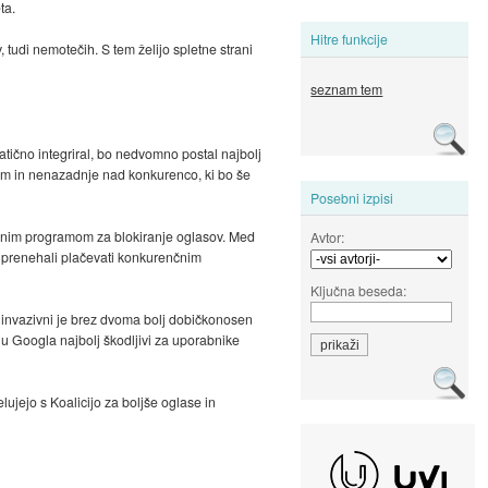
ta.
Hitre funkcije
 tudi nemotečih. S tem želijo spletne strani
seznam tem
tično integriral, bo nedvomno postal najbolj
jem in nenazadnje nad konkurenco, ki bo še
Posebni izpisi
enim programom za blokiranje oglasov. Med
Avtor:
 prenehali plačevati konkurenčnim
Ključna beseda:
 invazivni je brez dvoma bolj dobičkonosen
ju Googla najbolj škodljivi za uporabnike
lujejo s Koalicijo za boljše oglase in