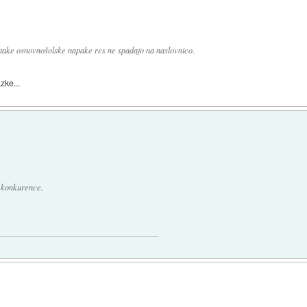
take osnovnošolske napake res ne spadajo na naslovnico.
zke...
e konkurence.