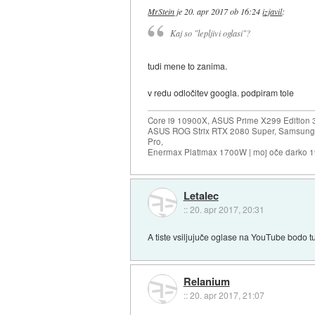
MrStein
je
20. apr 2017 ob 16:24
izjavil
:
Kaj so "lepljivi oglasi"?
tudi mene to zanima.
v redu odločitev googla. podpiram tole
Core i9 10900X, ASUS Prime X299 Edition 
ASUS ROG Strix RTX 2080 Super, Samsung
Pro,
Enermax Platimax 1700W | moj oče darko 
Letalec
::
20. apr 2017, 20:31
A tiste vsiljujuče oglase na YouTube bodo tu
Relanium
::
20. apr 2017, 21:07