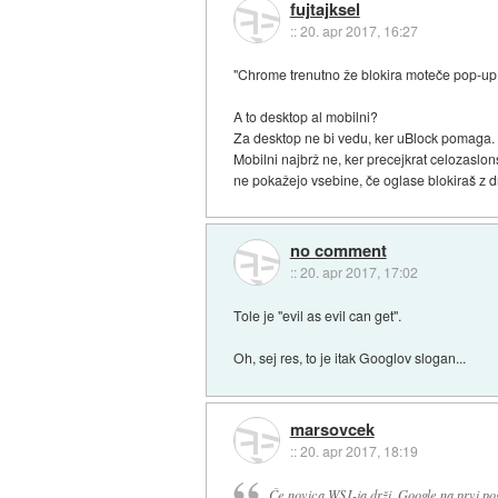
fujtajksel
::
20. apr 2017, 16:27
"Chrome trenutno že blokira moteče pop-up
A to desktop al mobilni?
Za desktop ne bi vedu, ker uBlock pomaga.
Mobilni najbrž ne, ker precejkrat celozaslon
ne pokažejo vsebine, če oglase blokiraš z dr
no comment
::
20. apr 2017, 17:02
Tole je "evil as evil can get".
Oh, sej res, to je itak Googlov slogan...
marsovcek
::
20. apr 2017, 18:19
Če novica WSJ-ja drži, Google na prvi pogl