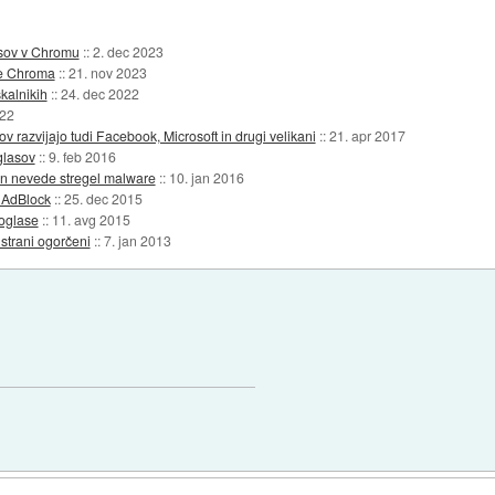
asov v Chromu
::
2. dec 2023
e Chroma
::
21. nov 2023
kalnikih
::
24. dec 2022
022
 razvijajo tudi Facebook, Microsoft in drugi velikani
::
21. apr 2017
glasov
::
9. feb 2016
 in nevede stregel malware
::
10. jan 2016
 AdBlock
::
25. dec 2015
 oglase
::
11. avg 2015
 strani ogorčeni
::
7. jan 2013