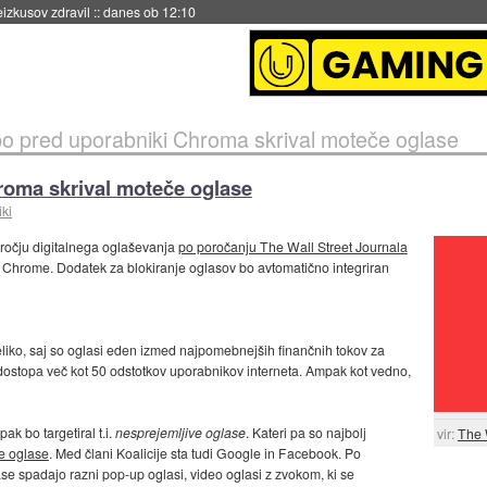
naslednji dve leti
::
danes ob 11:37
o pred uporabniki Chroma skrival moteče oglase
roma skrival moteče oglase
iki
dročju digitalnega oglaševanja
po poročanju The Wall Street Journala
ku Chrome. Dodatek za blokiranje oglasov bo avtomatično integriran
eliko, saj so oglasi eden izmed najpomebnejših finančnih tokov za
 dostopa več kot 50 odstotkov uporabnikov interneta. Ampak kot vedno,
k bo targetiral t.i.
nesprejemljive oglase
. Kateri pa so najbolj
vir:
The 
še oglase
. Med člani Koalicije sta tudi Google in Facebook. Po
e spadajo razni pop-up oglasi, video oglasi z zvokom, ki se