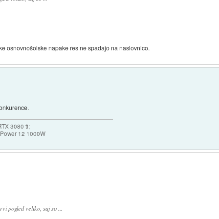
ke osnovnošolske napake res ne spadajo na naslovnico.
konkurence.
TX 3080 ti;
k Power 12 1000W
i pogled veliko, saj so ...