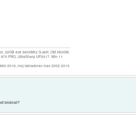
30, 32GB 4x8 3600Mhz G.skill, CM H500M,
 970 PRO, UltraSharp UP3017, Win 11
1960-2016, moj labradorec max 2002-2013
di blokirali?