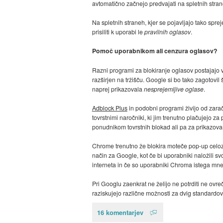
avtomatično začnejo predvajati na spletnih strane
Na spletnih straneh, kjer se pojavljajo tako spre
prisiliti k uporabi le
pravilnih oglasov
.
Pomoč uporabnikom ali cenzura oglasov?
Razni programi za blokiranje oglasov postajajo 
razširjen na tržišču. Google si bo tako zagotov
naprej prikazovala
nesprejemljive oglase
.
Adblock Plus
in podobni programi živijo od zar
tovrstnimi naročniki, ki jim trenutno plačujejo z
ponudnikom tovrstnih blokad ali pa za prikazov
Chrome trenutno že blokira moteče pop-up celoz
način za Google, kot če bi uporabniki naložili s
interneta in če so uporabniki Chroma istega mne
Pri Googlu zaenkrat ne želijo ne potrditi ne ovre
raziskujejo različne možnosti za dvig standardov
16 komentarjev