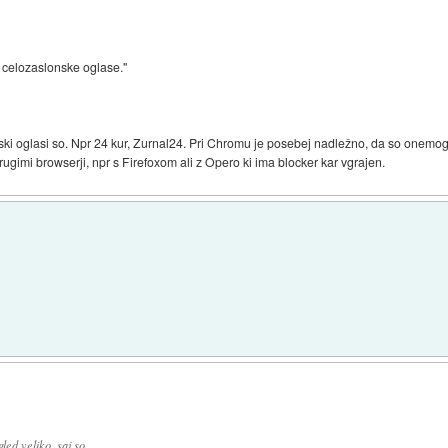
 celozaslonske oglase."
ski oglasi so. Npr 24 kur, Zurnal24. Pri Chromu je posebej nadležno, da so onemogoči
ugimi browserji, npr s Firefoxom ali z Opero ki ima blocker kar vgrajen.
ed veliko, saj so ...