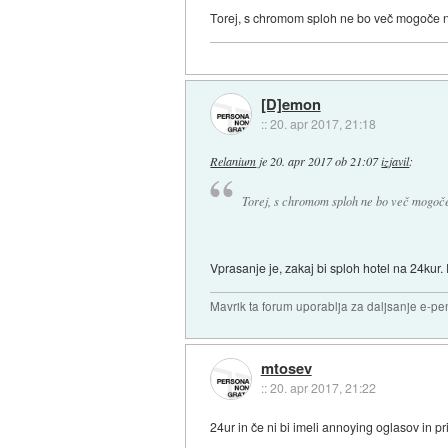
Torej, s chromom sploh ne bo več mogoče 
[D]emon
::
20. apr 2017, 21:18
Relanium
je
20. apr 2017 ob 21:07
izjavil
:
Torej, s chromom sploh ne bo več mogoč
Vprasanje je, zakaj bi sploh hotel na 24kur
Mavrik ta forum uporablja za daljsanje e-pen
mtosev
::
20. apr 2017, 21:22
24ur in če ni bi imeli annoying oglasov in p