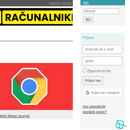
Išči:
Zadnje novice
Prijava
Zapomni si me
nov uporabnik
pozabili geslo?
Wall Street Journal