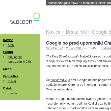
Sandisk že prodal več kot polovico SSD-jev za 
Novice
»
Brskalniki
»
Google b
Novice
Google bo pred uporabniki Ch
arhiv
Nina Perovič
::
20. apr 2017
ob 15:45
Brskaln
Forum
The Wall Street Journal
- Največji igralec na po
mali oglasi
razvija rešitev za blokiranje oglasov v brskalni
teme zadnjih 24h
tako na mobilni kot namizni različici brskalnika.
Članki
Zaposlitve
Če
novica WSJ-ja
drži, Google na prvi pogled v
brskaj
podjetje. In prek Chroma do internetnih straneh
Ostalo
Google ve, kaj dela.
pravila
Vendar Google ne bo blokiral svojih oglasov, ampa
nesprejemnljivi oglasi, definira
Koalicija za bolj
njihovem mnenju med tovrstne nezaželjene oglas