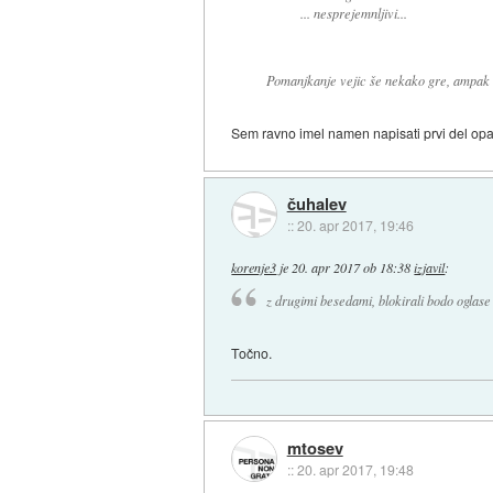
... nesprejemnljivi...
Pomanjkanje vejic še nekako gre, ampak 
Sem ravno imel namen napisati prvi del opa
čuhalev
::
20. apr 2017, 19:46
korenje3
je
20. apr 2017 ob 18:38
izjavil
:
z drugimi besedami, blokirali bodo oglas
Točno.
mtosev
::
20. apr 2017, 19:48