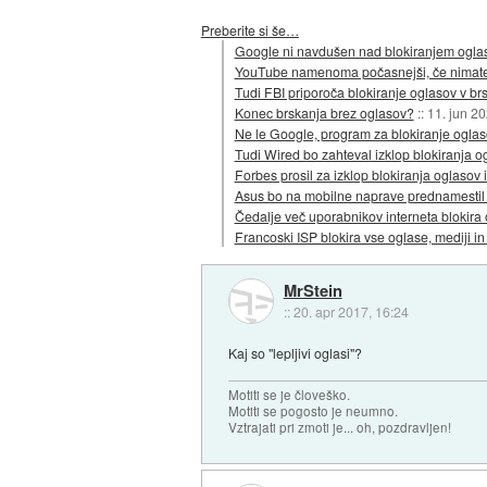
Preberite si še…
Google ni navdušen nad blokiranjem ogl
YouTube namenoma počasnejši, če nimat
Tudi FBI priporoča blokiranje oglasov v brs
Konec brskanja brez oglasov?
::
11. jun 2
Ne le Google, program za blokiranje oglasov
Tudi Wired bo zahteval izklop blokiranja o
Forbes prosil za izklop blokiranja oglasov
Asus bo na mobilne naprave prednamestil
Čedalje več uporabnikov interneta blokira
Francoski ISP blokira vse oglase, mediji in
MrStein
::
20. apr 2017, 16:24
Kaj so "lepljivi oglasi"?
Motiti se je človeško.
Motiti se pogosto je neumno.
Vztrajati pri zmoti je... oh, pozdravljen!