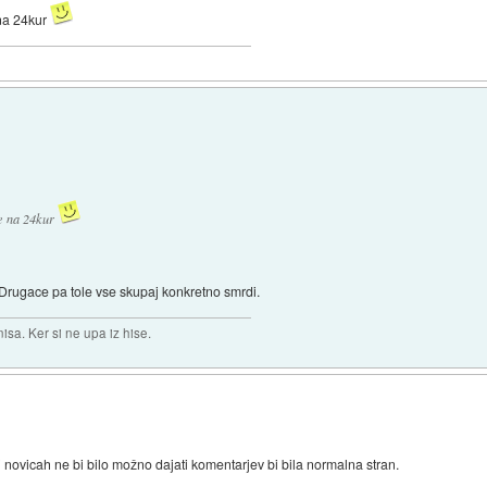
na 24kur
e na 24kur
. Drugace pa tole vse skupaj konkretno smrdi.
isa. Ker si ne upa iz hise.
ri novicah ne bi bilo možno dajati komentarjev bi bila normalna stran.