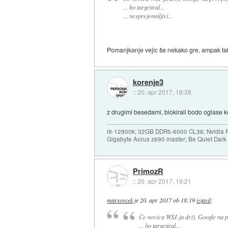
... bo targetiral...
... nesprejemnljivi...
Pomanjkanje vejic še nekako gre, ampak ta
korenje3
::
20. apr 2017, 18:38
z drugimi besedami, blokirali bodo oglase 
i9-12900k; 32GB DDR5-6000 CL36; Nvidia R
Gigabyte Aorus z690 master; Be Quiet Dar
PrimozR
::
20. apr 2017, 19:21
marsovcek
je
20. apr 2017 ob 18:19
izjavil
:
Če novica WSJ-ja drži, Google na prv
... bo targetiral...