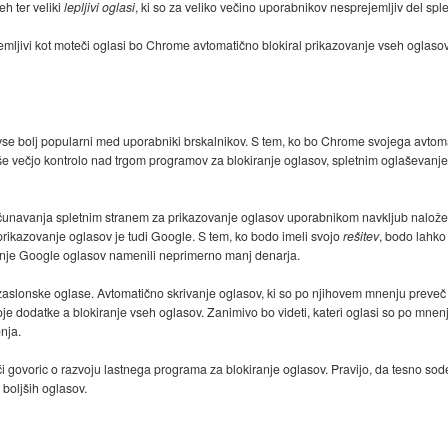
h ter veliki
lepljivi oglasi
, ki so za veliko večino uporabnikov nesprejemljiv del sple
jemljivi kot moteči oglasi bo Chrome avtomatično blokiral prikazovanje vseh oglasov,
vse bolj popularni med uporabniki brskalnikov. S tem, ko bo Chrome svojega avtoma
il še večjo kontrolo nad trgom programov za blokiranje oglasov, spletnim oglaševan
ačunavanja spletnim stranem za prikazovanje oglasov uporabnikom navkljub nalož
a prikazovanje oglasov je tudi Google. S tem, ko bodo imeli svojo
rešitev
, bodo lahko
anje Google oglasov namenili neprimerno manj denarja.
aslonske oglase. Avtomatično skrivanje oglasov, ki so po njihovem mnenju preveč
voje dodatke a blokiranje vseh oglasov. Zanimivo bo videti, kateri oglasi so po mnen
nja.
či govoric o razvoju lastnega programa za blokiranje oglasov. Pravijo, da tesno sode
 boljših oglasov.