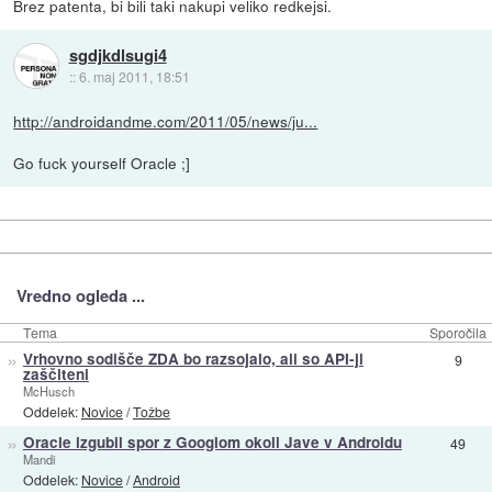
Brez patenta, bi bili taki nakupi veliko redkejsi.
sgdjkdlsugi4
::
6. maj 2011, 18:51
http://androidandme.com/2011/05/news/ju...
Go fuck yourself Oracle ;]
Vredno ogleda ...
Tema
Sporočila
»
Vrhovno sodišče ZDA bo razsojalo, ali so API-ji
9
zaščiteni
McHusch
Oddelek:
Novice
/
Tožbe
»
Oracle izgubil spor z Googlom okoli Jave v Androidu
49
Mandi
Oddelek:
Novice
/
Android