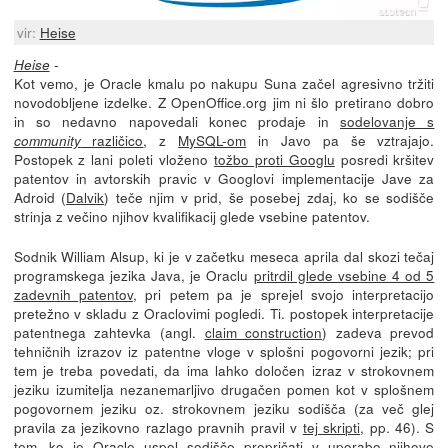
vir:
Heise
-
Heise
Kot vemo, je Oracle kmalu po nakupu Suna začel agresivno tržiti
novodobljene izdelke. Z OpenOffice.org jim ni šlo pretirano dobro
in so nedavno napovedali konec prodaje in
sodelovanje s
različico
, z
MySQL-om
in Javo pa še vztrajajo.
community
Postopek z lani poleti vloženo
tožbo proti Googlu
posredi kršitev
patentov in avtorskih pravic v Googlovi implementacije Jave za
Adroid (
Dalvik
) teče njim v prid, še posebej zdaj, ko se sodišče
strinja z večino njihov kvalifikacij glede vsebine patentov.
Sodnik William Alsup, ki je v začetku meseca aprila dal skozi tečaj
programskega jezika Java, je Oraclu
pritrdil glede vsebine 4 od 5
zadevnih patentov
, pri petem pa je sprejel svojo interpretacijo
pretežno v skladu z Oraclovimi pogledi. Ti. postopek interpretacije
patentnega zahtevka (angl.
claim construction
) zadeva prevod
tehničnih izrazov iz patentne vloge v splošni pogovorni jezik; pri
tem je treba povedati, da ima lahko določen izraz v strokovnem
jeziku izumitelja nezanemarljivo drugačen pomen kot v splošnem
pogovornem jeziku oz. strokovnem jeziku sodišča (za več glej
pravila za jezikovno razlago pravnih pravil v
tej skripti
, pp. 46). S
tem, ko je Oracle uspel sodišče prepričati v uporabo njihove