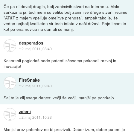
Če pa ni dovolj drugih, bolj zanimivih stvari na Internetu. Malo
sarkazma ja, tudi meni so veliko bolj zanimive druge stvari, recimo
"AT&T z majem vpeljuje omejitve prenosa", ampak tako je, še
vedno najbolj kvaliteten vir tech infota v naši državi. Raje imam to
kot pa ena novica na dan ali še manj.
desperados
::
2. maj 2011, 08:40
Kakorkoli pogledaš bodo patenti sčasoma pokopali razvoj in
inovacije!
FireSnake
::
2. maj 2011, 09:40
Saj to je cilj vsega danes: večji še večji, manjši pa pocrkajo.
zeleni
::
2. maj 2011, 10:33
Manjsi brez patentov ne bi preziveli. Dober izum, dober patent je