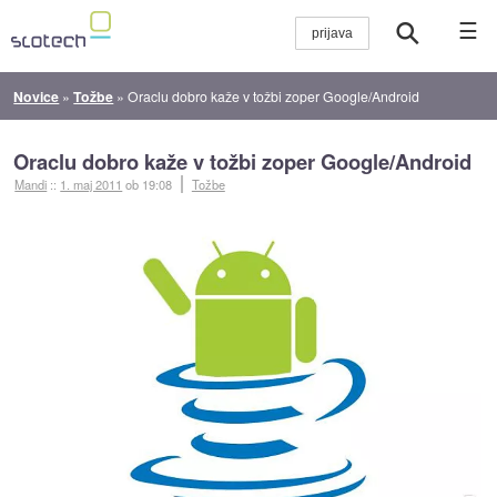
☰
Novice
»
Tožbe
»
Oraclu dobro kaže v tožbi zoper Google/Android
Oraclu dobro kaže v tožbi zoper Google/Android
Mandi
::
1. maj 2011
ob 19:08
Tožbe