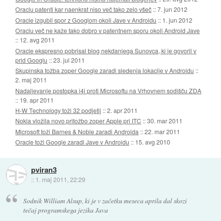
Oraclu patenti kar naenkrat niso več tako zelo všeč
::
7. jun 2012
Oracle izgubil spor z Googlom okoli Jave v Androidu
::
1. jun 2012
Oraclu več ne kaže tako dobro v patentnem sporu okoli Android Jave
::
12. avg 2011
Oracle ekspresno pobrisal blog nekdanjega Sunovca, ki je govoril v
prid Googlu
::
23. jul 2011
Skupinska tožba zoper Google zaradi sledenja lokacije v Androidu
::
2. maj 2011
Nadaljevanje postopka i4i proti Microsoftu na Vrhovnem sodišču ZDA
::
19. apr 2011
H-W Technology toži 32 podjetij
::
2. apr 2011
Nokia vložila novo pritožbo zoper Apple pri ITC
::
30. mar 2011
Microsoft toži Barnes & Noble zaradi Androida
::
22. mar 2011
Oracle toži Google zaradi Jave v Androidu
::
15. avg 2010
pviran3
::
1. maj 2011, 22:29
Sodnik William Alsup, ki je v začetku meseca aprila dal skozi
tečaj programskega jezika Java