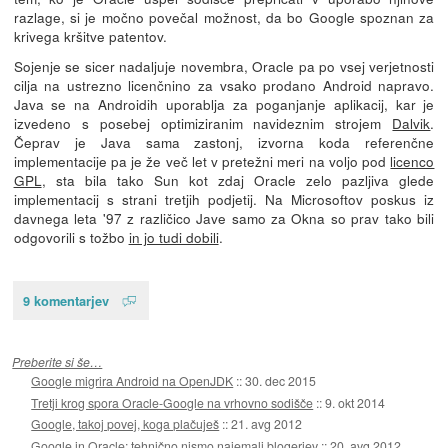
razlage, si je močno povečal možnost, da bo Google spoznan za
krivega kršitve patentov.
Sojenje se sicer nadaljuje novembra, Oracle pa po vsej verjetnosti
cilja na ustrezno licenčnino za vsako prodano Android napravo.
Java se na Androidih uporablja za poganjanje aplikacij, kar je
izvedeno s posebej optimiziranim navideznim strojem
Dalvik
.
Čeprav je Java sama zastonj, izvorna koda referenčne
implementacije pa je že več let v pretežni meri na voljo pod
licenco
GPL
, sta bila tako Sun kot zdaj Oracle zelo pazljiva glede
implementacij s strani tretjih podjetij. Na Microsoftov poskus iz
davnega leta '97 z različico Jave samo za Okna so prav tako bili
odgovorili s tožbo
in jo tudi dobili
.
9 komentarjev
Preberite si še…
Google migrira Android na OpenJDK
::
30. dec 2015
Tretji krog spora Oracle-Google na vrhovno sodišče
::
9. okt 2014
Google, takoj povej, koga plačuješ
::
21. avg 2012
Google in Oracle: tehnično nismo najemali blogerjev
::
20. avg 2012