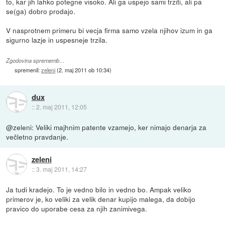
to, kar jih lahko potegne visoko. Ali ga uspejo sami trziti, ali pa
se(ga) dobro prodajo.
V nasprotnem primeru bi vecja firma samo vzela njihov izum in ga
sigurno lazje in uspesneje trzila.
Zgodovina sprememb…
spremenil:
zeleni
(
2. maj 2011 ob 10:34
)
dux
::
2. maj 2011, 12:05
@zeleni: Veliki majhnim patente vzamejo, ker nimajo denarja za
večletno pravdanje.
zeleni
::
3. maj 2011, 14:27
Ja tudi kradejo. To je vedno bilo in vedno bo. Ampak veliko
primerov je, ko veliki za velik denar kupijo malega, da dobijo
pravico do uporabe cesa za njih zanimivega.