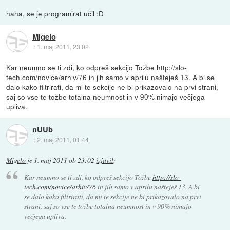
haha, se je programirat učil :D
Migelo
::
1. maj 2011, 23:02
Kar neumno se ti zdi, ko odpreš sekcijo Tožbe
http://slo-
tech.com/novice/arhiv/76
in jih samo v aprilu našteješ 13. A bi se
dalo kako filtrirati, da mi te sekcije ne bi prikazovalo na prvi strani,
saj so vse te tožbe totalna neumnost in v 90% nimajo večjega
upliva.
nUUb
::
2. maj 2011, 01:44
Migelo
je
1. maj 2011 ob 23:02
izjavil
:
Kar neumno se ti zdi, ko odpreš sekcijo Tožbe
http://slo-
tech.com/novice/arhiv/76
in jih samo v aprilu našteješ 13. A bi
se dalo kako filtrirati, da mi te sekcije ne bi prikazovalo na prvi
strani, saj so vse te tožbe totalna neumnost in v 90% nimajo
večjega upliva.