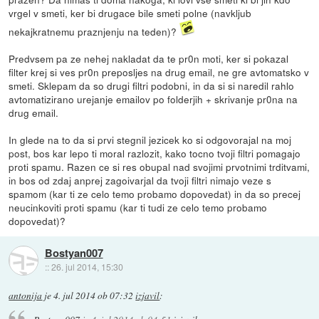
vrgel v smeti, ker bi drugace bile smeti polne (navkljub
nekajkratnemu praznjenju na teden)?
Predvsem pa ze nehej nakladat da te pr0n moti, ker si pokazal
filter krej si ves pr0n preposljes na drug email, ne gre avtomatsko v
smeti. Sklepam da so drugi filtri podobni, in da si si naredil rahlo
avtomatizirano urejanje emailov po folderjih + skrivanje pr0na na
drug email.
In glede na to da si prvi stegnil jezicek ko si odgovorajal na moj
post, bos kar lepo ti moral razlozit, kako tocno tvoji filtri pomagajo
proti spamu. Razen ce si res obupal nad svojimi prvotnimi trditvami,
in bos od zdaj anprej zagoivarjal da tvoji filtri nimajo veze s
spamom (kar ti ze celo temo probamo dopovedat) in da so precej
neucinkoviti proti spamu (kar ti tudi ze celo temo probamo
dopovedat)?
Bostyan007
::
26. jul 2014, 15:30
antonija
je
4. jul 2014 ob 07:32
izjavil
: