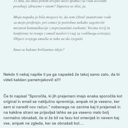
3) Aha, da imas potem dvojno dozo spama (za vsak account
posebaj) zdruzeno v enem? Superca se slisi, ja.
Moja napaka je bila mogoce to, da sem izbral znanstvene vode
za mojo profesijo, pri cemer je potrebno nekako zagotoviti
moznost komunikacije z nepoznanimi osebami. Vecina revij in
konferenc to resuje z email naslovi (vsaj za vodilnega avtorja).
Objavi svojega emaila se tako ne da izogniti.
Imas se kaksno briliantno idejo?
Nekdo ti nekaj napiše ti pa ga napadeš že takoj samo zato, da bi
videli kakšen pametnjakovič si!!!
Če bi napisal "Sporočila, ki jih prejemam imajo enaka sporočila kot
original in email se naključno spreminja, ampak mi je vseeno, ker
sem si naredil nov račun." nobenega ne zanima kaj ti prejemaš in
na kakšne strani se prijavljaš lahko se pa vseeno malo bolj
normalno obnašaš, če si že bil na faxu kot omenjaš in nevem kaj
vse, ampak ne zgleda, ker se obnašaš kot....