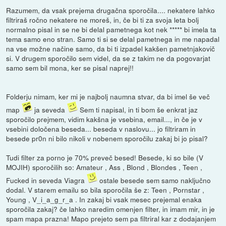
Razumem, da vsak prejema drugačna sporočila.... nekatere lahko
filtriraš ročno nekatere ne moreš, in, če bi ti za svoja leta bolj
normalno pisal in se ne bi delal pametnega kot nek ***** bi imela ta
tema samo eno stran. Samo ti si se delal pametnega in me napadal
na vse možne načine samo, da bi ti izpadel kakšen pametnjakovič
si. V drugem sporočilo sem videl, da se z takim ne da pogovarjat
samo sem bil mona, ker se pisal naprej!!
Folderju nimam, ker mi je najbolj naumna stvar, da bi imel še več
map
ja seveda
Sem ti napisal, in ti bom še enkrat jaz
sporočilo prejmem, vidim kakšna je vsebina, email..., in če je v
vsebini določena beseda... beseda v naslovu... jo filtriram in
besede pr0n ni bilo nikoli v nobenem sporočilu zakaj bi jo pisal?
Tudi filter za porno je 70% preveč besed! Besede, ki so bile (V
MOJIH) sporočilih so: Amateur , Ass , Blond , Blondes , Teen ,
Fucked in seveda Viagra
ostale besede sem samo naključno
dodal. V starem emailu so bila sporočila še z: Teen , Pornstar ,
Young , V_i_a_g_r_a . In zakaj bi vsak mesec prejemal enaka
sporočila zakaj? če lahko naredim omenjen filter, in imam mir, in je
spam mapa prazna! Mapo prejeto sem pa filtriral kar z dodajanjem