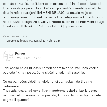
bom še enkrat jaz ne iščem po internetu kot ti in mi potem kopiraš
to zna vsak jaz pišem tisto, kar sem jaz testiral naredil in videl, da
dela in ročno narejeni filtri MENI DELAJO za oszalo mi je pa
popolnoma vseeno! In nek bebec od pametnjakoviča kot si ti pa mi
ne bo tukaj razlagal za stvari za katere sploh ni testiral! Meni delajo
in zato sem ti jih priporočal za ostalo mi je pa vseeno.
Zgodovina sprememb…
spremenil:
Bostyan007
(
26. jul 2014 ob 15:36
)
Furbo
::
26. jul 2014, 17:30
Tebi očitno sploh ni jasen namen spam folderja, vanj nas večina
pogleda 1x na mesec, če je slučajno kak mail zašel tja.
Če ga pa nočeš videti na telefonu, si pa nastavi, da ti ga ne
sinhronizira.
Ti pa zdaj ustvarjaš neke filtre in podobne oslarije, kar je povsem
neučinkovito, oziroma bo to postalo, ko bodo tvoj mail kje na netu
pograbili spamerji.