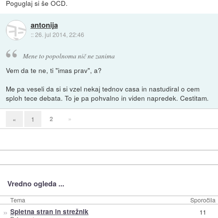
Poguglaj si še OCD.
antonija
::
26. jul 2014, 22:46
Mene to popolnoma nič ne zanima
Vem da te ne, ti "imas prav", a?
Me pa veseli da si si vzel nekaj tednov casa in nastudiral o cem
sploh tece debata. To je pa pohvalno in viden napredek. Cestitam.
2
»
«
1
Vredno ogleda ...
Tema
Sporočila
»
Spletna stran in strežnik
11