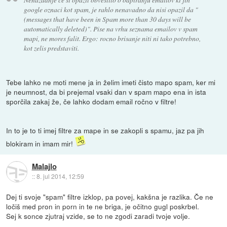
google oznaci kot spam, je rahlo nenavadno da nisi opazil da "
(messages that have been in Spam more than 30 days will be
automatically deleted)". Pise na vrhu seznama emailov v spam
mapi, ne mores falit. Ergo: rocno brisanje niti ni tako potrebno,
kot zelis predstaviti.
Tebe lahko ne moti mene ja in želim imeti čisto mapo spam, ker mi
je neumnost, da bi prejemal vsaki dan v spam mapo ena in ista
sporčila zakaj že, če lahko dodam email ročno v filtre!
In to je to ti imej filtre za mape in se zakopli s spamu, jaz pa jih
blokiram in imam mir!
Malajlo
::
8. jul 2014, 12:59
Dej ti svoje "spam" filtre izklop, pa povej, kakšna je razlika. Če ne
ločiš med pron in porn in te ne briga, je očitno gugl poskrbel.
Sej k sonce zjutraj vzide, se to ne zgodi zaradi tvoje volje.