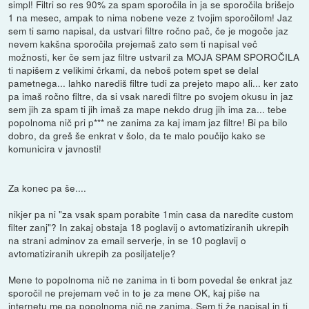
simpl! Filtri so res 90% za spam sporočila in ja se sporočila brišejo
1 na mesec, ampak to nima nobene veze z tvojim sporočilom! Jaz
sem ti samo napisal, da ustvari filtre ročno pač, če je mogoče jaz
nevem kakšna sporočila prejemaš zato sem ti napisal več
možnosti, ker če sem jaz filtre ustvaril za MOJA SPAM SPOROČILA
ti napišem z velikimi črkami, da neboš potem spet se delal
pametnega... lahko narediš filtre tudi za prejeto mapo ali... ker zato
pa imaš ročno filtre, da si vsak naredi filtre po svojem okusu in jaz
sem jih za spam ti jih imaš za mape nekdo drug jih ima za... tebe
popolnoma nič pri p*** ne zanima za kaj imam jaz filtre! Bi pa bilo
dobro, da greš še enkrat v šolo, da te malo poučijo kako se
komunicira v javnosti!
Za konec pa še....
nikjer pa ni "za vsak spam porabite 1min casa da naredite custom
filter zanj"? In zakaj obstaja 18 poglavij o avtomatiziranih ukrepih
na strani adminov za email serverje, in se 10 poglavij o
avtomatiziranih ukrepih za posiljatelje?
Mene to popolnoma nič ne zanima in ti bom povedal še enkrat jaz
sporočil ne prejemam več in to je za mene OK, kaj piše na
internetu me pa popolnoma nič ne zanima. Sem ti že napisal in ti