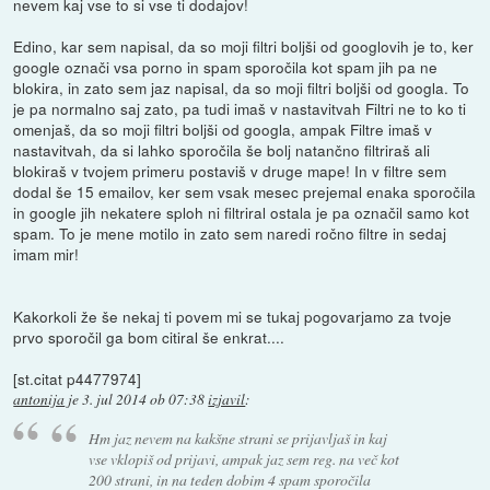
nevem kaj vse to si vse ti dodajov!
Edino, kar sem napisal, da so moji filtri boljši od googlovih je to, ker
google označi vsa porno in spam sporočila kot spam jih pa ne
blokira, in zato sem jaz napisal, da so moji filtri boljši od googla. To
je pa normalno saj zato, pa tudi imaš v nastavitvah Filtri ne to ko ti
omenjaš, da so moji filtri boljši od googla, ampak Filtre imaš v
nastavitvah, da si lahko sporočila še bolj natančno filtriraš ali
blokiraš v tvojem primeru postaviš v druge mape! In v filtre sem
dodal še 15 emailov, ker sem vsak mesec prejemal enaka sporočila
in google jih nekatere sploh ni filtriral ostala je pa označil samo kot
spam. To je mene motilo in zato sem naredi ročno filtre in sedaj
imam mir!
Kakorkoli že še nekaj ti povem mi se tukaj pogovarjamo za tvoje
prvo sporočil ga bom citiral še enkrat....
[st.citat p4477974]
antonija
je
3. jul 2014 ob 07:38
izjavil
:
Hm jaz nevem na kakšne strani se prijavljaš in kaj
vse vklopiš od prijavi, ampak jaz sem reg. na več kot
200 strani, in na teden dobim 4 spam sporočila