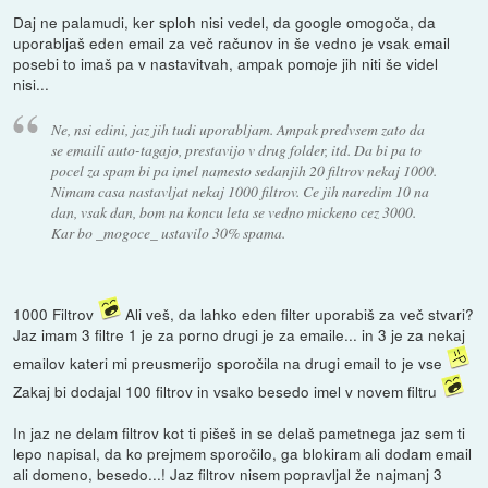
Daj ne palamudi, ker sploh nisi vedel, da google omogoča, da
uporabljaš eden email za več računov in še vedno je vsak email
posebi to imaš pa v nastavitvah, ampak pomoje jih niti še videl
nisi...
Ne, nsi edini, jaz jih tudi uporabljam. Ampak predvsem zato da
se emaili auto-tagajo, prestavijo v drug folder, itd. Da bi pa to
pocel za spam bi pa imel namesto sedanjih 20 filtrov nekaj 1000.
Nimam casa nastavljat nekaj 1000 filtrov. Ce jih naredim 10 na
dan, vsak dan, bom na koncu leta se vedno mickeno cez 3000.
Kar bo _mogoce_ ustavilo 30% spama.
1000 Filtrov
Ali veš, da lahko eden filter uporabiš za več stvari?
Jaz imam 3 filtre 1 je za porno drugi je za emaile... in 3 je za nekaj
emailov kateri mi preusmerijo sporočila na drugi email to je vse
Zakaj bi dodajal 100 filtrov in vsako besedo imel v novem filtru
In jaz ne delam filtrov kot ti pišeš in se delaš pametnega jaz sem ti
lepo napisal, da ko prejmem sporočilo, ga blokiram ali dodam email
ali domeno, besedo...! Jaz filtrov nisem popravljal že najmanj 3