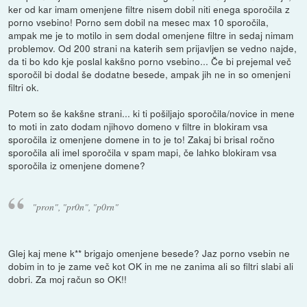
ker od kar imam omenjene filtre nisem dobil niti enega sporočila z
porno vsebino! Porno sem dobil na mesec max 10 sporočila,
ampak me je to motilo in sem dodal omenjene filtre in sedaj nimam
problemov. Od 200 strani na katerih sem prijavljen se vedno najde,
da ti bo kdo kje poslal kakšno porno vsebino... Če bi prejemal več
sporočil bi dodal še dodatne besede, ampak jih ne in so omenjeni
filtri ok.
Potem so še kakšne strani... ki ti pošiljajo sporočila/novice in mene
to moti in zato dodam njihovo domeno v filtre in blokiram vsa
sporočila iz omenjene domene in to je to! Zakaj bi brisal ročno
sporočila ali imel sporočila v spam mapi, če lahko blokiram vsa
sporočila iz omenjene domene?
"pron", "pr0n", "p0rn"
Glej kaj mene k** brigajo omenjene besede? Jaz porno vsebin ne
dobim in to je zame več kot OK in me ne zanima ali so filtri slabi ali
dobri. Za moj račun so OK!!