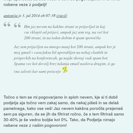
nobene veze z podjetji!
antonija
je
3. jul 2014 ob 07:38
izjavil
:
Hm jaz nevem na kakšne strani se prijavljaš in kaj
vse vklopiš od prijavi, ampak jaz sem reg. na več kot
200 strani, in na teden dobim 4 spam sporočila
Jaz sem prijavljen na mnogo manj kot 200 strani, ampak ker je
moj gmail v casu faksa bil uporabljen na nekaj clankih in
prispevkih na konferencah, ga najde skoraj vsak spam bot.
Spama vec kot dovolj brez talanja email naslova drugim, si ga
(na zalost) kar sami poiscejo
Točno o tem se mi pogovarjamo in sploh nevem, kje si ti dobil
podjetja aja točno vem zakaj samo, da nekaj pišeš in se delaš
pametnega, kako vse veš! Jaz nevem kakšna poročila prejemaš
sem pa siguren, da se jih da filtrirat ročno, če s tem filtriraš samo
30-40% je še vedno boljše kot 0%. Tako, da Podjetja nimajo
nebene veze z našim pogovorom!