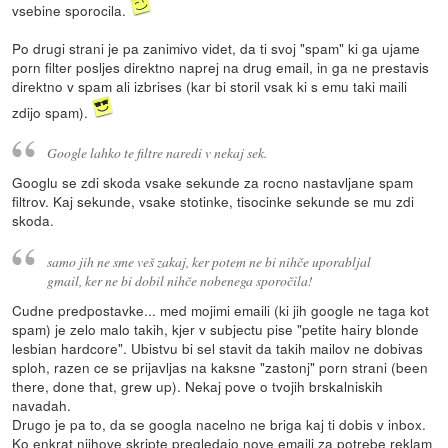
vsebine sporocila.
Po drugi strani je pa zanimivo videt, da ti svoj "spam" ki ga ujame
porn filter posljes direktno naprej na drug email, in ga ne prestavis
direktno v spam ali izbrises (kar bi storil vsak ki s emu taki maili
zdijo spam).
Google lahko te filtre naredi v nekaj sek.
Googlu se zdi skoda vsake sekunde za rocno nastavljane spam
filtrov. Kaj sekunde, vsake stotinke, tisocinke sekunde se mu zdi
skoda.
samo jih ne sme veš zakaj, ker potem ne bi nihče uporabljal
gmail, ker ne bi dobil nihče nobenega sporočila!
Cudne predpostavke... med mojimi emaili (ki jih google ne taga kot
spam) je zelo malo takih, kjer v subjectu pise "petite hairy blonde
lesbian hardcore". Ubistvu bi sel stavit da takih mailov ne dobivas
sploh, razen ce se prijavljas na kaksne "zastonj" porn strani (been
there, done that, grew up). Nekaj pove o tvojih brskalniskih
navadah.
Drugo je pa to, da se googla nacelno ne briga kaj ti dobis v inbox.
Ko enkrat njihove skripte pregledajo nove emaili za potrebe reklam