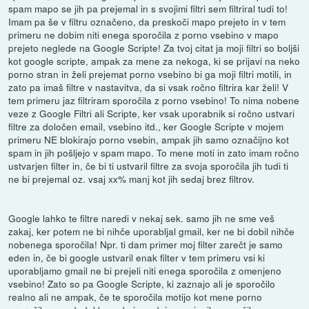
spam mapo se jih pa prejemal in s svojimi filtri sem filtriral tudi to!
Imam pa še v filtru označeno, da preskoči mapo prejeto in v tem
primeru ne dobim niti enega sporočila z porno vsebino v mapo
prejeto neglede na Google Scripte! Za tvoj citat ja moji filtri so boljši
kot google scripte, ampak za mene za nekoga, ki se prijavi na neko
porno stran in želi prejemat porno vsebino bi ga moji filtri motili, in
zato pa imaš filtre v nastavitva, da si vsak ročno filtrira kar želi! V
tem primeru jaz filtriram sporočila z porno vsebino! To nima nobene
veze z Google Filtri ali Scripte, ker vsak uporabnik si ročno ustvari
filtre za določen email, vsebino itd., ker Google Scripte v mojem
primeru NE blokirajo porno vsebin, ampak jih samo označijno kot
spam in jih pošljejo v spam mapo. To mene moti in zato imam ročno
ustvarjen filter in, če bi ti ustvaril filtre za svoja sporočila jih tudi ti
ne bi prejemal oz. vsaj xx% manj kot jih sedaj brez filtrov.
Google lahko te filtre naredi v nekaj sek. samo jih ne sme veš
zakaj, ker potem ne bi nihče uporabljal gmail, ker ne bi dobil nihče
nobenega sporočila! Npr. ti dam primer moj filter zarečt je samo
eden in, če bi google ustvaril enak filter v tem primeru vsi ki
uporabljamo gmail ne bi prejeli niti enega sporočila z omenjeno
vsebino! Zato so pa Google Scripte, ki zaznajo ali je sporočilo
realno ali ne ampak, če te sporočila motijo kot mene porno