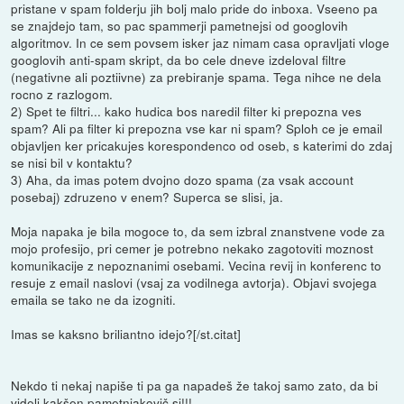
pristane v spam folderju jih bolj malo pride do inboxa. Vseeno pa
se znajdejo tam, so pac spammerji pametnejsi od googlovih
algoritmov. In ce sem povsem isker jaz nimam casa opravljati vloge
googlovih anti-spam skript, da bo cele dneve izdeloval filtre
(negativne ali poztiivne) za prebiranje spama. Tega nihce ne dela
rocno z razlogom.
2) Spet te filtri... kako hudica bos naredil filter ki prepozna ves
spam? Ali pa filter ki prepozna vse kar ni spam? Sploh ce je email
objavljen ker pricakujes korespondenco od oseb, s katerimi do zdaj
se nisi bil v kontaktu?
3) Aha, da imas potem dvojno dozo spama (za vsak account
posebaj) zdruzeno v enem? Superca se slisi, ja.
Moja napaka je bila mogoce to, da sem izbral znanstvene vode za
mojo profesijo, pri cemer je potrebno nekako zagotoviti moznost
komunikacije z nepoznanimi osebami. Vecina revij in konferenc to
resuje z email naslovi (vsaj za vodilnega avtorja). Objavi svojega
emaila se tako ne da izogniti.
Imas se kaksno briliantno idejo?[/st.citat]
Nekdo ti nekaj napiše ti pa ga napadeš že takoj samo zato, da bi
videli kakšen pametnjakovič si!!!