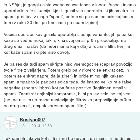
in NSAja, je googlu cisto vseno ce vse fases v inbox. Ampak imamo
uporabniki raje situacijo, kjer ti gmail vsa sporocila, ki jih smatra za
spam, prestavi v mapo "spam", potem se pa sam odlocis kaj bos s
tem (v roku 30 dni, po tem casu pa spam izgine).
Vecina uporabnikov gmaila uporablja slednjo varianto, jih je pa kot
kaze se vedno nekaj takih, ki si svoj email pr0n preposiljajo na
drug email naslov (da nebi mama kaj vidla) z rocnimi filtri, ker jim
kot kaze spam skripte niso dovolj.
Je pa res da tudi spam skripte niso vsemogocne (ceprav povozijo
tvoje filtre z valjarjem. Potem grejo pa v rikverc se enkrat cez, in
potem se enkrat naprej da je ziher) in pride mimo njih kaksen
spam, ampak to je pac posledica tega, da imamo veliko raje false
negative (spam v inbox) kot pa false pozitive (legitimen email v
spam). Zaenkrat najboljsi kompromis, bi si pa jaz zelel se kaj vec.
(ne, ne mislim na rocno nastavljanje filtrov za preposiljanje pr0na
na drug email, ampak zaresen spam filter)
Bostyan007
::
8. jul 2014, 12:50
Tak pametnjakovič kot si ti mi ne bo govoril, da moji filtri ne delajo,