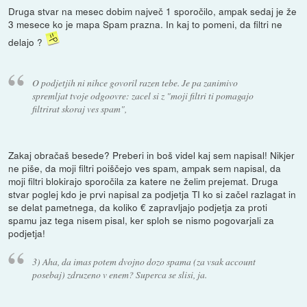
Druga stvar na mesec dobim največ 1 sporočilo, ampak sedaj je že
3 mesece ko je mapa Spam prazna. In kaj to pomeni, da filtri ne
delajo ?
O podjetjih ni nihce govoril razen tebe. Je pa zanimivo
spremljat tvoje odgoovre: zacel si z "moji filtri ti pomagajo
filtrirat skoraj ves spam",
Zakaj obračaš besede? Preberi in boš videl kaj sem napisal! Nikjer
ne piše, da moji filtri poiščejo ves spam, ampak sem napisal, da
moji filtri blokirajo sporočila za katere ne želim prejemat. Druga
stvar poglej kdo je prvi napisal za podjetja TI ko si začel razlagat in
se delat pametnega, da koliko € zapravljajo podjetja za proti
spamu jaz tega nisem pisal, ker sploh se nismo pogovarjali za
podjetja!
3) Aha, da imas potem dvojno dozo spama (za vsak account
posebaj) zdruzeno v enem? Superca se slisi, ja.