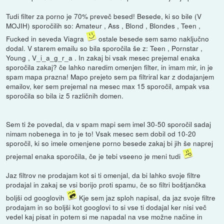
Tudi filter za porno je 70% preveč besed! Besede, ki so bile (V
MOJIH) sporočilih so: Amateur , Ass , Blond , Blondes , Teen ,
Fucked in seveda Viagra
ostale besede sem samo naključno
dodal. V starem emailu so bila sporočila še z: Teen , Pornstar ,
Young , V_i_a_g_r_a . In zakaj bi vsak mesec prejemal enaka
sporočila zakaj? če lahko naredim omenjen filter, in imam mir, in je
spam mapa prazna! Mapo prejeto sem pa filtriral kar z dodajanjem
emailov, ker sem prejemal na mesec max 15 sporočil, ampak vsa
sporočila so bila iz 5 različnih domen.
Sem ti že povedal, da v spam mapi sem imel 30-50 sporočil sadaj
nimam nobenega in to je to! Vsak mesec sem dobil od 10-20
sporočil, ki so imele omenjene porno besede zakaj bi jih še naprej
prejemal enaka sporočila, če je tebi vseeno je meni tudi
Jaz filtrov ne prodajam kot si ti omenjal, da bi lahko svoje filtre
prodajal in zakaj se vsi borijo proti spamu, če so filtri boštjančka
boljši od googlovih
Kje sem jaz sploh napisal, da jaz svoje filtre
prodajam in so boljši kot googlovi to si vse ti dodajal ker nisi več
vedel kaj pisat in potem si me napadal na vse možne načine in