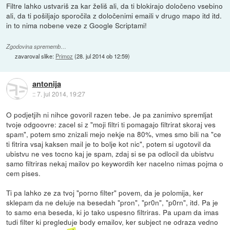
Filtre lahko ustvariš za kar želiš ali, da ti blokirajo določeno vsebino
ali, da ti pošiljajo sporočila z določenimi emaili v drugo mapo itd itd.
in to nima nobene veze z Google Scriptami!
Zgodovina sprememb…
zavaroval slike:
Primoz
(
28. jul 2014 ob 12:59
)
antonija
::
7. jul 2014, 19:27
O podjetjih ni nihce govoril razen tebe. Je pa zanimivo spremljat
tvoje odgoovre: zacel si z "moji filtri ti pomagajo filtrirat skoraj ves
spam", potem smo znizali mejo nekje na 80%, vmes smo bili na "ce
ti fitrira vsaj kaksen mail je to bolje kot nic", potem si ugotovil da
ubistvu ne ves tocno kaj je spam, zdaj si se pa odlocil da ubistvu
samo filtriras nekaj mailov po keywordih ker nacelno nimas pojma o
cem pises.
Ti pa lahko ze za tvoj "porno filter" povem, da je polomija, ker
sklepam da ne deluje na besedah "pron", "pr0n", "p0rn", itd. Pa je
to samo ena beseda, ki jo tako uspesno filtriras. Pa upam da imas
tudi filter ki pregleduje body emailov, ker subject ne odraza vedno