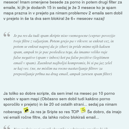
mesece! Imam omenjene besede za porno in potem drugi filter za
emaile, ki jih je dodanih 15 in sedaj je že 3 mesece ko je spam
mapa prazna in v prejeto pa nimam problemov 2 emaila sem dobil
v prejeto in še ta dva sem blokiral že 6+ mesecev nazaj!
Je pa res da tudi spam skripte niso vsemogocne (ceprav povozijo
tvoje filtre z valjarjem. Potem grejo pa v rikverc se enkrat cez, in
potem se enkrat naprej da je ziher) in pride mimo njih kaksen
spam, ampak to je pac posledica tega, da imamo veliko raje
false negative (spam v inbox) kot pa false pozitive (legitimen
email v spam). Zaenkrat najboljsi kompromis, bi si pa jaz zelel
se kaj vec. (ne, ne mislim na rocno nastavljanje filtrov za
preposiljanje pr0na na drug email, ampak zaresen spam filter)
Ja toliko so dobre scripte, da sem imel na mesec po 10 porno
vsebin v spam mapi (Občasno sem dobil tudi kakšno porno
sporočilo v prejeto) in še 20 od ostalih strani... sedaj pa nimam
nobenega
Ja res je Sripte so res TOP
Še dobro, da imajo
vsi emaili ročne filtre, da lahko ročno blokiraš email...
Nenazadnje ce si opazil obvestilo o odpiranju emailov ki jih