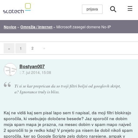
☰
Novice
»
Omrežja / internet
»
Microsoft zasegel domene No-IP
2
»
«
1
Bostyan007
::
7. jul 2014, 15:08
Ti si se kar preprican da so tvoji filtri boljsi od googlovh skript,
a? Ignorance truly is bliss.
Kaj ne vidiš kaj sem pisal lapo sem ti napisal, da moji filtri blokirajo
sporočila, ki vsebujejo določene besede? Jaz sporočil ne dobim
moja spam mapa je prazna, na mesec dobim v spam mapo največ
2 sporočili to je redko kdaj! V prejeto pa nisem še dobil nikoli spam
sporočila, ker so Google Scripte zelo dobro narejene, ampak v