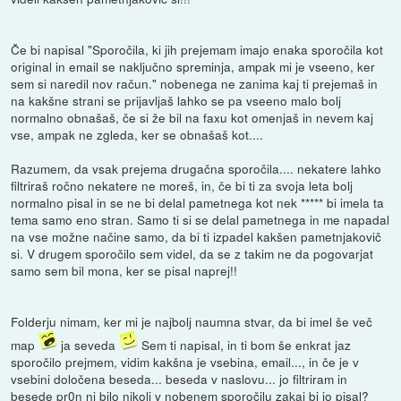
Če bi napisal "Sporočila, ki jih prejemam imajo enaka sporočila kot
original in email se naključno spreminja, ampak mi je vseeno, ker
sem si naredil nov račun." nobenega ne zanima kaj ti prejemaš in
na kakšne strani se prijavljaš lahko se pa vseeno malo bolj
normalno obnašaš, če si že bil na faxu kot omenjaš in nevem kaj
vse, ampak ne zgleda, ker se obnašaš kot....
Razumem, da vsak prejema drugačna sporočila.... nekatere lahko
filtriraš ročno nekatere ne moreš, in, če bi ti za svoja leta bolj
normalno pisal in se ne bi delal pametnega kot nek ***** bi imela ta
tema samo eno stran. Samo ti si se delal pametnega in me napadal
na vse možne načine samo, da bi ti izpadel kakšen pametnjakovič
si. V drugem sporočilo sem videl, da se z takim ne da pogovarjat
samo sem bil mona, ker se pisal naprej!!
Folderju nimam, ker mi je najbolj naumna stvar, da bi imel še več
map
ja seveda
Sem ti napisal, in ti bom še enkrat jaz
sporočilo prejmem, vidim kakšna je vsebina, email..., in če je v
vsebini določena beseda... beseda v naslovu... jo filtriram in
besede pr0n ni bilo nikoli v nobenem sporočilu zakaj bi jo pisal?