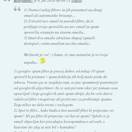
Bostyan007
je
4. jul 2014 ob 04:51
izjavil
:
1) Nastavi nekaj filtrov in jih preusmeri na drugi
email ali automatsko brisanje...
2) Ustvariš nov email in narediš filtre, da ti
pošiljajo tvoja sporočila na nov email in spam
sporočila ostanejo na starem emailu...
3) Imaš dva emaila združena skupaj (gmail)
dostopaš z enim emailom na oba emaila...
Možnosti je več :) Samo, če smo natančni je to tvoja
napaka...
1) googlov spam filter je precej dober, od nekaj-10 spam
sporočil ki pristane v spam folderju jih bolj malo pride do
inboxa. Vseeno pa se znajdejo tam, so pac spammerji pametnejsi
od googlovih algoritmov. In ce sem povsem isker jaz nimam casa
opravljati vloge googlovih anti-spam skript, da bo cele dneve
izdeloval filtre (negativne ali poztiivne) za prebiranje spama.
Tega nihce ne dela rocno z razlogom.
2) Spet te filtri... kako hudica bos naredil filter ki prepozna ves
spam? Ali pa filter ki prepozna vse kar ni spam? Sploh ce je
email objavljen ker pricakujes korespondenco od oseb, s
katerimi do zdaj se nisi bil v kontaktu?