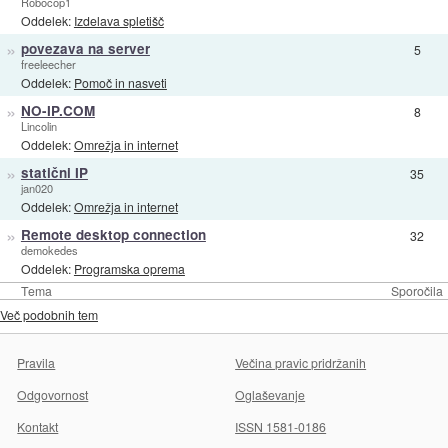
Robocop1
Oddelek:
Izdelava spletišč
»
povezava na server
5
freeleecher
Oddelek:
Pomoč in nasveti
»
NO-IP.COM
8
Lincolin
Oddelek:
Omrežja in internet
»
statični IP
35
jan020
Oddelek:
Omrežja in internet
»
Remote desktop connection
32
demokedes
Oddelek:
Programska oprema
Tema
Sporočila
Več podobnih tem
Pravila
Večina pravic pridržanih
Odgovornost
Oglaševanje
Kontakt
ISSN 1581-0186