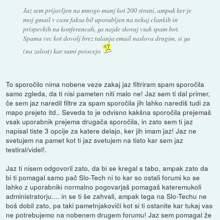
Jaz sem prijavljen na mnogo manj kot 200 strani, ampak ker je
moj gmail v casu faksa bil uporabljen na nekaj clankih in
prispevkih na konferencah, ga najde skoraj vsak spam bot.
Spama vec kot dovolj brez talanja email naslova drugim, si ga
(na zalost) kar sami poiscejo
To sporočilo nima nobene veze zakaj jaz filtriram spam sporočila
samo zgleda, da ti nisi pameten niti malo ne! Jaz sem ti dal primer,
če sem jaz naredil filtre za spam sporočila jih lahko narediš tudi za
mapo prejeto itd.. Seveda to je odvisno kakšna sporočila prejemaš
vsak uporabnik prejema drugača sporočila, in zato sem ti jaz
napisal tiste 3 opcije za katere delajo, ker jih imam jaz! Jaz ne
svetujem na pamet kot ti jaz svetujem na tisto kar sem jaz
testiral/videl!.
Jaz ti nisem odgovoril zato, da bi se kregal s tabo, ampak zato da
bi ti pomagal samo pač Slo-Tech ni to kar so ostali forumi ko se
lahko z uporabniki normalno pogovarjaš pomagaš kateremukoli
administratorju.... in se ti še zahvali, ampak tega na Slo-Techu ne
boš dobil zato, pa taki pametnjakoviči kot si ti ostanite kar tukaj vas
ne potrebujemo na nobenem drugem forumu! Jaz sem pomagal že