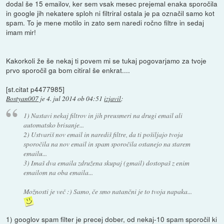
dodal še 15 emailov, ker sem vsak mesec prejemal enaka sporočila
in google jih nekatere sploh ni filtriral ostala je pa označil samo kot
spam. To je mene motilo in zato sem naredi ročno filtre in sedaj
imam mir!
Kakorkoli že še nekaj ti povem mi se tukaj pogovarjamo za tvoje
prvo sporočil ga bom citiral še enkrat....
[st.citat p4477985]
Bostyan007
je
4. jul 2014 ob 04:51
izjavil
:
1) Nastavi nekaj filtrov in jih preusmeri na drugi email ali
automatsko brisanje...
2) Ustvariš nov email in narediš filtre, da ti pošiljajo tvoja
sporočila na nov email in spam sporočila ostanejo na starem
emailu...
3) Imaš dva emaila združena skupaj (gmail) dostopaš z enim
emailom na oba emaila...
Možnosti je več :) Samo, če smo natančni je to tvoja napaka...
1) googlov spam filter je precej dober, od nekaj-10 spam sporočil ki