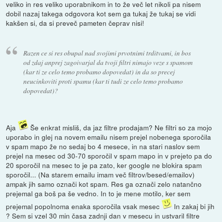
veliko in res veliko uporabnikom in to že več let nikoli pa nisem
dobil nazaj takega odgovora kot sem ga tukaj že tukaj se vidi
kakšen si, da si preveč pameten čeprav nisi!
Razen ce si res obupal nad svojimi prvotnimi trditvami, in bos
od zdaj anprej zagoivarjal da tvoji filtri nimajo veze s spamom
(kar ti ze celo temo probamo dopovedat) in da so precej
neucinkoviti proti spamu (kar ti tudi ze celo temo probamo
dopovedat)?
Aja
Še enkrat misliš, da jaz filtre prodajam? Ne filtri so za mojo
uporabo in glej na novem emailu nisem prejel nobenega sporočila
v spam mapo že no sedaj bo 4 mesece, in na stari naslov sem
prejel na mesec od 30-70 sporočil v spam mapo in v prejeto pa do
20 sporočil na mesec to je pa zato, ker google ne blokira spam
sporočil... (Na starem emailu imam več filtrov/besed/emailov)
ampak jih samo označi kot spam. Res ga označi zelo natančno
prejemal ga boš pa še vedno. In to je mene motilo, ker sem
prejemal popolnoma enaka sporočila vsak mesec
In zakaj bi jih
? Sem si vzel 30 min časa zadnji dan v mesecu in ustvaril filtre