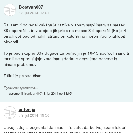
Bostyan007
::
8. jul 2014, 13:01
Saj sem ti povedal kakšna je razlika v spam mapi imam na mesec
30+ sporočil... in v prejeto jih pride na mesec 3-5 sporočil (Ko je 4
emaili so) pač od nekih strani, pri katerih ne morem ročno izklopit
obvestil.
To je pač skupno 30+ dugače za porno jih je 10-15 sporočil samo ti
emaili se spreminjajo zato imam dodane omenjene besede in
nimam problemov
Z filtri je pa vse čisto!
Zgodovina sprememb…
spremenil:
Bostyan007
(
8. jul 2014 ob 13:05
)
antonija
::
9. jul 2014, 19:56
Cakej, zdej si pogruntal da imas filtre zato, da bo tvoj spam folder
prazen? Da nimas ti doma nakoga, ki lovi vse smeti ki bi jih kdo