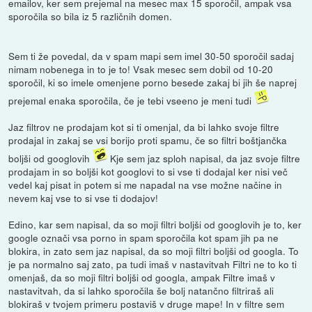
emailov, ker sem prejemal na mesec max 15 sporočil, ampak vsa
sporočila so bila iz 5 različnih domen.
Sem ti že povedal, da v spam mapi sem imel 30-50 sporočil sadaj
nimam nobenega in to je to! Vsak mesec sem dobil od 10-20
sporočil, ki so imele omenjene porno besede zakaj bi jih še naprej
prejemal enaka sporočila, če je tebi vseeno je meni tudi
Jaz filtrov ne prodajam kot si ti omenjal, da bi lahko svoje filtre
prodajal in zakaj se vsi borijo proti spamu, če so filtri boštjančka
boljši od googlovih
Kje sem jaz sploh napisal, da jaz svoje filtre
prodajam in so boljši kot googlovi to si vse ti dodajal ker nisi več
vedel kaj pisat in potem si me napadal na vse možne načine in
nevem kaj vse to si vse ti dodajov!
Edino, kar sem napisal, da so moji filtri boljši od googlovih je to, ker
google označi vsa porno in spam sporočila kot spam jih pa ne
blokira, in zato sem jaz napisal, da so moji filtri boljši od googla. To
je pa normalno saj zato, pa tudi imaš v nastavitvah Filtri ne to ko ti
omenjaš, da so moji filtri boljši od googla, ampak Filtre imaš v
nastavitvah, da si lahko sporočila še bolj natančno filtriraš ali
blokiraš v tvojem primeru postaviš v druge mape! In v filtre sem