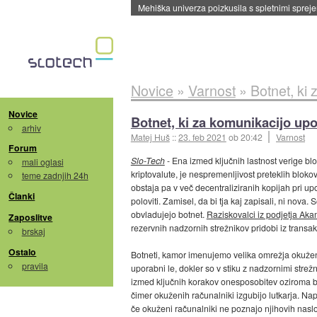
Evropska vesoljska agencija razvija svojo rak
Novice
»
Varnost
»
Botnet, ki
Novice
Botnet, ki za komunikacijo upo
arhiv
Matej Huš
::
23. feb 2021
ob 20:42
Varnost
Forum
Slo-Tech
- Ena izmed ključnih lastnost verige blo
mali oglasi
kriptovalute, je nespremenljivost preteklih blok
teme zadnjih 24h
obstaja pa v več decentraliziranih kopijah pri up
Članki
poloviti. Zamisel, da bi tja kaj zapisali, ni nova. So
obvladujejo botnet.
Raziskovalci iz podjetja Aka
Zaposlitve
rezervnih nadzornih strežnikov pridobi iz transak
brskaj
Ostalo
Botneti, kamor imenujemo velika omrežja okuženih
pravila
uporabni le, dokler so v stiku z nadzornimi strežn
izmed ključnih korakov onesposobitev oziroma b
čimer okuženih računalniki izgubijo lutkarja. Nap
če okuženi računalniki ne poznajo njihovih naslo