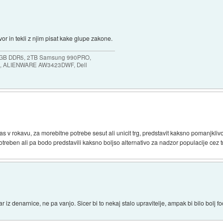
or in tekli z njim pisat kake glupe zakone.
64GB DDR5, 2TB Samsung 990PRO,
, ALIENWARE AW3423DWF, Dell
as v rokavu, za morebitne potrebe sesut ali unicit trg, predstavit kaksno pomanjklivo
potreben ali pa bodo predstavili kaksno boljso alternativo za nadzor populacije cez 
ar iz denarnice, ne pa vanjo. Sicer bi to nekaj stalo upravitelje, ampak bi bilo bolj fo