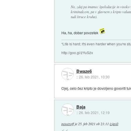
No, zdaj pa imamo: špekulacije in visoko 
kriminalcem, pa v glavnem s kripto valuta
tudi štruce kruha).
Ha, ha, dober povzetek
"Life is hard; it's even harder when you're st
http://goo.gl/2YuS2x
Bwaze6
::
26. feb 2021, 10:30
Ojej, celo čez kripto je dovoljeno govoriti t
Baja
::
26. feb 2021, 12:19
poweroff
je
25. feb 2021 ob 21:11
izjavil
: