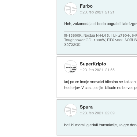
Furbo
::
23. feb 2021, 21:21
Heh, zakonodajalci bodo pograbili tale izgov
i5-13600K, Noctua NH-D15, TUF Z790-F, 
Toughpower GF3 1000W, RTX 5080 AORUS
S2722QC
SuperKripto
::
23. feb 2021, 21:55
kaj pa ce imajo snovalci bitcoina se kaksen 
hodlerjev. V casu, ce jim bitcoin ne bo vec 
Spura
::
23. feb 2021, 22:09
boti bi morali gledati transakcije, ko gre den