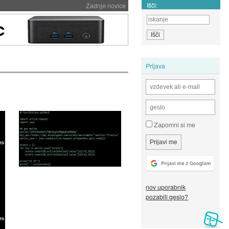
Išči:
Zadnje novice
Prijava
Zapomni si me
nov uporabnik
pozabili geslo?