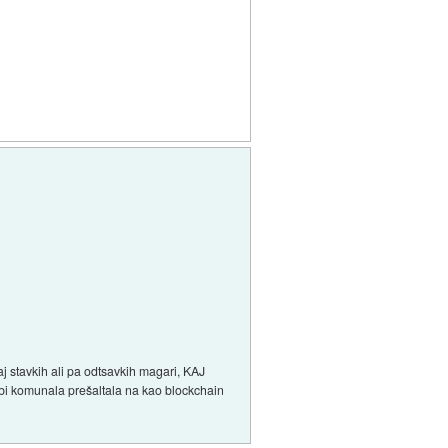
j stavkih ali pa odtsavkih magari, KAJ
bi komunala prešaltala na kao blockchain