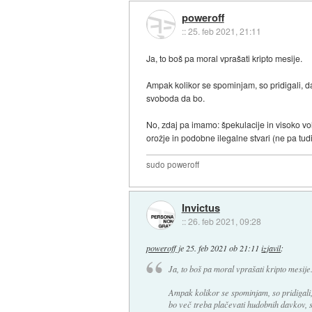
poweroff
::
25. feb 2021, 21:11
Ja, to boš pa moral vprašati kripto mesije.
Ampak kolikor se spominjam, so pridigali, d
svoboda da bo.
No, zdaj pa imamo: špekulacije in visoko vo
orožje in podobne ilegalne stvari (ne pa tudi
sudo poweroff
Invictus
::
26. feb 2021, 09:28
poweroff
je
25. feb 2021 ob 21:11
izjavil
:
Ja, to boš pa moral vprašati kripto mesije
Ampak kolikor se spominjam, so pridigali
bo več treba plačevati hudobnih davkov, 