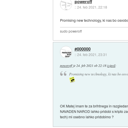
poweroff
::
24. feb 2021, 22:18
Promising new technology, ki nas bo osvobod
sudo poweroff
#000000
::
24. feb 2021, 23:31
poweroff
je
24. feb 2021 ob 22:18
izjavil
:
Promising new technology, ki nas bo osvobo
OK Matej imam te za brihtnega in razgledan
NAVADEN NAROD lahko pridobi s kripto zade
tech) mi osebno lahko pridobimo ?