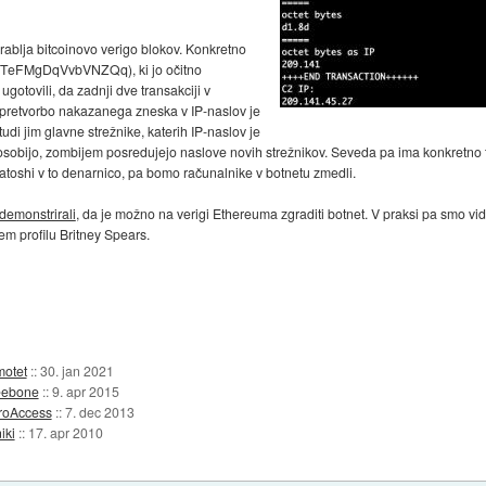
orablja bitcoinovo verigo blokov. Konkretno
TeFMgDqVvbVNZQq), ki jo očitno
gotovili, da zadnji dve transakciji v
a pretvorbo nakazanega zneska v IP-naslov je
etudi jim glavne strežnike, katerih IP-naslov je
bijo, zombijem posredujejo naslove novih strežnikov. Seveda pa ima konkretno ta 
atoshi v to denarnico, pa bomo računalnike v botnetu zmedli.
demonstrirali
, da je možno na verigi Ethereuma zgraditi botnet. V praksi pa smo vi
m profilu Britney Spears.
motet
::
30. jan 2021
Beebone
::
9. apr 2015
eroAccess
::
7. dec 2013
iki
::
17. apr 2010