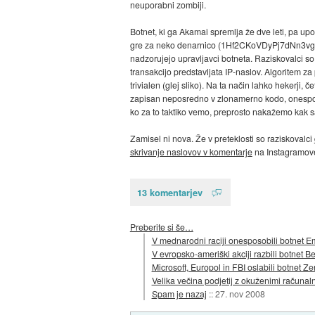
neuporabni zombiji.
Botnet, ki ga Akamai spremlja že dve leti, pa up
gre za neko denarnico (1Hf2CKoVDyPj7dNn3vg
nadzorujejo upravljavci botneta. Raziskovalci so u
transakcijo predstavljata IP-naslov. Algoritem z
trivialen (glej sliko). Na ta način lahko hekerji, č
zapisan neposredno v zlonamerno kodo, onesposo
ko za to taktiko vemo, preprosto nakažemo kak s
Zamisel ni nova. Že v preteklosti so raziskovalci
skrivanje naslovov v komentarje
na Instagramove
13 komentarjev
Preberite si še…
V mednarodni raciji onesposobili botnet E
V evropsko-ameriški akciji razbili botnet 
Microsoft, Europol in FBI oslabili botnet Z
Velika večina podjetij z okuženimi računaln
Spam je nazaj
::
27. nov 2008