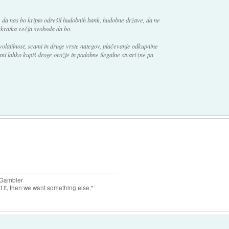
.
, da nas bo kripto odrešil hudobnih bank, hudobne države, da ne
skratka večja svoboda da bo.
volatilnost, scami in druge vrste nategov, plačevanje odkupnine
mi lahko kupiš droge orožje in podobne ilegalne stvari (ne pa
enGambler
t it, then we want something else."