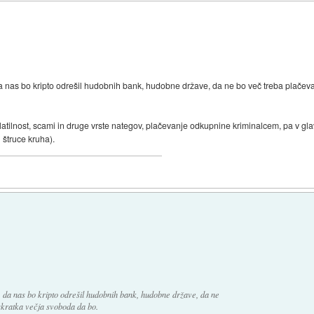
a nas bo kripto odrešil hudobnih bank, hudobne države, da ne bo več treba plačeva
latilnost, scami in druge vrste nategov, plačevanje odkupnine kriminalcem, pa v gl
 štruce kruha).
.
, da nas bo kripto odrešil hudobnih bank, hudobne države, da ne
skratka večja svoboda da bo.