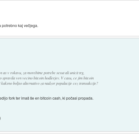
pa potrebno kaj večjega.
n as v rokavu, za morebitne potrebe sesut ali unicit trg,
 spravila ven vecino bitcoin hodlerjev. V casu, ce jim bitcoin
i kaksno boljso alternativo za nadzor populacije cez transakcije?
edijo fork ter imaš še en bitcoin cash, ki počasi propada.
)