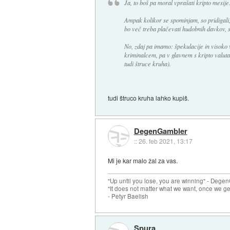
Ja, to boš pa moral vprašati kripto mesije
Ampak kolikor se spominjam, so pridigali
bo več treba plačevati hudobnih davkov, 
No, zdaj pa imamo: špekulacije in visoko 
kriminalcem, pa v glavnem s kripto valuta
tudi štruce kruha).
tudi štruco kruha lahko kupiš.
DegenGambler
::
26. feb 2021, 13:17
Mi je kar malo žal za vas.
"Up until you lose, you are winning" - Deg
"It does not matter what we want, once we ge
- Petyr Baelish
Spura