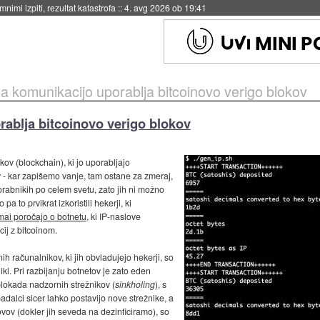
eto za večkratno uporabo
::
4. avg 2026 ob 19:41
 za komunikacijo uporablja bitcoinovo verigo blokov
rablja bitcoinovo verigo blokov
kov (blockchain), ki jo uporabljajo
ov - kar zapišemo vanje, tam ostane za zmeraj,
orabnikih po celem svetu, zato jih ni možno
 pa to prvikrat izkoristili hekerji, ki
mai poročajo o botnetu
, ki IP-naslove
cij z bitcoinom.
 računalnikov, ki jih obvladujejo hekerji, so
iki. Pri razbijanju botnetov je zato eden
lokada nadzornih strežnikov (
sinkholing
), s
adalci sicer lahko postavijo nove strežnike, a
vov (dokler jih seveda na dezinficiramo), so