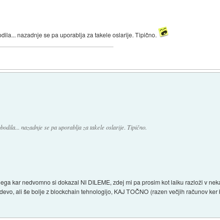
ila... nazadnje se pa uporablja za takele oslarije. Tipično.
dila... nazadnje se pa uporablja za takele oslarije. Tipično.
ega kar nedvomno si dokazal NI DILEME, zdej mi pa prosim kot laiku razloži v neka
vo, ali še bolje z blockchain tehnologijo, KAJ TOČNO (razen večjih računov ker 