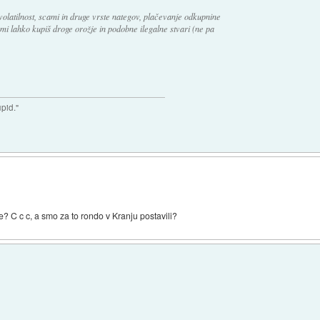
volatilnost, scami in druge vrste nategov, plačevanje odkupnine
mi lahko kupiš droge orožje in podobne ilegalne stvari (ne pa
upid."
ule? C c c, a smo za to rondo v Kranju postavili?