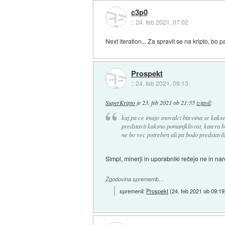
c3p0
::
24. feb 2021, 07:02
Next iteration... Za spravit se na kripto, bo 
Prospekt
::
24. feb 2021, 09:13
SuperKripto
je
23. feb 2021 ob 21:55
izjavil
:
kaj pa ce imajo snovalci bitcoina se kakse
predstavit kaksno pomanjklivost, katera bo
ne bo vec potreben ali pa bodo predstavil
Simpl, minerji in uporabniki rečejo ne in nar
Zgodovina sprememb…
spremenil:
Prospekt
(
24. feb 2021 ob 09:19