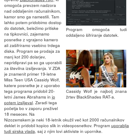
omogoča prevzem nadzora
nad oddaljenim računalnikom,
kamor smo ga namestili. Tam
lahko potem pridobimo dostop
do datotek, beležimo pritiske
Program omogoča tudi
na tipkovnici, zajemamo
oddaljeno šifriranje datotek.
posnetke z vgrajeno kamero
ali zašifriramo vsebino trdega
diska. Program se prodaja za
manj kot 200 dolarjev,
nepridipravi pa so ga uporabili
za številna izsiljevanja. V ZDA
je znamenit primer 19-letne
Miss Teen USA Cassidy Wolf,
katere posnetke je z uporabo
tega programa pridobil 20-
Cassidy Wolf je najbolj znana
letni James Abrahams in
jo
žrtev BlackShades RAT-a.
potem izsiljeval
. Zaradi tega
početja bo v zaporu preživel
18 mesecev. Na
Nizozemskem je neki 18-letnik okužil več kot 2000 računalnikov
deklet in pridobil kopico slik in videoposnetkov. Program
uporablja
tudi sirska vlada
, saj z njim lovi aktiviste in upornike.