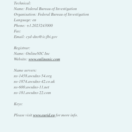
Technical:
Name: Federal Bureau of Investigation
Organisation: Federal Bureau of Investigation
Language: en
Phone: +1.2023243000
Fax:
Email: cyd-dns@ic.fbi.gov
Registrar:
Name: OnlineNIC Inc
Website:
www.onlinenic.com
Name servers:
ns-1458.awsdns-54.org
ns-1874.awsdns-42.co.uk
ns-600.awsdns-11.net
ns-181.awsdns-22.com
Keys:
Please visit
www.eurid.eu
for more info.