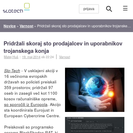
☰
Novice
»
Varnost
»
Pridržali skoraj sto prodajalcev in uporabnikov trojanskega konja
Pridržali skoraj sto prodajalcev in uporabnikov
trojanskega konja
Matej Huš
::
19. maj 2014
ob 22:24
Varnost
- V usklajeni akciji v
Slo-Tech
16 večinoma evropskih
državah so policisti preiskali
359 prostorov, pridržali 97
oseb in zasegli več kot 1100
kosov računalniške opreme,
so sporočili iz Europola
. Akcijo
sta koordinirala Eurojust in
European Cybercrime Centre.
Preiskovali so programsko
opremo
BlackShades RAT
, ki