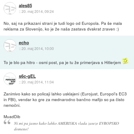
ales85
::
20. maj 2014, 09:24
No, saj na prikazani strani je tudi logo od Europola. Pa še mala
reklama za Slovenijo, ko je že naša zastava dvakrat zraven :)
echo
::
20. maj 2014, 10:00
To je blo pa hitro - osmi post, pa je tu že primerjava s Hitlerjem
s6c-gEL
::
20. maj 2014, 11:04
Zanimivo kako so policaji lahko usklajeni (Eurojust, Europol's EC3
in FBI), vendar ko gre za mednarodno bančno mafijo so pa čisto
nemočni.
MuadDib
Ni mi pa jasno kako lahko AMERISKA vlada zaseze EVROPSKO
domeno!