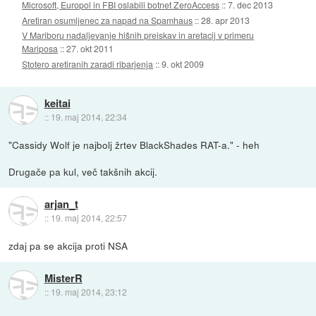
Microsoft, Europol in FBI oslabili botnet ZeroAccess
::
7. dec 2013
Aretiran osumljenec za napad na Spamhaus
::
28. apr 2013
V Mariboru nadaljevanje hišnih preiskav in aretacij v primeru
Mariposa
::
27. okt 2011
Stotero aretiranih zaradi ribarjenja
::
9. okt 2009
keitai
::
19. maj 2014, 22:34
"Cassidy Wolf je najbolj žrtev BlackShades RAT-a." - heh
Drugače pa kul, več takšnih akcij.
arjan_t
::
19. maj 2014, 22:57
zdaj pa se akcija proti NSA
MisterR
::
19. maj 2014, 23:12