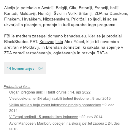
Akcija je potekala v Avstriji, Belgiji, Čilu, Estoniji, Franciji, Italiji,
Kanadi, Moldaviji, Nemčiji, Švici in Veliki Britaniji, ZDA na Danskem,
Finskem, Hrvaškem, Nizozemskem. Pridržali so ljudi, ki so se
ukvarjali s pisanjem, prodajo in tudi uporabo tega programa.
FBI je medtem zasegel domeno
bshades.eu
, kjer se je prodajal
BlackShades RAT.
Kolovodji sta
Alex Yücel, ki je bil novembra
aretiran v Moldaviji, in Brendan Johnston, ki čakata na sojenje v
ZDA zaradi razpečevanja, oglaševanja in razvoja RAT-a.
14 komentarjev
Preberite si še…
Organi pregona uničili RaidForums
::
14. apr 2022
V evropsko-ameriški akciji razbili botnet Beebone
::
9. apr 2015
Velika akcija v boju zoper internetno prodajo ponaredkov
::
2. dec
2014
V Evropi aretirali 15 uporabnikov trojancev
::
22. nov 2014
Avtor Maripose v Mariboru obsojen na skoraj pet let zapora
::
24. dec
2013