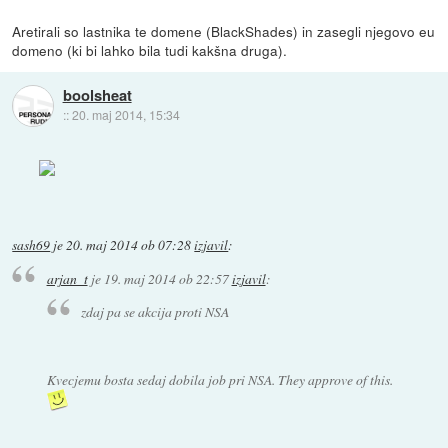
Aretirali so lastnika te domene (BlackShades) in zasegli njegovo eu
domeno (ki bi lahko bila tudi kakšna druga).
boolsheat
::
20. maj 2014, 15:34
sash69
je
20. maj 2014 ob 07:28
izjavil
:
arjan_t
je
19. maj 2014 ob 22:57
izjavil
:
zdaj pa se akcija proti NSA
Kvecjemu bosta sedaj dobila job pri NSA. They approve of this.