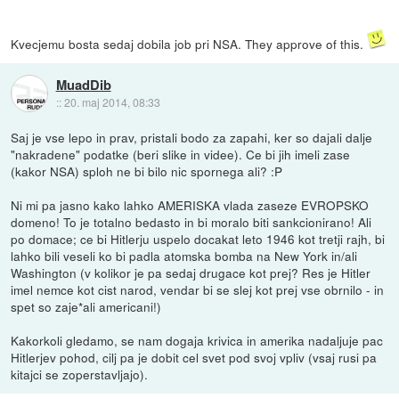
Kvecjemu bosta sedaj dobila job pri NSA. They approve of this.
MuadDib
::
20. maj 2014, 08:33
Saj je vse lepo in prav, pristali bodo za zapahi, ker so dajali dalje
"nakradene" podatke (beri slike in videe). Ce bi jih imeli zase
(kakor NSA) sploh ne bi bilo nic spornega ali? :P
Ni mi pa jasno kako lahko AMERISKA vlada zaseze EVROPSKO
domeno! To je totalno bedasto in bi moralo biti sankcionirano! Ali
po domace; ce bi Hitlerju uspelo docakat leto 1946 kot tretji rajh, bi
lahko bili veseli ko bi padla atomska bomba na New York in/ali
Washington (v kolikor je pa sedaj drugace kot prej? Res je Hitler
imel nemce kot cist narod, vendar bi se slej kot prej vse obrnilo - in
spet so zaje*ali americani!)
Kakorkoli gledamo, se nam dogaja krivica in amerika nadaljuje pac
Hitlerjev pohod, cilj pa je dobit cel svet pod svoj vpliv (vsaj rusi pa
kitajci se zoperstavljajo).