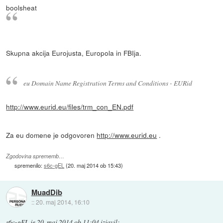
boolsheat
Skupna akcija Eurojusta, Europola in FBIja.
eu Domain Name Registration Terms and Conditions - EURid
http://www.eurid.eu/files/trm_con_EN.pdf
Za eu domene je odgovoren
http://www.eurid.eu
.
Zgodovina sprememb…
spremenilo:
s6c-gEL
(
20. maj 2014 ob 15:43
)
MuadDib
::
20. maj 2014, 16:10
s6c-gEL
je
20. maj 2014 ob 11:04
izjavil
: