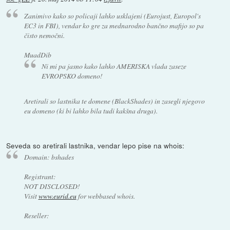
Zanimivo kako so policaji lahko usklajeni (Eurojust, Europol's
EC3 in FBI), vendar ko gre za mednarodno bančno mafijo so pa
čisto nemočni.
MuadDib
Ni mi pa jasno kako lahko AMERISKA vlada zaseze
EVROPSKO domeno!
Aretirali so lastnika te domene (BlackShades) in zasegli njegovo
eu domeno (ki bi lahko bila tudi kakšna druga).
Seveda so aretirali lastnika, vendar lepo pise na whois:
Domain: bshades
Registrant:
NOT DISCLOSED!
Visit
www.eurid.eu
for webbased whois.
Reseller: