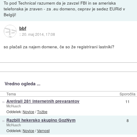
To pod Technical razumem da je zavzel FBI in se ameriska
telefonska je zraven - za .eu domeno, ceprav je sedez EURid v
Belgiji!
bbf
::
20. maj 2014, 17:08
so plačali za najem domene, če so že registrirani lastniki?
Vredno ogleda ...
Tema
Sporočila
»
Aretirali 281 internetnih prevarantov
11
McHusch
Oddelek:
Novice
/
Tožbe
»
Razbili hekersko skupino GozNym
8
McHusch
Oddelek:
Novice
/
Varnost