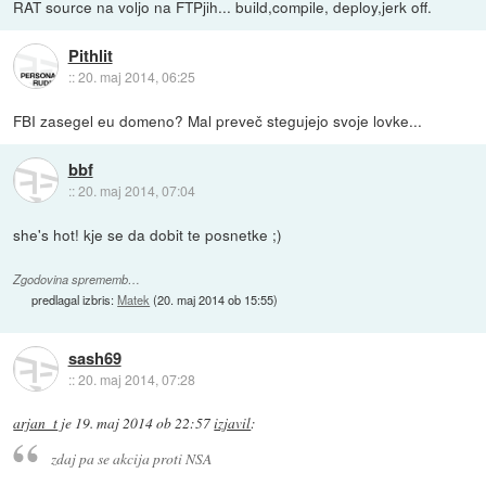
RAT source na voljo na FTPjih... build,compile, deploy,jerk off.
Pithlit
::
20. maj 2014, 06:25
FBI zasegel eu domeno? Mal preveč stegujejo svoje lovke...
bbf
::
20. maj 2014, 07:04
she's hot! kje se da dobit te posnetke ;)
Zgodovina sprememb…
predlagal izbris:
Matek
(
20. maj 2014 ob 15:55
)
sash69
::
20. maj 2014, 07:28
arjan_t
je
19. maj 2014 ob 22:57
izjavil
:
zdaj pa se akcija proti NSA