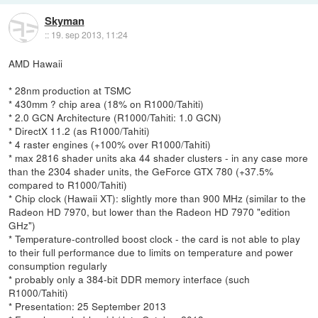
Skyman
::
19. sep 2013, 11:24
AMD Hawaii
* 28nm production at TSMC
* 430mm ? chip area (18% on R1000/Tahiti)
* 2.0 GCN Architecture (R1000/Tahiti: 1.0 GCN)
* DirectX 11.2 (as R1000/Tahiti)
* 4 raster engines (+100% over R1000/Tahiti)
* max 2816 shader units aka 44 shader clusters - in any case more
than the 2304 shader units, the GeForce GTX 780 (+37.5%
compared to R1000/Tahiti)
* Chip clock (Hawaii XT): slightly more than 900 MHz (similar to the
Radeon HD 7970, but lower than the Radeon HD 7970 "edition
GHz")
* Temperature-controlled boost clock - the card is not able to play
to their full performance due to limits on temperature and power
consumption regularly
* probably only a 384-bit DDR memory interface (such
R1000/Tahiti)
* Presentation: 25 September 2013