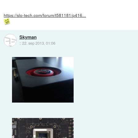
https://slo-tech.com/forum/t581181/p416...
Skyman
::
22. sep 2013, 01:06