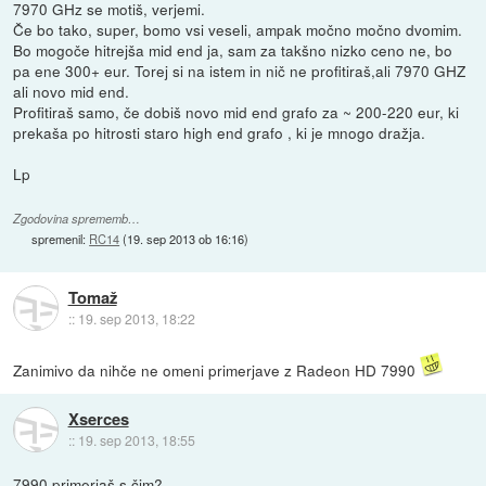
7970 GHz se motiš, verjemi.
Če bo tako, super, bomo vsi veseli, ampak močno močno dvomim.
Bo mogoče hitrejša mid end ja, sam za takšno nizko ceno ne, bo
pa ene 300+ eur. Torej si na istem in nič ne profitiraš,ali 7970 GHZ
ali novo mid end.
Profitiraš samo, če dobiš novo mid end grafo za ~ 200-220 eur, ki
prekaša po hitrosti staro high end grafo , ki je mnogo dražja.
Lp
Zgodovina sprememb…
spremenil:
RC14
(
19. sep 2013 ob 16:16
)
Tomaž
::
19. sep 2013, 18:22
Zanimivo da nihče ne omeni primerjave z Radeon HD 7990
Xserces
::
19. sep 2013, 18:55
7990 primerjaš s čim?