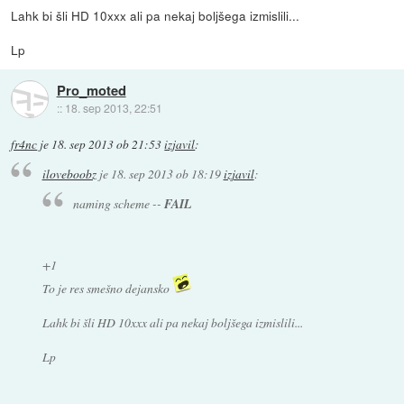
Lahk bi šli HD 10xxx ali pa nekaj boljšega izmislili...
Lp
Pro_moted
::
18. sep 2013, 22:51
fr4nc
je
18. sep 2013 ob 21:53
izjavil
:
iloveboobz
je
18. sep 2013 ob 18:19
izjavil
:
naming scheme --
FAIL
+1
To je res smešno dejansko
Lahk bi šli HD 10xxx ali pa nekaj boljšega izmislili...
Lp