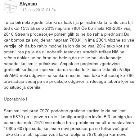
Skyman
::
19. sep 2013, 01:04
To so bili neki zgodni članki oz leak-i ja jz mislim da ta rahlo zna bit
tud okol 15% ali celo 20% napram 780! Če bo imela R9-280x vsaj
2816 Stream procesorjev potem glih to ne bo rahla prednost! Bo
kar bomba za svoj denar napram 780,ki jih ima 2304.Mozne so vse
verzije loh da bo rahlo močnejša loh da bo vsaj 20% tako kot sm
omenil,res pa je da ni nobenih testov oz uradnih trditev.Nič ne
rečem dokler ne bo črno na belem,da me ne bo kdo kasneje
napadel kaj sm jz pričakoval.Ampak ce pogledas zgodovino
graficnih kartic,se lepo vidi da na vsake toliki časa izda ali nVidija
ali AMD neki odgovor na konkurenco in imas tako kot sedaj ko 780
prevladuje sedaj pa se pricakuje odgovor iz rdečega tabora kjer se
bo situacija obrnila.
Uporabnik-1
Sam sm imel pred 7970 podobno graficno kartico le da sm imel
sam 5870 pa ti povem na isti konfiguraciji sm lavfal Bf3 na high,ko
pa sm dal notri 7970 vse deluje brez problema na ultra nastavitvah
1080p 60+fps sedaj ko imam novi procesor pa se toliko več gre!
Tako da se tebi splaca vzeti kako rabljeno 7970 ali pa kar novo