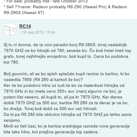
* For sale: probably mid / late October 2013
* Sell ??name: Radeon probably R9-290 (Hawaii Pro) & Radeon
R9-290X (Hawaii XT)
RC14
::
19. sep 2013, 15:04
Sj tu ni dvoma, da ta novi paradni konj R9 280X, torej naslednjik
7970 GHZ ne bo hitrejši od 780, seveda bo. Čo boš hotel imeti top
grafo, torej najhitrejšo enojedrno, boš kupil to. Cena bo podobna
kot 780.
Bolj govorim, ali se bo sploh splačalo kupit recimo to kartico, ki bo
nasledila 7950 (R9 280 al karkoli že bo)?
Ker če bo podobno hitra oz tudi če bo za malenkost hitrejša od
7970 GHz in bo imela ceno 350+ eur (manj sigurno ne bo), je
potem čist vseeno, ali kupiš to, ali pa kr 7970 GHz. Ker danes
dobiš 7970 GHZ za 300 eur, kartice R9 280 za ta denar je ne bo,
bo dražja. Torej boš dobil za 300 eur več hitrosti.
Da bi pa R9 280 bila občutno hitrejša od 7970 GHZ pa lahko samo
sanjamo.
Minili so tisti časi, ko je kartica srednjega razreda nove generacije
bila tako hitra, kot prejšna generacija top zadeva.