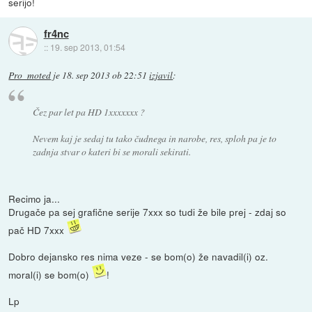
serijo!
fr4nc
::
19. sep 2013, 01:54
Pro_moted
je
18. sep 2013 ob 22:51
izjavil
:
Čez par let pa HD 1xxxxxxx ?
Nevem kaj je sedaj tu tako čudnega in narobe, res, sploh pa je to
zadnja stvar o kateri bi se morali sekirati.
Recimo ja...
Drugače pa sej grafične serije 7xxx so tudi že bile prej - zdaj so
pač HD 7xxx
Dobro dejansko res nima veze - se bom(o) že navadil(i) oz.
moral(i) se bom(o)
!
Lp