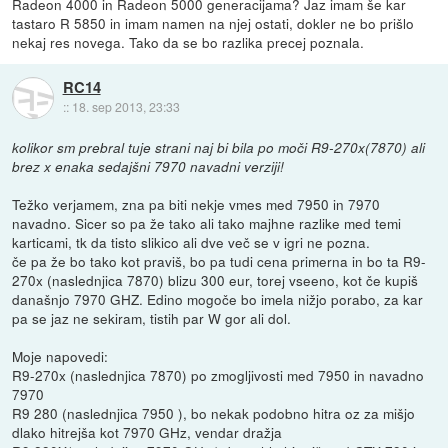
Radeon 4000 in Radeon 5000 generacijama? Jaz imam še kar
tastaro R 5850 in imam namen na njej ostati, dokler ne bo prišlo
nekaj res novega. Tako da se bo razlika precej poznala.
RC14
::
18. sep 2013, 23:33
kolikor sm prebral tuje strani naj bi bila po moči R9-270x(7870) ali
brez x enaka sedajšni 7970 navadni verziji!
Težko verjamem, zna pa biti nekje vmes med 7950 in 7970
navadno. Sicer so pa že tako ali tako majhne razlike med temi
karticami, tk da tisto slikico ali dve več se v igri ne pozna.
če pa že bo tako kot praviš, bo pa tudi cena primerna in bo ta R9-
270x (naslednjica 7870) blizu 300 eur, torej vseeno, kot če kupiš
današnjo 7970 GHZ. Edino mogoče bo imela nižjo porabo, za kar
pa se jaz ne sekiram, tistih par W gor ali dol.
Moje napovedi:
R9-270x (naslednjica 7870) po zmogljivosti med 7950 in navadno
7970
R9 280 (naslednjica 7950 ), bo nekak podobno hitra oz za mišjo
dlako hitrejša kot 7970 GHz, vendar dražja