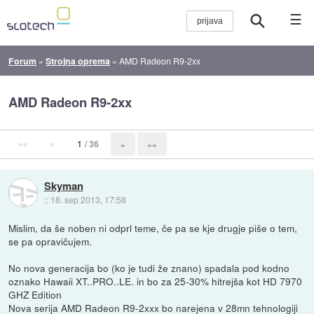
☰
Forum
»
Strojna oprema
»
AMD Radeon R9-2xx
AMD Radeon R9-2xx
««
«
1
/ 36
»
»»
Skyman
::
18. sep 2013, 17:58
Mislim, da še noben ni odprl teme, če pa se kje drugje piše o tem,
se pa opravičujem.
No nova generacija bo (ko je tudi že znano) spadala pod kodno
oznako Hawaii XT..PRO..LE. in bo za 25-30% hitrejša kot HD 7970
GHZ Edition
Nova serija AMD Radeon R9-2xxx bo narejena v 28mn tehnologiji