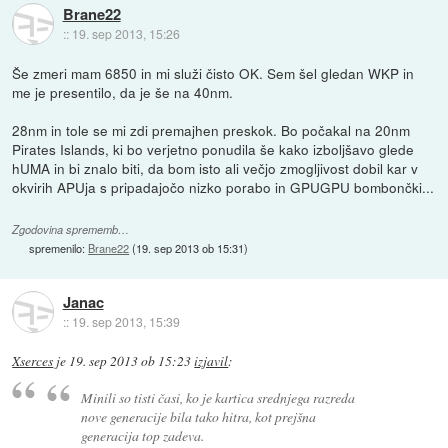
Brane22
::
19. sep 2013, 15:26
Še zmeri mam 6850 in mi služi čisto OK. Sem šel gledan WKP in
me je presentilo, da je še na 40nm.
28nm in tole se mi zdi premajhen preskok. Bo počakal na 20nm
Pirates Islands, ki bo verjetno ponudila še kako izboljšavo glede
hUMA in bi znalo biti, da bom isto ali večjo zmogljivost dobil kar v
okvirih APUja s pripadajočo nizko porabo in GPUGPU bombončki...
Zgodovina sprememb…
spremenilo:
Brane22
(
19. sep 2013 ob 15:31
)
Janac
::
19. sep 2013, 15:39
Xserces
je
19. sep 2013 ob 15:23
izjavil
:
Minili so tisti časi, ko je kartica srednjega razreda
nove generacije bila tako hitra, kot prejšna
generacija top zadeva.