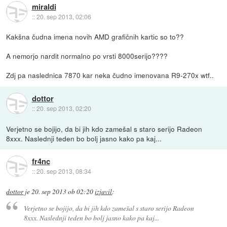
miraldi
::
20. sep 2013, 02:06
Kakšna čudna imena novih AMD grafičnih kartic so to??
A nemorjo nardit normalno po vrsti 8000serijo????
Zdj pa naslednica 7870 kar neka čudno imenovana R9-270x wtf..
dottor
::
20. sep 2013, 02:20
Verjetno se bojijo, da bi jih kdo zamešal s staro serijo Radeon
8xxx. Naslednji teden bo bolj jasno kako pa kaj...
fr4nc
::
20. sep 2013, 08:34
dottor
je
20. sep 2013 ob 02:20
izjavil
:
Verjetno se bojijo, da bi jih kdo zamešal s staro serijo Radeon
8xxx. Naslednji teden bo bolj jasno kako pa kaj...