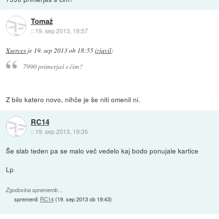
Tomaž
::
19. sep 2013, 18:57
Xserces
je
19. sep 2013 ob 18:55
izjavil
:
7990 primerjaš s čim?
Z bilo katero novo, nihče je še niti omenil ni.
RC14
::
19. sep 2013, 19:35
Še slab teden pa se malo več vedelo kaj bodo ponujale kartice
Lp
Zgodovina sprememb…
spremenil:
RC14
(
19. sep 2013 ob 19:43
)