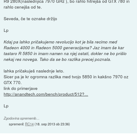
R9 280X(naslednjica 7970 GHz ), bo rahlo hitrejša od GTX 780 in
rahlo cenejša od te.
Seveda, če te oznake držijo
Lp
Kdaj pa lahko pričakujemo revolucijo kot je bila recimo med
Radeon 4000 in Radeon 5000 generacijama? Jaz imam še kar
tastaro R 5850 in imam namen na njej ostati, dokler ne bo prišlo
nekaj res novega. Tako da se bo razlika precej poznala.
lahka pričakuješ naslednje leto.
Sicer pa je kr ogromna razlika med tvojo 5850 in kakšno 7970 oz
GTX 770.
link do primerjave
http://anandtech.com/bench/product/512?...
Lp
Zgodovina sprememb…
spremenil:
RC14
(
18. sep 2013 ob 23:36
)