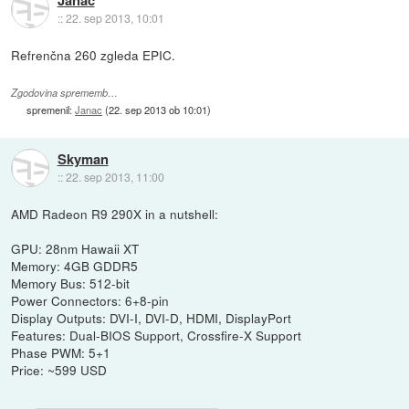
Janac
::
22. sep 2013, 10:01
Refrenčna 260 zgleda EPIC.
Zgodovina sprememb…
spremenil:
Janac
(
22. sep 2013 ob 10:01
)
Skyman
::
22. sep 2013, 11:00
AMD Radeon R9 290X in a nutshell:
GPU: 28nm Hawaii XT
Memory: 4GB GDDR5
Memory Bus: 512-bit
Power Connectors: 6+8-pin
Display Outputs: DVI-I, DVI-D, HDMI, DisplayPort
Features: Dual-BIOS Support, Crossfire-X Support
Phase PWM: 5+1
Price: ~599 USD