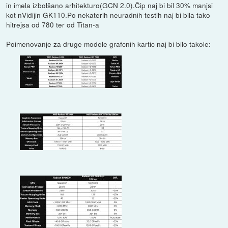
in imela izbolšano arhitekturo(GCN 2.0).Čip naj bi bil 30% manjsi
kot nVidijin GK110.Po nekaterih neuradnih testih naj bi bila tako
hitrejsa od 780 ter od Titan-a
Poimenovanje za druge modele grafcnih kartic naj bi bilo takole: