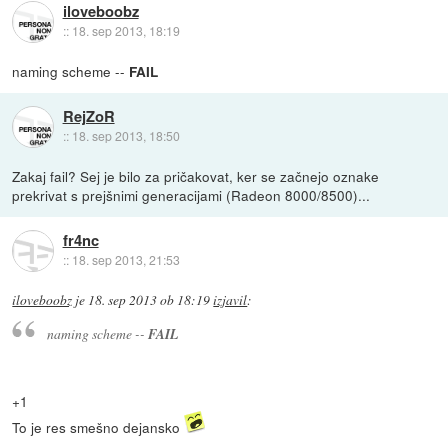
iloveboobz
::
18. sep 2013, 18:19
naming scheme --
FAIL
RejZoR
::
18. sep 2013, 18:50
Zakaj fail? Sej je bilo za pričakovat, ker se začnejo oznake
prekrivat s prejšnimi generacijami (Radeon 8000/8500)...
fr4nc
::
18. sep 2013, 21:53
iloveboobz
je
18. sep 2013 ob 18:19
izjavil
:
naming scheme --
FAIL
+1
To je res smešno dejansko