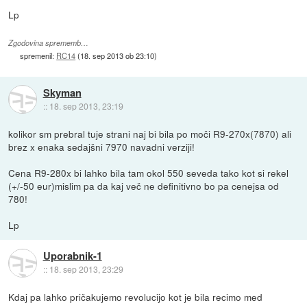
Lp
Zgodovina sprememb…
spremenil:
RC14
(
18. sep 2013 ob 23:10
)
Skyman
::
18. sep 2013, 23:19
kolikor sm prebral tuje strani naj bi bila po moči R9-270x(7870) ali
brez x enaka sedajšni 7970 navadni verziji!
Cena R9-280x bi lahko bila tam okol 550 seveda tako kot si rekel
(+/-50 eur)mislim pa da kaj več ne definitivno bo pa cenejsa od
780!
Lp
Uporabnik-1
::
18. sep 2013, 23:29
Kdaj pa lahko pričakujemo revolucijo kot je bila recimo med