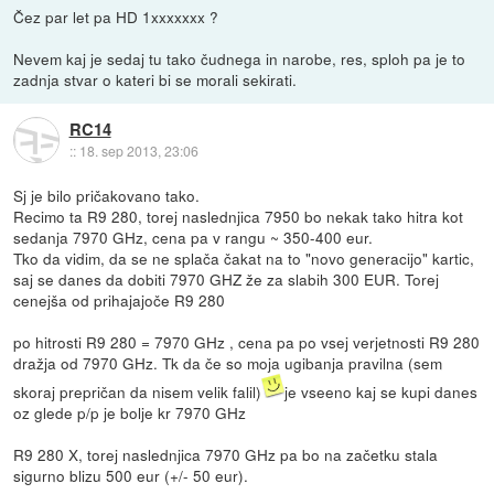
Čez par let pa HD 1xxxxxxx ?
Nevem kaj je sedaj tu tako čudnega in narobe, res, sploh pa je to
zadnja stvar o kateri bi se morali sekirati.
RC14
::
18. sep 2013, 23:06
Sj je bilo pričakovano tako.
Recimo ta R9 280, torej naslednjica 7950 bo nekak tako hitra kot
sedanja 7970 GHz, cena pa v rangu ~ 350-400 eur.
Tko da vidim, da se ne splača čakat na to "novo generacijo" kartic,
saj se danes da dobiti 7970 GHZ že za slabih 300 EUR. Torej
cenejša od prihajajoče R9 280
po hitrosti R9 280 = 7970 GHz , cena pa po vsej verjetnosti R9 280
dražja od 7970 GHz. Tk da če so moja ugibanja pravilna (sem
skoraj prepričan da nisem velik falil)
je vseeno kaj se kupi danes
oz glede p/p je bolje kr 7970 GHz
R9 280 X, torej naslednjica 7970 GHz pa bo na začetku stala
sigurno blizu 500 eur (+/- 50 eur).