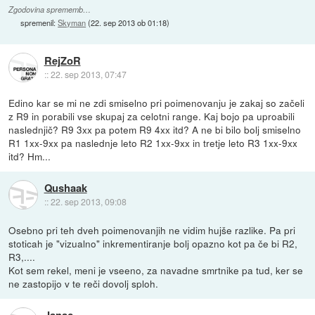
Zgodovina sprememb…
spremenil:
Skyman
(
22. sep 2013 ob 01:18
)
RejZoR
::
22. sep 2013, 07:47
Edino kar se mi ne zdi smiselno pri poimenovanju je zakaj so začeli
z R9 in porabili vse skupaj za celotni range. Kaj bojo pa uproabili
naslednjič? R9 3xx pa potem R9 4xx itd? A ne bi bilo bolj smiselno
R1 1xx-9xx pa naslednje leto R2 1xx-9xx in tretje leto R3 1xx-9xx
itd? Hm...
Qushaak
::
22. sep 2013, 09:08
Osebno pri teh dveh poimenovanjih ne vidim hujše razlike. Pa pri
stoticah je "vizualno" inkrementiranje bolj opazno kot pa če bi R2,
R3,....
Kot sem rekel, meni je vseeno, za navadne smrtnike pa tud, ker se
ne zastopijo v te reči dovolj sploh.