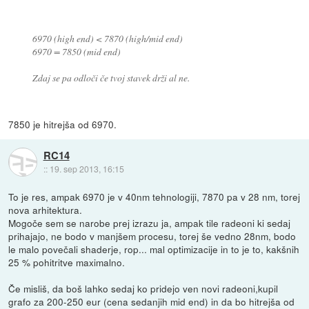
6970 (high end) < 7870 (high/mid end)
6970 = 7850 (mid end)
Zdaj se pa odloči če tvoj stavek drži al ne.
7850 je hitrejša od 6970.
RC14
::
19. sep 2013, 16:15
To je res, ampak 6970 je v 40nm tehnologiji, 7870 pa v 28 nm, torej
nova arhitektura.
Mogoče sem se narobe prej izrazu ja, ampak tile radeoni ki sedaj
prihajajo, ne bodo v manjšem procesu, torej še vedno 28nm, bodo
le malo povečali shaderje, rop... mal optimizacije in to je to, kakšnih
25 % pohitritve maximalno.
Če misliš, da boš lahko sedaj ko pridejo ven novi radeoni,kupil
grafo za 200-250 eur (cena sedanjih mid end) in da bo hitrejša od