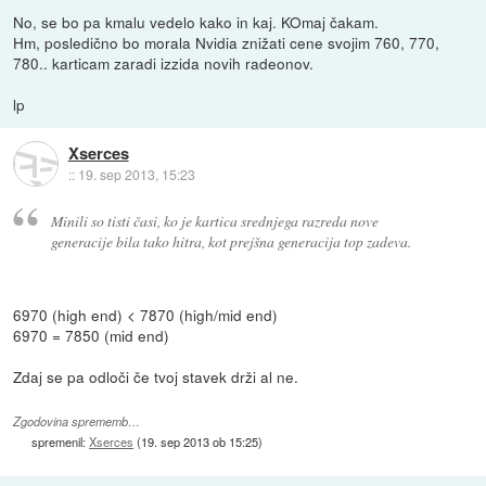
No, se bo pa kmalu vedelo kako in kaj. KOmaj čakam.
Hm, posledično bo morala Nvidia znižati cene svojim 760, 770,
780.. karticam zaradi izzida novih radeonov.
lp
Xserces
::
19. sep 2013, 15:23
Minili so tisti časi, ko je kartica srednjega razreda nove
generacije bila tako hitra, kot prejšna generacija top zadeva.
6970 (high end) < 7870 (high/mid end)
6970 = 7850 (mid end)
Zdaj se pa odloči če tvoj stavek drži al ne.
Zgodovina sprememb…
spremenil:
Xserces
(
19. sep 2013 ob 15:25
)