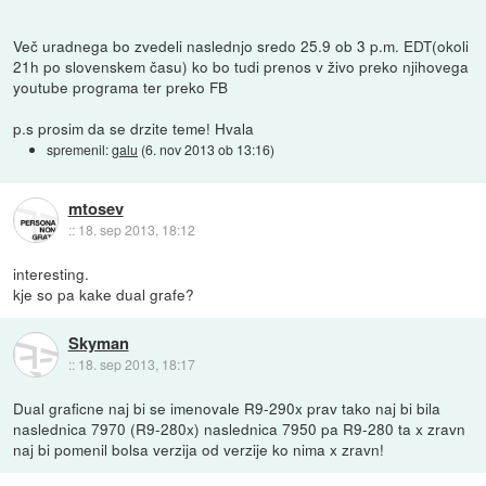
Več uradnega bo zvedeli naslednjo sredo 25.9 ob 3 p.m. EDT(okoli
21h po slovenskem času) ko bo tudi prenos v živo preko njihovega
youtube programa ter preko FB
p.s prosim da se drzite teme! Hvala
spremenil:
galu
(
6. nov 2013 ob 13:16
)
mtosev
::
18. sep 2013, 18:12
interesting.
kje so pa kake dual grafe?
Skyman
::
18. sep 2013, 18:17
Dual graficne naj bi se imenovale R9-290x prav tako naj bi bila
naslednica 7970 (R9-280x) naslednica 7950 pa R9-280 ta x zravn
naj bi pomenil bolsa verzija od verzije ko nima x zravn!