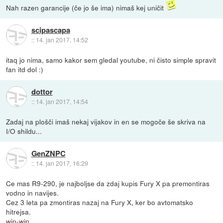
Nah razen garancije (če jo še ima) nimaš kej uničit
scipascapa
::
14. jan 2017, 14:52
itaq jo nima, samo kakor sem gledal youtube, ni čisto simple spravit
fan itd dol :)
dottor
::
14. jan 2017, 14:54
Zadaj na plošči imaš nekaj vijakov in en se mogoče še skriva na
I/O shildu...
GenZNPC
::
14. jan 2017, 16:29
Ce mas R9-290, je najboljse da zdaj kupis Fury X pa premontiras
vodno in navijes.
Cez 3 leta pa zmontiras nazaj na Fury X, ker bo avtomatsko
hitrejsa.
win-win