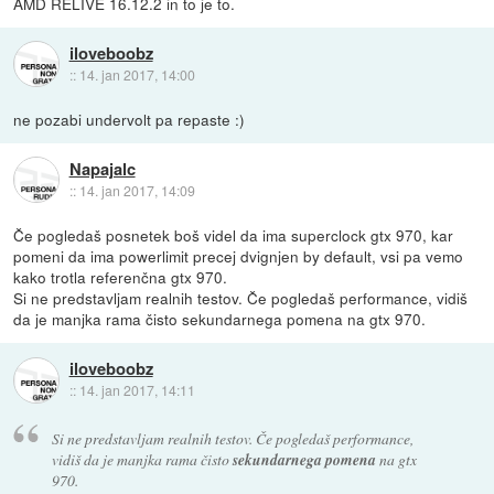
AMD RELIVE 16.12.2 in to je to.
iloveboobz
::
14. jan 2017, 14:00
ne pozabi undervolt pa repaste :)
Napajalc
::
14. jan 2017, 14:09
Če pogledaš posnetek boš videl da ima superclock gtx 970, kar
pomeni da ima powerlimit precej dvignjen by default, vsi pa vemo
kako trotla referenčna gtx 970.
Si ne predstavljam realnih testov. Če pogledaš performance, vidiš
da je manjka rama čisto sekundarnega pomena na gtx 970.
iloveboobz
::
14. jan 2017, 14:11
Si ne predstavljam realnih testov. Če pogledaš performance,
vidiš da je manjka rama čisto
sekundarnega pomena
na gtx
970.