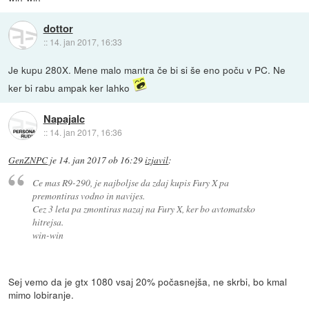
dottor
::
14. jan 2017, 16:33
Je kupu 280X. Mene malo mantra če bi si še eno poču v PC. Ne
ker bi rabu ampak ker lahko
Napajalc
::
14. jan 2017, 16:36
GenZNPC
je
14. jan 2017 ob 16:29
izjavil
:
Ce mas R9-290, je najboljse da zdaj kupis Fury X pa
premontiras vodno in navijes.
Cez 3 leta pa zmontiras nazaj na Fury X, ker bo avtomatsko
hitrejsa.
win-win
Sej vemo da je gtx 1080 vsaj 20% počasnejša, ne skrbi, bo kmal
mimo lobiranje.