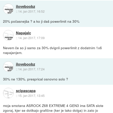
iloveboobz
::
14. jan 2017, 16:52
20% počasnejša ? a ko ji daš powerlimit na 30%
Napajalc
::
14. jan 2017, 17:09
Nevem če so ji samo za 30% dvignli powerlimit z dodatnim 1x6
napajanjem.
iloveboobz
::
14. jan 2017, 17:24
30% ne 130%. presprical osnovno solo ?
scipascapa
::
15. jan 2017, 13:45
moja smotana ASROCK Z68 EXTREME 4 GEN3 ima SATA slote
zgoraj, kjer se dotikajo grafične (ker je tako dolga) in zato jo