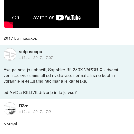
2017 bo masaker.
scipascapa
::
13. jan 2017, 17:07
Evo pa smo jo nabavili, Sapphire R9 280X VAPOR-X z dvemi
venti....driver uninstall od nvidie vse, normal ali safe boot in
vgradnje le-te...samo hudimana je kar težka.
od AMDja RELIVE driverje in to je vse?
D3m
::
13. jan 2017, 17:21
Normal.