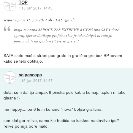
TOP
::
15. jan 2017, 14:43
scipascapa
je
15. jan 2017 ob 13:45
izjavil
:
moja smotana ASROCK Z68 EXTREME 4 GEN3 ima SATA slote
zgoraj, kjer se dotikajo grafične (ker je tako dolga) in zato jo
moram dati na spodnji PCI-e slt grrrr :(
SATA slote maš s strani pod grafo in grafična gre čez BP,nevem
kako se tebi dotikajo.
scipascapa
::
15. jan 2017, 14:57
dela, sem dal tja ampak 8 pinska pcie kabla komaj....sploh ni tako
glasna :)
me happy.....pa 6 letih končno "nova" boljša grafična.
sem dal gor relive, samo kje hudiča so kakšne nastavitve ipd?
relive ponuja bore malo.