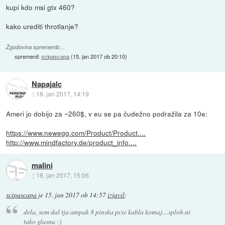
kupi kdo msi gtx 460?
kako urediti throtlanje?
Zgodovina sprememb…
spremenil:
scipascapa
(
15. jan 2017 ob 20:10
)
Napajalc
::
18. jan 2017, 14:19
Ameri jo dobijo za ~260$, v eu se pa čudežno podražila za 10e:
https://www.newegg.com/Product/Product....
http://www.mindfactory.de/product_info....
malini
::
18. jan 2017, 15:06
scipascapa
je
15. jan 2017 ob 14:57
izjavil
:
dela, sem dal tja ampak 8 pinska pcie kabla komaj....sploh ni
tako glasna :)