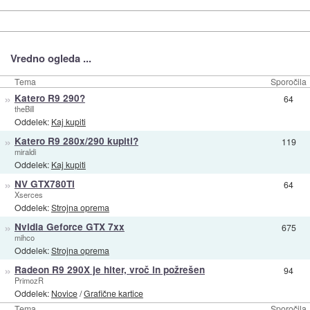
Vredno ogleda ...
Tema
Sporočila
»
Katero R9 290?
64
theBill
Oddelek:
Kaj kupiti
»
Katero R9 280x/290 kupiti?
119
miraldi
Oddelek:
Kaj kupiti
»
NV GTX780Ti
64
Xserces
Oddelek:
Strojna oprema
»
Nvidia Geforce GTX 7xx
675
mihco
Oddelek:
Strojna oprema
»
Radeon R9 290X je hiter, vroč in požrešen
94
PrimozR
Oddelek:
Novice
/
Grafične kartice
Tema
Sporočila