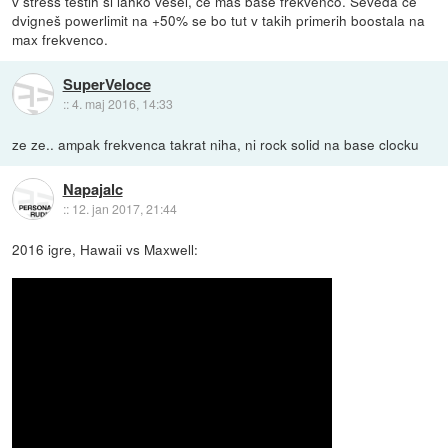
v stress testih si lahko vesel, če maš base frekvenco. Seveda če
dvigneš powerlimit na +50% se bo tut v takih primerih boostala na
max frekvenco.
SuperVeloce
::
4. maj 2016, 14:33
ze ze.. ampak frekvenca takrat niha, ni rock solid na base clocku
Napajalc
::
12. jan 2017, 21:44
2016 igre, Hawaii vs Maxwell: