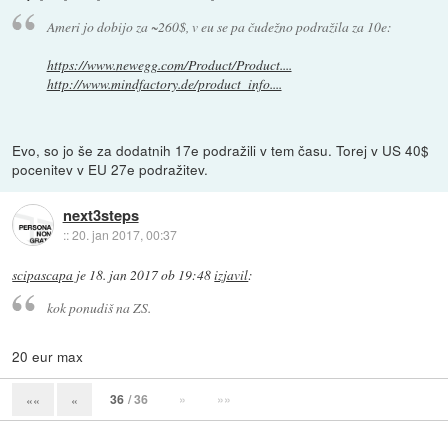
Ameri jo dobijo za ~260$, v eu se pa čudežno podražila za 10e:
https://www.newegg.com/Product/Product....
http://www.mindfactory.de/product_info....
Evo, so jo še za dodatnih 17e podražili v tem času. Torej v US 40$
pocenitev v EU 27e podražitev.
next3steps
::
20. jan 2017, 00:37
scipascapa
je
18. jan 2017 ob 19:48
izjavil
:
kok ponudiš na ZS.
20 eur max
36
/ 36
»
»»
««
«