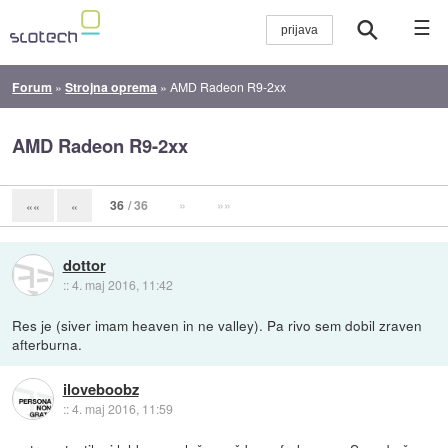
☰
Forum
»
Strojna oprema
»
AMD Radeon R9-2xx
AMD Radeon R9-2xx
36
/ 36
»
»»
««
«
dottor
::
4. maj 2016, 11:42
Res je (siver imam heaven in ne valley). Pa rivo sem dobil zraven
afterburna.
iloveboobz
::
4. maj 2016, 11:59