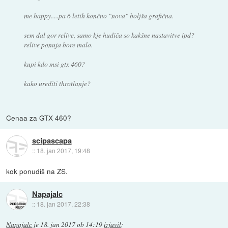
me happy.....pa 6 letih končno "nova" boljša grafična.
sem dal gor relive, samo kje hudiča so kakšne nastavitve ipd?
relive ponuja bore malo.
kupi kdo msi gtx 460?
kako urediti throtlanje?
Cenaa za GTX 460?
scipascapa
::
18. jan 2017, 19:48
kok ponudiš na ZS.
Napajalc
::
18. jan 2017, 22:38
Napajalc
je
18. jan 2017 ob 14:19
izjavil
: