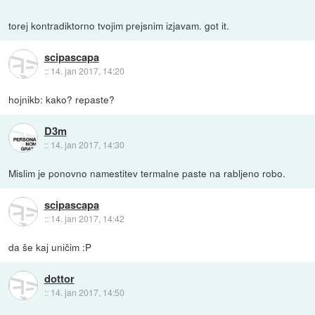
torej kontradiktorno tvojim prejsnim izjavam. got it.
scipascapa
::
14. jan 2017, 14:20
hojnikb: kako? repaste?
D3m
::
14. jan 2017, 14:30
Mislim je ponovno namestitev termalne paste na rabljeno robo.
scipascapa
::
14. jan 2017, 14:42
da še kaj uničim :P
dottor
::
14. jan 2017, 14:50