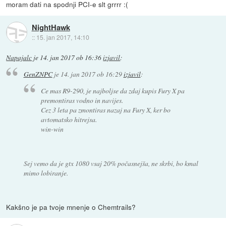
moram dati na spodnji PCI-e slt grrrr :(
NightHawk
::
15. jan 2017, 14:10
Napajalc
je
14. jan 2017 ob 16:36
izjavil
:
GenZNPC
je
14. jan 2017 ob 16:29
izjavil
:
Ce mas R9-290, je najboljse da zdaj kupis Fury X pa
premontiras vodno in navijes.
Cez 3 leta pa zmontiras nazaj na Fury X, ker bo
avtomatsko hitrejsa.
win-win
Sej vemo da je gtx 1080 vsaj 20% počasnejša, ne skrbi, bo kmal
mimo lobiranje.
Kakšno je pa tvoje mnenje o Chemtrails?