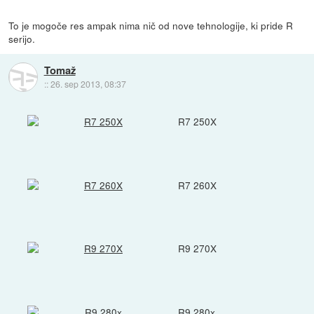
To je mogoče res ampak nima nič od nove tehnologije, ki pride R
serijo.
Tomaž
::
26. sep 2013, 08:37
R7 250X
R7 260X
R9 270X
R9 280x