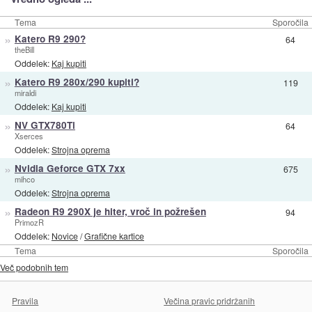
Tema
Sporočila
»
Katero R9 290?
64
theBill
Oddelek:
Kaj kupiti
»
Katero R9 280x/290 kupiti?
119
miraldi
Oddelek:
Kaj kupiti
»
NV GTX780Ti
64
Xserces
Oddelek:
Strojna oprema
»
Nvidia Geforce GTX 7xx
675
mihco
Oddelek:
Strojna oprema
»
Radeon R9 290X je hiter, vroč in požrešen
94
PrimozR
Oddelek:
Novice
/
Grafične kartice
Tema
Sporočila
Več podobnih tem
Pravila
Večina pravic pridržanih