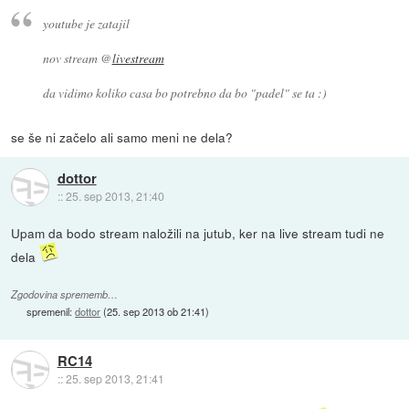
youtube je zatajil
nov stream @
livestream
da vidimo koliko casa bo potrebno da bo "padel" se ta :)
se še ni začelo ali samo meni ne dela?
dottor
::
25. sep 2013, 21:40
Upam da bodo stream naložili na jutub, ker na live stream tudi ne
dela
Zgodovina sprememb…
spremenil:
dottor
(
25. sep 2013 ob 21:41
)
RC14
::
25. sep 2013, 21:41