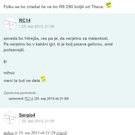
Folku se bo zmešal če ne bo R9-290 boljši od Titana.
RC14
::
25. sep 2013, 21:38
seveda bo hitrejša, res pa je, da verjetno za malenkost.
Pa verjetno bo v kakšni igri, ki je bolj pisana geforcu, amd
počasnejši.
lp
mihco
meni ta tud ne dela
Zgodovina sprememb…
spremenil:
RC14
(
25. sep 2013 ob 21:39
)
Sergio4
::
25. sep 2013, 21:39
mihco
je
25. sep 2013 ob 21:29
izjavil
: