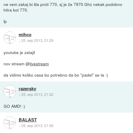
ne vem zakaj bi šla proti 770, sj je že 7970 Ghz nekak podobno
hitra kot 770.
lp
mihco
::
25. sep 2013, 21:29
youtube je zatajil
nov stream @
livestream
da vidimo koliko casa bo potrebno da bo "padel" se ta :)
razersky
::
25. sep 2013, 21:32
GO AMD! :)
BALAST
::
25. sep 2013, 21:36