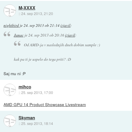
M-XXXX
::
24. sep 2013, 21:20
nightbird
je
24. sep 2013 ob 21:14
izjavil
:
Janac
je
24. sep 2013 ob 20:16
izjavil
:
Od AMD-ja v naslednjih dneh dobim sample :)
kak pa ti je uspelo do tega priti? :D
Saj mu ni :P
mihco
::
25. sep 2013, 17:00
AMD GPU 14 Product Showcase Livestream
Skyman
::
25. sep 2013, 18:14