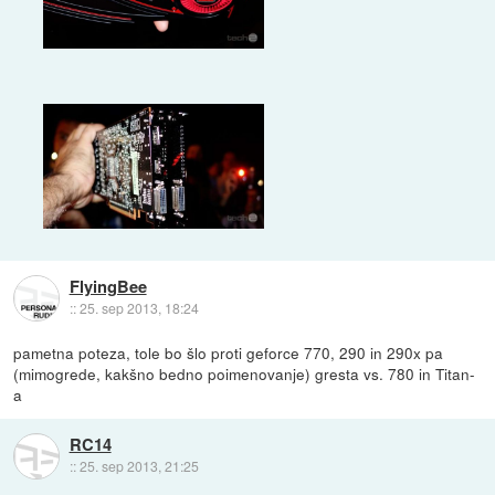
FlyingBee
::
25. sep 2013, 18:24
pametna poteza, tole bo šlo proti geforce 770, 290 in 290x pa
(mimogrede, kakšno bedno poimenovanje) gresta vs. 780 in Titan-
a
RC14
::
25. sep 2013, 21:25