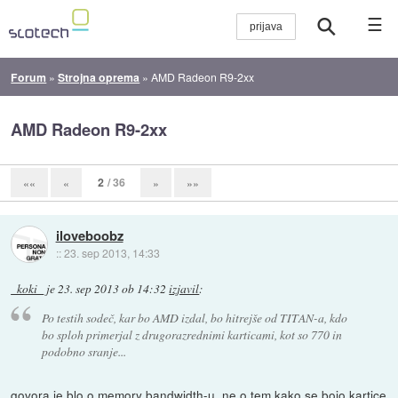
☰
Forum
»
Strojna oprema
»
AMD Radeon R9-2xx
AMD Radeon R9-2xx
2
/ 36
««
«
»
»»
iloveboobz
::
23. sep 2013, 14:33
_koki_
je
23. sep 2013 ob 14:32
izjavil
:
Po testih sodeč, kar bo AMD izdal, bo hitrejše od TITAN-a, kdo
bo sploh primerjal z drugorazrednimi karticami, kot so 770 in
podobno sranje...
govora je blo o memory bandwidth-u, ne o tem kako se bojo kartice