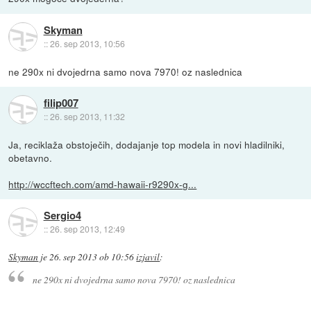
Skyman
::
26. sep 2013, 10:56
ne 290x ni dvojedrna samo nova 7970! oz naslednica
filip007
::
26. sep 2013, 11:32
Ja, reciklaža obstoječih, dodajanje top modela in novi hladilniki,
obetavno.
http://wccftech.com/amd-hawaii-r9290x-g...
Sergio4
::
26. sep 2013, 12:49
Skyman
je
26. sep 2013 ob 10:56
izjavil
:
ne 290x ni dvojedrna samo nova 7970! oz naslednica