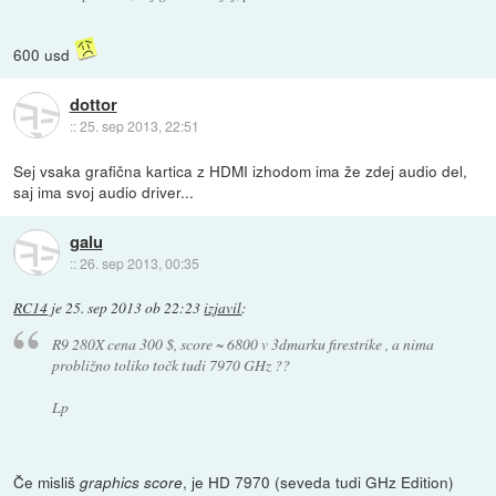
600 usd
dottor
::
25. sep 2013, 22:51
Sej vsaka grafična kartica z HDMI izhodom ima že zdej audio del,
saj ima svoj audio driver...
galu
::
26. sep 2013, 00:35
RC14
je
25. sep 2013 ob 22:23
izjavil
:
R9 280X cena 300 $, score ~ 6800 v 3dmarku firestrike , a nima
probližno toliko točk tudi 7970 GHz ??
Lp
Če misliš
, je HD 7970 (seveda tudi GHz Edition)
graphics score