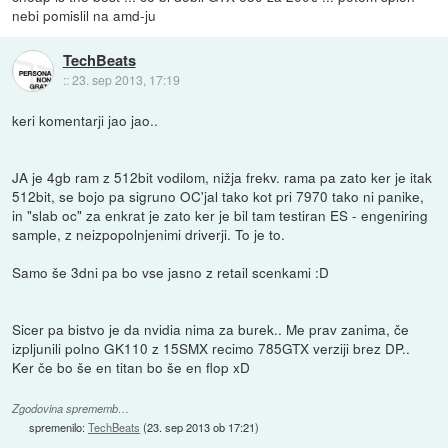
nebi pomislil na amd-ju
TechBeats
::
23. sep 2013, 17:19
keri komentarji jao jao..
JA je 4gb ram z 512bit vodilom, nižja frekv. rama pa zato ker je itak
512bit, se bojo pa sigruno OC'jal tako kot pri 7970 tako ni panike,
in "slab oc" za enkrat je zato ker je bil tam testiran ES - engeniring
sample, z neizpopolnjenimi driverji. To je to.
Samo še 3dni pa bo vse jasno z retail scenkami :D
Sicer pa bistvo je da nvidia nima za burek.. Me prav zanima, če
izpljunili polno GK110 z 15SMX recimo 785GTX verziji brez DP..
Ker če bo še en titan bo še en flop xD
Zgodovina sprememb…
spremenilo:
TechBeats
(
23. sep 2013 ob 17:21
)