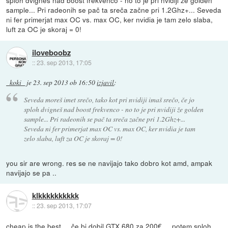
sploh dvigneš nad boost frekvenco - no to je pri nvidiji že golden
sample... Pri radeonih se pač ta sreča začne pri 1.2Ghz+... Seveda
ni fer primerjat max OC vs. max OC, ker nvidia je tam zelo slaba,
luft za OC je skoraj = 0!
iloveboobz
::
23. sep 2013, 17:05
_koki_
je
23. sep 2013 ob 16:50
izjavil
:
Seveda moreš imet srečo, tako kot pri nvidiji imaš srečo, če jo
sploh dvigneš nad boost frekvenco - no to je pri nvidiji že golden
sample... Pri radeonih se pač ta sreča začne pri 1.2Ghz+...
Seveda ni fer primerjat max OC vs. max OC, ker nvidia je tam
zelo slaba, luft za OC je skoraj = 0!
you sir are wrong. res se ne navijajo tako dobro kot amd, ampak
navijajo se pa ..
klkkkkkkkkkk
::
23. sep 2013, 17:07
cheap is the best ... če bi dobil GTX 680 za 200€ ... potem sploh