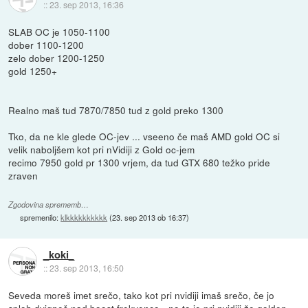
::
23. sep 2013, 16:36
SLAB OC je 1050-1100
dober 1100-1200
zelo dober 1200-1250
gold 1250+
Realno maš tud 7870/7850 tud z gold preko 1300
Tko, da ne kle glede OC-jev ... vseeno če maš AMD gold OC si
velik naboljšem kot pri nVidiji z Gold oc-jem
recimo 7950 gold pr 1300 vrjem, da tud GTX 680 težko pride
zraven
Zgodovina sprememb…
spremenilo:
klkkkkkkkkkk
(
23. sep 2013 ob 16:37
)
_koki_
::
23. sep 2013, 16:50
Seveda moreš imet srečo, tako kot pri nvidiji imaš srečo, če jo