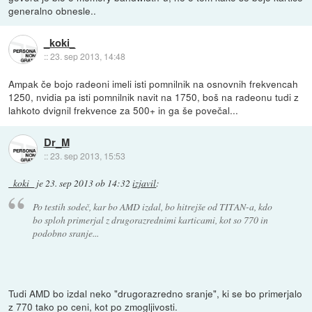
generalno obnesle..
_koki_
::
23. sep 2013, 14:48
Ampak če bojo radeoni imeli isti pomnilnik na osnovnih frekvencah
1250, nvidia pa isti pomnilnik navit na 1750, boš na radeonu tudi z
lahkoto dvignil frekvence za 500+ in ga še povečal...
Dr_M
::
23. sep 2013, 15:53
_koki_
je
23. sep 2013 ob 14:32
izjavil
:
Po testih sodeč, kar bo AMD izdal, bo hitrejše od TITAN-a, kdo
bo sploh primerjal z drugorazrednimi karticami, kot so 770 in
podobno sranje...
Tudi AMD bo izdal neko "drugorazredno sranje", ki se bo primerjalo
z 770 tako po ceni, kot po zmogljivosti.