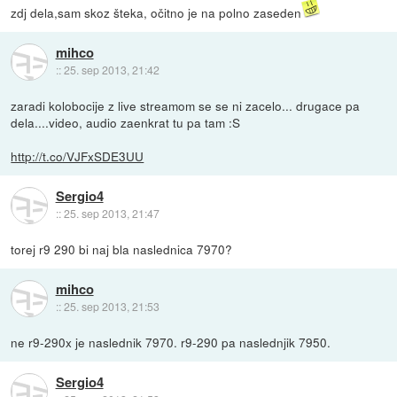
zdj dela,sam skoz šteka, očitno je na polno zaseden
mihco
::
25. sep 2013, 21:42
zaradi kolobocije z live streamom se se ni zacelo... drugace pa
dela....video, audio zaenkrat tu pa tam :S
http://t.co/VJFxSDE3UU
Sergio4
::
25. sep 2013, 21:47
torej r9 290 bi naj bla naslednica 7970?
mihco
::
25. sep 2013, 21:53
ne r9-290x je naslednik 7970. r9-290 pa naslednjik 7950.
Sergio4