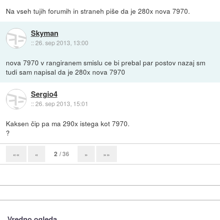
Na vseh tujih forumih in straneh piše da je 280x nova 7970.
Skyman
::
26. sep 2013, 13:00
nova 7970 v rangiranem smislu ce bi prebal par postov nazaj sm
tudi sam napisal da je 280x nova 7970
Sergio4
::
26. sep 2013, 15:01
Kaksen čip pa ma 290x istega kot 7970.
?
2
/ 36
««
«
»
»»
Vredno ogleda ...