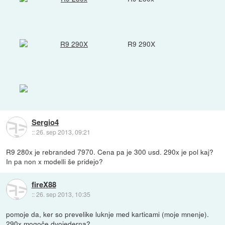
R9 290X
Sergio4
::
26. sep 2013, 09:21
R9 280x je rebranded 7970. Cena pa je 300 usd. 290x je pol kaj?
In pa non x modelli še pridejo?
fireX88
::
26. sep 2013, 10:35
pomoje da, ker so prevelike luknje med karticami (moje mnenje).
290x mogoče dvojederna?