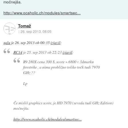
močnejša.
http://www.ocaholic.ch/modules/smartsec...
Tomaž
::
26. sep 2013, 08:05
galu
je
26. sep 2013 ob 00:35
izjavil
:
RC14
je
25. sep 2013 ob 22:23
izjavil
:
R9 280X cena 300 $, score ~ 6800 v 3dmarku
firestrike , a nima probližno toliko točk tudi 7970
GHz ??
Lp
Če misliš
graphics score
, je HD 7970 (seveda tudi GHz Edition)
močnejša.
http://www.ocaholic.ch/modules/smartsec...