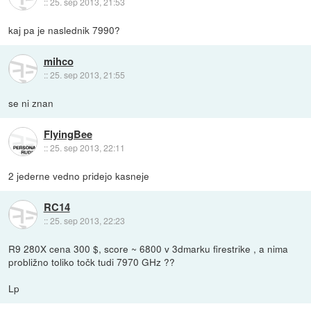
::
25. sep 2013, 21:53
kaj pa je naslednik 7990?
mihco
::
25. sep 2013, 21:55
se ni znan
FlyingBee
::
25. sep 2013, 22:11
2 jederne vedno pridejo kasneje
RC14
::
25. sep 2013, 22:23
R9 280X cena 300 $, score ~ 6800 v 3dmarku firestrike , a nima
probližno toliko točk tudi 7970 GHz ??
Lp