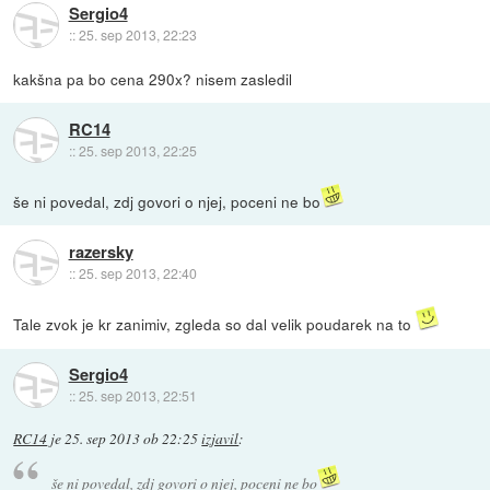
Sergio4
::
25. sep 2013, 22:23
kakšna pa bo cena 290x? nisem zasledil
RC14
::
25. sep 2013, 22:25
še ni povedal, zdj govori o njej, poceni ne bo
razersky
::
25. sep 2013, 22:40
Tale zvok je kr zanimiv, zgleda so dal velik poudarek na to
Sergio4
::
25. sep 2013, 22:51
RC14
je
25. sep 2013 ob 22:25
izjavil
:
še ni povedal, zdj govori o njej, poceni ne bo