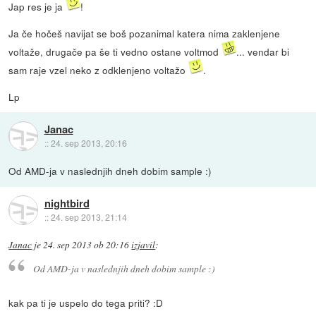
Jap res je ja
!
Ja če hočeš navijat se boš pozanimal katera nima zaklenjene
voltaže, drugače pa še ti vedno ostane voltmod
... vendar bi
sam raje vzel neko z odklenjeno voltažo
.
Lp
Janac
::
24. sep 2013, 20:16
Od AMD-ja v naslednjih dneh dobim sample :)
nightbird
::
24. sep 2013, 21:14
Janac
je
24. sep 2013 ob 20:16
izjavil
:
Od AMD-ja v naslednjih dneh dobim sample :)
kak pa ti je uspelo do tega priti? :D