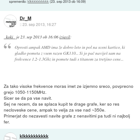
spremenilo:
klkkkkkkkkkk
(
23. sep 2013 ob 16:09
)
Dr_M
::
23. sep 2013, 16:27
_koki_
je
23. sep 2013 ob 16:06
izjavil
:
Oprosti ampak AMD ima že dobro leto in pol na sceni kartico, ki
gladko pometa z vsem razen GK110... Si jo pač naviješ sam na
frekvence 1.2-1.3Ghz in pomete tudi s titanom za tretjino cene...
Za tako visoke frekvence moras imet ze izjemno sreco, povprecno
grejo 1050-1150MHz.
Sicer se da pa vse navit.
Sej ne recem, da se splaca kupit te drage grafe, ker so res
necloveske cene, ampak to velja za vse nad ~350e.
Primerjat do nezavesti navite grafe z nenavitimi pa tudi ni najbolj
fer.
klkkkkkkkkkk