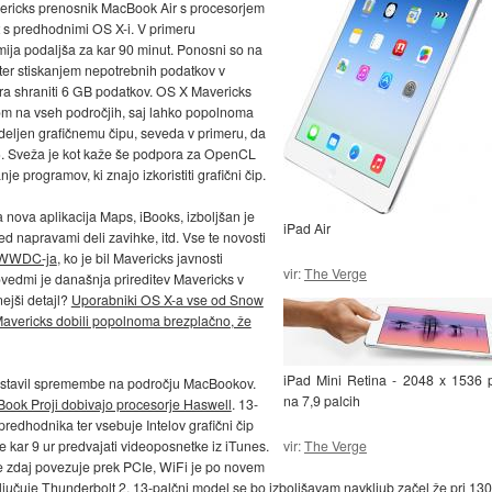
avericks prenosnik MacBook Air s procesorjem
t s predhodnimi OS X-i. V primeru
ija podaljša za kar 90 minut. Ponosni so na
ter stiskanjem nepotrebnih podatkov v
ra shraniti 6 GB podatkov. OS X Mavericks
kom na vseh področjih, saj lahko popolnoma
odeljen grafičnemu čipu, seveda v primeru, da
e). Sveža je kot kaže še podpora za OpenCL
nje programov, ki znajo izkoristiti grafični čip.
ja nova aplikacija Maps, iBooks, izboljšan je
iPad Air
ed napravami deli zavihke, itd. Vse te novosti
 z WWDC-ja
, ko je bil Mavericks javnosti
vir:
The Verge
povedmi je današnja prireditev Mavericks v
ejši detajl?
Uporabniki OS X-a vse od Snow
Mavericks dobili popolnoma brezplačno, že
iPad Mini Retina - 2048 x 1536 
predstavil spremembe na področju MacBookov.
na 7,9 palcih
Book Proji dobivajo procesorje Haswell
. 13-
 predhodnika ter vsebuje Intelov grafični čip
vir:
The Verge
e kar 9 ur predvajati videoposnetke iz iTunes.
e zdaj povezuje prek PCIe, WiFi je po novem
učuje Thunderbolt 2. 13-palčni model se bo izboljšavam navkljub začel že pri 130