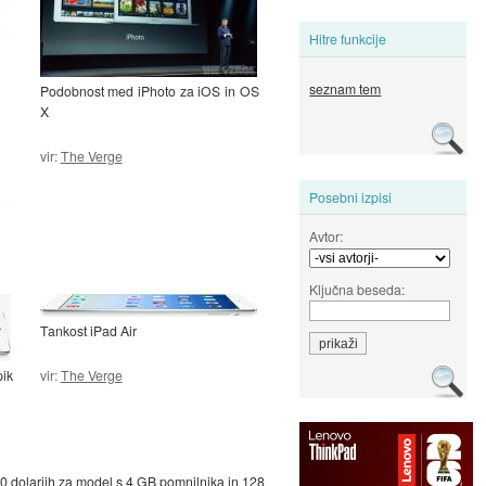
Hitre funkcije
seznam tem
Podobnost med iPhoto za iOS in OS
X
vir:
The Verge
Posebni izpisi
Avtor:
Ključna beseda:
Tankost iPad Air
pik
vir:
The Verge
0 dolarjih za model s 4 GB pomnilnika in 128