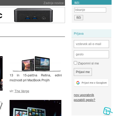
Išči:
Zadnje novice
Prijava
Zapomni si me
13 in 15-palčna Retina, edini
možnosti pri MacBook Projih
vir:
The Verge
nov uporabnik
pozabili geslo?