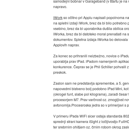
samodejni bobnar v Garageband (v štartu je na vo
napravo.
iWork
so očitno pri Applu napisali popolnoma na
na spletni izdaji iWork, brez da bi bilo potrebno
vsebino, brez da bi uporabnika dušila obilica o
iWorka, brez da bi datoteko moral prenašati na
dokumentov. Spletna izdaja iWorka bo delovala tu
Applovih naprav.
Za konec so prihranili neizbežno, novice o iPad
uporablja prav iPad. iPadom namenjenih aplikacij
konkurence. Čeprav se je Phil Schiller pohvalil z
preskok.
Zaslon sam ne predstavlja spremembe, a 5. gene
napovedmi bistveno bolj podobno iPad Mini, kot p
(okrogel funt, slabe pol kilograma), zaradi česar
procesorjem M7. Prav varčnost oz. zmogljivst nov
avtonomija.Procesroska jedra so v primerjavi s pr
V primeru iPada WiFi sicer ostaja standarda 802.
sprednji strani kamera iSight z ločljivostjo Ful
ter srebrnim ohišjem oz. črnim robom okrog zaslo