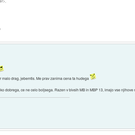
er>,
)
ar malo drag, jebemtis. Me prav zanima cena ta hudega
 tako dobrega, ce ne celo boljsega. Razen v bivsih MB in MBP 13, imajo vse njihove