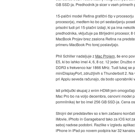
GB SSD-ja. Predhodnik je sicer v vseh primerih pr
15-palčni model Retina grafični čip v procesorju
procesorja), medtem ko bo pri sestavljanju pos
prisotni tudi pri 15-plačni izdaji, ki pa ima nek
predhodnika, vključuje pa štirijedrni procesor, 8
MacBook Projev brez zaslona Retina na predstavitvi
primeru MacBook Pro torej poslavljajo.
Phil Schiller nadaljuje z
Mac Projem
, še eno pov
E5, ki bo lahko imel 4, 6, 8 oz. 12 jeder. Družb
DDR3 s frekvenco kar 1866 MHz. Tudi tukaj se poj
miniDisplayPort, združljivih s Thunderbolt 2. N
pri Applu seveda računajo, da bodo uporabniki vs
Isti priključki skupaj z enim HDMI-jem omogočajo 
Mac Pro bo na voljo decembra, osnovni model p
pomnilnika) ter bo imel 256 GB SSD-ja. Cena o
Strojni del predstavitev so s tem začasno končal
iMovie, iPhoto in Garageband tako za iOS kot za O
seboj nadvse podobni. Razlike v izgledu aplika
iPhone in iPad po novem podpira kar 32 kanalov.