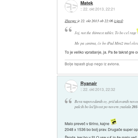
Matek
::
22. okt 2013, 22:21
Zheegec
je
22. okt 2013 ob 22:06
izjavil
:
Joj, not the thinnest tablet. To bo cel rage
Me pa zanima, če bo iPad Mini2 imel ekra
To je veliko vprašanje, ja. Pa še takrat gre
Bolje ispasti glup nego iz aviona.
Ryanair
::
22. okt 2013, 22:32
Bera napovedanih oz. pričakovanih novosti
palcih bo ločljivost po novem znašala
201
Malo preveč v širino, kajne
2048 x 1536 bo bolj prav. Drugače super op
Škoda, ker bo v SLO vse v € in še malo več