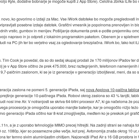
ljo Kyle, dodatne bobnarje je mogoče kupiti z App Store). Celotna zbirka iLife bo
 novo, ko govorimo o izdaji za Mac. Vse iWork datoteke bo mogoče pregledovati in 
 pripravljati posebne izdaje datotek. Grafični vmesnik je popolnoma prenovljen in bi
rodnih vrstic, gumbov in menijev. Pošiljanje dokumenta prek e-pošte prejemniku omo
 svojo napravo in jo odpreti z lokalnim programskim paketom. Obenem je v spletn
di na PC-jih ter bo verjetno vsaj za ogledovanje brezplačna. iWork bo, tako kot iL
u. Tim Cook je povedal, da so do sedaj skupaj prodali že 170 milijonov iPadov ter 
 je v App Store očitno že prek 475.000, brez raztegnjenih, telefonom namenjenih iz
 9,7-palčnim zaslonom, ki se je iz generacije v generacijo izboljševal, meni, da so s
racija zaslona ne pomeni 5. generacije iPada, saj
nova Applova 10-palčna tablica
rejšnje generacije 10-palčnega iPada. Robovi okrog zaslona so 43 % tanjši, tablic
 tudi nosi ime Air. V notranjosti se skriva 64-bitni procesor A7, ki ga načeloma že
ega procesorja je omogočila uporabo manjše baterije, kar je omogočilo nižjo težo i
vo generacijo iPada očitno kar 8-krat zmogljivejša, medtem ko je preskok pri grafič
11n, a je z uporabo tehnologije MIMO precej hitrejši. Na zadnji strani se nahaja fot
lHD oz. 1080p, kjer so posamezne pike večje, kot prej. Avtonomija znaša okrog 10 ur
na ter temno sivim aluminijastim ohišjem. Najcenejši iPad Air s 16 GB prostora in W