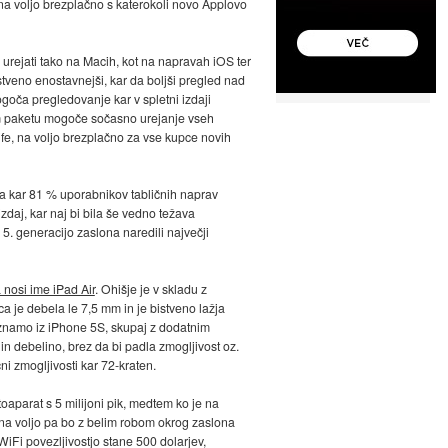
 na voljo brezplačno s katerokoli novo Applovo
urejati tako na Macih, kot na napravah iOS ter
stveno enostavnejši, kar da boljši pregled nad
goča pregledovanje kar v spletni izdaji
em paketu mogoče sočasno urejanje vseh
ife, na voljo brezplačno za vse kupce novih
da kar 81 % uporabnikov tabličnih naprav
daj, kar naj bi bila še vedno težava
 5. generacijo zaslona naredili največji
 nosi ime iPad Air
. Ohišje je v skladu z
a je debela le 7,5 mm in je bistveno lažja
 poznamo iz iPhone 5S, skupaj z dodatnim
n debelino, brez da bi padla zmogljivost oz.
ni zmogljivosti kar 72-kraten.
oaparat s 5 milijoni pik, medtem ko je na
, na voljo pa bo z belim robom okrog zaslona
iFi povezljivostjo stane 500 dolarjev,