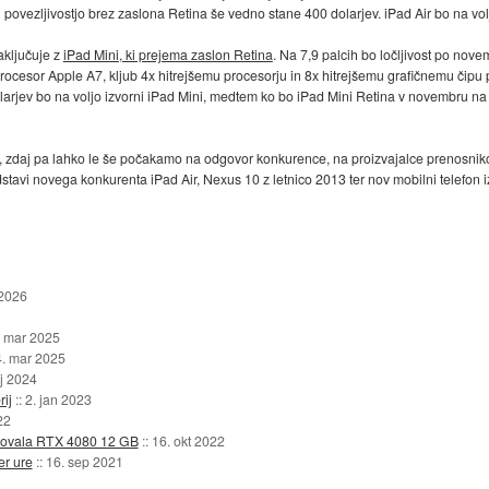
povezljivostjo brez zaslona Retina še vedno stane 400 dolarjev. iPad Air bo na volj
aključuje z
iPad Mini, ki prejema zaslon Retina
. Na 7,9 palcih bo ločljivost po no
rocesor Apple A7, kljub 4x hitrejšemu procesorju in 8x hitrejšemu grafičnemu čip
dolarjev bo na voljo izvorni iPad Mini, medtem ko bo iPad Mini Retina v novembru n
, zdaj pa lahko le še počakamo na odgovor konkurence, na proizvajalce prenosnik
tavi novega konkurenta iPad Air, Nexus 10 z letnico 2013 ter nov mobilni telefon 
 2026
. mar 2025
4. mar 2025
j 2024
ij
::
2. jan 2023
22
enovala RTX 4080 12 GB
::
16. okt 2022
er ure
::
16. sep 2021