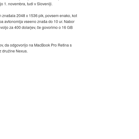
o 1. novembra, tudi v Sloveniji.
vem znašala 2048 x 1536 pik, povsem enako, kot
u pa avtonomija vseeno znaša do 10 ur. Nabor
a voljo za 400 dolarjev, če govorimo o 16 GB
ov, da odgovorijo na MacBook Pro Retina s
iz družine Nexus.