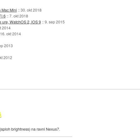
n Mac Mini
::
30. okt 2018
Fi 6
::
7. okt 2018
ve ure, WatchOS 2, iOS 9
::
9. sep 2015
kt 2014
16. okt 2014
ep 2013
kt 2012
(sploh brightness) na ravni Nexus7.