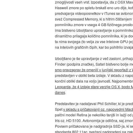
zmogljivosti vseh vrst. Izpostavlja, da z OSX M
Haswell zmore po spletu brskati eno uro dlje, ko
predvajanja videoposnetkov v iTunes se avtonom
svež Compressed Memory, ki s hitrim čiščenjem 
pomnilniku zmore v vsega 4 GB fizičnega prosto
ima bistveno izboljšano upravljanje s pomnilni
dinamično prilagaja količino pomnilnika, ki je d
ta nima svojega (to velja za vse Intelove GPU-j
na Intelovih grafičnih čipih, kar bo pohitrilo izvaja
Izboljšano je še upravljanje z več zasloni, priha
Finder (podpira značke), Safari bistveno bolje m
smo pravzaprav že omenili v junijski reportaži
predstavljen v obliki beta izdaje. V skladu z na
končni obliki dala na voljo javnosti. Najpomembn
Leoparda, že 4 izdaje stare verzije OS X, bodo 
danes
.
Predstavitev je nadaljeval Phil Schiller, ki je 
Spet
v skladu s pričakovanji oz. napovedmi Mac
palčni model Retina je nekoliko tanjši in lažji od
Iris oz. HD 5100. Avtonomija je odlična, saj zmor
Povsem pričakovana je nadgradnja SSD-ja, ki s
standarda 802.11ac, sveženj nadgradenj pa zaklj