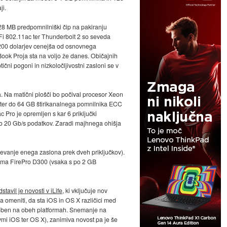
ji.
128 MB predpomnilniški čip na pakiranju
Fi 802.11ac ter Thunderbolt 2 so seveda
za 200 dolarjev cenejša od osnovnega
cBook Proja sta na voljo že danes. Običajnih
ični pogoni in nizkoločljivostni zasloni se v
. Na matični plošči bo počival procesor Xeon
i) ter do 64 GB štirikanalnega pomnilnika ECC
Pro je opremljen s kar 6 priključki
 do 20 Gb/s podatkov. Zaradi majhnega ohišja
jučevanje enega zaslona prek dveh priključkov).
cama FirePro D300 (vsaka s po 2 GB
stavil je novosti v iLife
, ki vključuje nov
pa omeniti, da sta iOS in OS X različici med
odoben na obeh platformah. Snemanje na
vmi iOS ter OS X), zanimiva novost pa je še