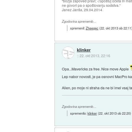
"božja zapoved pravi; <Spoštuj očeta in mat
ne govori pa o spoštovanju sodstva."
Janez Janša, 29.04.2014
Zgodovina sprememb…
spremenil:
Zheegec
(
22. okt 2013 ob 22:11
klinker
::
22. okt 2013, 22:16
Opa...Mavericks za free. Nice move Apple
Lep nabor novosti, je pa osnovni MacPro k
Alien, po moje ni straha da ne bi imel vsaj
Zgodovina sprememb…
spremenilo:
klinker
(
22. okt 2013 ob 22:20
)