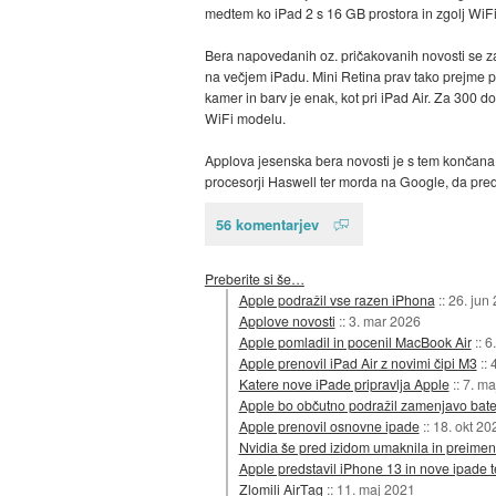
medtem ko iPad 2 s 16 GB prostora in zgolj WiFi 
Bera napovedanih oz. pričakovanih novosti se z
na večjem iPadu. Mini Retina prav tako prejme p
kamer in barv je enak, kot pri iPad Air. Za 300 
WiFi modelu.
Applova jesenska bera novosti je s tem končana
procesorji Haswell ter morda na Google, da preds
56 komentarjev
Preberite si še…
Apple podražil vse razen iPhona
::
26. jun
Applove novosti
::
3. mar 2026
Apple pomladil in pocenil MacBook Air
::
6
Apple prenovil iPad Air z novimi čipi M3
::
Katere nove iPade pripravlja Apple
::
7. ma
Apple bo občutno podražil zamenjavo bater
Apple prenovil osnovne ipade
::
18. okt 20
Nvidia še pred izidom umaknila in preim
Apple predstavil iPhone 13 in nove ipade t
Zlomili AirTag
::
11. maj 2021