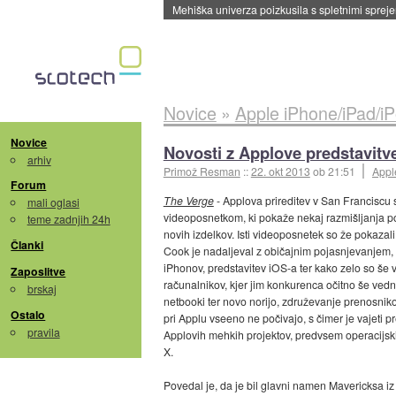
Evropska vesoljska agencija razvija svojo rak
Novice
»
Apple iPhone/iPad/i
Novice
Novosti z Applove predstavitv
arhiv
Primož Resman
::
22. okt 2013
ob 21:51
Appl
Forum
The Verge
- Applova prireditev v San Franciscu s
mali oglasi
videoposnetkom, ki pokaže nekaj razmišljanja p
teme zadnjih 24h
novih izdelkov. Isti videoposnetek so že pokazal
Članki
Cook je nadaljeval z običajnim pojasnjevanjem, 
iPhonov, predstavitev iOS-a ter kako zelo so še
Zaposlitve
računalnikov, kjer jim konkurenca očitno še vedno 
brskaj
netbooki ter novo norijo, združevanje prenosnikov
Ostalo
pri Applu vseeno ne počivajo, s čimer je vajeti p
pravila
Applovih mehkih projektov, predvsem operacijsk
X.
Povedal je, da je bil glavni namen Mavericksa iz 