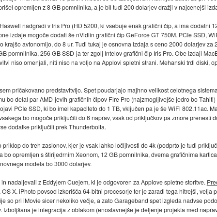
išel opremljen z 8 GB pomnilnika, a je bil tudi 200 dolarjev dražji v najcenejši izda
 Haswell nadgradi v Iris Pro (HD 5200, ki vsebuje enak grafični čip, a ima dodatni 
ebne izdaje mogoče dodati še nVidiin grafični čip GeForce GT 750M. PCIe SSD, Wi
oliko krajšo avtonomijo, do 8 ur. Tudi tukaj je osnovna izdaja s ceno 2000 dolarjev 
 GB pomnilnika, 256 GB SSD-ja ter zgolj Intelov grafični čip Iris Pro. Obe izdaji Ma
 niso omenjali, niti niso na voljo na Applovi spletni strani. Mehanski trdi diski, opt
sem pričakovano predstavitvijo. Spet poudarjajo majhno velikost celotnega sistema
o mu bo delal par AMD-jevih grafičnih čipov Fire Pro (najzmogljivejše jedro bo Tahit
avi PCIe SSD, ki bo imel kapaciteto do 1 TB, vključen pa je še WiFi 802.11ac. Mac 
a vsakega bo mogoče priključiti do 6 naprav, vsak od priključkov pa zmore prenesti
e dodatke priključili prek Thunderbolta.
priklop do treh zaslonov, kjer je vsak lahko ločljivosti do 4k (podprto je tudi prikl
a bo opremljen s štirijedrnim Xeonom, 12 GB pomnilnika, dvema grafičnima karti
snovnega modela bo 3000 dolarjev.
i in nadaljevali z Eddyjem Cuejem, ki je odgovoren za Applove spletne storitve.
Pred
S X. iPhoto povsod izkorišča 64-bitni procesorje ter je zaradi tega hitrejši, velja 
cije so pri iMovie sicer nekoliko večje, a zato Garageband spet izgleda nadvse p
 Izboljšana je integracija z oblakom (enostavnejše je deljenje projekta med napra