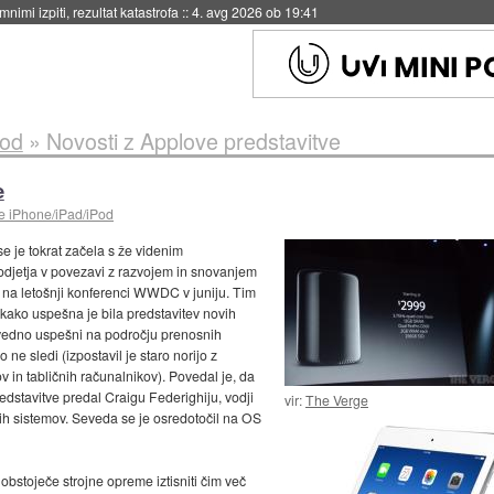
eto za večkratno uporabo
::
4. avg 2026 ob 19:41
Pod
»
Novosti z Applove predstavitve
e
e iPhone/iPad/iPod
e je tokrat začela s že videnim
odjetja v povezavi z razvojem in snovanjem
i na letošnji konferenci WWDC v juniju. Tim
kako uspešna je bila predstavitev novih
 vedno uspešni na področju prenosnih
ne sledi (izpostavil je staro norijo z
 in tabličnih računalnikov). Povedal je, da
redstavitve predal Craigu Federighiju, vodji
vir:
The Verge
ih sistemov. Seveda se je osredotočil na OS
obstoječe strojne opreme iztisniti čim več