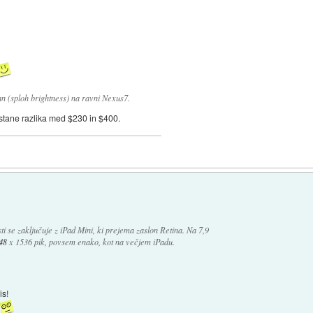
n (sploh brightness) na ravni Nexus7.
 ostane razlika med $230 in $400.
 se zaključuje z iPad Mini, ki prejema zaslon Retina. Na 7,9
48
x 1536 pik, povsem enako, kot na večjem iPadu.
is!