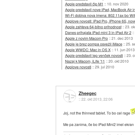
Apple predstavil čip M1
::
10. nov 2020
Apple predstavil nove iPad, MacBook Air i
Wi-Fi dobiva nova imena: 802.11ax bo Wi
Applove novosti: iPad Pro, iPhone 6S, no
Apple zahteva 64-bitno prihodnost
::
23. o
Danes prihajata iPad mini 3 in iPad Air 2
::
Apple z novim Macom Pro
::
21. dec 2013
Apple je brez pompa osvežil iMace
::
25. s
Apple WWDC: Mac in OS X
::
11. jun 2013
Apple predstavil lep venček novosti
::
23. o
Nazaj k Macom, iLife '11
::
20. okt 2010
Applove novosti
::
29. jul 2010
Zheegec
::
22. okt 2013, 22:06
Joj, not the thinnest tablet. To bo cel rage
Me pa zanima, če bo iPad Mini2 imel ekran 