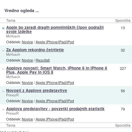
Vredno ogleda ...
Tema
Sporočila
»
Apple bo zaradi dragih pomnilniških čipov podražil
13
svoje izdelke
McHusch
Oddelek:
Novice
/
Apple iPhone/iPad/iPod
»
Za Applom rekordno četrtletje
32
McHusch
Oddelek:
Novice
/
Rezultati
»
Applove novosti: Smart Watch, iPhone 6 in iPhone 6
227
Plus, Apple Pay in iOS 8
McHusch
Oddelek:
Novice
/
Apple iPhone/iPad/iPod
»
Novosti z Applove predstavitve
56
PrimozR
Oddelek:
Novice
/
Apple iPhone/iPad/iPod
»
Applova predstavitev - povzetki prodajnih statistik
79
PrimozR
Oddelek:
Novice
/
Apple iPhone/iPad/iPod
Tema
Sporočila