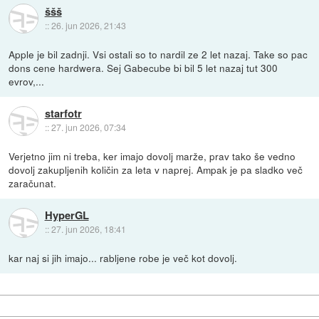
ššš
::
26. jun 2026, 21:43
Apple je bil zadnji. Vsi ostali so to nardil ze 2 let nazaj. Take so pac
dons cene hardwera. Sej Gabecube bi bil 5 let nazaj tut 300
evrov,...
starfotr
::
27. jun 2026, 07:34
Verjetno jim ni treba, ker imajo dovolj marže, prav tako še vedno
dovolj zakupljenih količin za leta v naprej. Ampak je pa sladko več
zaračunat.
HyperGL
::
27. jun 2026, 18:41
kar naj si jih imajo... rabljene robe je več kot dovolj.