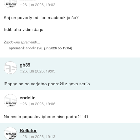
::
26. jun 2026, 19:03
Kaj un poverty edition macbook je še?
Edit: aha vidim da je
Zgodovina sprememb…
spremenil:
endelin
(
26. jun 2026 ob 19:04
)
gb39
::
26. jun 2026, 19:05
iPhpne se bo verjetno podražil z novo serijo
endelin
::
26. jun 2026, 19:06
Namesto popustov iphone niso podražili :D
Bellator
::
26. jun 2026, 19:13