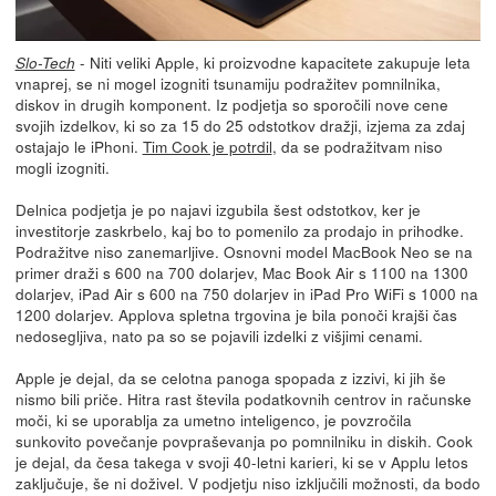
- Niti veliki Apple, ki proizvodne kapacitete zakupuje leta
Slo-Tech
vnaprej, se ni mogel izogniti tsunamiju podražitev pomnilnika,
diskov in drugih komponent. Iz podjetja so sporočili nove cene
svojih izdelkov, ki so za 15 do 25 odstotkov dražji, izjema za zdaj
ostajajo le iPhoni.
Tim Cook je potrdil
, da se podražitvam niso
mogli izogniti.
Delnica podjetja je po najavi izgubila šest odstotkov, ker je
investitorje zaskrbelo, kaj bo to pomenilo za prodajo in prihodke.
Podražitve niso zanemarljive. Osnovni model MacBook Neo se na
primer draži s 600 na 700 dolarjev, Mac Book Air s 1100 na 1300
dolarjev, iPad Air s 600 na 750 dolarjev in iPad Pro WiFi s 1000 na
1200 dolarjev. Applova spletna trgovina je bila ponoči krajši čas
nedosegljiva, nato pa so se pojavili izdelki z višjimi cenami.
Apple je dejal, da se celotna panoga spopada z izzivi, ki jih še
nismo bili priče. Hitra rast števila podatkovnih centrov in računske
moči, ki se uporablja za umetno inteligenco, je povzročila
sunkovito povečanje povpraševanja po pomnilniku in diskih. Cook
je dejal, da česa takega v svoji 40-letni karieri, ki se v Applu letos
zaključuje, še ni doživel. V podjetju niso izključili možnosti, da bodo