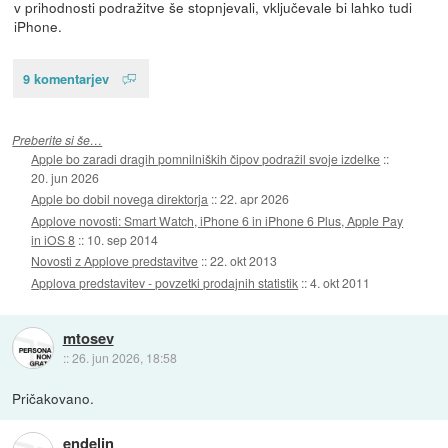
v prihodnosti podražitve še stopnjevali, vključevale bi lahko tudi
iPhone.
9 komentarjev
Preberite si še…
Apple bo zaradi dragih pomnilniških čipov podražil svoje izdelke
::
20. jun 2026
Apple bo dobil novega direktorja
::
22. apr 2026
Applove novosti: Smart Watch, iPhone 6 in iPhone 6 Plus, Apple Pay
in iOS 8
::
10. sep 2014
Novosti z Applove predstavitve
::
22. okt 2013
Applova predstavitev - povzetki prodajnih statistik
::
4. okt 2011
mtosev
::
26. jun 2026, 18:58
Pričakovano.
endelin