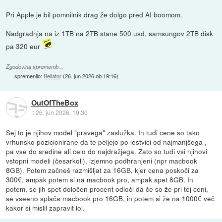
Pri Apple je bil pomnilnik drag že dolgo pred AI boomom.
Nadgradnja na iz 1TB na 2TB stane 500 usd, samsungov 2TB disk
pa 320 eur
Zgodovina sprememb…
spremenilo:
Bellator
(
26. jun 2026 ob 19:16
)
OutOfTheBox
::
26. jun 2026, 19:30
Sej to je njihov model "pravega" zaslužka. In tudi cene so tako
vrhunsko pozicionirane da te peljejo po lestvici od najmanjšega ,
pa vse do sredine ali celo do najdražjega. Zato so tudi vsi njihovi
vstopni modeli (česarkoli), izjemno podhranjeni (npr macbook
8GB). Potem začneš razmišljat za 16GB, kjer cena poskoči za
300€, ampak potem si na macbook pro, ampak spet 8GB. In
potem, se jih spet določen procent odloči da če so že pri tej ceni,
se vseeno splača macbook pro 16GB, in potem si že na 1000€ več
kakor si mislil zapravit lol.