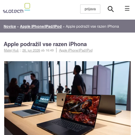
☰
Novice
»
Apple iPhone/iPad/iPod
»
Apple podražil vse razen iPhona
Apple podražil vse razen iPhona
Matej Huš
::
26. jun 2026
ob 16:49
Apple iPhone/iPad/iPod