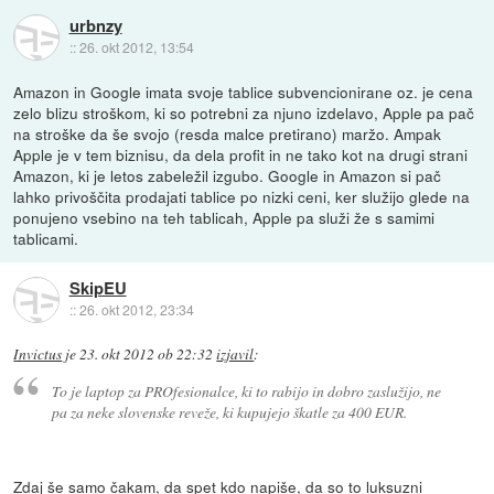
urbnzy
::
26. okt 2012, 13:54
Amazon in Google imata svoje tablice subvencionirane oz. je cena
zelo blizu stroškom, ki so potrebni za njuno izdelavo, Apple pa pač
na stroške da še svojo (resda malce pretirano) maržo. Ampak
Apple je v tem biznisu, da dela profit in ne tako kot na drugi strani
Amazon, ki je letos zabeležil izgubo. Google in Amazon si pač
lahko privoščita prodajati tablice po nizki ceni, ker služijo glede na
ponujeno vsebino na teh tablicah, Apple pa služi že s samimi
tablicami.
SkipEU
::
26. okt 2012, 23:34
Invictus
je
23. okt 2012 ob 22:32
izjavil
:
To je laptop za PROfesionalce, ki to rabijo in dobro zaslužijo, ne
pa za neke slovenske reveže, ki kupujejo škatle za 400 EUR.
Zdaj še samo čakam, da spet kdo napiše, da so to luksuzni