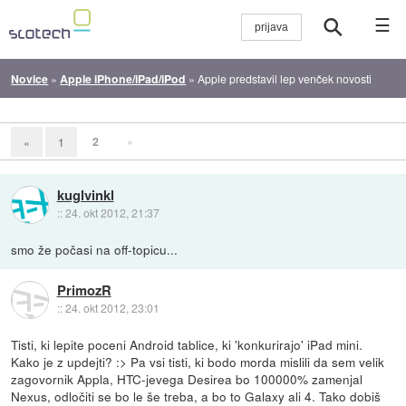
☰
Novice
»
Apple iPhone/iPad/iPod
»
Apple predstavil lep venček novosti
2
»
«
1
kuglvinkl
::
24. okt 2012, 21:37
smo že počasi na off-topicu...
PrimozR
::
24. okt 2012, 23:01
Tisti, ki lepite poceni Android tablice, ki 'konkurirajo' iPad mini.
Kako je z updejti? :> Pa vsi tisti, ki bodo morda mislili da sem velik
zagovornik Appla, HTC-jevega Desirea bo 100000% zamenjal
Nexus, odločiti se bo le še treba, a bo to Galaxy ali 4. Tako dobiš