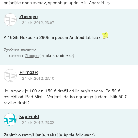
najboljše obeh svetov, spodobne updejte in Android. :>
Zheegec
::
24. okt 2012, 23:07
A 16GB Nexus za 260€ ni poceni Android tablica?
Zgodovina sprememb…
spremenil:
Zheegec
(
24. okt 2012 ob 23:07
)
PrimozR
::
24. okt 2012, 23:10
Je, ampak je 100 oz. 150 € dražji od linkanih zadev. Pa 50 €
cenejši od iPad Mini... Verjemi, da bo ogromno ljudem tistih 50 €
razlike drobiž.
kuglvinkl
::
24. okt 2012, 23:32
Zanimivo razmišljanje, zakaj je Apple follower :)