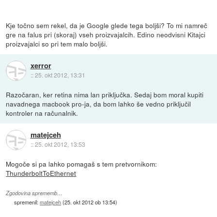
Kje točno sem rekel, da je Google glede tega boljši? To mi namreč
gre na falus pri (skoraj) vseh proizvajalcih. Edino neodvisni Kitajci
proizvajalci so pri tem malo boljši.
xerror
::
25. okt 2012, 13:31
Razočaran, ker retina nima lan priključka. Sedaj bom moral kupiti
navadnega macbook pro-ja, da bom lahko še vedno priključil
kontroler na računalnik.
matejceh
::
25. okt 2012, 13:53
Mogoče si pa lahko pomagaš s tem pretvornikom:
ThunderboltToEthernet
Zgodovina sprememb…
spremenil:
matejceh
(
25. okt 2012 ob 13:54
)