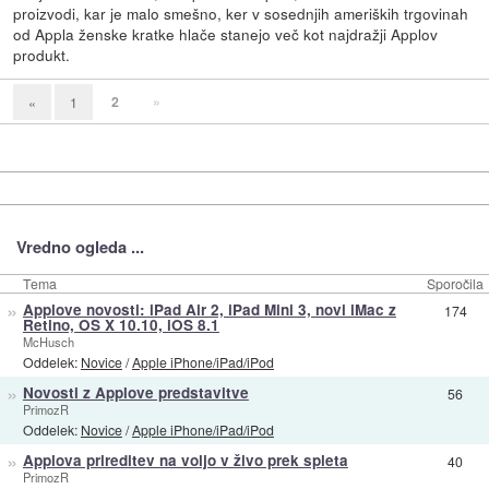
proizvodi, kar je malo smešno, ker v sosednjih ameriških trgovinah
od Appla ženske kratke hlače stanejo več kot najdražji Applov
produkt.
2
»
«
1
Vredno ogleda ...
Tema
Sporočila
»
Applove novosti: iPad Air 2, iPad Mini 3, novi iMac z
174
Retino, OS X 10.10, iOS 8.1
McHusch
Oddelek:
Novice
/
Apple iPhone/iPad/iPod
»
Novosti z Applove predstavitve
56
PrimozR
Oddelek:
Novice
/
Apple iPhone/iPad/iPod
»
Applova prireditev na voljo v živo prek spleta
40
PrimozR