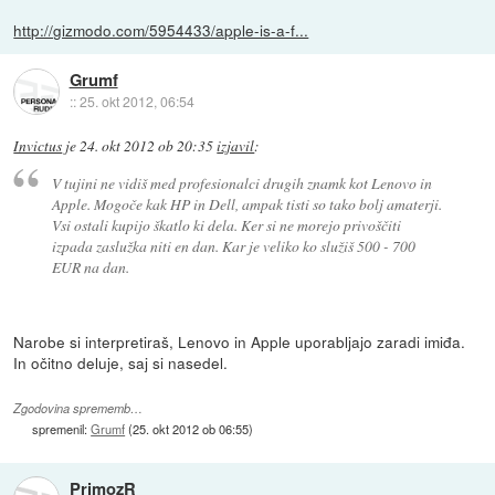
http://gizmodo.com/5954433/apple-is-a-f...
Grumf
::
25. okt 2012, 06:54
Invictus
je
24. okt 2012 ob 20:35
izjavil
:
V tujini ne vidiš med profesionalci drugih znamk kot Lenovo in
Apple. Mogoče kak HP in Dell, ampak tisti so tako bolj amaterji.
Vsi ostali kupijo škatlo ki dela. Ker si ne morejo privoščiti
izpada zaslužka niti en dan. Kar je veliko ko služiš 500 - 700
EUR na dan.
Narobe si interpretiraš, Lenovo in Apple uporabljajo zaradi imiđa.
In očitno deluje, saj si nasedel.
Zgodovina sprememb…
spremenil:
Grumf
(
25. okt 2012 ob 06:55
)
PrimozR