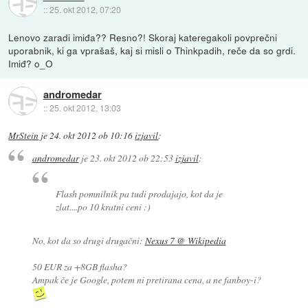
::
25. okt 2012, 07:20
Lenovo zaradi imiđa?? Resno?! Skoraj kateregakoli povprečni
uporabnik, ki ga vprašaš, kaj si misli o Thinkpadih, reče da so grdi.
Imiđ? o_O
andromedar
::
25. okt 2012, 13:03
MrStein
je
24. okt 2012 ob 10:16
izjavil
:
andromedar
je
23. okt 2012 ob 22:53
izjavil
:
Flash pomnilnik pa tudi prodajajo, kot da je
zlat....po 10 kratni ceni :)
No, kot da so drugi drugačni:
Nexus 7 @ Wikipedia
50 EUR za +8GB flasha?
Ampak če je Google, potem ni pretirana cena, a ne fanboy-i?