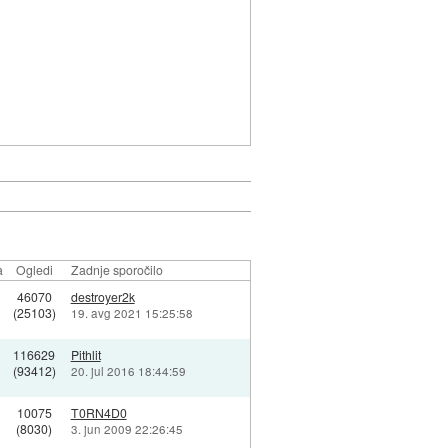
a
Ogledi
Zadnje sporočilo
46070
destroyer2k
(25103)
19. avg 2021 15:25:58
116629
Pithlit
(93412)
20. jul 2016 18:44:59
10075
T0RN4D0
(8030)
3. jun 2009 22:26:45