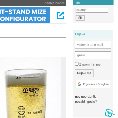
Išči:
Zadnje novice
Prijava
Zapomni si me
nov uporabnik
pozabili geslo?