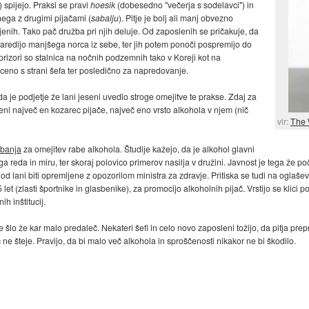
 spijejo. Praksi se pravi
hoesik
(dobesedno "večerja s sodelavci") in
nega z drugimi pijačami (
sabalju
). Pitje je bolj ali manj obvezno
jenih. Tako pač družba pri njih deluje. Od zaposlenih se pričakuje, da
o, naredijo manjšega norca iz sebe, ter jih potem ponoči pospremijo do
prizori so stalnica na nočnih podzemnih tako v Koreji kot na
eno s strani šefa ter posledično za napredovanje.
 da je podjetje že lani jeseni uvedlo stroge omejitve te prakse. Zdaj za
meni največ en kozarec pijače, največ eno vrsto alkohola v njem (nič
vir:
The 
ibanja
za omejitev rabe alkohola. Študije kažejo, da je alkohol glavni
a reda in miru, ter skoraj polovico primerov nasilja v družini. Javnost je tega že poč
d lani biti opremljene z opozorilom ministra za zdravje. Pritiska se tudi na oglaše
et (zlasti športnike in glasbenike), za promocijo alkoholnih pijač. Vrstijo se klici 
h inštitucij.
lo že kar malo predaleč. Nekateri šefi in celo novo zaposleni tožijo, da pitja prepro
č ne šteje. Pravijo, da bi malo več alkohola in sproščenosti nikakor ne bi škodilo.