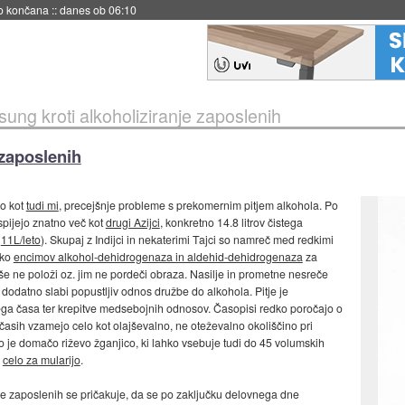
no končana
::
danes ob 06:10
ung kroti alkoholiziranje zaposlenih
 zaposlenih
ko kot
tudi mi
, precejšnje probleme s prekomernim pitjem alkohola. Po
pijejo znatno več kot
drugi Azijci
, konkretno 14.8 litrov čistega
i
11L/leto
). Skupaj z Indijci in nekaterimi Tajci so namreč med redkimi
iko
encimov alkohol-dehidrogenaza in aldehid-dehidrogenaza
za
 še ne položi oz. jim ne pordeči obraza. Nasilje in prometne nesreče
 dodatno slabi popustljiv odnos družbe do alkohola. Pitje je
tega časa ter krepitve medsebojnih odnosov. Časopisi redko poročajo o
včasih vzamejo celo kot olajševalno, ne oteževalno okoliščino pri
to je domačo riževo žganjico, ki lahko vsebuje tudi do 45 volumskih
,
celo za mularijo
.
ižje zaposlenih se pričakuje, da se po zaključku delovnega dne