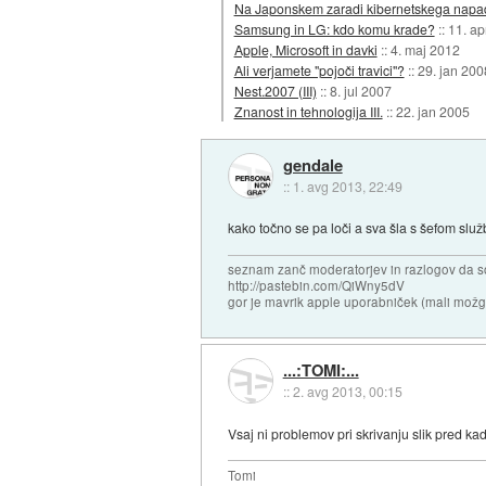
Na Japonskem zaradi kibernetskega napad
Samsung in LG: kdo komu krade?
::
11. ap
Apple, Microsoft in davki
::
4. maj 2012
Ali verjamete "pojoči travici"?
::
29. jan 200
Nest.2007 (III)
::
8. jul 2007
Znanost in tehnologija III.
::
22. jan 2005
gendale
::
1. avg 2013, 22:49
kako točno se pa loči a sva šla s šefom slu
seznam zanč moderatorjev in razlogov da s
http://pastebin.com/QiWny5dV
gor je mavrik apple uporabniček (mali možga
...:TOMI:...
::
2. avg 2013, 00:15
Vsaj ni problemov pri skrivanju slik pred ka
Tomi