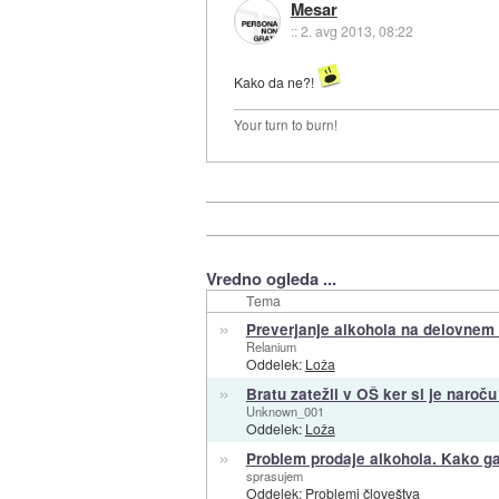
Mesar
::
2. avg 2013, 08:22
Kako da ne?!
Your turn to burn!
Vredno ogleda ...
Tema
»
Preverjanje alkohola na delovnem
Relanium
Oddelek:
Loža
»
Bratu zatežli v OŠ ker si je naroč
Unknown_001
Oddelek:
Loža
»
Problem prodaje alkohola. Kako ga
sprasujem
Oddelek:
Problemi človeštva