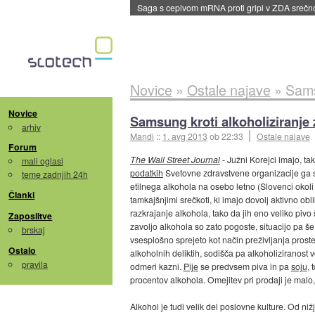
Saga s cepivom mRNA proti gripi v ZDA sreč
Novice
»
Ostale najave
»
Sams
Novice
Samsung kroti alkoholiziranje
arhiv
Mandi
::
1. avg 2013
ob 22:33
Ostale najave
Forum
The Wall Street Journal
- Južni Korejci imajo, ta
mali oglasi
podatkih
Svetovne zdravstvene organizacije ga s
teme zadnjih 24h
etilnega alkohola na osebo letno (Slovenci okol
Članki
tamkajšnjimi srečkoti, ki imajo dovolj aktivno obl
razkrajanje alkohola, tako da jih eno veliko pivo
Zaposlitve
zavoljo alkohola so zato pogoste, situacijo pa še
brskaj
vsesplošno sprejeto kot način preživljanja pros
Ostalo
alkoholnih deliktih, sodišča pa alkoholiziranost 
pravila
odmeri kazni.
Pije
se predvsem piva in pa
soju
, 
procentov alkohola. Omejitev pri prodaji je malo
Alkohol je tudi velik del poslovne kulture. Od n