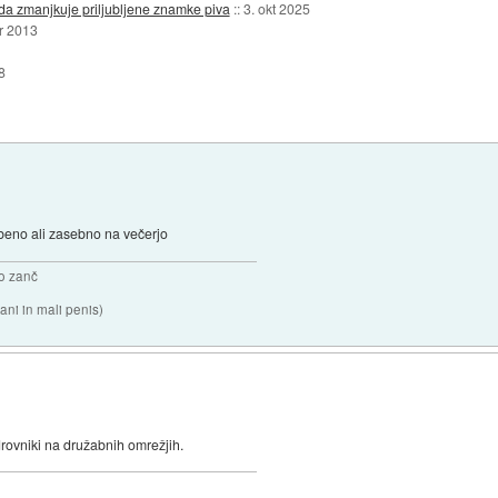
a zmanjkuje priljubljene znamke piva
::
3. okt 2025
r 2013
8
žbeno ali zasebno na večerjo
o zanč
ni in mali penis)
drovniki na družabnih omrežjih.