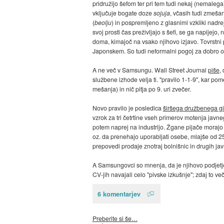
pridružijo šefom ter pri tem tudi nekaj (nemalega)
vključuje bogate doze
sojuja
, včasih tudi zmeša
(
beolju
) in pospremljeno z glasnimi vzkliki nadre
svoj prosti čas preživljajo s šefi, se ga napijej
doma, kimajoč na vsako njihovo izjavo. Tovrstni 
Japonskem. So tudi neformalni pogoj za dobro oc
A ne več v Samsungu. Wall Street Journal
piše
,
službene izhode velja ti. "pravilo 1-1-9", kar po
mešanja) in nič pitja po 9. uri zvečer.
Novo pravilo je posledica
širšega družbenega g
vzrok za tri četrtine vseh primerov motenja javneg
potem naprej na industrijo. Žgane pijače morajo o
oz. da prenehajo uporabljati osebe, mlajše od 25 l
prepovedi prodaje znotraj bolnišnic in drugih javni
A Samsungovci so mnenja, da je njihovo podjetje š
CV-jih navajali celo "pivske izkušnje"; zdaj to ve
6 komentarjev
Preberite si še…