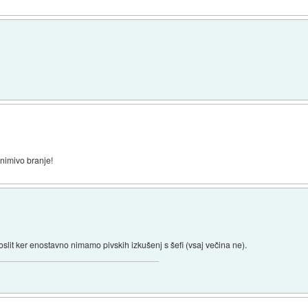
animivo branje!
oslit ker enostavno nimamo pivskih izkušenj s šefi (vsaj večina ne).