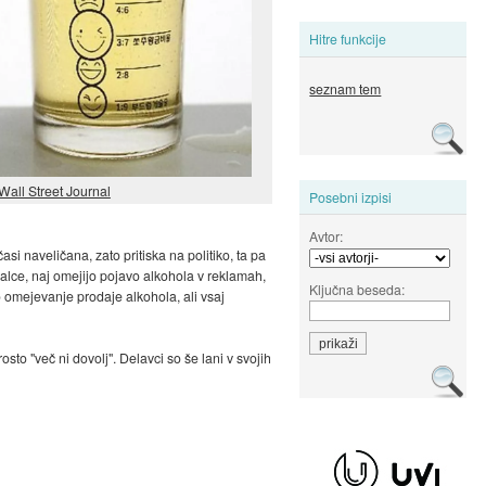
Hitre funkcije
seznam tem
Wall Street Journal
Posebni izpisi
Avtor:
asi naveličana, zato pritiska na politiko, ta pa
valce, naj omejijo pojavo alkohola v reklamah,
Ključna beseda:
po omejevanje prodaje alkohola, ali vsaj
sto "več ni dovolj". Delavci so še lani v svojih