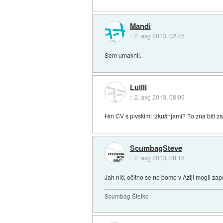
Mandi
::
2. avg 2013, 02:45
Sem umaknil.
LuiIII
::
2. avg 2013, 08:09
Hm CV s pivskimi izkušnjami? To zna biti z
ScumbagSteve
::
2. avg 2013, 08:15
Jah nič, očitno se ne bomo v Aziji mogli zap
Scumbag Štefko