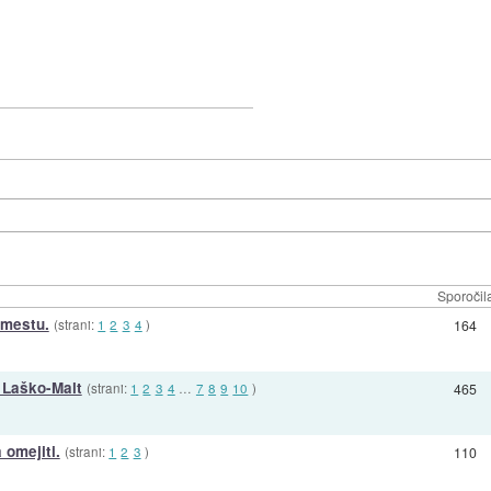
Sporočil
 mestu.
(strani:
1
2
3
4
)
164
u Laško-Malt
(strani:
1
2
3
4
…
7
8
9
10
)
465
 omejiti.
(strani:
1
2
3
)
110