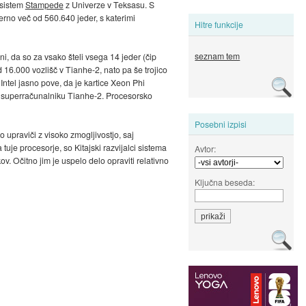
 sistem
Stampede
z Univerze v Teksasu. S
erno več od 560.640 jeder, s katerimi
Hitre funkcije
seznam tem
ni, da so za vsako šteli vsega 14 jeder (čip
16.000 vozlišč v Tianhe-2, nato pa še trojico
Intel jasno pove, da je kartice Xeon Phi
a v superračunalniku Tianhe-2. Procesorsko
Posebni izpisi
 upraviči z visoko zmogljivostjo, saj
e procesorje, so Kitajski razvijalci sistema
Avtor:
. Očitno jim je uspelo delo opraviti relativno
Ključna beseda: