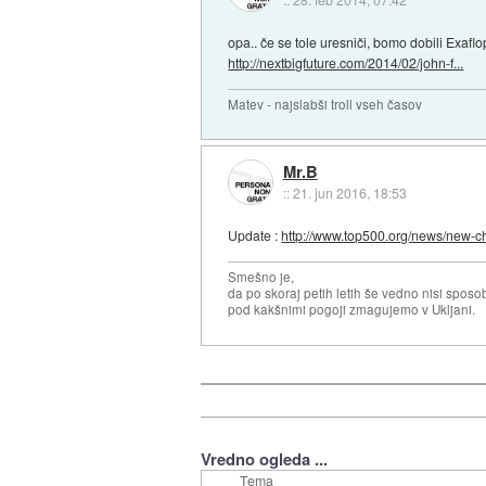
opa.. če se tole uresniči, bomo dobili Exaflo
http://nextbigfuture.com/2014/02/john-f...
Matev - najslabši troll vseh časov
Mr.B
::
21. jun 2016, 18:53
Update :
http://www.top500.org/news/new-ch
Smešno je,
da po skoraj petih letih še vedno nisi sposo
pod kakšnimi pogoji zmagujemo v Ukljani.
Vredno ogleda ...
Tema