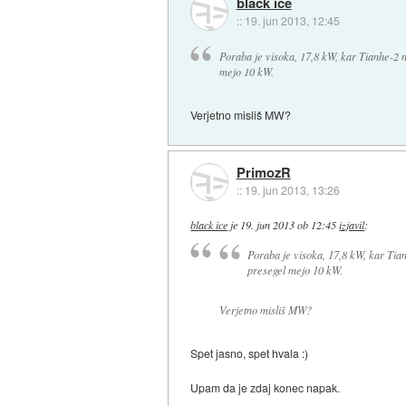
black ice
::
19. jun 2013, 12:45
Poraba je visoka, 17,8 kW, kar Tianhe-2 n
mejo 10 kW.
Verjetno misliš MW?
PrimozR
::
19. jun 2013, 13:26
black ice
je
19. jun 2013 ob 12:45
izjavil
:
Poraba je visoka, 17,8 kW, kar Tian
presegel mejo 10 kW.
Verjetno misliš MW?
Spet jasno, spet hvala :)
Upam da je zdaj konec napak.