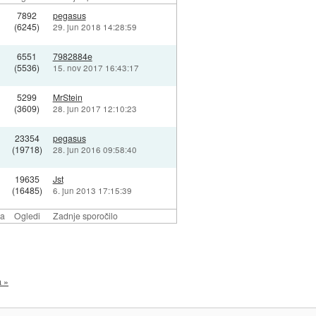
7892
pegasus
(6245)
29. jun 2018 14:28:59
6551
7982884e
(5536)
15. nov 2017 16:43:17
5299
MrStein
(3609)
28. jun 2017 12:10:23
23354
pegasus
(19718)
28. jun 2016 09:58:40
19635
Jst
(16485)
6. jun 2013 17:15:39
la
Ogledi
Zadnje sporočilo
a »