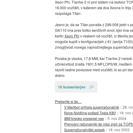
Xeon Phi. Tianhe-2 ni prvi sistem na lestvici TOP
16.000 vozlišči, v katerem sta dva Xeona in trije
razpolaga Titan.
Jasno je, da se Titan ponaša z 299.008 jedri v pr
GK110 ima prav toliko senčilnih enot, kjer ima 
kartic
Xeon Phi
v vsakem od vozlišč, iz števila j
mogoče kupiti v konfiguracijah z 61 (serija 7100)
zmogljivost novega najmočnejšega superračunaln
Poraba je visoka, 17,8 MW, kar Tianhe-2 naredi k
učinkovitost znaša 1901,5 MFLOPS/W, medtem ko i
razvili lastne povezave med vozlišči, ki so pri 
dobro.
10 komentarjev
Preberite si še…
V Maribor prihaja superračunalnik
::
28. n
Nova Nvidiina pošast Tesla K80
::
18. nov
IBM krepko presegel vse
::
5. nov 2004
Prenosni računalniki še niso zreli za TOP
Superračunalniški spisek
::
18. nov 2003