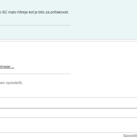
p SC malo hitreje kot je bilo za pričakovat:
inese-...
ben opredeliti,
Sporoči