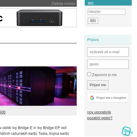
Išči:
Zadnje novice
Prijava
Zapomni si me
nov uporabnik
500
pozabili geslo?
 obliki Ivy Bridge-E in Ivy Bridge-EP več
iinih računskih kartic Tesla, trojica kartic