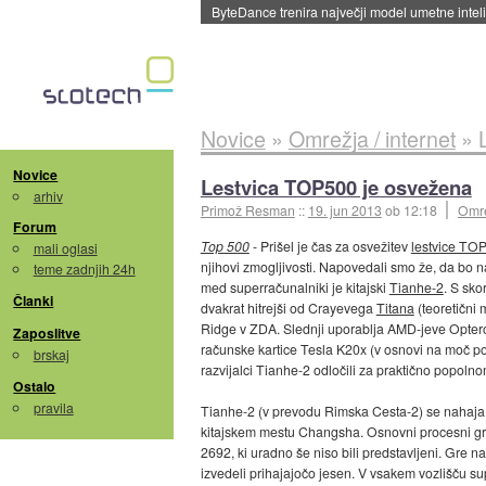
ByteDance trenira največji model umetne intel
Novice
»
Omrežja / internet
»
Novice
Lestvica TOP500 je osvežena
arhiv
Primož Resman
::
19. jun 2013
ob 12:18
Omre
Forum
Top 500
- Prišel je čas za osvežitev
lestvice TO
mali oglasi
njihovi zmogljivosti. Napovedali smo že, da bo na
teme zadnjih 24h
med superračunalniki je kitajski
Tianhe-2
. S sko
Članki
dvakrat hitrejši od Crayevega
Titana
(teoretični
Ridge v ZDA. Slednji uporablja AMD-jeve Optero
Zaposlitve
računske kartice Tesla K20x (v osnovi na moč po
brskaj
razvijalci Tianhe-2 odločili za praktično popoln
Ostalo
pravila
Tianhe-2 (v prevodu Rimska Cesta-2) se nahaja
kitajskem mestu Changsha. Osnovni procesni gra
2692, ki uradno še niso bili predstavljeni. Gre n
izvedeli prihajajočo jesen. V vsakem vozlišču supe