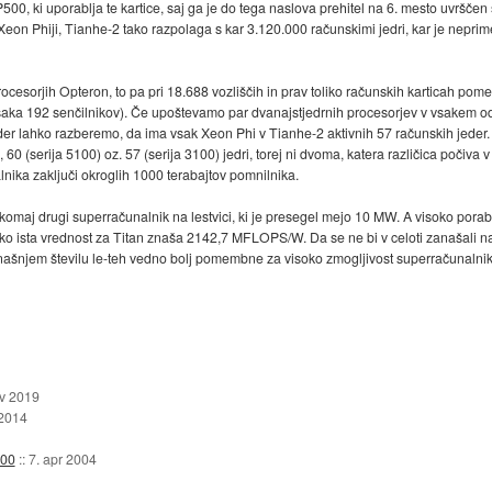
500, ki uporablja te kartice, saj ga je do tega naslova prehitel na 6. mesto uvrščen
 Xeon Phiji, Tianhe-2 tako razpolaga s kar 3.120.000 računskimi jedri, kar je neprim
ocesorjih Opteron, to pa pri 18.688 vozliščih in prav toliko računskih karticah pome
vsaka 192 senčilnikov). Če upoštevamo par dvanajstjedrnih procesorjev v vsakem od 
eder lahko razberemo, da ima vsak Xeon Phi v Tianhe-2 aktivnih 57 računskih jeder. 
, 60 (serija 5100) oz. 57 (serija 3100) jedri, torej ni dvoma, katera različica počiv
ika zaključi okroglih 1000 terabajtov pomnilnika.
omaj drugi superračunalnik na lestvici, ki je presegel mejo 10 MW. A visoko porabo
sta vrednost za Titan znaša 2142,7 MFLOPS/W. Da se ne bi v celoti zanašali na tuj
današnjem številu le-teh vedno bolj pomembne za visoko zmogljivost superračunalnikov
ov 2019
 2014
500
::
7. apr 2004