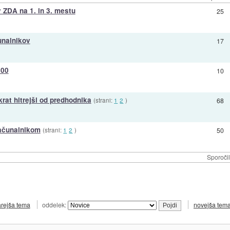
 ZDA na 1. in 3. mestu
25
unalnikov
17
500
10
krat hitrejši od predhodnika
(strani:
1
2
)
68
računalnikom
(strani:
1
2
)
50
Sporoči
arejša tema
oddelek:
novejša tem