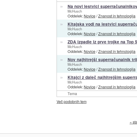
»
Na novi lestvici superračunalnikov
McHusch
Oddelek:
Novice
/
Znanost in tehnologija
»
Kitajska vodi na lestvici superrač
McHusch
Oddelek:
Novice
/
Znanost in tehnologija
»
ZDA izpadle iz prve trojke na Top 
McHusch
Oddelek:
Novice
/
Znanost in tehnologija
»
Nov najhitrejši superračunalnik tri
McHusch
Oddelek:
Novice
/
Znanost in tehnologija
»
Kitajci z daleč najhitrejšim super
McHusch
Oddelek:
Novice
/
Znanost in tehnologija
Tema
Več podobnih tem
« st