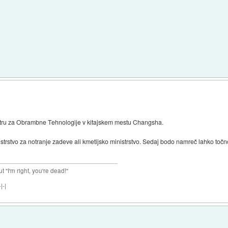
tru za Obrambne Tehnologije v kitajskem mestu Changsha.
nistrstvo za notranje zadeve ali kmetijsko ministrstvo. Sedaj bodo namreč lahko toč
ut "I'm right, you're dead!"
|-|