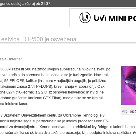
igence doslej
::
včeraj ob 21:37
Lestvica TOP500 je osvežena
žja / internet
P500
, ki razvrsti 500 najzmogljivejših superračunalnikov na svetu po
 vrhu prišlo do spremembe in točno to se je tudi zgodilo. Nov kralj
raj 55 PFLOPS, kolikor jih zmore v najboljših pogojih, je približno
 maksimum znaša 27,1 PFLOPS), ki se nahaja v laboratoriju Oak
ne 6274 (16-jedrniki z 2,2 GHz osnoven frekvence) in nVidiine
dobne grafičnim karticam GTX Titan), medtem ko so se kitajski
oma Intelove kose.
vir:
Top 
 v Državnem Univerzitetnem centru za Obrambne Tehnologije v
dnik najhitrejšega superračunalnika je Intelov procesor Xeon E5-
amreč za dvanajstjedrne Xeone, osnovane na arhitekturi Ivy Bridge, o katerih bomo v
rračunalnika se skrivata dva takšna procesorja, ki ju podpira Intelova različica nVid