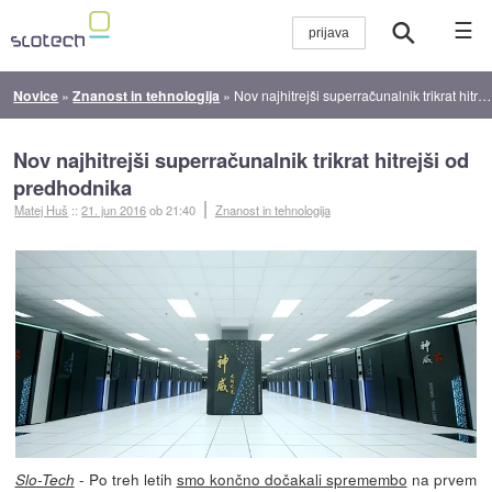
☰
Novice
»
Znanost in tehnologija
»
Nov najhitrejši superračunalnik trikrat hitrejši od predhodnika
Nov najhitrejši superračunalnik trikrat hitrejši od
predhodnika
Matej Huš
::
21. jun 2016
ob 21:40
Znanost in tehnologija
- Po treh letih
smo končno dočakali spremembo
na prvem
Slo-Tech