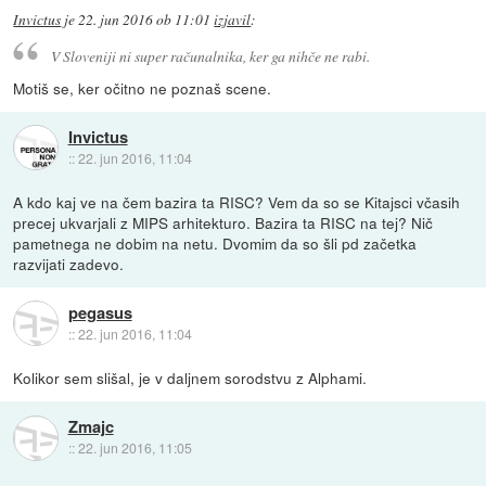
Invictus
je
22. jun 2016 ob 11:01
izjavil
:
V Sloveniji ni super računalnika, ker ga nihče ne rabi.
Motiš se, ker očitno ne poznaš scene.
Invictus
::
22. jun 2016, 11:04
A kdo kaj ve na čem bazira ta RISC? Vem da so se Kitajsci včasih
precej ukvarjali z MIPS arhitekturo. Bazira ta RISC na tej? Nič
pametnega ne dobim na netu. Dvomim da so šli pd začetka
razvijati zadevo.
pegasus
::
22. jun 2016, 11:04
Kolikor sem slišal, je v daljnem sorodstvu z Alphami.
Zmajc
::
22. jun 2016, 11:05