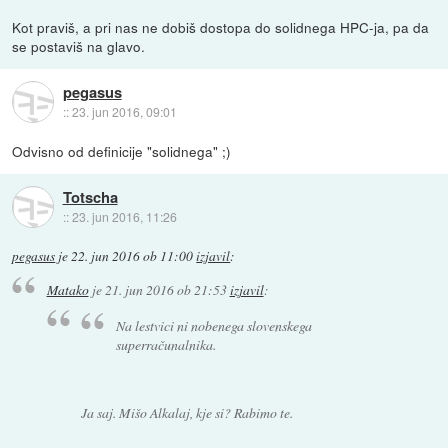
Kot praviš, a pri nas ne dobiš dostopa do solidnega HPC-ja, pa da
se postaviš na glavo.
pegasus
::
23. jun 2016, 09:01
Odvisno od definicije "solidnega" ;)
Totscha
::
23. jun 2016, 11:26
pegasus
je
22. jun 2016 ob 11:00
izjavil
:
Matako
je
21. jun 2016 ob 21:53
izjavil
:
Na lestvici ni nobenega slovenskega
superračunalnika.
Ja saj. Mišo Alkalaj, kje si? Rabimo te.