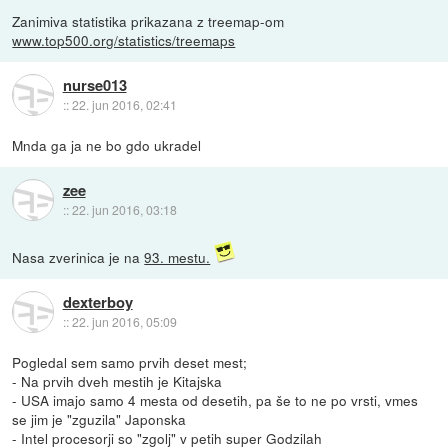
Zanimiva statistika prikazana z treemap-om
www.top500.org/statistics/treemaps
nurse013
::
22. jun 2016, 02:41
Mnda ga ja ne bo gdo ukradel
zee
::
22. jun 2016, 03:18
Nasa zverinica je na
93. mestu.
dexterboy
::
22. jun 2016, 05:09
Pogledal sem samo prvih deset mest;
- Na prvih dveh mestih je Kitajska
- USA imajo samo 4 mesta od desetih, pa še to ne po vrsti, vmes
se jim je "zguzila" Japonska
- Intel procesorji so "zgolj" v petih super Godzilah