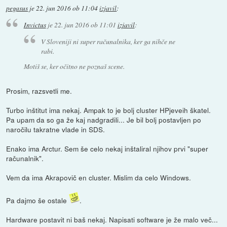
pegasus
je
22. jun 2016 ob 11:04
izjavil
:
Invictus
je
22. jun 2016 ob 11:01
izjavil
:
V Sloveniji ni super računalnika, ker ga nihče ne
rabi.
Motiš se, ker očitno ne poznaš scene.
Prosim, razsvetli me.
Turbo inštitut ima nekaj. Ampak to je bolj cluster HPjeveih škatel.
Pa upam da so ga že kaj nadgradili... Je bil bolj postavljen po
naročilu takratne vlade in SDS.
Enako ima Arctur. Sem še celo nekaj inštaliral njihov prvi "super
računalnik".
Vem da ima Akrapovič en cluster. Mislim da celo Windows.
Pa dajmo še ostale
.
Hardware postavit ni baš nekaj. Napisati software je že malo več...