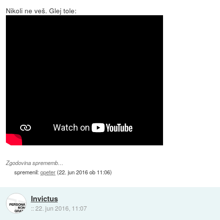
Nikoli ne veš. Glej tole:
Zgodovina sprememb…
spremenil:
opeter
(
22. jun 2016 ob 11:06
)
Invictus
::
22. jun 2016, 11:07