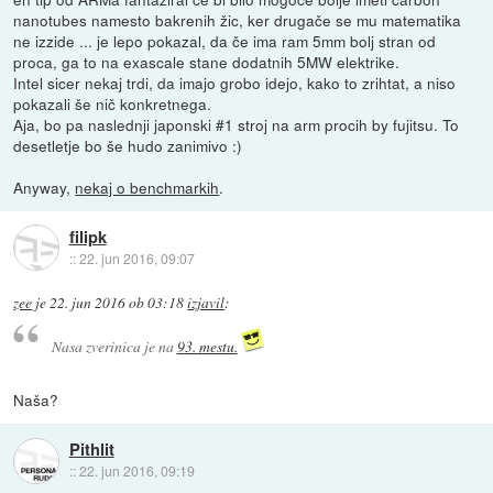
nanotubes namesto bakrenih žic, ker drugače se mu matematika
ne izzide ... je lepo pokazal, da če ima ram 5mm bolj stran od
proca, ga to na exascale stane dodatnih 5MW elektrike.
Intel sicer nekaj trdi, da imajo grobo idejo, kako to zrihtat, a niso
pokazali še nič konkretnega.
Aja, bo pa naslednji japonski #1 stroj na arm procih by fujitsu. To
desetletje bo še hudo zanimivo :)
Anyway,
nekaj o benchmarkih
.
filipk
::
22. jun 2016, 09:07
zee
je
22. jun 2016 ob 03:18
izjavil
:
Nasa zverinica je na
93. mestu.
Naša?
Pithlit
::
22. jun 2016, 09:19