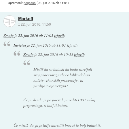
spremenil:
pegasus
(
22. jun 2016 ob 11:51
)
Markoff
::
22. jun 2016, 11:50
Zmajc
je
22. jun 2016 ob 11:05
izjavil
:
Invictus
je
22. jun 2016 ob 11:01
izjavil
:
Zmajc
je
22. jun 2016 ob 10:53
izjavil
:
Misliš da so butasti da bodo razvijali
svoj procesor z nule če lahko dobijo
načrte vrhunskih procesorjev in
nardijo svojo verzijo?
Če misliš da je po načrtih narediti CPU nekaj
preprostega, si bolj ti butast.
Če misliš ,da ga je lažje narediti brez si še bolj butast ti.