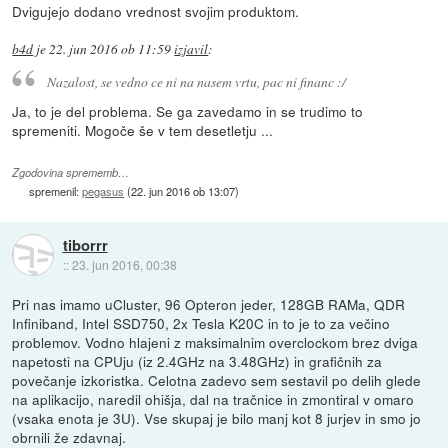
Dvigujejo dodano vrednost svojim produktom.
b4d
je
22. jun 2016 ob 11:59
izjavil
:
Nazalost, se vedno ce ni na nasem vrtu, pac ni financ :/
Ja, to je del problema. Se ga zavedamo in se trudimo to
spremeniti. Mogoče še v tem desetletju ...
Zgodovina sprememb…
spremenil:
pegasus
(
22. jun 2016 ob 13:07
)
tiborrr
::
23. jun 2016, 00:38
Pri nas imamo uCluster, 96 Opteron jeder, 128GB RAMa, QDR
Infiniband, Intel SSD750, 2x Tesla K20C in to je to za večino
problemov. Vodno hlajeni z maksimalnim overclockom brez dviga
napetosti na CPUju (iz 2.4GHz na 3.48GHz) in grafičnih za
povečanje izkoristka. Celotna zadevo sem sestavil po delih glede
na aplikacijo, naredil ohišja, dal na tračnice in zmontiral v omaro
(vsaka enota je 3U). Vse skupaj je bilo manj kot 8 jurjev in smo jo
obrnili že zdavnaj.