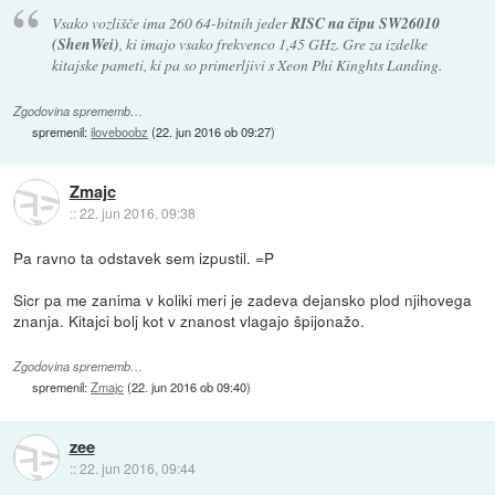
Vsako vozlišče ima 260 64-bitnih jeder
RISC na čipu SW26010
(ShenWei)
, ki imajo vsako frekvenco 1,45 GHz. Gre za izdelke
kitajske pameti, ki pa so primerljivi s Xeon Phi Kinghts Landing.
Zgodovina sprememb…
spremenil:
iloveboobz
(
22. jun 2016 ob 09:27
)
Zmajc
::
22. jun 2016, 09:38
Pa ravno ta odstavek sem izpustil. =P
Sicr pa me zanima v koliki meri je zadeva dejansko plod njihovega
znanja. Kitajci bolj kot v znanost vlagajo špijonažo.
Zgodovina sprememb…
spremenil:
Zmajc
(
22. jun 2016 ob 09:40
)
zee
::
22. jun 2016, 09:44