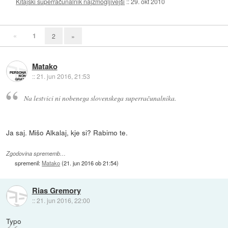
Kitajski superračunalnik najzmogljivejši
::
29. okt 2010
«
1
2
»
Matako
::
21. jun 2016, 21:53
Na lestvici ni nobenega slovenskega superračunalnika.
Ja saj. Mišo Alkalaj, kje si? Rabimo te.
Zgodovina sprememb…
spremenil:
Matako
(
21. jun 2016 ob 21:54
)
Rias Gremory
::
21. jun 2016, 22:00
Typo