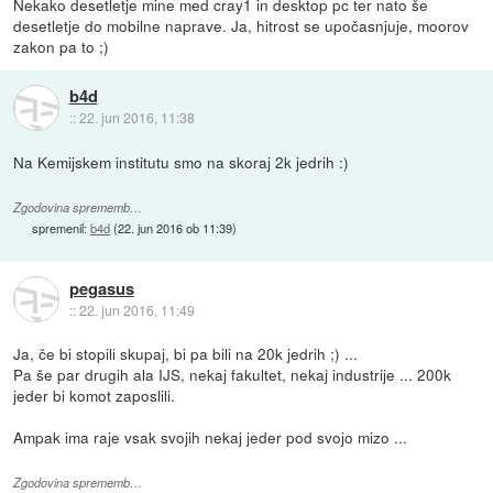
Nekako desetletje mine med cray1 in desktop pc ter nato še
desetletje do mobilne naprave. Ja, hitrost se upočasnjuje, moorov
zakon pa to ;)
b4d
::
22. jun 2016, 11:38
Na Kemijskem institutu smo na skoraj 2k jedrih :)
Zgodovina sprememb…
spremenil:
b4d
(
22. jun 2016 ob 11:39
)
pegasus
::
22. jun 2016, 11:49
Ja, če bi stopili skupaj, bi pa bili na 20k jedrih ;) ...
Pa še par drugih ala IJS, nekaj fakultet, nekaj industrije ... 200k
jeder bi komot zaposlili.
Ampak ima raje vsak svojih nekaj jeder pod svojo mizo ...
Zgodovina sprememb…