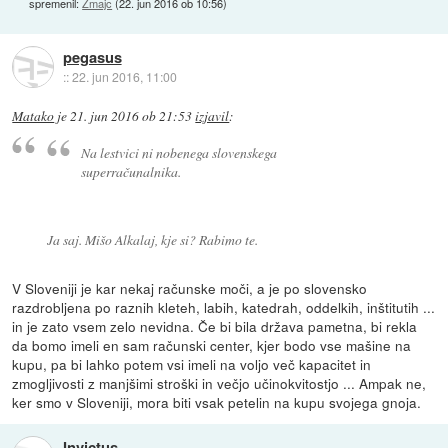
spremenil:
Zmajc
(
22. jun 2016 ob 10:56
)
pegasus
::
22. jun 2016, 11:00
Matako
je
21. jun 2016 ob 21:53
izjavil
:
Na lestvici ni nobenega slovenskega
superračunalnika.
Ja saj. Mišo Alkalaj, kje si? Rabimo te.
V Sloveniji je kar nekaj računske moči, a je po slovensko
razdrobljena po raznih kleteh, labih, katedrah, oddelkih, inštitutih ...
in je zato vsem zelo nevidna. Če bi bila država pametna, bi rekla
da bomo imeli en sam računski center, kjer bodo vse mašine na
kupu, pa bi lahko potem vsi imeli na voljo več kapacitet in
zmogljivosti z manjšimi stroški in večjo učinokvitostjo ... Ampak ne,
ker smo v Sloveniji, mora biti vsak petelin na kupu svojega gnoja.
Invictus