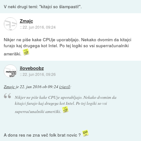
V neki drugi temi: "kitajci so šlampasti!".
Zmajc
::
22. jun 2016, 09:24
Nikjer ne piše kake CPUje uporabljajo. Nekako dvomim da kitajci
furajo kaj drugega kot Intel. Po tej logiki so vsi superračunalniki
ameriški.
iloveboobz
::
22. jun 2016, 09:26
Zmajc
je
22. jun 2016 ob 09:24
izjavil
:
Nikjer ne piše kake CPUje uporabljajo. Nekako dvomim da
kitajci furajo kaj drugega kot Intel. Po tej logiki so vsi
superračunalniki ameriški.
A dons res ne zna več folk brat novic ?