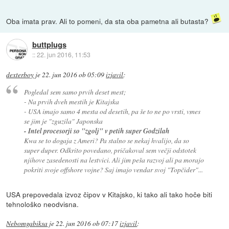
Oba imata prav. Ali to pomeni, da sta oba pametna ali butasta?
buttplugs
::
22. jun 2016, 11:53
dexterboy
je
22. jun 2016 ob 05:09
izjavil
:
Pogledal sem samo prvih deset mest;
- Na prvih dveh mestih je Kitajska
- USA imajo samo 4 mesta od desetih, pa še to ne po vrsti, vmes
se jim je "zguzila" Japonska
- Intel procesorji so "zgolj" v petih super Godzilah
Kwa se to dogaja z Ameri? Pa stalno se nekaj hvalijo, da so
super duper. Odkrito povedano, pričakoval sem večji odstotek
njihove zasedenosti na lestvici. Ali jim peša razvoj ali pa morajo
pokriti svoje offshore vojne? Saj imajo vendar svoj "Topčider"...
USA prepovedala izvoz čipov v Kitajsko, ki tako ali tako hoče biti
tehnološko neodvisna.
Nebomgabiksa
je
22. jun 2016 ob 07:17
izjavil
: