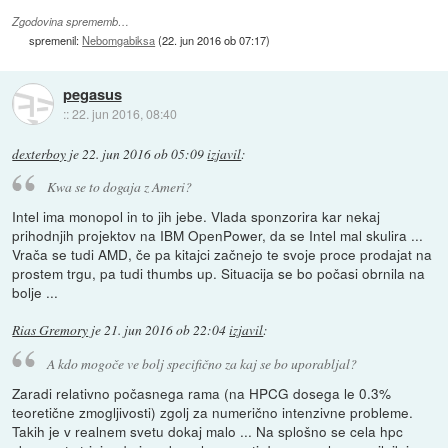
Zgodovina sprememb…
spremenil:
Nebomgabiksa
(
22. jun 2016 ob 07:17
)
pegasus
::
22. jun 2016, 08:40
dexterboy
je
22. jun 2016 ob 05:09
izjavil
:
Kwa se to dogaja z Ameri?
Intel ima monopol in to jih jebe. Vlada sponzorira kar nekaj
prihodnjih projektov na IBM OpenPower, da se Intel mal skulira ...
Vrača se tudi AMD, če pa kitajci začnejo te svoje proce prodajat na
prostem trgu, pa tudi thumbs up. Situacija se bo počasi obrnila na
bolje ...
Rias Gremory
je
21. jun 2016 ob 22:04
izjavil
:
A kdo mogoče ve bolj specifično za kaj se bo uporabljal?
Zaradi relativno počasnega rama (na HPCG dosega le 0.3%
teoretične zmogljivosti) zgolj za numerično intenzivne probleme.
Takih je v realnem svetu dokaj malo ... Na splošno se cela hpc