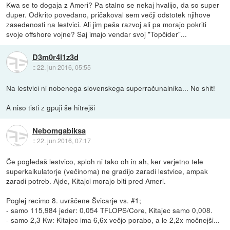
Kwa se to dogaja z Ameri? Pa stalno se nekaj hvalijo, da so super
duper. Odkrito povedano, pričakoval sem večji odstotek njihove
zasedenosti na lestvici. Ali jim peša razvoj ali pa morajo pokriti
svoje offshore vojne? Saj imajo vendar svoj "Topčider"...
D3m0r4l1z3d
::
22. jun 2016, 05:55
Na lestvici ni nobenega slovenskega superračunalnika... No shit!
A niso tisti z gpuji še hitrejši
Nebomgabiksa
::
22. jun 2016, 07:17
Če pogledaš lestvico, sploh ni tako oh in ah, ker verjetno tele
superkalkulatorje (večinoma) ne gradijo zaradi lestvice, ampak
zaradi potreb. Ajde, Kitajci morajo biti pred Ameri.
Poglej recimo 8. uvrščene Švicarje vs. #1;
- samo 115,984 jeder: 0,054 TFLOPS/Core, Kitajec samo 0,008.
- samo 2,3 Kw: Kitajec ima 6,6x večjo porabo, a le 2,2x močnejši...