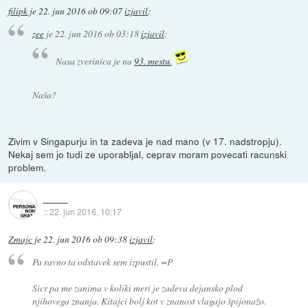
filipk
je
22. jun 2016 ob 09:07
izjavil
:
zee
je
22. jun 2016 ob 03:18
izjavil
:
Nasa zverinica je na
93. mestu.
Naša?
Zivim v Singapurju in ta zadeva je nad mano (v 17. nadstropju).
Nekaj sem jo tudi ze uporabljal, ceprav moram povecati racunski
problem.
::
22. jun 2016, 10:17
Zmajc
je
22. jun 2016 ob 09:38
izjavil
:
Pa ravno ta odstavek sem izpustil. =P
Sicr pa me zanima v koliki meri je zadeva dejansko plod
njihovega znanja. Kitajci bolj kot v znanost vlagajo špijonažo.