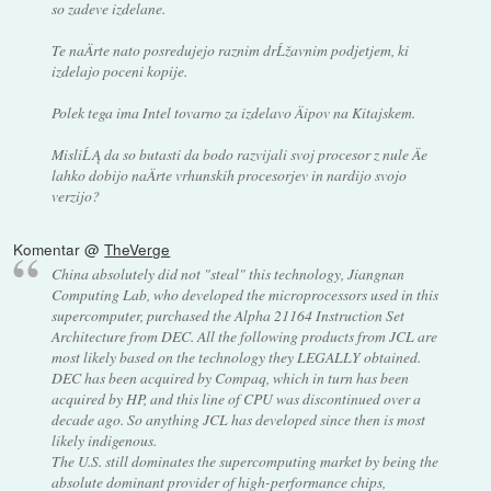
so zadeve izdelane.
Te naÄrte nato posredujejo raznim drĹžavnim podjetjem, ki
izdelajo poceni kopije.
Polek tega ima Intel tovarno za izdelavo Äipov na Kitajskem.
MisliĹĄ da so butasti da bodo razvijali svoj procesor z nule Äe
lahko dobijo naÄrte vrhunskih procesorjev in nardijo svojo
verzijo?
Komentar @
TheVerge
China absolutely did not "steal" this technology, Jiangnan
Computing Lab, who developed the microprocessors used in this
supercomputer, purchased the Alpha 21164 Instruction Set
Architecture from DEC. All the following products from JCL are
most likely based on the technology they LEGALLY obtained.
DEC has been acquired by Compaq, which in turn has been
acquired by HP, and this line of CPU was discontinued over a
decade ago. So anything JCL has developed since then is most
likely indigenous.
The U.S. still dominates the supercomputing market by being the
absolute dominant provider of high-performance chips,