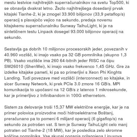
mestu lestvice najhitrejših superračunalnikov na svetu Top500, ki
se obnavlja dvakrat letno. Žezlo najhitrejšega dosedanji prvak
kitajski Tianhe-2, ki je zmogel 33.900 bilijonov (33,9 petaflop/s)
operacij s plavajočo vejico na sekundo, predaja novemu
kitajskemu superračunalniku Sunway TaihuLight, ki je na
sintetičnem testu Linpack dosegel 93.000 bilijonov operacij na
sekundo.
Sestavlja ga dobrih 10 milijonov procesorskih jeder, povezanih v
40.960 vozlišč, ki imajo vsako pa 32 GB pomnilnika (skupno 1,3
PB). Vsako vozlišče ima 260 64-bitnih jeder RISC na čipu
SW26010 (ShenWei), ki imajo vsako frekvenco 1,45 GHz. Gre za
izdelke kitajske pameti, ki pa so primerljivi s Xeon Phi Kinghts
Landing. Tudi povezave med vozlišči (interconnect) so kitajske, in
sicer Sunway Network, ki prek PCIe 3.0 zmore 16 GB/s. MPI
komunikacija to upočasni na 12 GB/s z latenco 1 mikrosekunde,
kar je primerljivo z Infinibandom in 100G ethernetom.
Sistem za delovanje troši 15,37 MW električne energije, kar je na
primer polovica proizvodne moči hidroelektrarne Boštanj,
preračunano pa to pomeni 6 milijard operacij (6 gigaflop/s) na
sekundo za potrošen vat. S tem je Sunway TaihuLight celo manj
potraten od Tianhe-2 (18 MW), kar je posledica zelo skromne
količine pomnilnika. Vse skupaj poganja prilagojena Linuxova