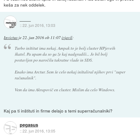
keša za nek oddelek.
::
22. jun 2016, 13:03
Invictus
je
22. jun 2016 ob 11:07
izjavil
:
Turbo inštitut ima nekaj. Ampak to je bolj cluster HPjeveih
škatel. Pa upam da so ga že kaj nadgradili... Je bil bolj
postavljen po naročilu takratne vlade in SDS.
Enako ima Arctur. Sem še celo nekaj inštaliral njihov prvi "super
računalnik".
Vem da ima Akrapovič en cluster. Mislim da celo Windows.
Kaj pa ti inštituti in firme delajo s temi superračunalniki?
pegasus
::
22. jun 2016, 13:05