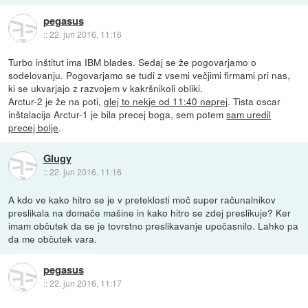
pegasus
::
22. jun 2016, 11:16
Turbo inštitut ima IBM blades. Sedaj se že pogovarjamo o
sodelovanju. Pogovarjamo se tudi z vsemi večjimi firmami pri nas,
ki se ukvarjajo z razvojem v kakršnikoli obliki.
Arctur-2 je že na poti,
glej to nekje od 11:40 naprej
. Tista oscar
inštalacija Arctur-1 je bila precej boga, sem potem
sam uredil
precej bolje
.
Glugy
::
22. jun 2016, 11:16
A kdo ve kako hitro se je v preteklosti moč super računalnikov
preslikala na domače mašine in kako hitro se zdej preslikuje? Ker
imam občutek da se je tovrstno preslikavanje upočasnilo. Lahko pa
da me občutek vara.
pegasus
::
22. jun 2016, 11:17