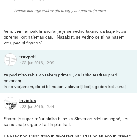
Ampak ima raje vsak svojih nekaj jeder pod svojo mizo ...
Vem, vem, ampak financiranje je se vedno taksno da lazje kupis
opremo, kot najemas cas... Nazalost, se vedno ce ni na nasem
vrtu, pac ni financ :/
trnvpeti
::
22. jun 2016, 12:09
za pod mizo rabis v vsakem primeru, da lahko testiras pred
najemom
in ne verjamem, da bi bil najem v sloveniji bolj ugoden kot zunaj
Invictus
::
22. jun 2016, 12:44
Sharanje super računalnika bi se za Slovence zdel nemogoč, ker
se ne znajo organizirati in planirati.
Pa vsak hoč stisnit tipko in takoj računat. Plus bolan ego in preveč