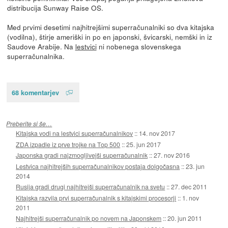
distribucija Sunway Raise OS.
Med prvimi desetimi najhitrejšimi superračunalniki so dva kitajska
(vodilna), štirje ameriški in po en japonski, švicarski, nemški in iz
Saudove Arabije. Na
lestvici
ni nobenega slovenskega
superračunalnika.
68 komentarjev
Preberite si še…
Kitajska vodi na lestvici superračunalnikov
::
14. nov 2017
ZDA izpadle iz prve trojke na Top 500
::
25. jun 2017
Japonska gradi najzmogljivejši superračunalnik
::
27. nov 2016
Lestvica najhitrejših superračunalnikov postaja dolgočasna
::
23. jun
2014
Rusija gradi drugi najhitrejši superračunalnik na svetu
::
27. dec 2011
Kitajska razvila prvi superračunalnik s kitajskimi procesorji
::
1. nov
2011
Najhitrejši superračunalnik po novem na Japonskem
::
20. jun 2011