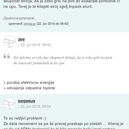
skupnost strinja, da je ozko grlo na poti do exascale pomnilnik in
ne cpu. Torej je ta kitajski stroj zgolj linpack stunt.
Zgodovina sprememb…
spremenil:
pegasus
(
22. jun 2016 ob 08:42
)
zee
::
22. jun 2016, 08:43
Na splošno se cela hpc skupnost strinja, da je ozko grlo na poti
do exascale pomnilnik in ne cpu.
+ poraba elektricne energije
+ odvajanje odpadne toplote
pegasus
::
22. jun 2016, 08:54
To so rešljivi problemi :)
Za data movement se pa še precej praskajo po plešah ... Včeraj je
en tip od ARMa fantaziral če bi bilo mogoče bolje imeti carbon