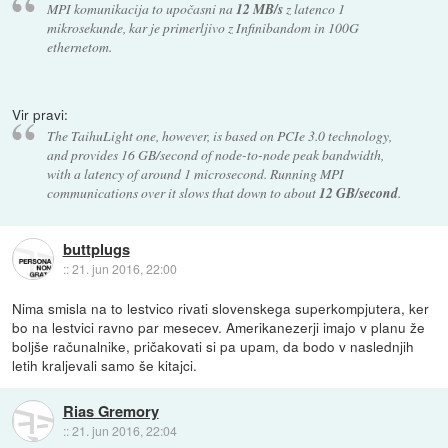
MPI komunikacija to upočasni na
12 MB/s
z latenco 1
mikrosekunde, kar je primerljivo z Infinibandom in 100G
ethernetom.
Vir pravi:
The TaihuLight one, however, is based on PCIe 3.0 technology,
and provides 16 GB/second of node-to-node peak bandwidth,
with a latency of around 1 microsecond. Running MPI
communications over it slows that down to about
12 GB/second
.
buttplugs
::
21. jun 2016, 22:00
Nima smisla na to lestvico rivati slovenskega superkompjutera, ker
bo na lestvici ravno par mesecev. Amerikanezerji imajo v planu že
boljše računalnike, pričakovati si pa upam, da bodo v naslednjih
letih kraljevali samo še kitajci.
Rias Gremory
::
21. jun 2016, 22:04