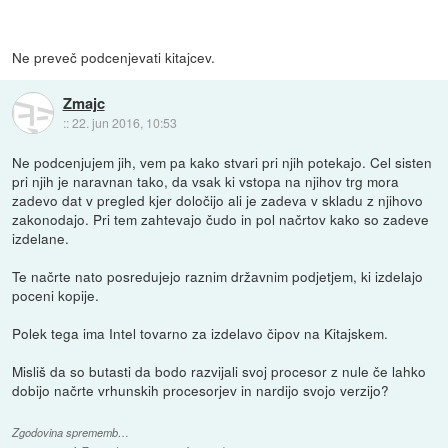
Ne preveč podcenjevati kitajcev.
Zmajc
::
22. jun 2016, 10:53
Ne podcenjujem jih, vem pa kako stvari pri njih potekajo. Cel sisten
pri njih je naravnan tako, da vsak ki vstopa na njihov trg mora
zadevo dat v pregled kjer določijo ali je zadeva v skladu z njihovo
zakonodajo. Pri tem zahtevajo čudo in pol načrtov kako so zadeve
izdelane.
Te načrte nato posredujejo raznim državnim podjetjem, ki izdelajo
poceni kopije.
Polek tega ima Intel tovarno za izdelavo čipov na Kitajskem.
Misliš da so butasti da bodo razvijali svoj procesor z nule če lahko
dobijo načrte vrhunskih procesorjev in nardijo svojo verzijo?
Zgodovina sprememb…