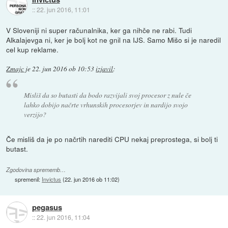
::
22. jun 2016, 11:01
V Sloveniji ni super računalnika, ker ga nihče ne rabi. Tudi
Alkalajevga ni, ker je bolj kot ne gnil na IJS. Samo Mišo si je naredil
cel kup reklame.
Zmajc
je
22. jun 2016 ob 10:53
izjavil
:
Misliš da so butasti da bodo razvijali svoj procesor z nule če
lahko dobijo načrte vrhunskih procesorjev in nardijo svojo
verzijo?
Če misliš da je po načrtih narediti CPU nekaj preprostega, si bolj ti
butast.
Zgodovina sprememb…
spremenil:
Invictus
(
22. jun 2016 ob 11:02
)
pegasus
::
22. jun 2016, 11:04