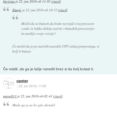
Invictus
je
22. jun 2016 ob 11:01
izjavil
:
Zmajc
je
22. jun 2016 ob 10:53
izjavil
:
Misliš da so butasti da bodo razvijali svoj procesor
z nule če lahko dobijo načrte vrhunskih procesorjev
in nardijo svojo verzijo?
Če misliš da je po načrtih narediti CPU nekaj preprostega, si
bolj ti butast.
Če misliš ,da ga je lažje narediti brez si še bolj butast ti.
opeter
::
22. jun 2016, 11:05
nurse013
je
22. jun 2016 ob 02:41
izjavil
:
Mnda ga ja ne bo gdo ukradel