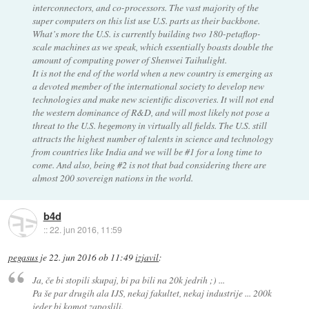
interconnectors, and co-processors. The vast majority of the
super computers on this list use U.S. parts as their backbone.
What’s more the U.S. is currently building two 180-petaflop-
scale machines as we speak, which essentially boasts double the
amount of computing power of Shenwei Taihulight.
It is not the end of the world when a new country is emerging as
a devoted member of the international society to develop new
technologies and make new scientific discoveries. It will not end
the western dominance of R&D, and will most likely not pose a
threat to the U.S. hegemony in virtually all fields. The U.S. still
attracts the highest number of talents in science and technology
from countries like India and we will be #1 for a long time to
come. And also, being #2 is not that bad considering there are
almost 200 sovereign nations in the world.
b4d
::
22. jun 2016, 11:59
pegasus
je
22. jun 2016 ob 11:49
izjavil
:
Ja, če bi stopili skupaj, bi pa bili na 20k jedrih ;) ...
Pa še par drugih ala IJS, nekaj fakultet, nekaj industrije ... 200k
jeder bi komot zaposlili.