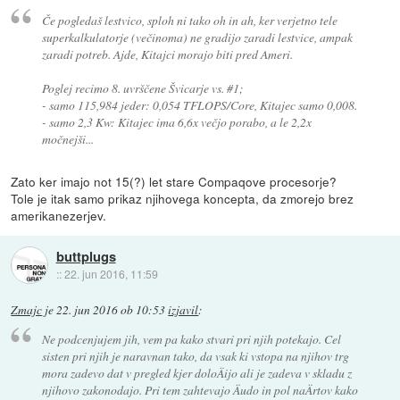
Če pogledaš lestvico, sploh ni tako oh in ah, ker verjetno tele
superkalkulatorje (večinoma) ne gradijo zaradi lestvice, ampak
zaradi potreb. Ajde, Kitajci morajo biti pred Ameri.
Poglej recimo 8. uvrščene Švicarje vs. #1;
- samo 115,984 jeder: 0,054 TFLOPS/Core, Kitajec samo 0,008.
- samo 2,3 Kw: Kitajec ima 6,6x večjo porabo, a le 2,2x
močnejši...
Zato ker imajo not 15(?) let stare Compaqove procesorje?
Tole je itak samo prikaz njihovega koncepta, da zmorejo brez
amerikanezerjev.
buttplugs
::
22. jun 2016, 11:59
Zmajc
je
22. jun 2016 ob 10:53
izjavil
:
Ne podcenjujem jih, vem pa kako stvari pri njih potekajo. Cel
sisten pri njih je naravnan tako, da vsak ki vstopa na njihov trg
mora zadevo dat v pregled kjer doloÄijo ali je zadeva v skladu z
njihovo zakonodajo. Pri tem zahtevajo Äudo in pol naÄrtov kako