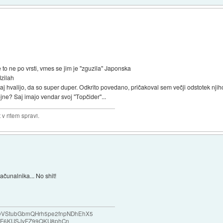
to ne po vrsti, vmes se jim je "zguzila" Japonska
dzilah
j hvalijo, da so super duper. Odkrito povedano, pričakoval sem večji odstotek njiho
ojne? Saj imajo vendar svoj "Topčider"...
v ritem spravi.
čunalnika... No shit!
e69VStubGbmQHrh5pe2fnpNDhEhX5
F6KUSJyFZ99QKU8phCn