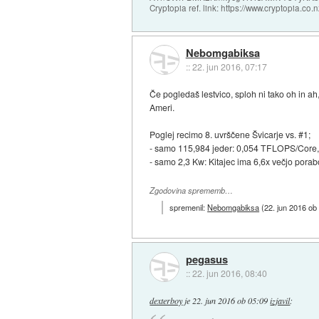
Cryptopia ref. link: https://www.cryptopia.c
Nebomgabiksa
::
22. jun 2016, 07:17
Če pogledaš lestvico, sploh ni tako oh in ah,
Ameri.
Poglej recimo 8. uvrščene Švicarje vs. #1;
- samo 115,984 jeder: 0,054 TFLOPS/Core,
- samo 2,3 Kw: Kitajec ima 6,6x večjo porabo
Zgodovina sprememb…
spremenil:
Nebomgabiksa
(
22. jun 2016 ob
pegasus
::
22. jun 2016, 08:40
dexterboy
je
22. jun 2016 ob 05:09
izjavil
: