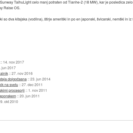
e Sunway TaihuLight celo manj potraten od Tianhe-2 (18 MW), kar je posledica zel
ay Raise OS.
i so dva kitajska (vodilna), štirje ameriški in po en japonski, švicarski, nemški in 
::
14. nov 2017
. jun 2017
alnik
::
27. nov 2016
ostaja dolgočasna
::
23. jun 2014
nik na svetu
::
27. dec 2011
skimi procesorji
::
1. nov 2011
 Japonskem
::
20. jun 2011
9. okt 2010