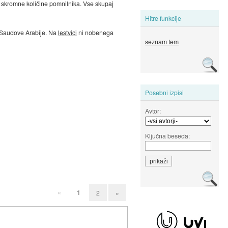
o skromne količine pomnilnika. Vse skupaj
Hitre funkcije
iz Saudove Arabije. Na
lestvici
ni nobenega
seznam tem
Posebni izpisi
Avtor:
Ključna beseda:
«
1
2
»