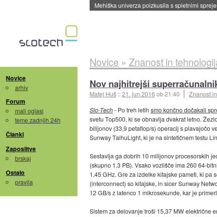
Evropska vesoljska agencija razvija svojo rak
Novice
»
Znanost in tehnologij
Novice
Nov najhitrejši superračunalnik
arhiv
Matej Huš
::
21. jun 2016
ob 21:40
Znanost in
Forum
Slo-Tech
- Po treh letih
smo končno dočakali s
mali oglasi
svetu Top500, ki se obnavlja dvakrat letno. Žezl
teme zadnjih 24h
bilijonov (33,9 petaflop/s) operacij s plavajoč
Članki
Sunway TaihuLight, ki je na sintetičnem testu L
Zaposlitve
Sestavlja ga dobrih 10 milijonov procesorskih j
brskaj
(skupno 1,3 PB). Vsako vozlišče ima 260 64-bit
Ostalo
1,45 GHz. Gre za izdelke kitajske pameti, ki pa 
pravila
(interconnect) so kitajske, in sicer Sunway Netw
12 GB/s z latenco 1 mikrosekunde, kar je primer
Sistem za delovanje troši 15,37 MW električne en