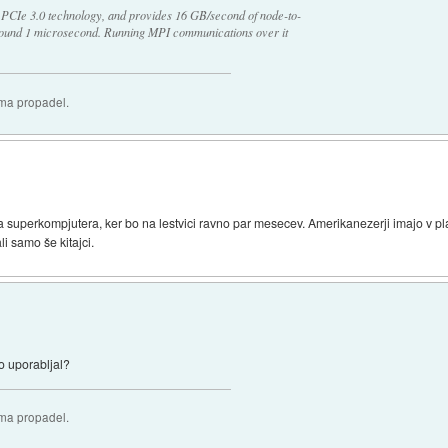
 PCIe 3.0 technology, and provides 16 GB/second of node-to-
around 1 microsecond. Running MPI communications over it
oma propadel.
a superkompjutera, ker bo na lestvici ravno par mesecev. Amerikanezerji imajo v pla
i samo še kitajci.
o uporabljal?
oma propadel.