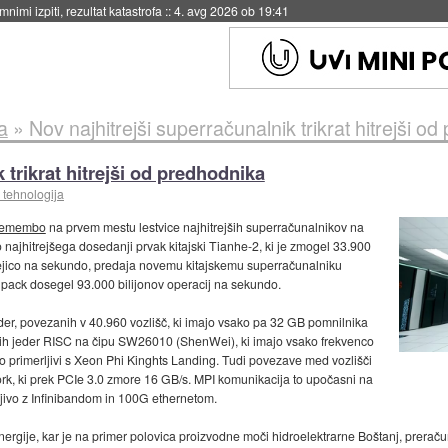
eto za večkratno uporabo
::
4. avg 2026 ob 19:41
a
»
Nov najhitrejši superračunalnik trikrat hitrejši o
 trikrat hitrejši od predhodnika
 tehnologija
premembo
na prvem mestu lestvice najhitrejših superračunalnikov na
o najhitrejšega dosedanji prvak kitajski Tianhe-2, ki je zmogel 33.900
o vejico na sekundo, predaja novemu kitajskemu superračunalniku
inpack dosegel 93.000 bilijonov operacij na sekundo.
eder, povezanih v 40.960 vozlišč, ki imajo vsako pa 32 GB pomnilnika
nih jeder RISC na čipu SW26010 (ShenWei), ki imajo vsako frekvenco
so primerljivi s Xeon Phi Kinghts Landing. Tudi povezave med vozlišči
ork, ki prek PCIe 3.0 zmore 16 GB/s. MPI komunikacija to upočasni na
ljivo z Infinibandom in 100G ethernetom.
ergije, kar je na primer polovica proizvodne moči hidroelektrarne Boštanj, preraču