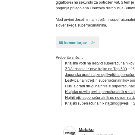
gigaflop/s) na sekundo za potrošen vat. S tem j
poganja prilagojena Linuxova distribucija Sunw
Med prvimi desetimi najhitrejšimi superračunalnik
slovenskega superračunalnika.
68 komentarjev
Preberite si še…
Kitajska vodi na lestvici superračunalnikov
ZDA izpadle iz prve trojke na Top 500
::
25
Japonska gradi najzmogljivejši superračun
Lestvica najhitrejših superračunalnikov p
Rusija gradi drugi najhitrejši superračunal
Kitajska razvila prvi superračunalnik s kitaj
Najhitrejši superračunalnik po novem na
Kitajski superračunalnik najzmogljivejši
::
2
Matako