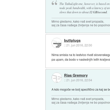
The TaihuLight one, however, is based on
node peak bandwidth, with a latency of 
slows that down to about
12 GB/second
.
Mirno gledamo, kako naš svet propada,
saj za časa našega življenja ne bo popoln
buttplugs
::
21. jun 2016, 22:00
Nima smisla na to lestvico rivati slovenskeg
pa upam, da bodo v naslednjih letih kraljeval
Rias Gremory
::
21. jun 2016, 22:04
A kdo mogoče ve bolj specifično za kaj se b
Mirno gledamo, kako naš svet propada,
saj za časa našega življenja ne bo popoln