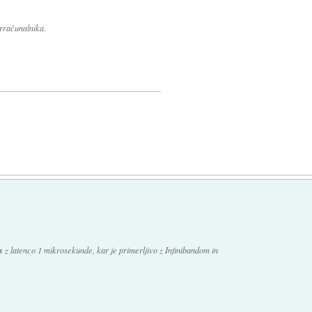
rračunalnika.
s
z latenco 1 mikrosekunde, kar je primerljivo z Infinibandom in