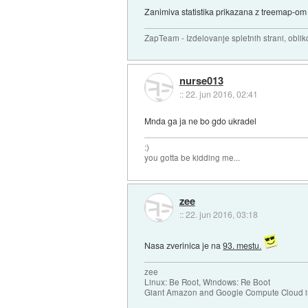
Zanimiva statistika prikazana z treemap-o
ZapTeam - Izdelovanje spletnih strani, obl
nurse013
::
22. jun 2016, 02:41
Mnda ga ja ne bo gdo ukradel
:)
you gotta be kidding me...
zee
::
22. jun 2016, 03:18
Nasa zverinica je na
93. mestu.
zee
Linux: Be Root, Windows: Re Boot
Giant Amazon and Google Compute Cloud in