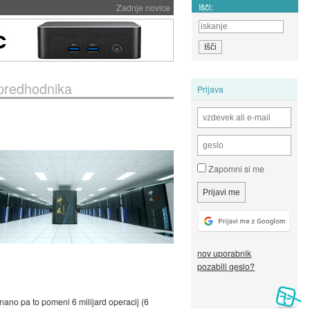
Išči:
Zadnje novice
d predhodnika
Prijava
Zapomni si me
nov uporabnik
pozabili geslo?
nano pa to pomeni 6 milijard operacij (6