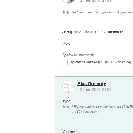
::
21. jun 2016, 21:53
Na lestvici ni nobenega slovenskega supe
Ja saj. Mišo Alkalaj, kje si? Rabimo te.
/\/\.K.
Zgodovina sprememb…
spremenil:
Matako
(
21. jun 2016 ob 21:54
)
Rias Gremory
::
21. jun 2016, 22:00
Typo
MPI komunikacija to upočasni na
12 MB/
100G ethernetom.
Vir pravi: