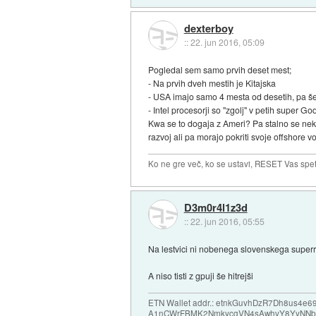
dexterboy
::
22. jun 2016, 05:09
Pogledal sem samo prvih deset mest;
- Na prvih dveh mestih je Kitajska
- USA imajo samo 4 mesta od desetih, pa še 
- Intel procesorji so "zgolj" v petih super Go
Kwa se to dogaja z Ameri? Pa stalno se neka
razvoj ali pa morajo pokriti svoje offshore v
Ko ne gre več, ko se ustavi, RESET Vas spet 
D3m0r4l1z3d
::
22. jun 2016, 05:55
Na lestvici ni nobenega slovenskega superra
A niso tisti z gpuji še hitrejši
ETN Wallet addr.: etnkGuvhDzR7Dh8us4
A1nCWrFBMK2NmkycgVN4sAwhvY8YyNNb