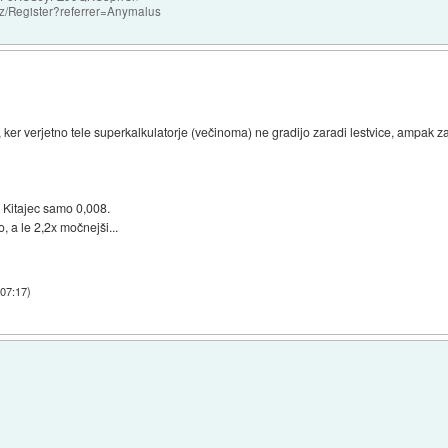
o.nz/Register?referrer=Anymalus
 ker verjetno tele superkalkulatorje (večinoma) ne gradijo zaradi lestvice, ampak zar
 Kitajec samo 0,008.
, a le 2,2x močnejši...
 07:17
)