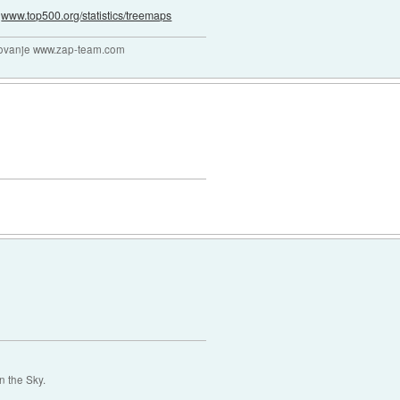
m
www.top500.org/statistics/treemaps
ikovanje www.zap-team.com
 the Sky.