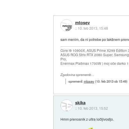
mtosev
::
10. feb 2013, 15:48
sam menim, da ni potrebe po takšnem prenos
Core i9 10900X, ASUS Prime X299 Edition 
ASUS ROG Strix RTX 2080 Super, Samsung
Pro,
Enermax Platimax 1700W | moj oče darko 
Zgodovina sprememb…
spremenil:
mtosev
(
10. feb 2013 ob 15:49
)
skika
::
10. feb 2013, 15:52
Hmm prenosnik z ultra ločljivostjo.