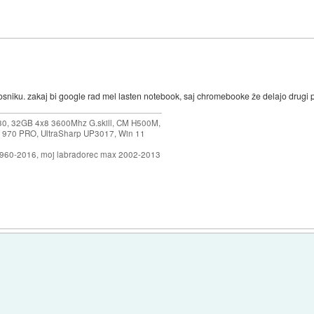
niku. zakaj bi google rad mel lasten notebook, saj chromebooke že delajo drugi p
30, 32GB 4x8 3600Mhz G.skill, CM H500M,
 970 PRO, UltraSharp UP3017, Win 11
1960-2016, moj labradorec max 2002-2013