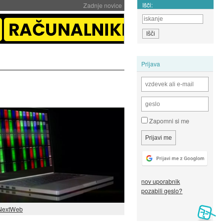
Išči:
Zadnje novice
Prijava
Zapomni si me
nov uporabnik
pozabili geslo?
NextWeb