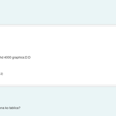
l hd 4000 graphics:D:D
12
)
jena ko tablica?