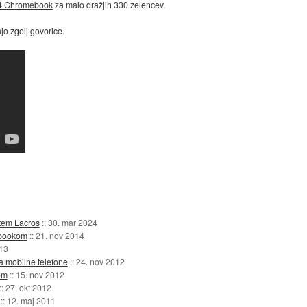
14 Chromebook
za malo dražjih 330 zelencev.
ajo zgolj govorice.
stem Lacros
::
30. mar 2024
ebookom
::
21. nov 2014
013
a mobilne telefone
::
24. nov 2012
om
::
15. nov 2012
::
27. okt 2012
::
12. maj 2011