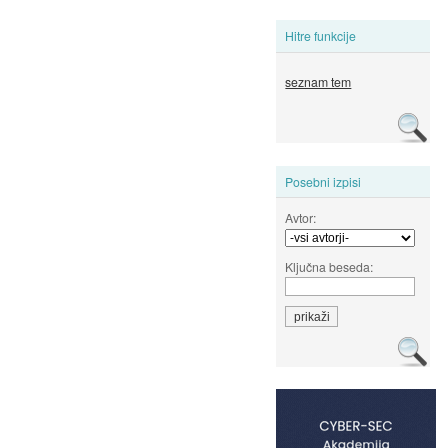
Hitre funkcije
seznam tem
Posebni izpisi
Avtor:
Ključna beseda: