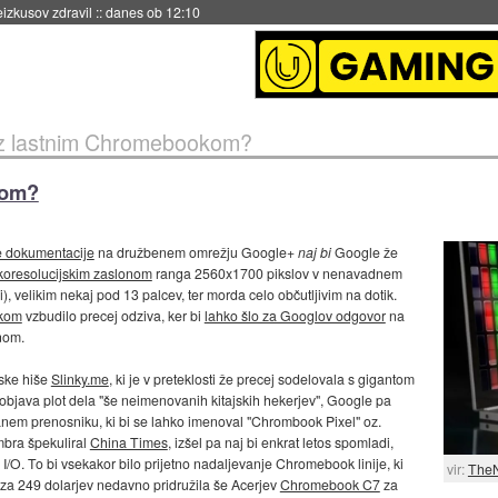
naslednji dve leti
::
danes ob 11:37
z lastnim Chromebookom?
kom?
e dokumentacije
na družbenem omrežju Google+
naj bi
Google že
okoresolucijskim zaslonom
ranga 2560x1700 pikslov v nenavadnem
, velikim nekaj pod 13 palcev, ter morda celo občutljivim na dotik.
tkom
vzbudilo precej odziva, ker bi
lahko šlo za Googlov odgovor
na
nom.
rske hiše
Slinky.me
, ki je v preteklosti že precej sodelovala s gigantom
e objava plot dela "še neimenovanih kitajskih hekerjev", Google pa
anem prenosniku, ki bi se lahko imenoval "Chrombook Pixel" oz.
mbra špekuliral
China Times
, izšel pa naj bi enkrat letos spomladi,
. To bi vsekakor bilo prijetno nadaljevanje Chromebook linije, ki
vir:
The
za 249 dolarjev nedavno pridružila še Acerjev
Chromebook C7
za