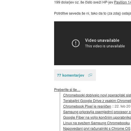
199 dolarjev oz. še čisto sveži HP-jev
Pavilion 
Potrditve seveda še ni, tako da to (za zdaj) ostaj
77 komentarjev
Preberite si še…
Chromebooki dobivajo novi operacijski si
Terabajtni Google Drive z vsakim Chrom
Chromebook Pixel je resničen
::
22. feb 2
Samsung pripravlja osemjedrni procesor z
Google Fiber na voljo končnim uporabnik
Linux na svežem Samsung Chromebooku
Napovedani prvi računalniki s Chrome OS