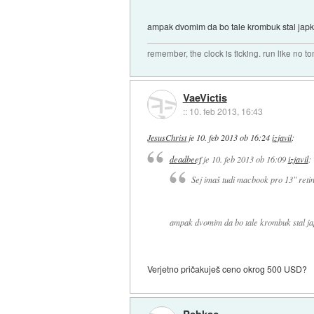
ampak dvomim da bo tale krombuk stal japk
remember, the clock is ticking. run like no t
VaeVictis
::
10. feb 2013, 16:43
JesusChrist
je
10. feb 2013 ob 16:24
izjavil
:
deadbeef
je
10. feb 2013 ob 16:09
izjavil
:
Sej imaš tudi macbook pro 13" retin
ampak dvomim da bo tale krombuk stal ja
Verjetno pričakuješ ceno okrog 500 USD?
Pebkac