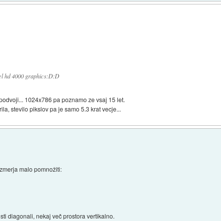
tel hd 4000 graphics:D:D
odvoji... 1024x786 pa poznamo ze vsaj 15 let.
a, stevilo pikslov pa je samo 5.3 krat vecje...
azmerja malo pomnožiti:
isti diagonali, nekaj več prostora vertikalno.