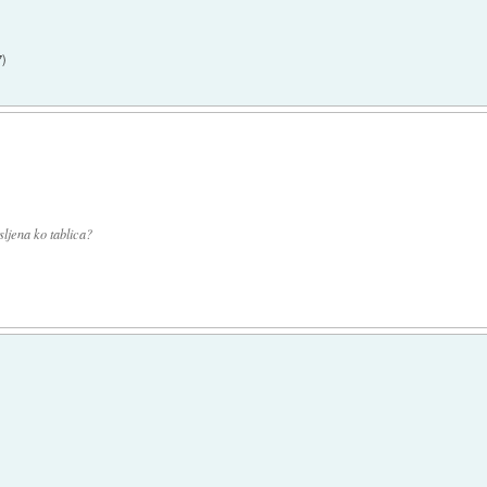
7
)
sljena ko tablica?