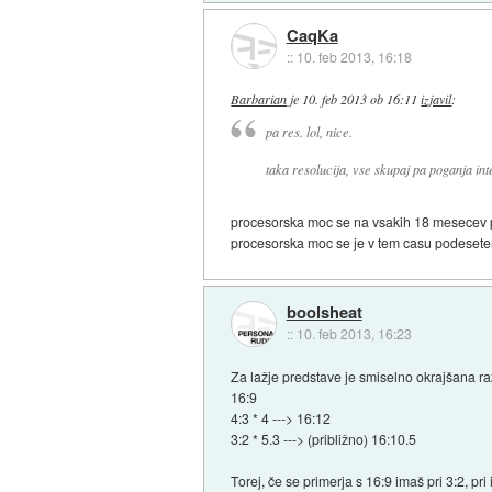
CaqKa
::
10. feb 2013, 16:18
Barbarian
je
10. feb 2013 ob 16:11
izjavil
:
pa res. lol, nice.
taka resolucija, vse skupaj pa poganja in
procesorska moc se na vsakih 18 mesecev p
procesorska moc se je v tem casu podeseteril
boolsheat
::
10. feb 2013, 16:23
Za lažje predstave je smiselno okrajšana r
16:9
4:3 * 4 ---> 16:12
3:2 * 5.3 ---> (približno) 16:10.5
Torej, če se primerja s 16:9 imaš pri 3:2, pri 