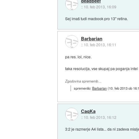
deadbeef
::
10. feb 2013, 16:09
Sej imaš tudi macbook pro 13" retina.
Barbarian
::
10. feb 2013, 16:11
pa res. lol, nice.
taka resolucija, vse skupaj pa poganja inte
Zgodovina sprememb…
spremenilo:
Barbarian
(
10. feb 2013 ob 16:
CaqKa
::
10. feb 2013, 16:12
3:2 je razmerje A4 lista... da ni zadeva misl