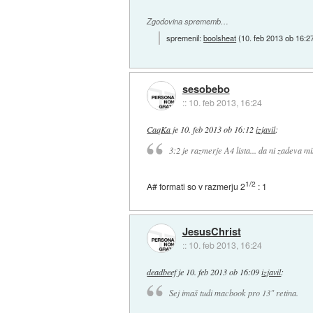
Zgodovina sprememb…
spremenil:
boolsheat
(
10. feb 2013 ob 16:2
sesobebo
::
10. feb 2013, 16:24
CaqKa
je
10. feb 2013 ob 16:12
izjavil
:
3:2 je razmerje A4 lista... da ni zadeva mi
1/2
A# formati so v razmerju 2
: 1
JesusChrist
::
10. feb 2013, 16:24
deadbeef
je
10. feb 2013 ob 16:09
izjavil
:
Sej imaš tudi macbook pro 13" retina.