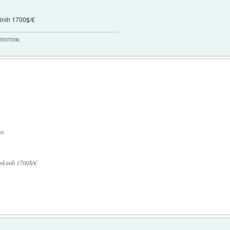
inih 1700$/€
omorrow.
a.
pkinih 1700$/€