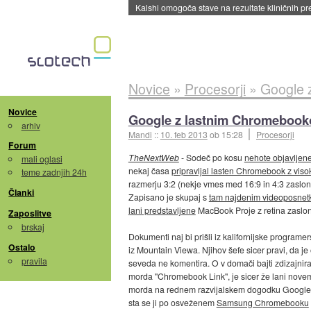
Sandisk že prodal več kot polovico SSD-jev za 
Novice
»
Procesorji
»
Google 
Novice
Google z lastnim Chromeboo
arhiv
Mandi
::
10. feb 2013
ob 15:28
Procesorji
Forum
TheNextWeb
- Sodeč po kosu
nehote objavljen
mali oglasi
nekaj časa
pripravljal lasten Chromebook z vis
teme zadnjih 24h
razmerju 3:2 (nekje vmes med 16:9 in 4:3 zasloni)
Članki
Zapisano je skupaj s
tam najdenim videoposne
lani predstavljene
MacBook Proje z retina zaslo
Zaposlitve
brskaj
Dokumenti naj bi prišli iz kalifornijske programe
Ostalo
iz Mountain Viewa. Njihov šefe sicer pravi, da j
pravila
seveda ne komentira. O v domači bajti zdizajnir
morda "Chromebook Link", je sicer že lani nove
morda na rednem razvijalskem dogodku Google I/O
sta se ji po osveženem
Samsung Chromebooku