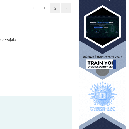
«
1
2
»
roizvajalci