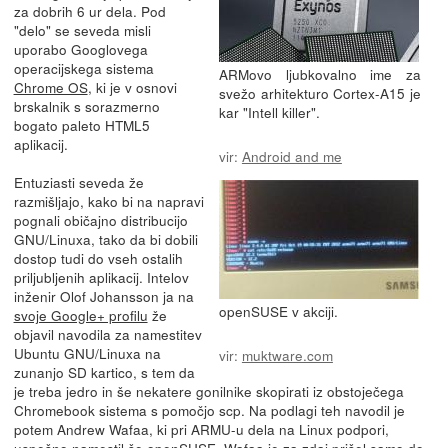
za dobrih 6 ur dela. Pod
"delo" se seveda misli
uporabo Googlovega
operacijskega sistema
ARMovo ljubkovalno ime za
Chrome OS
, ki je v osnovi
svežo arhitekturo Cortex-A15 je
brskalnik s sorazmerno
kar "Intell killer".
bogato paleto HTML5
aplikacij.
vir:
Android and me
Entuziasti seveda že
razmišljajo, kako bi na napravi
pognali običajno distribucijo
GNU/Linuxa, tako da bi dobili
dostop tudi do vseh ostalih
priljubljenih aplikacij. Intelov
inženir Olof Johansson ja na
openSUSE v akciji.
svoje Google+ profilu
že
objavil navodila za namestitev
Ubuntu GNU/Linuxa na
vir:
muktware.com
zunanjo SD kartico, s tem da
je treba jedro in še nekatere gonilnike skopirati iz obstoječega
Chromebook sistema s pomočjo scp. Na podlagi teh navodil je
potem Andrew Wafaa, ki pri ARMU-u dela na Linux podpori,
uspešno namestil še openSUSE
. Wafaa je za zdaj prišel samo do