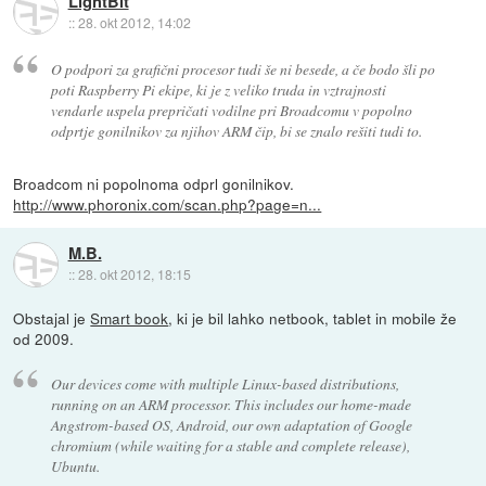
LightBit
::
28. okt 2012, 14:02
O podpori za grafični procesor tudi še ni besede, a če bodo šli po
poti Raspberry Pi ekipe, ki je z veliko truda in vztrajnosti
vendarle uspela prepričati vodilne pri Broadcomu v popolno
odprtje gonilnikov za njihov ARM čip, bi se znalo rešiti tudi to.
Broadcom ni popolnoma odprl gonilnikov.
http://www.phoronix.com/scan.php?page=n...
M.B.
::
28. okt 2012, 18:15
Obstajal je
Smart book
, ki je bil lahko netbook, tablet in mobile že
od 2009.
Our devices come with multiple Linux-based distributions,
running on an ARM processor. This includes our home-made
Angstrom-based OS, Android, our own adaptation of Google
chromium (while waiting for a stable and complete release),
Ubuntu.