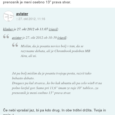
prenosnik je meni osebno 13" prava stvar.
avister
::
27. okt 2012, 11:16
klinker
je
27. okt 2012 ob 11:07
izjavil
:
avister
je
27. okt 2012 ob 10:39
izjavil
:
Mislim, da je poanta novice bolj v tem, da se
razvname debata, ali je Chrombook podoben MB
Airu, ali ni.
Jst pa bolj mislim da je poanta tvojega posta, razvit tako
bebasto debato.
Drugace pa kul stvarca...ko bo kak ubuntu ali pa celo win8 rt na
polno lavfal gor. Samo pri 11,6" imam ze raje 10" tablico...za
prenosnik je meni osebno 13" prava stvar.
Če nebi vprašal jaz, bi pa kdo drug. In obe trditvi držita. Tvoja in
moja :)