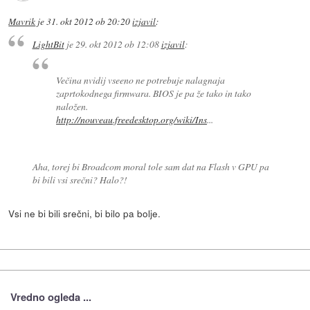
Mavrik
je
31. okt 2012 ob 20:20
izjavil
:
LightBit
je
29. okt 2012 ob 12:08
izjavil
:
Večina nvidij vseeno ne potrebuje nalagnaja
zaprtokodnega firmwara. BIOS je pa že tako in tako
naložen.
http://nouveau.freedesktop.org/wiki/Ins
...
Aha, torej bi Broadcom moral tole sam dat na Flash v GPU pa
bi bili vsi srečni? Halo?!
Vsi ne bi bili srečni, bi bilo pa bolje.
Vredno ogleda ...