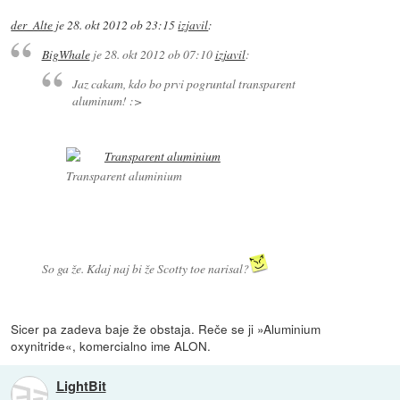
der_Alte
je
28. okt 2012 ob 23:15
izjavil
:
BigWhale
je
28. okt 2012 ob 07:10
izjavil
:
Jaz cakam, kdo bo prvi pogruntal transparent
aluminum! :>
Transparent aluminium
So ga že. Kdaj naj bi že Scotty toe narisal?
Sicer pa zadeva baje že obstaja. Reče se ji »Aluminium
oxynitride«, komercialno ime ALON.
LightBit