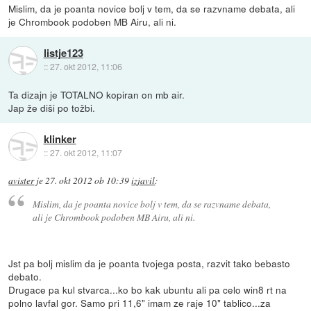
Mislim, da je poanta novice bolj v tem, da se razvname debata, ali
je Chrombook podoben MB Airu, ali ni.
listje123
::
27. okt 2012, 11:06
Ta dizajn je TOTALNO kopiran on mb air.
Jap že diši po tožbi.
klinker
::
27. okt 2012, 11:07
avister
je
27. okt 2012 ob 10:39
izjavil
:
Mislim, da je poanta novice bolj v tem, da se razvname debata,
ali je Chrombook podoben MB Airu, ali ni.
Jst pa bolj mislim da je poanta tvojega posta, razvit tako bebasto
debato.
Drugace pa kul stvarca...ko bo kak ubuntu ali pa celo win8 rt na
polno lavfal gor. Samo pri 11,6" imam ze raje 10" tablico...za