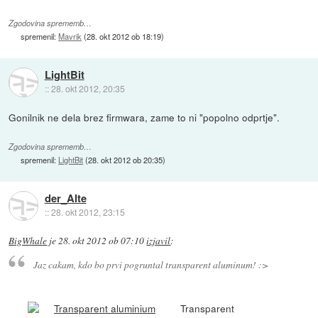
Zgodovina sprememb…
spremenil:
Mavrik
(
28. okt 2012 ob 18:19
)
LightBit
::
28. okt 2012, 20:35
Gonilnik ne dela brez firmwara, zame to ni "popolno odprtje".
Zgodovina sprememb…
spremenil:
LightBit
(
28. okt 2012 ob 20:35
)
der_Alte
::
28. okt 2012, 23:15
BigWhale
je
28. okt 2012 ob 07:10
izjavil
:
Jaz cakam, kdo bo prvi pogruntal transparent aluminum! :>
Transparent