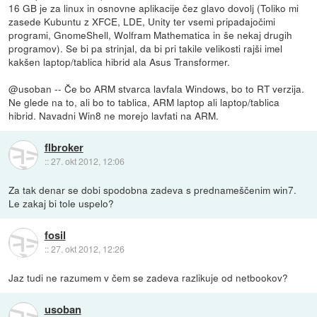
16 GB je za linux in osnovne aplikacije čez glavo dovolj (Toliko mi
zasede Kubuntu z XFCE, LDE, Unity ter vsemi pripadajočimi
programi, GnomeShell, Wolfram Mathematica in še nekaj drugih
programov). Se bi pa strinjal, da bi pri takile velikosti rajši imel
kakšen laptop/tablica hibrid ala Asus Transformer.
@usoban -- Če bo ARM stvarca lavfala Windows, bo to RT verzija.
Ne glede na to, ali bo to tablica, ARM laptop ali laptop/tablica
hibrid. Navadni Win8 ne morejo lavfati na ARM.
flbroker
::
27. okt 2012, 12:06
Za tak denar se dobi spodobna zadeva s prednameščenim win7.
Le zakaj bi tole uspelo?
fosil
::
27. okt 2012, 12:26
Jaz tudi ne razumem v čem se zadeva razlikuje od netbookov?
usoban