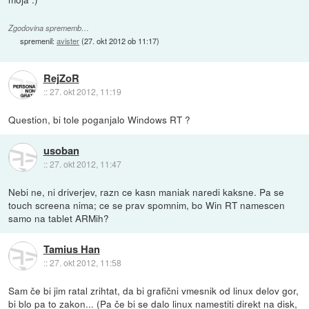
Zgodovina sprememb…
spremenil:
avister
(
27. okt 2012 ob 11:17
)
RejZoR
::
27. okt 2012, 11:19
Question, bi tole poganjalo Windows RT ?
usoban
::
27. okt 2012, 11:47
Nebi ne, ni driverjev, razn ce kasn maniak naredi kaksne. Pa se
touch screena nima; ce se prav spomnim, bo Win RT namescen
samo na tablet ARMih?
Tamius Han
::
27. okt 2012, 11:58
Sam če bi jim ratal zrihtat, da bi grafični vmesnik od linux delov gor,
bi blo pa to zakon... (Pa če bi se dalo linux namestiti direkt na disk,