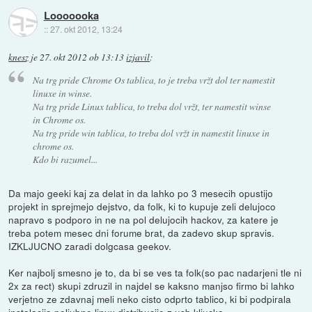
Looooooka
::
27. okt 2012, 13:24
knesz
je
27. okt 2012 ob 13:13
izjavil
:
Na trg pride Chrome Os tablica, to je treba vržt dol ter namestit
linuxe in winse.
Na trg pride Linux tablica, to treba dol vržt, ter namestit winse
in Chrome os.
Na trg pride win tablica, to treba dol vržt in namestit linuxe in
chrome os.
Kdo bi razumel...
Da majo geeki kaj za delat in da lahko po 3 mesecih opustijo
projekt in sprejmejo dejstvo, da folk, ki to kupuje zeli delujoco
napravo s podporo in ne na pol delujocih hackov, za katere je
treba potem mesec dni forume brat, da zadevo skup spravis.
IZKLJUCNO zaradi dolgcasa geekov.
Ker najbolj smesno je to, da bi se ves ta folk(so pac nadarjeni tle ni
2x za rect) skupi zdruzil in najdel se kaksno manjso firmo bi lahko
verjetno ze zdavnaj meli neko cisto odprto tablico, ki bi podpirala