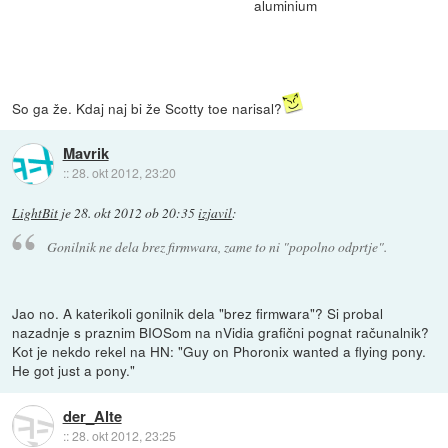
aluminium
So ga že. Kdaj naj bi že Scotty toe narisal?
Mavrik
::
28. okt 2012, 23:20
LightBit
je
28. okt 2012 ob 20:35
izjavil
:
Gonilnik ne dela brez firmwara, zame to ni "popolno odprtje".
Jao no. A katerikoli gonilnik dela "brez firmwara"? Si probal
nazadnje s praznim BIOSom na nVidia grafični pognat računalnik?
Kot je nekdo rekel na HN: "Guy on Phoronix wanted a flying pony.
He got just a pony."
der_Alte
::
28. okt 2012, 23:25