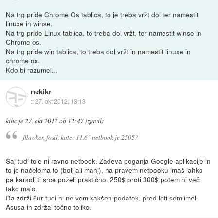
Na trg pride Chrome Os tablica, to je treba vržt dol ter namestit
linuxe in winse.
Na trg pride Linux tablica, to treba dol vržt, ter namestit winse in
Chrome os.
Na trg pride win tablica, to treba dol vržt in namestit linuxe in
chrome os.
Kdo bi razumel...
nekikr
::
27. okt 2012, 13:13
kihc
je
27. okt 2012 ob 12:47
izjavil
:
flbroker, fosil, kater 11.6" netbook je 250$?
Saj tudi tole ni ravno netbook. Zadeva poganja Google aplikacije in
to je načeloma to (bolj ali manj), na pravem netbooku imaš lahko
pa karkoli ti srce poželi praktično. 250$ proti 300$ potem ni več
tako malo.
Da zdrži 6ur tudi ni ne vem kakšen podatek, pred leti sem imel
Asusa in zdržal točno toliko.