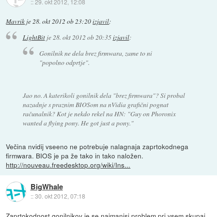
::
29. okt 2012, 12:08
Mavrik
je
28. okt 2012 ob 23:20
izjavil
:
LightBit
je
28. okt 2012 ob 20:35
izjavil
:
Gonilnik ne dela brez firmwara, zame to ni
"popolno odprtje".
Jao no. A katerikoli gonilnik dela "brez firmwara"? Si probal
nazadnje s praznim BIOSom na nVidia grafični pognat
računalnik? Kot je nekdo rekel na HN: "Guy on Phoronix
wanted a flying pony. He got just a pony."
Večina nvidij vseeno ne potrebuje nalagnaja zaprtokodnega
firmwara. BIOS je pa že tako in tako naložen.
http://nouveau.freedesktop.org/wiki/Ins...
BigWhale
::
30. okt 2012, 07:18
Zaprtokodnost gonilnikov je se najmanjsi problem pri vsem skupaj.