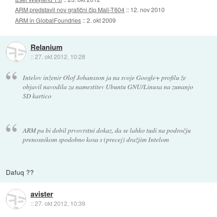
ARM predstavil nov grafični čip Mali-T604
::
12. nov 2010
ARM in GlobalFoundries
::
2. okt 2009
Relanium
::
27. okt 2012, 10:28
Intelov inženir Olof Johansson ja na svoje Google+ profilu že
objavil navodila za namestitev Ubuntu GNU/Linuxa na zunanjo
SD kartico
ARM pa bi dobil prvovrstni dokaz, da se lahko tudi na področju
prenosnikom spodobno kosa s (precej) dražjim Intelom
Dafuq ??
avister
::
27. okt 2012, 10:39