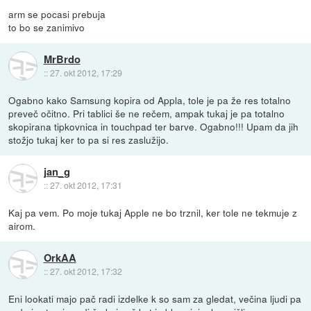
arm se pocasi prebuja
to bo se zanimivo
MrBrdo
::
27. okt 2012, 17:29
Ogabno kako Samsung kopira od Appla, tole je pa že res totalno
preveč očitno. Pri tablici še ne rečem, ampak tukaj je pa totalno
skopirana tipkovnica in touchpad ter barve. Ogabno!!! Upam da jih
stožjo tukaj ker to pa si res zaslužijo.
jan_g
::
27. okt 2012, 17:31
Kaj pa vem. Po moje tukaj Apple ne bo trznil, ker tole ne tekmuje z
airom.
OrkAA
::
27. okt 2012, 17:32
Eni lookati majo pač radi izdelke k so sam za gledat, večina ljudi pa