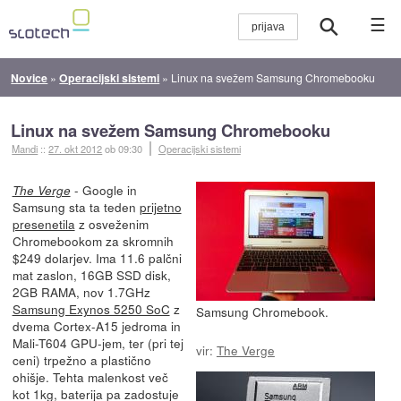
☰
Novice
»
Operacijski sistemi
»
Linux na svežem Samsung Chromebooku
Linux na svežem Samsung Chromebooku
Mandi
::
27. okt 2012
ob 09:30
Operacijski sistemi
- Google in
The Verge
Samsung sta ta teden
prijetno
presenetila
z osveženim
Chromebookom za skromnih
$249 dolarjev. Ima 11.6 palčni
mat zaslon, 16GB SSD disk,
2GB RAMA, nov 1.7GHz
Samsung Exynos 5250 SoC
z
Samsung Chromebook.
dvema Cortex-A15 jedroma in
Mali-T604 GPU-jem, ter (pri tej
vir:
The Verge
ceni) trpežno a plastično
ohišje. Tehta malenkost več
kot 1kg, baterija pa zadostuje