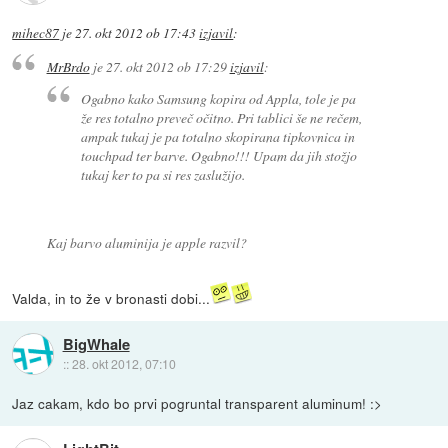
mihec87
je
27. okt 2012 ob 17:43
izjavil
:
MrBrdo
je
27. okt 2012 ob 17:29
izjavil
:
Ogabno kako Samsung kopira od Appla, tole je pa
že res totalno preveč očitno. Pri tablici še ne rečem,
ampak tukaj je pa totalno skopirana tipkovnica in
touchpad ter barve. Ogabno!!! Upam da jih stožjo
tukaj ker to pa si res zaslužijo.
Kaj barvo aluminija je apple razvil?
Valda, in to že v bronasti dobi...
BigWhale
::
28. okt 2012, 07:10
Jaz cakam, kdo bo prvi pogruntal transparent aluminum! :>