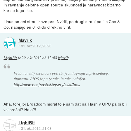
In ravnanje celotne open source skupnosti je naravnost bizarno
kar se tega tice.
Linus po eni strani kaze prst Nvidii, po drugi strani pa jim Cox &
Co. nabijajo en 8" dildo direktno v rit.
Mavrik
::
31. okt 2012, 20:20
LightBit
je
29. okt 2012 ob 12:08
izjavil
:
Večina nvidij vseeno ne potrebuje nalagnaja zaprtokodnega
firmwara. BIOS je pa že tako in tako naložen.
http://nouveau.freedesktop.org/wiki/Ins...
Aha, torej bi Broadcom moral tole sam dat na Flash v GPU pa bi bili
vsi srečni? Halo?!
LightBit
::
31. okt 2012, 21:08