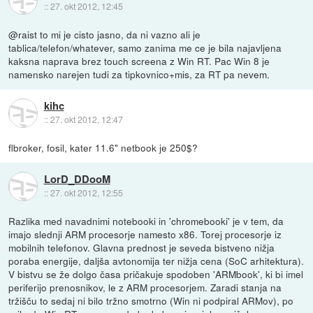
::
27. okt 2012, 12:45
@raist to mi je cisto jasno, da ni vazno ali je
tablica/telefon/whatever, samo zanima me ce je bila najavljena
kaksna naprava brez touch screena z Win RT. Pac Win 8 je
namensko narejen tudi za tipkovnico+mis, za RT pa nevem.
kihc
::
27. okt 2012, 12:47
flbroker, fosil, kater 11.6" netbook je 250$?
LorD_DDooM
::
27. okt 2012, 12:55
Razlika med navadnimi notebooki in 'chromebooki' je v tem, da
imajo slednji ARM procesorje namesto x86. Torej procesorje iz
mobilnih telefonov. Glavna prednost je seveda bistveno nižja
poraba energije, daljša avtonomija ter nižja cena (SoC arhitektura).
V bistvu se že dolgo časa pričakuje spodoben 'ARMbook', ki bi imel
periferijo prenosnikov, le z ARM procesorjem. Zaradi stanja na
tržišču to sedaj ni bilo tržno smotrno (Win ni podpiral ARMov), po