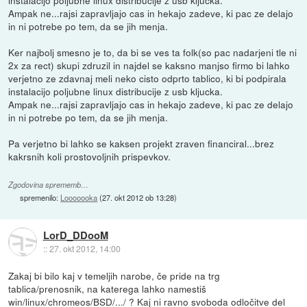
instalacijo poljubne linux distribucije z usb kljucka.
Ampak ne...rajsi zapravljajo cas in hekajo zadeve, ki pac ze delajo
in ni potrebe po tem, da se jih menja.
Ker najbolj smesno je to, da bi se ves ta folk(so pac nadarjeni tle ni
2x za rect) skupi zdruzil in najdel se kaksno manjso firmo bi lahko
verjetno ze zdavnaj meli neko cisto odprto tablico, ki bi podpirala
instalacijo poljubne linux distribucije z usb kljucka.
Ampak ne...rajsi zapravljajo cas in hekajo zadeve, ki pac ze delajo
in ni potrebe po tem, da se jih menja.
Pa verjetno bi lahko se kaksen projekt zraven financiral...brez
kakrsnih koli prostovoljnih prispevkov.
Zgodovina sprememb…
spremenilo:
Looooooka
(
27. okt 2012 ob 13:28
)
LorD_DDooM
::
27. okt 2012, 14:00
Zakaj bi bilo kaj v temeljih narobe, če pride na trg
tablica/prenosnik, na katerega lahko namestiš
win/linux/chromeos/BSD/.../ ? Kaj ni ravno svoboda odločitve del