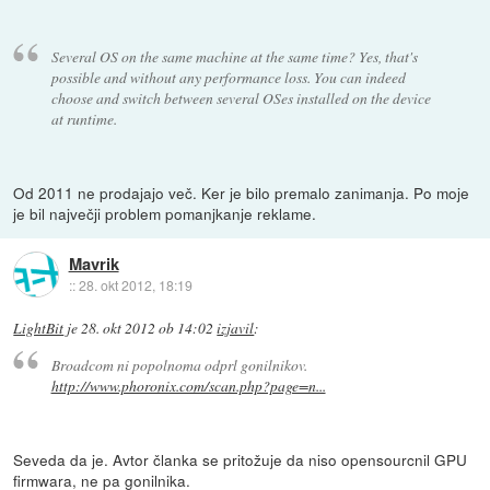
Several OS on the same machine at the same time? Yes, that's
possible and without any performance loss. You can indeed
choose and switch between several OSes installed on the device
at runtime.
Od 2011 ne prodajajo več. Ker je bilo premalo zanimanja. Po moje
je bil največji problem pomanjkanje reklame.
Mavrik
::
28. okt 2012, 18:19
LightBit
je
28. okt 2012 ob 14:02
izjavil
:
Broadcom ni popolnoma odprl gonilnikov.
http://www.phoronix.com/scan.php?page=n...
Seveda da je. Avtor članka se pritožuje da niso opensourcnil GPU
firmwara, ne pa gonilnika.