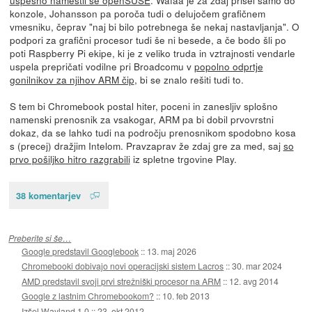
konzole, Johansson pa poroča tudi o delujočem grafičnem
vmesniku, čeprav "naj bi bilo potrebnega še nekaj nastavljanja". O
podpori za grafični procesor tudi še ni besede, a če bodo šli po
poti Raspberry Pi ekipe, ki je z veliko truda in vztrajnosti vendarle
uspela prepričati vodilne pri Broadcomu v
popolno odprtje
gonilnikov za njihov ARM čip
, bi se znalo rešiti tudi to.
S tem bi Chromebook postal hiter, poceni in zanesljiv splošno
namenski prenosnik za vsakogar, ARM pa bi dobil prvovrstni
dokaz, da se lahko tudi na področju prenosnikom spodobno kosa
s (precej) dražjim Intelom. Pravzaprav že zdaj gre za med, saj
so
prvo pošiljko hitro razgrabili
iz spletne trgovine Play.
38 komentarjev
Preberite si še…
Google predstavil Googlebook
::
13. maj 2026
Chromebooki dobivajo novi operacijski sistem Lacros
::
30. mar 2024
AMD predstavil svoji prvi strežniški procesor na ARM
::
12. avg 2014
Google z lastnim Chromebookom?
::
10. feb 2013
Izšel Wayland 1.0
::
23. okt 2012