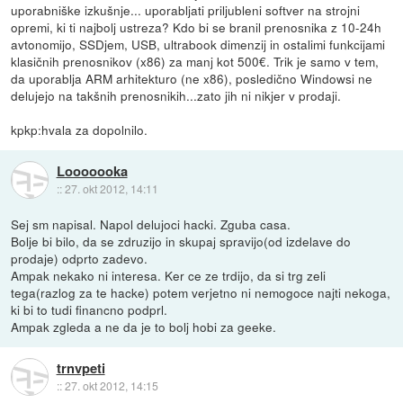
uporabniške izkušnje... uporabljati priljubleni softver na strojni
opremi, ki ti najbolj ustreza? Kdo bi se branil prenosnika z 10-24h
avtonomijo, SSDjem, USB, ultrabook dimenzij in ostalimi funkcijami
klasičnih prenosnikov (x86) za manj kot 500€. Trik je samo v tem,
da uporablja ARM arhitekturo (ne x86), posledično Windowsi ne
delujejo na takšnih prenosnikih...zato jih ni nikjer v prodaji.
kpkp:hvala za dopolnilo.
Looooooka
::
27. okt 2012, 14:11
Sej sm napisal. Napol delujoci hacki. Zguba casa.
Bolje bi bilo, da se zdruzijo in skupaj spravijo(od izdelave do
prodaje) odprto zadevo.
Ampak nekako ni interesa. Ker ce ze trdijo, da si trg zeli
tega(razlog za te hacke) potem verjetno ni nemogoce najti nekoga,
ki bi to tudi financno podprl.
Ampak zgleda a ne da je to bolj hobi za geeke.
trnvpeti
::
27. okt 2012, 14:15