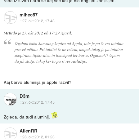
rada iz stvari nardi še kej več kot je blo original zamišljen.
mihec87
::
27. okt 2012, 17:43
MrBrdo
je
27. okt 2012 ob 17:29
izjavil
:
Ogabno kako Samsung kopira od Appla, tole je pa že res totalno
preveč očitno. Pri tablici še ne rečem, ampak tukaj je pa totalno
skopirana tipkovnica in touchpad ter barve. Ogabno!!! Upam
da jih stožjo tukaj ker to pa si res zaslužijo.
Kaj barvo aluminija je apple razvil?
D3m
::
27. okt 2012, 17:45
Zgleda, da tudi aluminij.
AlienRR
::
28. okt 2012, 01:23