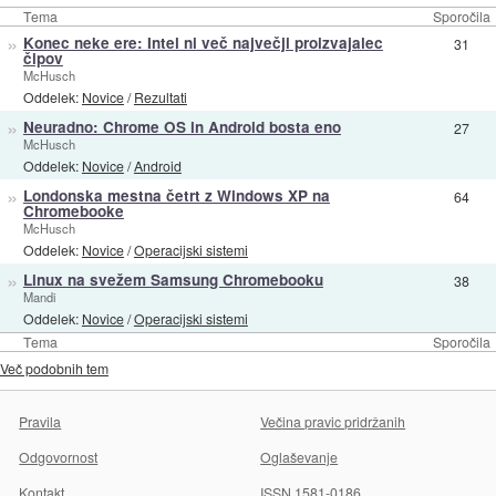
Tema
Sporočila
»
Konec neke ere: Intel ni več največji proizvajalec
31
čipov
McHusch
Oddelek:
Novice
/
Rezultati
»
Neuradno: Chrome OS in Android bosta eno
27
McHusch
Oddelek:
Novice
/
Android
»
Londonska mestna četrt z Windows XP na
64
Chromebooke
McHusch
Oddelek:
Novice
/
Operacijski sistemi
»
Linux na svežem Samsung Chromebooku
38
Mandi
Oddelek:
Novice
/
Operacijski sistemi
Tema
Sporočila
Več podobnih tem
Pravila
Večina pravic pridržanih
Odgovornost
Oglaševanje
Kontakt
ISSN 1581-0186