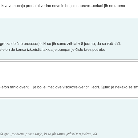
ci krvavo nucajo prodajat vedno nove in boljse naprave...cetudi jih ne rabmo
gre za obične procesorje, ki so jih samo zrihtal v 8 jedrne, da se več sliši.
telefon do konca izkoristit, tak da je pumpanje čisto brez potrebe.
telefon rahlo overkill, je bolje imeti dve visokofrekvenčni jedri. Quad je nekako še sm
da gre za obične procesorje, ki so jih samo zrihtal v 8 jedrne, da