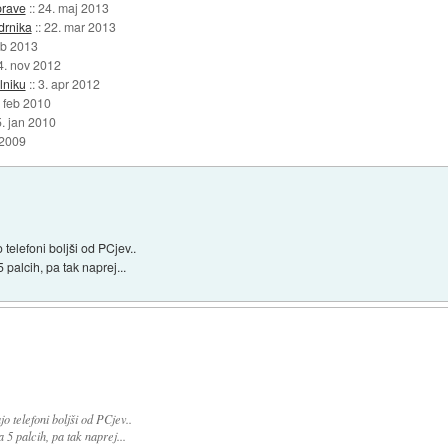
prave
::
24. maj 2013
drnika
::
22. mar 2013
eb 2013
4. nov 2012
lniku
::
3. apr 2012
. feb 2010
5. jan 2010
 2009
telefoni boljši od PCjev..
palcih, pa tak naprej...
o telefoni boljši od PCjev..
 5 palcih, pa tak naprej...