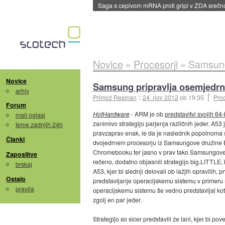
BMW v vozilih začel predvajati reklame
::
dane
Novice
»
Procesorji
»
Samsung 
Novice
Samsung pripravlja osemjedrni
arhiv
Primož Resman
::
24. nov 2012
ob 19:35
Proc
Forum
HotHardware
- ARM je ob
predstavitvi svojih 64-
mali oglasi
zanimivo strategijo parjenja različnih jeder. A5
teme zadnjih 24h
pravzaprav enak, le da je naslednik popolnoma 
Članki
dvojedrnem procesorju iz Samsungove družine 
Chromebooku ter jasno v prav tako Samsungove
Zaposlitve
rečeno, dodatno objasnili strategijo big.LITTLE, kj
brskaj
A53, kjer bi slednji delovali ob lažjih opravilih, 
Ostalo
predstavljanje operacijskemu sistemu v primeru m
pravila
operacijskemu sistemu še vedno predstavljal kot d
zgolj en par jeder.
Strategijo so sicer predstavili že lani, kjer bi 