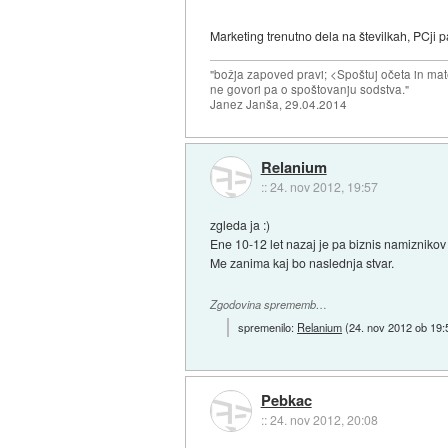
Marketing trenutno dela na številkah, PCji pa 
"božja zapoved pravi; <Spoštuj očeta in mat
ne govori pa o spoštovanju sodstva."
Janez Janša, 29.04.2014
Relanium
::
24. nov 2012, 19:57
zgleda ja :)
Ene 10-12 let nazaj je pa biznis namiznikov 
Me zanima kaj bo naslednja stvar.
Zgodovina sprememb…
spremenilo:
Relanium
(
24. nov 2012 ob 19:
Pebkac
::
24. nov 2012, 20:08