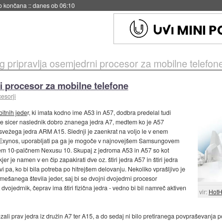
s ob 06:09
pripravlja osemjedrni procesor za mobilne telefon
 procesor za mobilne telefone
esorji
bitnih jede
r, ki imata kodno ime A53 in A57, dodbra predelal tudi
3 je sicer naslednik dobro znanega jedra A7, medtem ko je A57
svežega jedra ARM A15. Slednji je zaenkrat na voljo le v enem
Exynos, uporabljati pa ga je mogoče v najnovejšem Samsungovem
m 10-palčnem Nexusu 10. Skupaj z jedroma A53 in A57 so kot
er je namen v en čip zapakirati dve oz. štiri jedra A57 in štiri jedra
prvi pa, ko bi bila potreba po hitrejšem delovanju. Nekoliko vprašljivo je
ešanega števila jeder, saj bi se dvojni dvojedrni procesor
vojedrnik, čeprav ima štiri fizična jedra - vedno bi bil namreč aktiven
vir:
HotH
povezali prav jedra iz družin A7 ter A15, a do sedaj ni bilo pretiranega povpraševanj