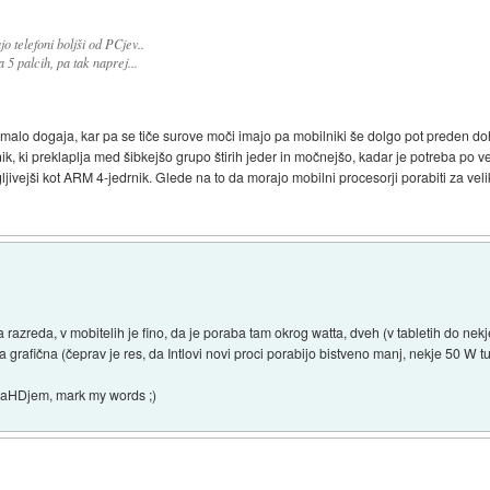
o telefoni boljši od PCjev..
 5 palcih, pa tak naprej...
malo dogaja, kar pa se tiče surove moči imajo pa mobilniki še dolgo pot preden doh
nik, ki preklaplja med šibkejšo grupo štirih jeder in močnejšo, kadar je potreba po v
ljivejši kot ARM 4-jedrnik. Glede na to da morajo mobilni procesorji porabiti za veli
a razreda, v mobitelih je fino, da je poraba tam okrog watta, dveh (v tabletih do nek
grafična (čeprav je res, da Intlovi novi proci porabijo bistveno manj, nekje 50 W t
traHDjem, mark my words ;)