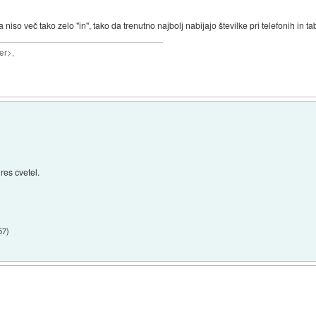
niso več tako zelo "in", tako da trenutno najbolj nabijajo številke pri telefonih in ta
er>,
res cvetel.
57
)