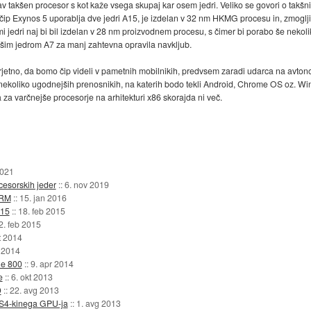
prav takšen procesor s kot kaže vsega skupaj kar osem jedri. Veliko se govori o takšn
- čip Exynos 5 uporablja dve jedri A15, je izdelan v 32 nm HKMG procesu in, zmoglji
mi jedri naj bi bil izdelan v 28 nm proizvodnem procesu, s čimer bi porabo še nekolik
jšim jedrom A7 za manj zahtevna opravila navkljub.
rjetno, da bomo čip videli v pametnih mobilnikih, predvsem zaradi udarca na avton
 in nekoliko ugodnejših prenosnikih, na katerih bodo tekli Android, Chrome OS oz. 
za varčnejše procesorje na arhitekturi x86 skorajda ni več.
2021
esorskih jeder
::
6. nov 2019
ARM
::
15. jan 2016
415
::
18. feb 2015
2. feb 2015
t 2014
 2014
ne 800
::
9. apr 2014
e
::
6. okt 2013
D
::
22. avg 2013
h S4-kinega GPU-ja
::
1. avg 2013