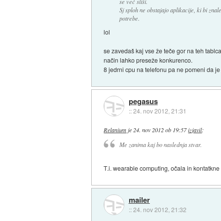
se več sliši.
Sj sploh ne obstajajo aplikacije, ki bi znal
potrebe.
lol
se zavedaš kaj vse že teče gor na teh tablca
način lahko preseže konkurenco.
8 jedrni cpu na telefonu pa ne pomeni da je
pegasus
::
24. nov 2012, 21:31
Relanium
je
24. nov 2012 ob 19:57
izjavil
:
Me zanima kaj bo naslednja stvar.
T.i. wearable computing, očala in kontatkne l
mailer
::
24. nov 2012, 21:32