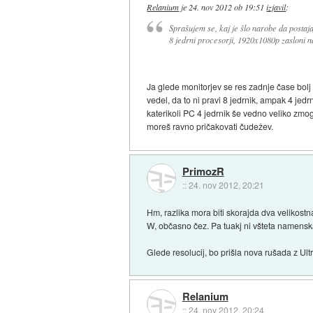
Relanium
je
24. nov 2012 ob 19:51
izjavil
:
Sprašujem se, kaj je šlo narobe da postajaj
8 jedrni procesorji, 1920x1080p zasloni na
Ja glede monitorjev se res zadnje čase bolj 
vedel, da to ni pravi 8 jedrnik, ampak 4 jedr
katerikoli PC 4 jedrnik še vedno veliko zmog
moreš ravno pričakovati čudežev.
PrimozR
::
24. nov 2012, 20:21
Hm, razlika mora biti skorajda dva velikostn
W, občasno čez. Pa tuakj ni všteta namenska 
Glede resolucij, bo prišla nova rušada z Ul
Relanium
::
24. nov 2012, 20:24