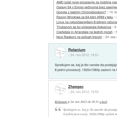
AMD izdal nove procesorje za mobilne na
Galaxy S4 v Evropi večinoma brez osemje
Google z lastnim Chromebookom?
::
10. f
Razvoj Windows za 64-bitni ARM v teku
::
Linux na najpočasnejšem 8-bitnem računa
Thubanom se bo prilagajala frekvenca
::
6
Clarkdale in Arrandale na testnih mizah
::
Novi Radeoni na policah trgovin
::
24. sep
Relanium
::
24. nov 2012, 19:51
Sprašujem se, kaj je šlo narobe da postajajo 
8 jedrni procesorji, 1920x1080p zasloni na 5 
Zheegec
::
24. nov 2012, 19:53
Relanium
je
24. nov 2012 ob 19:51
izjavil
:
Sprašujem se, kaj je šlo narobe da postajaj
8 jedrni procesorji, 1920x1080p zasloni na