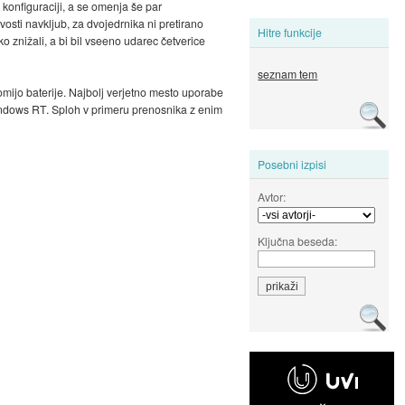
i konfiguraciji, a se omenja še par
vosti navkljub, za dvojedrnika ni pretirano
Hitre funkcije
o znižali, a bi bil vseeno udarec četverice
seznam tem
omijo baterije. Najbolj verjetno mesto uporabe
Windows RT. Sploh v primeru prenosnika z enim
Posebni izpisi
Avtor:
Ključna beseda: