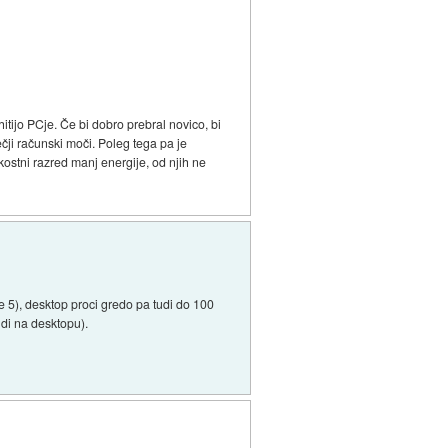
itijo PCje. Če bi dobro prebral novico, bi
ečji računski moči. Poleg tega pa je
kostni razred manj energije, od njih ne
je 5), desktop proci gredo pa tudi do 100
udi na desktopu).