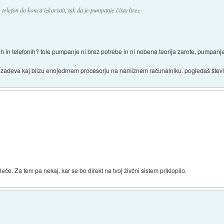
e telefon do konca izkoristit, tak da je pumpanje čisto brez
h in telefonih? tole pumpanje ni brez potrebe in ni nobena teorija zarote, pumpanje
 zadeva kaj blizu enojedrnem procesorju na namiznem računalniku. pogledaš število 
eče. Za tem pa nekaj, kar se bo direkt na tvoj živčni sistem priklopilo.