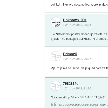
bolj kot mi krvavo nucamo jedra, proizvajal
Unknown_001
::
24. nov 2012, 20:35
Kle čisto komot postavimo teorijo zarote, da 
Sj sploh ne obstajajo aplikacije, ki bi znale 
PrimozR
::
24. nov 2012, 20:37
Mja, to je res oz. se ve, da je quad core za 
7982884e
::
24. nov 2012, 21:16
Unknown_001
je
24. nov 2012 ob 20:35
izjavil
:
Kle čisto komot postavimo teorijo zarote, 