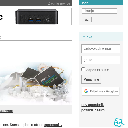
Išči:
Zadnje novice
e
Prijava
Zapomni si me
nov uporabnik
pozabili geslo?
ardware
a po tem. Samsung bo to očitno
spremenil v