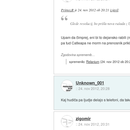
PrimozR
je
24. nov 2012 ob 20:21
izjavil
:
Glede resolucij, bo prišla nova rušada z
Upam da čimprej, eni bi to dejansko rabili (n
pa tud Catleapa ne morm na prenosnik prikl
Zgodovina sprememb…
spremenilo:
Relanium
(
24. nov 2012 ob 20:
Unknown_001
::
24. nov 2012, 20:28
Kaj hudiča pa ljudje delajo s telefoni, da t
zigomir
::
24. nov 2012, 20:31