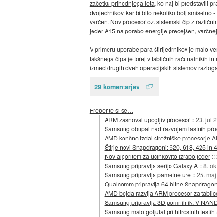
začetku prihodnjega leta
, ko naj bi predstavili 
dvojedrnikov, kar bi bilo nekoliko bolj smiselno 
varčen. Nov procesor oz. sistemski čip z različni
jeder A15 na porabo energije precejšen, varčne
V primeru uporabe para štirijedrnikov je malo ve
takšnega čipa je torej v tabličnih računalnikih
izmed drugih dveh operacijskih sistemov razloga 
29 komentarjev
Preberite si še…
ARM zasnoval upogljiv procesor
::
23. jul 
Samsung obupal nad razvojem lastnih proc
AMD končno izdal strežniške procesorje 
Štirje novi Snapdragoni: 620, 618, 425 in 
Nov algoritem za učinkovito izrabo jeder
::
Samsung pripravlja serijo Galaxy A
::
8. ok
Samsung pripravlja pametne ure
::
25. maj
Qualcomm pripravlja 64-bitne Snapdrago
AMD bojda razvija ARM procesor za tablic
Samsung pripravlja 3D pomnilnik: V-NAN
Samsung malo goljufal pri hitrostnih testi