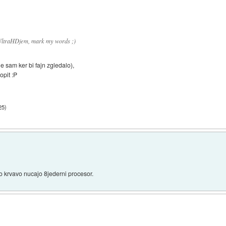
 UltraHDjem, mark my words ;)
e sam ker bi fajn zgledalo),
opit :P
25
)
ako krvavo nucajo 8jederni procesor.