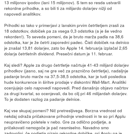
13 milijonov ipodov (lani 15 milijonov). S tem so resda ustvarili
rekordne prihodke, a so bili ti za milijardo dolarjev nižji od
napovedi analitikov.
Prihodki so tako v primerjavi z lanskim prvim četrtletjem zrasli za
18 odstotkov, dobiček pa za vsega 0,3 odstotka (a je še vedno
rekorden!). To seveda pomeni, da je bruto marža padla na 38,6
odstotka, kar je že četrti zaporedni padec. Čisti dobiček na delnico
je znašal 13,81 dolarjev, zato bo Apple 14. februarja izplačal 2,65
dolarja četrtletnih dividend. Presečni datum je 11. februar.
Kaj sledi? Apple za drugo četrtletje načrtuje 41-43 milijard dolarjev
prihodkov (jasno, saj ne gre več za praznično četrtletje), nadaljnje
padanje bruto marže na 37,5-38,5 odstotka, kar je tudi posledica
hude konkurence in širitve prodaje v diskontni Wall-Mart. Analitiki
ocenjujejo celo
napovedi. Pred današnjo objavo načrtov
napovedi
za drugi kvartal, so ocenjevali, da bo cilj pri 46 milijardah dolarjev.
To je dodaten razlog za padanje delnice.
Kaj vse skupaj pomeni? Nič pretresljivega. Borzna vrednost od
nekdaj odraža pričakovane prihodnje vrednosti in te so pri Applu
neupravičeno poletele v nebo. Gre za odlično podjetje, a
pričakovati nemogoče je pač nesmiselno. Navadno smo
zadovoljni, če podjetja nizajo rekordne dobičke, pri Applu pa je