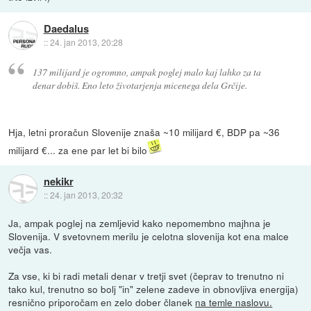
Daedalus
::
24. jan 2013, 20:28
137 milijard je ogromno, ampak poglej malo kaj lahko za ta
denar dobiš. Eno leto životarjenja micenega dela Grčije.
Hja, letni proračun Slovenije znaša ~10 milijard €, BDP pa ~36
milijard €... za ene par let bi bilo
nekikr
::
24. jan 2013, 20:32
Ja, ampak poglej na zemljevid kako nepomembno majhna je
Slovenija. V svetovnem merilu je celotna slovenija kot ena malce
večja vas.
Za vse, ki bi radi metali denar v tretji svet (čeprav to trenutno ni
tako kul, trenutno so bolj "in" zelene zadeve in obnovljiva energija)
resnično priporočam en zelo dober članek
na temle naslovu.