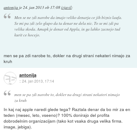
antonija
je
24. jan 2013 ob 17:08
izjavil
:
Men se ne zdi narobe da imajo veliko denarja ce jih biznis laufa.
Se mi pa zdi zelo glupo da ta denar ne dela nic. To se mi zdi pa
velika skoda. Amapk je denar od Appla, in ga lahko zacnejo tud
kurit ce hocejo.
men se pa zdi narobe to, dokler na drugi strani nekateri nimajo za
kruh
antonija
::
24. jan 2013, 17:14
men se pa zdi narobe to, dokler na drugi strani nekateri nimajo
za kruh
In kaj naj apple naredi glede tega? Raztala denar da bo mir za en
teden (mesec, leto, vseeno)? 100% donirajo del profita
dobrodelnim organizacijam (tako kot vsaka druga velika firma.
image, jebiga).