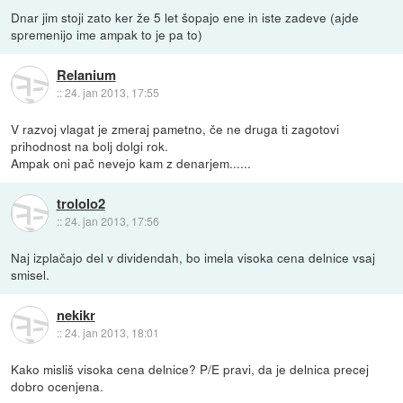
Dnar jim stoji zato ker že 5 let šopajo ene in iste zadeve (ajde
spremenijo ime ampak to je pa to)
Relanium
::
24. jan 2013, 17:55
V razvoj vlagat je zmeraj pametno, če ne druga ti zagotovi
prihodnost na bolj dolgi rok.
Ampak oni pač nevejo kam z denarjem......
trololo2
::
24. jan 2013, 17:56
Naj izplačajo del v dividendah, bo imela visoka cena delnice vsaj
smisel.
nekikr
::
24. jan 2013, 18:01
Kako misliš visoka cena delnice? P/E pravi, da je delnica precej
dobro ocenjena.