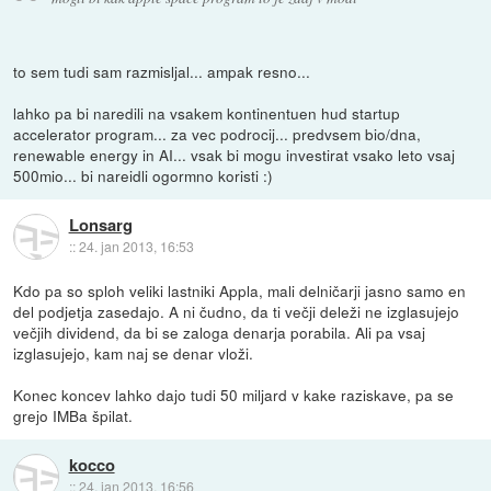
to sem tudi sam razmisljal... ampak resno...
lahko pa bi naredili na vsakem kontinentuen hud startup
accelerator program... za vec podrocij... predvsem bio/dna,
renewable energy in AI... vsak bi mogu investirat vsako leto vsaj
500mio... bi nareidli ogormno koristi :)
Lonsarg
::
24. jan 2013, 16:53
Kdo pa so sploh veliki lastniki Appla, mali delničarji jasno samo en
del podjetja zasedajo. A ni čudno, da ti večji deleži ne izglasujejo
večjih dividend, da bi se zaloga denarja porabila. Ali pa vsaj
izglasujejo, kam naj se denar vloži.
Konec koncev lahko dajo tudi 50 miljard v kake raziskave, pa se
grejo IMBa špilat.
kocco
::
24. jan 2013, 16:56