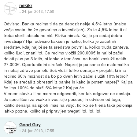
nekikr
::
24. jan 2013, 17:50
Odvisno. Banka recimo ti da za depozit nekje 4,5% letno (malce
večja vsota, če že govorimo o investicijah). Za te 4,5% letno ti ni
treba storiti absolutno nič. Rizika nimaš. Kaj je pa sedaj dobra
investicija? Hja, odvisno kakšen je riziko, koliko je začetnih
sredstev, kdaj naj bi se ta sredstva povrnila, koliko truda zahteva,
koliko ljudi, znanj itd. Če recimo vložiš 200.000€ in naj bi začel
delati plus po 3 letih, bi lahko v tem času na banki zaslužil nekih
27.000€. Oportunitetni strošek. Naprej je pa samo še matematika
in nekaj zdrave pameti. Boš vložil toliko denarja v projekt, ki ima
recimo 60% možnost da bo po dveh letih začel služiti 10% letno?
Kdaj se srečaš z obrestmi iz banke in kako je potem naprej? Kaj pa
če ima 100% da služi 6% letno? Kaj pa če.....
V enem stavku ti ne morem odgovoriti, ker tak odgovor ne obstaja.
Je specifičen za vsako investicijo posebej in odvisen od tega,
koliko denarja na sploh imaš na voljo, koliko se ti ena taka polomija
lahko pozna, koliko si pripravljen tvegati itd. itd. itd.
Good Guy
::
24. jan 2013, 17:55