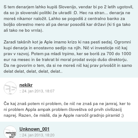
S tem denarjem lahko kupiš Slovenijo, vendar bi po 2 letih ugotovil,
da so jo slovenski politiki že ukradli :D. Hec na stran... denarja ne
moreš nikamor naložit. Lahko se pogodiš z centralno banko za
boljšo obrestno mero ali pa denar posodiš kar državi (ki ti ga tako
ali tako ne bo vrnla).
Zaradi takšnih kot je Aple imamo krizo ki nas pesti sedaj. Ogromni
kupi denarja in enostavno sedijo na njih. Nič vi investicije nič kaj
prav v razvoj. Potem pa mladi trpimo, ker se boriš za 700 do 1000
eur na mesec in še trakrat bi moral prodat svojo dušo direktorju.
Da ne govorim o tem, da si ne moreš nič kaj prav privoščit in samo
delat delat, delat, delat, delat..
nekikr
::
24. jan 2013, 18:07
Če kaj znaš potem ni problem, če nič ne znaš pa ne jamraj, ker to
ni problem Appla ampak problem človeštva od prvih civilizacij
naprej. Razen, če misliš, da je Apple naročil gradnjo piramid ;)
Unknown_001
::
24. jan 2013, 18:20