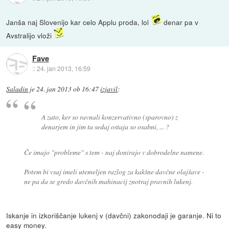
Janša naj Slovenijo kar celo Applu proda, lol
denar pa v
Avstralijo vloži
Fave
::
24. jan 2013, 16:59
Saladin
je
24. jan 2013 ob 16:47
izjavil
:
A zato, ker so ravnali konzervativno (sparovno) z
denarjem in jim ta sedaj ostaja so osabni, ... ?
Če imajo "probleme" s tem - naj donirajo v dobrodelne namene.
Potem bi vsaj imeli utemeljen razlog za kakšne davčne olajšave -
ne pa da se gredo davčnih mahinacij znotraj pravnih lukenj.
Iskanje in izkoriščanje lukenj v (davčni) zakonodaji je garanje. Ni to
easy money.