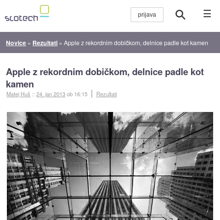
☰
Novice
»
Rezultati
»
Apple z rekordnim dobičkom, delnice padle kot kamen
Apple z rekordnim dobičkom, delnice padle kot
kamen
Matej Huš
::
24. jan 2013
ob 16:15
Rezultati