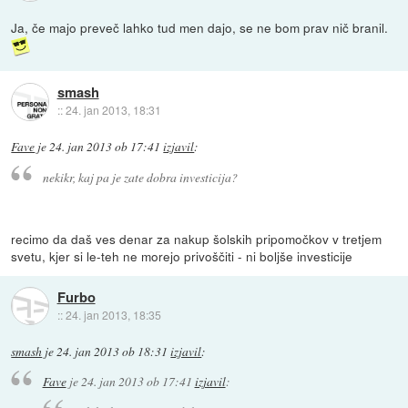
Ja, če majo preveč lahko tud men dajo, se ne bom prav nič branil.
smash
::
24. jan 2013, 18:31
Fave
je
24. jan 2013 ob 17:41
izjavil
:
nekikr, kaj pa je zate dobra investicija?
recimo da daš ves denar za nakup šolskih pripomočkov v tretjem
svetu, kjer si le-teh ne morejo privoščiti - ni boljše investicije
Furbo
::
24. jan 2013, 18:35
smash
je
24. jan 2013 ob 18:31
izjavil
:
Fave
je
24. jan 2013 ob 17:41
izjavil
: