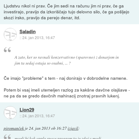
Ljudstvu nikol ni prav. Če jim sedi na računu jim ni prav, če ga
investirajo, pravijo da izkoriščajo tujo delovno silo, če ga pošljejo
skozi irsko, pravijo da perejo denar, itd.
Saladin
::
24. jan 2013, 16:47
A zato, ker so ravnali konzervativno (sparovno) z denarjem in
jim ta sedaj ostaja so osabni, ... ?
Če imajo "probleme" s tem - naj donirajo v dobrodelne namene.
Potem bi vsaj imeli utemeljen razlog za kakšne davčne olajšave -
ne pa da se gredo davčnih mahinacij znotraj pravnih lukenj.
Lion29
::
24. jan 2013, 16:47
piromanček
je
24. jan 2013 ob 16:27
izjavil
:
mogli bi kak apple space program to je zdaj v modi