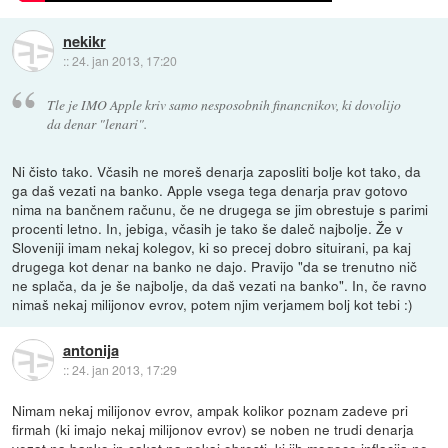
nekikr
::
24. jan 2013, 17:20
Tle je IMO Apple kriv samo nesposobnih financnikov, ki dovolijo
da denar "lenari".
Ni čisto tako. Včasih ne moreš denarja zaposliti bolje kot tako, da
ga daš vezati na banko. Apple vsega tega denarja prav gotovo
nima na bančnem računu, če ne drugega se jim obrestuje s parimi
procenti letno. In, jebiga, včasih je tako še daleč najbolje. Že v
Sloveniji imam nekaj kolegov, ki so precej dobro situirani, pa kaj
drugega kot denar na banko ne dajo. Pravijo "da se trenutno nič
ne splača, da je še najbolje, da daš vezati na banko". In, če ravno
nimaš nekaj milijonov evrov, potem njim verjamem bolj kot tebi :)
antonija
::
24. jan 2013, 17:29
Nimam nekaj milijonov evrov, ampak kolikor poznam zadeve pri
firmah (ki imajo nekaj milijonov evrov) se noben ne trudi denarja
vezat na banko in cakat na nekaj obresti, ki jih mogoce inflacija ne