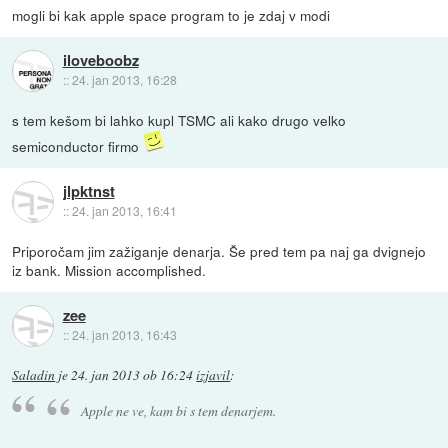
mogli bi kak apple space program to je zdaj v modi
iloveboobz
::
24. jan 2013, 16:28
s tem kešom bi lahko kupl TSMC ali kako drugo velko
semiconductor firmo
jlpktnst
::
24. jan 2013, 16:41
Priporočam jim zažiganje denarja. Še pred tem pa naj ga dvignejo
iz bank. Mission accomplished.
zee
::
24. jan 2013, 16:43
Saladin
je
24. jan 2013 ob 16:24
izjavil
:
Apple ne ve, kam bi s tem denarjem.