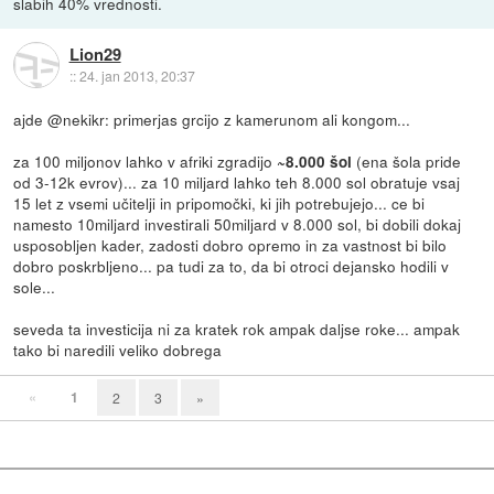
slabih 40% vrednosti.
Lion29
::
24. jan 2013, 20:37
ajde @nekikr: primerjas grcijo z kamerunom ali kongom...
za 100 miljonov lahko v afriki zgradijo
(ena šola pride
~8.000 šol
od 3-12k evrov)... za 10 miljard lahko teh 8.000 sol obratuje vsaj
15 let z vsemi učitelji in pripomočki, ki jih potrebujejo... ce bi
namesto 10miljard investirali 50miljard v 8.000 sol, bi dobili dokaj
usposobljen kader, zadosti dobro opremo in za vastnost bi bilo
dobro poskrbljeno... pa tudi za to, da bi otroci dejansko hodili v
sole...
seveda ta investicija ni za kratek rok ampak daljse roke... ampak
tako bi naredili veliko dobrega
«
1
2
3
»