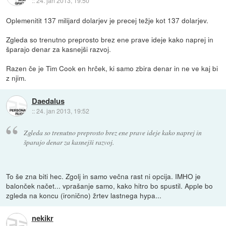
::
24. jan 2013, 19:50
Oplemenitit 137 milijard dolarjev je precej težje kot 137 dolarjev.
Zgleda so trenutno preprosto brez ene prave ideje kako naprej in
šparajo denar za kasnejši razvoj.
Razen če je Tim Cook en hrček, ki samo zbira denar in ne ve kaj bi
z njim.
Daedalus
::
24. jan 2013, 19:52
Zgleda so trenutno preprosto brez ene prave ideje kako naprej in
šparajo denar za kasnejši razvoj.
To še zna biti hec. Zgolj in samo večna rast ni opcija. IMHO je
balonček načet... vprašanje samo, kako hitro bo spustil. Apple bo
zgleda na koncu (ironično) žrtev lastnega hypa...
nekikr