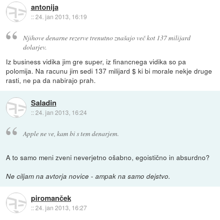
antonija
::
24. jan 2013, 16:19
Njihove denarne rezerve trenutno znašajo več kot 137 milijard
dolarjev.
Iz business vidika jim gre super, iz financnega vidika so pa
polomija. Na racunu jim sedi 137 milijard $ ki bi morale nekje druge
rasti, ne pa da nabirajo prah.
Saladin
::
24. jan 2013, 16:24
Apple ne ve, kam bi s tem denarjem.
A to samo meni zveni neverjetno ošabno, egoistično in absurdno?
Ne ciljam na avtorja novice - ampak na samo dejstvo.
piromanček
::
24. jan 2013, 16:27