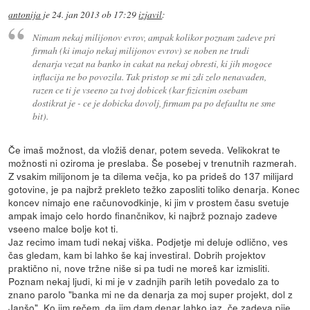
antonija
je
24. jan 2013 ob 17:29
izjavil
:
Nimam nekaj milijonov evrov, ampak kolikor poznam zadeve pri
firmah (ki imajo nekaj milijonov evrov) se noben ne trudi
denarja vezat na banko in cakat na nekaj obresti, ki jih mogoce
inflacija ne bo povozila. Tak pristop se mi zdi zelo nenavaden,
razen ce ti je vseeno za tvoj dobicek (kar fizicnim osebam
dostikrat je - ce je dobicka dovolj, firmam pa po defaultu ne sme
bit).
Če imaš možnost, da vložiš denar, potem seveda. Velikokrat te
možnosti ni oziroma je preslaba. Še posebej v trenutnih razmerah.
Z vsakim milijonom je ta dilema večja, ko pa prideš do 137 milijard
gotovine, je pa najbrž prekleto težko zaposliti toliko denarja. Konec
koncev nimajo ene računovodkinje, ki jim v prostem času svetuje
ampak imajo celo hordo finančnikov, ki najbrž poznajo zadeve
vseeno malce bolje kot ti.
Jaz recimo imam tudi nekaj viška. Podjetje mi deluje odlično, ves
čas gledam, kam bi lahko še kaj investiral. Dobrih projektov
praktično ni, nove tržne niše si pa tudi ne moreš kar izmisliti.
Poznam nekaj ljudi, ki mi je v zadnjih parih letih povedalo za to
znano parolo "banka mi ne da denarja za moj super projekt, dol z
Janšo". Ko jim rečem, da jim dam denar lahko jaz, če zadeva pije