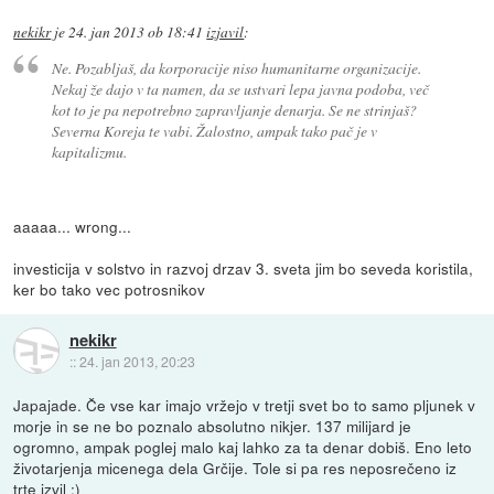
nekikr
je
24. jan 2013 ob 18:41
izjavil
:
Ne. Pozabljaš, da korporacije niso humanitarne organizacije.
Nekaj že dajo v ta namen, da se ustvari lepa javna podoba, več
kot to je pa nepotrebno zapravljanje denarja. Se ne strinjaš?
Severna Koreja te vabi. Žalostno, ampak tako pač je v
kapitalizmu.
aaaaa... wrong...
investicija v solstvo in razvoj drzav 3. sveta jim bo seveda koristila,
ker bo tako vec potrosnikov
nekikr
::
24. jan 2013, 20:23
Japajade. Če vse kar imajo vržejo v tretji svet bo to samo pljunek v
morje in se ne bo poznalo absolutno nikjer. 137 milijard je
ogromno, ampak poglej malo kaj lahko za ta denar dobiš. Eno leto
životarjenja micenega dela Grčije. Tole si pa res neposrečeno iz
trte izvil :)