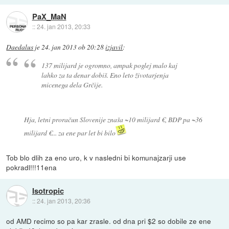
PaX_MaN
::
24. jan 2013, 20:33
Daedalus
je
24. jan 2013 ob 20:28
izjavil
:
137 milijard je ogromno, ampak poglej malo kaj
lahko za ta denar dobiš. Eno leto životarjenja
micenega dela Grčije.
Hja, letni proračun Slovenije znaša ~10 milijard €, BDP pa ~36
milijard €... za ene par let bi bilo
Tob blo dlih za eno uro, k v nasledni bi komunajzarji use
pokradl!!!11ena
Isotropic
::
24. jan 2013, 20:36
od AMD recimo so pa kar zrasle. od dna pri $2 so dobile ze ene