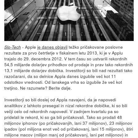
- Apple
je danes objavil
težko pričakovane poslovne
Slo-Tech
rezultate za prvo četrtletje v fiskalnem letu 2013, ki je v Applu
trajalo do 29. decembra 2012. V tem času so ustvarili rekordnih
54,5 milijarde dolarjev prihodkov od prodaje in prav tako rekordnih
13,1 milijarde dolarjev dobička. Investitorji so bili nad rezultati tako
razočarani, da so delnice Appla danes izgubile več kot 11
odstotkov vrednosti. Od lanskega vrha so izgubile že več kot
tretjino. Ne razumete? Berite dalje.
Investitorji so bili doslej od Appla navajeni, da je napovedi
analitikov z lahkoto presegal in nizal rekordne dobičke, ki so bili
večji celo od rekordnih
. V zadnjem kvartalu pa so
napovedi
pridelali le rekord, ki so ga bili pričakovali. Tako so prodali 48
milijonov iphonov (po pričakovanjih, lani 37 milijonov), 23 milijonov
ipadov (pol milijona enot več od pričakovanj, lani 15 milijonov), štiri
milijone macov (milijon manj od pričakovanj, lani pet milijonov) in