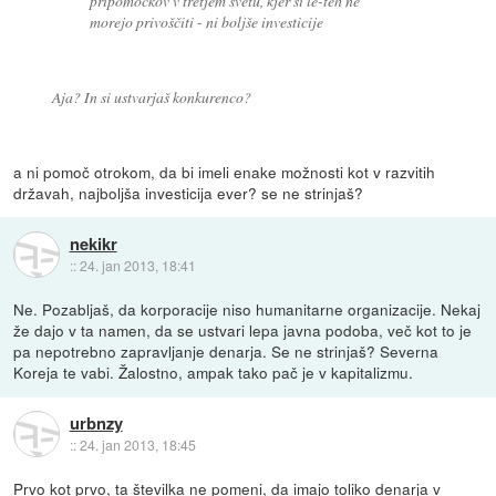
pripomočkov v tretjem svetu, kjer si le-teh ne
morejo privoščiti - ni boljše investicije
Aja? In si ustvarjaš konkurenco?
a ni pomoč otrokom, da bi imeli enake možnosti kot v razvitih
državah, najboljša investicija ever? se ne strinjaš?
nekikr
::
24. jan 2013, 18:41
Ne. Pozabljaš, da korporacije niso humanitarne organizacije. Nekaj
že dajo v ta namen, da se ustvari lepa javna podoba, več kot to je
pa nepotrebno zapravljanje denarja. Se ne strinjaš? Severna
Koreja te vabi. Žalostno, ampak tako pač je v kapitalizmu.
urbnzy
::
24. jan 2013, 18:45
Prvo kot prvo, ta številka ne pomeni, da imajo toliko denarja v