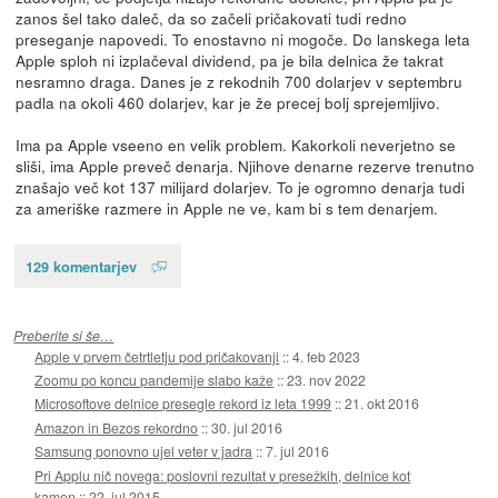
zanos šel tako daleč, da so začeli pričakovati tudi redno
preseganje napovedi. To enostavno ni mogoče. Do lanskega leta
Apple sploh ni izplačeval dividend, pa je bila delnica že takrat
nesramno draga. Danes je z rekodnih 700 dolarjev v septembru
padla na okoli 460 dolarjev, kar je že precej bolj sprejemljivo.
Ima pa Apple vseeno en velik problem. Kakorkoli neverjetno se
sliši, ima Apple preveč denarja. Njihove denarne rezerve trenutno
znašajo več kot 137 milijard dolarjev. To je ogromno denarja tudi
za ameriške razmere in Apple ne ve, kam bi s tem denarjem.
129 komentarjev
Preberite si še…
Apple v prvem četrtletju pod pričakovanji
::
4. feb 2023
Zoomu po koncu pandemije slabo kaže
::
23. nov 2022
Microsoftove delnice presegle rekord iz leta 1999
::
21. okt 2016
Amazon in Bezos rekordno
::
30. jul 2016
Samsung ponovno ujel veter v jadra
::
7. jul 2016
Pri Applu nič novega: poslovni rezultat v presežkih, delnice kot
kamen
::
22. jul 2015