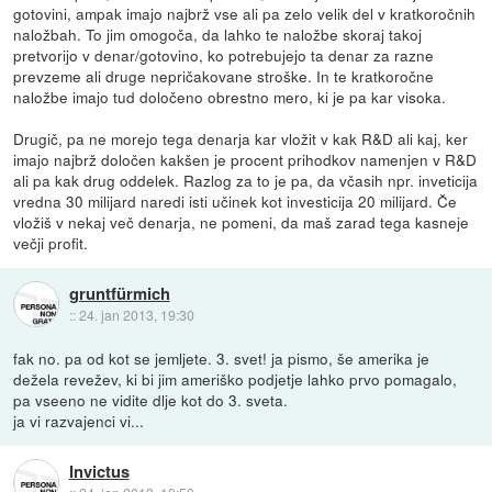
gotovini, ampak imajo najbrž vse ali pa zelo velik del v kratkoročnih
naložbah. To jim omogoča, da lahko te naložbe skoraj takoj
pretvorijo v denar/gotovino, ko potrebujejo ta denar za razne
prevzeme ali druge nepričakovane stroške. In te kratkoročne
naložbe imajo tud določeno obrestno mero, ki je pa kar visoka.
Drugič, pa ne morejo tega denarja kar vložit v kak R&D ali kaj, ker
imajo najbrž določen kakšen je procent prihodkov namenjen v R&D
ali pa kak drug oddelek. Razlog za to je pa, da včasih npr. inveticija
vredna 30 milijard naredi isti učinek kot investicija 20 milijard. Če
vložiš v nekaj več denarja, ne pomeni, da maš zarad tega kasneje
večji profit.
gruntfürmich
::
24. jan 2013, 19:30
fak no. pa od kot se jemljete. 3. svet! ja pismo, še amerika je
dežela revežev, ki bi jim ameriško podjetje lahko prvo pomagalo,
pa vseeno ne vidite dlje kot do 3. sveta.
ja vi razvajenci vi...
Invictus