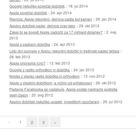
Google nekoliko povečal dobiček
::
18. jul 2014
Apple povečal dobiček
::
24. apr 2014
Repriza: Apple rekordno, delnica padla kot kamen
::
29. jan 2014
Applov dobiček padel, delnice prav tako
::
29. okt 2013
Zakaj bi se bogati Apple zadolžil za 17 milijard dolarjev?
::
2. maj
2013
Apple s padcem dobička
::
24. apr 2013
Leto dni pozneje v Applu: rekordni dobički in tretjinski padec tečaja
::
28. feb 2013
Apple pripravlja iUro?
::
13. feb 2013
Google z rastjo prihodkov in dobička
::
24. jan 2013
Nvidia z visoko rastjo dobička in prihodkov
::
13. nov 2012
Apple z visokim dobičkom, a nižjim od pričakovanj
::
26. okt 2012
Padanje Facebooka se nadaljuje, Apple postal najdražje podjetje
vseh časov
::
20. avg 2012
Applov dobiček nekoliko upadel, investitorji razočarani
::
26. jul 2012
«
1
2
3
»