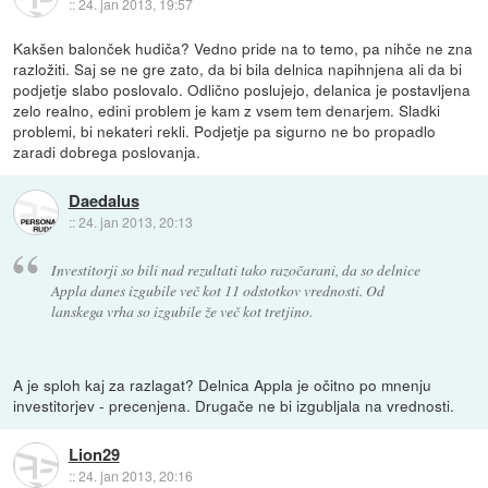
::
24. jan 2013, 19:57
Kakšen balonček hudiča? Vedno pride na to temo, pa nihče ne zna
razložiti. Saj se ne gre zato, da bi bila delnica napihnjena ali da bi
podjetje slabo poslovalo. Odlično poslujejo, delanica je postavljena
zelo realno, edini problem je kam z vsem tem denarjem. Sladki
problemi, bi nekateri rekli. Podjetje pa sigurno ne bo propadlo
zaradi dobrega poslovanja.
Daedalus
::
24. jan 2013, 20:13
Investitorji so bili nad rezultati tako razočarani, da so delnice
Appla danes izgubile več kot 11 odstotkov vrednosti. Od
lanskega vrha so izgubile že več kot tretjino.
A je sploh kaj za razlagat? Delnica Appla je očitno po mnenju
investitorjev - precenjena. Drugače ne bi izgubljala na vrednosti.
Lion29
::
24. jan 2013, 20:16