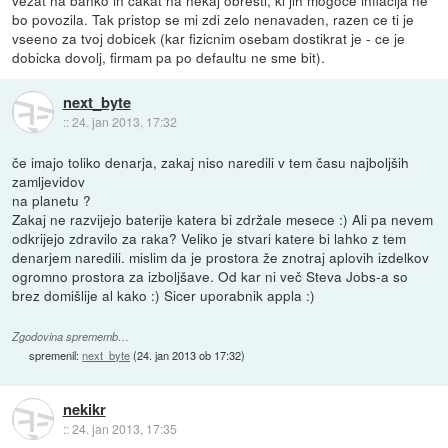
bo povozila. Tak pristop se mi zdi zelo nenavaden, razen ce ti je
vseeno za tvoj dobicek (kar fizicnim osebam dostikrat je - ce je
dobicka dovolj, firmam pa po defaultu ne sme bit).
next_byte
::
24. jan 2013, 17:32
če imajo toliko denarja, zakaj niso naredili v tem času najboljših
zamljevidov
na planetu ?
Zakaj ne razvijejo baterije katera bi zdržale mesece :) Ali pa nevem
odkrijejo zdravilo za raka? Veliko je stvari katere bi lahko z tem
denarjem naredili. mislim da je prostora že znotraj aplovih izdelkov
ogromno prostora za izboljšave. Od kar ni več Steva Jobs-a so
brez domišlije al kako :) Sicer uporabnik appla :)
Zgodovina sprememb…
spremenil:
next_byte
(
24. jan 2013 ob 17:32
)
nekikr
::
24. jan 2013, 17:35