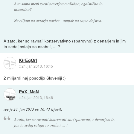
A to samo meni zveni neverjetno ošabno, egoistično in
absurdno?
Ne ciljam na avtorja novice - ampak na samo dejstvo.
A zato, ker so ravnali konzervativno (sparovno) z denarjem in jim
ta sedaj ostaja so osabni, ... ?
|GrEgOr|
::
24. jan 2013, 16:45
2 milijardi naj posodijo Sloveniji :)
PaX_MaN
::
24. jan 2013, 16:46
zee
je
24. jan 2013 ob 16:43
izjavil
:
A zato, ker so ravnali konzervativno (sparovno) z denarjem in
jim ta sedaj ostaja so osabni, ... ?