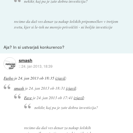
nekikr, kaj pa je zate dobra investicija?
recimo da daš ves denar za nakup šolskih pripomočkov v tretjem
svetu, kjer si le-teh ne morejo privoščiti - ni boljše investicije
Aja? In si ustvarjaš konkurenco?
smash
::
24. jan 2013, 18:39
Furbo
je
24. jan 2013 ob 18:35
izjavil
:
smash
je
24. jan 2013 ob 18:31
izjavil
:
Fave
je
24. jan 2013 ob 17:41
izjavil
:
nekikr, kaj pa je zate dobra investicija?
recimo da daš ves denar za nakup šolskih