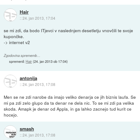
Hair
::
24. jan 2013, 17:04
se mi zdi, da bodo ITjevci v naslednjem desetletju vnovčili te svoje
kupončke.
-> internet v2
Zgodovina sprememb…
spremenil:
Hair
(
24. jan 2013 ob 17:04
)
antonija
::
24. jan 2013, 17:08
Men se ne zdi narobe da imajo veliko denarja ce jih biznis laufa. Se
mi pa zdi zelo glupo da ta denar ne dela nic. To se mi zdi pa velika
skoda. Amapk je denar od Appla, in ga lahko zacnejo tud kurit ce
hocejo.
smash
::
24. jan 2013, 17:08