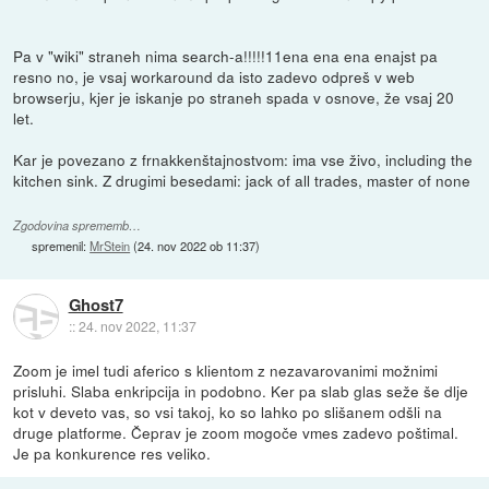
Pa v "wiki" straneh nima search-a!!!!!11ena ena ena enajst pa
resno no, je vsaj workaround da isto zadevo odpreš v web
browserju, kjer je iskanje po straneh spada v osnove, že vsaj 20
let.
Kar je povezano z frnakkenštajnostvom: ima vse živo, including the
kitchen sink. Z drugimi besedami: jack of all trades, master of none
Zgodovina sprememb…
spremenil:
MrStein
(
24. nov 2022 ob 11:37
)
Ghost7
::
24. nov 2022, 11:37
Zoom je imel tudi aferico s klientom z nezavarovanimi možnimi
prisluhi. Slaba enkripcija in podobno. Ker pa slab glas seže še dlje
kot v deveto vas, so vsi takoj, ko so lahko po slišanem odšli na
druge platforme. Čeprav je zoom mogoče vmes zadevo poštimal.
Je pa konkurence res veliko.