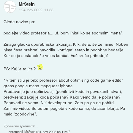
MrStein
::
24. nov 2022, 11:38
Glede novice pa:
poglejte video profesorja... uf, bom linkal ko se spomnim imena*.
Zmaga gladka uporabniška izkušnja. Klik, dela. Je že mimo. Noben
nima časa prebrati navodila, konfigati setap in podobne bedarije.
Ker se je sestanek že vmes končal. Več sreče prihodnjič.
PS: Kaj je to jitsi?
* v tem stilu je bilo: professor about optimising code game editor
grass google maps mapquest iphone
Predavanje je o optimizaciji (pohitritvi) kode in povezanih stvari,
predvsem: zakaj je koda počasna? Kako vemo da je počasna?
Ponavadi ne vemo. Niti developer ne. Zato pa ga ne pohitri.
Zanimiv video. Se potem poglobi v kodo samo, do asemblerja. Pa
malo "zgodovine".
Zgodovina sprememb…
spremenil:
MrStein
(
24. nov 2022 ob 11:42
)