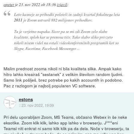
opeter
je
23. nov 2022 ob 18:36
izjavil
:
Leto kasneje so prihodki poleteli in zadnji kvartal fiskalnega leta
2011
je Zoom ustvaril 882 milijonov prihodkov.
Tu je verjetno napaka. Sicer pa se mi zdi Zoom zelo slabe
kvalitete, sploh kar se prenosa tiče. Tako slabo sliko privzeto
nikoli nisem videl na ostali videokonferenčnih programih kot so
Skype, Facetime, Facebook Messenger ...
Mislim prednost zooma nikoli ni bila kvaliteta slike. Ampak kako
hitro lahko kreairaš "sestanek" z velikim številom random ljudmi.
Samo link pošlješ. brez potrebe po kakih accountih in podobno.
Pac z razlogom je najbolj popularen VC software.
estons
::
23. nov 2022, 19:09
Pri delu uporabljam Zoom, MS Teams, občasno Webex in še neke
eksotike. Zoom klik klik, lahko app lahko v browserju. J****eni
Teamsi niti enkrat ni samo klik klik pa da dela. Noče v browserju, ta