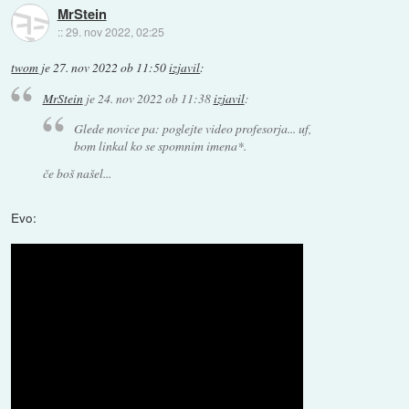
MrStein
::
29. nov 2022, 02:25
twom
je
27. nov 2022 ob 11:50
izjavil
:
MrStein
je
24. nov 2022 ob 11:38
izjavil
:
Glede novice pa: poglejte video profesorja... uf,
bom linkal ko se spomnim imena*.
če boš našel...
Evo: