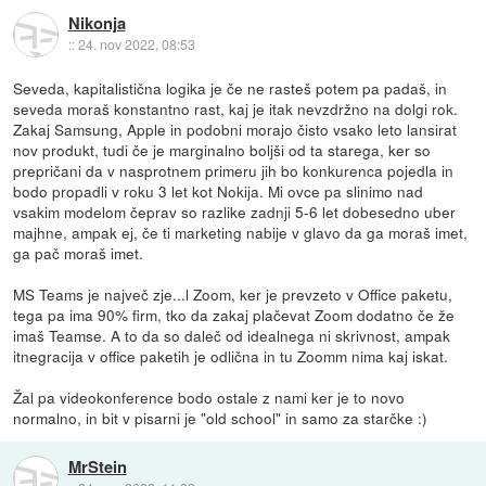
Nikonja
::
24. nov 2022, 08:53
Seveda, kapitalistična logika je če ne rasteš potem pa padaš, in
seveda moraš konstantno rast, kaj je itak nevzdržno na dolgi rok.
Zakaj Samsung, Apple in podobni morajo čisto vsako leto lansirat
nov produkt, tudi če je marginalno boljši od ta starega, ker so
prepričani da v nasprotnem primeru jih bo konkurenca pojedla in
bodo propadli v roku 3 let kot Nokija. Mi ovce pa slinimo nad
vsakim modelom čeprav so razlike zadnji 5-6 let dobesedno uber
majhne, ampak ej, če ti marketing nabije v glavo da ga moraš imet,
ga pač moraš imet.
MS Teams je največ zje...l Zoom, ker je prevzeto v Office paketu,
tega pa ima 90% firm, tko da zakaj plačevat Zoom dodatno če že
imaš Teamse. A to da so daleč od idealnega ni skrivnost, ampak
itnegracija v office paketih je odlična in tu Zoomm nima kaj iskat.
Žal pa videokonference bodo ostale z nami ker je to novo
normalno, in bit v pisarni je "old school" in samo za starčke :)
MrStein