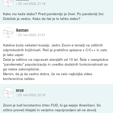
::
23. nov 2022, 21:19
Kako mu kaže slabo? Pred pandemijo je živel. Po pandemiji živi.
Dobiček je vedno. Kako da fak je to lahko slabo?
ikeman
::
23. nov 2022, 21:51
Kakšne buče nekateri kvasijo. Jedro Zoom-a temelji na odličnih
odprtokodnih knjižnicah. Reč je praktično spisana v C/C++ in zato
je tako uspel.
Delal je odlično na napravah starejših od 10 let. Šele z vsesplošno
"pandemsko" popularizacijo in uvedbo dodatnih funkcionalnosti so
ga malce zakompliciral..
Menim, da je še vedno dobra, če ne celo najboljša video
konferenčna rešitev.
srus
::
23. nov 2022, 22:16
Zoom je tudi konstantno žrtev FUD, ki ga sejejo Američani. So
očitno preveč kitajski in verjetno nepripravljeni ali ne dovolj