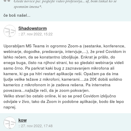
Glede novice pa: poglejte video profesorja... uf, bom linkal ko se
spomnim imena*.
če boš našel...
Shadowstorm
::
27. nov 2022, 15:22
Uporabljam MS Teams in ogromno Zoom-a (sestanke, konference,
webinarje, dogodke, predavanja, intervjuje,...), že pred Covidom in
lahko rečem, da se konstantno izboljšuje. Enkrat je prišlo, do
enega buga, čisto na njihovi strani, ko so gledalci webinarja videli
samo črno. Pa parkrat kaki bug z zaznavanjem mikrofona ali
kamere, ki ga pa hitri restart aplikacije reši. Opažam pa da ima
ljudje velike težave z mikrofoni, kamerami....za 20€ dobiš solidno
kamerico z mikrofonom in je zadeva rešena. Pa internetna
povezava...najlažje reči, da je zoom pokvarjen.
Veliko stvari bo ostalo online, ki so se pred Covidom izključno
odvijale v živo, tako da Zoom in podobne aplikacije, bodo šle lepo
naprej.
kow
::
27. nov 2022, 17:48