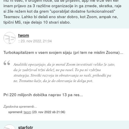
mu ni všeč, v drugem hoče, da se prijavim, app me vrže ven ker
imam prijavo za 3 različne organizacije in ga zmede, skratka, raje
si žile režem kot da grem "uporabljat dodatne funkcionalnosti"
Teamsov. Lahko bi delali eno stvar dobro, kot Zoom, ampak ne,
tipični MS, raje delajo 10 stvari slabo.
twom
::
23. nov 2022, 21:04
Turbokapitalizem v vsem svojem sijaju (pri tem ne mislim Zooma)...
Analitiki opozarjajo, da je moral Zoom investirati veliko že zato,
da je zadrževal tržni delež, ne pa rasel. To pa ni vzdržna
strategija. Stroški razvoja in obratovanja so rasli, prihodki pa
ne. Trenutno kaže, da je do okrevanja še dolga pot.
Pri 220 milijonih dobička naprav 13 pa res...
Zgodovina sprememb…
spremenil:
twom
(
23. nov 2022 ob 21:06
)
starfotr