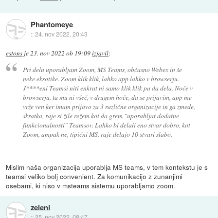
Phantomeye
::
24. nov 2022, 20:43
estons
je
23. nov 2022 ob 19:09
izjavil
:
Pri delu uporabljam Zoom, MS Teams, občasno Webex in še
neke eksotike. Zoom klik klik, lahko app lahko v browserju.
J****eni Teamsi niti enkrat ni samo klik klik pa da dela. Noče v
browserju, ta mu ni všeč, v drugem hoče, da se prijavim, app me
vrže ven ker imam prijavo za 3 različne organizacije in ga zmede,
skratka, raje si žile režem kot da grem "uporabljat dodatne
funkcionalnosti" Teamsov. Lahko bi delali eno stvar dobro, kot
Zoom, ampak ne, tipični MS, raje delajo 10 stvari slabo.
Mislim naša organizacija uporablja MS teams, v tem kontekstu je s
teamsi veliko bolj convenient. Za komunikacijo z zunanjimi
osebami, ki niso v msteams sistemu uporabljamo zoom.
zeleni
::
25. nov 2022, 08:47