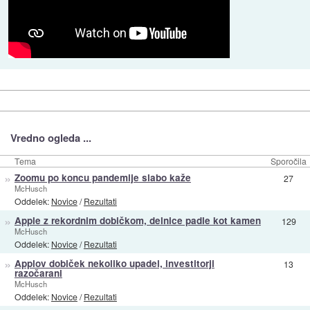
Vredno ogleda ...
Tema
Sporočila
»
Zoomu po koncu pandemije slabo kaže
27
McHusch
Oddelek:
Novice
/
Rezultati
»
Apple z rekordnim dobičkom, delnice padle kot kamen
129
McHusch
Oddelek:
Novice
/
Rezultati
»
Applov dobiček nekoliko upadel, investitorji
13
razočarani
McHusch
Oddelek:
Novice
/
Rezultati