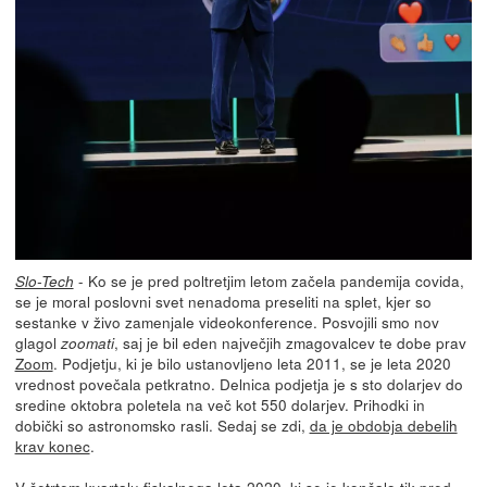
- Ko se je pred poltretjim letom začela pandemija covida,
Slo-Tech
se je moral poslovni svet nenadoma preseliti na splet, kjer so
sestanke v živo zamenjale videokonference. Posvojili smo nov
glagol
, saj je bil eden največjih zmagovalcev te dobe prav
zoomati
Zoom
. Podjetju, ki je bilo ustanovljeno leta 2011, se je leta 2020
vrednost povečala petkratno. Delnica podjetja je s sto dolarjev do
sredine oktobra poletela na več kot 550 dolarjev. Prihodki in
dobički so astronomsko rasli. Sedaj se zdi,
da je obdobja debelih
krav konec
.
V četrtem kvartalu fiskalnega leta 2020, ki se je končalo tik pred