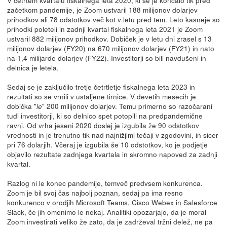
začetkom pandemije, je Zoom ustvaril 188 milijonov dolarjev
prihodkov ali 78 odstotkov več kot v letu pred tem. Leto kasneje so
prihodki poleteli in zadnji kvartal fiskalnega leta 2021 je Zoom
ustvaril 882 milijonov prihodkov. Dobiček je v letu dni zrasel s 13
milijonov dolarjev (FY20) na 670 milijonov dolarjev (FY21) in nato
na 1,4 milijarde dolarjev (FY22). Investitorji so bili navdušeni in
delnica je letela.
Sedaj se je zaključilo tretje četrtletje fiskalnega leta 2023 in
rezultati so se vrnili v ustaljene tirnice. V devetih mesecih je
dobička "
" 200 milijonov dolarjev. Temu primerno so razočarani
le
tudi investitorji, ki so delnico spet potopili na predpandemične
ravni. Od vrha jeseni 2020 doslej je izgubila že 90 odstotkov
vrednosti in je trenutno tik nad najnižjimi tečaji v zgodovini, in sicer
pri 76 dolarjih. Včeraj je izgubila še 10 odstotkov, ko je podjetje
objavilo rezultate zadnjega kvartala in skromno napoved za zadnji
kvartal.
Razlog ni le konec pandemije, temveč predvsem konkurenca.
Zoom je bil svoj čas najbolj poznan, sedaj pa ima resno
konkurenco v orodjih Microsoft Teams, Cisco Webex in Salesforce
Slack, če jih omenimo le nekaj. Analitiki opozarjajo, da je moral
Zoom investirati veliko že zato, da je zadrževal tržni delež, ne pa