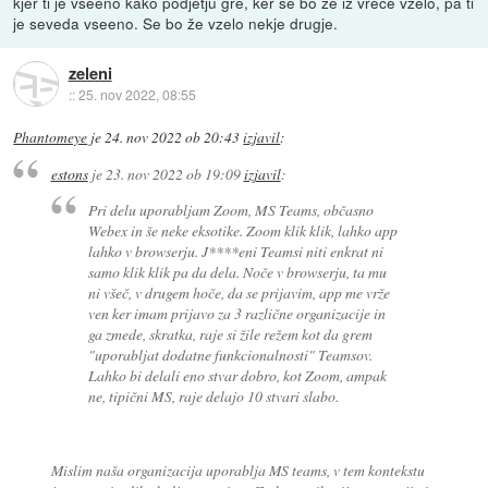
kjer ti je vseeno kako podjetju gre, ker se bo že iz vreče vzelo, pa ti
je seveda vseeno. Se bo že vzelo nekje drugje.
zeleni
::
25. nov 2022, 08:55
Phantomeye
je
24. nov 2022 ob 20:43
izjavil
:
estons
je
23. nov 2022 ob 19:09
izjavil
:
Pri delu uporabljam Zoom, MS Teams, občasno
Webex in še neke eksotike. Zoom klik klik, lahko app
lahko v browserju. J****eni Teamsi niti enkrat ni
samo klik klik pa da dela. Noče v browserju, ta mu
ni všeč, v drugem hoče, da se prijavim, app me vrže
ven ker imam prijavo za 3 različne organizacije in
ga zmede, skratka, raje si žile režem kot da grem
"uporabljat dodatne funkcionalnosti" Teamsov.
Lahko bi delali eno stvar dobro, kot Zoom, ampak
ne, tipični MS, raje delajo 10 stvari slabo.
Mislim naša organizacija uporablja MS teams, v tem kontekstu