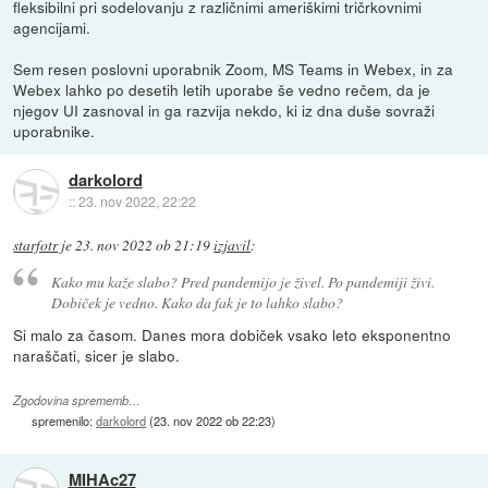
fleksibilni pri sodelovanju z različnimi ameriškimi tričrkovnimi
agencijami.
Sem resen poslovni uporabnik Zoom, MS Teams in Webex, in za
Webex lahko po desetih letih uporabe še vedno rečem, da je
njegov UI zasnoval in ga razvija nekdo, ki iz dna duše sovraži
uporabnike.
darkolord
::
23. nov 2022, 22:22
starfotr
je
23. nov 2022 ob 21:19
izjavil
:
Kako mu kaže slabo? Pred pandemijo je živel. Po pandemiji živi.
Dobiček je vedno. Kako da fak je to lahko slabo?
Si malo za časom. Danes mora dobiček vsako leto eksponentno
naraščati, sicer je slabo.
Zgodovina sprememb…
spremenilo:
darkolord
(
23. nov 2022 ob 22:23
)
MIHAc27