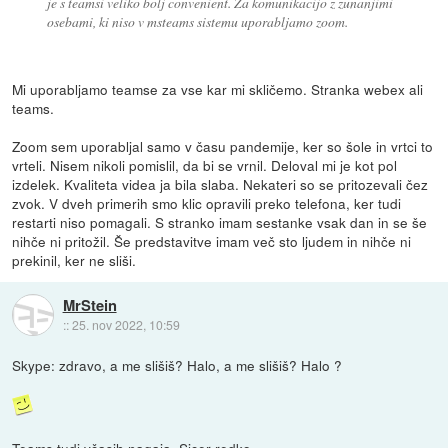
je s teamsi veliko bolj convenient. Za komunikacijo z zunanjimi
osebami, ki niso v msteams sistemu uporabljamo zoom.
Mi uporabljamo teamse za vse kar mi skličemo. Stranka webex ali
teams.
Zoom sem uporabljal samo v času pandemije, ker so šole in vrtci to
vrteli. Nisem nikoli pomislil, da bi se vrnil. Deloval mi je kot pol
izdelek. Kvaliteta videa ja bila slaba. Nekateri so se pritozevali čez
zvok. V dveh primerih smo klic opravili preko telefona, ker tudi
restarti niso pomagali. S stranko imam sestanke vsak dan in se še
nihče ni pritožil. Še predstavitve imam več sto ljudem in nihče ni
prekinil, ker ne sliši.
MrStein
::
25. nov 2022, 10:59
Skype: zdravo, a me slišiš? Halo, a me slišiš? Halo ?
Teams tudi včasih nagaja. Sicer redko.