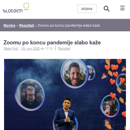
☰
Novice
»
Rezultati
»
Zoomu po koncu pandemije slabo kaže
Zoomu po koncu pandemije slabo kaže
Matej Huš
::
23. nov 2022
ob 17:13
Rezultati