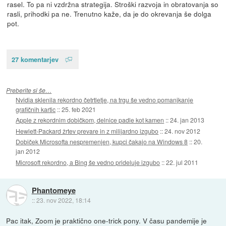
rasel. To pa ni vzdržna strategija. Stroški razvoja in obratovanja so
rasli, prihodki pa ne. Trenutno kaže, da je do okrevanja še dolga
pot.
27 komentarjev
Preberite si še…
Nvidia sklenila rekordno četrtletje, na trgu še vedno pomanjkanje
grafičnih kartic
::
25. feb 2021
Apple z rekordnim dobičkom, delnice padle kot kamen
::
24. jan 2013
Hewlett-Packard žrtev prevare in z milijardno izgubo
::
24. nov 2012
Dobiček Microsofta nespremenjen, kupci čakajo na Windows 8
::
20.
jan 2012
Microsoft rekordno, a Bing še vedno prideluje izgubo
::
22. jul 2011
Phantomeye
::
23. nov 2022, 18:14
Pac itak, Zoom je praktično one-trick pony. V času pandemije je