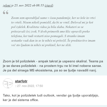
zeleni
je
25. nov 2022 ob 08:55
izjavil
:
Zoom sem uporabljal samo v času pandemije, ker so šole in vrtci
to vrteli. Nisem nikoli pomislil, da bi se vrnil. Deloval mi je kot
pol izdelek. Kvaliteta videa ja bila slaba. Nekateri so se
pritozevali čez zvok. V dveh primerih smo klic opravili preko
telefona, ker tudi restarti niso pomagali. S stranko imam
sestanke vsak dan in se še nihče ni pritožil. Še predstavitve imam
več sto ljudem in nihče ni prekinil, ker ne sliši.
Zoom je bil polizdelek - ampak takrat je uspesno skaliral. Teams pa
je se danes polizdelek - na prostem trgu ne bi imel nobene sanse.
Je pa del sirsega MS ekosistema, pa so se ljudje navadili nanj.
starfotr
::
27. nov 2022, 17:50
Tako, kot je polizdelek tudi outlook, vendar ga ljudje uporabljajo,
ker je del sistema office.