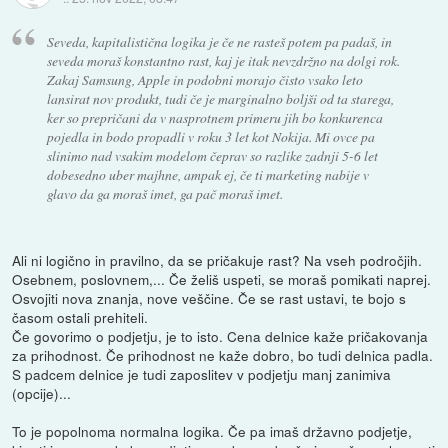
Seveda, kapitalistična logika je če ne rasteš potem pa padaš, in
seveda moraš konstantno rast, kaj je itak nevzdržno na dolgi rok.
Zakaj Samsung, Apple in podobni morajo čisto vsako leto
lansirat nov produkt, tudi če je marginalno boljši od ta starega,
ker so prepričani da v nasprotnem primeru jih bo konkurenca
pojedla in bodo propadli v roku 3 let kot Nokija. Mi ovce pa
slinimo nad vsakim modelom čeprav so razlike zadnji 5-6 let
dobesedno uber majhne, ampak ej, če ti marketing nabije v
glavo da ga moraš imet, ga pač moraš imet.
Ali ni logično in pravilno, da se pričakuje rast? Na vseh področjih.
Osebnem, poslovnem,... Če želiš uspeti, se moraš pomikati naprej.
Osvojiti nova znanja, nove veščine. Če se rast ustavi, te bojo s
časom ostali prehiteli.
Če govorimo o podjetju, je to isto. Cena delnice kaže pričakovanja
za prihodnost. Če prihodnost ne kaže dobro, bo tudi delnica padla.
S padcem delnice je tudi zaposlitev v podjetju manj zanimiva
(opcije)...
To je popolnoma normalna logika. Če pa imaš državno podjetje,