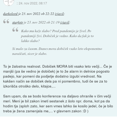
::
24. nov 2022, 08:17
darkolord
je
23. nov 2022 ob 22:22
izjavil
:
starfotr
je
23. nov 2022 ob 21:19
izjavil
:
Kako mu kaže slabo? Pred pandemijo je živel. Po
pandemiji živi. Dobiček je vedno. Kako da fak je to
lahko slabo?
Si malo za časom. Danes mora dobiček vsako leto eksponentno
naraščati, sicer je slabo.
To je žalostna realnost. Dobiček MORA biti vsako leto večji... Če je
manjši (pa še vedno je dobiček) je to že alarm in delnice pogosto
padejo, kar pomeni da podjetje dodatno izgubi vrednost. Na
kakšen način se dobiček dela pa ni pomembno, tudi če se za to
izkorišča otroško delo, kitajce,...
Sam upam, da se bodo konference na daljavo ohranile v čim večji
meri. Meni je bil zakon imeti sestanek z šolo npr. doma, kot pa da
hodim tja (sploh zato, ker sem vmes lahko še kosilo jedel, če je bilo
treba je žena zamenjala me,... v glavnem zakon :D )