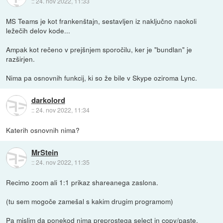
::
24. nov 2022, 11:33
MS Teams je kot frankenštajn, sestavljen iz naključno naokoli
ležečih delov kode...
Ampak kot rečeno v prejšnjem sporočilu, ker je "bundlan" je
razširjen.
Nima pa osnovnih funkcij, ki so že bile v Skype oziroma Lync.
darkolord
::
24. nov 2022, 11:34
Katerih osnovnih nima?
MrStein
::
24. nov 2022, 11:35
Recimo zoom ali 1:1 prikaz shareanega zaslona.
(tu sem mogoče zamešal s kakim drugim programom)
Pa mislim da ponekod nima preprostega select in copy/paste.