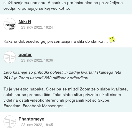
služil svojemu namenu. Ampak za profesionalno so pa zaželjena
orodja, ki ponujajo še kej več kot to.
Miki N
::
23. nov 2022, 18:24
Kakšna dobesedno gej prezentacija na sliki ob članku ...
opeter
::
23. nov 2022, 18:36
Leto kasneje so prihodki poleteli in zadnji kvartal fiskalnega leta
2011
je Zoom ustvaril 882 milijonov prihodkov.
Tu je verjetno napaka. Sicer pa se mi zdi Zoom zelo slabe kvalitete,
sploh kar se prenosa tiče. Tako slabo sliko privzeto nikoli nisem
videl na ostali videokonferenčnih programih kot so Skype,
Facetime, Facebook Messenger ...
Phantomeye
::
23. nov 2022, 18:45