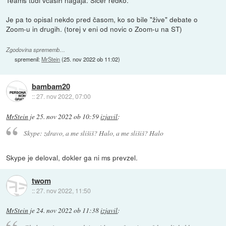
Je pa to opisal nekdo pred časom, ko so bile "žive" debate o
Zoom-u in drugih. (torej v eni od novic o Zoom-u na ST)
Zgodovina sprememb…
spremenil:
MrStein
(
25. nov 2022 ob 11:02
)
bambam20
::
27. nov 2022, 07:00
MrStein
je
25. nov 2022 ob 10:59
izjavil
:
Skype: zdravo, a me slišiš? Halo, a me slišiš? Halo
Skype je deloval, dokler ga ni ms prevzel.
twom
::
27. nov 2022, 11:50
MrStein
je
24. nov 2022 ob 11:38
izjavil
: