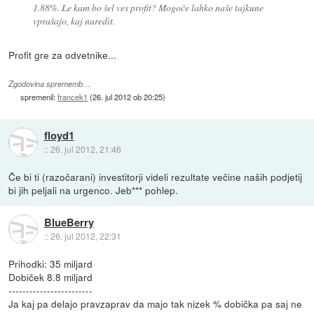
1.88%. Le kam bo šel ves profit? Mogoče lahko naše tajkune
vprašajo, kaj naredit.
Profit gre za odvetnike...
Zgodovina sprememb…
spremenil:
francek1
(
26. jul 2012 ob 20:25
)
floyd1
::
26. jul 2012, 21:46
Če bi ti (razočarani) investitorji videli rezultate večine naših podjetij
bi jih peljali na urgenco. Jeb*** pohlep.
BlueBerry
::
26. jul 2012, 22:31
Prihodki: 35 miljard
Dobiček 8.8 miljard
------------------------
Ja kaj pa delajo pravzaprav da majo tak nizek % dobička pa saj ne