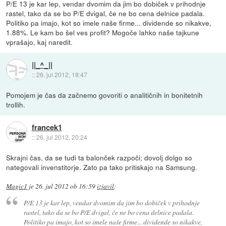
P/E 13 je kar lep, vendar dvomim da jim bo dobiček v prihodnje
rastel, tako da se bo P/E dvigal, če ne bo cena delnice padala.
Politiko pa imajo, kot so imele naše firme... dividende so nikakve,
1.88%. Le kam bo šel ves profit? Mogoče lahko naše tajkune
vprašajo, kaj naredit.
||_^_||
::
26. jul 2012, 18:47
Pomojem je čas da začnemo govoriti o analitičnih in bonitetnih
trollih.
francek1
::
26. jul 2012, 20:24
Skrajni čas, da se tudi ta balonček razpoči; dovolj dolgo so
nategovali invenstitorje. Zato pa tako pritiskajo na Samsung.
Magic1
je
26. jul 2012 ob 16:59
izjavil
:
P/E 13 je kar lep, vendar dvomim da jim bo dobiček v prihodnje
rastel, tako da se bo P/E dvigal, če ne bo cena delnice padala.
Politiko pa imajo, kot so imele naše firme... dividende so nikakve,