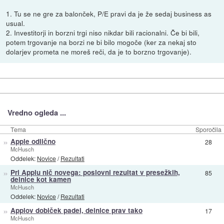
1. Tu se ne gre za balonček, P/E pravi da je že sedaj business as
usual.
2. Investitorji in borzni trgi niso nikdar bili racionalni. Če bi bili,
potem trgovanje na borzi ne bi bilo mogoče (ker za nekaj sto
dolarjev prometa ne moreš reči, da je to borzno trgovanje).
Vredno ogleda ...
Tema
Sporočila
»
Apple odlično
28
McHusch
Oddelek:
Novice
/
Rezultati
»
Pri Applu nič novega: poslovni rezultat v presežkih,
85
delnice kot kamen
McHusch
Oddelek:
Novice
/
Rezultati
»
Applov dobiček padel, delnice prav tako
17
McHusch