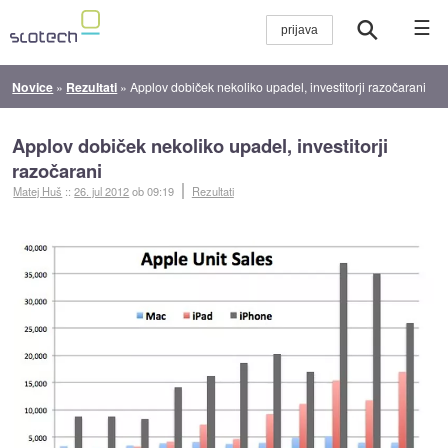
☰
Novice
»
Rezultati
»
Applov dobiček nekoliko upadel, investitorji razočarani
Applov dobiček nekoliko upadel, investitorji
razočarani
Matej Huš
::
26. jul 2012
ob 09:19
Rezultati