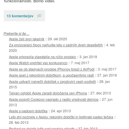
funkcionalnosti. Bomo videli.
13 komentarjev
Preberite si še…
Apple želi svoj iskalnik
::
29. okt 2020
Za proizvajalci čipov najhujše leto v zadnjih dveh desetletjih
::
4. feb
2020
Apple pripravlja vlagatelje na nižjo prodajo
::
3. jan 2019
Apple Watch prehitel vso konkurenco
::
7. maj 2017
Apple se ob stagnaciji prodaje iPhonov tolaži z AirPodi
::
3. maj 2017
Apple spet z rekordnim dobičkom, a upočasnitvijo rasti
::
27. jan 2016
Apple ustvaril največji dobiček v zgodovini vseh podjetij
::
28. jan
2015
Tajvan oglobil Apple zaradi določanja cen iPhona
::
27. dec 2013
Apple pogojil Cookovo nagrado z rastjo vrednosti delnice
::
27. jun
2013
Apple s padcem dobička
::
24. apr 2013
Leto dni pozneje v Applu: rekordni dobički in tretjinski padec tečaja
::
28. feb 2013
Prvikrat po dolgih letih rast prodaje skladb
::
27. feb 2013