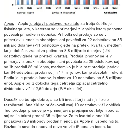
- Apple
je objavil poslovne rezultate
za tretje četrtletje
Apple
fiskalnega leta, v katerem so v primerjavi z lanskim letom ponovno
povečali prihodke in dobičke. Prihodki od prodaje so se v
primerjavi z enakim obdobjem lani povečali za 22 odstotkov na 35
milijard dolarjev (-11 odstotkov glede na pretekli kvartal), medtem
ko je dobiček zrasel za petino na 8,8 milijarde dolarjev (-24
odstotkov glede na pretekli kvartal). Prodaja iphonov se je v
primerjavi z enakim obdobjem lani povečala za 28 odstotkov, saj
so jih prodali 26 milijonov, medtem ko je bila rast prodaje ipadov
kar 84-odstotna; prodali so jih 17 milijonov, kar je absolutni rekord.
Padla je le prodaja ipodov, in sicer za 10 odstotkov na 6,8 milijona
enot. Apple bo iz dobička tega četrtletja izplačal četrtletno
dividendo v višini 2,65 dolarja (P/E okoli 54).
Dosežki se berejo dobro, a so bili investitorji nad njimi zelo
razočarani. Analitiki so pričakovali vsaj 10 odstotkov višji dobiček.
Tudi prodaja iphonov je v primerjavi s prejšnjim četrletjem padla,
saj so jih takrat prodali 35 milijonov. Za ta kvartal o analitiki
pričakovali 29 milijonov prodanih enot, pa Apple ni uspelo niti to.
Razlog je seveda napoved nove verzije iPhona za jesen, kar