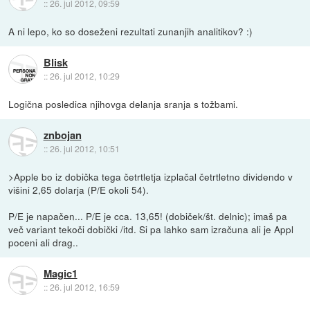
::
26. jul 2012, 09:59
A ni lepo, ko so doseženi rezultati zunanjih analitikov? :)
Blisk
::
26. jul 2012, 10:29
Logična posledica njihovga delanja sranja s tožbami.
znbojan
::
26. jul 2012, 10:51
>Apple bo iz dobička tega četrtletja izplačal četrtletno dividendo v
višini 2,65 dolarja (P/E okoli 54).
P/E je napačen... P/E je cca. 13,65! (dobiček/št. delnic); imaš pa
več variant tekoči dobički /itd. Si pa lahko sam izračuna ali je Appl
poceni ali drag..
Magic1
::
26. jul 2012, 16:59