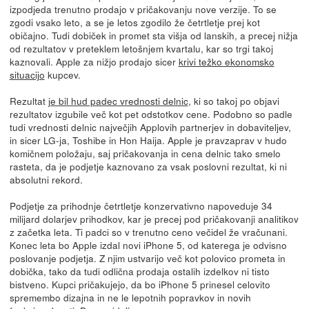
izpodjeda trenutno prodajo v pričakovanju nove verzije. To se
zgodi vsako leto, a se je letos zgodilo že četrtletje prej kot
običajno. Tudi dobiček in promet sta višja od lanskih, a precej nižja
od rezultatov v preteklem letošnjem kvartalu, kar so trgi takoj
kaznovali. Apple za nižjo prodajo sicer
krivi težko ekonomsko
situacijo
kupcev.
Rezultat
je bil hud padec vrednosti delnic
, ki so takoj po objavi
rezultatov izgubile več kot pet odstotkov cene. Podobno so padle
tudi vrednosti delnic največjih Applovih partnerjev in dobaviteljev,
in sicer LG-ja, Toshibe in Hon Haija. Apple je pravzaprav v hudo
komičnem položaju, saj pričakovanja in cena delnic tako smelo
rasteta, da je podjetje kaznovano za vsak poslovni rezultat, ki ni
absolutni rekord.
Podjetje za prihodnje četrtletje konzervativno napoveduje 34
milijard dolarjev prihodkov, kar je precej pod pričakovanji analitikov
z začetka leta. Ti padci so v trenutno ceno večidel že vračunani.
Konec leta bo Apple izdal novi iPhone 5, od katerega je odvisno
poslovanje podjetja. Z njim ustvarijo več kot polovico prometa in
dobička, tako da tudi odlična prodaja ostalih izdelkov ni tisto
bistveno. Kupci pričakujejo, da bo iPhone 5 prinesel celovito
spremembo dizajna in ne le lepotnih popravkov in novih