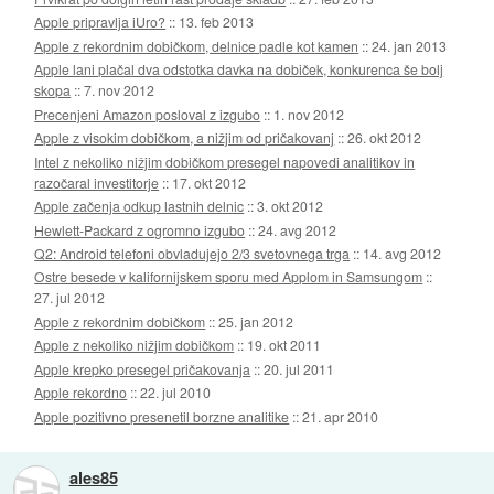
Apple pripravlja iUro?
::
13. feb 2013
Apple z rekordnim dobičkom, delnice padle kot kamen
::
24. jan 2013
Apple lani plačal dva odstotka davka na dobiček, konkurenca še bolj
skopa
::
7. nov 2012
Precenjeni Amazon posloval z izgubo
::
1. nov 2012
Apple z visokim dobičkom, a nižjim od pričakovanj
::
26. okt 2012
Intel z nekoliko nižjim dobičkom presegel napovedi analitikov in
razočaral investitorje
::
17. okt 2012
Apple začenja odkup lastnih delnic
::
3. okt 2012
Hewlett-Packard z ogromno izgubo
::
24. avg 2012
Q2: Android telefoni obvladujejo 2/3 svetovnega trga
::
14. avg 2012
Ostre besede v kalifornijskem sporu med Applom in Samsungom
::
27. jul 2012
Apple z rekordnim dobičkom
::
25. jan 2012
Apple z nekoliko nižjim dobičkom
::
19. okt 2011
Apple krepko presegel pričakovanja
::
20. jul 2011
Apple rekordno
::
22. jul 2010
Apple pozitivno presenetil borzne analitike
::
21. apr 2010
ales85