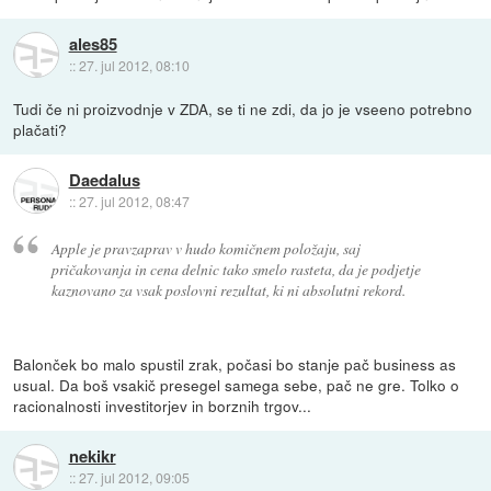
ales85
::
27. jul 2012, 08:10
Tudi če ni proizvodnje v ZDA, se ti ne zdi, da jo je vseeno potrebno
plačati?
Daedalus
::
27. jul 2012, 08:47
Apple je pravzaprav v hudo komičnem položaju, saj
pričakovanja in cena delnic tako smelo rasteta, da je podjetje
kaznovano za vsak poslovni rezultat, ki ni absolutni rekord.
Balonček bo malo spustil zrak, počasi bo stanje pač business as
usual. Da boš vsakič presegel samega sebe, pač ne gre. Tolko o
racionalnosti investitorjev in borznih trgov...
nekikr
::
27. jul 2012, 09:05