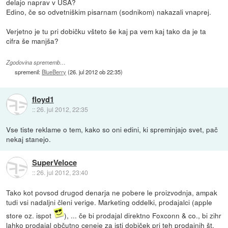
delajo naprav v USA?
Edino, če so odvetniškim pisarnam (sodnikom) nakazali vnaprej.
Verjetno je tu pri dobičku všteto še kaj pa vem kaj tako da je ta
cifra še manjša?
Zgodovina sprememb…
spremenil:
BlueBerry
(
26. jul 2012 ob 22:35
)
floyd1
::
26. jul 2012, 22:35
Vse tiste reklame o tem, kako so oni edini, ki spreminjajo svet, pač
nekaj stanejo.
SuperVeloce
::
26. jul 2012, 23:40
Tako kot povsod drugod denarja ne pobere le proizvodnja, ampak
tudi vsi nadaljni členi verige. Marketing oddelki, prodajalci (apple
store oz. ispot
), ... če bi prodajal direktno Foxconn & co., bi zihr
lahko prodajal občutno ceneje za isti dobiček pri teh prodajnih št.