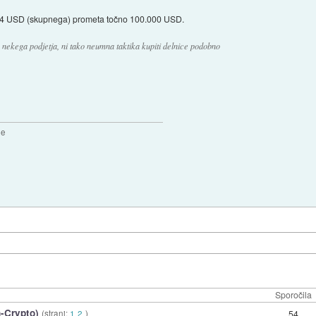
 0.04 USD (skupnega) prometa točno 100.000 USD.
m nekega podjetja, ni tako neumna taktika kupiti delnice podobno
2e
Sporočila
-Crypto)
(strani:
1
2
)
54