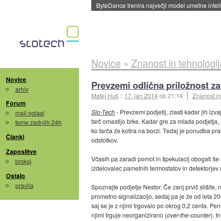
ByteDance trenira največji model umetne intel
Novice
»
Znanost in tehnologij
Novice
Prevzemi odlična priložnost z
arhiv
Matej Huš
::
17. jan 2014
ob 21:14
Znanost in
Forum
Slo-Tech
- Prevzemi podjetij, zlasti kadar jih izva
mali oglasi
tarč omastijo brke. Kadar gre za mlada podjetja,
teme zadnjih 24h
ko tarča že kotira na borzi. Tedaj je ponudba p
Članki
odstotkov.
Zaposlitve
Včasih pa zaradi pomot in špekulacij obogati še
brskaj
izdelovalec pametnih termostatov in detektorjev 
Ostalo
pravila
Spoznajte podjetje Nestor. Če zanj prvič slišite, 
prometno signalizacijo, sedaj pa je že od leta 2
saj se je z njimi trgovalo po okrog 0,2 centa. Pen
njimi trguje neorganizirano (
over-the-counter
). 