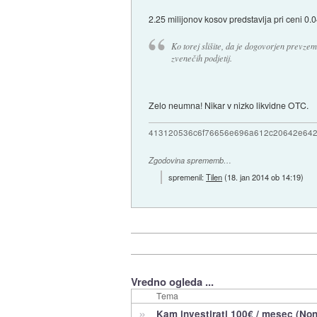
2.25 milijonov kosov predstavlja pri ceni
Ko torej slišite, da je dogovorjen prevze
zvenečih podjetij.
Zelo neumna! Nikar v nizko likvidne OTC.
413120536c6f76656e696a612c20642e64
Zgodovina sprememb…
spremenil:
Tilen
(
18. jan 2014 ob 14:19
)
Vredno ogleda ...
Tema
»
Kam investirati 100€ / mesec (Non