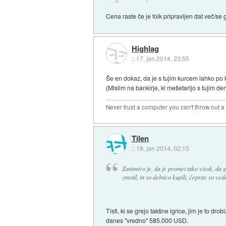
Cena raste če je folk pripravljen dat več/se 
Highlag
::
17. jan 2014, 23:55
Še en dokaz, da je s tujim kurcem lahko po
(Mislim na bankirje, ki mešetarijo s tujim d
Never trust a computer you can't throw out 
Tilen
::
18. jan 2014, 02:15
Zanimivo je, da je promet tako visok, da gr
zmotil, in so delnico kupili, čeprav so ved
Tisti, ki se grejo takšne igrice, jim je to dr
danes "vredno" 585.000 USD.