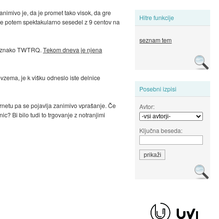
animivo je, da je promet tako visok, da gre
Hitre funkcije
se je potem spektakularno sesedel z 9 centov na
seznam tem
 z oznako TWTRQ.
Tekom dneva je njena
evzema, je k višku odneslo iste delnice
Posebni izpisi
ernetu pa se pojavlja zanimivo vprašanje. Če
Avtor:
c? Bi bilo tudi to trgovanje z notranjimi
Ključna beseda: