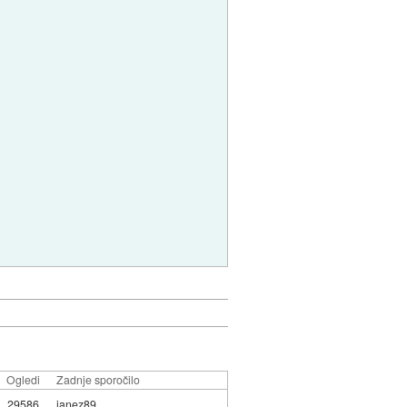
Ogledi
Zadnje sporočilo
29586
janez89