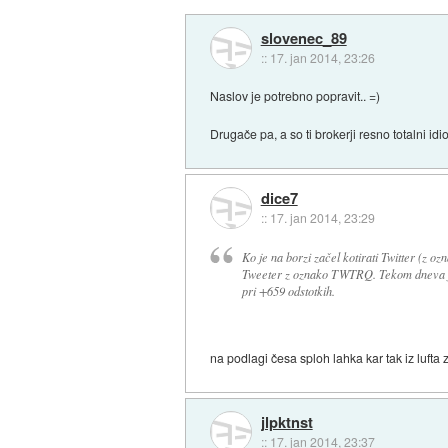
slovenec_89
::
17. jan 2014, 23:26
Naslov je potrebno popravit.. =)
Drugače pa, a so ti brokerji resno totalni idio
dice7
::
17. jan 2014, 23:29
Ko je na borzi začel kotirati Twitter (z oz
Tweeter z oznako TWTRQ. Tekom dneva je n
pri +659 odstotkih.
na podlagi česa sploh lahka kar tak iz lufta z
jlpktnst
::
17. jan 2014, 23:37