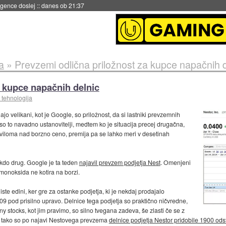
igence doslej
::
danes ob 21:37
a
»
Prevzemi odlična priložnost za kupce napačnih d
a kupce napačnih delnic
 tehnologija
jajo velikani, kot je Google, so priložnost, da si lastniki prevzemnih
 so to navadno ustanovitelji, medtem ko je situacija precej drugačna,
raviloma nad borzno ceno, premija pa se lahko meri v desetinah
 kdo drug. Google je ta teden
najavil prevzem podjetja Nest
. Omenjeni
monoksida ne kotira na borzi.
niste edini, ker gre za ostanke podjetja, ki je nekdaj prodajalo
009 pod prisilno upravo. Delnice tega podjetja so praktično ničvredne,
ny stocks, kot jim pravimo, so silno tvegana zadeva, še zlasti če se z
In tako so po najavi Nestovega prevzema
delnice podjetja Nestor pridobile 1900 ods