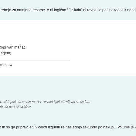
grebejo za omejene resorse. A ni logično? "iz lufta" ni ravno, je pač nekdo tolk nor d
 koprivah mahat.
enarjem)
a window
e sklepati, da so nekateri v resnici špekulirali, da se bo kdo
eli, da ne gre za Nest.
obiž in so ga pripravljeni v celoti izgubiti že naslednjo sekundo po nakupu. Volume je