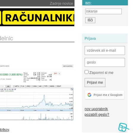
Išči:
Zadnje novice
elnic
Prijava
Zapomni si me
nov uporabnik
pozabili geslo?
totkov
.