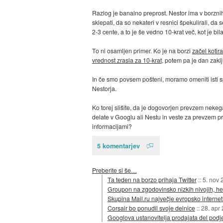
Razlog je banalno preprost. Nestor ima v borznih
sklepati, da so nekateri v resnici špekulirali, da
2-3 cente, a to je še vedno 10-krat več, kot je b
To ni osamljen primer. Ko je na borzi
začel kotir
vrednost zrasla za 10-krat
, potem pa je dan zaklj
In če smo povsem pošteni, moramo omeniti isti spod
Nestorja.
Ko torej slišite, da je dogovorjen prevzem nekeg
delate v Googlu ali Nestu in veste za prevzem pre
informacijami?
5 komentarjev
Preberite si še…
Ta teden na borzo prihaja Twitter
::
5. nov 
Groupon na zgodovinsko nizkih nivojih, he
Skupina Mail.ru največje evropsko internet
Corsair bo ponudil svoje delnice
::
28. apr
Googlova ustanovitelja prodajata del podje