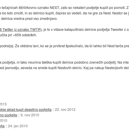
 tečajnicah štiričrkovno oznako NEST, zato so nekateri podjetje kupili po pomoti. Z
 se bo kdo zmotil, in so delnico kupili, čeprav so vedeli, da ne gre za Nest. Nestor 
ila delnica vredna pred vso zmešnjavo.
ati Twitter (z oznako TWTR)
, je to v višave katapultiralo delnice podjetja Tweeter
učila pri +659 odstotkih.
rsljaj. Že oktobra lani, ko se je prvikrat špekuliralo, da bi lahko bil Nest tarča pr
a podjetja, ni tako neumna taktika kupiti delnice podobno zvenečih podjetij. Na int
d javnostjo, seveda ne smete kupiti Nestovih delnic. Kaj pa nakup Nestorjevih delni
2013
dge sklad kupil desetino podjetja
::
22. nov 2012
no podjetje
::
6. nov 2010
 2010
tja
::
24. jan 2010