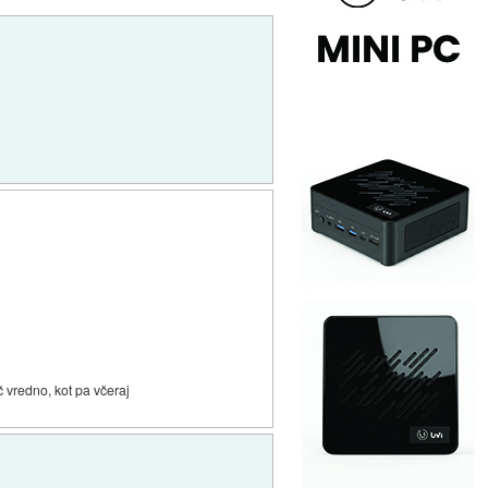
eč vredno, kot pa včeraj