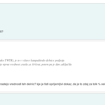
ti?
nako TWTR), je to v višave katapultiralo delnice podjetja
jena vrednost zrasla za 10-krat, potem pa je dan zaključila
rastejo vrednosti teh delnic? kje je tisti oprijemljivi dokaz, da je to zdaj za tolk % v