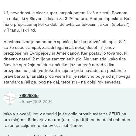
Uf, nevednost je sicer super, ampak potem živiš v zmoti. Poznam
jih nekaj, ki v Sloveniji delajo za 3,2€ na uro. Redno zaposleni. Kar
malo prepračunaj koliko dobi delavka za tekočim trakom (štekaš?)
v Titanu, Iskri itd.
V avtomatizacijo se ne bom spuščal, ker bo preveč off topic. Sliši
se že super, ampak zaradi tega imaš nekaj deset milijonov
brezposelnih Evropejcev in Američanov. Ker postavijo tovarno, ki
dnevno naredi 2 milijona zamrznjenih pic. Ne vem zdaj kako ti te
številke sprožajo prijetne občutke, jaz namreč nerad vidim
brezposelne ljudi (velikokrat imajo to grdo navado, da postanejo
pravi barbari, fanatiki proti vsem kar je relativno bolje od njihovega
standarda (ali pa, bog ne daj, teroristi) - na dolgi rok seveda).
7982884e
::
9. nov 2012, 20:36
tako v sloveniji kot v ameriki je še obilo prostih mest za 2EUR na
uro (slo) oz. 6 dolarjev na uro (us), ki pa ti jih ne bo delal nobeden
razen priseljenih romunov oz. mehičanov.