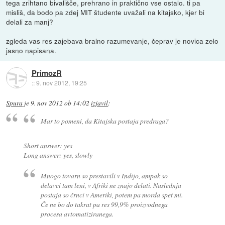
tega zrihtano bivališče, prehrano in praktično vse ostalo. ti pa
misliš, da bodo pa zdej MIT študente uvažali na kitajsko, kjer bi
delali za manj?
zgleda vas res zajebava bralno razumevanje, čeprav je novica zelo
jasno napisana.
PrimozR
::
9. nov 2012, 19:25
Spura
je
9. nov 2012 ob 14:02
izjavil
:
Mar to pomeni, da Kitajska postaja predraga?
Short answer: yes
Long answer: yes, slowly
Mnogo tovarn so prestavili v Indijo, ampak so
delavci tam leni, v Afriki ne znajo delati. Naslednja
postaja so črnci v Ameriki, potem pa morda spet mi.
Če ne bo do takrat pa res 99,9% proizvodnega
procesa avtomatiziranega.