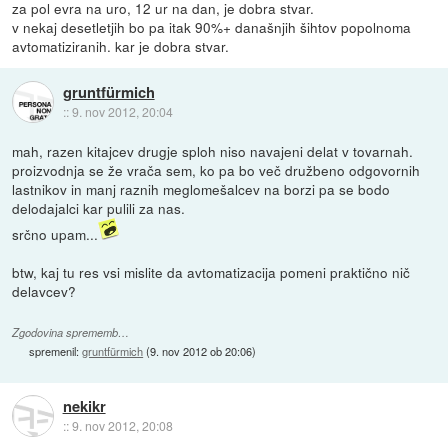
za pol evra na uro, 12 ur na dan, je dobra stvar.
v nekaj desetletjih bo pa itak 90%+ današnjih šihtov popolnoma
avtomatiziranih. kar je dobra stvar.
gruntfürmich
::
9. nov 2012, 20:04
mah, razen kitajcev drugje sploh niso navajeni delat v tovarnah.
proizvodnja se že vrača sem, ko pa bo več družbeno odgovornih
lastnikov in manj raznih meglomešalcev na borzi pa se bodo
delodajalci kar pulili za nas.
srčno upam...
btw, kaj tu res vsi mislite da avtomatizacija pomeni praktično nič
delavcev?
Zgodovina sprememb…
spremenil:
gruntfürmich
(
9. nov 2012 ob 20:06
)
nekikr
::
9. nov 2012, 20:08