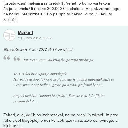
(prostor-čas) maksimiraš pretok $. Verjetno bomo vsi tekom
življenja zaslužili recimo 300.000 € s plačami. Ampak zaradi tega
ne bomo "premožnejši". Bo pa npr. to nekdo, ki bo v 1 letu to
zaslužil.
Markoff
::
10. nov 2012, 08:37
WarpedGone
je
9. nov 2012 ob 19:56
izjavil
:
Jaz srčno upam da kitajska postaja predraga.
To ni nikol bilo upanje ampak fakt.
Hitrost tega dogajanja je svoje poglavje ampak napredek kaže le
v eno smer, z napredkom gredo pa osebni prejemki le gor.
Ampak neč bat, "imamo še afriko". Sam ne vem, kdo jih bo
navadu delat ...
Zahod, a le, če jih bo izobraževal, ne pa hranil in zdravil. Iz prve
roke videl blagojdejne učinke izobraževanja. Zelo osnovnega, a
kljub temu.