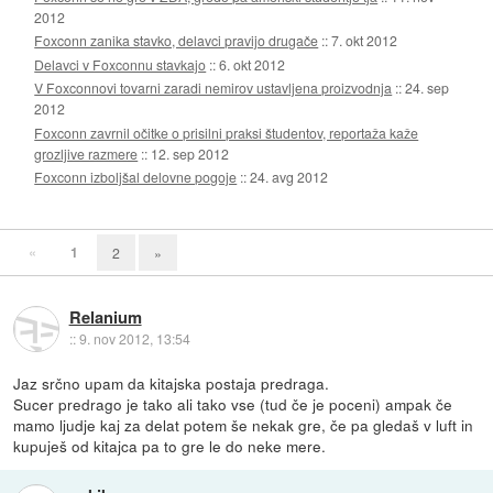
2012
Foxconn zanika stavko, delavci pravijo drugače
::
7. okt 2012
Delavci v Foxconnu stavkajo
::
6. okt 2012
V Foxconnovi tovarni zaradi nemirov ustavljena proizvodnja
::
24. sep
2012
Foxconn zavrnil očitke o prisilni praksi študentov, reportaža kaže
grozljive razmere
::
12. sep 2012
Foxconn izboljšal delovne pogoje
::
24. avg 2012
«
1
2
»
Relanium
::
9. nov 2012, 13:54
Jaz srčno upam da kitajska postaja predraga.
Sucer predrago je tako ali tako vse (tud če je poceni) ampak če
mamo ljudje kaj za delat potem še nekak gre, če pa gledaš v luft in
kupuješ od kitajca pa to gre le do neke mere.