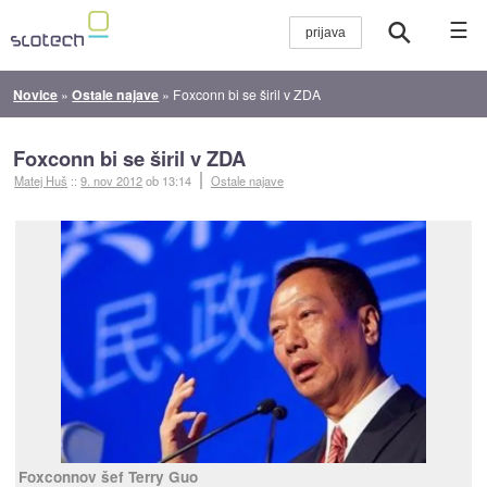
☰
Novice
»
Ostale najave
»
Foxconn bi se širil v ZDA
Foxconn bi se širil v ZDA
Matej Huš
::
9. nov 2012
ob 13:14
Ostale najave
Foxconnov šef Terry Guo