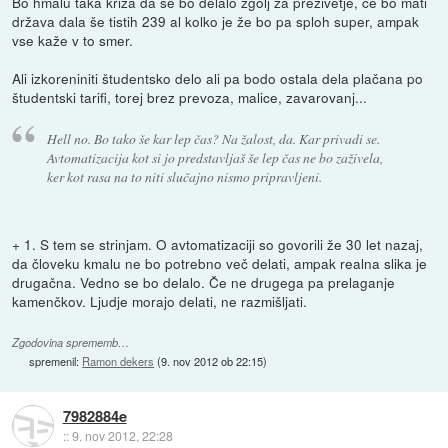
Bo hmalu taka kriza da se bo delalo zgolj za preživetje, če bo mati
država dala še tistih 239 al kolko je že bo pa sploh super, ampak
vse kaže v to smer.
Ali izkoreniniti študentsko delo ali pa bodo ostala dela plačana po
študentski tarifi, torej brez prevoza, malice, zavarovanj...
Hell no. Bo tako še kar lep čas? Na žalost, da. Kar privadi se.
Avtomatizacija kot si jo predstavljaš še lep čas ne bo zaživela,
ker kot rasa na to niti slučajno nismo pripravljeni.
+ 1. S tem se strinjam. O avtomatizaciji so govorili že 30 let nazaj,
da človeku kmalu ne bo potrebno več delati, ampak realna slika je
drugačna. Vedno se bo delalo. Če ne drugega pa prelaganje
kamenčkov. Ljudje morajo delati, ne razmišljati.
Zgodovina sprememb…
spremenil:
Ramon dekers
(
9. nov 2012 ob 22:15
)
7982884e
::
9. nov 2012, 22:28