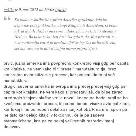
nekikr
je
9. nov 2012 ob 20:08
izjavil
:
Ko bodo te službe šle v južno Ameriko vprašanje, kdo bo
dejansko potegnil kratko, ubogi Kitajci ali Američani, ki bodo
takrat dobili službe (pa čeprav slabo plačane). Je to idealno?
Hell no. Bo tako še kar lep čas? Na žalost, da. Kar privadi se.
Avtomatizacija kot si jo predstavljaš še lep čas ne bo zaživela,
ker kot rasa na to niti slučajno nismo pripravljeni.
prvič, južna amerika ima povprečno konkretno višji gdp per capita
kot kitajska. ne vem kako bi ti preselil manufakturo tja, brez
konkretne avtomatizacije procesa, kar pomeni da to ni več
manufaktura.
drugič, severna amerika in evropa ima precej precej višji gdp per
capita kot kitajska. ne vem kako si predstavljaš, da bi se zarad
predragih kitajcev službe vrnile nazaj, ker se ne bodo. vrnil se bo
kvečjemu proizvodni proces, ki pa bo, če bo, visoko avtomatiziran,
ker tukej ti ne bo noben delal za manj kot 5EUR na uro, sploh pa
ne tisto kar delajo kitajci v foxconnu. če je pa zadeva
avtomatizirana, ima pa za nekaj velikostnih razredov manj
delavcev.