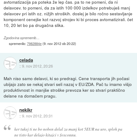
avtomatizacija pa poteka že lep čas. pa to ne pomeni, da ni
delavcev. to pomeni, da za istih 100 000 izdelkov potrebuješ manj
delavcev pri istih oz. nižjih stroških. doslej je bilo ročno sestavljanje
komponent cenejše kot razvoj strojev ki bi proces avtomatizirali. čet
10, 20 let bo pa drugačna slika.
Zgodovina sprememb…
spremenilo:
7982884e
(
9. nov 2012 ob 20:22
)
celada
::
9. nov 2012, 20:26
Mah niso samo delavci, ki so predragi. Cene transporta jih počasi
ubijajo zato se nekaj stvari seli nazaj v EU/ZDA. Pač tu imamo višjo
produktivnost in manjše stroške prevoza ker so stvari praktično
delane na domačem pragu.
nekikr
::
9. nov 2012, 20:31
ker tukej ti ne bo noben delal za manj kot 5EUR na uro, sploh pa
ne tisto kar delajo kitajci v foxconnu.