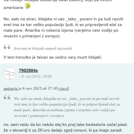
americane
No, salo na stran, kitajska ni vec _tako_ poceni in pa tudi razviti
svet ima ze kar veliko populacijo ljudi, ki so pripravljenid elat za
male pare. Amerika ni nobena izjema (verjetno celo vodijo po
revscini v primerjavi z evropo).
foxconn ni kitajski ampak tajvanski
V tem trenutko je taivan se vedno very much kitajski.
7982884e
::
9. nov 2012, 18:58
antonija
je
9. nov 2012 ob 17:30
izjavil
:
No, salo na stran, kitajska ni vec _tako_ poceni in pa tudi razviti
svet ima ze kar veliko populacijo ljudi, ki so pripravljenid elat za
male pare. Amerika ni nobena izjema (verjetno celo vodijo po
revscini v primerjavi z evropo).
no, sem vedu da bo nekdo slej ko prej take bedastoče začel pisat.
že v sloveniji ti za 2€/uro delajo zgolj romuni, ki pa imajo zaradi