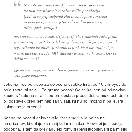
No, salo na stran, kitajska ni vec _tako_ poceni in
pa tudi razviti svet ima ze kar veliko populacijo
ljudi, ki so pripravljenid elat za male pare. Amerika
ni nobena izjema (verjetno celo vodijo po revscini v
primerjavi z evropo).
no, sem vedu da bo nekdo slej ko prej take bedastoče začel pisat.
že v sloveniji ti za 2€/uro delajo zgolj romuni, ki pa imajo zaradi
tega zrihtano bivališče, prehrano in praktično vse ostalo. ti pa
misliš, da bodo pa zdej MIT študente uvažali na kitajsko, kjer bi
delali za manj?
zgleda vas res zajebava bralno razumevanje, čeprav je novica
zelo jasno napisana.
Jebemu, res bo treba za dolocene osebke limat po 10 smileyev da
bojo zastekal sale... Pa gremo pocasi: Ce se kaksen od odstavkov
zacne s "salo na stran", potem obstaja precej dobra moznost, de je
bil odstavek pred tem napisan v sali. Ni nujno, moznost pa je. Pa
splaca se jo preverit.
Kar se pa poceni delovne sile tice: amerika je polna ne-
americanov, ki delajo za manj kot minimalca. V evropi je situacija
podobna, s tem da prevladujejo romuni (bivsi jugoslovani pa mislijo