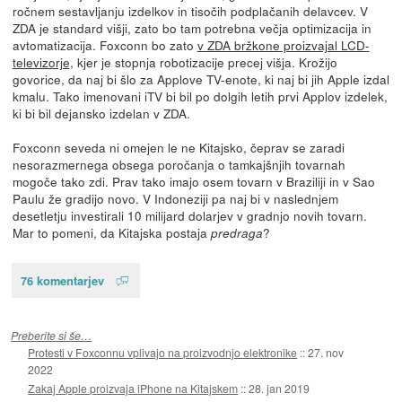
ročnem sestavljanju izdelkov in tisočih podplačanih delavcev. V
ZDA je standard višji, zato bo tam potrebna večja optimizacija in
avtomatizacija. Foxconn bo zato
v ZDA bržkone proizvajal LCD-
televizorje
, kjer je stopnja robotizacije precej višja. Krožijo
govorice, da naj bi šlo za Applove TV-enote, ki naj bi jih Apple izdal
kmalu. Tako imenovani iTV bi bil po dolgih letih prvi Applov izdelek,
ki bi bil dejansko izdelan v ZDA.
Foxconn seveda ni omejen le ne Kitajsko, čeprav se zaradi
nesorazmernega obsega poročanja o tamkajšnjih tovarnah
mogoče tako zdi. Prav tako imajo osem tovarn v Braziliji in v Sao
Paulu že gradijo novo. V Indoneziji pa naj bi v naslednjem
desetletju investirali 10 milijard dolarjev v gradnjo novih tovarn.
Mar to pomeni, da Kitajska postaja
?
predraga
76 komentarjev
Preberite si še…
Protesti v Foxconnu vplivajo na proizvodnjo elektronike
::
27. nov
2022
Zakaj Apple proizvaja iPhone na Kitajskem
::
28. jan 2019