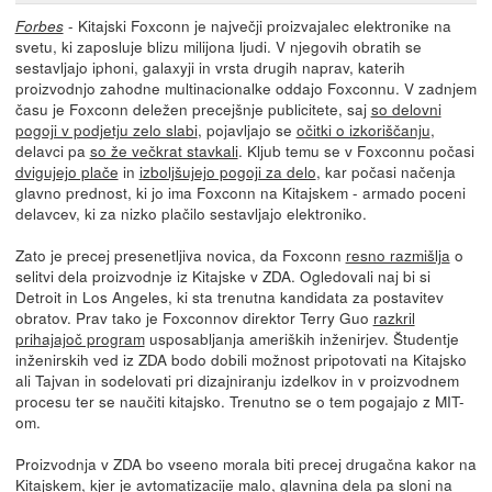
- Kitajski Foxconn je največji proizvajalec elektronike na
Forbes
svetu, ki zaposluje blizu milijona ljudi. V njegovih obratih se
sestavljajo iphoni, galaxyji in vrsta drugih naprav, katerih
proizvodnjo zahodne multinacionalke oddajo Foxconnu. V zadnjem
času je Foxconn deležen precejšnje publicitete, saj
so delovni
pogoji v podjetju zelo slabi
, pojavljajo se
očitki o izkoriščanju
,
delavci pa
so že večkrat stavkali
. Kljub temu se v Foxconnu počasi
dvigujejo plače
in
izboljšujejo pogoji za delo
, kar počasi načenja
glavno prednost, ki jo ima Foxconn na Kitajskem - armado poceni
delavcev, ki za nizko plačilo sestavljajo elektroniko.
Zato je precej presenetljiva novica, da Foxconn
resno razmišlja
o
selitvi dela proizvodnje iz Kitajske v ZDA. Ogledovali naj bi si
Detroit in Los Angeles, ki sta trenutna kandidata za postavitev
obratov. Prav tako je Foxconnov direktor Terry Guo
razkril
prihajajoč program
usposabljanja ameriških inženirjev. Študentje
inženirskih ved iz ZDA bodo dobili možnost pripotovati na Kitajsko
ali Tajvan in sodelovati pri dizajniranju izdelkov in v proizvodnem
procesu ter se naučiti kitajsko. Trenutno se o tem pogajajo z MIT-
om.
Proizvodnja v ZDA bo vseeno morala biti precej drugačna kakor na
Kitajskem, kjer je avtomatizacije malo, glavnina dela pa sloni na