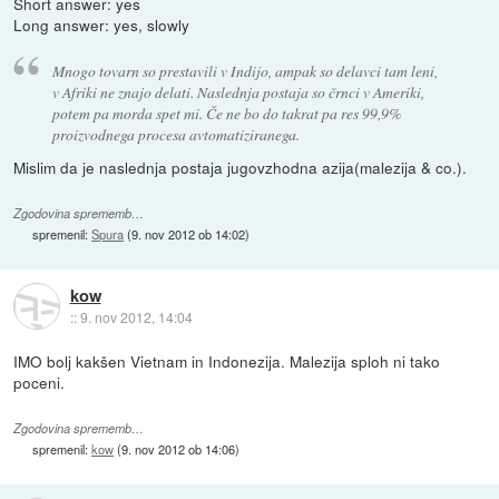
Short answer: yes
Long answer: yes, slowly
Mnogo tovarn so prestavili v Indijo, ampak so delavci tam leni,
v Afriki ne znajo delati. Naslednja postaja so črnci v Ameriki,
potem pa morda spet mi. Če ne bo do takrat pa res 99,9%
proizvodnega procesa avtomatiziranega.
Mislim da je naslednja postaja jugovzhodna azija(malezija & co.).
Zgodovina sprememb…
spremenil:
Spura
(
9. nov 2012 ob 14:02
)
kow
::
9. nov 2012, 14:04
IMO bolj kakšen Vietnam in Indonezija. Malezija sploh ni tako
poceni.
Zgodovina sprememb…
spremenil:
kow
(
9. nov 2012 ob 14:06
)