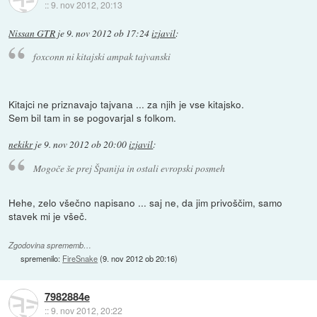
::
9. nov 2012, 20:13
Nissan GTR
je
9. nov 2012 ob 17:24
izjavil
:
foxconn ni kitajski ampak tajvanski
Kitajci ne priznavajo tajvana ... za njih je vse kitajsko.
Sem bil tam in se pogovarjal s folkom.
nekikr
je
9. nov 2012 ob 20:00
izjavil
:
Mogoče še prej Španija in ostali evropski posmeh
Hehe, zelo všečno napisano ... saj ne, da jim privoščim, samo
stavek mi je všeč.
Zgodovina sprememb…
spremenilo:
FireSnake
(
9. nov 2012 ob 20:16
)
7982884e
::
9. nov 2012, 20:22