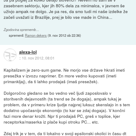
zasebnem sektorju, kjer jih 80% dela za minimalca, v javnem še
uživjo ampak ne dolgo. Je pa res, da smo tudi mi naše izdelke že
začeli uvažati iz Brazilije, prej je bilo vse made in China...
Zgodovina sprememb…
spremenil:
Ramon dekers
(
9. nov 2012 ob 22:36
)
alexa-lol
::
10. nov 2012, 08:01
Kapitalizem je zero-sum game. Ne morjo vse države hkrati imeti
presežka v izvozu naprimer. En more vedno kupovati (imeti
primankljaj), da ti lahko prodajaš (imaš presežek).
Dolgoročno gledano se bo vedno več ljudi zaposlovalo v
storitvenih dejavnostih (ta trend se že dogaja), ampak tukaj je
problem, da v primeru krize ljudje najprej luksuz skenslajo in s tem
dodatno upočasnijo ekonomijo (to kar se zdaj dogaja). V končni
fazi more denar krožti. Npr ti prodajaš PC, greš v toplice, kjer
receptorka/maserka iz plače kupi otroku PC... etc.
Zdaj trik je v tem, da ti lokalno v svoji epsilonski okolici in času dt