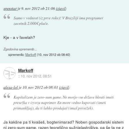
spenstar
je
9. nov 2012 ob 21:06
izjavil
:
Samo v vednost (iz prve roke)! V Braziliji ima programer
zacetnik 2.000€ plače.
Kje - a v favelah?
Zgodovina sprememb…
spremenilo:
Markoff
(
10. nov 2012 ob 08:40
)
Markoff
::
10. nov 2012, 08:51
alexa-lol
je
10. nov 2012 ob 08:01
izjavil
:
Kapitalizem je zero-sum game. Ne morjo vse države hkrati imeti
presežka v izvozu naprimer. En more vedno kupovati (imeti
primankljaj), da ti lahko prodajaš (imaš presežek).
Ja kakšne pa ti kvašeš, bogtenimarad? Noben gospodarski sistem
ni zero-sum game, razen teoretično sužnjelastništva, pa še ta ne z