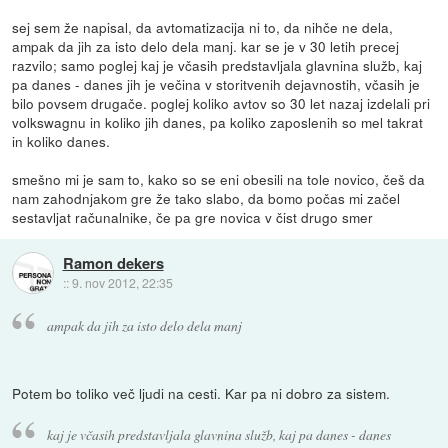
sej sem že napisal, da avtomatizacija ni to, da nihče ne dela,
ampak da jih za isto delo dela manj. kar se je v 30 letih precej
razvilo; samo poglej kaj je včasih predstavljala glavnina služb, kaj
pa danes - danes jih je večina v storitvenih dejavnostih, včasih je
bilo povsem drugače. poglej koliko avtov so 30 let nazaj izdelali pri
volkswagnu in koliko jih danes, pa koliko zaposlenih so mel takrat
in koliko danes.
smešno mi je sam to, kako so se eni obesili na tole novico, češ da
nam zahodnjakom gre že tako slabo, da bomo počas mi začel
sestavljat računalnike, če pa gre novica v čist drugo smer
Ramon dekers
::
9. nov 2012, 22:35
ampak da jih za isto delo dela manj
Potem bo toliko več ljudi na cesti. Kar pa ni dobro za sistem.
kaj je včasih predstavljala glavnina služb, kaj pa danes - danes