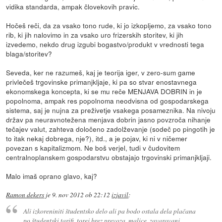
vidika standarda, ampak človekovih pravic.
Hočeš reči, da za vsako tono rude, ki jo izkopljemo, za vsako tono
rib, ki jih nalovimo in za vsako uro frizerskih storitev, ki jih
izvedemo, nekdo drug izgubi bogastvo/produkt v vrednosti tega
blaga/storitev?
Seveda, ker ne razumeš, kaj je teorija iger, v zero-sum game
privlečeš trgovinske primanjkljaje, ki pa so stvar enostavnega
ekonomskega koncepta, ki se mu reče MENJAVA DOBRIN in je
popolnoma, ampak res popolnoma neodvisna od gospodarskega
sistema, saj je nujna za preživetje vsakega posameznika. Na nivoju
držav pa neuravnotežena menjava dobrin jasno povzroča nihanje
tečajev valut, zahteva določeno zadolževanje (sodeč po pingotih je
to itak nekaj dobrega, nje?), itd., a je pojav, ki ni v ničemer
povezan s kapitalizmom. Ne boš verjel, tudi v čudovitem
centralnoplanskem gospodarstvu obstajajo trgovinski primanjkljaji.
Malo imaš oprano glavo, kaj?
Ramon dekers
je
9. nov 2012 ob 22:12
izjavil
:
Ali izkoreniniti študentsko delo ali pa bodo ostala dela plačana
po študentski tarifi, torej brez prevoza, malice, zavarovanj...