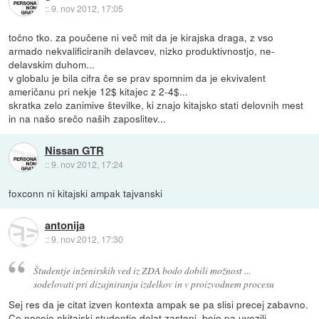
::
9. nov 2012, 17:05
točno tko. za poučene ni več mit da je kirajska draga, z vso
armado nekvalificiranih delavcev, nizko produktivnostjo, ne-
delavskim duhom...
v globalu je bila cifra če se prav spomnim da je ekvivalent
američanu pri nekje 12$ kitajec z 2-4$...
skratka zelo zanimive številke, ki znajo kitajsko stati delovnih mest
in na našo srečo naših zaposlitev...
Nissan GTR
::
9. nov 2012, 17:24
foxconn ni kitajski ampak tajvanski
antonija
::
9. nov 2012, 17:30
Študentje inženirskih ved iz ZDA bodo dobili možnost ...
sodelovati pri dizajniranju izdelkov in v proizvodnem procesu
Sej res da je citat izven kontexta ampak se pa slisi precej zabavno.
Ce nocejo nkitajski studentje delat zastonj, bojo pa uvozili