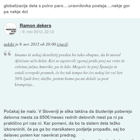
globalizacija dela s polno paro....uravnilovka postaja....nekje gor
pa nekje dol
Ramon dekers
::
9. nov 2012, 22:12
nekikr
je
9. nov 2012 ob 20:00
izjavil
:
Imamo še nekaj desetletij preden bo tako obupno, da bi moral
Afričane učit delat. Kot so ugotovili zgoraj pride prej na vrsto še
celotna južna Amerike, pa še kdo. Mogoče še prej Španija in
ostali evropski posmeh, če bo tak tempo bo čez nekaj let več kot
50% ljudi brez službe, potem bomo pa mi delali za pest
krompirja...
Počakaj še malo. V Sloveniji je slika takšna da študentje poberejo
delovna mesta za 650€/mesec rednih delovnih mest pa ni pa
praktično pri nas ni. Kar pomeni, da bo ta sistem dela težko
izkoreniniti, če pa ga bo marsikatero podjetje propadlo, saj bo
delavec potem kar naenkrat predrag.