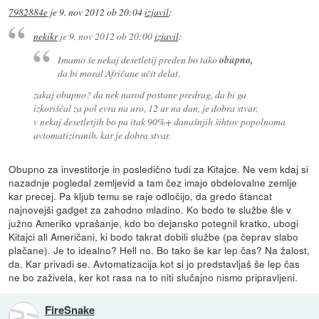
7982884e
je
9. nov 2012 ob 20:04
izjavil
:
nekikr
je
9. nov 2012 ob 20:00
izjavil
:
Imamo še nekaj desetletij preden bo tako
obupno,
da bi moral Afričane učit delat.
zakaj obupno? da nek narod postane predrag, da bi ga
izkoriščal za pol evra na uro, 12 ur na dan, je dobra stvar.
v nekaj desetletjih bo pa itak 90%+ današnjih šihtov popolnoma
avtomatiziranih. kar je dobra stvar.
Obupno za investitorje in posledično tudi za Kitajce. Ne vem kdaj si
nazadnje pogledal zemljevid a tam čez imajo obdelovalne zemlje
kar precej. Pa kljub temu se raje odločijo, da gredo štancat
najnovejši gadget za zahodno mladino. Ko bodo te službe šle v
južno Ameriko vprašanje, kdo bo dejansko potegnil kratko, ubogi
Kitajci ali Američani, ki bodo takrat dobili službe (pa čeprav slabo
plačane). Je to idealno? Hell no. Bo tako še kar lep čas? Na žalost,
da. Kar privadi se. Avtomatizacija kot si jo predstavljaš še lep čas
ne bo zaživela, ker kot rasa na to niti slučajno nismo pripravljeni.
FireSnake