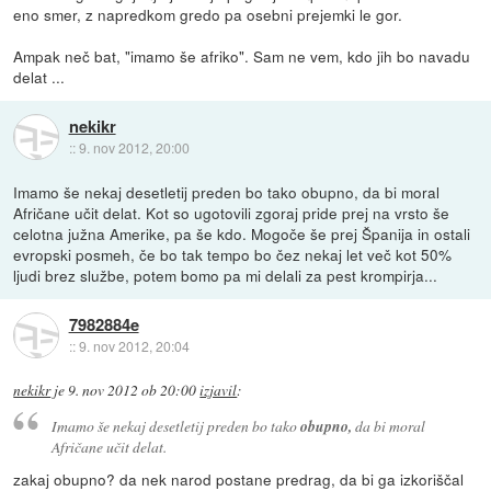
eno smer, z napredkom gredo pa osebni prejemki le gor.
Ampak neč bat, "imamo še afriko". Sam ne vem, kdo jih bo navadu
delat ...
nekikr
::
9. nov 2012, 20:00
Imamo še nekaj desetletij preden bo tako obupno, da bi moral
Afričane učit delat. Kot so ugotovili zgoraj pride prej na vrsto še
celotna južna Amerike, pa še kdo. Mogoče še prej Španija in ostali
evropski posmeh, če bo tak tempo bo čez nekaj let več kot 50%
ljudi brez službe, potem bomo pa mi delali za pest krompirja...
7982884e
::
9. nov 2012, 20:04
nekikr
je
9. nov 2012 ob 20:00
izjavil
:
Imamo še nekaj desetletij preden bo tako
obupno,
da bi moral
Afričane učit delat.
zakaj obupno? da nek narod postane predrag, da bi ga izkoriščal