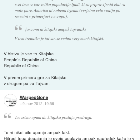
svet ima ze kar veliko populacijo ljudi, ki so pripravljenid elat za
male pare. Amerika ni nobena izjema (verjetno celo vodijo po
revscini v primerjavi z evropo).
foxconn ni kitajski ampak tajvanski
V tem trenutko je taivan se vedno very much kitajski.
V bistvu je vse to Kitajska.
People's Republic of China
Republic of China
V prvem primeru gre za Kitajsko
v drugem pa za Tajvan.
WarpedGone
::
9. nov 2012, 19:56
Jaz srčno upam da kitajska postaja predraga.
To ni nikol bilo upanje ampak fakt.
Hitrost tega dogajanja je svoje poglavje ampak napredek kaže le v