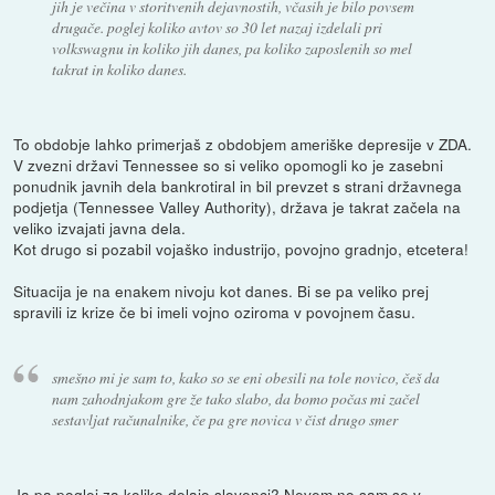
jih je večina v storitvenih dejavnostih, včasih je bilo povsem
drugače. poglej koliko avtov so 30 let nazaj izdelali pri
volkswagnu in koliko jih danes, pa koliko zaposlenih so mel
takrat in koliko danes.
To obdobje lahko primerjaš z obdobjem ameriške depresije v ZDA.
V zvezni državi Tennessee so si veliko opomogli ko je zasebni
ponudnik javnih dela bankrotiral in bil prevzet s strani državnega
podjetja (Tennessee Valley Authority), država je takrat začela na
veliko izvajati javna dela.
Kot drugo si pozabil vojaško industrijo, povojno gradnjo, etcetera!
Situacija je na enakem nivoju kot danes. Bi se pa veliko prej
spravili iz krize če bi imeli vojno oziroma v povojnem času.
smešno mi je sam to, kako so se eni obesili na tole novico, češ da
nam zahodnjakom gre že tako slabo, da bomo počas mi začel
sestavljat računalnike, če pa gre novica v čist drugo smer
Ja pa poglej za koliko delajo slovenci? Nevem no sam se v