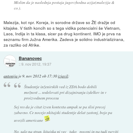
Mislim da je naslednja postaja jugovzhodna azija(malezija &
co.).
Malezija, kot npr. Koreja, in sorodne države so ŽE dražje od
kitajske. V tistih koncih so s tega vidika potencialni še Vietnam,
Laos, Indija in ta klasa, sicer pa drug kontinent. IMO je prva na
seznamu firm Južna Amerika. Zadeva je solidno industrializirana,
za razliko od Afrike.
Bananovec
::
9. nov 2012, 19:37
antonija
je
9. nov 2012 ob 17:30
izjavil
:
Študentje inženirskih ved iz ZDA bodo dobili
možnost ... sodelovati pri dizajniranju izdelkov in v
proizvodnem procesu
Sej res da je citat izven kontexta ampak se pa slisi precej
zabavno. Ce nocejo nkitajski studentje delat zastonj, bojo pa
uvozili americane
No, salo na stran, kitajska ni vec _tako_ poceni in pa tudi razviti