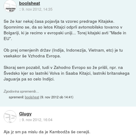
boolsheat
::
9. nov 2012, 14:35
Se že kar nekaj časa pojavlja ta vzorec predrage Kitajske.
Spomnimo se, da so letos Kitajci odprli avtomobilsko tovarno v
Bolgariji, ki je recimo v evropski uniji... Torej kitajski avti "Made in
EU".
Ob prej omenjenih držav (Indija, Indonezija, Vietnam, etc) je tu
vsekakor še Vzhodna Evropa.
Skoraj sem pozabil, tudi v Zahodno Evropo so že prišli, npr. na
Švedsko kjer so lastniki Volva in Saaba Kitajci, lastniki britanskega
Jaguarja pa so celo Indijci.
Zgodovina sprememb…
spremenil:
boolsheat
(
9. nov 2012 ob 14:41
)
Glugy
::
9. nov 2012, 16:04
Aja jz sm pa mislu da je Kambodža še cenejš.