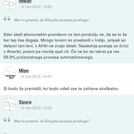
nekikr
::
9. nov 2012, 13:55
Mar to pomeni, da Kitajska postaja predraga?
Kdor sledi ekonomskim premikom na tem pordočju ve, da se to že
kar lep čas dogaja. Mnogo tovarn so prestavili v Indijo, ampak so
delavci tam leni, v Afriki ne znajo delati. Naslednja postaja so črnci
v Ameriki, potem pa morda spet mi. Če ne bo do takrat pa res
99,9% proizvodnega procesa avtomatiziranega.
Mipe
::
9. nov 2012, 14:01
Si bodo že premislili, ko bodo videli vse te zahteve sindikatov.
Spura
::
9. nov 2012, 14:02
Mar to pomeni, da Kitajska postaja predraga?