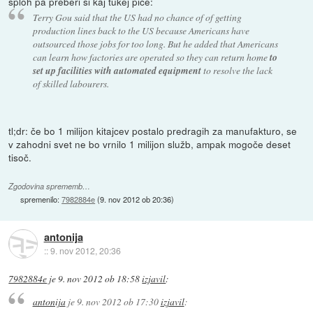
sploh pa preberi si kaj tukej piče:
Terry Gou said that the US had no chance of of getting
production lines back to the US because Americans have
outsourced those jobs for too long. But he added that Americans
can learn how factories are operated so they can return home
to
set up facilities with automated equipment
to resolve the lack
of skilled labourers.
tl;dr: če bo 1 milijon kitajcev postalo predragih za manufakturo, se
v zahodni svet ne bo vrnilo 1 milijon služb, ampak mogoče deset
tisoč.
Zgodovina sprememb…
spremenilo:
7982884e
(
9. nov 2012 ob 20:36
)
antonija
::
9. nov 2012, 20:36
7982884e
je
9. nov 2012 ob 18:58
izjavil
:
antonija
je
9. nov 2012 ob 17:30
izjavil
: