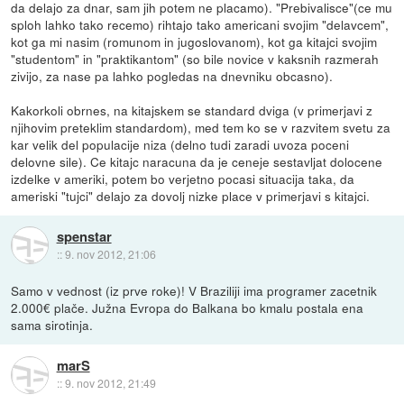
da delajo za dnar, sam jih potem ne placamo). "Prebivalisce"(ce mu
sploh lahko tako recemo) rihtajo tako americani svojim "delavcem",
kot ga mi nasim (romunom in jugoslovanom), kot ga kitajci svojim
"studentom" in "praktikantom" (so bile novice v kaksnih razmerah
zivijo, za nase pa lahko pogledas na dnevniku obcasno).
Kakorkoli obrnes, na kitajskem se standard dviga (v primerjavi z
njihovim preteklim standardom), med tem ko se v razvitem svetu za
kar velik del populacije niza (delno tudi zaradi uvoza poceni
delovne sile). Ce kitajc naracuna da je ceneje sestavljat dolocene
izdelke v ameriki, potem bo verjetno pocasi situacija taka, da
ameriski "tujci" delajo za dovolj nizke place v primerjavi s kitajci.
spenstar
::
9. nov 2012, 21:06
Samo v vednost (iz prve roke)! V Braziliji ima programer zacetnik
2.000€ plače. Južna Evropa do Balkana bo kmalu postala ena
sama sirotinja.
marS
::
9. nov 2012, 21:49