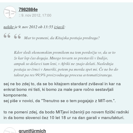
7982884e
::
9. nov 2012, 17:00
nekikr
je
9. nov 2012 ob 13:55
izjavil
:
Mar to pomeni, da Kitajska postaja predraga?
Kdor sledi ekonomskim premikom na tem pordočju ve, da se to
že kar lep čas dogaja. Mnogo tovarn so prestavili v Indijo,
ampak so delavci tam leni, v Afriki ne znajo delati. Naslednja
postaja so črnci v Ameriki, potem pa morda spet mi. Če ne bo do
takrat pa res 99,9% proizvodnega procesa avtomatiziranega.
sej ne bo zdej to, da se bo kitajcem standard zviševal in kar na
enkrat bomo mi tisti, ki bomo za male pare ročno sestavljali
komponente.
sej piše v novici, da "Trenutno se o tem pogajajo z MIT-om.".
to ne pomeni zdej, da bodo MITjevi inženirji po novem fizički radniki
in da bomo slovenci čez 10 let 18 ur na dan garali v manufakturi.
gruntfürmich