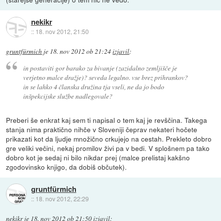
nekikr
::
18. nov 2012, 21:50
gruntfürmich
je
18. nov 2012 ob 21:24
izjavil
:
in postaviti gor barako za bivanje (zazidalno zemljišče je
verjetno malce dražje)? seveda legalno. vse brez prihrankov?
in se lahko 4 članska družina tja vseli, ne da jo bodo
inšpekcijske službe nadlegovale?
Preberi še enkrat kaj sem ti napisal o tem kaj je revščina. Takega
stanja nima praktično nihče v Sloveniji čeprav nekateri hočete
prikazati kot da ljudje množično crkujejo na cestah. Prekleto dobro
gre veliki večini, nekaj promilov živi pa v bedi. V splošnem pa tako
dobro kot je sedaj ni bilo nikdar prej (malce prelistaj kakšno
zgodovinsko knjigo, da dobiš občutek).
gruntfürmich
::
18. nov 2012, 22:29
nekikr
je
18. nov 2012 ob 21:50
izjavil
: