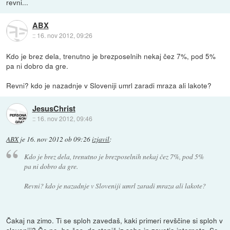
revni...
ABX
::
16. nov 2012, 09:26
Kdo je brez dela, trenutno je brezposelnih nekaj čez 7%, pod 5%
pa ni dobro da gre.
Revni? kdo je nazadnje v Sloveniji umrl zaradi mraza ali lakote?
JesusChrist
::
16. nov 2012, 09:46
ABX
je
16. nov 2012 ob 09:26
izjavil
:
Kdo je brez dela, trenutno je brezposelnih nekaj čez 7%, pod 5%
pa ni dobro da gre.
Revni? kdo je nazadnje v Sloveniji umrl zaradi mraza ali lakote?
Čakaj na zimo. Ti se sploh zavedaš, kaki primeri revščine si sploh v
sloveniji? Če ne, bo čas, da stopiš iz sobe in zavetja interneta. Se