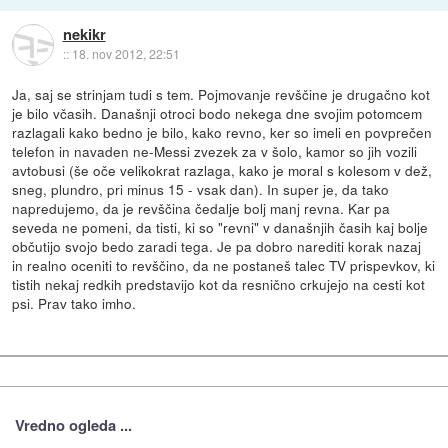
nekikr
::
18. nov 2012, 22:51
Ja, saj se strinjam tudi s tem. Pojmovanje revščine je drugačno kot
je bilo včasih. Današnji otroci bodo nekega dne svojim potomcem
razlagali kako bedno je bilo, kako revno, ker so imeli en povprečen
telefon in navaden ne-Messi zvezek za v šolo, kamor so jih vozili
avtobusi (še oče velikokrat razlaga, kako je moral s kolesom v dež,
sneg, plundro, pri minus 15 - vsak dan). In super je, da tako
napredujemo, da je revščina čedalje bolj manj revna. Kar pa
seveda ne pomeni, da tisti, ki so "revni" v današnjih časih kaj bolje
občutijo svojo bedo zaradi tega. Je pa dobro narediti korak nazaj
in realno oceniti to revščino, da ne postaneš talec TV prispevkov, ki
tistih nekaj redkih predstavijo kot da resnično crkujejo na cesti kot
psi. Prav tako imho.
Vredno ogleda ...