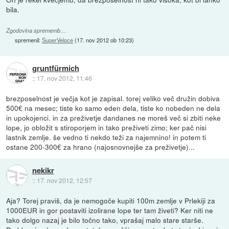
bila.
Zgodovina sprememb…
spremenil:
SuperVeloce
(
17. nov 2012 ob 10:23
)
gruntfürmich
::
17. nov 2012, 11:46
brezposelnost je večja kot je zapisal. torej veliko več družin dobiva
500€ na mesec; tiste ko samo eden dela, tiste ko nobeden ne dela
in upokojenci. in za preživetje dandanes ne moreš več si zbiti neke
lope, jo obložit s stiroporjem in tako preživeti zimo; ker pač nisi
lastnik zemlje. še vedno ti nekdo teži za najemnino! in potem ti
ostane 200-300€ za hrano (najosnovnejše za preživetje)...
nekikr
::
17. nov 2012, 12:57
Aja? Torej praviš, da je nemogoče kupiti 100m zemlje v Prlekiji za
1000EUR in gor postaviti izolirane lope ter tam živeti? Ker niti ne
tako dolgo nazaj je bilo točno tako, vprašaj malo stare starše.