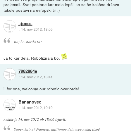
prejemali. Svet postane kar malo lepši, ko se še kakšna država
takole postavi na evropski tir :)
.:joco:.
::
14. nov 2012, 18:06
Kaj bo storila ta?
Ja to kar dela. Robotizirala bo.
7982884e
::
14. nov 2012, 18:41
i, for one, welcome our robotic overlords!
Bananovec
::
14. nov 2012, 19:10
nekikr
je
14. nov 2012 ob 18:06
izjavil
:
Super, kajne? Namesto milijonov delavcev nekaj tisoč