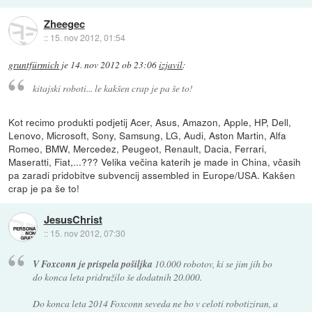
Zheegec
::
15. nov 2012, 01:54
gruntfürmich
je
14. nov 2012 ob 23:06
izjavil
:
kitajski roboti... le kakšen crap je pa še to!
Kot recimo produkti podjetij Acer, Asus, Amazon, Apple, HP, Dell,
Lenovo, Microsoft, Sony, Samsung, LG, Audi, Aston Martin, Alfa
Romeo, BMW, Mercedez, Peugeot, Renault, Dacia, Ferrari,
Maseratti, Fiat,...??? Velika večina katerih je made in China, včasih
pa zaradi pridobitve subvencij assembled in Europe/USA. Kakšen
crap je pa še to!
JesusChrist
::
15. nov 2012, 07:30
V Foxconn je prispela pošiljka
10.000 robotov, ki se jim jih bo
do konca leta pridružilo še dodatnih 20.000.
Do konca leta 2014 Foxconn seveda ne bo v celoti robotiziran, a