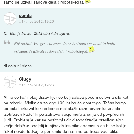
samo še uživali sadove dela ( robotskega).
panda
::
14. nov 2012, 19:20
Kr_Edn
je
14. nov 2012 ob 19:18
izjavil
:
Nič sekirat. Vse gre v to smer, da ne bo treba več delat in bodo
vsi samo še uživali sadove dela ( robotskega).
di dela ni place
Glugy
::
14. nov 2012, 19:26
Ah je še kar nekaj držav kjer se bolj splača poceni delovna sila kot
pa robotki. Mislim da za ene 100 let bo še dost tega. Tačas bomo
pa ostali crkaval ker ne bomo mel služb razn nevem kako zelo
izobražen kader ki pa zahteva večjo mero znanja od povprečnih
ljudi. Problem je ker se pozitivni učinki robotizacije preslikavajo v
večje dobičke podjetij in njihovih lastnikov namesto da bi se kot je
rekel nekdo tudkaj to pomenilo da nam ne bo treba več toliko