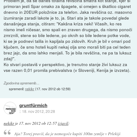
Problem je, da se danes totalna revščina smatra kot stanje, kjer si
primoran jesti Spar omako za špagete, si omejen s škatlico cigaret
dnevno in 20EUR položnice za telefon. Jaka revščina oz. masovno
izumiranje zaradi lakote je to, ja. Stari ata je takole povedal glede
današnjega stanja, citiram: "Kakšna kriza neki! Včasih, ko res
nismo imeli ničesar, smo spali en zraven drugega, da nismo ponoči
zmrznili, stene so bile ledene, po oknih so bile ledene potke vode,
ki se je podnevi talila in kapljala po zidovih. Kruh je bil v omari pod
ključem, če smo hoteli kupiti nekaj olja smo morali biti pa cel teden
brez jajc, da smo lahko menjali. To je bila revščina, ne pa ta luksuz
zdaj!".
Ko stvari postaviš v perspektivo, je trenutno stanje živi luksuz za
vse razen 0,01 promila prebivalstva (v Sloveniji, Kenija je izvzeta).
Zgodovina sprememb…
spremenil:
nekikr
(
17. nov 2012 ob 12:59
)
gruntfürmich
::
18. nov 2012, 20:28
nekikr
je
17. nov 2012 ob 12:57
izjavil
:
Aja? Torej praviš, da je nemogoče kupiti 100m zemlje v Prlekiji