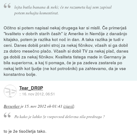
lejta butla banana & neki; če ne razumeta kaj sem zapisal
potem nehajta komentirat.
Očitno si potem napisal nekaj drugega kar si mislil. Če primerjaš
"kvaliteto v dobrih starih časih" iz Amerike in Nemčije z današnjo
kitajsko, potem je razlika kot noč in dan. A taka razlika je tudi v
ceni. Danes dobiš pralni stroj za nekaj fičnikov, včasih si ga dobil
za dobro mesečno plačo. Včasih si dobil TV za nekaj plač, danes
ga dobiš za nekaj fičnikov. Kvaliteta tistega made in Germany je
bila superiorna, a kaj ti pomaga, če je pa zadeva zastarela po
nekaj letih kot ljudje (ne kot potrošniki) pa zahtevamo, da je vse
konstantno bolje.
Tear_DR0P
::
16. nov 2012, 06:51
Berserker
je
15. nov 2012 ob 01:41
izjavil
:
Pa kako je lahko že vsepovsod delovna sila predraga ?
to je že tisočletja tako.