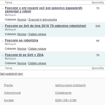
Tema
Sporočila
»
Foxconn v eni tovarni več kot polovico zaposlenih
70
zamenjal z roboti
McHusch
Oddelek:
Novice
/
Znanost in tehnologija
»
Foxconn se želi do leta 2018 70-odstotno robotizirati
330
McHusch
Oddelek:
Novice
/
Ostale najave
»
Foxconn se robotizira
44
McHusch
Oddelek:
Novice
/
Ostale najave
»
Foxconn bi se širil v ZDA
76
McHusch
Oddelek:
Novice
/
Ostale najave
Tema
Sporočila
Več podobnih tem
Pravila
Večina pravic pridržanih
Odgovornost
Oglaševanje
Kontakt
ISSN 1581-0186