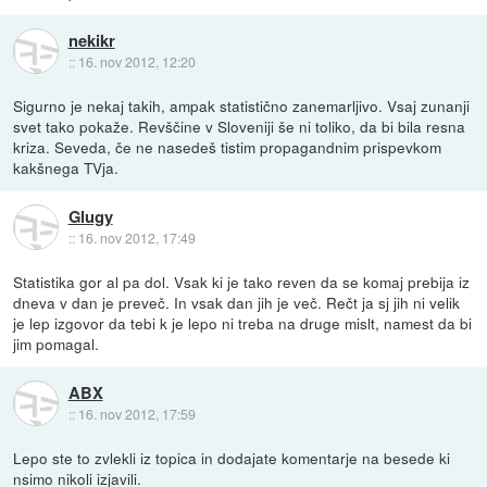
nekikr
::
16. nov 2012, 12:20
Sigurno je nekaj takih, ampak statistično zanemarljivo. Vsaj zunanji
svet tako pokaže. Revščine v Sloveniji še ni toliko, da bi bila resna
kriza. Seveda, če ne nasedeš tistim propagandnim prispevkom
kakšnega TVja.
Glugy
::
16. nov 2012, 17:49
Statistika gor al pa dol. Vsak ki je tako reven da se komaj prebija iz
dneva v dan je preveč. In vsak dan jih je več. Rečt ja sj jih ni velik
je lep izgovor da tebi k je lepo ni treba na druge mislt, namest da bi
jim pomagal.
ABX
::
16. nov 2012, 17:59
Lepo ste to zvlekli iz topica in dodajate komentarje na besede ki
nsimo nikoli izjavili.