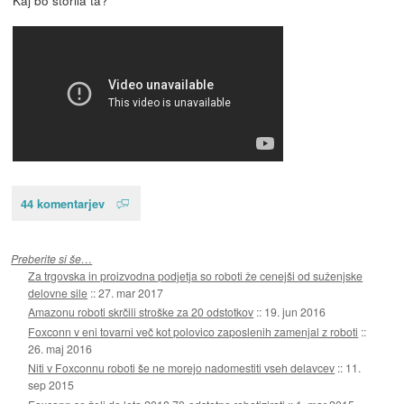
44 komentarjev
Preberite si še…
Za trgovska in proizvodna podjetja so roboti že cenejši od suženjske
delovne sile
::
27. mar 2017
Amazonu roboti skrčili stroške za 20 odstotkov
::
19. jun 2016
Foxconn v eni tovarni več kot polovico zaposlenih zamenjal z roboti
::
26. maj 2016
Niti v Foxconnu roboti še ne morejo nadomestiti vseh delavcev
::
11.
sep 2015