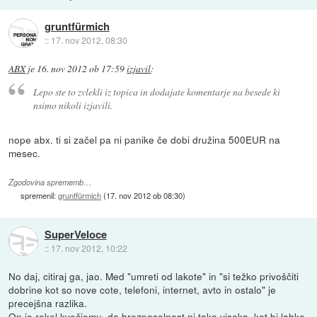
gruntfürmich
::
17. nov 2012, 08:30
ABX
je
16. nov 2012 ob 17:59
izjavil
:
Lepo ste to zvlekli iz topica in dodajate komentarje na besede ki
nsimo nikoli izjavili.
nope abx. ti si začel pa ni panike če dobi družina 500EUR na
mesec.
Zgodovina sprememb…
spremenil:
gruntfürmich
(
17. nov 2012 ob 08:30
)
SuperVeloce
::
17. nov 2012, 10:22
No daj, citiraj ga, jao. Med "umreti od lakote" in "si težko privoščiti
dobrine kot so nove cote, telefoni, internet, avto in ostalo" je
precejšna razlika.
On je rekel kvečjemu, da brezposelnost ni tako visoka, kot bi lahko