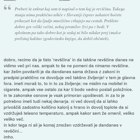
Preberi še enkrat kaj sem ti napisal o tem kaj je revščina. Takega
stanja nima praktično nihče v Sloveniji čeprav nekateri hočete
prikazati kot da ljudje množično crkujejo na cestah. Prekleto
dobro gre veliki večini, nekaj promilov živi pa v bedi. V
splošnem pa tako dobro kot je sedaj ni bilo nikdar prej (malce
prelistaj kakšno zgodovinsko knjigo, da dobiš občutek).
dobro, recimo da je tisto 'revščina' in da takšne revščine danes ne
vidimo več pri nas. ampak to še ne pomeni da nimamo revščine.
kar želim povdariti je da dandanes sama država z zakoni in
predpisi praktično ne dovoljuje več takšno življenje! v tem je glavna
fora. imeti moraš to, to in to za življenje; ne mislim na mobitel in
cigarete, ampak vse ostalo za kar ti bodo vedno poslali položnice.
in te zakonske osnove je vsak primoran upoštevati. in za to je
potrebno imeti tudi nekaj denarja. ni več dovolj da si lahko
privoščiš zadostno količino kalorij s hrano in dovolj toplote da si
vzdržuješ telesno temperaturo, ampak kakor sem že omenil, veliko
veliko več.
in kdor tega ni ali je komaj zmožen vzdrževati je dandanes v
revščini...
imho.