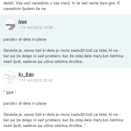
delati. Vse več naredimo z vse manj. In ta več vemo kam gre. K
navadnim ljudem že ne.
jype
::
14. nov 2012, 19:28
panda> di dela ni place
Seveda je, samo tisti ki dela jo mora zaslužit tudi za tiste, ki ne -
kar pa že dolgo ni več problem, ker že zdaj dela manj kot četrtina
vseh ljudi, sadove pa uživa celotna družba.
Kr_Edn
::
14. nov 2012, 20:40
" jype :
panda> di dela ni place
Seveda je, samo tisti ki dela jo mora zaslužit tudi za tiste, ki ne -
kar pa že dolgo ni več problem, ker že zdaj dela manj kot četrtina
vseh ljudi, sadove pa uživa celotna družba. "