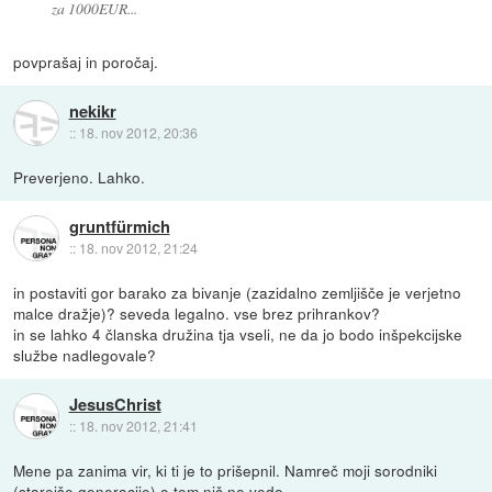
za 1000EUR...
povprašaj in poročaj.
nekikr
::
18. nov 2012, 20:36
Preverjeno. Lahko.
gruntfürmich
::
18. nov 2012, 21:24
in postaviti gor barako za bivanje (zazidalno zemljišče je verjetno
malce dražje)? seveda legalno. vse brez prihrankov?
in se lahko 4 članska družina tja vseli, ne da jo bodo inšpekcijske
službe nadlegovale?
JesusChrist
::
18. nov 2012, 21:41
Mene pa zanima vir, ki ti je to prišepnil. Namreč moji sorodniki
(starejše generacije) o tem nič ne vedo.