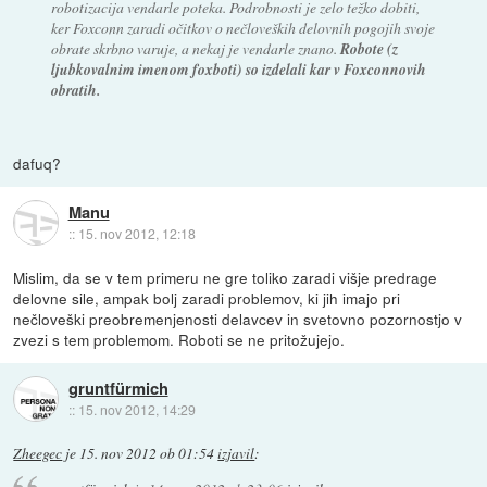
robotizacija vendarle poteka. Podrobnosti je zelo težko dobiti,
ker Foxconn zaradi očitkov o nečloveških delovnih pogojih svoje
obrate skrbno varuje, a nekaj je vendarle znano.
Robote (z
ljubkovalnim imenom foxboti) so izdelali kar v Foxconnovih
obratih.
dafuq?
Manu
::
15. nov 2012, 12:18
Mislim, da se v tem primeru ne gre toliko zaradi višje predrage
delovne sile, ampak bolj zaradi problemov, ki jih imajo pri
nečloveški preobremenjenosti delavcev in svetovno pozornostjo v
zvezi s tem problemom. Roboti se ne pritožujejo.
gruntfürmich
::
15. nov 2012, 14:29
Zheegec
je
15. nov 2012 ob 01:54
izjavil
: