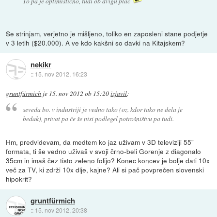
To pa je optimistično, tudi ob dvigu plač
Se strinjam, verjetno je mišljeno, toliko en zaposleni stane podjetje
v 3 letih ($20.000). A ve kdo kakšni so davki na Kitajskem?
nekikr
::
15. nov 2012, 16:23
gruntfürmich
je
15. nov 2012 ob 15:20
izjavil
:
seveda bo. v industriji je vedno tako (oz. kdor tako ne dela je
bedak), privat pa če še nisi podlegel potrošništvu pa tudi.
Hm, predvidevam, da medtem ko jaz uživam v 3D televiziji 55"
formata, ti še vedno uživaš v svoji črno-beli Gorenje z diagonalo
35cm in imaš čez tisto zeleno folijo? Konec koncev je bolje dati 10x
več za TV, ki zdrži 10x dlje, kajne? Ali si pač povprečen slovenski
hipokrit?
gruntfürmich
::
15. nov 2012, 20:38