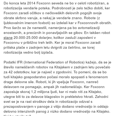
Do konca leta 2014 Foxconn seveda ne bo v celoti robotiziran, a
robotizacija vendarle poteka. Podrobnosti je zelo težko dobiti, ker
Foxconn zaradi očitkov o nečloveških delovnih pogojih svoje
obrate skrbno varuje, a nekaj je vendarle znano. Robote (z
ljubkovalnim imenom foxboti) so izdelali kar v Foxconnovih obratih.
Prvo šaržo so že namestili, namenjena pa bo avtomatizaciji
enostavnih, a preciznih in ponavljajočih se gibov. En takšen robot
stane
20.000-25.000 dolarjev, kolikor zasluži zaposleni v
Foxconnu v približno treh letih. Ker je moral Foxconn zaradi
pritiska plače v zadnjem letu dvigniti za četrtino, se torej
robotizacija vedno bolj izplača.
Podatki IFR (International Federation of Robotics) kažejo, da se je
število nameščenih robotov na Kitajskem v zadnjem letu povečalo
za 42 odstotkov, kar je največ v zgodovini. To pomeni, da se bo
tudi kitajsko gospodarstvo počasi moralo spopasti s fenomenom
drage delovne sile. Roboti, ki jih vpeljuje Foxconn, namreč
delavcem ne pomagajo, ampak jih nadomeščajo. Ker Foxconn
zaposluje skoraj 1,2 milijona ljudi, kar ni malo niti za Kitajsko,
utegne biti to za delavce blagoslov in prekletstvo hkrati. Zahodni
svet se je na rast stroškov dela in robotizacijo odzval s
prezaposlovanjem v panoge z višjo dodano vrednostjo in oddajo
delovno intenzivnih panog z nizko dodano vrednostjo na Kitajsko.
Kaj bo storila ta?