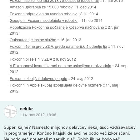
Foxconn se želi do leta 2018 70-odstotno robotizirati
::
1. mar 2015
Amazon uporablja že 15.000 robotov
::
1. dec 2014
Foxconn pripravljen na uvedbo robotov
::
8. jul 2014
Google in Foxconn sodelujeta v robotiki
::
11. feb 2014
Robotizacija Foxconna počasneje kot sprva načrtovano
::
27. jun
2013
Outsourcanje lastne službe
::
16. jan 2013
Foxconn še ne gre v ZDA, gredo pa ameriški študentje tja
::
11. nov
2012
Foxconn bi se širil v ZDA
::
9. nov 2012
V Foxconnovi tovarni zaradi nemirov ustavljena proizvodnja
::
24. sep
2012
Foxconn izboljšal delovne pogoje
::
24. avg 2012
Foxconn in Apple skupaj izboljšujeta delovne razmere
::
11. maj
2012
nekikr
::
14. nov 2012, 18:06
Super, kajne? Namesto milijonov delavcev nekaj tisoč vzdrževalcev
in programerjev. Končno kitajski delavci ne bodo več izkoriščani.
Ne bodo več prejemali mizernih plač. Sploh jih ne bodo več