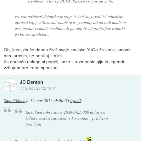
assembled in Europe/USA. Kakšen crap je pa še to!
vse kar naštevaš dejansko je crap. če boš kogarkoli iz industrije
uprašal kaj je bilo nekoč made in w. germany ali pa tudi made in
usa, pa danes made in china ali pa tudi že žal prejšnji dve marki,
ga bo srh spreletel...
Oh, lepo, da še danes živiš svoje sanjsko YuGo življenje, ampak
nas, prosim, ne posiljuj z njim.
Za domačo nalogo si poglej, kako izraza nostalgija in legende
vzbujata pretirane spomine.
JC Denton
::
15. nov 2012, 16:14
SuperVeloce
je
15. nov 2012 ob 00:23
izjavil
:
En takšen robot stane 20.000-25.000 dolarjev,
kolikor zasluži zaposleni v Foxconnu v približno
treh letih