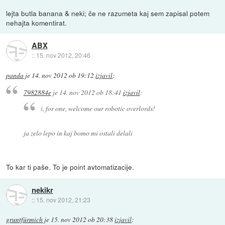
lejta butla banana & neki; če ne razumeta kaj sem zapisal potem
nehajta komentirat.
ABX
::
15. nov 2012, 20:46
panda
je
14. nov 2012 ob 19:12
izjavil
:
7982884e
je
14. nov 2012 ob 18:41
izjavil
:
i, for one, welcome our robotic overlords!
ja zelo lepo in kaj bomo mi ostali delali
To kar ti paše. To je point avtomatizacije.
nekikr
::
15. nov 2012, 21:23
gruntfürmich
je
15. nov 2012 ob 20:38
izjavil
: