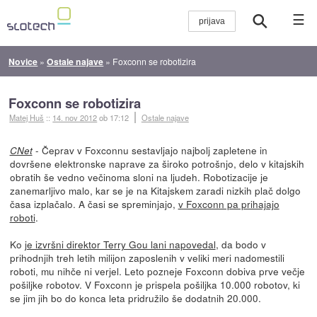
☰
Novice
»
Ostale najave
»
Foxconn se robotizira
Foxconn se robotizira
Matej Huš
::
14. nov 2012
ob 17:12
Ostale najave
- Čeprav v Foxconnu sestavljajo najbolj zapletene in
CNet
dovršene elektronske naprave za široko potrošnjo, delo v kitajskih
obratih še vedno večinoma sloni na ljudeh. Robotizacije je
zanemarljivo malo, kar se je na Kitajskem zaradi nizkih plač dolgo
časa izplačalo. A časi se spreminjajo,
v Foxconn pa prihajajo
roboti
.
Ko
je izvršni direktor Terry Gou lani napovedal
, da bodo v
prihodnjih treh letih milijon zaposlenih v veliki meri nadomestili
roboti, mu nihče ni verjel. Leto pozneje Foxconn dobiva prve večje
pošiljke robotov. V Foxconn je prispela pošiljka 10.000 robotov, ki
se jim jih bo do konca leta pridružilo še dodatnih 20.000.