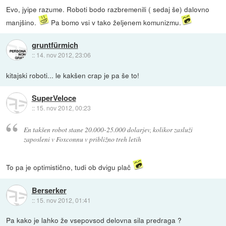
Evo, jyipe razume. Roboti bodo razbremenili ( sedaj še) dalovno
manjšino.
Pa bomo vsi v tako željenem komunizmu.
gruntfürmich
::
14. nov 2012, 23:06
kitajski roboti... le kakšen crap je pa še to!
SuperVeloce
::
15. nov 2012, 00:23
En takšen robot stane 20.000-25.000 dolarjev, kolikor zasluži
zaposleni v Foxconnu v približno treh letih
To pa je optimistično, tudi ob dvigu plač
Berserker
::
15. nov 2012, 01:41
Pa kako je lahko že vsepovsod delovna sila predraga ?