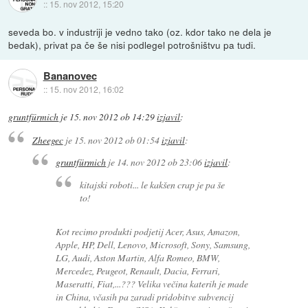
::
15. nov 2012, 15:20
seveda bo. v industriji je vedno tako (oz. kdor tako ne dela je
bedak), privat pa če še nisi podlegel potrošništvu pa tudi.
Bananovec
::
15. nov 2012, 16:02
gruntfürmich
je
15. nov 2012 ob 14:29
izjavil
:
Zheegec
je
15. nov 2012 ob 01:54
izjavil
:
gruntfürmich
je
14. nov 2012 ob 23:06
izjavil
:
kitajski roboti... le kakšen crap je pa še
to!
Kot recimo produkti podjetij Acer, Asus, Amazon,
Apple, HP, Dell, Lenovo, Microsoft, Sony, Samsung,
LG, Audi, Aston Martin, Alfa Romeo, BMW,
Mercedez, Peugeot, Renault, Dacia, Ferrari,
Maseratti, Fiat,...??? Velika večina katerih je made
in China, včasih pa zaradi pridobitve subvencij