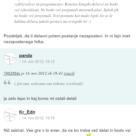
vzdrževalcev in programerjev. Končno kitajski delavci ne bodo
več izkoriščani. Ne bodo več prejemali mizernih plač. Sploh jih
ne bodo več prejemali. Svet postane kar malo lepši, ko se še
kakšna država takole postavi na evropski tir :)
Pozabljaš, da ti delavci potem postanje nezaposleni. In ni fajn imet
nezaposlenega folka.
panda
::
14. nov 2012, 19:12
7982884e
je
14. nov 2012 ob 18:41
izjavil
:
i, for one, welcome our robotic overlords!
ja zelo lepo in kaj bomo mi ostali delali
Kr_Edn
::
14. nov 2012, 19:18
Nič sekirat. Vse gre v to smer, da ne bo treba več delat in bodo vsi