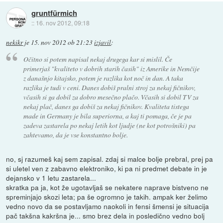
gruntfürmich
::
16. nov 2012, 09:18
nekikr
je
15. nov 2012 ob 21:23
izjavil
:
Očitno si potem napisal nekaj drugega kar si mislil. Če
primerjaš "kvaliteto v dobrih starih časih" iz Amerike in Nemčije
z današnjo kitajsko, potem je razlika kot noč in dan. A taka
razlika je tudi v ceni. Danes dobiš pralni stroj za nekaj fičnikov,
včasih si ga dobil za dobro mesečno plačo. Včasih si dobil TV za
nekaj plač, danes ga dobiš za nekaj fičnikov. Kvaliteta tistega
made in Germany je bila superiorna, a kaj ti pomaga, če je pa
zadeva zastarela po nekaj letih kot ljudje (ne kot potrošniki) pa
zahtevamo, da je vse konstantno bolje.
no, sj razumeš kaj sem zapisal. zdaj si malce bolje prebral, prej pa
si uletel ven z zabavno elektroniko, ki pa ni predmet debate in je
dejansko v 1 letu zastarela...
skratka pa ja, kot že ugotavljaš se nekatere naprave bistveno ne
spreminjajo skozi leta; pa še ogromno je takih. ampak ker želimo
vedno novo da se postavljamo naokoli in fensi šmensi je situacija
pač takšna kakršna je... smo brez dela in posledično vedno bolj