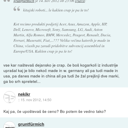
gruntfürmich
je
14. nov 2012 ob 23:06
izjavil
:
kitajski roboti... le kakšen crap je pa še to!
Kot recimo produkti podjetij Acer, Asus, Amazon, Apple, HP,
Dell, Lenovo, Microsoft, Sony, Samsung, LG, Audi, Aston
Martin, Alfa Romeo, BMW, Mercedez, Peugeot, Renault, Dacia,
Ferrari, Maseratti, Fiat,...??? Velika večina katerih je made in
China, včasih pa zaradi pridobitve subvencij assembled in
Europe/USA. Kakšen crap je pa še to!
vse kar naštevaš dejansko je crap. če boš kogarkoli iz industrije
uprašal kaj je bilo nekoč made in w. germany ali pa tudi made in
usa, pa danes made in china ali pa tudi že žal prejšnji dve marki,
ga bo srh spreletel...
nekikr
::
15. nov 2012, 14:50
Kaj pa, če upoštevaš še ceno? Bo potem še vedno tako?
gruntfürmich