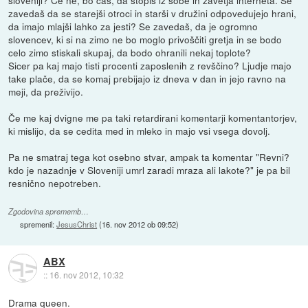
zavedaš da se starejši otroci in starši v družini odpovedujejo hrani,
da imajo mlajši lahko za jesti? Se zavedaš, da je ogromno
slovencev, ki si na zimo ne bo moglo privoščiti gretja in se bodo
celo zimo stiskali skupaj, da bodo ohranili nekaj toplote?
Sicer pa kaj majo tisti procenti zaposlenih z revščino? Ljudje majo
take plače, da se komaj prebijajo iz dneva v dan in jejo ravno na
meji, da preživijo.
Če me kaj dvigne me pa taki retardirani komentarji komentantorjev,
ki mislijo, da se cedita med in mleko in majo vsi vsega dovolj.
Pa ne smatraj tega kot osebno stvar, ampak ta komentar "Revni?
kdo je nazadnje v Sloveniji umrl zaradi mraza ali lakote?" je pa bil
resnično nepotreben.
Zgodovina sprememb…
spremenil:
JesusChrist
(
16. nov 2012 ob 09:52
)
ABX
::
16. nov 2012, 10:32
Drama queen.