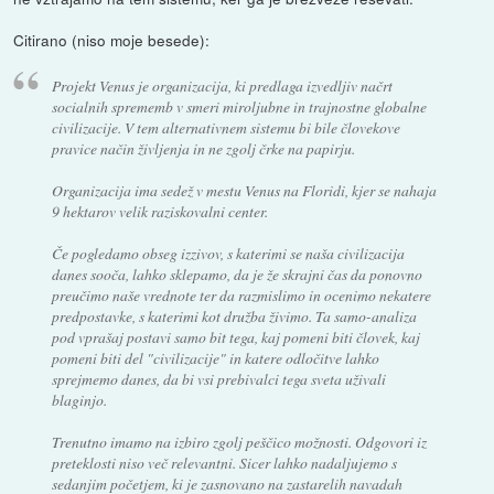
Citirano (niso moje besede):
Projekt Venus je organizacija, ki predlaga izvedljiv načrt
socialnih sprememb v smeri miroljubne in trajnostne globalne
civilizacije. V tem alternativnem sistemu bi bile človekove
pravice način življenja in ne zgolj črke na papirju.
Organizacija ima sedež v mestu Venus na Floridi, kjer se nahaja
9 hektarov velik raziskovalni center.
Če pogledamo obseg izzivov, s katerimi se naša civilizacija
danes sooča, lahko sklepamo, da je že skrajni čas da ponovno
preučimo naše vrednote ter da razmislimo in ocenimo nekatere
predpostavke, s katerimi kot družba živimo. Ta samo-analiza
pod vprašaj postavi samo bit tega, kaj pomeni biti človek, kaj
pomeni biti del "civilizacije" in katere odločitve lahko
sprejmemo danes, da bi vsi prebivalci tega sveta uživali
blaginjo.
Trenutno imamo na izbiro zgolj peščico možnosti. Odgovori iz
preteklosti niso več relevantni. Sicer lahko nadaljujemo s
sedanjim početjem, ki je zasnovano na zastarelih navadah