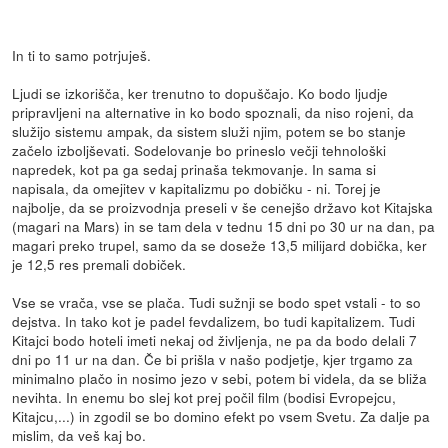
In ti to samo potrjuješ.
Ljudi se izkorišča, ker trenutno to dopuščajo. Ko bodo ljudje
pripravljeni na alternative in ko bodo spoznali, da niso rojeni, da
služijo sistemu ampak, da sistem služi njim, potem se bo stanje
začelo izboljševati. Sodelovanje bo prineslo večji tehnološki
napredek, kot pa ga sedaj prinaša tekmovanje. In sama si
napisala, da omejitev v kapitalizmu po dobičku - ni. Torej je
najbolje, da se proizvodnja preseli v še cenejšo državo kot Kitajska
(magari na Mars) in se tam dela v tednu 15 dni po 30 ur na dan, pa
magari preko trupel, samo da se doseže 13,5 milijard dobička, ker
je 12,5 res premali dobiček.
Vse se vrača, vse se plača. Tudi sužnji se bodo spet vstali - to so
dejstva. In tako kot je padel fevdalizem, bo tudi kapitalizem. Tudi
Kitajci bodo hoteli imeti nekaj od življenja, ne pa da bodo delali 7
dni po 11 ur na dan. Če bi prišla v našo podjetje, kjer trgamo za
minimalno plačo in nosimo jezo v sebi, potem bi videla, da se bliža
nevihta. In enemu bo slej kot prej počil film (bodisi Evropejcu,
Kitajcu,...) in zgodil se bo domino efekt po vsem Svetu. Za dalje pa
mislim, da veš kaj bo.