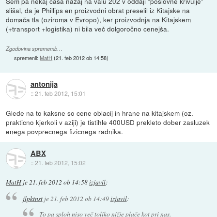
Sem pa nekaj časa nazaj na valu 202 v oddaji "poslovne krivulje"
slišal, da je Phillips en proizvodni obrat preselil iz Kitajske na
domača tla (oziroma v Evropo), ker proizvodnja na Kitajskem
(+transport +logistika) ni bila več dolgoročno cenejša.
Zgodovina sprememb…
spremenil:
MatH
(
21. feb 2012 ob 14:58
)
antonija
::
21. feb 2012, 15:01
Glede na to kaksne so cene oblacij in hrane na kitajskem (oz.
prakticno kjerkoli v aziji) je tistihle 400USD prekleto dober zasluzek
enega povprecnega fizicnega radnika.
ABX
::
21. feb 2012, 15:02
MatH
je
21. feb 2012 ob 14:58
izjavil
:
jlpktnst
je
21. feb 2012 ob 14:49
izjavil
:
To pa sploh niso več toliko nižje plače kot pri nas.