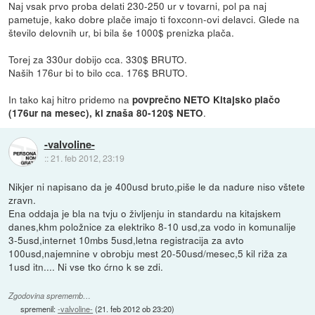
Naj vsak prvo proba delati 230-250 ur v tovarni, pol pa naj
pametuje, kako dobre plače imajo ti foxconn-ovi delavci. Glede na
število delovnih ur, bi bila še 1000$ prenizka plača.
Torej za 330ur dobijo cca. 330$ BRUTO.
Naših 176ur bi to bilo cca. 176$ BRUTO.
In tako kaj hitro pridemo na
povprečno NETO Kitajsko plačo
.
(176ur na mesec), ki znaša 80-120$ NETO
-valvoline-
::
21. feb 2012, 23:19
Nikjer ni napisano da je 400usd bruto,piše le da nadure niso vštete
zravn.
Ena oddaja je bla na tvju o življenju in standardu na kitajskem
danes,khm položnice za elektriko 8-10 usd,za vodo in komunalije
3-5usd,internet 10mbs 5usd,letna registracija za avto
100usd,najemnine v obrobju mest 20-50usd/mesec,5 kil riža za
1usd itn.... Ni vse tko ćrno k se zdi.
Zgodovina sprememb…
spremenil:
-valvoline-
(
21. feb 2012 ob 23:20
)