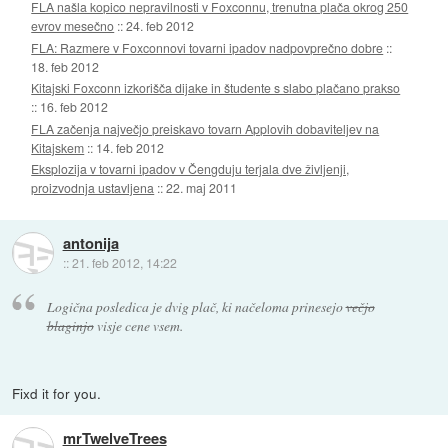
FLA našla kopico nepravilnosti v Foxconnu, trenutna plača okrog 250
evrov mesečno
::
24. feb 2012
FLA: Razmere v Foxconnovi tovarni ipadov nadpovprečno dobre
::
18. feb 2012
Kitajski Foxconn izkorišča dijake in študente s slabo plačano prakso
::
16. feb 2012
FLA začenja največjo preiskavo tovarn Applovih dobaviteljev na
Kitajskem
::
14. feb 2012
Eksplozija v tovarni ipadov v Čengduju terjala dve življenji,
proizvodnja ustavljena
::
22. maj 2011
antonija
::
21. feb 2012, 14:22
Logična posledica je dvig plač, ki načeloma prinesejo
večjo
blaginjo
visje cene vsem.
Fixd it for you.
mrTwelveTrees