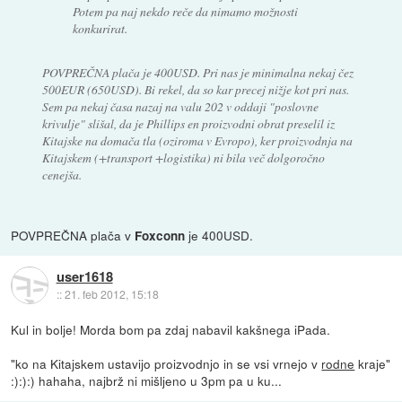
Potem pa naj nekdo reče da nimamo možnosti
konkurirat.
POVPREČNA plača je 400USD. Pri nas je minimalna nekaj čez
500EUR (650USD). Bi rekel, da so kar precej nižje kot pri nas.
Sem pa nekaj časa nazaj na valu 202 v oddaji "poslovne
krivulje" slišal, da je Phillips en proizvodni obrat preselil iz
Kitajske na domača tla (oziroma v Evropo), ker proizvodnja na
Kitajskem (+transport +logistika) ni bila več dolgoročno
cenejša.
POVPREČNA plača v
je 400USD.
Foxconn
user1618
::
21. feb 2012, 15:18
Kul in bolje! Morda bom pa zdaj nabavil kakšnega iPada.
"ko na Kitajskem ustavijo proizvodnjo in se vsi vrnejo v
rodne
kraje"
:):):) hahaha, najbrž ni mišljeno u 3pm pa u ku...