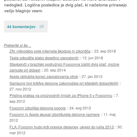
nedogled. Logična posledica je dvig plač, ki načeloma prinesejo
večjo blaginjo vsem.
44 komentarjev
Preberite si še…
ZN: mikrodelo prek interneta škoduje in izkorišča
::
23. sep 2018
Tesla odpušča slabo desetino zaposlenih
::
13. jun 2018
Stavkajoči v brazilski podružnici Foxconna izsilili dvig plač, možne
zamude pri dobavi
::
20. sep 2014
Apple obljublja konec zaposlovanja otrok
::
27. jan 2013
Samsung lovi kršitve delovne zakonodaje pri kitajskih dobaviteljih
::
27. nov 2012
Prisilna praksa na proizvodnih linijah za iPhone 5 v Foxconnu
::
7.
sep 2012
Foxconn izboljšal delovne pogoje
::
24. avg 2012
Foxconn in Apple skupaj izboljšujeta delovne razmere
::
11. maj
2012
FLA: Foxconn hudo krši pravice delavcev, ukrepi do julija 2013
::
30.
mar 2012