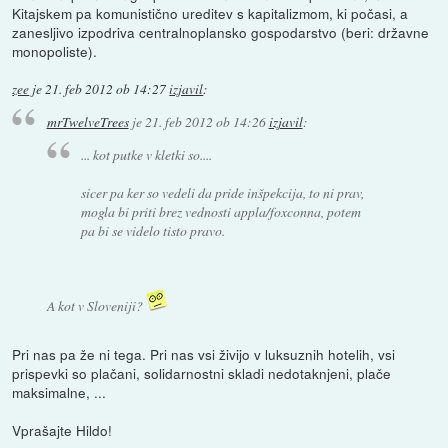
Kitajskem pa komunistično ureditev s kapitalizmom, ki počasi, a
zanesljivo izpodriva centralnoplansko gospodarstvo (beri: državne
monopoliste).
zee
je
21. feb 2012 ob 14:27
izjavil
:
mrTwelveTrees
je
21. feb 2012 ob 14:26
izjavil
:
... kot putke v kletki so....
sicer pa ker so vedeli da pride inšpekcija, to ni prav,
mogla bi priti brez vednosti appla/foxconna, potem
pa bi se videlo tisto pravo.
A kot v Sloveniji?
Pri nas pa že ni tega. Pri nas vsi živijo v luksuznih hotelih, vsi
prispevki so plačani, solidarnostni skladi nedotaknjeni, plače
maksimalne, ...
Vprašajte Hildo!