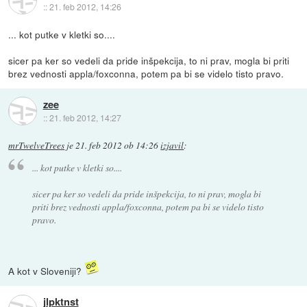
::
21. feb 2012, 14:26
... kot putke v kletki so....
sicer pa ker so vedeli da pride inšpekcija, to ni prav, mogla bi priti
brez vednosti appla/foxconna, potem pa bi se videlo tisto pravo.
zee
::
21. feb 2012, 14:27
mrTwelveTrees
je
21. feb 2012 ob 14:26
izjavil
:
... kot putke v kletki so....
sicer pa ker so vedeli da pride inšpekcija, to ni prav, mogla bi
priti brez vednosti appla/foxconna, potem pa bi se videlo tisto
pravo.
A kot v Sloveniji?
jlpktnst