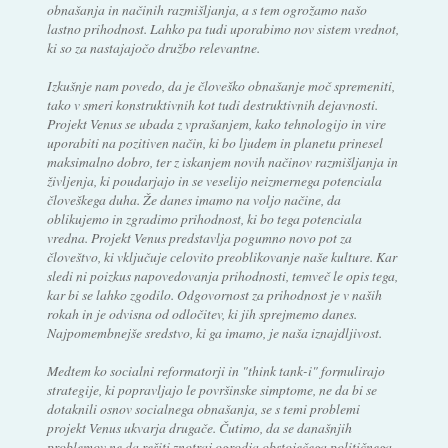
obnašanja in načinih razmišljanja, a s tem ogrožamo našo
lastno prihodnost. Lahko pa tudi uporabimo nov sistem vrednot,
ki so za nastajajočo družbo relevantne.
Izkušnje nam povedo, da je človeško obnašanje moč spremeniti,
tako v smeri konstruktivnih kot tudi destruktivnih dejavnosti.
Projekt Venus se ubada z vprašanjem, kako tehnologijo in vire
uporabiti na pozitiven način, ki bo ljudem in planetu prinesel
maksimalno dobro, ter z iskanjem novih načinov razmišljanja in
življenja, ki poudarjajo in se veselijo neizmernega potenciala
človeškega duha. Že danes imamo na voljo načine, da
oblikujemo in zgradimo prihodnost, ki bo tega potenciala
vredna. Projekt Venus predstavlja pogumno novo pot za
človeštvo, ki vključuje celovito preoblikovanje naše kulture. Kar
sledi ni poizkus napovedovanja prihodnosti, temveč le opis tega,
kar bi se lahko zgodilo. Odgovornost za prihodnost je v naših
rokah in je odvisna od odločitev, ki jih sprejmemo danes.
Najpomembnejše sredstvo, ki ga imamo, je naša iznajdljivost.
Medtem ko socialni reformatorji in "think tank-i" formulirajo
strategije, ki popravljajo le površinske simptome, ne da bi se
dotaknili osnov socialnega obnašanja, se s temi problemi
projekt Venus ukvarja drugače. Čutimo, da se današnjih
problemov ne da rešiti znotraj ogrodja obstoječega političnega