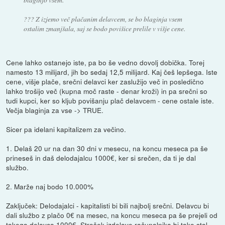
??? Z izjemo več plačanim delavcem, se bo blaginja vsem
ostalim zmanjšala, saj se bodo povišice prelile v višje cene.
Cene lahko ostanejo iste, pa bo še vedno dovolj dobička. Torej
namesto 13 milijard, jih bo sedaj 12,5 milijard. Kaj češ lepšega. Iste
cene, višje plače, srečni delavci ker zaslužijo več in posledično
lahko trošijo več (kupna moč raste - denar kroži) in pa srečni so
tudi kupci, ker so kljub povišanju plač delavcem - cene ostale iste.
Večja blaginja za vse -> TRUE.
Sicer pa idelani kapitalizem za večino.
1. Delaš 20 ur na dan 30 dni v mesecu, na koncu meseca pa še
prineseš in daš delodajalcu 1000€, ker si srečen, da ti je dal
službo.
2. Marže naj bodo 10.000%
Zaključek: Delodajalci - kapitalisti bi bili najbolj srečni. Delavcu bi
dali službo z plačo 0€ na mesec, na koncu meseca pa še prejeli od
takega delavca 1000€. Strošek izdelave računalnika bi tako stal