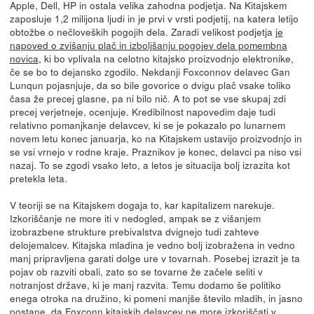
Apple, Dell, HP in ostala velika zahodna podjetja. Na Kitajskem
zaposluje 1,2 milijona ljudi in je prvi v vrsti podjetij, na katera letijo
obtožbe o nečloveških pogojih dela. Zaradi velikost podjetja
je
napoved o zvišanju plač in izboljšanju pogojev dela pomembna
novica
, ki bo vplivala na celotno kitajsko proizvodnjo elektronike,
če se bo to dejansko zgodilo. Nekdanji Foxconnov delavec Gan
Lunqun pojasnjuje, da so bile govorice o dvigu plač vsake toliko
časa že precej glasne, pa ni bilo nič. A to pot se vse skupaj zdi
precej verjetneje, ocenjuje. Kredibilnost napovedim daje tudi
relativno pomanjkanje delavcev, ki se je pokazalo po lunarnem
novem letu konec januarja, ko na Kitajskem ustavijo proizvodnjo in
se vsi vrnejo v rodne kraje. Praznikov je konec, delavci pa niso vsi
nazaj. To se zgodi vsako leto, a letos je situacija bolj izrazita kot
pretekla leta.
V teoriji se na Kitajskem dogaja to, kar kapitalizem narekuje.
Izkoriščanje ne more iti v nedogled, ampak se z višanjem
izobrazbene strukture prebivalstva dvignejo tudi zahteve
delojemalcev. Kitajska mladina je vedno bolj izobražena in vedno
manj pripravljena garati dolge ure v tovarnah. Posebej izrazit je ta
pojav ob razviti obali, zato so se tovarne že začele seliti v
notranjost države, ki je manj razvita. Temu dodamo še politiko
enega otroka na družino, ki pomeni manjše število mladih, in jasno
postane, da Foxconn kitajskih delavcev ne more izkoriščati v