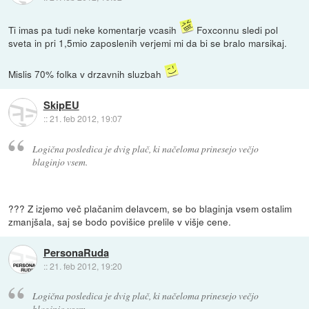
Ti imas pa tudi neke komentarje vcasih
Foxconnu sledi pol
sveta in pri 1,5mio zaposlenih verjemi mi da bi se bralo marsikaj.
Mislis 70% folka v drzavnih sluzbah
SkipEU
::
21. feb 2012, 19:07
Logična posledica je dvig plač, ki načeloma prinesejo večjo
blaginjo vsem.
??? Z izjemo več plačanim delavcem, se bo blaginja vsem ostalim
zmanjšala, saj se bodo povišice prelile v višje cene.
PersonaRuda
::
21. feb 2012, 19:20
Logična posledica je dvig plač, ki načeloma prinesejo večjo
blaginjo vsem.