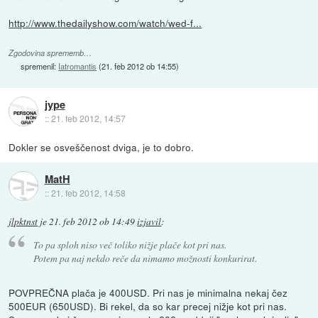
http://www.thedailyshow.com/watch/wed-f...
Zgodovina sprememb…
spremenil:
Iatromantis
(
21. feb 2012 ob 14:55
)
jype
::
21. feb 2012, 14:57
Dokler se osveščenost dviga, je to dobro.
MatH
::
21. feb 2012, 14:58
jlpktnst
je
21. feb 2012 ob 14:49
izjavil
:
To pa sploh niso več toliko nižje plače kot pri nas.
Potem pa naj nekdo reče da nimamo možnosti konkurirat.
POVPREČNA plača je 400USD. Pri nas je minimalna nekaj čez
500EUR (650USD). Bi rekel, da so kar precej nižje kot pri nas.