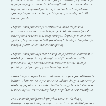
in monetarnega sistema. Da bi dosegli zadostne spremembe, bi
trajalo povsem predolgo. Po vsej verjetnosti bi bile potrebne
spremembe na koncu tako izmaličene in zvodenele, da bi jih
komaj opazili.
Projekt Venus predstavlja alternativno vizijo trajnostno
naravnane nove svetovne civilizacije, ki bi bila drugačna od
kateregakoli sistema, ki je kdaj obstajal. Čeprav je ta opis zelo
zgoščen, je zasnovan na letih preučevanja in eksperimentiranja
mnogih ljudiiz veliko znanstvenih panog.
Projekt Venus predlaga svež pristop, ki je posvečen človeškim in
okoljskim skrbem. Gre za dosegljivo vizijo svetle in boljše
prihodnosti, ki je ustrezna časom, v katerih živimo, in ki je
praktična in izvedljiva, za vse ljudi tega sveta.
Projekt Venus poziva k neposrednemu pristopu k preoblikovanju
kulture, v katerem so vojne, revščina, lakota, dolgovi, uničevanje
okolja in nepotrebno človeško trpljenje ne zgolj nekaj, čemur se
je moč izogniti, temveč nekaj, kar je popolnoma nesprejemljivo.
Ena osnovnih predpostavk projekta Venus je, da skupaj
delujemo v smeri ideje, da so naravni viri skupna dediščina vseh