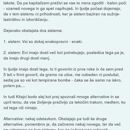
lakote. Da pa kapitalizem preživi se vse to mora zgoditi - balon poči
- vzameš novega in ga spet napihuješ. In ljudje počasi dojemajo,
da v tem sistemu ni prihodnosti, ker je sistem baziran na sužnje-
lastništvu in izkoriščanju.
Dejansko obstajata dva sistema:
1. sistem: Vsi so dokaj enakopravni - enaki.
2. sistem: Eni imajo dosti več kot potrebujejo, posledica tega pa je,
da imajo drugi dosti manj.
In ljudje imajo dosti tega, to ti govorim iz prve roke in če sem pred
5 leti v firmi govoril, da gremo na ulice, me nobeden ni poslušal,
sedaj pa so vsi kot tempirane bombe - čaka se še samo na iskro,
potem pa,...
In tudi Kitajci bodo slej kot prej spoznali mnoge alternative in se
uprli temu, da vse življenje preživijo za tekočim trakom, medtem, ko
od tega nič nimajo.
Alternative: nekaj odstavkom. Obstajajo pa tudi še druge
alternative. pomembno je, da začnemo nekaj novega, ter da več
ne vztrajamo na tem sistemu, ker ga je brezveze reševati.