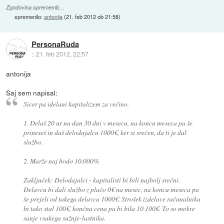
Zgodovina sprememb…
spremenilo:
antonija
(
21. feb 2012 ob 21:58
)
PersonaRuda
::
21. feb 2012, 22:57
antonija
Saj sem napisal:
Sicer pa idelani kapitalizem za večino.
1. Delaš 20 ur na dan 30 dni v mesecu, na koncu meseca pa še
prineseš in daš delodajalcu 1000€, ker si srečen, da ti je dal
službo.
2. Marže naj bodo 10.000%
Zaključek: Delodajalci - kapitalisti bi bili najbolj srečni.
Delavcu bi dali službo z plačo 0€ na mesec, na koncu meseca pa
še prejeli od takega delavca 1000€. Strošek izdelave računalnika
bi tako stal 100€, končna cena pa bi bila 10.100€. To so mokre
sanje vsakega sužnje-lastnika.