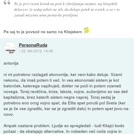
To je prvi resen korak na poti k izboljšanju razmer, saj kitajskih
delavcev že sedaj nihče ne sili, da delajo petek in svetek, a so v to
zaradi mizerne urne postavke prisiljeni.
Pa saj to je povsod ne samo na Kitajskem
PersonaRuda
::
22. feb 2012, 14:46
antonija
ni mi potrebno razlagati ekonomije, ker vem kako deluje. Vzami
nekomu, da imaš potem ti več. In ves ekonomski sistem je kot
balonček, katerega napihuješ, dokler ne poči in potem vzameš
novega. Torej revščina, krize, lakota, vojne, suženjstvo so vse deli
kapitalizma, brez katerih sistem negre naprej. Torej sedaj je
potrebno eno orng vojno spet, da Elita spet poruši pol Sveta (ker
se je že vse zgradilo, kar se je zgraditi dalo) in potem spet jovo-na-
novo.
Ampak nastane problem. Ljudje so spregledali - tudi Kitajci bodo
počasi - da obstajajo alternative. In nobeden več noče vojne in