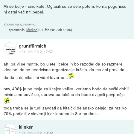
Ali še bolje - sindikate. Oglasili so se šele potem, ko na pogorišču
ni ostal več niti pepel.
Zgodovina sprememb…
spremenilo:
Markoff
(
21. feb 2012 ob 16:56
)
gruntfürmich
::
21. feb 2012, 17:57
ah, pa vi se motite. bo uletel iceice in bo razodel da so razmere
idealne. da se neodvisne organizacije lažejo. da ma apl prav. da
da da... še nikoli ni videl tovarne...
btw, 400$ je po moje za kitajce veliko. verjetno bodo delavčki dobili
minimalno povišico, uprava pa takšno da bodo dvignili povprečje
toda treba se je tudi zavdati da kitajčki dejansko delajo. za razliko
70% podjetij v sloveniji kjer lenuharijo 8ur na dan...
klinker
::
21. feb 2012, 19:02