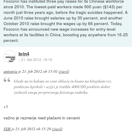
Foxconn has instituted three pay raises for its Chinese workforce
since 2010. The lowest-paid workers made 900 yuan ($143) per
month just three years ago, before the tragic suicides happened. A
June 2010 raise brought salaries up by 30 percent, and another
October 2010 raise brought the wages up by 66 percent. Today,
Foxconn has announced new wage increases for entry-level
workers at its facilities in China, boosting pay anywhere from 16-25
percent.
brin4
::
21. feb 2012, 16:19
antonija
je
21. feb 2012 ob 15:01
izjavil
:
Glede na to kaksne so cene oblacij in hrane na kitajskem (oz.
prakticno kjerkoli v aziji) je tistihle 400USD prekleto dober
zasluzek enega povprecnega fizicnega radnika.
+1
važno je razmerje med plačami in cenami
SSH
je
21. feb 2012 ob 15:29
izjavil
: