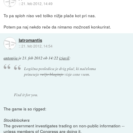
::
21. feb 2012, 14:49
To pa sploh niso več toliko nižje plače kot pri nas.
Potem pa naj nekdo reče da nimamo možnosti konkurirat.
Iatromantis
::
21. feb 2012, 14:54
antonija
je
21. feb 2012 ob 14:22
izjavil
:
Logična posledica je dvig plač, ki načeloma
prinesejo
večjo blaginjo
visje cene vsem.
Fixd it for you.
The game is so rigged:
Stockblockers
The government investigates trading on non-public information --
unless members of Congress are doing it.