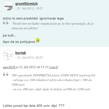
gruntfürmich
::
21. feb 2012, 19:57
točno to sem predvidel. ignoriranje tega
''Neodvisne nevladne organizacije pa že leta opozarjajo, da je
situacija nevzdržna''
pa tudi...
lepo da se potrjujeva
borisk
::
21. feb 2012, 20:27
user1618
je
21. feb 2012 ob 15:51
izjavil
:
700 zaposlenih, POVPREČNA plača 2500€ NETO (med top10)
- od tega cca. 200 tehnikov/vzdrževalcev/tajnic/ipd. z 500 do
1000 neto
- in cca. 400 univ. dipl. ljudi, ki dobijo od 800 do 1200 neto
Lahko poveč kje dela 400 univ. dipl. ???