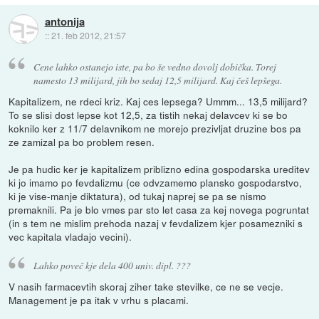
antonija
::
21. feb 2012, 21:57
Cene lahko ostanejo iste, pa bo še vedno dovolj dobička. Torej
namesto 13 milijard, jih bo sedaj 12,5 milijard. Kaj češ lepšega.
Kapitalizem, ne rdeci kriz. Kaj ces lepsega? Ummm... 13,5 milijard?
To se slisi dost lepse kot 12,5, za tistih nekaj delavcev ki se bo
koknilo ker z 11/7 delavnikom ne morejo prezivljat druzine bos pa
ze zamizal pa bo problem resen.
Je pa hudic ker je kapitalizem priblizno edina gospodarska ureditev
ki jo imamo po fevdalizmu (ce odvzamemo plansko gospodarstvo,
ki je vise-manje diktatura), od tukaj naprej se pa se nismo
premaknili. Pa je blo vmes par sto let casa za kej novega pogruntat
(in s tem ne mislim prehoda nazaj v fevdalizem kjer posamezniki s
vec kapitala vladajo vecini).
Lahko poveč kje dela 400 univ. dipl. ???
V nasih farmacevtih skoraj ziher take stevilke, ce ne se vecje.
Management je pa itak v vrhu s placami.