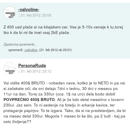
-valvoline-
::
21. feb 2012, 23:00
Z 400 usd plače si na kitajskem car. Vse je 5-10x ceneje k tu,torej
tko k da bi mi tle imel vsaj 2kE plače.
Zgodovina sprememb…
spremenil:
-valvoline-
(
21. feb 2012 ob 23:01
)
PersonaRuda
::
21. feb 2012, 23:12
Vsi vidite 400$ BRUTO - nobeden neve, koliko je to NETO in pa vsi
si zatiskate oči, da oni delajo 7dni v tednu, 30 dni v mesecu po
11ur na dan. Torej za 330ur (cca. 1$ na uro) dela bodo dobili
. Ali je že kdo delal mesečno v tovarni
POVPREČNO 400$ BRUTO
230ur. Jaz sem. To ni sedenje na fotelju in srkanje kavice, ter
prelaganje papirjov. To te izgara. Tako, da si ne predstavljam, da bi
na mesec delal 330ur. Mogoče 1 mesec bi še šlo, pa 2 tudi - kaj pa
celo življenje??