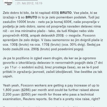
::
21. feb 2012, 16:19
Zelo dobro bi bilo, če bi napisali 400$
. Vse plače, ki se
BRUTO
izražajo v $ so
in to je zelo pomemben podatek. Tudi jaz
BRUTO
zaslužim 1000€ bruto - neto pa je komaj 600€, naše povprečje v
podjetju je zelo dobro, samo od povprečja navaden delavec nima
nič - on ima minimalno plačo - tako, da tudi Kitajec nebo vido
povprečnih 400$, ampak delavskih 200$ -> mogoče. Foxconn
spremljam že zelo dolgo. V času samomorov so jim dvignili plače iz
cca. 130$ (bruto) na cca. 170$ (bruto) (cca. 30% dvig). Sedaj pa
bodo zaslužili cca. 290$ (bruto) pod posebnimi pogoji.
Je pa to pozitivno in zgled vsem drugim, da ker se je ogromno
govorilo o izkoriščanju delavcev in nenormalnih pogojih dela (7 dni
- po 11ur -> sodobni sužnji, brez prostega časa), so se le-ti pod
pritiski in zgražanju javnosti, začeli izboljševati. Vse čestitke za tak
uspeh.
Yeah yeah, Foxconn workers are getting a pay increase of up to
1,800 yuan ($286) per month and could be further raised above
2,200 yuan ($350) per month for those who pass a technical
examination, Reuters reports. So that’s a pretty nice raise, right?