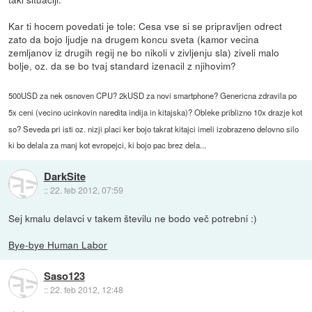
Kar ti hocem povedati je tole: Cesa vse si se pripravljen odrect
zato da bojo ljudje na drugem koncu sveta (kamor vecina
zemljanov iz drugih regij ne bo nikoli v zivljenju sla) ziveli malo
bolje, oz. da se bo tvaj standard izenacil z njihovim?
500USD za nek osnoven CPU? 2kUSD za novi smartphone? Genericna zdravila po
5x ceni (vecino ucinkovin naredita indija in kitajska)? Obleke priblizno 10x drazje kot
so? Seveda pri isti oz. nizji placi ker bojo takrat kitajci imeli izobrazeno delovno silo
ki bo delala za manj kot evropejci, ki bojo pac brez dela...
DarkSite
::
22. feb 2012, 07:59
Sej kmalu delavci v takem številu ne bodo več potrebni :)
Bye-bye Human Labor
Saso123
::
22. feb 2012, 12:48