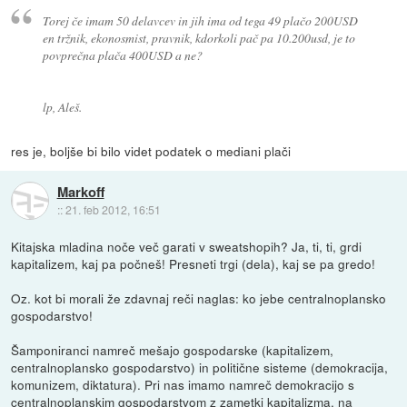
Torej če imam 50 delavcev in jih ima od tega 49 plačo 200USD
en tržnik, ekonosmist, pravnik, kdorkoli pač pa 10.200usd, je to
povprečna plača 400USD a ne?
lp, Aleš.
res je, boljše bi bilo videt podatek o mediani plači
Markoff
::
21. feb 2012, 16:51
Kitajska mladina noče več garati v sweatshopih? Ja, ti, ti, grdi
kapitalizem, kaj pa počneš! Presneti trgi (dela), kaj se pa gredo!
Oz. kot bi morali že zdavnaj reči naglas: ko jebe centralnoplansko
gospodarstvo!
Šamponiranci namreč mešajo gospodarske (kapitalizem,
centralnoplansko gospodarstvo) in politične sisteme (demokracija,
komunizem, diktatura). Pri nas imamo namreč demokracijo s
centralnoplanskim gospodarstvom z zametki kapitalizma, na