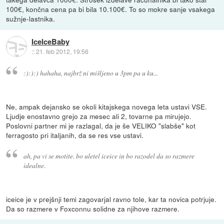
100€, končna cena pa bi bila 10.100€. To so mokre sanje vsakega
sužnje-lastnika.
IceIceBaby
::
21. feb 2012, 19:56
:):):) hahaha, najbrž ni mišljeno u 3pm pa u ku...
Ne, ampak dejansko se okoli kitajskega novega leta ustavi VSE.
Ljudje enostavno grejo za mesec ali 2, tovarne pa mirujejo.
Poslovni partner mi je razlagal, da je še VELIKO "slabše" kot
ferragosto pri italjanih, da se res vse ustavi.
ah, pa vi se motite. bo uletel iceice in bo razodel da so razmere
idealne.
iceice je v prejšnji temi zagovarjal ravno tole, kar ta novica potrjuje.
Da so razmere v Foxconnu solidne za njihove razmere.