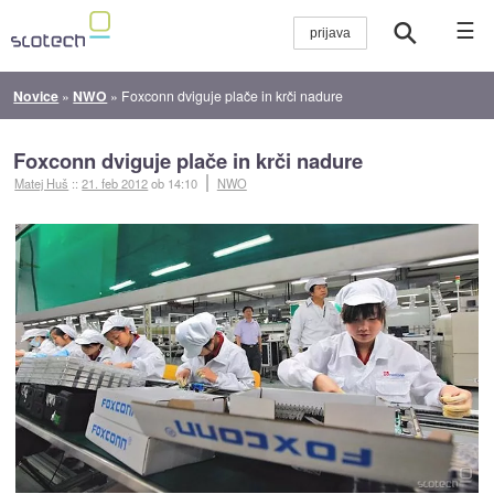
☰
Novice
»
NWO
»
Foxconn dviguje plače in krči nadure
Foxconn dviguje plače in krči nadure
Matej Huš
::
21. feb 2012
ob 14:10
NWO