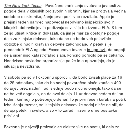
- Povečano zanimanje svetovne javnosti za
The New York Times
pogoje dela v kitajskih proizvodnih obratih, kjer se proizvaja večina
sodobne elektronike, žanje prve pozitivne rezultate. Apple je
prejšnji teden namreč
napovedal neodvisno inšpekcijo
svojih
kitajskih dobaviteljev in podizvajalcev, ki jo bo izvedla FLA. S tem
želijo utišati kritike in dokazati, da jim je mar za dostojne pogoje
dela za kitajske delavce, tako da se ne bodo več pojavljale
obtožbe o hudih kršitvah delovne zakonodaje
. V petek si je
predsednik FLA ogledal Foxconnove tovarne
in ugotovil
, da pogoji
dela sicer niso katastrofalno slabi, končno poročilo pa še čakamo.
Neodvisne nevladne organizacije pa že leta opozarjajo, da je
situacija nevzdržna.
V soboto pa
so v Foxconnu sporočili
, da bodo zvišali plače za 16
do 25 odstotkov, tako da bo sedaj povprečna plača znašala 400
dolarjev brez nadur. Tudi slednje bodo močno omejili, tako da se
ne bo več dogajalo, da delavci delajo 11 ur dnevno sedem dni na
teden, ker nujno potrebujejo denar. To je prvi resen korak na poti k
izboljšanju razmer, saj kitajskih delavcev že sedaj nihče ne sili, da
delajo petek in svetek, a so v to zaradi mizerne urne postavke
prisiljeni.
Foxconn je največji proizvajalec elektronike na svetu, ki dela za