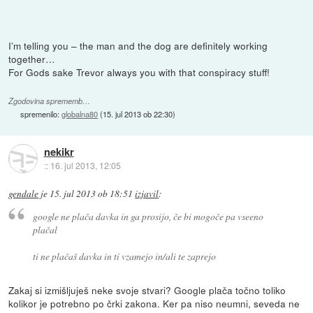
I’m telling you – the man and the dog are definitely working
together…
For Gods sake Trevor always you with that conspiracy stuff!
Zgodovina sprememb…
spremenilo:
globalna80
(
15. jul 2013 ob 22:30
)
nekikr
::
16. jul 2013, 12:05
gendale
je
15. jul 2013 ob 18:51
izjavil
:
google ne plača davka in ga prosijo, če bi mogoče pa vseeno
plačal
ti ne plačaš davka in ti vzamejo in/ali te zaprejo
Zakaj si izmišljuješ neke svoje stvari? Google plača točno toliko
kolikor je potrebno po črki zakona. Ker pa niso neumni, seveda ne