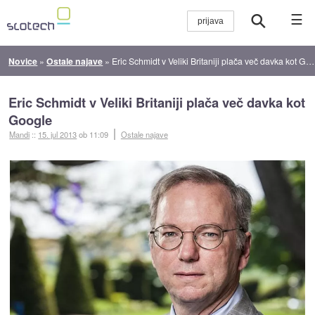
☰
Novice
»
Ostale najave
»
Eric Schmidt v Veliki Britaniji plača več davka kot Google
Eric Schmidt v Veliki Britaniji plača več davka kot
Google
Mandi
::
15. jul 2013
ob 11:09
Ostale najave