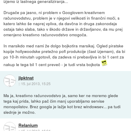
izjemo iz lastnega generaliziranja...
Drugače pa jasno, ni problem v Googlovem kreativnem
računovodstvu, problem je v njegovi velikosti in finančni moči, s
katero lahko še naprej vpliva, da davčna in druga zakonodaja
ostaja tako slaba, tako v škodo države in državljanov, da mu prej
omenjeno kreativno računovodstvo omogoča.
In marsikdo med nami že dolgo bojkotira marsikaj. Ogled piratske
kopije hollywoodske pretežno pofl produkcije (čast izjemam), da bi
po 10-ih minutah ugotovil, da zadeva ni prebavljiva in bi 1 cent za
nakup le tega bil 1 cent preveč - je tudi vrsta bojkota
jlpktnst
::
15. jul 2013, 15:25
Ma ja, kreativno računovodstvo ja, samo ker ne moremo glede
tega kaj prida, lahko pač čim manj uporabljamo servise
monopolistov. Brez googla je lažje kot brez windowsev... pa tudi
slednje je možno.
Relanium
::
15. jul 2013, 16:04