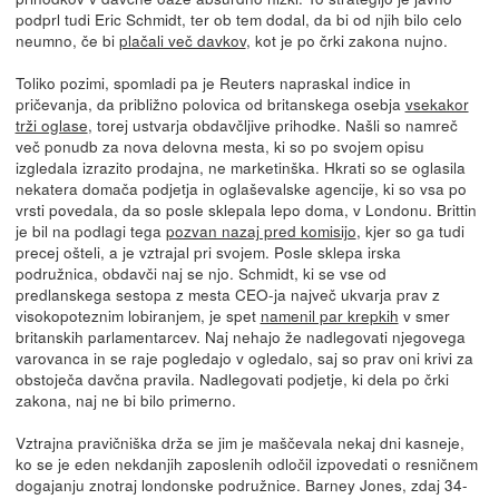
podprl tudi Eric Schmidt, ter ob tem dodal, da bi od njih bilo celo
neumno, če bi
plačali več davkov
, kot je po črki zakona nujno.
Toliko pozimi, spomladi pa je Reuters napraskal indice in
pričevanja, da približno polovica od britanskega osebja
vsekakor
trži oglase
, torej ustvarja obdavčljive prihodke. Našli so namreč
več ponudb za nova delovna mesta, ki so po svojem opisu
izgledala izrazito prodajna, ne marketinška. Hkrati so se oglasila
nekatera domača podjetja in oglaševalske agencije, ki so vsa po
vrsti povedala, da so posle sklepala lepo doma, v Londonu. Brittin
je bil na podlagi tega
pozvan nazaj pred komisijo
, kjer so ga tudi
precej ošteli, a je vztrajal pri svojem. Posle sklepa irska
podružnica, obdavči naj se njo. Schmidt, ki se vse od
predlanskega sestopa z mesta CEO-ja največ ukvarja prav z
visokopoteznim lobiranjem, je spet
namenil par krepkih
v smer
britanskih parlamentarcev. Naj nehajo že nadlegovati njegovega
varovanca in se raje pogledajo v ogledalo, saj so prav oni krivi za
obstoječa davčna pravila. Nadlegovati podjetje, ki dela po črki
zakona, naj ne bi bilo primerno.
Vztrajna pravičniška drža se jim je maščevala nekaj dni kasneje,
ko se je eden nekdanjih zaposlenih odločil izpovedati o resničnem
dogajanju znotraj londonske podružnice. Barney Jones, zdaj 34-