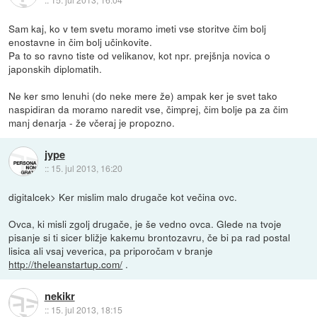
Sam kaj, ko v tem svetu moramo imeti vse storitve čim bolj
enostavne in čim bolj učinkovite.
Pa to so ravno tiste od velikanov, kot npr. prejšnja novica o
japonskih diplomatih.
Ne ker smo lenuhi (do neke mere že) ampak ker je svet tako
naspidiran da moramo naredit vse, čimprej, čim bolje pa za čim
manj denarja - že včeraj je propozno.
jype
::
15. jul 2013, 16:20
digitalcek> Ker mislim malo drugače kot večina ovc.
Ovca, ki misli zgolj drugače, je še vedno ovca. Glede na tvoje
pisanje si ti sicer bližje kakemu brontozavru, če bi pa rad postal
lisica ali vsaj veverica, pa priporočam v branje
http://theleanstartup.com/
.
nekikr
::
15. jul 2013, 18:15