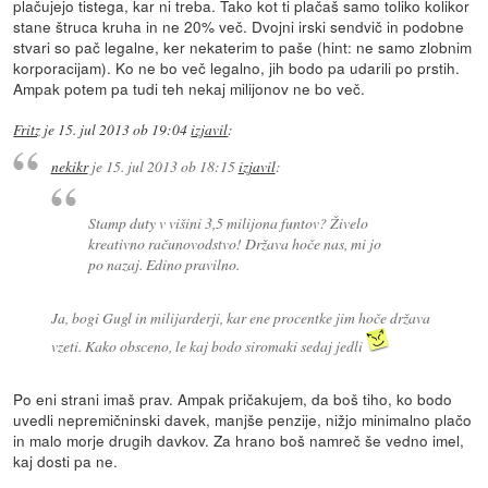
plačujejo tistega, kar ni treba. Tako kot ti plačaš samo toliko kolikor
stane štruca kruha in ne 20% več. Dvojni irski sendvič in podobne
stvari so pač legalne, ker nekaterim to paše (hint: ne samo zlobnim
korporacijam). Ko ne bo več legalno, jih bodo pa udarili po prstih.
Ampak potem pa tudi teh nekaj milijonov ne bo več.
Fritz
je
15. jul 2013 ob 19:04
izjavil
:
nekikr
je
15. jul 2013 ob 18:15
izjavil
:
Stamp duty v višini 3,5 milijona funtov? Živelo
kreativno računovodstvo! Država hoče nas, mi jo
po nazaj. Edino pravilno.
Ja, bogi Gugl in milijarderji, kar ene procentke jim hoče država
vzeti. Kako obsceno, le kaj bodo siromaki sedaj jedli
Po eni strani imaš prav. Ampak pričakujem, da boš tiho, ko bodo
uvedli nepremičninski davek, manjše penzije, nižjo minimalno plačo
in malo morje drugih davkov. Za hrano boš namreč še vedno imel,
kaj dosti pa ne.