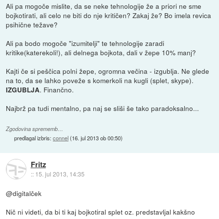
Ali pa mogoče mislite, da se neke tehnologije že a priori ne sme
bojkotirati, ali celo ne biti do nje kritičen? Zakaj že? Bo imela revica
psihične težave?
Ali pa bodo mogoče "izumitelji" te tehnologije zaradi
kritike(katerekoli!), ali delnega bojkota, dali v žepe 10% manj?
Kajti če si peščica polni žepe, ogromna večina - izgublja. Ne glede
na to, da se lahko poveže s komerkoli na kugli (splet, skype).
. Finančno.
IZGUBLJA
Najbrž pa tudi mentalno, pa naj se sliši še tako paradoksalno...
Zgodovina sprememb…
predlagal izbris:
connel
(
16. jul 2013 ob 00:50
)
Fritz
::
15. jul 2013, 14:35
@digitalček
Nič ni videti, da bi ti kaj bojkotiral splet oz. predstavljal kakšno