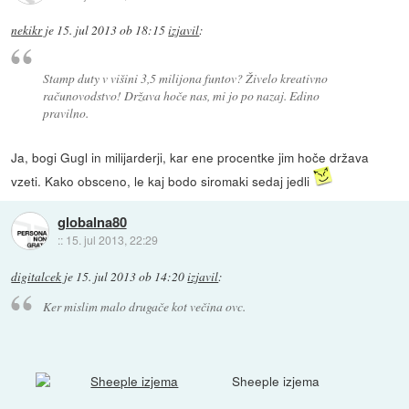
nekikr
je
15. jul 2013 ob 18:15
izjavil
:
Stamp duty v višini 3,5 milijona funtov? Živelo kreativno
računovodstvo! Država hoče nas, mi jo po nazaj. Edino
pravilno.
Ja, bogi Gugl in milijarderji, kar ene procentke jim hoče država
vzeti. Kako obsceno, le kaj bodo siromaki sedaj jedli
globalna80
::
15. jul 2013, 22:29
digitalcek
je
15. jul 2013 ob 14:20
izjavil
:
Ker mislim malo drugače kot večina ovc.
Sheeple izjema