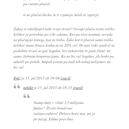
pa vseeno plačal
ti ne plačaš davka in ti vzamejo in/ali te zaprejo
Zakaj si izmišljuješ neke svoje stvari? Google plača točno toliko
kolikor je potrebno po črki zakona. Ker pa niso neumni, seveda
ne plačujejo tistega, kar ni treba. Tako kot ti plačaš samo toliko
kolikor stane štruca kruha in ne 20% več. Dvojni irski sendvič in
podobne stvari so pač legalne, ker nekaterim to paše (hint: ne
samo zlobnim korporacijam). Ko ne bo več legalno, jih bodo pa
udarili po prstih. Ampak potem pa tudi teh nekaj milijonov ne
bo več.
Fritz
je
15. jul 2013 ob 19:04
izjavil
:
nekikr
je
15. jul 2013 ob 18:15
izjavil
:
Stamp duty v višini 3,5 milijona
funtov? Živelo kreativno
računovodstvo! Država hoče nas, mi jo
po nazaj. Edino pravilno.