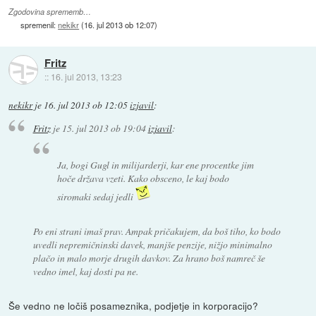
Zgodovina sprememb…
spremenil:
nekikr
(
16. jul 2013 ob 12:07
)
Fritz
::
16. jul 2013, 13:23
nekikr
je
16. jul 2013 ob 12:05
izjavil
:
Fritz
je
15. jul 2013 ob 19:04
izjavil
:
Ja, bogi Gugl in milijarderji, kar ene procentke jim
hoče država vzeti. Kako obsceno, le kaj bodo
siromaki sedaj jedli
Po eni strani imaš prav. Ampak pričakujem, da boš tiho, ko bodo
uvedli nepremičninski davek, manjše penzije, nižjo minimalno
plačo in malo morje drugih davkov. Za hrano boš namreč še
vedno imel, kaj dosti pa ne.
Še vedno ne ločiš posameznika, podjetje in korporacijo?