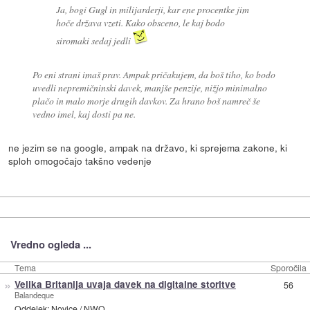
Ja, bogi Gugl in milijarderji, kar ene procentke jim
hoče država vzeti. Kako obsceno, le kaj bodo
siromaki sedaj jedli
Po eni strani imaš prav. Ampak pričakujem, da boš tiho, ko bodo
uvedli nepremičninski davek, manjše penzije, nižjo minimalno
plačo in malo morje drugih davkov. Za hrano boš namreč še
vedno imel, kaj dosti pa ne.
ne jezim se na google, ampak na državo, ki sprejema zakone, ki
sploh omogočajo takšno vedenje
Vredno ogleda ...
Tema
Sporočila
»
Velika Britanija uvaja davek na digitalne storitve
56
Balandeque
Oddelek:
Novice
/
NWO