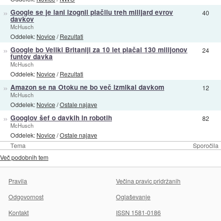
»
Google se je lani izognil plačilu treh milijard evrov
40
davkov
McHusch
Oddelek:
Novice
/
Rezultati
»
Google bo Veliki Britaniji za 10 let plačal 130 milijonov
24
funtov davka
McHusch
Oddelek:
Novice
/
Rezultati
»
Amazon se na Otoku ne bo več izmikal davkom
12
McHusch
Oddelek:
Novice
/
Ostale najave
»
Googlov šef o davkih in robotih
82
McHusch
Oddelek:
Novice
/
Ostale najave
Tema
Sporočila
Več podobnih tem
Pravila
Večina pravic pridržanih
Odgovornost
Oglaševanje
Kontakt
ISSN 1581-0186