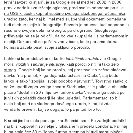
letni "zavzeti kristjan", je za Google delal med leti 2002 in 2006
prav v oddelku za trženje oglasov, pred svojim odhodom pa si je
na USB ključek skopiral vsebino svojega službenega računalnika
,
uradno zato, ker naj bi imel med službenimi dokumenti pomešane
tudi osebne mejle in fotografije. Seveda je odnesel tudi pogodbe in
račune o svojem delu na Googlu, po drugi rundi Googlovega
pričevanja pa se je odločil, da bo vse skupaj delil s parlamentom in
mediji. Dokumenti so prišli ravno v času, ko je parlamentarna
komisija začela pisati svoje zaključno poročilo.
Lahko si le predstavljamo, koliko
je Google
lobističnih sredstev
moral vložiti v
, kajti
poročilo niti ni tako zelo
saniranje situacije
strogo
. Google bolj ko ne prosijo, naj prostovoljno začne plačevati
davke "na promet, ki ga dejansko ustvari na Otoku", saj bodo
lahko le tako "izboljšali svojo podobo v javnosti". Tovrstno sankcijo
so že uperili zoper verigo kavarn Starbucks, ki je potlej le obljubila
plačilo "dodatnih 20 milijonov funtov davka", vendar ga sodeč po
junijskih podatkih dacarji še niso ugledali. Parlamentarci so bili
malo bolj ostri do vladnega davčnega urada, ki naj bi zdaj
vendarle preveril, kaj se dogaja, to pa je tudi bilo to.
K sreči jim bo malo pomagal kar Schmidt sam. Po zadnjih podatkih
naj bi si kupoval hišo nekje v luksuznem predelu Londona, kar naj
bi ga stalo čez 30 milijonov funtov, s tem pa bi tudi moral plačati