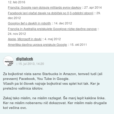
12. feb 2016
Francija: Google nam dolguje milijardo evrov davkov
::
27. apr 2014
Facebook lani plačal davek na dobiček po 0,3-odstotni stopnji
::
29.
dec 2012
Googlov šef o davkih in robotih
::
14. dec 2012
Francija in Avstralija preiskujete Googlove nizke davčne osnove
::
24. nov 2012
Apple, Microsoft in davki
::
4. maj 2012
Ameriška davčna uprava preiskuje Google
::
15. okt 2011
digitalcek
::
15. jul 2013, 14:20
Za bojkotirat nista samo Starbucks in Amazon, temveč tudi (ali
prevsem) Facebook, You Tube in Google.
Včasih pa bi človek najraje bojkotiral ves splet kot tak. Ker je
pretežno valilnica idiotov.
Zakaj tako mislim, ne mislim razlagat. Še manj lepit kakšne linke.
Ker ne mislim nobenemu nič dokazovat. Ker mislim malo drugače
kot večina ovc.