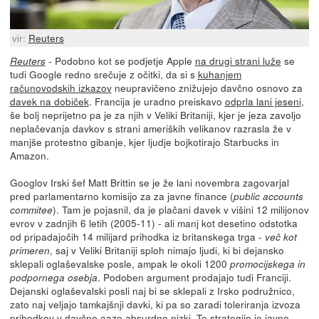
vir:
Reuters
- Podobno kot se podjetje Apple
na drugi strani luže
se
Reuters
tudi Google redno srečuje z očitki, da si s
kuhanjem
računovodskih izkazov
neupravičeno znižujejo davčno osnovo za
davek na dobiček
. Francija je uradno preiskavo
odprla lani jeseni
,
še bolj neprijetno pa je za njih v Veliki Britaniji, kjer je jeza zavoljo
neplačevanja davkov s strani ameriških velikanov razrasla že v
manjše protestno gibanje, kjer ljudje bojkotirajo Starbucks in
Amazon.
Googlov Irski šef Matt Brittin se je že lani novembra zagovarjal
pred parlamentarno komisijo za za javne finance (
public accounts
). Tam je pojasnil, da je plačani davek v višini 12 milijonov
commitee
evrov v zadnjih 6 letih (2005-11) - ali manj kot desetino odstotka
od pripadajočih 14 milijard prihodka iz britanskega trga -
več kot
, saj v Veliki Britaniji sploh nimajo ljudi, ki bi dejansko
primeren
sklepali oglaševalske posle, ampak le okoli 1200
promocijskega in
. Podoben argument prodajajo tudi Franciji.
podpornega osebja
Dejanski oglaševalski posli naj bi se sklepali z Irsko podružnico,
zato naj veljajo tamkajšnji davki, ki pa so zaradi toleriranja izvoza
prihodkov v davčne oaze absurdno nizki. To strategijo je javno