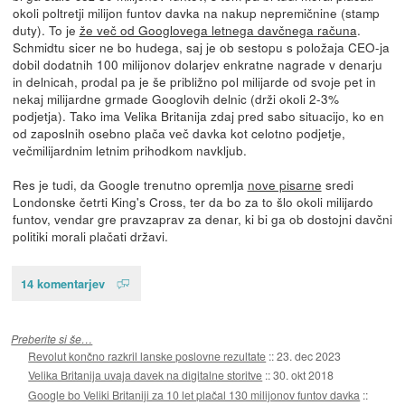
okoli poltretji milijon funtov davka na nakup nepremičnine (stamp
duty). To je
že več od Googlovega letnega davčnega računa
.
Schmidtu sicer ne bo hudega, saj je ob sestopu s položaja CEO-ja
dobil dodatnih 100 milijonov dolarjev enkratne nagrade v denarju
in delnicah, prodal pa je še približno pol milijarde od svoje pet in
nekaj milijardne grmade Googlovih delnic (drži okoli 2-3%
podjetja). Tako ima Velika Britanija zdaj pred sabo situacijo, ko en
od zaposlnih osebno plača več davka kot celotno podjetje,
večmilijardnim letnim prihodkom navkljub.
Res je tudi, da Google trenutno opremlja
nove pisarne
sredi
Londonske četrti King's Cross, ter da bo za to šlo okoli milijardo
funtov, vendar gre pravzaprav za denar, ki bi ga ob dostojni davčni
politiki morali plačati državi.
14 komentarjev
Preberite si še…
Revolut končno razkril lanske poslovne rezultate
::
23. dec 2023
Velika Britanija uvaja davek na digitalne storitve
::
30. okt 2018
Google bo Veliki Britaniji za 10 let plačal 130 milijonov funtov davka
::