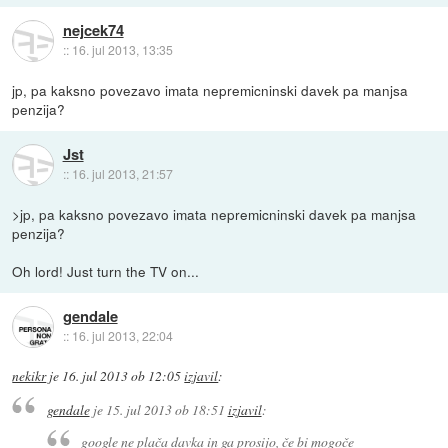
nejcek74
::
16. jul 2013, 13:35
jp, pa kaksno povezavo imata nepremicninski davek pa manjsa
penzija?
Jst
::
16. jul 2013, 21:57
>jp, pa kaksno povezavo imata nepremicninski davek pa manjsa
penzija?
Oh lord! Just turn the TV on...
gendale
::
16. jul 2013, 22:04
nekikr
je
16. jul 2013 ob 12:05
izjavil
:
gendale
je
15. jul 2013 ob 18:51
izjavil
:
google ne plača davka in ga prosijo, če bi mogoče