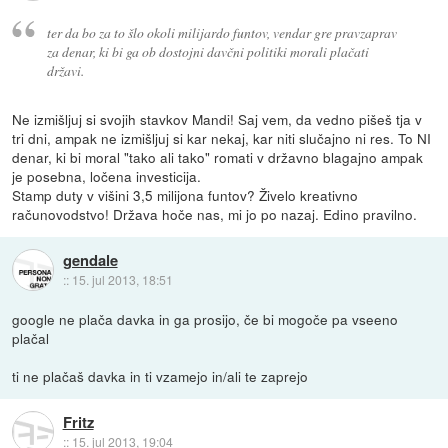
ter da bo za to šlo okoli milijardo funtov, vendar gre pravzaprav
za denar, ki bi ga ob dostojni davčni politiki morali plačati
državi.
Ne izmišljuj si svojih stavkov Mandi! Saj vem, da vedno pišeš tja v
tri dni, ampak ne izmišljuj si kar nekaj, kar niti slučajno ni res. To NI
denar, ki bi moral "tako ali tako" romati v državno blagajno ampak
je posebna, ločena investicija.
Stamp duty v višini 3,5 milijona funtov? Živelo kreativno
računovodstvo! Država hoče nas, mi jo po nazaj. Edino pravilno.
gendale
::
15. jul 2013, 18:51
google ne plača davka in ga prosijo, če bi mogoče pa vseeno
plačal
ti ne plačaš davka in ti vzamejo in/ali te zaprejo
Fritz
::
15. jul 2013, 19:04