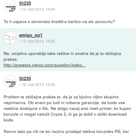
St235
::
12. mar 2012, 14:24
To ti uspeva s slovensko kreditno kartico na slo accountu?
amigo_no1
::
12. mar 2012, 14:25
Ne, verjetno uporablja take rešitve in smatra da je to običajna
praksa:
http://answers.yahoo.com/question/index...
St235
::
12. mar 2012, 14:28
Problem te običajne prakse je, da je za kjučno ciljno skupino
neprimerna. Ob enem pa tudi ni nobene garancije, da bodo vse
vsebine dostopne v Slo. Ne dolgo nazaj smo imeli primer, ko kupec
konzole ni mogel naložit Crysis 2, ki ga je dobil v obliki download
kode.
Ravno tako pa niti ne bo možno prodajat takšne konzolev RS, ker