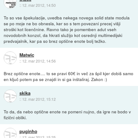
::
12. mar 2012, 14:50
To so vse špekulacije, uvedba nekega novega solid state modula
se po moje ne bo obnesla, ker so s tem povezani precej višji
stroški kot licenčnine. Ravno tako je pomemben adut vseh
novodobnih konzol, da hkrati služijo kot osrednji multimedijski
predvajalnik, kar pa so brez optične enote bolj težko.
Matwic
::
12. mar 2012, 14:56
Brez optične enote.... to se pravi 60€ in več za špil kjer dobiš samo
en ključ potem pa se znajdi in si ga inštaliraj. Zakon :)
skika
::
12. mar 2012, 15:12
To da, da nebo optične enote ne pomeni nujno, da igre ne bodo v
fizični obliki.
puginho
::
12. mar 2012, 15:25