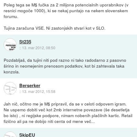
Poleg tega se M$ fučka za 2 milijona potencialnih uporabnikov (v
resnici mogoče 1000), ki se nekaj puntajo na nekem slovenskem
forumu.
Tujina zaračuna VSE. Ni zastonjskih stvari kot v SLO.
St235
::
13. mar 2012, 08:50
Pozdabljaš, da tujini niti pod razno ni tako radodarno z pasovno
širino in neomejenim prenosom podatkov, kot bi zahtevala taka
konzola.
Berserker
::
13. mar 2012, 15:58
Jah nič, očitno me je M$ pripravil, da se v celoti odpovem igram.
Ne uspemo dobiti več kot 2mb internetne povezave (še desetletja
bo isto) , ni regijske podpore, nimam nobenih plačilnih kartic. Retail
fizično ali pa ne dobijo niti centa od mene več...
SkipEU