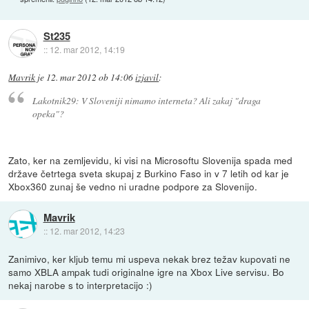
St235
::
12. mar 2012, 14:19
Mavrik
je
12. mar 2012 ob 14:06
izjavil
:
Lakotnik29: V Sloveniji nimamo interneta? Ali zakaj "draga
opeka"?
Zato, ker na zemljevidu, ki visi na Microsoftu Slovenija spada med
države četrtega sveta skupaj z Burkino Faso in v 7 letih od kar je
Xbox360 zunaj še vedno ni uradne podpore za Slovenijo.
Mavrik
::
12. mar 2012, 14:23
Zanimivo, ker kljub temu mi uspeva nekak brez težav kupovati ne
samo XBLA ampak tudi originalne igre na Xbox Live servisu. Bo
nekaj narobe s to interpretacijo :)