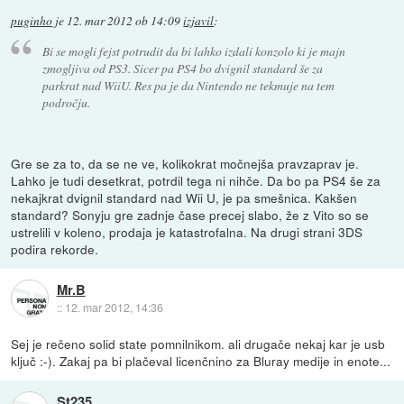
puginho
je
12. mar 2012 ob 14:09
izjavil
:
Bi se mogli fejst potrudit da bi lahko izdali konzolo ki je majn
zmogljiva od PS3. Sicer pa PS4 bo dvignil standard še za
parkrat nad WiiU. Res pa je da Nintendo ne tekmuje na tem
področju.
Gre se za to, da se ne ve, kolikokrat močnejša pravzaprav je.
Lahko je tudi desetkrat, potrdil tega ni nihče. Da bo pa PS4 še za
nekajkrat dvignil standard nad Wii U, je pa smešnica. Kakšen
standard? Sonyju gre zadnje čase precej slabo, že z Vito so se
ustrelili v koleno, prodaja je katastrofalna. Na drugi strani 3DS
podira rekorde.
Mr.B
::
12. mar 2012, 14:36
Sej je rečeno solid state pomnilnikom. ali drugače nekaj kar je usb
ključ :-). Zakaj pa bi plačeval licenčnino za Bluray medije in enote...
St235