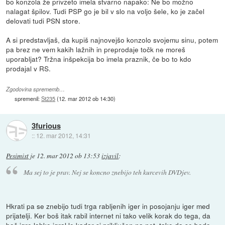
bo konzola že privzeto imela stvarno napako: Ne bo možno
nalagat špilov. Tudi PSP go je bil v slo na voljo šele, ko je začel
delovati tudi PSN store.
A si predstavljaš, da kupiš najnovejšo konzolo svojemu sinu, potem
pa brez ne vem kakih lažnih in preprodaje točk ne moreš
uporabljat? Tržna inšpekcija bo imela praznik, če bo to kdo
prodajal v RS.
Zgodovina sprememb…
spremenil:
St235
(
12. mar 2012 ob 14:30
)
3furious
::
12. mar 2012, 14:31
Pesimist
je
12. mar 2012 ob 13:53
izjavil
:
Ma sej to je prav. Nej se koncno znebijo teh kurcevih DVDjev.
Hkrati pa se znebijo tudi trga rabljenih iger in posojanju iger med
prijatelji. Ker boš itak rabil internet ni tako velik korak do tega, da