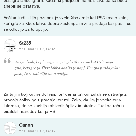
boš igre lahko igral le kadar si priključen na net, tako da se bodo
znebili še piratstva.
Večina ljudi, ki jih poznam, je vzela Xbox raje kot PS3 ravno zato,
ker igre za Xbox lahko dobijo zastonj. Jim zna prodaja kar pasti, če
se odločijo za to opcijo.
St235
::
12. mar 2012, 14:32
Večina ljudi, ki jih poznam, je vzela Xbox raje kot PS3 ravno
zato, ker igre za Xbox lahko dobijo zastonj. Jim zna prodaja kar
pasti, če se odločijo za to opcijo.
Za to jim bolj kot ne dol visi. Ker denar pri konzolah se ustvarja z
prodajo špilov ne z prodajo konzol. Zako, da jim je vsekakor v
interesu, da se znebijo rabljenih špilov in piratov. Tudi na račun
piratskih narodov kot je RS.
Ganon
::
12. mar 2012, 14:35