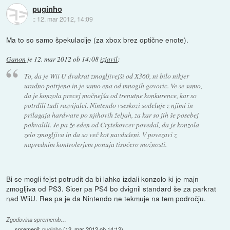
puginho
::
12. mar 2012, 14:09
Ma to so samo špekulacije (za xbox brez optične enote).
Ganon
je
12. mar 2012 ob 14:08
izjavil
:
To, da je Wii U dvakrat zmogljivejši od X360, ni bilo nikjer
uradno potrjeno in je samo ena od mnogih govoric. Ve se samo,
da je konzola precej močnejša od trenutne konkurence, kar so
potrdili tudi razvijalci. Nintendo vseskozi sodeluje z njimi in
prilagaja hardware po njihovih željah, za kar so jih še posebej
pohvalili. Je pa že eden od Crytekovcev povedal, da je konzola
zelo zmogljiva in da so več kot navdušeni. V povezavi z
naprednim kontrolerjem ponuja tisočero možnosti.
Bi se mogli fejst potrudit da bi lahko izdali konzolo ki je majn
zmogljiva od PS3. Sicer pa PS4 bo dvignil standard še za parkrat
nad WiiU. Res pa je da Nintendo ne tekmuje na tem področju.
Zgodovina sprememb…
spremenil:
puginho
(
12. mar 2012 ob 14:12
)