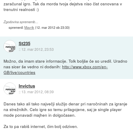
zaračunal igro. Tak da morda tvoja dejstva niso čist osnovana v
trenutni realnosti :)
Zgodovina sprememb…
spremenil:
Mavrik
(
12. mar 2012 ob 23:33
)
St235
::
12. mar 2012, 23:53
Možno, da imam stare informacije. Tolk boljše če so uredil. Uradno
nas sicer še vedno ni dodanih:
http://www.xbox.com/en-
GB/live/countries
Invictus
::
13. mar 2012, 08:39
Danes tako ali tako največji služijo denar pri naročninah za igranje
na strežnikih. Celo igre so temu prilagojene, saj je single player
mode ponavadi majhen in dolgočasen.
Za to pa rabiš internet, čim bolj odziven.