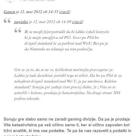
Ganon
je
12. mar 2012 ob 14:35
izjavil
:
puginho
je
12. mar 2012 ob 14:09
izjavil
:
Bi se mogli fejst potrudit da bi lahko izdali konzolo
ki je majn zmogljiva od PS3. Sicer pa PS4 bo
dvignil standard še za parkrat nad WiiU. Res pa je
da Nintendo ne tekmuje na tem področju.
Gre se za to, da se ne ve, kolikokrat močnejša pravzaprav je.
Lahko je tudi desetkrat, potrdil tega ni nihče. Da bo pa PS4 še za
nekajkrat dvignil standard nad Wii U, je pa smešnica. Kakšen
standard? Sonyju gre zadnje čase precej slabo, že z Vito so se
ustrelili v koleno, prodaja je katastrofalna. Na drugi strani 3DS
podira rekorde.
Sonyju gre slabo samo ne zaradi gaming divizije. Da pa je prodaja
Vite katastrofalna pa veš očitno samo ti, ker si očitno zaposlen kot
tržni analitik, ki ima vse podatke. Te pa še nas razsvetli s podatki in
pojem katastrofalna.