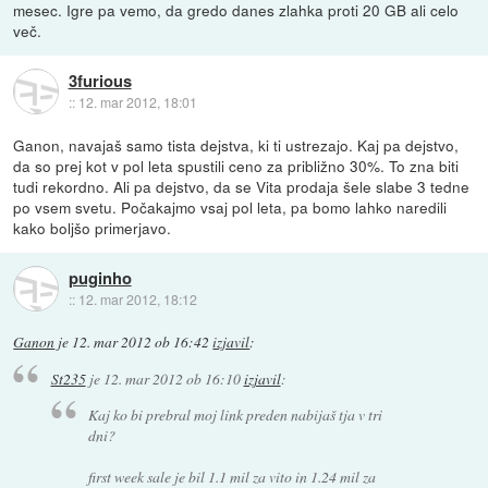
mesec. Igre pa vemo, da gredo danes zlahka proti 20 GB ali celo
več.
3furious
::
12. mar 2012, 18:01
Ganon, navajaš samo tista dejstva, ki ti ustrezajo. Kaj pa dejstvo,
da so prej kot v pol leta spustili ceno za približno 30%. To zna biti
tudi rekordno. Ali pa dejstvo, da se Vita prodaja šele slabe 3 tedne
po vsem svetu. Počakajmo vsaj pol leta, pa bomo lahko naredili
kako boljšo primerjavo.
puginho
::
12. mar 2012, 18:12
Ganon
je
12. mar 2012 ob 16:42
izjavil
:
St235
je
12. mar 2012 ob 16:10
izjavil
:
Kaj ko bi prebral moj link preden nabijaš tja v tri
dni?
first week sale je bil 1.1 mil za vito in 1.24 mil za