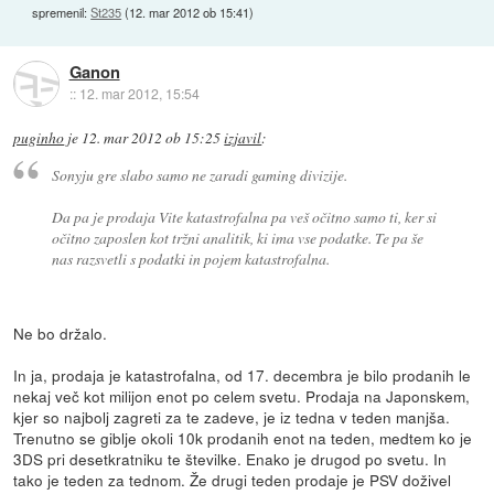
spremenil:
St235
(
12. mar 2012 ob 15:41
)
Ganon
::
12. mar 2012, 15:54
puginho
je
12. mar 2012 ob 15:25
izjavil
:
Sonyju gre slabo samo ne zaradi gaming divizije.
Da pa je prodaja Vite katastrofalna pa veš očitno samo ti, ker si
očitno zaposlen kot tržni analitik, ki ima vse podatke. Te pa še
nas razsvetli s podatki in pojem katastrofalna.
Ne bo držalo.
In ja, prodaja je katastrofalna, od 17. decembra je bilo prodanih le
nekaj več kot milijon enot po celem svetu. Prodaja na Japonskem,
kjer so najbolj zagreti za te zadeve, je iz tedna v teden manjša.
Trenutno se giblje okoli 10k prodanih enot na teden, medtem ko je
3DS pri desetkratniku te številke. Enako je drugod po svetu. In
tako je teden za tednom. Že drugi teden prodaje je PSV doživel