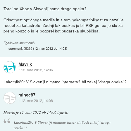
Torej bo Xbox v Sloveniji samo draga opeka?
Odsotnost optičnega medija in s tem nekompatibilnost za nazaj je
recept za katastrofo. Zadnji tak poskus je bil PSP go, pa je šlo za
preno konzolo in je pogorel kot bugarska skupščina.
Zgodovina sprememb…
spremenil:
St235
(
12. mar 2012 ob 14:03
)
Mavrik
::
12. mar 2012, 14:06
Lakotnik29: V Sloveniji nimamo interneta? Ali zakaj "draga opeka"?
mihec87
::
12. mar 2012, 14:08
Mavrik
je
12. mar 2012 ob 14:06
izjavil
:
Lakotnik29: V Sloveniji nimamo interneta? Ali zakaj "draga
opeka"?