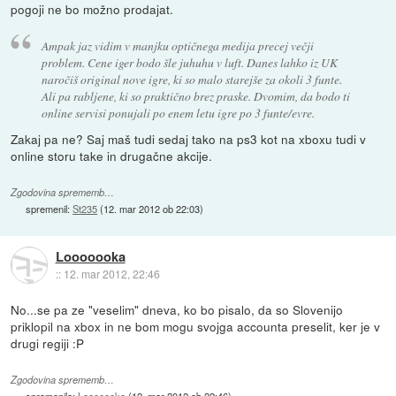
pogoji ne bo možno prodajat.
Ampak jaz vidim v manjku optičnega medija precej večji
problem. Cene iger bodo šle juhuhu v luft. Danes lahko iz UK
naročiš original nove igre, ki so malo starejše za okoli 3 funte.
Ali pa rabljene, ki so praktično brez praske. Dvomim, da bodo ti
online servisi ponujali po enem letu igre po 3 funte/evre.
Zakaj pa ne? Saj maš tudi sedaj tako na ps3 kot na xboxu tudi v
online storu take in drugačne akcije.
Zgodovina sprememb…
spremenil:
St235
(
12. mar 2012 ob 22:03
)
Looooooka
::
12. mar 2012, 22:46
No...se pa ze "veselim" dneva, ko bo pisalo, da so Slovenijo
priklopil na xbox in ne bom mogu svojga accounta preselit, ker je v
drugi regiji :P
Zgodovina sprememb…
spremenilo:
Looooooka
(
12. mar 2012 ob 22:46
)