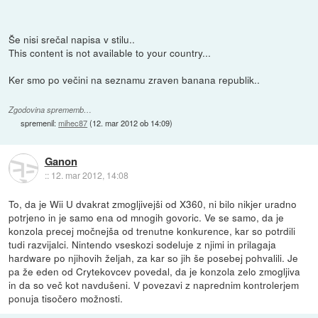
Še nisi srečal napisa v stilu..
This content is not available to your country...
Ker smo po večini na seznamu zraven banana republik..
Zgodovina sprememb…
spremenil:
mihec87
(
12. mar 2012 ob 14:09
)
Ganon
::
12. mar 2012, 14:08
To, da je Wii U dvakrat zmogljivejši od X360, ni bilo nikjer uradno
potrjeno in je samo ena od mnogih govoric. Ve se samo, da je
konzola precej močnejša od trenutne konkurence, kar so potrdili
tudi razvijalci. Nintendo vseskozi sodeluje z njimi in prilagaja
hardware po njihovih željah, za kar so jih še posebej pohvalili. Je
pa že eden od Crytekovcev povedal, da je konzola zelo zmogljiva
in da so več kot navdušeni. V povezavi z naprednim kontrolerjem
ponuja tisočero možnosti.