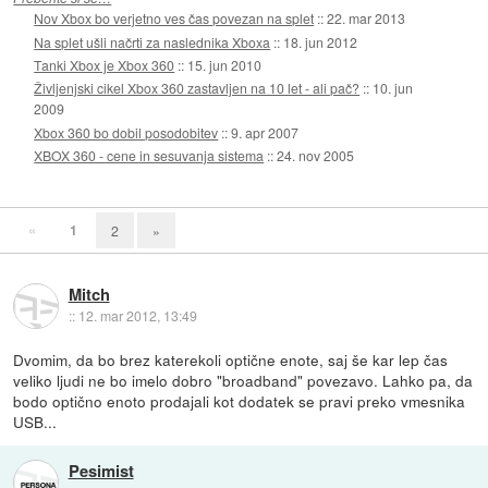
Nov Xbox bo verjetno ves čas povezan na splet
::
22. mar 2013
Na splet ušli načrti za naslednika Xboxa
::
18. jun 2012
Tanki Xbox je Xbox 360
::
15. jun 2010
Življenjski cikel Xbox 360 zastavljen na 10 let - ali pač?
::
10. jun
2009
Xbox 360 bo dobil posodobitev
::
9. apr 2007
XBOX 360 - cene in sesuvanja sistema
::
24. nov 2005
«
1
2
»
Mitch
::
12. mar 2012, 13:49
Dvomim, da bo brez katerekoli optične enote, saj še kar lep čas
veliko ljudi ne bo imelo dobro "broadband" povezavo. Lahko pa, da
bodo optično enoto prodajali kot dodatek se pravi preko vmesnika
USB...
Pesimist