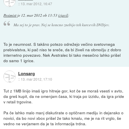
::
13. mar 2012, 16:47
Pesimist
je
12. mar 2012 ob 13:53
izjavil
:
Ma sej to je prav. Nej se koncno znebijo teh kurcevih DVDjev.
To je neumnost. S takšno potezo odrežejo večino svetovnega
prebivalstva, ki pač niso te sreče, da bi živeli na območju z dobro
internetno povezavo. Nek Avstralec bi tako mesečno lahko prišel
do samo 1 igrice.
Lonsarg
::
13. mar 2012, 17:10
Tut z 1MB linijo imaš igro hitreje gor, kot če se moraš vsesti v avto,
da greš kupit, da ne omenjam časa, ki traja po izzidu, da igra pride
v retail trgovine.
Pa če lahko malo manj diskutirate o optičnem mediju in dejansko o
novici, da bo novi xbox prišel že tako kmalu, me je na rit vrglo, še
vedno ne verjamem da je ta informacija trdna.