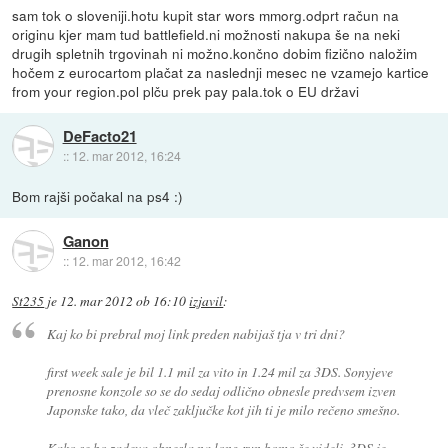
sam tok o sloveniji.hotu kupit star wors mmorg.odprt račun na
originu kjer mam tud battlefield.ni možnosti nakupa še na neki
drugih spletnih trgovinah ni možno.končno dobim fizično naložim
hočem z eurocartom plačat za naslednji mesec ne vzamejo kartice
from your region.pol plču prek pay pala.tok o EU državi
DeFacto21
::
12. mar 2012, 16:24
Bom rajši počakal na ps4 :)
Ganon
::
12. mar 2012, 16:42
St235
je
12. mar 2012 ob 16:10
izjavil
:
Kaj ko bi prebral moj link preden nabijaš tja v tri dni?
first week sale je bil 1.1 mil za vito in 1.24 mil za 3DS. Sonyjeve
prenosne konzole so se do sedaj odlično obnesle predvsem izven
Japonske tako, da vleč zaključke kot jih ti je milo rečeno smešno.
Kako se bo zadeva obnesla na long run bomo še videli. 3DS je