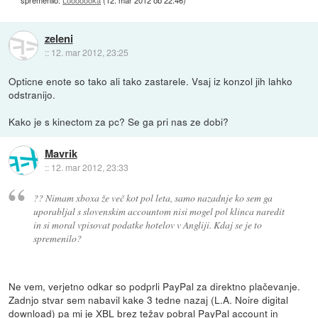
zeleni
::
12. mar 2012, 23:25
Opticne enote so tako ali tako zastarele. Vsaj iz konzol jih lahko
odstranijo.
Kako je s kinectom za pc? Se ga pri nas ze dobi?
Mavrik
::
12. mar 2012, 23:33
?? Nimam xboxa že več kot pol leta, samo nazadnje ko sem ga
uporabljal s slovenskim accountom nisi mogel pol klinca naredit
in si moral vpisovat podatke hotelov v Angliji. Kdaj se je to
spremenilo?
Ne vem, verjetno odkar so podprli PayPal za direktno plačevanje.
Zadnjo stvar sem nabavil kake 3 tedne nazaj (L.A. Noire digital
download) pa mi je XBL brez težav pobral PayPal account in