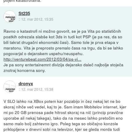
St235
::
12. mar 2012, 15:35
Ravno o katastrofi ni možno govorit, se je pa Vita po statističnih
poatkih odrezala slabše kot 3ds in tudi kot PSP (je pa res, da so
bili takrat drugačni ekonomski časi). Samo tole je prva etapa v
maratonu. Vita je preprosto premalo časa na trgu, da bi se lahko
pogovarjal o dejanskem uspehu/neuspehu.
http://venturebeat.com/2012/03/04/ps-vi...
Je pa sony entertainemnt divizija dejansko daleč najbolje stoječa
znotraj koncerna sony.
dronyx
::
12. mar 2012, 15:38
V SLO lahko na XBox potem kar pozabijo in čez nekaj let ne bo
skoraj nihče več vedel, kaj to je. Sam imam Mobitelov internet, kjer
mi po 20 GB prenosa pade hitrost skoraj na nič (princip pravične
uporabe ali nekaj takega), tako da na mesec lahko pretočim eno
samo malo bolj zahtevno igro. Poleg tega so običajno konzole
priklopljene v dnevni sobi na televizor, kjer se gleda morda tudi