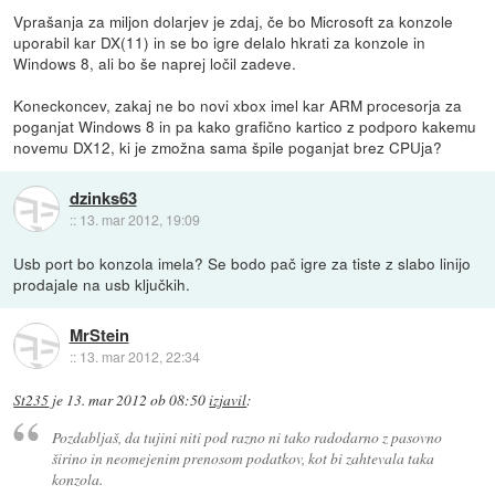
Vprašanja za miljon dolarjev je zdaj, če bo Microsoft za konzole
uporabil kar DX(11) in se bo igre delalo hkrati za konzole in
Windows 8, ali bo še naprej ločil zadeve.
Koneckoncev, zakaj ne bo novi xbox imel kar ARM procesorja za
poganjat Windows 8 in pa kako grafično kartico z podporo kakemu
novemu DX12, ki je zmožna sama špile poganjat brez CPUja?
dzinks63
::
13. mar 2012, 19:09
Usb port bo konzola imela? Se bodo pač igre za tiste z slabo linijo
prodajale na usb ključkih.
MrStein
::
13. mar 2012, 22:34
St235
je
13. mar 2012 ob 08:50
izjavil
:
Pozdabljaš, da tujini niti pod razno ni tako radodarno z pasovno
širino in neomejenim prenosom podatkov, kot bi zahtevala taka
konzola.