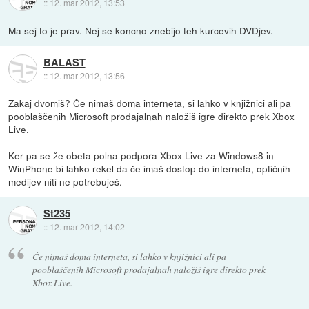
::
12. mar 2012, 13:53
Ma sej to je prav. Nej se koncno znebijo teh kurcevih DVDjev.
BALAST
::
12. mar 2012, 13:56
Zakaj dvomiš? Če nimaš doma interneta, si lahko v knjižnici ali pa
pooblaščenih Microsoft prodajalnah naložiš igre direkto prek Xbox
Live.
Ker pa se že obeta polna podpora Xbox Live za Windows8 in
WinPhone bi lahko rekel da če imaš dostop do interneta, optičnih
medijev niti ne potrebuješ.
St235
::
12. mar 2012, 14:02
Če nimaš doma interneta, si lahko v knjižnici ali pa
pooblaščenih Microsoft prodajalnah naložiš igre direkto prek
Xbox Live.