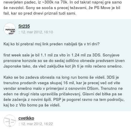
neverjeten padec, iz ~300k na 70k. In od takrat naprej gre samo
še navzdol. Sony se sooča s precej težavami, že PS Move je bil
fail, kar so pred dnevi priznali tudi sami.
St235
::
12. mar 2012, 16:10
Kaj ko bi prebral moj link preden nabijaš tja v tri dni?
first week sale je bil 1.1 mil za vito in 1.24 mil za 3DS. Sonyjeve
prenosne konzole so se do sedaj odlično obnesle predvsem izven
Japonske tako, da vleč zaključke kot jih ti je milo rečeno smešno.
Kako se bo zadeva obnesla na long run bomo še videli. 3DS je
trenutno prodanih vsega skupaj 16 mil, kar je precej več od vite
vendar smešno malo v primerjavi z osnovnim DSom. Trenutno ne
eden ne drugi nista upravičila pričakovanj. Glavni del bitke pa se
šele začenja z novimi špili. PSP je pogorel ravno na tem področju,
kaj bo z Vito bomo pa še videli.
cvetkko
::
12. mar 2012, 16:22