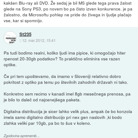
kakšen Blu-ray ali DVD. Že sedaj je bil MS glede tega prava žalost
glede na Sony PS3, po novem bo pa čisto izven konkurence. je pa
žalostno, da Microsoftu pohlep ne pride do živega in ljudje plačajo
vse, kar si spomnijo.
St235
::
12. mar 2012, 15:41
Pa tudi bodimo realni, koliko ljudi ima pipice, ki omogočajo hiter
rpenost 20-30gb podatkov? To praktično eliminira vse razen
optike.
Če pri tem upoštevamo, da imamo v Sloveniji relativno dobro
pokritost z optiko pa temu po številnih zahodnih državah ni tako.
Konkretno sem recimo v kanadi imel 8gb mesečnega prenosa, pa
je bilo to daleč od najcenejšega paketa.
Digitalna distribucija je sicer lahko velik plus, ampak če bo konzola
imela samo digitalno distribucijo pri nex gen naslovih ,ki bodo
zlahka veliki par 10gb, pa bo to šus v koleno.
Zgodovina sprememb…