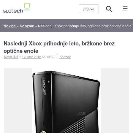
☰
Novice
»
Konzole
»
Naslednji Xbox prihodnje leto, bržkone brez optične enote
Naslednji Xbox prihodnje leto, bržkone brez
optične enote
Matej Huš
::
12. mar 2012
ob 13:38
Konzole