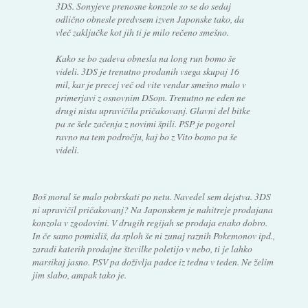
3DS. Sonyjeve prenosne konzole so se do sedaj
odlično obnesle predvsem izven Japonske tako, da
vleč zaključke kot jih ti je milo rečeno smešno.
Kako se bo zadeva obnesla na long run bomo še
videli. 3DS je trenutno prodanih vsega skupaj 16
mil, kar je precej več od vite vendar smešno malo v
primerjavi z osnovnim DSom. Trenutno ne eden ne
drugi nista upravičila pričakovanj. Glavni del bitke
pa se šele začenja z novimi špili. PSP je pogorel
ravno na tem področju, kaj bo z Vito bomo pa še
videli.
Boš moral še malo pobrskati po netu. Navedel sem dejstva. 3DS
ni upravičil pričakovanj? Na Japonskem je nahitreje prodajana
konzola v zgodovini. V drugih regijah se prodaja enako dobro.
In če samo pomisliš, da sploh še ni zunaj raznih Pokemonov ipd.,
zaradi katerih prodajne številke poletijo v nebo, ti je lahko
marsikaj jasno. PSV pa doživlja padce iz tedna v teden. Ne želim
jim slabo, ampak tako je.