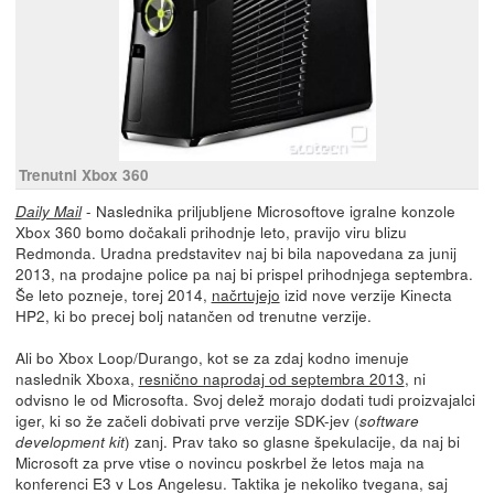
Trenutni Xbox 360
- Naslednika priljubljene Microsoftove igralne konzole
Daily Mail
Xbox 360 bomo dočakali prihodnje leto, pravijo viru blizu
Redmonda. Uradna predstavitev naj bi bila napovedana za junij
2013, na prodajne police pa naj bi prispel prihodnjega septembra.
Še leto pozneje, torej 2014,
načrtujejo
izid nove verzije Kinecta
HP2, ki bo precej bolj natančen od trenutne verzije.
Ali bo Xbox Loop/Durango, kot se za zdaj kodno imenuje
naslednik Xboxa,
resnično naprodaj od septembra 2013
, ni
odvisno le od Microsofta. Svoj delež morajo dodati tudi proizvajalci
iger, ki so že začeli dobivati prve verzije SDK-jev (
software
) zanj. Prav tako so glasne špekulacije, da naj bi
development kit
Microsoft za prve vtise o novincu poskrbel že letos maja na
konferenci E3 v Los Angelesu. Taktika je nekoliko tvegana, saj