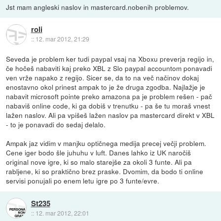
Jst mam angleski naslov in mastercard.nobenih problemov.
roli
::
12. mar 2012, 21:29
Seveda je problem ker tudi paypal vsaj na Xboxu preverja regijo in,
če hočeš nabaviti kaj preko XBL z Slo paypal accountom ponavadi
ven vrže napako z regijo. Sicer se, da to na več načinov dokaj
enostavno okol prinest ampak to je že druga zgodba. Najlažje je
nabavit microsoft pointe preko amazona pa je problem rešen - pač
nabaviš online code, ki ga dobiš v trenutku - pa še tu moraš vnest
lažen naslov. Ali pa vpišeš lažen naslov pa mastercard direkt v XBL
- to je ponavadi do sedaj delalo.
Ampak jaz vidim v manjku optičnega medija precej večji problem.
Cene iger bodo šle juhuhu v luft. Danes lahko iz UK naročiš
original nove igre, ki so malo starejše za okoli 3 funte. Ali pa
rabljene, ki so praktično brez praske. Dvomim, da bodo ti online
servisi ponujali po enem letu igre po 3 funte/evre.
St235
::
12. mar 2012, 22:01