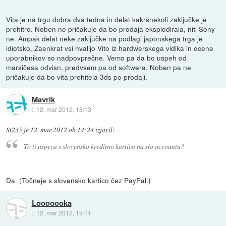
Vita je na trgu dobra dva tedna in delat kakršnekoli zaključke je
prehitro. Noben ne pričakuje da bo prodaja eksplodirala, niti Sony
ne. Ampak delat neke zaključke na podlagi japonskega trga je
idiotsko. Zaenkrat vsi hvalijo Vito iz hardwerskega vidika in ocene
uporabnikov so nadpovprečne. Vemo pa da bo uspeh od
marsičesa odvisn, predvsem pa od softwera. Noben pa ne
pričakuje da bo vita prehitela 3ds po prodaji.
Mavrik
::
12. mar 2012, 18:13
St235
je
12. mar 2012 ob 14:24
izjavil
:
To ti uspeva s slovensko kreditno kartico na slo accountu?
Da. (Točneje s slovensko kartico čez PayPal.)
Looooooka
::
12. mar 2012, 19:11