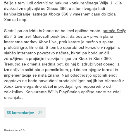
želijo s tem ljudi odvrniti od nakupa konkurenčnega Wiija U, ki je
dvakrat zmogljivejši od Xboxa 360, a s tem tvegajo tudi
kanibaliziranje
lastnega Xboxa 360 v vmesnem času do izida
Xboxa Loop.
Slednji pa ob izidu bržkone ne bo imel optične enote,
poroča
Daily
. S tem želi Microsoft poskrbeti, da bosta v prvem planu
Mail
internetna storitev Xbox Live, prek katere je možno s spleta
pretočiti igre, filme itd. S tem bo uporabnost konzole v regijah s
slabšo internetno povezavo načeta, hkrati pa bodo uničili
združljivost s prejšnjimi verzijami iger za Xbox in Xbox 360.
Trenutno se omenja srednja pot, ko naj bi združljivost dosegli z
izmenljivim solid-state pomnilnikom, pri čemer njegov format in
implementacija še nista znana. Nad odsotnostjo optičnih enot
zagotovo ne bodo navdušeni prodajalci iger, saj jih bo Microsoft z
Xbox Live elegantno obšel in prodajal igre neposredno od
založnikov. Konkurenta Wii in PlayStation optične enote za zdaj
ohranjata.
55 komentarjev
Preberite si še…