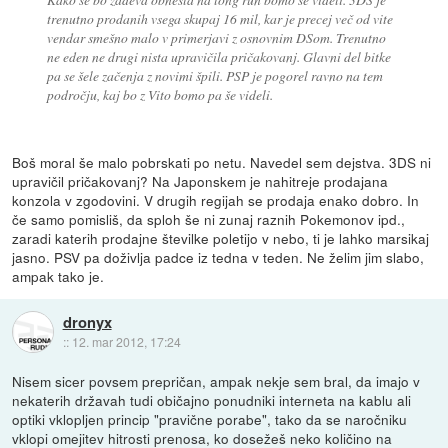
trenutno prodanih vsega skupaj 16 mil, kar je precej več od vite
vendar smešno malo v primerjavi z osnovnim DSom. Trenutno
ne eden ne drugi nista upravičila pričakovanj. Glavni del bitke
pa se šele začenja z novimi špili. PSP je pogorel ravno na tem
področju, kaj bo z Vito bomo pa še videli.
Boš moral še malo pobrskati po netu. Navedel sem dejstva. 3DS ni
upravičil pričakovanj? Na Japonskem je nahitreje prodajana
konzola v zgodovini. V drugih regijah se prodaja enako dobro. In
če samo pomisliš, da sploh še ni zunaj raznih Pokemonov ipd.,
zaradi katerih prodajne številke poletijo v nebo, ti je lahko marsikaj
jasno. PSV pa doživlja padce iz tedna v teden. Ne želim jim slabo,
ampak tako je.
dronyx
::
12. mar 2012, 17:24
Nisem sicer povsem prepričan, ampak nekje sem bral, da imajo v
nekaterih državah tudi običajno ponudniki interneta na kablu ali
optiki vklopljen princip "pravične porabe", tako da se naročniku
vklopi omejitev hitrosti prenosa, ko dosežeš neko količino na