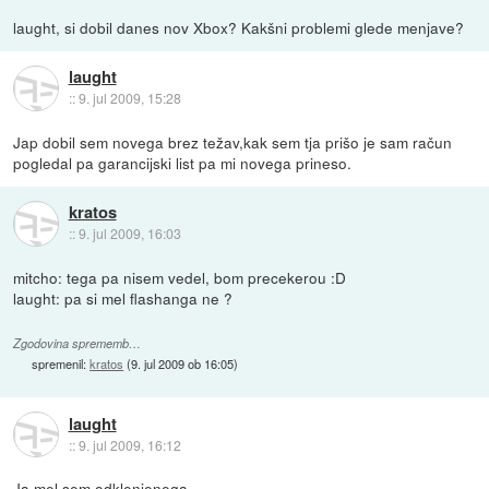
laught, si dobil danes nov Xbox? Kakšni problemi glede menjave?
laught
::
9. jul 2009, 15:28
Jap dobil sem novega brez težav,kak sem tja prišo je sam račun
pogledal pa garancijski list pa mi novega prineso.
kratos
::
9. jul 2009, 16:03
mitcho: tega pa nisem vedel, bom precekerou :D
laught: pa si mel flashanga ne ?
Zgodovina sprememb…
spremenil:
kratos
(
9. jul 2009 ob 16:05
)
laught
::
9. jul 2009, 16:12
Ja mel sem odklenjenega.