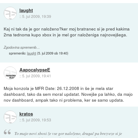
laught
::
5. jul 2009, 19:39
Kaj ni tak da je gor naloženo?ker moj bratranec si je pred kakima
2ma tednoma kupo xbox in je mel gor naloženiga najnovejšega.
Zgodovina sprememb…
spremenilo:
laught
(
5. jul 2009 ob 19:40
)
AapocalypseE
::
5. jul 2009, 19:41
Moja konzola je MFR Date: 26.12.2008 in še je mela star
dashboard, tako da sem moral updatat. Novejše pa lahko, da majo
nov dashboard, ampak tako ni problema, ker se samo updata.
kratos
::
5. jul 2009, 19:53
To majo novi xboxi že vse gor naloženo, drugač pa brezveze si je