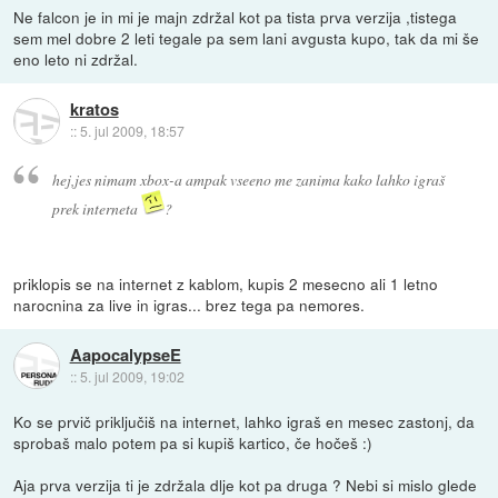
Ne falcon je in mi je majn zdržal kot pa tista prva verzija ,tistega
sem mel dobre 2 leti tegale pa sem lani avgusta kupo, tak da mi še
eno leto ni zdržal.
kratos
::
5. jul 2009, 18:57
hej,jes nimam xbox-a ampak vseeno me zanima kako lahko igraš
prek interneta
?
priklopis se na internet z kablom, kupis 2 mesecno ali 1 letno
narocnina za live in igras... brez tega pa nemores.
AapocalypseE
::
5. jul 2009, 19:02
Ko se prvič priključiš na internet, lahko igraš en mesec zastonj, da
sprobaš malo potem pa si kupiš kartico, če hočeš :)
Aja prva verzija ti je zdržala dlje kot pa druga ? Nebi si mislo glede