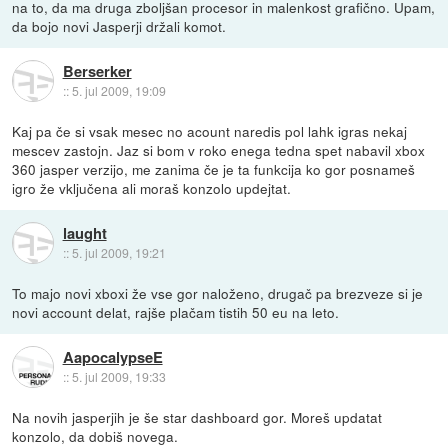
na to, da ma druga zboljšan procesor in malenkost grafično. Upam,
da bojo novi Jasperji držali komot.
Berserker
::
5. jul 2009, 19:09
Kaj pa če si vsak mesec no acount naredis pol lahk igras nekaj
mescev zastojn. Jaz si bom v roko enega tedna spet nabavil xbox
360 jasper verzijo, me zanima če je ta funkcija ko gor posnameš
igro že vključena ali moraš konzolo updejtat.
laught
::
5. jul 2009, 19:21
To majo novi xboxi že vse gor naloženo, drugač pa brezveze si je
novi account delat, rajše plačam tistih 50 eu na leto.
AapocalypseE
::
5. jul 2009, 19:33
Na novih jasperjih je še star dashboard gor. Moreš updatat
konzolo, da dobiš novega.