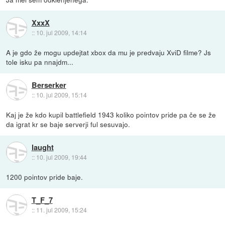
XxxX
::
10. jul 2009, 14:14
A je gdo že mogu updejtat xbox da mu je predvaju XviD filme? Js
tole isku pa nnajdm...
Berserker
::
10. jul 2009, 15:14
Kaj je že kdo kupil battlefield 1943 koliko pointov pride pa če se že
da igrat kr se baje serverji ful sesuvajo.
laught
::
10. jul 2009, 19:44
1200 pointov pride baje.
T_F_7
::
11. jul 2009, 15:24