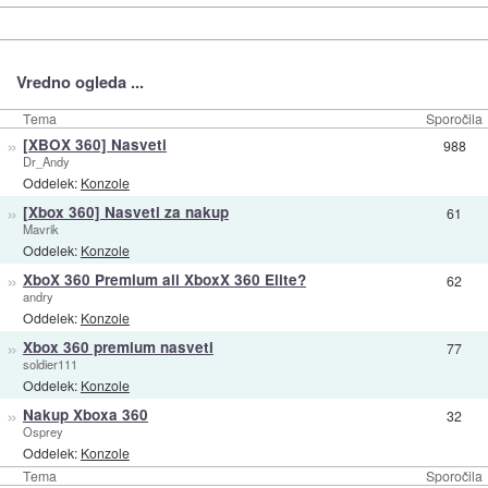
Vredno ogleda ...
Tema
Sporočila
»
[XBOX 360] Nasveti
988
Dr_Andy
Oddelek:
Konzole
»
[Xbox 360] Nasveti za nakup
61
Mavrik
Oddelek:
Konzole
»
XboX 360 Premium ali XboxX 360 Elite?
62
andry
Oddelek:
Konzole
»
Xbox 360 premium nasveti
77
soldier111
Oddelek:
Konzole
»
Nakup Xboxa 360
32
Osprey
Oddelek:
Konzole
Tema
Sporočila