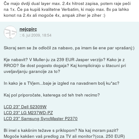
Če majo dvdji dual layer max. 2.4x hitrost zapisa, potem raje peči
na 1x. Če pa kupiš kvalitetne Verbatim, ki majo max. 8x pa lahko
komot na 2.4x ali mogoče 4x, ampak ziher je ziher :)
nejcpirc
::
6. jul 2009, 18:54
Skoraj sem se že odločil za nabavo, pa imam še ene par vprašanj:)
Kje nabavit? V Muller-ju za 239 EUR Jasper verzijo? Kako je z
RROD? Se dost pogosto dogaja? Kaj komplicirajo u štacuni pri
uveljavljanju garancije za to?
In kako je s TVjem...baje je izgled na navadnem bolj ku*ac?
Kaj pol priporočate, katerega od teh treh recimo?
LCD 23" Dell S2309W
LCD 23" LG M237WD-PZ
LCD 23" Samsung SyncMaster P2370
Bi imel s kakšnim težave s priklopom? Na kaj moram pazit?
Mogoče kakšen vaš predlog za TV ali monitor?(cca. 250 EUR)