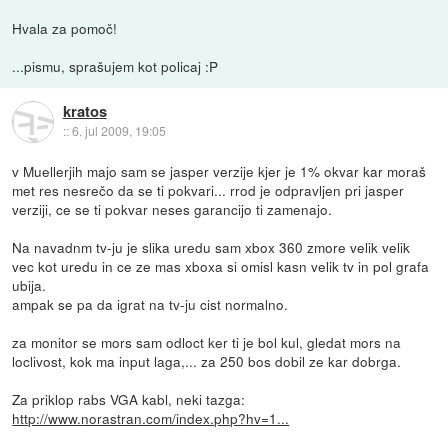
Hvala za pomoč!
...pismu, sprašujem kot policaj :P
kratos
::
6. jul 2009, 19:05
v Muellerjih majo sam se jasper verzije kjer je 1% okvar kar moraš
met res nesrečo da se ti pokvari... rrod je odpravljen pri jasper
verziji, ce se ti pokvar neses garancijo ti zamenajo.
Na navadnm tv-ju je slika uredu sam xbox 360 zmore velik velik
vec kot uredu in ce ze mas xboxa si omisl kasn velik tv in pol grafa
ubija.
ampak se pa da igrat na tv-ju cist normalno.
za monitor se mors sam odloct ker ti je bol kul, gledat mors na
loclivost, kok ma input laga,... za 250 bos dobil ze kar dobrga.
Za priklop rabs VGA kabl, neki tazga:
http://www.norastran.com/index.php?hv=1...