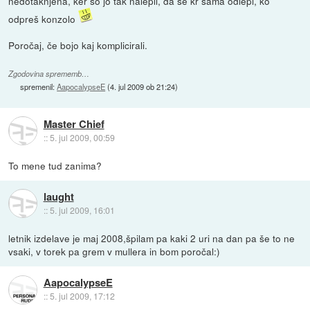
nedotaknjena, ker so jo tak nalepli, da se kr sama odlepi, ko
odpreš konzolo
Poročaj, če bojo kaj komplicirali.
Zgodovina sprememb…
spremenil:
AapocalypseE
(
4. jul 2009 ob 21:24
)
Master Chief
::
5. jul 2009, 00:59
To mene tud zanima?
laught
::
5. jul 2009, 16:01
letnik izdelave je maj 2008,špilam pa kaki 2 uri na dan pa še to ne
vsaki, v torek pa grem v mullera in bom poročal:)
AapocalypseE
::
5. jul 2009, 17:12