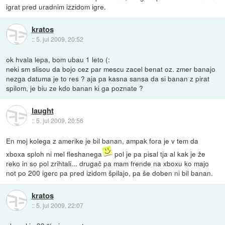
igrat pred uradnim izzidom igre.
kratos
::
5. jul 2009, 20:52
ok hvala lepa, bom ubau 1 leto (:
neki sm slisou da bojo cez par mescu zacel benat oz. zmer banajo
nezga datuma je to res ? aja pa kasna sansa da si banan z pirat
spilom, je biu ze kdo banan ki ga poznate ?
laught
::
5. jul 2009, 20:56
En moj kolega z amerike je bil banan, ampak fora je v tem da
xboxa sploh ni mel fleshanega
pol je pa pisal tja al kak je že
reko in so pol zrihtali... drugač pa mam frende na xboxu ko majo
not po 200 igerc pa pred izidom špilajo, pa še doben ni bil banan.
kratos
::
5. jul 2009, 22:07