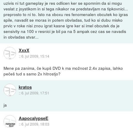
uzivis ni tut gameplay je res odlicen ker se spomnim da si mogu
veslat z joystikom in si tega nikakor ne predstavljam na tipkovnici...
preprosto to ni to. Isto na xboxu res fenomenalen obcutek ko igras
spile, navadit se moras in potem obvladas, tud ko si dubu misko
prvic v roke nisi znou igrat kasne igre ker si imel obcutek da je
sensivity na 100 v resnici je bil pa na 5 ampak cez cas se navadis
in obvladas stvar...
XxxX
::
6. jul 2009, 15:14
Mene pa zanima, če kupš DVD k ma možnost 2.4x zapisa, lahko
pečeš tud s samo 2x hitrostjo?
kratos
::
6. jul 2009, 17:51
ja
AapocalypseE
::
6. jul 2009, 18:03