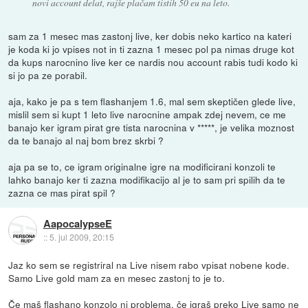
novi account delat, rajše plačam tistih 50 eu na leto.
sam za 1 mesec mas zastonj live, ker dobis neko kartico na kateri
je koda ki jo vpises not in ti zazna 1 mesec pol pa nimas druge kot
da kups narocnino live ker ce nardis nou account rabis tudi kodo ki
si jo pa ze porabil.
aja, kako je pa s tem flashanjem 1.6, mal sem skeptičen glede live,
mislil sem si kupt 1 leto live narocnine ampak zdej nevem, ce me
banajo ker igram pirat gre tista narocnina v *****, je velika moznost
da te banajo al naj bom brez skrbi ?
aja pa se to, ce igram originalne igre na modificirani konzoli te
lahko banajo ker ti zazna modifikacijo al je to sam pri spilih da te
zazna ce mas pirat spil ?
AapocalypseE
::
5. jul 2009, 20:15
Jaz ko sem se registriral na Live nisem rabo vpisat nobene kode.
Samo Live gold mam za en mesec zastonj to je to.
Če maš flashano konzolo ni problema, če igraš preko Live samo ne