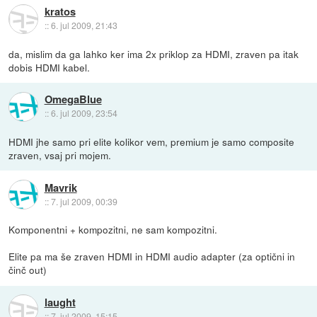
kratos
::
6. jul 2009, 21:43
da, mislim da ga lahko ker ima 2x priklop za HDMI, zraven pa itak
dobis HDMI kabel.
OmegaBlue
::
6. jul 2009, 23:54
HDMI jhe samo pri elite kolikor vem, premium je samo composite
zraven, vsaj pri mojem.
Mavrik
::
7. jul 2009, 00:39
Komponentni + kompozitni, ne sam kompozitni.
Elite pa ma še zraven HDMI in HDMI audio adapter (za optični in
činč out)
laught
::
7. jul 2009, 15:15