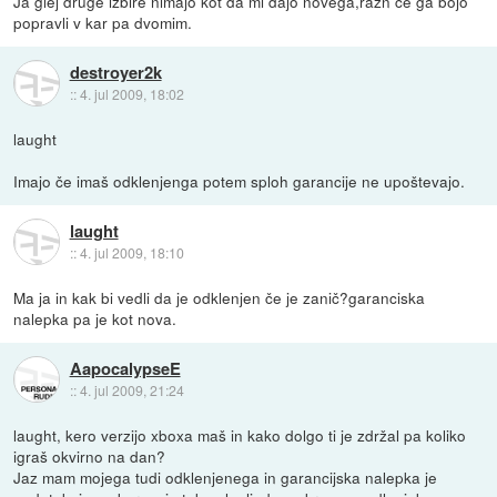
Ja glej druge izbire nimajo kot da mi dajo novega,razn če ga bojo
popravli v kar pa dvomim.
destroyer2k
::
4. jul 2009, 18:02
laught
Imajo če imaš odklenjenga potem sploh garancije ne upoštevajo.
laught
::
4. jul 2009, 18:10
Ma ja in kak bi vedli da je odklenjen če je zanič?garanciska
nalepka pa je kot nova.
AapocalypseE
::
4. jul 2009, 21:24
laught, kero verzijo xboxa maš in kako dolgo ti je zdržal pa koliko
igraš okvirno na dan?
Jaz mam mojega tudi odklenjenega in garancijska nalepka je