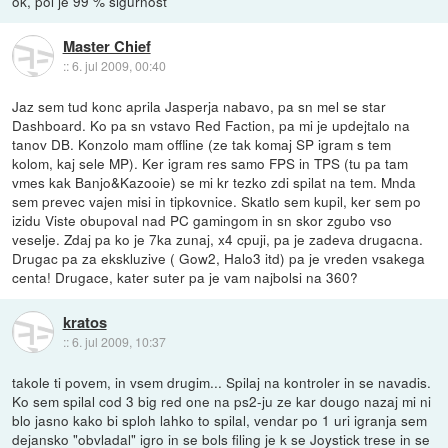
ok, pol je 99 % sigurnost
Master Chief
::
6. jul 2009, 00:40
Jaz sem tud konc aprila Jasperja nabavo, pa sn mel se star
Dashboard. Ko pa sn vstavo Red Faction, pa mi je updejtalo na
tanov DB. Konzolo mam offline (ze tak komaj SP igram s tem
kolom, kaj sele MP). Ker igram res samo FPS in TPS (tu pa tam
vmes kak Banjo&Kazooie) se mi kr tezko zdi spilat na tem. Mnda
sem prevec vajen misi in tipkovnice. Skatlo sem kupil, ker sem po
izidu Viste obupoval nad PC gamingom in sn skor zgubo vso
veselje. Zdaj pa ko je 7ka zunaj, x4 cpuji, pa je zadeva drugacna.
Drugac pa za ekskluzive ( Gow2, Halo3 itd) pa je vreden vsakega
centa! Drugace, kater suter pa je vam najbolsi na 360?
kratos
::
6. jul 2009, 10:37
takole ti povem, in vsem drugim... Spilaj na kontroler in se navadis.
Ko sem spilal cod 3 big red one na ps2-ju ze kar dougo nazaj mi ni
blo jasno kako bi sploh lahko to spilal, vendar po 1 uri igranja sem
dejansko "obvladal" igro in se bols filing je k se Joystick trese in se