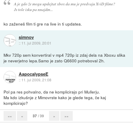
A je gdo že mogu updejtat xbox da mu je predvaju XviD filme?
Js tole isku pa nnajdm...
ko zaženeš film ti gre na live in ti updatea.
simnov
::
11. jul 2009, 20:01
Mkv 720p sem konvertiral v mp4 720p iz zdaj dela na Xboxu slika
je neverjetno lepa.Samo je zato Q6600 potreboval 2h.
AapocalypseE
::
11. jul 2009, 21:08
Pol pa res pohvalno, da ne komplicirajo pri Mullerju.
Ma kdo izkušnje z Mimovrste kako je glede tega, če kaj
komplicirajo?
37
/ 39
««
«
»
»»