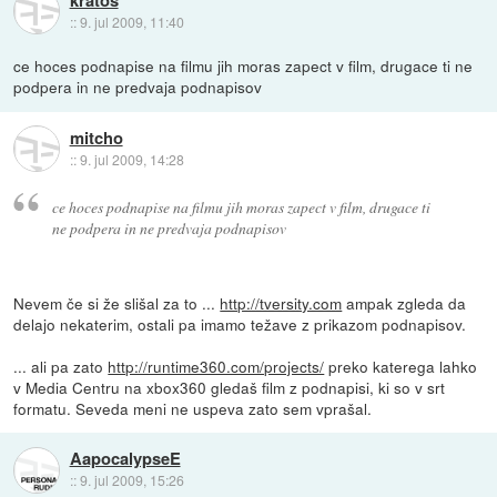
::
9. jul 2009, 11:40
ce hoces podnapise na filmu jih moras zapect v film, drugace ti ne
podpera in ne predvaja podnapisov
mitcho
::
9. jul 2009, 14:28
ce hoces podnapise na filmu jih moras zapect v film, drugace ti
ne podpera in ne predvaja podnapisov
Nevem če si že slišal za to ...
http://tversity.com
ampak zgleda da
delajo nekaterim, ostali pa imamo težave z prikazom podnapisov.
... ali pa zato
http://runtime360.com/projects/
preko katerega lahko
v Media Centru na xbox360 gledaš film z podnapisi, ki so v srt
formatu. Seveda meni ne uspeva zato sem vprašal.
AapocalypseE
::
9. jul 2009, 15:26