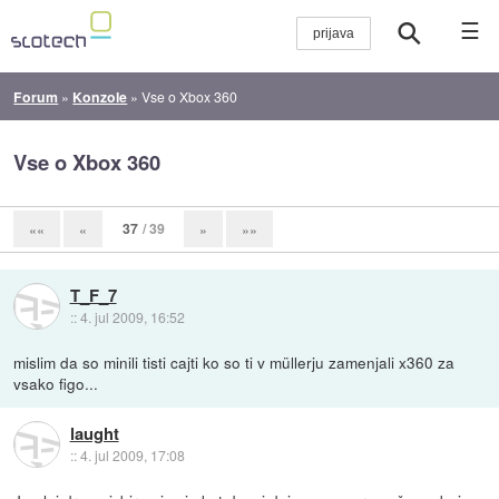
☰
Forum
»
Konzole
»
Vse o Xbox 360
Vse o Xbox 360
37
/ 39
««
«
»
»»
T_F_7
::
4. jul 2009, 16:52
mislim da so minili tisti cajti ko so ti v müllerju zamenjali x360 za
vsako figo...
laught
::
4. jul 2009, 17:08