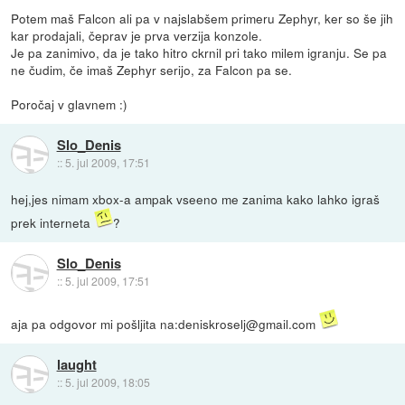
Potem maš Falcon ali pa v najslabšem primeru Zephyr, ker so še jih
kar prodajali, čeprav je prva verzija konzole.
Je pa zanimivo, da je tako hitro ckrnil pri tako milem igranju. Se pa
ne čudim, če imaš Zephyr serijo, za Falcon pa se.
Poročaj v glavnem :)
Slo_Denis
::
5. jul 2009, 17:51
hej,jes nimam xbox-a ampak vseeno me zanima kako lahko igraš
prek interneta
?
Slo_Denis
::
5. jul 2009, 17:51
aja pa odgovor mi pošljita na:deniskroselj@gmail.com
laught
::
5. jul 2009, 18:05