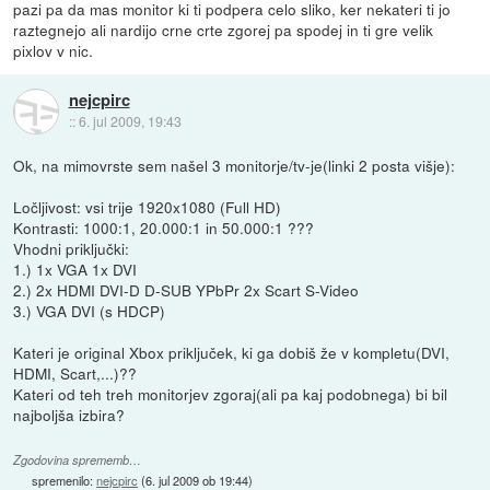
pazi pa da mas monitor ki ti podpera celo sliko, ker nekateri ti jo
raztegnejo ali nardijo crne crte zgorej pa spodej in ti gre velik
pixlov v nic.
nejcpirc
::
6. jul 2009, 19:43
Ok, na mimovrste sem našel 3 monitorje/tv-je(linki 2 posta višje):
Ločljivost: vsi trije 1920x1080 (Full HD)
Kontrasti: 1000:1, 20.000:1 in 50.000:1 ???
Vhodni priključki:
1.) 1x VGA 1x DVI
2.) 2x HDMI DVI-D D-SUB YPbPr 2x Scart S-Video
3.) VGA DVI (s HDCP)
Kateri je original Xbox priključek, ki ga dobiš že v kompletu(DVI,
HDMI, Scart,...)??
Kateri od teh treh monitorjev zgoraj(ali pa kaj podobnega) bi bil
najboljša izbira?
Zgodovina sprememb…
spremenilo:
nejcpirc
(
6. jul 2009 ob 19:44
)