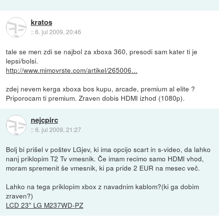
kratos
::
6. jul 2009, 20:46
tale se men zdi se najbol za xboxa 360, presodi sam kater ti je
lepsi/bolsi.
http://www.mimovrste.com/artikel/265006...
zdej nevem kerga xboxa bos kupu, arcade, premium al elite ?
Priporocam ti premium. Zraven dobis HDMI izhod (1080p).
nejcpirc
::
6. jul 2009, 21:27
Bolj bi prišel v poštev LGjev, ki ima opcijo scart in s-video, da lahko
nanj priklopim T2 Tv vmesnik. Če imam recimo samo HDMI vhod,
moram spremenit še vmesnik, ki pa pride 2 EUR na mesec več.
Lahko na tega priklopim xbox z navadnim kablom?(ki ga dobim
zraven?)
LCD 23" LG M237WD-PZ