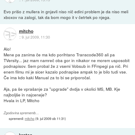
Evo prišo z mullera in gnjavli niso nič edini problem je da niso meli
xboxov na zalogi, tak da bom mogo it v četrtek po njega.
mitcho
::
9. jul 2009, 11:30
Alo!
Mene pa zanima če ma kdo porihtano Transcode360 ali pa
TVersity... jaz mam namreč oba gor in nikakor ne morem usposobit
podnapisov. Sem probal že z vsemi Vobsub in FFmpegi pa nič. Pri
enem filmu mi je sicer kazalo podnapise ampak to je bilo tudi vse.
Če ima kdo kaki Manual za to bi se priporočal.
Aja, pa še vprašanje za "upgrade" dvdja v okolici MS, MB. Kje
najboljše in najceneje?
Hvala in LP, Mitcho
Zgodovina sprememb…
spremenil:
mitcho
(
9. jul 2009 ob 11:31
)
kratos