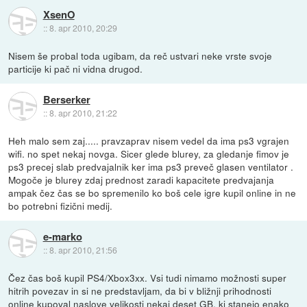
XsenO
::
8. apr 2010, 20:29
Nisem še probal toda ugibam, da reč ustvari neke vrste svoje
particije ki pač ni vidna drugod.
Berserker
::
8. apr 2010, 21:22
Heh malo sem zaj..... pravzaprav nisem vedel da ima ps3 vgrajen
wifi. no spet nekaj novga. Sicer glede blurey, za gledanje fimov je
ps3 precej slab predvajalnik ker ima ps3 preveč glasen ventilator .
Mogoče je blurey zdaj prednost zaradi kapacitete predvajanja
ampak čez čas se bo spremenilo ko boš cele igre kupil online in ne
bo potrebni fizični medij.
e-marko
::
8. apr 2010, 21:56
Čez čas boš kupil PS4/Xbox3xx. Vsi tudi nimamo možnosti super
hitrih povezav in si ne predstavljam, da bi v bližnji prihodnosti
online kupoval naslove velikosti nekaj deset GB, ki stanejo enako