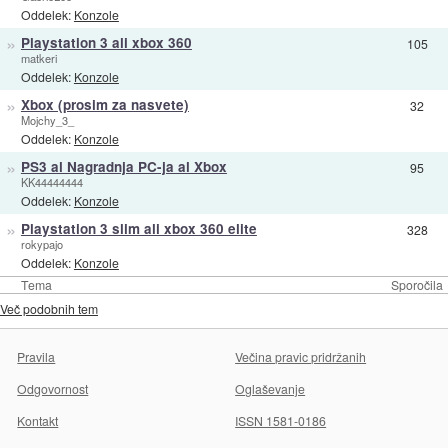
Oddelek:
Konzole
»
Playstation 3 ali xbox 360
105
matkeri
Oddelek:
Konzole
»
Xbox (prosim za nasvete)
32
Mojchy_3_
Oddelek:
Konzole
»
PS3 al Nagradnja PC-ja al Xbox
95
KK44444444
Oddelek:
Konzole
»
Playstation 3 slim ali xbox 360 elite
328
rokypajo
Oddelek:
Konzole
Tema
Sporočila
Več podobnih tem
Pravila
Večina pravic pridržanih
Odgovornost
Oglaševanje
Kontakt
ISSN 1581-0186