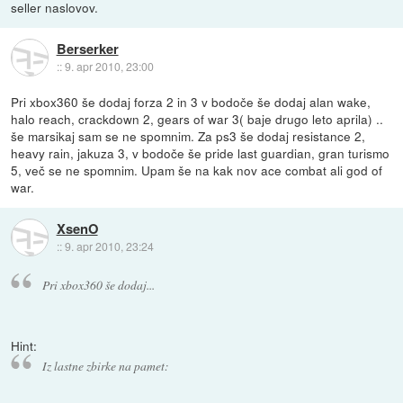
seller naslovov.
Berserker
::
9. apr 2010, 23:00
Pri xbox360 še dodaj forza 2 in 3 v bodoče še dodaj alan wake,
halo reach, crackdown 2, gears of war 3( baje drugo leto aprila) ..
še marsikaj sam se ne spomnim. Za ps3 še dodaj resistance 2,
heavy rain, jakuza 3, v bodoče še pride last guardian, gran turismo
5, več se ne spomnim. Upam še na kak nov ace combat ali god of
war.
XsenO
::
9. apr 2010, 23:24
Pri xbox360 še dodaj...
Hint:
Iz lastne zbirke na pamet: