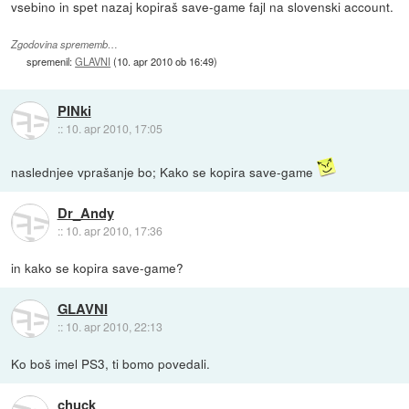
vsebino in spet nazaj kopiraš save-game fajl na slovenski account.
Zgodovina sprememb…
spremenil:
GLAVNI
(
10. apr 2010 ob 16:49
)
PINki
::
10. apr 2010, 17:05
naslednjee vprašanje bo; Kako se kopira save-game
Dr_Andy
::
10. apr 2010, 17:36
in kako se kopira save-game?
GLAVNI
::
10. apr 2010, 22:13
Ko boš imel PS3, ti bomo povedali.
chuck