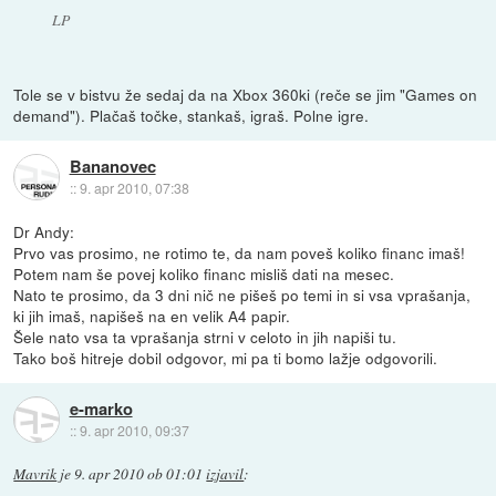
LP
Tole se v bistvu že sedaj da na Xbox 360ki (reče se jim "Games on
demand"). Plačaš točke, stankaš, igraš. Polne igre.
Bananovec
::
9. apr 2010, 07:38
Dr Andy:
Prvo vas prosimo, ne rotimo te, da nam poveš koliko financ imaš!
Potem nam še povej koliko financ misliš dati na mesec.
Nato te prosimo, da 3 dni nič ne pišeš po temi in si vsa vprašanja,
ki jih imaš, napišeš na en velik A4 papir.
Šele nato vsa ta vprašanja strni v celoto in jih napiši tu.
Tako boš hitreje dobil odgovor, mi pa ti bomo lažje odgovorili.
e-marko
::
9. apr 2010, 09:37
Mavrik
je
9. apr 2010 ob 01:01
izjavil
: