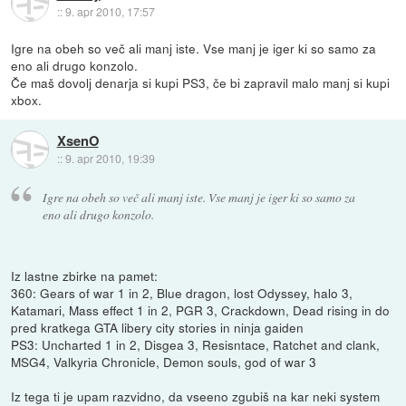
::
9. apr 2010, 17:57
Igre na obeh so več ali manj iste. Vse manj je iger ki so samo za
eno ali drugo konzolo.
Če maš dovolj denarja si kupi PS3, če bi zapravil malo manj si kupi
xbox.
XsenO
::
9. apr 2010, 19:39
Igre na obeh so več ali manj iste. Vse manj je iger ki so samo za
eno ali drugo konzolo.
Iz lastne zbirke na pamet:
360: Gears of war 1 in 2, Blue dragon, lost Odyssey, halo 3,
Katamari, Mass effect 1 in 2, PGR 3, Crackdown, Dead rising in do
pred kratkega GTA libery city stories in ninja gaiden
PS3: Uncharted 1 in 2, Disgea 3, Resisntace, Ratchet and clank,
MSG4, Valkyria Chronicle, Demon souls, god of war 3
Iz tega ti je upam razvidno, da vseeno zgubiš na kar neki system