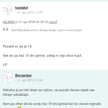
toplakd
::
11. apr 2010, 11:07
GLAVNI
je
11. apr 2010 ob 10:52
izjavil
:
maš kdaj kaki party s kolegi doma + pir = a lot of fun
Pozabil si, da je 13.
Itak bo pa čez 10 dni jamral, zakaj ni raje xbox kupil.
LP
Berserker
::
11. apr 2010, 11:43
Hahaha ja pri teh letah se začne, ne pozabi danes mladi vse
hitreje odraščajo.
Sem pa ziher da bo andy čez 10 dni jamral ker bo moral orginale