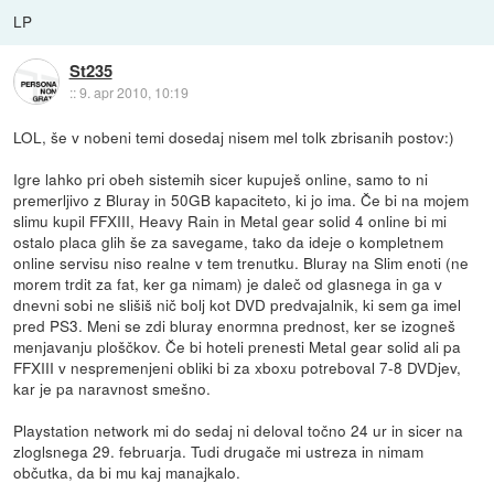
LP
St235
::
9. apr 2010, 10:19
LOL, še v nobeni temi dosedaj nisem mel tolk zbrisanih postov:)
Igre lahko pri obeh sistemih sicer kupuješ online, samo to ni
premerljivo z Bluray in 50GB kapaciteto, ki jo ima. Če bi na mojem
slimu kupil FFXIII, Heavy Rain in Metal gear solid 4 online bi mi
ostalo placa glih še za savegame, tako da ideje o kompletnem
online servisu niso realne v tem trenutku. Bluray na Slim enoti (ne
morem trdit za fat, ker ga nimam) je daleč od glasnega in ga v
dnevni sobi ne slišiš nič bolj kot DVD predvajalnik, ki sem ga imel
pred PS3. Meni se zdi bluray enormna prednost, ker se izogneš
menjavanju ploščkov. Če bi hoteli prenesti Metal gear solid ali pa
FFXIII v nespremenjeni obliki bi za xboxu potreboval 7-8 DVDjev,
kar je pa naravnost smešno.
Playstation network mi do sedaj ni deloval točno 24 ur in sicer na
zloglsnega 29. februarja. Tudi drugače mi ustreza in nimam
občutka, da bi mu kaj manajkalo.