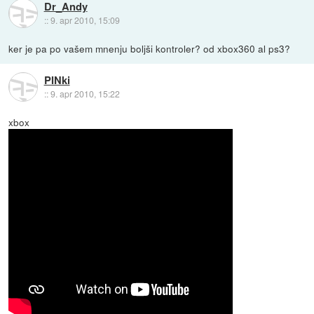
Dr_Andy
::
9. apr 2010, 15:09
ker je pa po vašem mnenju boljši kontroler? od xbox360 al ps3?
PINki
::
9. apr 2010, 15:22
xbox