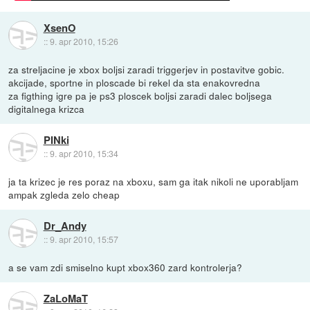
XsenO
::
9. apr 2010, 15:26
za streljacine je xbox boljsi zaradi triggerjev in postavitve gobic.
akcijade, sportne in ploscade bi rekel da sta enakovredna
za figthing igre pa je ps3 ploscek boljsi zaradi dalec boljsega
digitalnega krizca
PINki
::
9. apr 2010, 15:34
ja ta krizec je res poraz na xboxu, sam ga itak nikoli ne uporabljam
ampak zgleda zelo cheap
Dr_Andy
::
9. apr 2010, 15:57
a se vam zdi smiselno kupt xbox360 zard kontrolerja?
ZaLoMaT