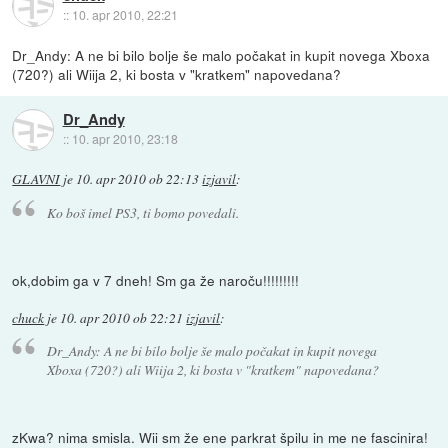
::
10. apr 2010, 22:21
Dr_Andy: A ne bi bilo bolje še malo počakat in kupit novega Xboxa
(720?) ali Wiija 2, ki bosta v "kratkem" napovedana?
Dr_Andy
::
10. apr 2010, 23:18
GLAVNI
je
10. apr 2010 ob 22:13
izjavil
:
Ko boš imel PS3, ti bomo povedali.
ok,dobim ga v 7 dneh! Sm ga že naroču!!!!!!!!!
chuck
je
10. apr 2010 ob 22:21
izjavil
:
Dr_Andy: A ne bi bilo bolje še malo počakat in kupit novega
Xboxa (720?) ali Wiija 2, ki bosta v "kratkem" napovedana?
zKwa? nima smisla. Wii sm že ene parkrat špilu in me ne fascinira!