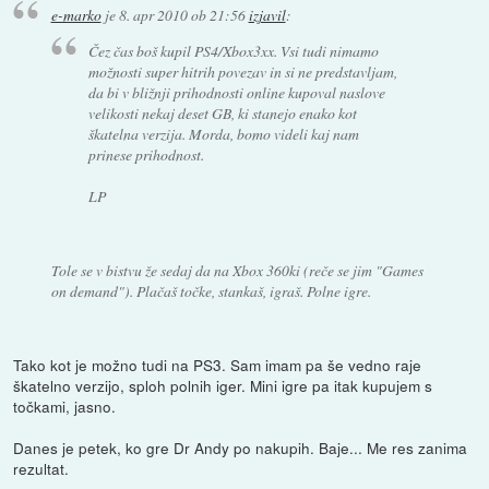
e-marko
je
8. apr 2010 ob 21:56
izjavil
:
Čez čas boš kupil PS4/Xbox3xx. Vsi tudi nimamo
možnosti super hitrih povezav in si ne predstavljam,
da bi v bližnji prihodnosti online kupoval naslove
velikosti nekaj deset GB, ki stanejo enako kot
škatelna verzija. Morda, bomo videli kaj nam
prinese prihodnost.
LP
Tole se v bistvu že sedaj da na Xbox 360ki (reče se jim "Games
on demand"). Plačaš točke, stankaš, igraš. Polne igre.
Tako kot je možno tudi na PS3. Sam imam pa še vedno raje
škatelno verzijo, sploh polnih iger. Mini igre pa itak kupujem s
točkami, jasno.
Danes je petek, ko gre Dr Andy po nakupih. Baje... Me res zanima
rezultat.