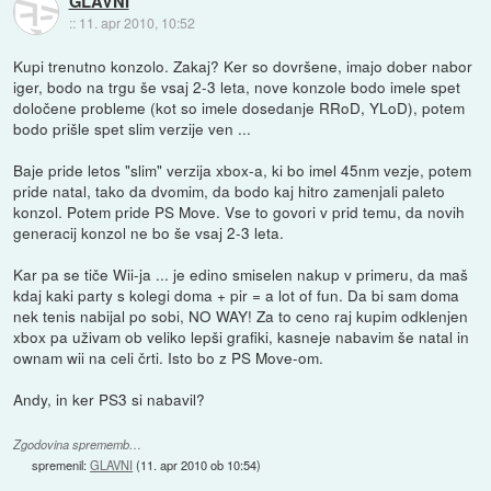
GLAVNI
::
11. apr 2010, 10:52
Kupi trenutno konzolo. Zakaj? Ker so dovršene, imajo dober nabor
iger, bodo na trgu še vsaj 2-3 leta, nove konzole bodo imele spet
določene probleme (kot so imele dosedanje RRoD, YLoD), potem
bodo prišle spet slim verzije ven ...
Baje pride letos "slim" verzija xbox-a, ki bo imel 45nm vezje, potem
pride natal, tako da dvomim, da bodo kaj hitro zamenjali paleto
konzol. Potem pride PS Move. Vse to govori v prid temu, da novih
generacij konzol ne bo še vsaj 2-3 leta.
Kar pa se tiče Wii-ja ... je edino smiselen nakup v primeru, da maš
kdaj kaki party s kolegi doma + pir = a lot of fun. Da bi sam doma
nek tenis nabijal po sobi, NO WAY! Za to ceno raj kupim odklenjen
xbox pa uživam ob veliko lepši grafiki, kasneje nabavim še natal in
ownam wii na celi črti. Isto bo z PS Move-om.
Andy, in ker PS3 si nabavil?
Zgodovina sprememb…
spremenil:
GLAVNI
(
11. apr 2010 ob 10:54
)