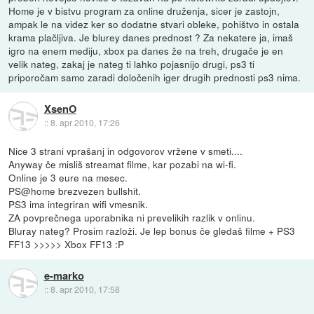
Home je v bistvu program za online druženja, sicer je zastojn,
ampak le na videz ker so dodatne stvari obleke, pohištvo in ostala
krama plačljiva. Je blurey danes prednost ? Za nekatere ja, imaš
igro na enem mediju, xbox pa danes že na treh, drugače je en
velik nateg, zakaj je nateg ti lahko pojasnijo drugi, ps3 ti
priporočam samo zaradi določenih iger drugih prednosti ps3 nima.
XsenO
::
8. apr 2010, 17:26
Nice 3 strani vprašanj in odgovorov vržene v smeti....
Anyway če misliš streamat filme, kar pozabi na wi-fi.
Online je 3 eure na mesec.
PS@home brezvezen bullshit.
PS3 ima integriran wifi vmesnik.
ZA povprečnega uporabnika ni prevelikih razlik v onlinu.
Bluray nateg? Prosim razloži. Je lep bonus če gledaš filme + PS3
FF13 >>>>> Xbox FF13 :P
e-marko
::
8. apr 2010, 17:58