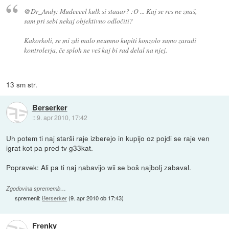
@Dr_Andy: Mudeeeel kulk si staaar? :O ... Kaj se res ne znaš,
sam pri sebi nekaj objektivno odločiti?
Kakorkoli, se mi zdi malo neumno kupiti konzolo samo zaradi
kontrolerja, če sploh ne veš kaj bi rad delal na njej.
13 sm str.
Berserker
::
9. apr 2010, 17:42
Uh potem ti naj starši raje izberejo in kupijo oz pojdi se raje ven
igrat kot pa pred tv g33kat.
Popravek: Ali pa ti naj nabavijo wii se boš najbolj zabaval.
Zgodovina sprememb…
spremenil:
Berserker
(
9. apr 2010 ob 17:43
)
Frenky