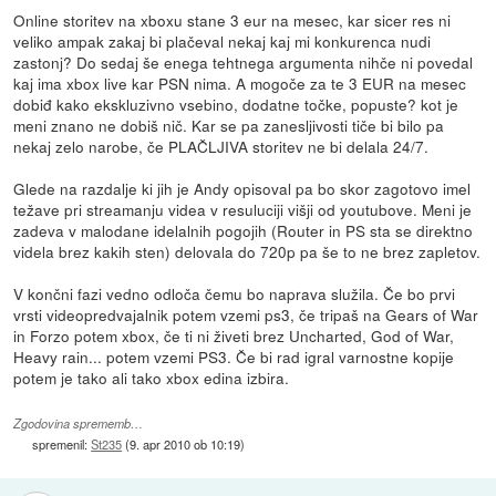
Online storitev na xboxu stane 3 eur na mesec, kar sicer res ni
veliko ampak zakaj bi plačeval nekaj kaj mi konkurenca nudi
zastonj? Do sedaj še enega tehtnega argumenta nihče ni povedal
kaj ima xbox live kar PSN nima. A mogoče za te 3 EUR na mesec
dobiđ kako ekskluzivno vsebino, dodatne točke, popuste? kot je
meni znano ne dobiš nič. Kar se pa zanesljivosti tiče bi bilo pa
nekaj zelo narobe, če PLAČLJIVA storitev ne bi delala 24/7.
Glede na razdalje ki jih je Andy opisoval pa bo skor zagotovo imel
težave pri streamanju videa v resuluciji višji od youtubove. Meni je
zadeva v malodane idelalnih pogojih (Router in PS sta se direktno
videla brez kakih sten) delovala do 720p pa še to ne brez zapletov.
V končni fazi vedno odloča čemu bo naprava služila. Če bo prvi
vrsti videopredvajalnik potem vzemi ps3, če tripaš na Gears of War
in Forzo potem xbox, če ti ni živeti brez Uncharted, God of War,
Heavy rain... potem vzemi PS3. Če bi rad igral varnostne kopije
potem je tako ali tako xbox edina izbira.
Zgodovina sprememb…
spremenil:
St235
(
9. apr 2010 ob 10:19
)