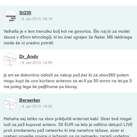
St235
::
8. apr 2010, 09:19
Valhalla je v tem trenutku bolj kot ne govorica. Šlo naj bi za model
xboxa v 45nm tehnologiji, ki bo imel vgrajen že Natal. MS takšnega
mode še ni uradno potrdil.
Dr_Andy
::
8. apr 2010, 14:59
js sm se dokončno odločil za nakup ps3,ker bi za xbox360 potem
mogu kupt še uno kurčevo antenco za wi-fi pa 50 evrov na let,ps 3
ma poleg tega še ps@home pa bluray.
Berserker
::
8. apr 2010, 16:06
Hahaha saj lahko na xbox priključiš enternet kabl. Sicer boš mogel
tudi za ps3 kupovat anteno. 50 EUR na leto je odlično delujoč LIVE
proti zmrdanemu ps3 networku ki ima nenehno težave, sicer si
preberi novejše novice o težavah na ps netowrku zaradi updejtov.