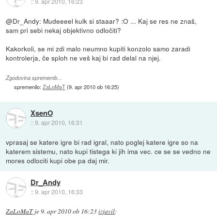
::
9. apr 2010, 16:23
@Dr_Andy: Mudeeeel kulk si staaar? :O ... Kaj se res ne znaš,
sam pri sebi nekaj objektivno odločiti?
Kakorkoli, se mi zdi malo neumno kupiti konzolo samo zaradi
kontrolerja, če sploh ne veš kaj bi rad delal na njej.
Zgodovina sprememb…
spremenilo:
ZaLoMaT
(
9. apr 2010 ob 16:25
)
XsenO
::
9. apr 2010, 16:31
vprasaj se katere igre bi rad igral, nato poglej katere igre so na
katerem sistemu, nato kupi tistega ki jih ima vec. ce se se vedno ne
mores odlociti kupi obe pa daj mir.
Dr_Andy
::
9. apr 2010, 16:33
ZaLoMaT
je
9. apr 2010 ob 16:23
izjavil
: