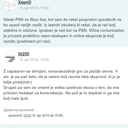
XsenO
::
9. apr 2010, 11:04
Glede PSN vs Xbox live, kot sem že rekel povprečni uporabnik ne
bo opazil večjih razlik. Iz lastnih izkušenj bi rekel, da je reč bolj
stabilna in odzivna. Igralcev je več kot na PSN. VOice comunication
je privzeto praktično vsem dostopen in online skupnost je bolj
razvita (predvsem pri nas)
St235
::
9. apr 2010, 15:05
Z napisanim se strinjam, nenavsezadnje gre za plačljiv servis. V
slo. je pa pač tako, da je vedno bolj razvita tista skupnost, ki jo je
lažje piratizirat:)
Drugač pa sem že omenil je velika rpednost xboxa v tem, da ima
priložen headset za komunikacijo. Na ps3 je to doplčali in ga ima
bolj malo ljudi.
Zgodovina sprememb…
spremenil:
St235
(
9. apr 2010 ob 15:05
)