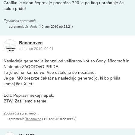
Grafika je slaba,čeprov je pocen!za 720 je pa itaq uprašanje če
sploh pride!
Zgodovina sprememb…
spremenil:
Dr_Andy
(
10. apr 2010 ob 23:21
)
Bananovec
::
11. apr 2010, 09:01
Naslednja generacija konzol od velikanov kot so Sony, Micorsoft in
Nintendo ZAGOTOVO PRIDE.
To je edina, kar se ve. Vse ostalo je še neznano.
Je pa IMO brezvze čakat na naslednjo generacijo, ki bo prišla
komaj čez X let.
Edit: Popravil nekaj napak.
BTW: Zašli smo s teme.
Zgodovina sprememb…
spremenil:
Bananovec
(
11. apr 2010 ob 09:17
)