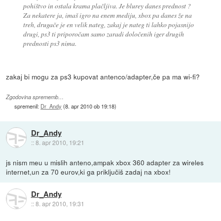
pohištvo in ostala krama plačljiva. Je blurey danes prednost ?
Za nekatere ja, imaš igro na enem mediju, xbox pa danes že na
treh, drugače je en velik nateg, zakaj je nateg ti lahko pojasnijo
drugi, ps3 ti priporočam samo zaradi določenih iger drugih
prednosti ps3 nima.
zakaj bi mogu za ps3 kupovat antenco/adapter,če pa ma wi-fi?
Zgodovina sprememb…
spremenil:
Dr_Andy
(
8. apr 2010 ob 19:18
)
Dr_Andy
::
8. apr 2010, 19:21
js nism meu u mislih anteno,ampak xbox 360 adapter za wireles
internet,un za 70 eurov,ki ga priključiš zadaj na xbox!
Dr_Andy
::
8. apr 2010, 19:31