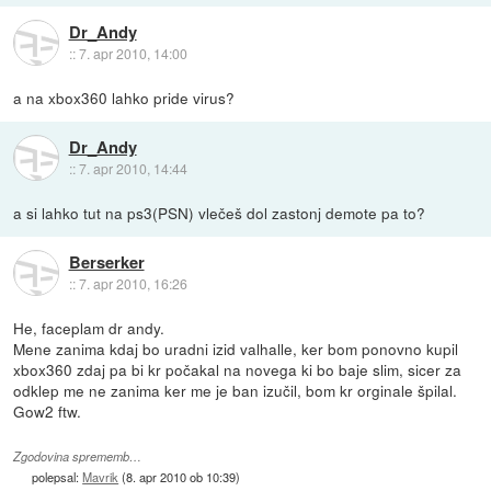
Dr_Andy
::
7. apr 2010, 14:00
a na xbox360 lahko pride virus?
Dr_Andy
::
7. apr 2010, 14:44
a si lahko tut na ps3(PSN) vlečeš dol zastonj demote pa to?
Berserker
::
7. apr 2010, 16:26
He, faceplam dr andy.
Mene zanima kdaj bo uradni izid valhalle, ker bom ponovno kupil
xbox360 zdaj pa bi kr počakal na novega ki bo baje slim, sicer za
odklep me ne zanima ker me je ban izučil, bom kr orginale špilal.
Gow2 ftw.
Zgodovina sprememb…
polepsal:
Mavrik
(
8. apr 2010 ob 10:39
)