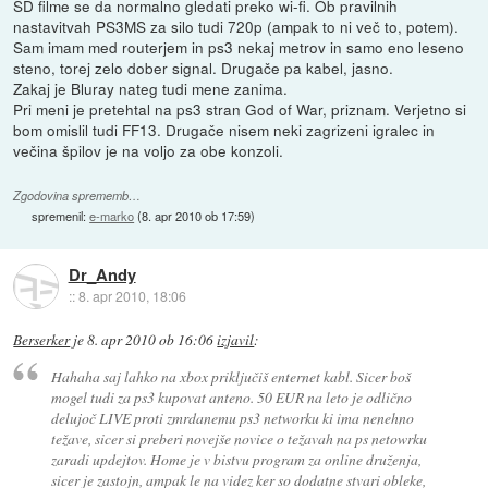
SD filme se da normalno gledati preko wi-fi. Ob pravilnih
nastavitvah PS3MS za silo tudi 720p (ampak to ni več to, potem).
Sam imam med routerjem in ps3 nekaj metrov in samo eno leseno
steno, torej zelo dober signal. Drugače pa kabel, jasno.
Zakaj je Bluray nateg tudi mene zanima.
Pri meni je pretehtal na ps3 stran God of War, priznam. Verjetno si
bom omislil tudi FF13. Drugače nisem neki zagrizeni igralec in
večina špilov je na voljo za obe konzoli.
Zgodovina sprememb…
spremenil:
e-marko
(
8. apr 2010 ob 17:59
)
Dr_Andy
::
8. apr 2010, 18:06
Berserker
je
8. apr 2010 ob 16:06
izjavil
:
Hahaha saj lahko na xbox priključiš enternet kabl. Sicer boš
mogel tudi za ps3 kupovat anteno. 50 EUR na leto je odlično
delujoč LIVE proti zmrdanemu ps3 networku ki ima nenehno
težave, sicer si preberi novejše novice o težavah na ps netowrku
zaradi updejtov. Home je v bistvu program za online druženja,
sicer je zastojn, ampak le na videz ker so dodatne stvari obleke,