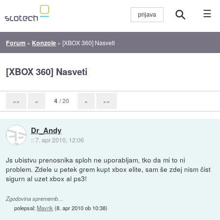
☰
Forum
»
Konzole
»
[XBOX 360] Nasveti
[XBOX 360] Nasveti
4
/ 20
««
«
»
»»
Dr_Andy
::
7. apr 2010, 12:06
Js ubistvu prenosnika sploh ne uporabljam, tko da mi to ni
problem. Zdele u petek grem kupt xbox elite, sam še zdej nism čist
sigurn al uzet xbox al ps3!
Zgodovina sprememb…
polepsal:
Mavrik
(
8. apr 2010 ob 10:38
)