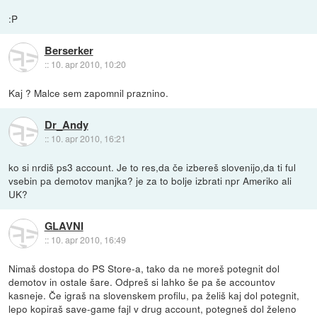
:P
Berserker
::
10. apr 2010, 10:20
Kaj ? Malce sem zapomnil praznino.
Dr_Andy
::
10. apr 2010, 16:21
ko si nrdiš ps3 account. Je to res,da če izbereš slovenijo,da ti ful
vsebin pa demotov manjka? je za to bolje izbrati npr Ameriko ali
UK?
GLAVNI
::
10. apr 2010, 16:49
Nimaš dostopa do PS Store-a, tako da ne moreš potegnit dol
demotov in ostale šare. Odpreš si lahko še pa še accountov
kasneje. Če igraš na slovenskem profilu, pa želiš kaj dol potegnit,
lepo kopiraš save-game fajl v drug account, potegneš dol želeno