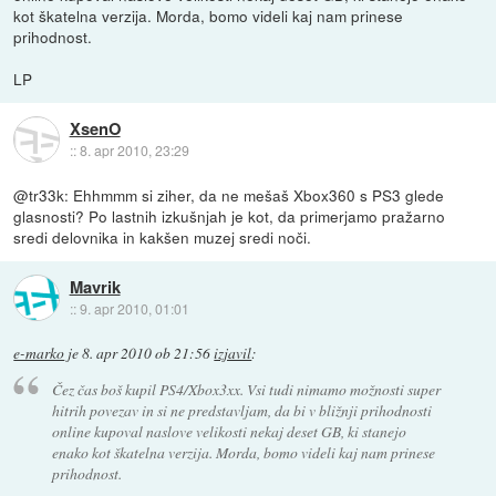
kot škatelna verzija. Morda, bomo videli kaj nam prinese
prihodnost.
LP
XsenO
::
8. apr 2010, 23:29
@tr33k: Ehhmmm si ziher, da ne mešaš Xbox360 s PS3 glede
glasnosti? Po lastnih izkušnjah je kot, da primerjamo pražarno
sredi delovnika in kakšen muzej sredi noči.
Mavrik
::
9. apr 2010, 01:01
e-marko
je
8. apr 2010 ob 21:56
izjavil
:
Čez čas boš kupil PS4/Xbox3xx. Vsi tudi nimamo možnosti super
hitrih povezav in si ne predstavljam, da bi v bližnji prihodnosti
online kupoval naslove velikosti nekaj deset GB, ki stanejo
enako kot škatelna verzija. Morda, bomo videli kaj nam prinese
prihodnost.