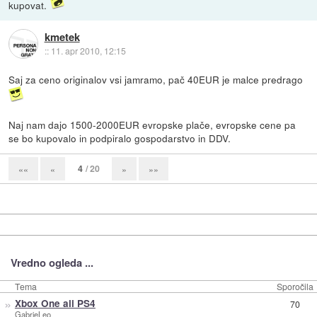
kupovat.
kmetek
::
11. apr 2010, 12:15
Saj za ceno originalov vsi jamramo, pač 40EUR je malce predrago
Naj nam dajo 1500-2000EUR evropske plače, evropske cene pa
se bo kupovalo in podpiralo gospodarstvo in DDV.
4
/ 20
««
«
»
»»
Vredno ogleda ...
Tema
Sporočila
»
Xbox One ali PS4
70
GabrieLeo