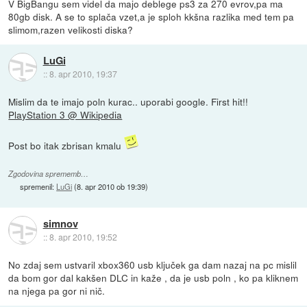
V BigBangu sem videl da majo deblege ps3 za 270 evrov,pa ma
80gb disk. A se to splača vzet,a je sploh kkšna razlika med tem pa
slimom,razen velikosti diska?
LuGi
::
8. apr 2010, 19:37
Mislim da te imajo poln kurac.. uporabi google. First hit!!
PlayStation 3 @ Wikipedia
Post bo itak zbrisan kmalu
Zgodovina sprememb…
spremenil:
LuGi
(
8. apr 2010 ob 19:39
)
simnov
::
8. apr 2010, 19:52
No zdaj sem ustvaril xbox360 usb ključek ga dam nazaj na pc mislil
da bom gor dal kakšen DLC in kaže , da je usb poln , ko pa kliknem
na njega pa gor ni nič.