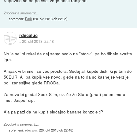
Kupovalo se bo po vsej verjetnosti rabljeno.
Zgodovina sprememb…
spremenil:
Fadil
(
20. okt 2013 ob 22:35
)
rdecaluc
::
20. okt 2013, 22:48
No ja sej bi rekel da daj samo svojo na "stock", pa bo šibalo svašta
igrc.
Ampak vi bi imeli še več prostora. Sedaj ali kupite disk, ki je tam do
50EUR. Ali pa kupiš vse novo, glede na to da so kasnejše verzije
bolj zanesljive glede RRODa.
Za novo bi gledal Xbox Slim, oz. če že Staro (phat) potem mora
imeti Jasper čip.
Aja pa pazi da ne kupiš slučajno banane konzole :P
Zgodovina sprememb…
spremenil:
rdecaluc
(
20. okt 2013 ob 22:48
)