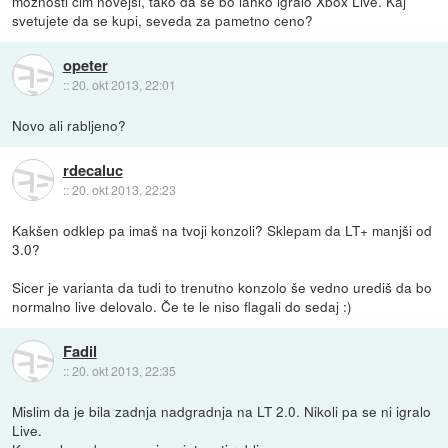
možnosti čim novejši, tako da se bo lahko igralo Xbox Live. Kaj
svetujete da se kupi, seveda za pametno ceno?
opeter
::
20. okt 2013, 22:01
Novo ali rabljeno?
rdecaluc
::
20. okt 2013, 22:23
Kakšen odklep pa imaš na tvoji konzoli? Sklepam da LT+ manjši od
3.0?
Sicer je varianta da tudi to trenutno konzolo še vedno urediš da bo
normalno live delovalo. Če te le niso flagali do sedaj :)
Fadil
::
20. okt 2013, 22:35
Mislim da je bila zadnja nadgradnja na LT 2.0. Nikoli pa se ni igralo
Live.