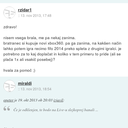
rzidar1
::
13. nov 2013, 17:48
zdravo!
nisem vsega brala, me pa nekaj zanima.
bratranec si kupuje novi xbox360. pa ga zanima, na kakšen način
lahko potem igra recimo fifo 2014 preko spleta z drugimi igralci. je
potrebno za to kaj doplačat in koliko v tem primeru to pride (ali se
plača 1x ali vsakič posebej)?
hvala za pomoč ;)
miraldi
::
13. nov 2013, 18:54
opeter
je
19. okt 2013 ob 20:03
izjavil
:
Če je odklenjen, te bodo na Live-u slejkoprej banali ...