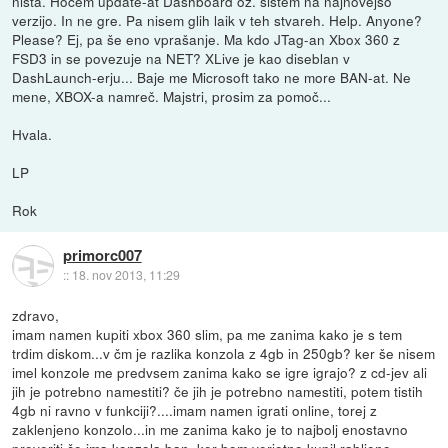
ništa. Hočem update-at Dashboard oz. sistem na najnovejšo
verzijo. In ne gre. Pa nisem glih laik v teh stvareh. Help. Anyone?
Please? Ej, pa še eno vprašanje. Ma kdo JTag-an Xbox 360 z
FSD3 in se povezuje na NET? XLive je kao diseblan v
DashLaunch-erju... Baje me Microsoft tako ne more BAN-at. Ne
mene, XBOX-a namreč. Majstri, prosim za pomoč...
Hvala.
LP
Rok
primorc007
::
18. nov 2013, 11:29
zdravo,
imam namen kupiti xbox 360 slim, pa me zanima kako je s tem
trdim diskom...v čm je razlika konzola z 4gb in 250gb? ker še nisem
imel konzole me predvsem zanima kako se igre igrajo? z cd-jev ali
jih je potrebno namestiti? če jih je potrebno namestiti, potem tistih
4gb ni ravno v funkciji?....imam namen igrati online, torej z
zaklenjeno konzolo...in me zanima kako je to najbolj enostavno
preveriti če ima konzola ban, ker bom verjetno kupil rabljeno...