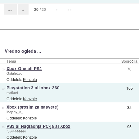
20
/ 20
»
»»
««
«
Vredno ogleda ...
Tema
Sporočila
»
Xbox One ali PS4
70
GabrieLeo
Oddelek:
Konzole
»
Playstation 3 ali xbox 360
105
matkeri
Oddelek:
Konzole
»
Xbox (prosim za nasvete)
32
Mojchy_3_
Oddelek:
Konzole
»
PS3 al Nagradnja PC-ja al Xbox
95
KK44444444
Oddelek:
Konzole