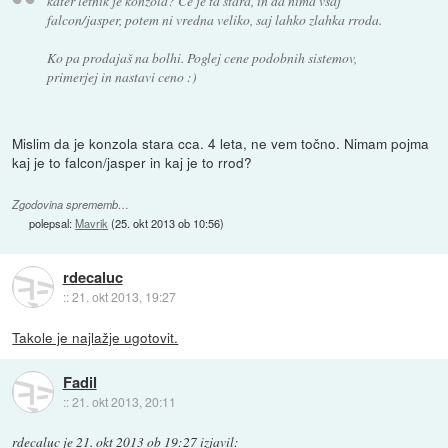
kater letnik je konzola? Če je ta stara, in da nima vsaj
falcon/jasper, potem ni vredna veliko, saj lahko zlahka rroda.
Ko pa prodajaš na bolhi. Poglej cene podobnih sistemov,
primerjej in nastavi ceno :)
Mislim da je konzola stara cca. 4 leta, ne vem točno. Nimam pojma
kaj je to falcon/jasper in kaj je to rrod?
Zgodovina sprememb…
polepsal:
Mavrik
(
25. okt 2013 ob 10:56
)
rdecaluc
::
21. okt 2013, 19:27
Takole je najlažje ugotovit.
Fadil
::
21. okt 2013, 20:11
rdecaluc
je
21. okt 2013 ob 19:27
izjavil
: