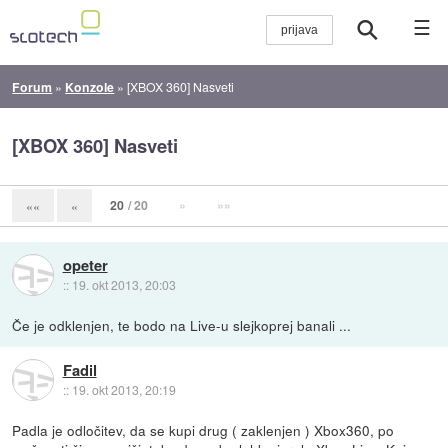
☰
Forum
»
Konzole
»
[XBOX 360] Nasveti
[XBOX 360] Nasveti
20
/ 20
»
»»
««
«
opeter
::
19. okt 2013, 20:03
Če je odklenjen, te bodo na Live-u slejkoprej banali ...
Fadil
::
19. okt 2013, 20:19
Padla je odločitev, da se kupi drug ( zaklenjen ) Xbox360, po