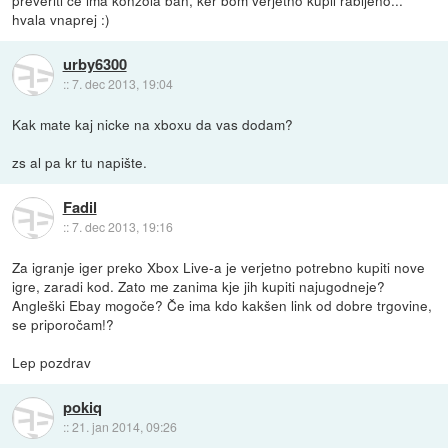
hvala vnaprej :)
urby6300
::
7. dec 2013, 19:04
Kak mate kaj nicke na xboxu da vas dodam?
zs al pa kr tu napište.
Fadil
::
7. dec 2013, 19:16
Za igranje iger preko Xbox Live-a je verjetno potrebno kupiti nove
igre, zaradi kod. Zato me zanima kje jih kupiti najugodneje?
Angleški Ebay mogoče? Če ima kdo kakšen link od dobre trgovine,
se priporočam!?
Lep pozdrav
pokiq
::
21. jan 2014, 09:26