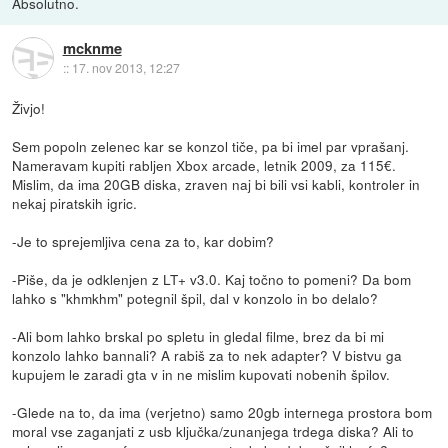
Absolutno.
mcknme
::
17. nov 2013, 12:27
Živjo!
Sem popoln zelenec kar se konzol tiče, pa bi imel par vprašanj.
Nameravam kupiti rabljen Xbox arcade, letnik 2009, za 115€.
Mislim, da ima 20GB diska, zraven naj bi bili vsi kabli, kontroler in
nekaj piratskih igric.
-Je to sprejemljiva cena za to, kar dobim?
-Piše, da je odklenjen z LT+ v3.0. Kaj točno to pomeni? Da bom
lahko s "khmkhm" potegnil špil, dal v konzolo in bo delalo?
-Ali bom lahko brskal po spletu in gledal filme, brez da bi mi
konzolo lahko bannali? A rabiš za to nek adapter? V bistvu ga
kupujem le zaradi gta v in ne mislim kupovati nobenih špilov.
-Glede na to, da ima (verjetno) samo 20gb internega prostora bom
moral vse zaganjati z usb ključka/zunanjega trdega diska? Ali to