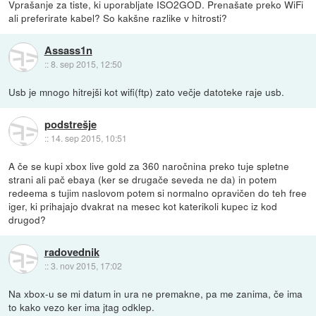
Vprašanje za tiste, ki uporabljate ISO2GOD. Prenašate preko WiFi
ali preferirate kabel? So kakšne razlike v hitrosti?
Assass1n
::
8. sep 2015, 12:50
Usb je mnogo hitrejši kot wifi(ftp) zato večje datoteke raje usb.
podstrešje
::
14. sep 2015, 10:51
A če se kupi xbox live gold za 360 naročnina preko tuje spletne
strani ali pač ebaya (ker se drugače seveda ne da) in potem
redeema s tujim naslovom potem si normalno opravičen do teh free
iger, ki prihajajo dvakrat na mesec kot katerikoli kupec iz kod
drugod?
radovednik
::
3. nov 2015, 17:02
Na xbox-u se mi datum in ura ne premakne, pa me zanima, če ima
to kako vezo ker ima jtag odklep.