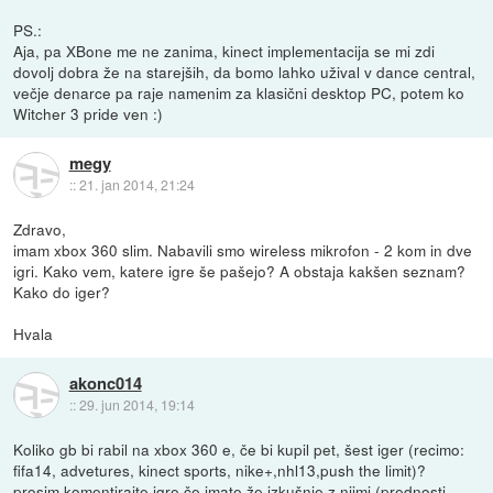
PS.:
Aja, pa XBone me ne zanima, kinect implementacija se mi zdi
dovolj dobra že na starejših, da bomo lahko užival v dance central,
večje denarce pa raje namenim za klasični desktop PC, potem ko
Witcher 3 pride ven :)
megy
::
21. jan 2014, 21:24
Zdravo,
imam xbox 360 slim. Nabavili smo wireless mikrofon - 2 kom in dve
igri. Kako vem, katere igre še pašejo? A obstaja kakšen seznam?
Kako do iger?
Hvala
akonc014
::
29. jun 2014, 19:14
Koliko gb bi rabil na xbox 360 e, če bi kupil pet, šest iger (recimo:
fifa14, advetures, kinect sports, nike+,nhl13,push the limit)?
prosim komentirajte igre če imate že izkušnje z njimi (prednosti,