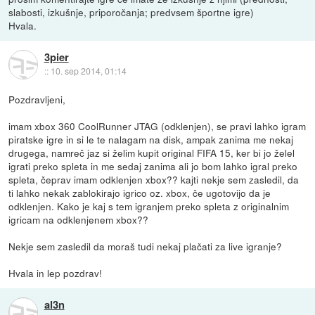
slabosti, izkušnje, priporočanja; predvsem športne igre)
Hvala.
3pier
::
10. sep 2014, 01:14
Pozdravljeni,
imam xbox 360 CoolRunner JTAG (odklenjen), se pravi lahko igram
piratske igre in si le te nalagam na disk, ampak zanima me nekaj
drugega, namreč jaz si želim kupit original FIFA 15, ker bi jo želel
igrati preko spleta in me sedaj zanima ali jo bom lahko igral preko
spleta, čeprav imam odklenjen xbox?? kajti nekje sem zasledil, da
ti lahko nekak zablokirajo igrico oz. xbox, če ugotovijo da je
odklenjen. Kako je kaj s tem igranjem preko spleta z originalnim
igricam na odklenjenem xbox??
Nekje sem zasledil da moraš tudi nekaj plačati za live igranje?
Hvala in lep pozdrav!
al3n