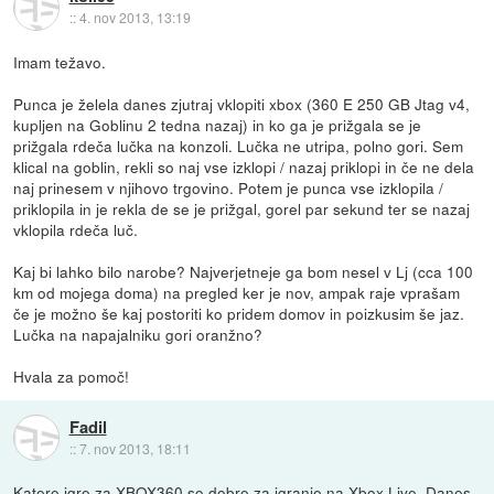
::
4. nov 2013, 13:19
Imam težavo.
Punca je želela danes zjutraj vklopiti xbox (360 E 250 GB Jtag v4,
kupljen na Goblinu 2 tedna nazaj) in ko ga je prižgala se je
prižgala rdeča lučka na konzoli. Lučka ne utripa, polno gori. Sem
klical na goblin, rekli so naj vse izklopi / nazaj priklopi in če ne dela
naj prinesem v njihovo trgovino. Potem je punca vse izklopila /
priklopila in je rekla de se je prižgal, gorel par sekund ter se nazaj
vklopila rdeča luč.
Kaj bi lahko bilo narobe? Najverjetneje ga bom nesel v Lj (cca 100
km od mojega doma) na pregled ker je nov, ampak raje vprašam
če je možno še kaj postoriti ko pridem domov in poizkusim še jaz.
Lučka na napajalniku gori oranžno?
Hvala za pomoč!
Fadil
::
7. nov 2013, 18:11
Katere igre za XBOX360 so dobre za igranje na Xbox Live. Danes