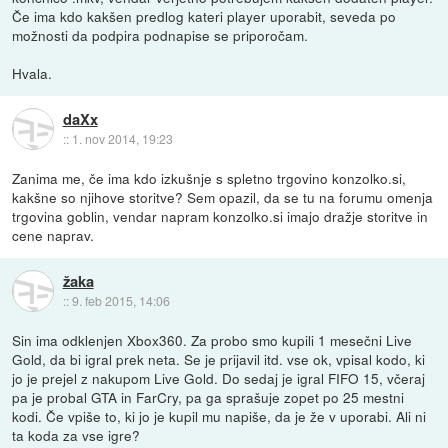
Če ima kdo kakšen predlog kateri player uporabit, seveda po
možnosti da podpira podnapise se priporočam.
Hvala.
daXx
::
1. nov 2014, 19:23
Zanima me, če ima kdo izkušnje s spletno trgovino konzolko.si,
kakšne so njihove storitve? Sem opazil, da se tu na forumu omenja
trgovina goblin, vendar napram konzolko.si imajo dražje storitve in
cene naprav.
žaka
::
9. feb 2015, 14:06
Sin ima odklenjen Xbox360. Za probo smo kupili 1 mesečni Live
Gold, da bi igral prek neta. Se je prijavil itd. vse ok, vpisal kodo, ki
jo je prejel z nakupom Live Gold. Do sedaj je igral FIFO 15, včeraj
pa je probal GTA in FarCry, pa ga sprašuje zopet po 25 mestni
kodi. Če vpiše to, ki jo je kupil mu napiše, da je že v uporabi. Ali ni
ta koda za vse igre?