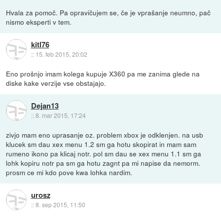
Hvala za pomoč. Pa opravičujem se, če je vprašanje neumno, pač
nismo eksperti v tem.
kitl76
::
15. feb 2015, 20:02
Eno prošnjo imam kolega kupuje X360 pa me zanima glede na
diske kake verzije vse obstajajo.
Dejan13
::
8. mar 2015, 17:24
zivjo mam eno uprasanje oz. problem xbox je odklenjen. na usb
klucek sm dau xex menu 1.2 sm ga hotu skopirat in mam sam
rumeno ikono pa klicaj notr. pol sm dau se xex menu 1.1 sm ga
lohk kopiru notr pa sm ga hotu zagnt pa mi napise da nemorm.
prosm ce mi kdo pove kwa lohka nardim.
urosz
::
8. sep 2015, 11:50