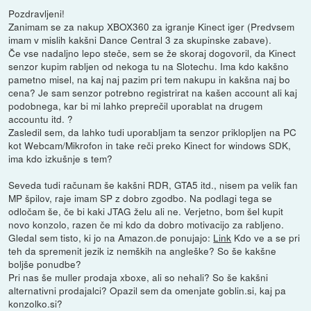
Pozdravljeni!
Zanimam se za nakup XBOX360 za igranje Kinect iger (Predvsem
imam v mislih kakšni Dance Central 3 za skupinske zabave).
Če vse nadaljno lepo steče, sem se že skoraj dogovoril, da Kinect
senzor kupim rabljen od nekoga tu na Slotechu. Ima kdo kakšno
pametno misel, na kaj naj pazim pri tem nakupu in kakšna naj bo
cena? Je sam senzor potrebno registrirat na kašen account ali kaj
podobnega, kar bi mi lahko preprečil uporablat na drugem
accountu itd. ?
Zasledil sem, da lahko tudi uporabljam ta senzor priklopljen na PC
kot Webcam/Mikrofon in take reči preko Kinect for windows SDK,
ima kdo izkušnje s tem?
Seveda tudi računam še kakšni RDR, GTA5 itd., nisem pa velik fan
MP špilov, raje imam SP z dobro zgodbo. Na podlagi tega se
odločam še, če bi kaki JTAG želu ali ne. Verjetno, bom šel kupit
novo konzolo, razen če mi kdo da dobro motivacijo za rabljeno.
Gledal sem tisto, ki jo na Amazon.de ponujajo:
Link
Kdo ve a se pri
teh da spremenit jezik iz nemških na angleške? So še kakšne
boljše ponudbe?
Pri nas še muller prodaja xboxe, ali so nehali? So še kakšni
alternativni prodajalci? Opazil sem da omenjate goblin.si, kaj pa
konzolko.si?