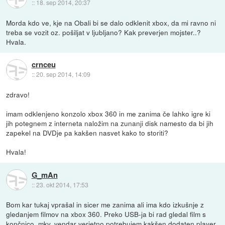
::
18. sep 2014, 20:37
Morda kdo ve, kje na Obali bi se dalo odklenit xbox, da mi ravno ni
treba se vozit oz. pošiljat v ljubljano? Kak preverjen mojster..?
Hvala.
crnceu
::
20. sep 2014, 14:09
zdravo!
imam odklenjeno konzolo xbox 360 in me zanima če lahko igre ki
jih potegnem z interneta naložim na zunanji disk namesto da bi jih
zapekel na DVDje pa kakšen nasvet kako to storiti?
Hvala!
G_mAn
::
23. okt 2014, 17:53
Bom kar tukaj vprašal in sicer me zanima ali ima kdo izkušnje z
gledanjem filmov na xbox 360. Preko USB-ja bi rad gledal film s
končnico .mkv, vendar verjetno potrebujem kakšen dodaten player.