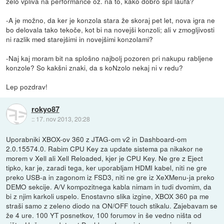
zelo vpliva na performance oz. na to, kako dobro špil laufa?
-A je možno, da ker je konzola stara že skoraj pet let, nova igra ne
bo delovala tako tekoče, kot bi na novejši konzoli; ali v zmogljivosti
ni razlik med starejšimi in novejšimi konzolami?
-Naj kaj moram bit na splošno najbolj pozoren pri nakupu rabljene
konzole? So kakšni znaki, da s koNzolo nekaj ni v redu?
Lep pozdrav!
rokyo87
::
17. nov 2013, 20:28
Uporabniki XBOX-ov 360 z JTAG-om v2 in Dashboard-om
2.0.15574.0. Rabim CPU Key za update sistema pa nikakor ne
morem v Xell ali Xell Reloaded, kjer je CPU Key. Ne gre z Eject
tipko, kar je, zaradi tega, ker uporabljam HDMI kabel, niti ne gre
preko USB-a in zagonom iz FSD3, niti ne gre iz XeXMenu-ja preko
DEMO sekcije. A/V kompozitnega kabla nimam in tudi dvomim, da
bi z njim karkoli uspelo. Enostavno slika izgine, XBOX 360 pa me
straši samo z zeleno diodo na ON/OFF touch stikalu. Zajebavam se
že 4 ure. 100 YT posnetkov, 100 forumov in še vedno ništa od