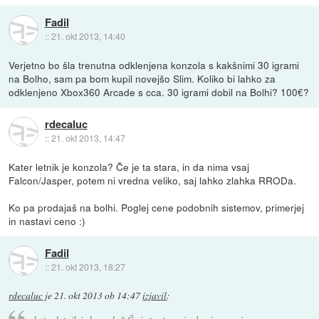
Fadil
::
21. okt 2013, 14:40
Verjetno bo šla trenutna odklenjena konzola s kakšnimi 30 igrami
na Bolho, sam pa bom kupil novejšo Slim. Koliko bi lahko za
odklenjeno Xbox360 Arcade s cca. 30 igrami dobil na Bolhi? 100€?
rdecaluc
::
21. okt 2013, 14:47
Kater letnik je konzola? Če je ta stara, in da nima vsaj
Falcon/Jasper, potem ni vredna veliko, saj lahko zlahka RRODa.
Ko pa prodajaš na bolhi. Poglej cene podobnih sistemov, primerjej
in nastavi ceno :)
Fadil
::
21. okt 2013, 18:27
rdecaluc
je
21. okt 2013 ob 14:47
izjavil
: