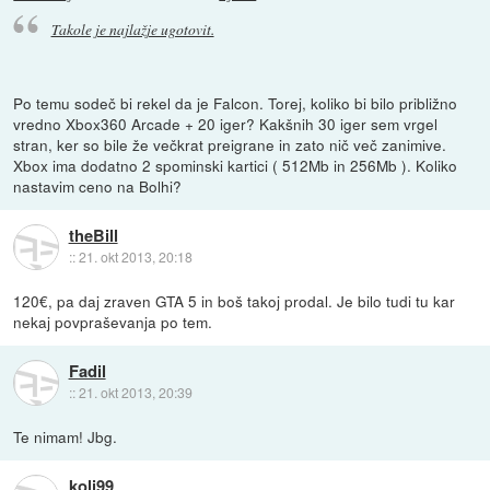
Takole je najlažje ugotovit.
Po temu sodeč bi rekel da je Falcon. Torej, koliko bi bilo približno
vredno Xbox360 Arcade + 20 iger? Kakšnih 30 iger sem vrgel
stran, ker so bile že večkrat preigrane in zato nič več zanimive.
Xbox ima dodatno 2 spominski kartici ( 512Mb in 256Mb ). Koliko
nastavim ceno na Bolhi?
theBill
::
21. okt 2013, 20:18
120€, pa daj zraven GTA 5 in boš takoj prodal. Je bilo tudi tu kar
nekaj povpraševanja po tem.
Fadil
::
21. okt 2013, 20:39
Te nimam! Jbg.
koli99