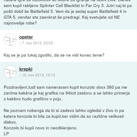
sem kupil rabljeno Splinter Cell Blacklist in Far Cry 3. Jutri naj bi po
pošti dobil še Battlefield 3. Vem da je sedaj super Battlefield 4 in
GTA 5, vendar sta zaenkrat še predragi. Kaj svetujete od NE
najnovešje robe?
opeter
::
7. nov 2013, 23:03
Kaj se je pa tukaj zgodilo, da se ne vidi konec teme?
krepki
::
10. nov 2013, 19:13
Pozdravljeni,tudi sam nameravam kupit konzolo xbox 360 pa me
zanima kakšna je kaj grafika na 94lcd zaslonu a se lahko primerja
z kakšno hudo grafično v pcju.
Ne poznam nobenga da bi si zadevo lahko ogledal v živo in pa
katera konzola bi bila za kupit,ker vidim da so različne velikosti
diskov.
Konzolo bi kupil novo in neodklenjeno.
LP