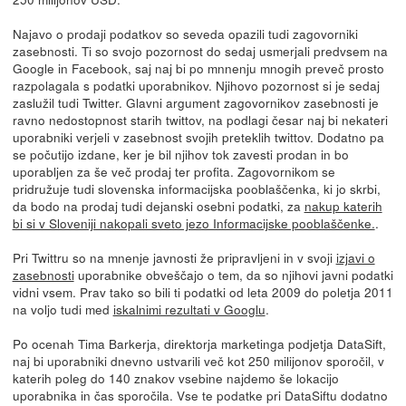
Najavo o prodaji podatkov so seveda opazili tudi zagovorniki
zasebnosti. Ti so svojo pozornost do sedaj usmerjali predvsem na
Google in Facebook, saj naj bi po mnnenju mnogih preveč prosto
razpolagala s podatki uporabnikov. Njihovo pozornost si je sedaj
zaslužil tudi Twitter. Glavni argument zagovornikov zasebnosti je
ravno nedostopnost starih twittov, na podlagi česar naj bi nekateri
uporabniki verjeli v zasebnost svojih preteklih twittov. Dodatno pa
se počutijo izdane, ker je bil njihov tok zavesti prodan in bo
uporabljen za še več prodaj ter profita. Zagovornikom se
pridružuje tudi slovenska informacijska pooblaščenka, ki jo skrbi,
da bodo na prodaj tudi dejanski osebni podatki, za
nakup katerih
bi si v Sloveniji nakopali sveto jezo Informacijske pooblaščenke.
.
Pri Twittru so na mnenje javnosti že pripravljeni in v svoji
izjavi o
zasebnosti
uporabnike obveščajo o tem, da so njihovi javni podatki
vidni vsem. Prav tako so bili ti podatki od leta 2009 do poletja 2011
na voljo tudi med
iskalnimi rezultati v Googlu
.
Po ocenah Tima Barkerja, direktorja marketinga podjetja DataSift,
naj bi uporabniki dnevno ustvarili več kot 250 milijonov sporočil, v
katerih poleg do 140 znakov vsebine najdemo še lokacijo
uporabnika in čas sporočila. Vse te podatke pri DataSiftu dodatno