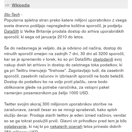
vir:
Wikipedia
-
Slo-Tech
Popularna spletna stran preko katere milijoni uporabnikov z vsega
sveta dnevno pošiljajo nepregledne količine sporočil, je podjetju
DataSift
iz Velike Britanije prodala dostop do arhiva uporabniških
sporočil, ki sega od januarja 2010 do letos.
Še do nedavnega je veljalo, da je odvisno od načina, dostop do
minulih sporočil omejen na zadnjih 7 dni, 30 dni ali 3200 sporočil,
kar se je spremenilo v torek, ko so pri DataSiftu
obelodanili
svoj
nakup dveh let arhivov in dostop do celotnega toka podatkov, ki
ga pri Twittru imenujejo "firehose". Zagotavljajo tudi, da zasebnih
sporočil, zasebnih računov in izbrisanih sporočil ne bodo beležili.
Dostop do podatkov bo na voljo proti plačilu, cene bodo
oblikovane glede na potrebe naročnika, za vstopni paket
namenjen posameznikom pa želijo 1000 USD.
Twitter svojim skoraj 300 milijonom uporabnikov storitve ne
zaračunava, zaradi česar so se mnogi spraševali, kako sploh
služijo denar. Prodaja starih twittov je eden izmed načinov, vendar
so se ga tokrat poslužili prvič. Glavni vir prihodkov pred tem je bilo
oglaševanje
, ki naj bi po
nekaterih ocenah
letos prineslo dobrih
250 milijonov USD.