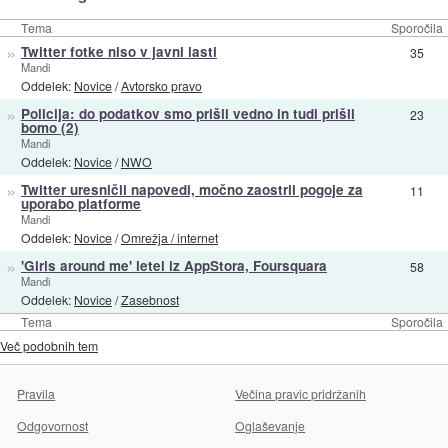
Tema
Sporočila
»
Twitter fotke niso v javni lasti
35
Mandi
Oddelek:
Novice
/
Avtorsko pravo
»
Policija: do podatkov smo prišli vedno in tudi prišli
23
bomo (2)
Mandi
Oddelek:
Novice
/
NWO
»
Twitter uresničil napovedi, močno zaostril pogoje za
11
uporabo platforme
Mandi
Oddelek:
Novice
/
Omrežja / internet
»
'Girls around me' letel iz AppStora, Foursquara
58
Mandi
Oddelek:
Novice
/
Zasebnost
Tema
Sporočila
Več podobnih tem
Pravila
Večina pravic pridržanih
Odgovornost
Oglaševanje