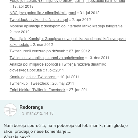
Podjetje nabralo 48 milijonov profilov ljudi in jih pozabilo na internetu
::
18. apr 2018
NBC-jeva polomija z olimpijskimi igrami
::
31. jul 2012
Tweetdeck ta vikend začasno zaprt
::
2. apr 2012
Mobilne aplikacije z dostopom do interneta lahko kradejo fotografije
::
2. mar 2012
Francija in Komisija: Googlova nova politika zasebnosti krši evropsko
zakonodajo
::
2. mar 2012
Twitter uredil cenzuro po državah
::
27. jan 2012
Twitter z novo obliko, stranmi za oglaševalce
::
13. dec 2011
Analiza pol milijarde sporočil s Twitterja razkriva dinamiko
človeškega počutja
::
1. okt 2011
Kmalu oglasi na Twitter.com
::
10. jul 2011
Twitter kupil Tweetdeck
::
26. maj 2011
Egipt blokiral Twitter in Facebook
::
27. jan 2011
Redorange
::
3. mar 2012, 14:18
Nam berejo sporočila, nam poberejo cel tel. imenik, nam gledajo
slike, prodajajo naše komentarje,...
What is next?