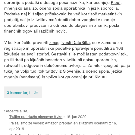
opremijo s podatki o dosegu posameznika, kar ocenjuje
Klout
,
mnenjsko analizo, oceno spola uporabnika in jezik sporočila.
Podatke naj bi željno pričakovalo že več kot tisoč marketinških
podjetij, saj je iz twittov moč dobiti dober vpogled v mnenje
uporabnikov, predvsem o odnosu do blagovnih znamk, posla,
finančnih trgov ali različnih novic.
V kolikor želite preveriti
zmogljivosti DataSifta
, so v zameno za
registracijo in uporabniške podatke pripravljeni ponuditi za 10$
izkušnje na svoji storitvi. Sestaviti si je moč lasten podatkovni tok,
ga filtrirati po ključnih besedah v twittu ali opisu uporabnika,
retweetih, odgovorih določenemu avtorju ... Za hiter vpogled, pa je
tukaj
na voljo tudi tok twittov iz Slovenije, z oceno spola, jezika,
mnenja (sentiment) in vpliva kot ga ocenjujo pri Kloutu.
3 komentarji
Preberite si še…
Twitter preizkuša glasovne čivke
::
18. jun 2020
Pa saj smo že vedeli: Amazon preplavljen z lažnimi ocenami
::
16.
apr 2019