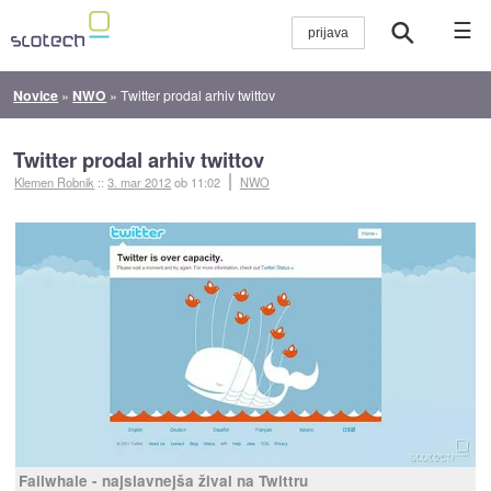
☰
Novice
»
NWO
»
Twitter prodal arhiv twittov
Twitter prodal arhiv twittov
Klemen Robnik
::
3. mar 2012
ob 11:02
NWO
Failwhale - najslavnejša žival na Twittru