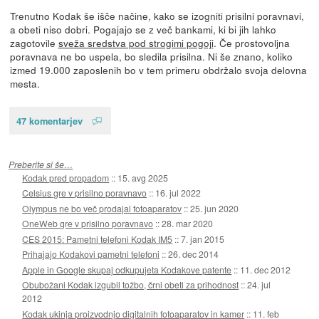
Trenutno Kodak še išče načine, kako se izogniti prisilni poravnavi,
a obeti niso dobri. Pogajajo se z več bankami, ki bi jih lahko
zagotovile
sveža sredstva pod strogimi pogoji
. Če prostovoljna
poravnava ne bo uspela, bo sledila prisilna. Ni še znano, koliko
izmed 19.000 zaposlenih bo v tem primeru obdržalo svoja delovna
mesta.
47 komentarjev
Preberite si še…
Kodak pred propadom
::
15. avg 2025
Celsius gre v prisilno poravnavo
::
16. jul 2022
Olympus ne bo več prodajal fotoaparatov
::
25. jun 2020
OneWeb gre v prisilno poravnavo
::
28. mar 2020
CES 2015: Pametni telefoni Kodak IM5
::
7. jan 2015
Prihajajo Kodakovi pametni telefoni
::
26. dec 2014
Apple in Google skupaj odkupujeta Kodakove patente
::
11. dec 2012
Obubožani Kodak izgubil tožbo, črni obeti za prihodnost
::
24. jul
2012
Kodak ukinja proizvodnjo digitalnih fotoaparatov in kamer
::
11. feb