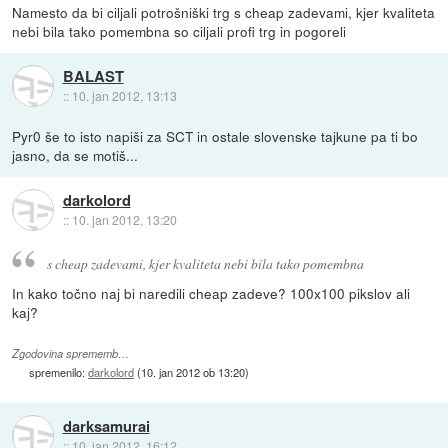
Namesto da bi ciljali potrošniški trg s cheap zadevami, kjer kvaliteta
nebi bila tako pomembna so ciljali profi trg in pogoreli
BALAST
::
10. jan 2012, 13:13
Pyr0 še to isto napiši za SCT in ostale slovenske tajkune pa ti bo
jasno, da se motiš...
darkolord
::
10. jan 2012, 13:20
s cheap zadevami, kjer kvaliteta nebi bila tako pomembna
In kako točno naj bi naredili cheap zadeve? 100x100 pikslov ali
kaj?
Zgodovina sprememb…
spremenilo:
darkolord
(
10. jan 2012 ob 13:20
)
darksamurai
::
10. jan 2012, 16:12