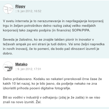
Rippy
::
9. jan 2012, 16:52
V svetu interneta je to nerazumevanje in neprilagajanje korporacij
trgu in željam potrošnikov delno razlog zakaj veliko medijskih
korporacij tako zagreto podpira (in financira) SOPA/PIPA.
Seveda je žalostno, ko se znajde takšen pionir in inovator v
težavah ampak po eni strani je tudi dobro. Vsi smo željni napredka
in novih inovacij, če to pomeni, da bodo pač dinozavri izumrli je
dobro.
Matako
::
9. jan 2012, 17:01
Delno pričakovano. Kodaku so nekateri prerokovali črne čase že
kakih 10 let nazaj, ko je bilo jasno, da podjetje nekako ne zna
izkoristiti prihoda poceni digitalne fotografije.
Bili so vodilni v industriji v odhajanju (zdaj je že zašla) in se niso
znali na novo izumiti. Žal.