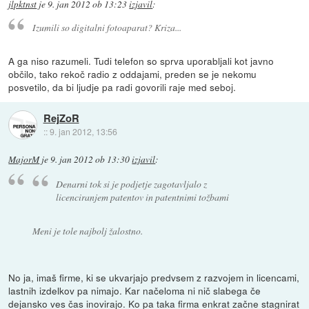
jlpktnst
je
9. jan 2012 ob 13:23
izjavil
:
Izumili so digitalni fotoaparat? Kriza...
A ga niso razumeli. Tudi telefon so sprva uporabljali kot javno
občilo, tako rekoč radio z oddajami, preden se je nekomu
posvetilo, da bi ljudje pa radi govorili raje med seboj.
RejZoR
::
9. jan 2012, 13:56
MajorM
je
9. jan 2012 ob 13:30
izjavil
:
Denarni tok si je podjetje zagotavljalo z
licenciranjem patentov in patentnimi tožbami
Meni je tole najbolj žalostno.
No ja, imaš firme, ki se ukvarjajo predvsem z razvojem in licencami,
lastnih izdelkov pa nimajo. Kar načeloma ni nič slabega če
dejansko ves čas inovirajo. Ko pa taka firma enkrat začne stagnirat