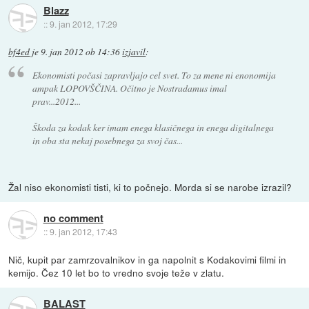
Blazz
::
9. jan 2012, 17:29
bf4ed
je
9. jan 2012 ob 14:36
izjavil
:
Ekonomisti počasi zapravljajo cel svet. To za mene ni enonomija
ampak LOPOVŠČINA. Očitno je Nostradamus imal
prav...2012...
Škoda za kodak ker imam enega klasičnega in enega digitalnega
in oba sta nekaj posebnega za svoj čas...
Žal niso ekonomisti tisti, ki to počnejo. Morda si se narobe izrazil?
no comment
::
9. jan 2012, 17:43
Nič, kupit par zamrzovalnikov in ga napolnit s Kodakovimi filmi in
kemijo. Čez 10 let bo to vredno svoje teže v zlatu.
BALAST