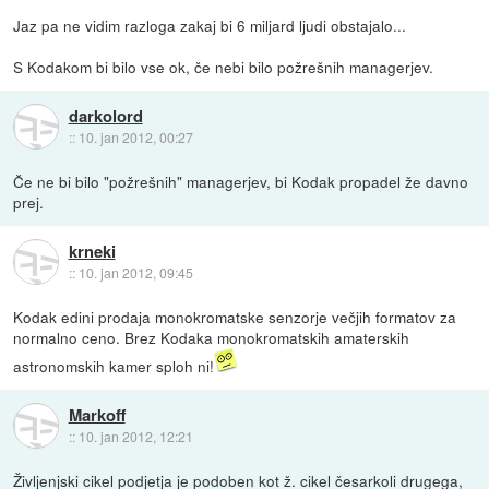
Jaz pa ne vidim razloga zakaj bi 6 miljard ljudi obstajalo...
S Kodakom bi bilo vse ok, če nebi bilo požrešnih managerjev.
darkolord
::
10. jan 2012, 00:27
Če ne bi bilo "požrešnih" managerjev, bi Kodak propadel že davno
prej.
krneki
::
10. jan 2012, 09:45
Kodak edini prodaja monokromatske senzorje večjih formatov za
normalno ceno. Brez Kodaka monokromatskih amaterskih
astronomskih kamer sploh ni!
Markoff
::
10. jan 2012, 12:21
Življenjski cikel podjetja je podoben kot ž. cikel česarkoli drugega,