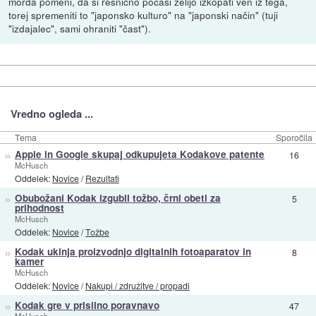
morda pomeni, da si resnično počasi želijo izkopati ven iz tega,
torej spremeniti to "japonsko kulturo" na "japonski način" (tuji
"izdajalec", sami ohraniti "čast").
Vredno ogleda ...
Tema
Sporočila
»
Apple in Google skupaj odkupujeta Kodakove patente
16
McHusch
Oddelek:
Novice
/
Rezultati
»
Obubožani Kodak izgubil tožbo, črni obeti za
5
prihodnost
McHusch
Oddelek:
Novice
/
Tožbe
»
Kodak ukinja proizvodnjo digitalnih fotoaparatov in
8
kamer
McHusch
Oddelek:
Novice
/
Nakupi / združitve / propadi
»
Kodak gre v prisilno poravnavo
47
McHusch