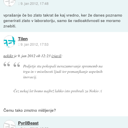
::
9. jan 2012, 17:48
vprašanje če bo zlato takrat še kaj vredno, ker že danes poznamo
generirati zlato v laboratoriju, samo še radioaktivnosti se moramo
znebiti.
Tilen
::
9. jan 2012, 17:53
nekikr
je
9. jan 2012 ob 12:23
izjavil
:
Podjetje sta pokopali nerazumevanje sprememb na
trgu in v miselnosti ljudi ter pomanjkanje uspešnih
inovacij.
Čez nekaj let bomo najbrž lahko isto prebrali za Nokio :(
Čemu tako zmotno mišljenje?
Pyr0Beast