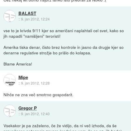
BALAST
::
9. jan 2012, 12:24
vse to je krivda 9/11 kjer so američani naplahtali cel svet, kako so
jih napadli "namišljeni" teroristi!
Amerika tiska denar, čisto brez kontrole in jasno da drugje kjer so
denarne regulative strožje bo prišlo do kolapsa.
Blame America!
Mipe
::
9. jan 2012, 12:28
Nihče ne zna več smotrno gospodarit.
Gregor P
::
9. jan 2012, 12:40
Vsekakor je pa zaželeno, če že vidijo, da ni več izhoda, da še
pravočasno potegnejo zavore (sedaj ne vem, če so oz. jih bodo).