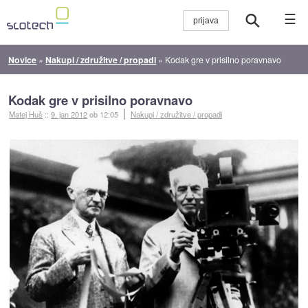
☰
Novice
»
Nakupi / združitve / propadi
»
Kodak gre v prisilno poravnavo
Kodak gre v prisilno poravnavo
Matej Huš
::
9. jan 2012
ob 12:05
Nakupi / združitve / propadi