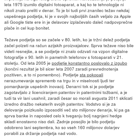
leta 1975 izumilo digitalni fotoaparat, a kaj ko te tehnologije ni
nikoli znalo preliti v denar. To je bi tudi prvi znanilec težav nekdaj
uspešnega podjetja, ki je v svojih najboljših časih veljalo za Apple
ali Google tiste ere in je delavcev izplačevalo daleč nadpovprečne
plače in cel kup bonitet.
Težave podjetja so se začele v 80. letih, ko je tržni delež podjetja
začel polzeti na račun azijskih proizvajalcev. Sprva težave niso bile
videti resnejše, a se podjetje ni znalo odzvati na vzpon digitalne
fotografije v 90. letih in pametnih telefonov s fotoaparati v 21.
stoletju. Od leta 2005 je
podjetje konstantno poslovalo z izgubo
(končni rezultat je bil sicer leta 2007 zaradi prevrednotenja
pozitiven, a to ni pomembno). Podjetje
sta pokopali
nerazumevanje sprememb na trgu in v miselnosti ljudi ter
pomanjkanje uspešnih inovacij. Denarni tok si je podjetje
zagotavljalo z licenciranjem patentov in patentnimi tožbami, a je
tudi ta vir lani usahnil, zaradi česar so morali avgusta 2011 sklicati
izredno dražbo nekaterih svojih patentov. Vodstvo si je za
delovanje poizkusilo izposoditi več sto milijonov denarja, ki pa ga
sprva banke in naposled celo k tveganju bolj nagnjeni hedge
skladi enostavno niso dali. Zadnje posojilo je bilo podjetju
odobreno lani septembra, ko so vseh 160 milijonov dolarjev
porabili za držanje podjetja nad vodo.