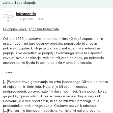
zamudili vse skupaj).
Iatromantis
::
18. jan 2012, 11:23
Olympus, nova japonska katastrofa
Od leta 1990 je vodstvo koncerna, ki ima 40 tisoč zaposlenih in
ustvari osem milijard dolarjev prodaje, ponarejalo bilance in
prikrivalo izgube, ki jih je ustvarjalo z naložbami v vrednostne
papirje. Dve desetletji je podjetju svetovnega slovesa uspevalo
zavajati svoje delničarje. Več kot milijarda dolarjev, po nekaterih
ocenah kar milijarda in pol, je odtekla v temačne kanale.
Tobaši
[...]Woodfordovo gostovanje na vrhu japonskega Olimpa na koncu
ni trajalo niti tri četrt leta. Najprej je bil osem mesecev
podpredsednik uprave, nato 14 dni vrhovni šef. Šele potem ko so
ga pri Olympusu odslovili, se je zares izvedelo, kaj je zagrešil.
Podvomil je o več prevzemih, ki so se mu zdeli predragi, in je
predsednika nadzornega sveta Kikukavo pozval k odstopu.
[...]Koncern je imenoval neodvisno komisijo, ki naj bi preverila