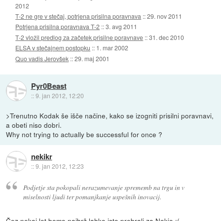
2012
T-2 ne gre v stečaj, potrjena prisilna poravnava
::
29. nov 2011
Potrjena prisilna poravnava T-2
::
3. avg 2011
T-2 vložil predlog za začetek prisilne poravnave
::
31. dec 2010
ELSA v stečajnem postopku
::
1. mar 2002
Quo vadis Jerovšek
::
29. maj 2001
Pyr0Beast
::
9. jan 2012, 12:20
>Trenutno Kodak še išče načine, kako se izogniti prisilni poravnavi,
a obeti niso dobri.
Why not trying to actually be successful for once ?
nekikr
::
9. jan 2012, 12:23
Podjetje sta pokopali nerazumevanje sprememb na trgu in v
miselnosti ljudi ter pomanjkanje uspešnih inovacij.
Čez nekaj let bomo najbrž lahko isto prebrali za Nokio :(