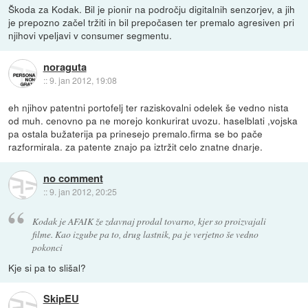
Škoda za Kodak. Bil je pionir na področju digitalnih senzorjev, a jih
je prepozno začel tržiti in bil prepočasen ter premalo agresiven pri
njihovi vpeljavi v consumer segmentu.
noraguta
::
9. jan 2012, 19:08
eh njihov patentni portofelj ter raziskovalni odelek še vedno nista
od muh. cenovno pa ne morejo konkurirat uvozu. haselblati ,vojska
pa ostala bužaterija pa prinesejo premalo.firma se bo pače
razformirala. za patente znajo pa iztržit celo znatne dnarje.
no comment
::
9. jan 2012, 20:25
Kodak je AFAIK že zdavnaj prodal tovarno, kjer so proizvajali
filme. Kao izgube pa to, drug lastnik, pa je verjetno še vedno
pokonci
Kje si pa to slišal?
SkipEU