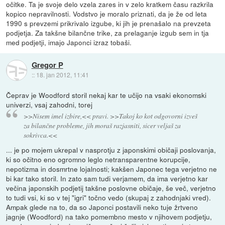
očitke. Ta je svoje delo vzela zares in v zelo kratkem času razkrila
kopico nepravilnosti. Vodstvo je moralo priznati, da je že od leta
1990 s prevzemi prikrivalo izgube, ki jih je prenašalo na prevzeta
podjetja. Za takšne bilančne trike, za prelaganje izgub sem in tja
med podjetji, imajo Japonci izraz tobaši.
Gregor P
::
18. jan 2012, 11:41
Čeprav je Woodford storil nekaj kar te učijo na vsaki ekonomski
univerzi, vsaj zahodni, torej
>>Nisem imel izbire,<< pravi. >>Takoj ko kot odgovorni izveš
za bilančne probleme, jih moraš razjasniti, sicer veljaš za
sokrivca.<<
... je po mojem ukrepal v nasprotju z japonskimi običaji poslovanja,
ki so očitno eno ogromno leglo netransparentne korupcije,
nepotizma in dosmrtne lojalnosti; kakšen Japonec tega verjetno ne
bi kar tako storil. In zato sam tudi verjamem, da ima verjetno kar
večina japonskih podjetij takšne poslovne običaje, še več, verjetno
to tudi vsi, ki so v tej "igri" točno vedo (skupaj z zahodnjaki vred).
Ampak glede na to, da so Japonci postavili neko tuje žrtveno
jagnje (Woodford) na tako pomembno mesto v njihovem podjetju,