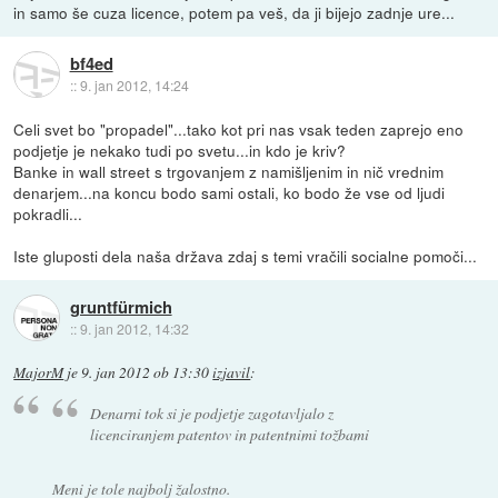
in samo še cuza licence, potem pa veš, da ji bijejo zadnje ure...
bf4ed
::
9. jan 2012, 14:24
Celi svet bo "propadel"...tako kot pri nas vsak teden zaprejo eno
podjetje je nekako tudi po svetu...in kdo je kriv?
Banke in wall street s trgovanjem z namišljenim in nič vrednim
denarjem...na koncu bodo sami ostali, ko bodo že vse od ljudi
pokradli...
Iste gluposti dela naša država zdaj s temi vračili socialne pomoči...
gruntfürmich
::
9. jan 2012, 14:32
MajorM
je
9. jan 2012 ob 13:30
izjavil
:
Denarni tok si je podjetje zagotavljalo z
licenciranjem patentov in patentnimi tožbami
Meni je tole najbolj žalostno.