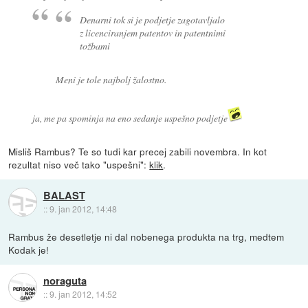
Denarni tok si je podjetje zagotavljalo
z licenciranjem patentov in patentnimi
tožbami
Meni je tole najbolj žalostno.
ja, me pa spominja na eno sedanje uspešno podjetje
Misliš Rambus? Te so tudi kar precej zabili novembra. In kot
rezultat niso več tako "uspešni":
klik
.
BALAST
::
9. jan 2012, 14:48
Rambus že desetletje ni dal nobenega produkta na trg, medtem
Kodak je!
noraguta
::
9. jan 2012, 14:52