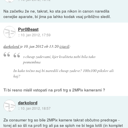
Na začetku že ne, takrat, ko sta pa nikon in canon naredila
cenejše aparate, bi jima pa lahko kodak vsaj približno sledil.
Pyr0Beast
::
10. jan 2012, 17:59
darkolord
je
10. jan 2012 ob 13:20
izjavil
:
s cheap zadevami, kjer kvaliteta nebi bila tako
pomembna
In kako točno naj bi naredili cheap zadeve? 100x100 pikslov ali
kaj?
Ti bi resno mislil vstopati na profi trg s 2MPix kamerami ?
darkolord
::
10. jan 2012, 18:57
Za consumer trg so bile 2MPix kamere takrat občutno predrage -
torej ali so šli na profi trg ali pa se sploh ne bi tega lotili (in komplet