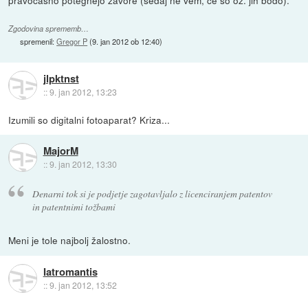
Zgodovina sprememb…
spremenil:
Gregor P
(
9. jan 2012 ob 12:40
)
jlpktnst
::
9. jan 2012, 13:23
Izumili so digitalni fotoaparat? Kriza...
MajorM
::
9. jan 2012, 13:30
Denarni tok si je podjetje zagotavljalo z licenciranjem patentov
in patentnimi tožbami
Meni je tole najbolj žalostno.
Iatromantis
::
9. jan 2012, 13:52