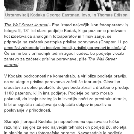
Ustanovitelj Kodaka George Eastman, levo, in Thomas Edison
- Ena izmed največjih ikon fotoaparatov in
The Wall Street Journal
fotografij, 131 let staro podjetje Kodak, ki ga poznamo predvsem
kot izdelovalca analognih fotoaparatov in filmov zanje, se
pripravlja na začetek postopka prisilne poravnave (Chapter 11 po
ameriški zakonodaji o insolventnosti, prisilni poravnavi in stečaju
).
Če se ne bo v prihodnjih tednih zgodil čudež, bo podjetje vložilo
zahtevo za začetek prisilne poravnave,
piše
The Wall Street
.
Journal
V Kodaku podrobnosti ne komentirajo, a viri blizu podjetja pravijo,
da se utegne prisilna poravnava začeti že februarja. Glavnino
sredstev za delno poplačilo dolgov bodo zbrali z dražbeno prodajo
1100 patentov, ki jih ima podjetje. Podjetje bo nato moralo
pokazati, da imajo strategijo in izvedljiv načrt za prestrukturiranje,
ki bi omogočila nadaljevanje odplačila dolgov in pozitivno
poslovanje v prihodnosti.
Skorajšnji propad Kodaka je nepoučenemu opazovalcu težko
razumljiv, saj gre za eno največjih tehnoloških podjetij 20. stoletja
in pionirja na trgu fotografske opreme. Navsezadnje je podjetje