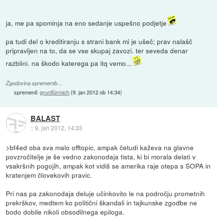
ja, me pa spominja na eno sedanje uspešno podjetje
pa tudi del o kreditiranju s strani bank mi je ušeč; prav nalašč
pripravljen na to, da se vse skupaj zavozi. ter seveda denar
razblini. na škodo katerega pa itq vemo...
Zgodovina sprememb…
spremenil:
gruntfürmich
(
9. jan 2012 ob 14:34
)
BALAST
::
9. jan 2012, 14:33
>bf4ed oba sva malo offtopic, ampak četudi kaževa na glavne
povzročitelje je še vedno zakonodaja tista, ki bi morala delati v
vsakršnih pogojih, ampak kot vidiš se amerika raje otepa s SOPA in
kratenjem človekovih pravic.
Pri nas pa zakonodaja deluje učinkovito le na področju prometnih
prekrškov, medtem ko politični škandali in tajkunske zgodbe ne
bodo dobile nikoli obsodilnega epiloga.