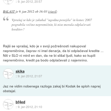
::
9. jan 2012, 20:57
BALAST
je
9. jan 2012 ob 16:03
izjavil
:
Vprašaj se kdo je zakuhal "ugodna posojila" in konec 2007
pograbila večino nepremičnin, ki niso morala odplačevati
kreditov?
Rajši se vprašaj, kdo je v svoji požrešnosti nakupoval
nepremičnine, čeprav ni imel denarja, da bi odplačeval kredite ...
Niti v SLO ni minil en dan, da ne bi slišal ljudi, kako so kupili
nepremičnino, kredit pa bodo odplačevali z najemnino.
skika
::
9. jan 2012, 21:07
Jaz ne vidim nobenega razloga zakaj bi Kodak še sploh naprej
obstajal.
bf4ed
::
9. jan 2012, 21:10