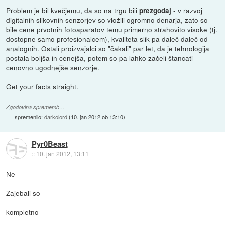
Problem je bil kvečjemu, da so na trgu bili
- v razvoj
prezgodaj
digitalnih slikovnih senzorjev so vložili ogromno denarja, zato so
bile cene prvotnih fotoaparatov temu primerno strahovito visoke (tj.
dostopne samo profesionalcem), kvaliteta slik pa daleč daleč od
analognih. Ostali proizvajalci so "čakali" par let, da je tehnologija
postala boljša in cenejša, potem so pa lahko začeli štancati
cenovno ugodnejše senzorje.
Get your facts straight.
Zgodovina sprememb…
spremenilo:
darkolord
(
10. jan 2012 ob 13:10
)
Pyr0Beast
::
10. jan 2012, 13:11
Ne
Zajebali so
kompletno