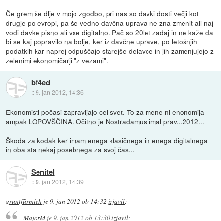
Če grem še dlje v mojo zgodbo, pri nas so davki dosti večji kot
drugje po evropi, pa še vedno davčna uprava ne zna zmenit ali naj
vodi davke pisno ali vse digitalno. Pač so 20let zadaj in ne kaže da
bi se kaj popravilo na bolje, ker iz davčne uprave, po letošnjih
podatkih kar naprej odpuščajo starejše delavce in jih zamenjujejo z
zelenimi ekonomičarji "z vezami".
bf4ed
::
9. jan 2012, 14:36
Ekonomisti počasi zapravljajo cel svet. To za mene ni enonomija
ampak LOPOVŠČINA. Očitno je Nostradamus imal prav...2012...
Škoda za kodak ker imam enega klasičnega in enega digitalnega
in oba sta nekaj posebnega za svoj čas...
Senitel
::
9. jan 2012, 14:39
gruntfürmich
je
9. jan 2012 ob 14:32
izjavil
:
MajorM
je
9. jan 2012 ob 13:30
izjavil
: