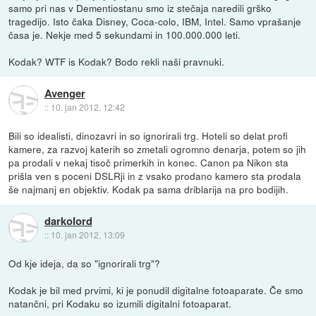
samo pri nas v Dementiostanu smo iz stečaja naredili grško
tragedijo. Isto čaka Disney, Coca-colo, IBM, Intel. Samo vprašanje
časa je. Nekje med 5 sekundami in 100.000.000 leti.
Kodak? WTF is Kodak? Bodo rekli naši pravnuki.
Avenger
::
10. jan 2012, 12:42
Bili so idealisti, dinozavri in so ignorirali trg. Hoteli so delat profi
kamere, za razvoj katerih so zmetali ogromno denarja, potem so jih
pa prodali v nekaj tisoč primerkih in konec. Canon pa Nikon sta
prišla ven s poceni DSLRji in z vsako prodano kamero sta prodala
še najmanj en objektiv. Kodak pa sama driblarija na pro bodijih.
darkolord
::
10. jan 2012, 13:09
Od kje ideja, da so "ignorirali trg"?
Kodak je bil med prvimi, ki je ponudil digitalne fotoaparate. Če smo
natančni, pri Kodaku so izumili digitalni fotoaparat.