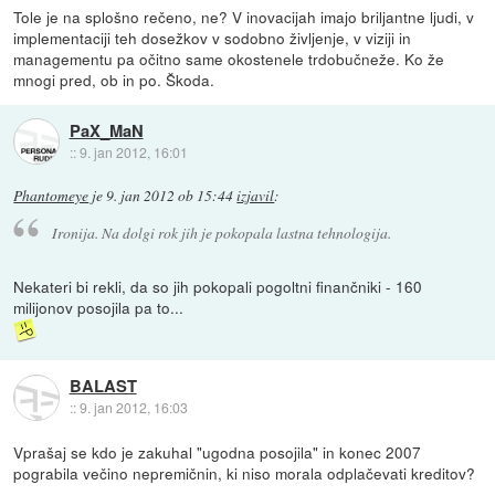
Tole je na splošno rečeno, ne? V inovacijah imajo briljantne ljudi, v
implementaciji teh dosežkov v sodobno življenje, v viziji in
managementu pa očitno same okostenele trdobučneže. Ko že
mnogi pred, ob in po. Škoda.
PaX_MaN
::
9. jan 2012, 16:01
Phantomeye
je
9. jan 2012 ob 15:44
izjavil
:
Ironija. Na dolgi rok jih je pokopala lastna tehnologija.
Nekateri bi rekli, da so jih pokopali pogoltni finančniki - 160
milijonov posojila pa to...
BALAST
::
9. jan 2012, 16:03
Vprašaj se kdo je zakuhal "ugodna posojila" in konec 2007
pograbila večino nepremičnin, ki niso morala odplačevati kreditov?