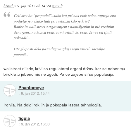
bf4ed
je
9. jan 2012 ob 14:24
izjavil
:
Celi svet bo "propadel"...tako kot pri nas vsak teden zaprejo eno
podjetje je nekako tudi po svetu...in kdo je kriv?
Banke in wall street s trgovanjem z namišljenim in nič vrednim
denarjem...na koncu bodo sami ostali, ko bodo že vse od ljudi
pokradli...
Iste gluposti dela naša država zdaj s temi vračili socialne
pomoči...
wallstreet ni kriv, krivi so regulatorni organi držav. ker se nobenmu
birokratu jebeno nic ne zgodi. Pa ce zajebe sirso populacijo.
Phantomeye
::
9. jan 2012, 15:44
Ironija. Na dolgi rok jih je pokopala lastna tehnologija.
figula
::
9. jan 2012, 16:00