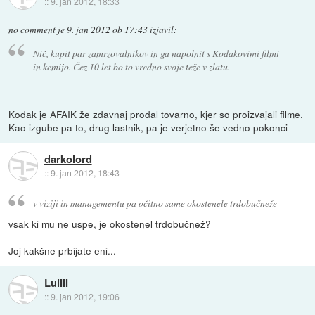
::
9. jan 2012, 18:33
no comment
je
9. jan 2012 ob 17:43
izjavil
:
Nič, kupit par zamrzovalnikov in ga napolnit s Kodakovimi filmi
in kemijo. Čez 10 let bo to vredno svoje teže v zlatu.
Kodak je AFAIK že zdavnaj prodal tovarno, kjer so proizvajali filme.
Kao izgube pa to, drug lastnik, pa je verjetno še vedno pokonci
darkolord
::
9. jan 2012, 18:43
v viziji in managementu pa očitno same okostenele trdobučneže
vsak ki mu ne uspe, je okostenel trdobučnež?
Joj kakšne prbijate eni...
LuiIII
::
9. jan 2012, 19:06