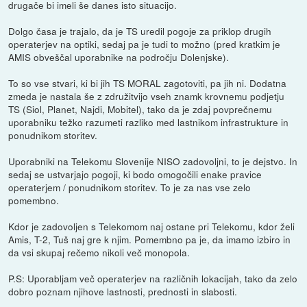
drugače bi imeli še danes isto situacijo.
Dolgo časa je trajalo, da je TS uredil pogoje za priklop drugih
operaterjev na optiki, sedaj pa je tudi to možno (pred kratkim je
AMIS obveščal uporabnike na področju Dolenjske).
To so vse stvari, ki bi jih TS MORAL zagotoviti, pa jih ni. Dodatna
zmeda je nastala še z združitvijo vseh znamk krovnemu podjetju
TS (Siol, Planet, Najdi, Mobitel), tako da je zdaj povprečnemu
uporabniku težko razumeti razliko med lastnikom infrastrukture in
ponudnikom storitev.
Uporabniki na Telekomu Slovenije NISO zadovoljni, to je dejstvo. In
sedaj se ustvarjajo pogoji, ki bodo omogočili enake pravice
operaterjem / ponudnikom storitev. To je za nas vse zelo
pomembno.
Kdor je zadovoljen s Telekomom naj ostane pri Telekomu, kdor želi
Amis, T-2, Tuš naj gre k njim. Pomembno pa je, da imamo izbiro in
da vsi skupaj rečemo nikoli več monopola.
P.S: Uporabljam več operaterjev na različnih lokacijah, tako da zelo
dobro poznam njihove lastnosti, prednosti in slabosti.