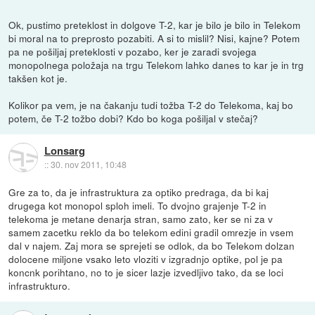
Ok, pustimo preteklost in dolgove T-2, kar je bilo je bilo in Telekom
bi moral na to preprosto pozabiti. A si to mislil? Nisi, kajne? Potem
pa ne pošiljaj preteklosti v pozabo, ker je zaradi svojega
monopolnega položaja na trgu Telekom lahko danes to kar je in trg
takšen kot je.
Kolikor pa vem, je na čakanju tudi tožba T-2 do Telekoma, kaj bo
potem, če T-2 tožbo dobi? Kdo bo koga pošiljal v stečaj?
Lonsarg
::
30. nov 2011, 10:48
Gre za to, da je infrastruktura za optiko predraga, da bi kaj
drugega kot monopol sploh imeli. To dvojno grajenje T-2 in
telekoma je metane denarja stran, samo zato, ker se ni za v
samem zacetku reklo da bo telekom edini gradil omrezje in vsem
dal v najem. Zaj mora se sprejeti se odlok, da bo Telekom dolzan
dolocene miljone vsako leto vloziti v izgradnjo optike, pol je pa
koncnk porihtano, no to je sicer lazje izvedljivo tako, da se loci
infrastrukturo.