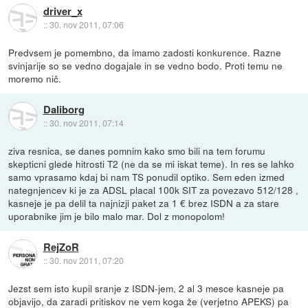
driver_x
::
30. nov 2011, 07:06
Predvsem je pomembno, da imamo zadosti konkurence. Razne
svinjarije so se vedno dogajale in se vedno bodo. Proti temu ne
moremo nič.
Daliborg
::
30. nov 2011, 07:14
ziva resnica, se danes pomnim kako smo bili na tem forumu
skepticni glede hitrosti T2 (ne da se mi iskat teme). In res se lahko
samo vprasamo kdaj bi nam TS ponudil optiko. Sem eden izmed
nategnjencev ki je za ADSL placal 100k SIT za povezavo 512/128 ,
kasneje je pa delil ta najnizji paket za 1 € brez ISDN a za stare
uporabnike jim je bilo malo mar. Dol z monopolom!
RejZoR
::
30. nov 2011, 07:20
Jezst sem isto kupil sranje z ISDN-jem, 2 al 3 mesce kasneje pa
objavijo, da zaradi pritiskov ne vem koga že (verjetno APEKS) pa