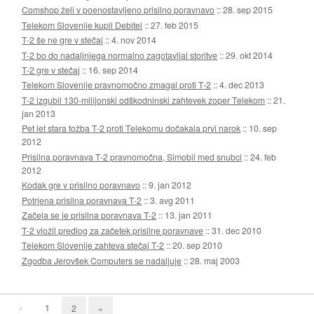
Comshop želi v poenostavljeno prisilno poravnavo
::
28. sep 2015
Telekom Slovenije kupil Debitel
::
27. feb 2015
T-2 še ne gre v stečaj
::
4. nov 2014
T-2 bo do nadaljnjega normalno zagotavljal storitve
::
29. okt 2014
T-2 gre v stečaj
::
16. sep 2014
Telekom Slovenije pravnomočno zmagal proti T-2
::
4. dec 2013
T-2 izgubil 130-milijonski odškodninski zahtevek zoper Telekom
::
21.
jan 2013
Pet let stara tožba T-2 proti Telekomu dočakala prvi narok
::
10. sep
2012
Prisilna poravnava T-2 pravnomočna, Simobil med snubci
::
24. feb
2012
Kodak gre v prisilno poravnavo
::
9. jan 2012
Potrjena prisilna poravnava T-2
::
3. avg 2011
Začela se je prisilna poravnava T-2
::
13. jan 2011
T-2 vložil predlog za začetek prisilne poravnave
::
31. dec 2010
Telekom Slovenije zahteva stečaj T-2
::
20. sep 2010
Zgodba Jerovšek Computers se nadaljuje
::
28. maj 2003
«
1
2
»