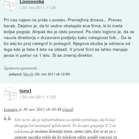
Looooooka
::
30. nov 2011, 11:26
Pri nas najem ne pride v postev. Premajhna drzava... Prevec
barab. Dejstvo je, da bi vedno obstajala ena firma, ki bi imela
boljse pogoje. Ampak tko je cisto povsod. Pa cisto logicno je, da ce
naucis direktorja v drzavnem podjetju kako nategovat folk... Da te
bo slej ko prej nategnil in pobegnil. Njegova sluzba je odvisna od
tega kdo je tista 4 leta na oblasti. V privat firmi se lahko menjajo
jansa in pahor na 1 leto. Si se zmeraj direktor.
Zgodovina sprememb…
polepsal:
Mavrik
(
30. nov 2011 ob 12:50
)
tony1
::
30. nov 2011, 11:52
Lonsarg
je
30. nov 2011 ob 10:48
izjavil
:
Gre za to, da je infrastruktura za optiko predraga, da bi kaj
drugega kot monopol sploh imeli. To dvojno grajenje T-2 in
telekoma
je metane denarja stran, samo zato, ker se ni za v
samem zacetku reklo da bo telekom edini gradil omrezje in