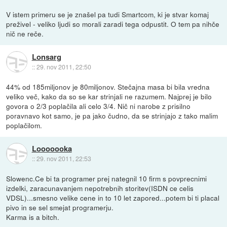
V istem primeru se je znašel pa tudi Smartcom, ki je stvar komaj
preživel - veliko ljudi so morali zaradi tega odpustit. O tem pa nihče
nič ne reče.
Lonsarg
::
29. nov 2011, 22:50
44% od 185miljonov je 80miljonov. Stečajna masa bi bila vredna
veliko več, kako da so se kar strinjali ne razumem. Najprej je bilo
govora o 2/3 poplačila ali celo 3/4. Nič ni narobe z prisilno
poravnavo kot samo, je pa jako čudno, da se strinjajo z tako malim
poplačilom.
Looooooka
::
29. nov 2011, 22:53
Slowenc.Ce bi ta programer prej nategnil 10 firm s povprecnimi
izdelki, zaracunavanjem nepotrebnih storitev(ISDN ce celis
VDSL)...smesno velike cene in to 10 let zapored...potem bi ti placal
pivo in se sel smejat programerju.
Karma is a bitch.