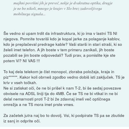
majhni površini jih je preveč, nekje je dvakratna optika, drugje
je ne bo nikoli, mnogo je krajev v Slo brez zadovoljivega
mobilnega signala...
Še vedno si upam trdit da infrastruktura, ki jo ima v lastni TS NI
njegova. Pomnite tovariši kdo je kopal jarke za polaganje kablov,
kdo je preplačeval predrage kable? Vaši starši in stari straši, ki so
želeli imet telefon. A jih boste v tem primeru zanikali, jih boste
pozabili se jim boste odpovedali? Tudi prav, a pomislite kje ste
potem Vi? NI VAS !!!
To kaj dela telekom je čist monopol, zloraba položaja, kraja in
piz******. Kakor koli obrneš zgodbo vedno dobiš isti zaključek. TS je
kriv v vseh točkah.
Ne si zatiskat oči, če ne bi prišel k nam T-2, bi še sedaj povezave
obvisele na ADSL liniji tja do 4MB. Če se TS ne bi vtikal in ne bi
delal nemarnosti proti T-2 bi že zdavnaj imeli več optičnega
omrežja a ne TS mora imet prste vmes.
Za začetek jutra naj bo to dovolj. Vsi, ki podpirate TS pa se zbutide
iz sanj in odprite oči.