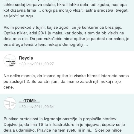
lahko sedaj izcrpava ostale, hkrati lahko dela tudi zgubo, nastopa
kot drzavna firma ... drugi pa morajo vloziti lastna sredstva, tvegati,
se jeb*ti na trgu.
Vidim ponekod v tujini, kaj se zgodi, ce je konkurenca brez jajc.
Optike nikjer, adsl 20/1 je maks, kar dobis, s tem da ob viskih ne
dela ama nic. Da par vuko*ebin nima optike je pa dost normalno, je
ena druga tema o tem, nekaj o demografiji ...
Reycis
::
30. nov 2011, 09:27
Ne delim mnenja, da imamo optiko in visoke hitrosti interneta samo
po zaslugi t-2. Se pa strinjam, da imamo zaradi njih nekaj nizje
cene.
...:TOMI:...
::
30. nov 2011, 09:34
Pustimo preteklost in izgradnjo omrežja in preplačila storitev.
Dejstvo je, da ima TS to infrastrukturo in je njegova, čeprav se je
delala udarniško. Pravice na tem svetu ni in ni... Sicer pa nihče