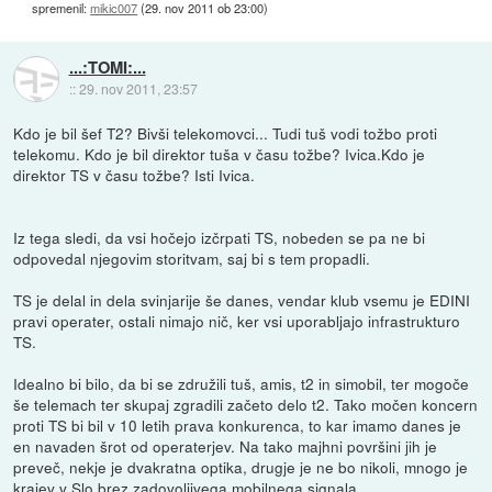
spremenil:
mikic007
(
29. nov 2011 ob 23:00
)
...:TOMI:...
::
29. nov 2011, 23:57
Kdo je bil šef T2? Bivši telekomovci... Tudi tuš vodi tožbo proti
telekomu. Kdo je bil direktor tuša v času tožbe? Ivica.Kdo je
direktor TS v času tožbe? Isti Ivica.
Iz tega sledi, da vsi hočejo izčrpati TS, nobeden se pa ne bi
odpovedal njegovim storitvam, saj bi s tem propadli.
TS je delal in dela svinjarije še danes, vendar klub vsemu je EDINI
pravi operater, ostali nimajo nič, ker vsi uporabljajo infrastrukturo
TS.
Idealno bi bilo, da bi se združili tuš, amis, t2 in simobil, ter mogoče
še telemach ter skupaj zgradili začeto delo t2. Tako močen koncern
proti TS bi bil v 10 letih prava konkurenca, to kar imamo danes je
en navaden šrot od operaterjev. Na tako majhni površini jih je
preveč, nekje je dvakratna optika, drugje je ne bo nikoli, mnogo je
krajev v Slo brez zadovoljivega mobilnega signala...