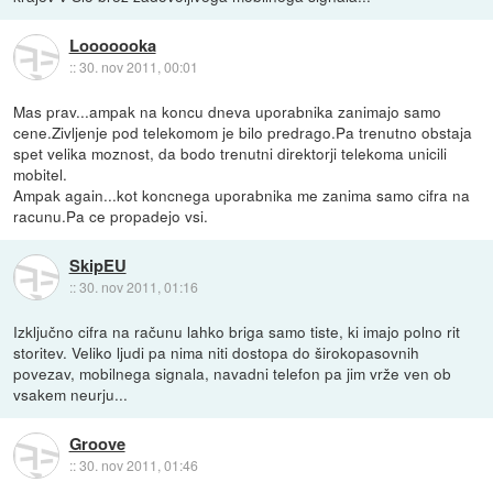
Looooooka
::
30. nov 2011, 00:01
Mas prav...ampak na koncu dneva uporabnika zanimajo samo
cene.Zivljenje pod telekomom je bilo predrago.Pa trenutno obstaja
spet velika moznost, da bodo trenutni direktorji telekoma unicili
mobitel.
Ampak again...kot koncnega uporabnika me zanima samo cifra na
racunu.Pa ce propadejo vsi.
SkipEU
::
30. nov 2011, 01:16
Izključno cifra na računu lahko briga samo tiste, ki imajo polno rit
storitev. Veliko ljudi pa nima niti dostopa do širokopasovnih
povezav, mobilnega signala, navadni telefon pa jim vrže ven ob
vsakem neurju...
Groove
::
30. nov 2011, 01:46