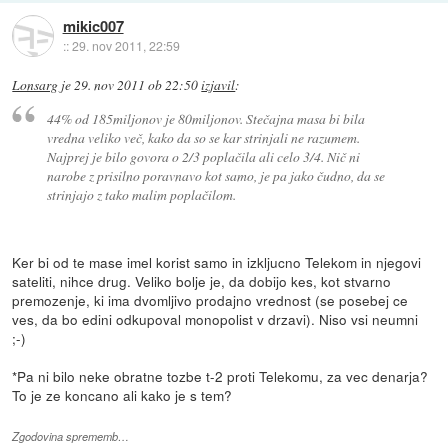
mikic007
::
29. nov 2011, 22:59
Lonsarg
je
29. nov 2011 ob 22:50
izjavil
:
44% od 185miljonov je 80miljonov. Stečajna masa bi bila
vredna veliko več, kako da so se kar strinjali ne razumem.
Najprej je bilo govora o 2/3 poplačila ali celo 3/4. Nič ni
narobe z prisilno poravnavo kot samo, je pa jako čudno, da se
strinjajo z tako malim poplačilom.
Ker bi od te mase imel korist samo in izkljucno Telekom in njegovi
sateliti, nihce drug. Veliko bolje je, da dobijo kes, kot stvarno
premozenje, ki ima dvomljivo prodajno vrednost (se posebej ce
ves, da bo edini odkupoval monopolist v drzavi). Niso vsi neumni
;-)
*Pa ni bilo neke obratne tozbe t-2 proti Telekomu, za vec denarja?
To je ze koncano ali kako je s tem?
Zgodovina sprememb…