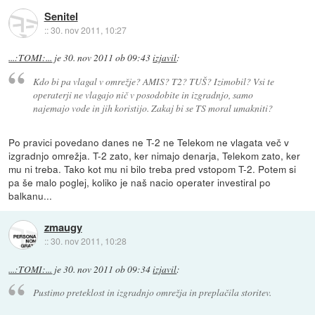
Senitel
::
30. nov 2011, 10:27
...:TOMI:...
je
30. nov 2011 ob 09:43
izjavil
:
Kdo bi pa vlagal v omrežje? AMIS? T2? TUŠ? Izimobil? Vsi te
operaterji ne vlagajo nič v posodobite in izgradnjo, samo
najemajo vode in jih koristijo. Zakaj bi se TS moral umakniti?
Po pravici povedano danes ne T-2 ne Telekom ne vlagata več v
izgradnjo omrežja. T-2 zato, ker nimajo denarja, Telekom zato, ker
mu ni treba. Tako kot mu ni bilo treba pred vstopom T-2. Potem si
pa še malo poglej, koliko je naš nacio operater investiral po
balkanu...
zmaugy
::
30. nov 2011, 10:28
...:TOMI:...
je
30. nov 2011 ob 09:34
izjavil
:
Pustimo preteklost in izgradnjo omrežja in preplačila storitev.