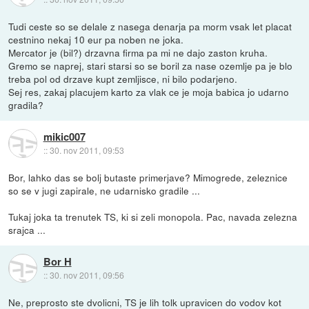
Tudi ceste so se delale z nasega denarja pa morm vsak let placat
cestnino nekaj 10 eur pa noben ne joka.
Mercator je (bil?) drzavna firma pa mi ne dajo zaston kruha.
Gremo se naprej, stari starsi so se boril za nase ozemlje pa je blo
treba pol od drzave kupt zemljisce, ni bilo podarjeno.
Sej res, zakaj placujem karto za vlak ce je moja babica jo udarno
gradila?
mikic007
::
30. nov 2011, 09:53
Bor, lahko das se bolj butaste primerjave? Mimogrede, zeleznice
so se v jugi zapirale, ne udarnisko gradile ...
Tukaj joka ta trenutek TS, ki si zeli monopola. Pac, navada zelezna
srajca ...
Bor H
::
30. nov 2011, 09:56
Ne, preprosto ste dvolicni, TS je lih tolk upravicen do vodov kot