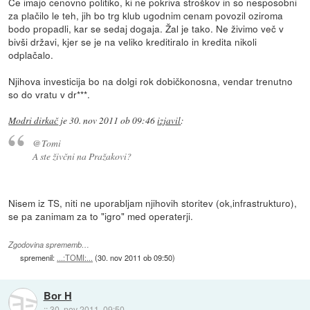
Če imajo cenovno politiko, ki ne pokriva stroškov in so nesposobni
za plačilo le teh, jih bo trg klub ugodnim cenam povozil oziroma
bodo propadli, kar se sedaj dogaja. Žal je tako. Ne živimo več v
bivši državi, kjer se je na veliko kreditiralo in kredita nikoli
odplačalo.
Njihova investicija bo na dolgi rok dobičkonosna, vendar trenutno
so do vratu v dr***.
Modri dirkač
je
30. nov 2011 ob 09:46
izjavil
:
@Tomi
A ste živčni na Pražakovi?
Nisem iz TS, niti ne uporabljam njihovih storitev (ok,infrastrukturo),
se pa zanimam za to "igro" med operaterji.
Zgodovina sprememb…
spremenil:
...:TOMI:...
(
30. nov 2011 ob 09:50
)
Bor H
::
30. nov 2011, 09:50