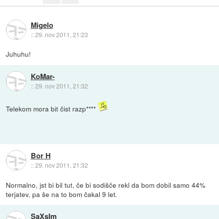
Migelo
::
29. nov 2011, 21:23
Juhuhu!
KoMar-
::
29. nov 2011, 21:32
Telekom mora bit čist razp****
Bor H
::
29. nov 2011, 21:32
Normalno, jst bi bil tut, če bi sodišče rekl da bom dobil samo 44%
terjatev, pa še na to bom čakal 9 let.
SaXsIm