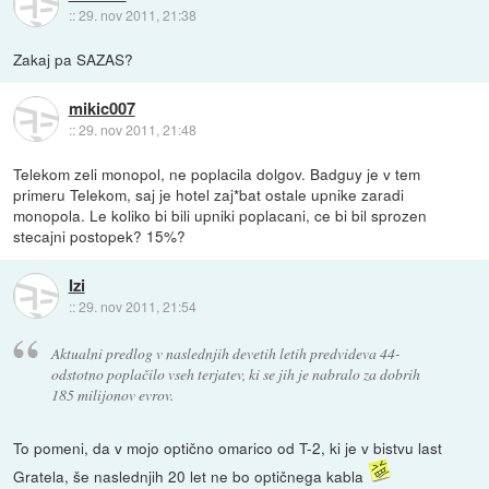
::
29. nov 2011, 21:38
Zakaj pa SAZAS?
mikic007
::
29. nov 2011, 21:48
Telekom zeli monopol, ne poplacila dolgov. Badguy je v tem
primeru Telekom, saj je hotel zaj*bat ostale upnike zaradi
monopola. Le koliko bi bili upniki poplacani, ce bi bil sprozen
stecajni postopek? 15%?
Izi
::
29. nov 2011, 21:54
Aktualni predlog v naslednjih devetih letih predvideva 44-
odstotno poplačilo vseh terjatev, ki se jih je nabralo za dobrih
185 milijonov evrov.
To pomeni, da v mojo optično omarico od T-2, ki je v bistvu last
Gratela, še naslednjih 20 let ne bo optičnega kabla