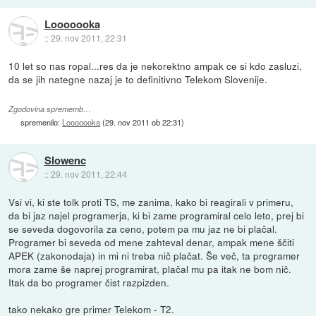
Looooooka
::
29. nov 2011, 22:31
10 let so nas ropal...res da je nekorektno ampak ce si kdo zasluzi,
da se jih nategne nazaj je to definitivno Telekom Slovenije.
Zgodovina sprememb…
spremenilo:
Looooooka
(
29. nov 2011 ob 22:31
)
Slowenc
::
29. nov 2011, 22:44
Vsi vi, ki ste tolk proti TS, me zanima, kako bi reagirali v primeru,
da bi jaz najel programerja, ki bi zame programiral celo leto, prej bi
se seveda dogovorila za ceno, potem pa mu jaz ne bi plačal.
Programer bi seveda od mene zahteval denar, ampak mene ščiti
APEK (zakonodaja) in mi ni treba nič plačat. Še več, ta programer
mora zame še naprej programirat, plačal mu pa itak ne bom nič.
Itak da bo programer čist razpizden.
tako nekako gre primer Telekom - T2.