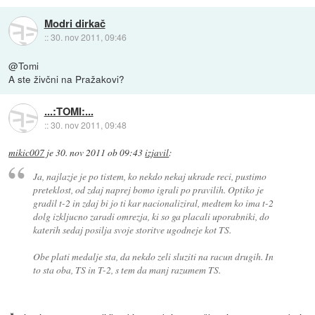
Modri dirkač
::
30. nov 2011, 09:46
@Tomi
A ste živčni na Pražakovi?
...:TOMI:...
::
30. nov 2011, 09:48
mikic007
je
30. nov 2011 ob 09:43
izjavil
:
Ja, najlazje je po tistem, ko nekdo nekaj ukrade reci, pustimo
preteklost, od zdaj naprej bomo igrali po pravilih. Optiko je
gradil t-2 in zdaj bi jo ti kar nacionaliziral, medtem ko ima t-2
dolg izkljucno zaradi omrezja, ki so ga placali uporabniki, do
katerih sedaj posilja svoje storitve ugodneje kot TS.
Obe plati medalje sta, da nekdo zeli sluziti na racun drugih. In
to sta oba, TS in T-2, s tem da manj razumem TS.