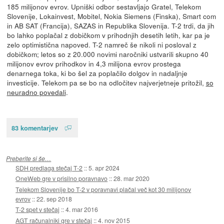
185 milijonov evrov. Upniški odbor sestavljajo Gratel, Telekom
Slovenije, Lokainvest, Mobitel, Nokia Siemens (Finska), Smart com
in AB SAT (Francija), SAZAS in Republika Slovenija. T-2 trdi, da jih
bo lahko poplačal z dobičkom v prihodnjih desetih letih, kar pa je
zelo optimistična napoved. T-2 namreč še nikoli ni posloval z
dobičkom; letos so z 20.000 novimi naročniki ustvarili skupno 40
milijonov evrov prihodkov in 4,3 milijona evrov prostega
denarnega toka, ki bo šel za poplačilo dolgov in nadaljnje
investicije. Telekom pa se bo na odločitev najverjetneje pritožil,
so
neuradno povedali
.
83 komentarjev
Preberite si še…
SDH predlaga stečaj T-2
::
5. apr 2024
OneWeb gre v prisilno poravnavo
::
28. mar 2020
Telekom Slovenije bo T-2 v poravnavi plačal več kot 30 milijonov
evrov
::
22. sep 2018
T-2 spet v stečaj
::
4. mar 2016
AGT računalniki gre v stečaj
::
4. nov 2015