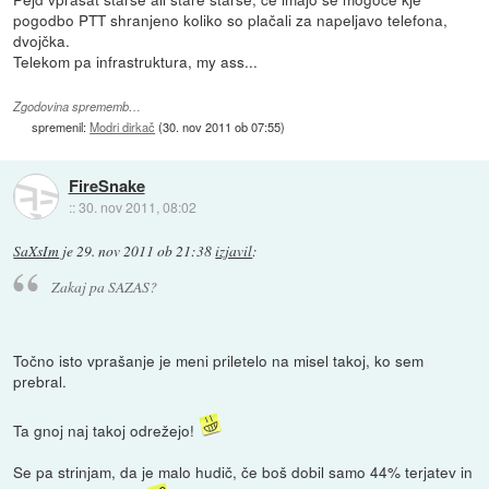
pogodbo PTT shranjeno koliko so plačali za napeljavo telefona,
dvojčka.
Telekom pa infrastruktura, my ass...
Zgodovina sprememb…
spremenil:
Modri dirkač
(
30. nov 2011 ob 07:55
)
FireSnake
::
30. nov 2011, 08:02
SaXsIm
je
29. nov 2011 ob 21:38
izjavil
:
Zakaj pa SAZAS?
Točno isto vprašanje je meni priletelo na misel takoj, ko sem
prebral.
Ta gnoj naj takoj odrežejo!
Se pa strinjam, da je malo hudič, če boš dobil samo 44% terjatev in