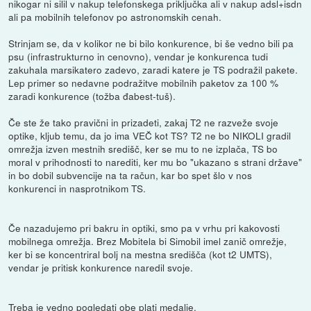
nikogar ni silil v nakup telefonskega priključka ali v nakup adsl+isdn
ali pa mobilnih telefonov po astronomskih cenah.
Strinjam se, da v kolikor ne bi bilo konkurence, bi še vedno bili pa
psu (infrastrukturno in cenovno), vendar je konkurenca tudi
zakuhala marsikatero zadevo, zaradi katere je TS podražil pakete.
Lep primer so nedavne podražitve mobilnih paketov za 100 %
zaradi konkurence (tožba đabest-tuš).
Če ste že tako pravični in prizadeti, zakaj T2 ne razveže svoje
optike, kljub temu, da jo ima VEČ kot TS? T2 ne bo NIKOLI gradil
omrežja izven mestnih središč, ker se mu to ne izplača, TS bo
moral v prihodnosti to narediti, ker mu bo "ukazano s strani države"
in bo dobil subvencije na ta račun, kar bo spet šlo v nos
konkurenci in nasprotnikom TS.
Če nazadujemo pri bakru in optiki, smo pa v vrhu pri kakovosti
mobilnega omrežja. Brez Mobitela bi Simobil imel zanič omrežje,
ker bi se koncentriral bolj na mestna središča (kot t2 UMTS),
vendar je pritisk konkurence naredil svoje.
Treba je vedno pogledati obe plati medalje.