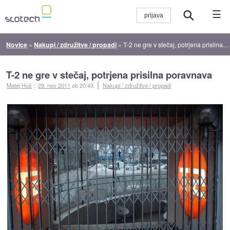
☰
Novice
»
Nakupi / združitve / propadi
»
T-2 ne gre v stečaj, potrjena prisilna poravnava
T-2 ne gre v stečaj, potrjena prisilna poravnava
Matej Huš
::
29. nov 2011
ob 20:43
Nakupi / združitve / propadi