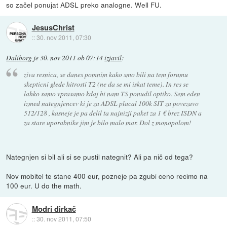
so začel ponujat ADSL preko analogne. Well FU.
JesusChrist
::
30. nov 2011, 07:30
Daliborg
je
30. nov 2011 ob 07:14
izjavil
:
ziva resnica, se danes pomnim kako smo bili na tem forumu
skepticni glede hitrosti T2 (ne da se mi iskat teme). In res se
lahko samo vprasamo kdaj bi nam TS ponudil optiko. Sem eden
izmed nategnjencev ki je za ADSL placal 100k SIT za povezavo
512/128 , kasneje je pa delil ta najnizji paket za 1 € brez ISDN a
za stare uporabnike jim je bilo malo mar. Dol z monopolom!
Nategnjen si bil ali si se pustil nategnit? Ali pa nič od tega?
Nov mobitel te stane 400 eur, pozneje pa zgubi ceno recimo na
100 eur. U do the math.
Modri dirkač
::
30. nov 2011, 07:50