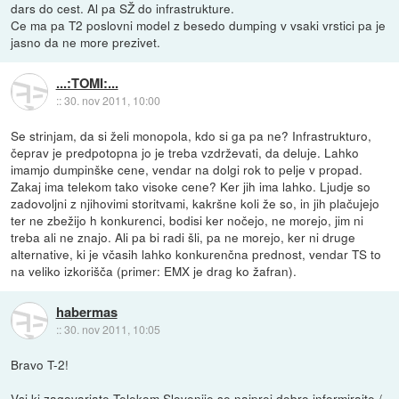
dars do cest. Al pa SŽ do infrastrukture.
Ce ma pa T2 poslovni model z besedo dumping v vsaki vrstici pa je
jasno da ne more prezivet.
...:TOMI:...
::
30. nov 2011, 10:00
Se strinjam, da si želi monopola, kdo si ga pa ne? Infrastrukturo,
čeprav je predpotopna jo je treba vzdrževati, da deluje. Lahko
imamjo dumpinške cene, vendar na dolgi rok to pelje v propad.
Zakaj ima telekom tako visoke cene? Ker jih ima lahko. Ljudje so
zadovoljni z njihovimi storitvami, kakršne koli že so, in jih plačujejo
ter ne zbežijo h konkurenci, bodisi ker nočejo, ne morejo, jim ni
treba ali ne znajo. Ali pa bi radi šli, pa ne morejo, ker ni druge
alternative, ki je včasih lahko konkurenčna prednost, vendar TS to
na veliko izkorišča (primer: EMX je drag ko žafran).
habermas
::
30. nov 2011, 10:05
Bravo T-2!
Vsi ki zagovarjate Telekom Slovenije se najprej dobro informirajte /