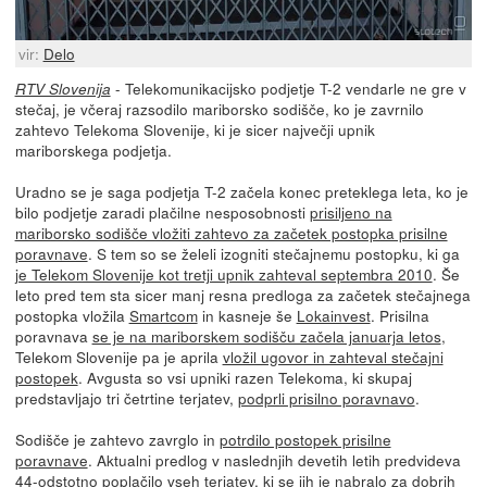
vir:
Delo
- Telekomunikacijsko podjetje T-2 vendarle ne gre v
RTV Slovenija
stečaj, je včeraj razsodilo mariborsko sodišče, ko je zavrnilo
zahtevo Telekoma Slovenije, ki je sicer največji upnik
mariborskega podjetja.
Uradno se je saga podjetja T-2 začela konec preteklega leta, ko je
bilo podjetje zaradi plačilne nesposobnosti
prisiljeno na
mariborsko sodišče vložiti zahtevo za začetek postopka prisilne
poravnave
. S tem so se želeli izogniti stečajnemu postopku, ki ga
je Telekom Slovenije kot tretji upnik zahteval septembra 2010
. Še
leto pred tem sta sicer manj resna predloga za začetek stečajnega
postopka vložila
Smartcom
in kasneje še
Lokainvest
. Prisilna
poravnava
se je na mariborskem sodišču začela januarja letos
,
Telekom Slovenije pa je aprila
vložil ugovor in zahteval stečajni
postopek
. Avgusta so vsi upniki razen Telekoma, ki skupaj
predstavljajo tri četrtine terjatev,
podprli prisilno poravnavo
.
Sodišče je zahtevo zavrglo in
potrdilo postopek prisilne
poravnave
. Aktualni predlog v naslednjih devetih letih predvideva
44-odstotno poplačilo vseh terjatev, ki se jih je nabralo za dobrih