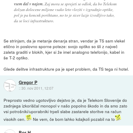
vsem dal v najem.
Zaj mora se sprejeti se odlok, da bo Telekom
dolzan dolocene miljone vsako leto vloziti v izgradnjo optike,
pol je pa koncnk porihtano, no to je sicer lazje izvedljivo tako,
da se loci infrastrukturo.
Se strinjam, da je metanje denarja stran, vendar je TS sam vlekel
etično in poslovno sporne poteze: svojo optiko so šli z največ
zaleta graditi v blokih, kjer si že imel analogno telefonijo, kabel in
še T-2 optiko.
Glede delitve infrastrukture pa je spet problem, da TS tega ni hotel.
Gregor P
::
30. nov 2011, 12:07
Preprosto vedno ugotovljivo dejstvo je, da je Telekom Slovenije do
zadnjega izkoriščal monopol v našo popolno škodo in da smo zato
vsi potrošniki/uporabniki trpeli slabe zastarele storitve na račun
visokih cen.
Ne vem, če bom lahko kdajkoli pozabil na to
Bor H