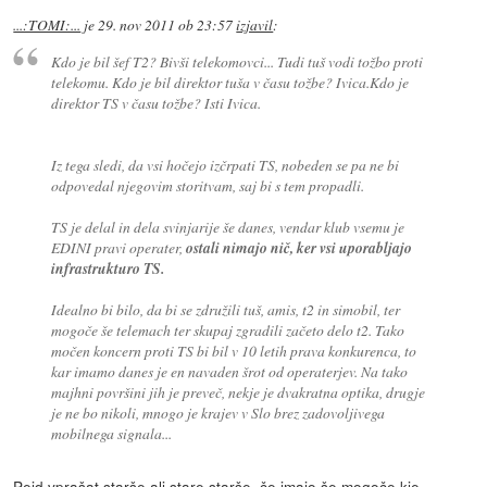
...:TOMI:...
je
29. nov 2011 ob 23:57
izjavil
:
Kdo je bil šef T2? Bivši telekomovci... Tudi tuš vodi tožbo proti
telekomu. Kdo je bil direktor tuša v času tožbe? Ivica.Kdo je
direktor TS v času tožbe? Isti Ivica.
Iz tega sledi, da vsi hočejo izčrpati TS, nobeden se pa ne bi
odpovedal njegovim storitvam, saj bi s tem propadli.
TS je delal in dela svinjarije še danes, vendar klub vsemu je
EDINI pravi operater,
ostali nimajo nič, ker vsi uporabljajo
infrastrukturo TS.
Idealno bi bilo, da bi se združili tuš, amis, t2 in simobil, ter
mogoče še telemach ter skupaj zgradili začeto delo t2. Tako
močen koncern proti TS bi bil v 10 letih prava konkurenca, to
kar imamo danes je en navaden šrot od operaterjev. Na tako
majhni površini jih je preveč, nekje je dvakratna optika, drugje
je ne bo nikoli, mnogo je krajev v Slo brez zadovoljivega
mobilnega signala...
Pejd vprašat starše ali stare starše, če imajo še mogoče kje