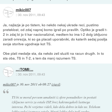
mikic007
::
30. nov 2011, 09:43
Ja, najlazje je po tistem, ko nekdo nekaj ukrade reci, pustimo
preteklost, od zdaj naprej bomo igrali po pravilih. Optiko je gradil t-
2 in zdaj bi jo ti kar nacionaliziral, medtem ko ima t-2 dolg izkljucno
zaradi omrezja, ki so ga placali uporabniki, do katerih sedaj posilja
svoje storitve ugodneje kot TS.
Obe plati medalje sta, da nekdo zeli sluziti na racun drugih. In to
sta oba, TS in T-2, s tem da manj razumem TS.
...:TOMI:...
::
30. nov 2011, 09:43
mikic007
je
30. nov 2011 ob 08:27
izjavil
:
TS bi se moral povsem umakniti iz sfere ponudnikov in postati
izkljucno servis za ostale ISP, brez kakrsnegakoli lastnega
interesa. Pa bi verjetno videli, kdo dela dobro in kdo ne. Telekom
lahko sedaj izcrpava ostale, hkrati lahko dela tudi zgubo,