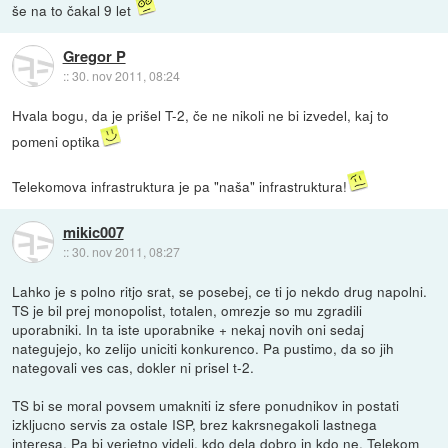
še na to čakal 9 let
Gregor P
::
30. nov 2011, 08:24
Hvala bogu, da je prišel T-2, če ne nikoli ne bi izvedel, kaj to
pomeni optika
Telekomova infrastruktura je pa "naša" infrastruktura!
mikic007
::
30. nov 2011, 08:27
Lahko je s polno ritjo srat, se posebej, ce ti jo nekdo drug napolni.
TS je bil prej monopolist, totalen, omrezje so mu zgradili
uporabniki. In ta iste uporabnike + nekaj novih oni sedaj
nategujejo, ko zelijo uniciti konkurenco. Pa pustimo, da so jih
nategovali ves cas, dokler ni prisel t-2.
TS bi se moral povsem umakniti iz sfere ponudnikov in postati
izkljucno servis za ostale ISP, brez kakrsnegakoli lastnega
interesa. Pa bi verjetno videli, kdo dela dobro in kdo ne. Telekom