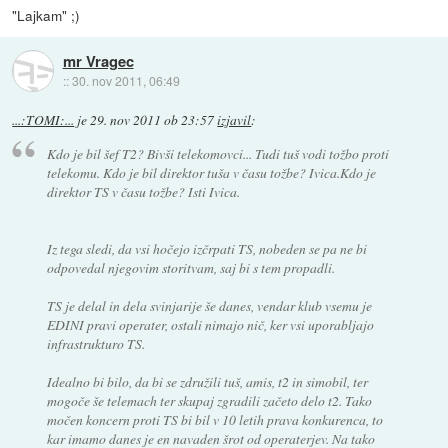
"Lajkam" ;)
mr Vragec
::
30. nov 2011, 06:49
...:TOMI:...
je
29. nov 2011 ob 23:57
izjavil
:
Kdo je bil šef T2? Bivši telekomovci... Tudi tuš vodi tožbo proti
telekomu. Kdo je bil direktor tuša v času tožbe? Ivica.Kdo je
direktor TS v času tožbe? Isti Ivica.
Iz tega sledi, da vsi hočejo izčrpati TS, nobeden se pa ne bi
odpovedal njegovim storitvam, saj bi s tem propadli.
TS je delal in dela svinjarije še danes, vendar klub vsemu je
EDINI pravi operater, ostali nimajo nič, ker vsi uporabljajo
infrastrukturo TS.
Idealno bi bilo, da bi se združili tuš, amis, t2 in simobil, ter
mogoče še telemach ter skupaj zgradili začeto delo t2. Tako
močen koncern proti TS bi bil v 10 letih prava konkurenca, to
kar imamo danes je en navaden šrot od operaterjev. Na tako