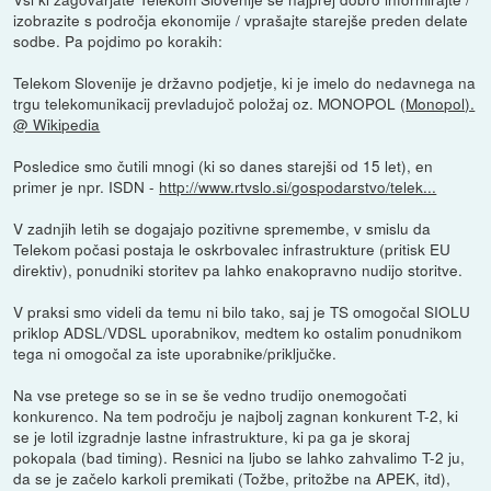
izobrazite s področja ekonomije / vprašajte starejše preden delate
sodbe. Pa pojdimo po korakih:
Telekom Slovenije je državno podjetje, ki je imelo do nedavnega na
trgu telekomunikacij prevladujoč položaj oz. MONOPOL (
Monopol).
@ Wikipedia
Posledice smo čutili mnogi (ki so danes starejši od 15 let), en
primer je npr. ISDN -
http://www.rtvslo.si/gospodarstvo/telek...
V zadnjih letih se dogajajo pozitivne spremembe, v smislu da
Telekom počasi postaja le oskrbovalec infrastrukture (pritisk EU
direktiv), ponudniki storitev pa lahko enakopravno nudijo storitve.
V praksi smo videli da temu ni bilo tako, saj je TS omogočal SIOLU
priklop ADSL/VDSL uporabnikov, medtem ko ostalim ponudnikom
tega ni omogočal za iste uporabnike/priključke.
Na vse pretege so se in se še vedno trudijo onemogočati
konkurenco. Na tem področju je najbolj zagnan konkurent T-2, ki
se je lotil izgradnje lastne infrastrukture, ki pa ga je skoraj
pokopala (bad timing). Resnici na ljubo se lahko zahvalimo T-2 ju,
da se je začelo karkoli premikati (Tožbe, pritožbe na APEK, itd),