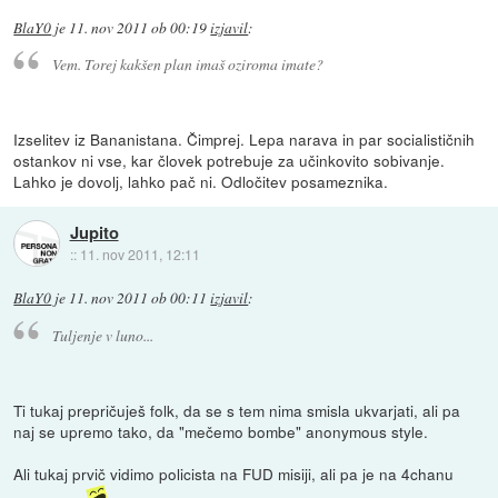
BlaY0
je
11. nov 2011 ob 00:19
izjavil
:
Vem. Torej kakšen plan imaš oziroma imate?
Izselitev iz Bananistana. Čimprej. Lepa narava in par socialističnih
ostankov ni vse, kar človek potrebuje za učinkovito sobivanje.
Lahko je dovolj, lahko pač ni. Odločitev posameznika.
Jupito
::
11. nov 2011, 12:11
BlaY0
je
11. nov 2011 ob 00:11
izjavil
:
Tuljenje v luno...
Ti tukaj prepričuješ folk, da se s tem nima smisla ukvarjati, ali pa
naj se upremo tako, da "mečemo bombe" anonymous style.
Ali tukaj prvič vidimo policista na FUD misiji, ali pa je na 4chanu