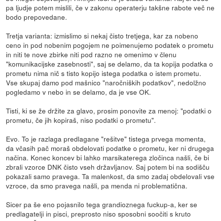
pa ljudje potem mislili, če v zakonu operaterju takšne rabote več ne
bodo prepovedane.
Tretja varianta: izmislimo si nekaj čisto tretjega, kar za nobeno
ceno in pod nobenim pogojem ne poimenujemo podatek o prometu
in niti te nove zbirke niti pod razno ne omenimo v členu
"komunikacijske zasebnosti", saj se delamo, da ta kopija podatka o
prometu nima nič s tisto kopijo istega podatka o istem prometu.
Vse skupaj damo pod mašnico "naročniških podatkov", nedolžno
pogledamo v nebo in se delamo, da je vse OK.
Tisti, ki se že držite za glavo, prosim ponovite za menoj: "podatki o
prometu, če jih kopiraš, niso podatki o prometu".
Evo. To je razlaga predlagane "rešitve" tistega prvega momenta,
da včasih pač moraš obdelovati podatke o prometu, ker ni drugega
načina. Konec koncev bi lahko marsikaterega zločinca našli, če bi
zbrali vzorce DNK čisto vseh državljanov. Saj potem bi na sodišču
pokazali samo pravega. Ta malenkost, da smo zadaj obdelovali vse
vzroce, da smo pravega našli, pa menda ni problematična.
Sicer pa še eno pojasnilo tega grandioznega fuckup-a, ker se
predlagatelji in pisci, preprosto niso sposobni soočiti s kruto