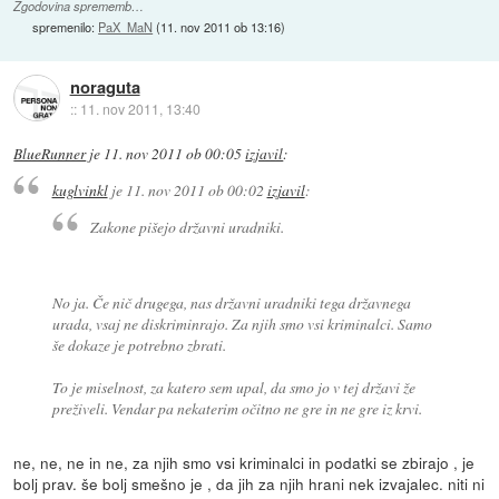
Zgodovina sprememb…
spremenilo:
PaX_MaN
(
11. nov 2011 ob 13:16
)
noraguta
::
11. nov 2011, 13:40
BlueRunner
je
11. nov 2011 ob 00:05
izjavil
:
kuglvinkl
je
11. nov 2011 ob 00:02
izjavil
:
Zakone pišejo državni uradniki.
No ja. Če nič drugega, nas državni uradniki tega državnega
urada, vsaj ne diskriminrajo. Za njih smo vsi kriminalci. Samo
še dokaze je potrebno zbrati.
To je miselnost, za katero sem upal, da smo jo v tej državi že
preživeli. Vendar pa nekaterim očitno ne gre in ne gre iz krvi.
ne, ne, ne in ne, za njih smo vsi kriminalci in podatki se zbirajo , je
bolj prav. še bolj smešno je , da jih za njih hrani nek izvajalec. niti ni