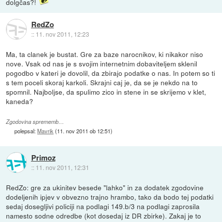
dolgčas?!
RedZo
::
11. nov 2011, 12:23
Ma, ta clanek je bustat. Gre za baze narocnikov, ki nikakor niso
nove. Vsak od nas je s svojim internetnim dobaviteljem sklenil
pogodbo v kateri je dovolil, da zbirajo podatke o nas. In potem so ti
s tem poceli skoraj karkoli. Skrajni caj je, da se je nekdo na to
spomnil. Najboljse, da spulimo zico in stene in se skrijemo v klet,
kaneda?
Zgodovina sprememb…
polepsal:
Mavrik
(
11. nov 2011 ob 12:51
)
Primoz
::
11. nov 2011, 12:31
RedZo: gre za ukinitev besede "lahko" in za dodatek zgodovine
dodeljenih ipjev v obvezno trajno hrambo, tako da bodo tej podatki
sedaj dosegljivi policiji na podlagi 149.b/3 na podlagi zaprosila
namesto sodne odredbe (kot dosedaj iz DR zbirke). Zakaj je to