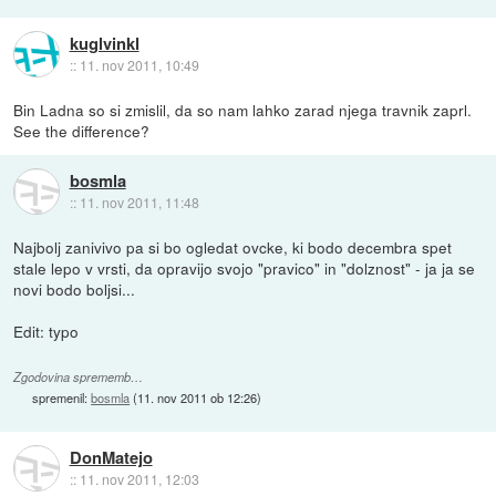
kuglvinkl
::
11. nov 2011, 10:49
Bin Ladna so si zmislil, da so nam lahko zarad njega travnik zaprl.
See the difference?
bosmla
::
11. nov 2011, 11:48
Najbolj zanivivo pa si bo ogledat ovcke, ki bodo decembra spet
stale lepo v vrsti, da opravijo svojo "pravico" in "dolznost" - ja ja se
novi bodo boljsi...
Edit: typo
Zgodovina sprememb…
spremenil:
bosmla
(
11. nov 2011 ob 12:26
)
DonMatejo
::
11. nov 2011, 12:03