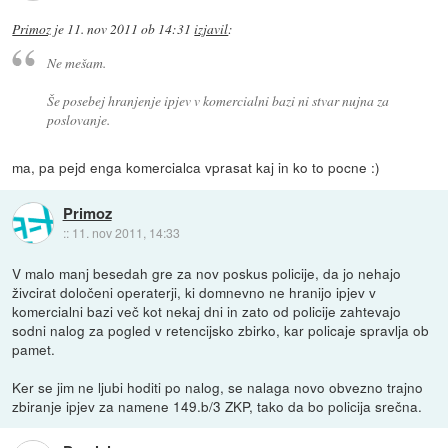
Primoz
je
11. nov 2011 ob 14:31
izjavil
:
Ne mešam.
Še posebej hranjenje ipjev v komercialni bazi ni stvar nujna za
poslovanje.
ma, pa pejd enga komercialca vprasat kaj in ko to pocne :)
Primoz
::
11. nov 2011, 14:33
V malo manj besedah gre za nov poskus policije, da jo nehajo
živcirat določeni operaterji, ki domnevno ne hranijo ipjev v
komercialni bazi več kot nekaj dni in zato od policije zahtevajo
sodni nalog za pogled v retencijsko zbirko, kar policaje spravlja ob
pamet.
Ker se jim ne ljubi hoditi po nalog, se nalaga novo obvezno trajno
zbiranje ipjev za namene 149.b/3 ZKP, tako da bo policija srečna.