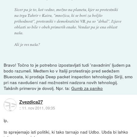
Sicer pa je to, kot vedno, možno na planetu, kjer so protestniki
na trgu Tahrir v Kairu, "množica, ki se bori za boljšo
prihodnost", protesniki v demokratični VB, pa so "drhal". Izjave
oblasti so bile v obeh primerih enake. Vendar pa je ena oblast
naša.
Ali je res naša?
Bravo! Točno to je potrebno izpostavljati tudi 'navadnim' ljudem pa
bodo razumeli. Medtem ko v Italiji protestirajo pred sedežem
Bluecoata, ki prodaja Deep packet inspection tehnologijo Siriji, smo
pri nas navdušeni nad možnostmi nadzora novih tehnologij.
Takšnih primerov je dovolj. Npr. ta:
Gumb za paniko
Zvezdica27
::
11. nov 2011, 09:35
lp,
to sprejemajo isti politiki, ki tako tarnajo nad Udbo. Ubda bi lahko