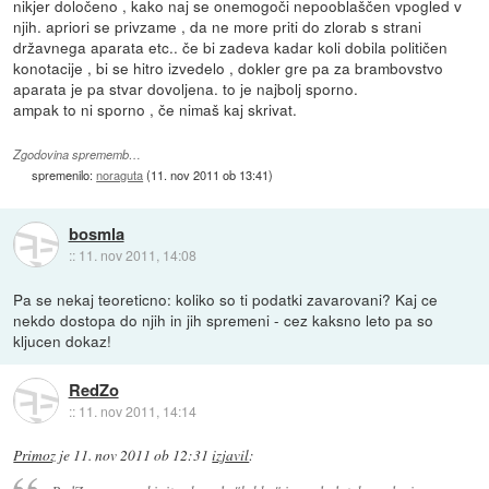
nikjer določeno , kako naj se onemogoči nepooblaščen vpogled v
njih. apriori se privzame , da ne more priti do zlorab s strani
državnega aparata etc.. če bi zadeva kadar koli dobila političen
konotacije , bi se hitro izvedelo , dokler gre pa za brambovstvo
aparata je pa stvar dovoljena. to je najbolj sporno.
ampak to ni sporno , če nimaš kaj skrivat.
Zgodovina sprememb…
spremenilo:
noraguta
(
11. nov 2011 ob 13:41
)
bosmla
::
11. nov 2011, 14:08
Pa se nekaj teoreticno: koliko so ti podatki zavarovani? Kaj ce
nekdo dostopa do njih in jih spremeni - cez kaksno leto pa so
kljucen dokaz!
RedZo
::
11. nov 2011, 14:14
Primoz
je
11. nov 2011 ob 12:31
izjavil
: