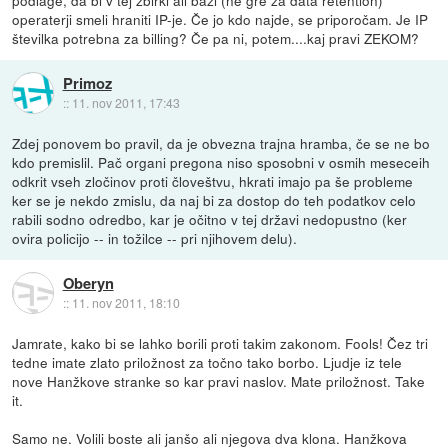
operaterji smeli hraniti IP-je. Če jo kdo najde, se priporočam. Je IP
številka potrebna za billing? Če pa ni, potem....kaj pravi ZEKOM?
Primoz
::
11. nov 2011, 17:43
Zdej ponovem bo pravil, da je obvezna trajna hramba, če se ne bo
kdo premislil. Pač organi pregona niso sposobni v osmih meseceih
odkrit vseh zločinov proti človeštvu, hkrati imajo pa še probleme
ker se je nekdo zmislu, da naj bi za dostop do teh podatkov celo
rabili sodno odredbo, kar je očitno v tej državi nedopustno (ker
ovira policijo -- in tožilce -- pri njihovem delu).
Oberyn
::
11. nov 2011, 18:10
Jamrate, kako bi se lahko borili proti takim zakonom. Fools! Čez tri
tedne imate zlato priložnost za točno tako borbo. Ljudje iz tele
nove Hanžkove stranke so kar pravi naslov. Mate priložnost. Take
it.
Samo ne. Volili boste ali janšo ali njegova dva klona. Hanžkova