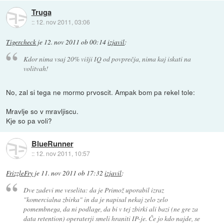
Truga
::
12. nov 2011, 03:06
Tigercheck
je
12. nov 2011 ob 00:14
izjavil
:
Kdor nima vsaj 20% višji IQ od povprečja, nima kaj iskati na
volitvah!
No, zal si tega ne mormo prvoscit. Ampak bom pa rekel tole:
Mravlje so v mravljiscu.
Kje so pa voli?
BlueRunner
::
12. nov 2011, 10:57
FrizzleFry
je
11. nov 2011 ob 17:32
izjavil
:
Dve zadevi me veselita: da je Primož uporabil izraz
"komercialna zbirka" in da je napisal nekaj zelo zelo
pomembnega, da ni podlage, da bi v tej zbirki ali bazi (ne gre za
data retention) operaterji smeli hraniti IP-je. Če jo kdo najde, se