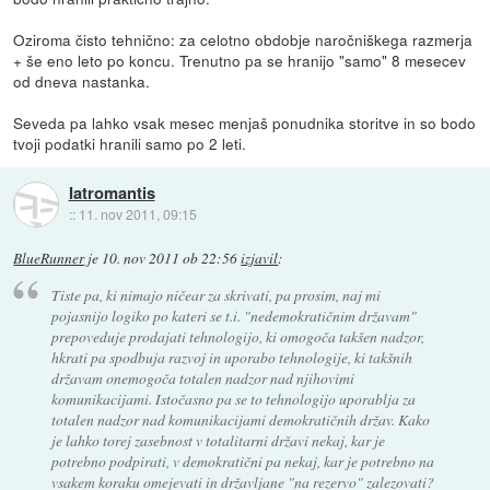
Oziroma čisto tehnično: za celotno obdobje naročniškega razmerja
+ še eno leto po koncu. Trenutno pa se hranijo "samo" 8 mesecev
od dneva nastanka.
Seveda pa lahko vsak mesec menjaš ponudnika storitve in so bodo
tvoji podatki hranili samo po 2 leti.
Iatromantis
::
11. nov 2011, 09:15
BlueRunner
je
10. nov 2011 ob 22:56
izjavil
:
Tiste pa, ki nimajo ničear za skrivati, pa prosim, naj mi
pojasnijo logiko po kateri se t.i. "nedemokratičnim državam"
prepoveduje prodajati tehnologijo, ki omogoča takšen nadzor,
hkrati pa spodbuja razvoj in uporabo tehnologije, ki takšnih
državam onemogoča totalen nadzor nad njihovimi
komunikacijami. Istočasno pa se to tehnologijo uporablja za
totalen nadzor nad komunikacijami demokratičnih držav. Kako
je lahko torej zasebnost v totalitarni državi nekaj, kar je
potrebno podpirati, v demokratični pa nekaj, kar je potrebno na
vsakem koraku omejevati in državljane "na rezervo" zalezovati?