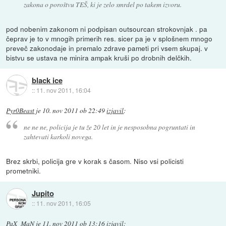
zakona o poroštvu TEŠ, ki je zelo smrdel po takem izvoru.
pod nobenim zakonom ni podpisan outsourcan strokovnjak . pa
čeprav je to v mnogih primerih res. sicer pa je v splošnem mnogo
preveč zakonodaje in premalo zdrave pameti pri vsem skupaj. v
bistvu se ustava ne minira ampak kruši po drobnih delčkih.
black ice
::
11. nov 2011, 16:04
Pyr0Beast
je
10. nov 2011 ob 22:49
izjavil
:
ne ne ne, policija je tu že 20 let in je nesposobna pogruntati in
zahtevati karkoli novega.
Brez skrbi, policija gre v korak s časom. Niso vsi policisti
prometniki.
Jupito
::
11. nov 2011, 16:05
PaX_MaN
je
11. nov 2011 ob 13:16
izjavil
: