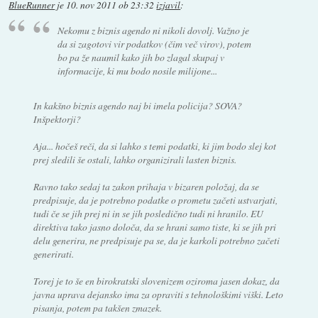
BlueRunner
je
10. nov 2011 ob 23:32
izjavil
:
Nekomu z biznis agendo ni nikoli dovolj. Važno je
da si zagotovi vir podatkov (čim več virov), potem
bo pa že naumil kako jih bo zlagal skupaj v
informacije, ki mu bodo nosile milijone...
In kakšno biznis agendo naj bi imela policija? SOVA?
Inšpektorji?
Aja... hočeš reči, da si lahko s temi podatki, ki jim bodo slej kot
prej sledili še ostali, lahko organizirali lasten biznis.
Ravno tako sedaj ta zakon prihaja v bizaren položaj, da se
predpisuje, da je potrebno podatke o prometu začeti ustvarjati,
tudi če se jih prej ni in se jih posledično tudi ni hranilo. EU
direktiva tako jasno določa, da se hrani samo tiste, ki se jih pri
delu generira, ne predpisuje pa se, da je karkoli potrebno začeti
generirati.
Torej je to še en birokratski slovenizem oziroma jasen dokaz, da
javna uprava dejansko ima za opraviti s tehnološkimi viški. Leto
pisanja, potem pa takšen zmazek.