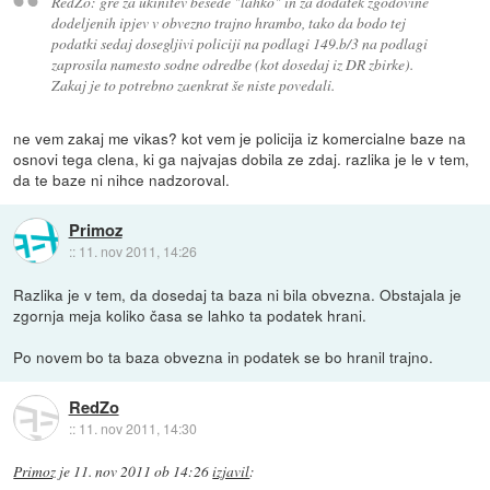
RedZo: gre za ukinitev besede "lahko" in za dodatek zgodovine
dodeljenih ipjev v obvezno trajno hrambo, tako da bodo tej
podatki sedaj dosegljivi policiji na podlagi 149.b/3 na podlagi
zaprosila namesto sodne odredbe (kot dosedaj iz DR zbirke).
Zakaj je to potrebno zaenkrat še niste povedali.
ne vem zakaj me vikas? kot vem je policija iz komercialne baze na
osnovi tega clena, ki ga najvajas dobila ze zdaj. razlika je le v tem,
da te baze ni nihce nadzoroval.
Primoz
::
11. nov 2011, 14:26
Razlika je v tem, da dosedaj ta baza ni bila obvezna. Obstajala je
zgornja meja koliko časa se lahko ta podatek hrani.
Po novem bo ta baza obvezna in podatek se bo hranil trajno.
RedZo
::
11. nov 2011, 14:30
Primoz
je
11. nov 2011 ob 14:26
izjavil
: