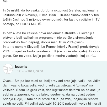
Nič!
In če misliš, da bo vsaka obrobna skupnost (verska, nacionalna,
kakršnakoli) v Sloveniji, ki ima 1000 - 10.000 članov dobila v teh
težkih časih po 5 miljonov evrov pomoči, ter lastno radijsko in TV
postajo, se HUDO MOTIŠ.
In čez 4 leta bo kakšna nova nacionalna stranka v Sloveniji z
bistveno bolj radikalnim programom (če bo šlo z siromašenjem
prebivalcev tako naprej), dobila med 13 in 20% glasov.
In to ne samo v Sloveniji. Le Penovi hčeri v Franciji predvidevajo
20%. In spet se bodo nekateri v EU (če bo še obstajala) držali za
glavo. Ker ne vedo, kaj je politično modro vladanje, kaj pa ni...
bosmla
::
12. nov 2011, 00:00
Ovce... Ste pa kot teleti oz. bolj prav oni brez jajc (voli) - ne vidite,
da ni vazno koga volis; vedno volis za tistega, ki "zmaga" na
volitvah. S tem ko gres volit, das legitimnost tistemu na oblasti (in
sebi usta zapres), ker pa lahko ugotovite, da na oblast vedno
pridejo ljudje, ki tam ne bi smeli biti je (za zdaj) najboljsa resitev
sploh ne volit. Pri volilni udelezbi 10-20% najvecjih volov bi morali