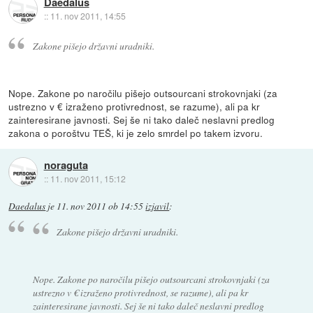
Daedalus
::
11. nov 2011, 14:55
Zakone pišejo državni uradniki.
Nope. Zakone po naročilu pišejo outsourcani strokovnjaki (za
ustrezno v € izraženo protivrednost, se razume), ali pa kr
zainteresirane javnosti. Sej še ni tako daleč neslavni predlog
zakona o poroštvu TEŠ, ki je zelo smrdel po takem izvoru.
noraguta
::
11. nov 2011, 15:12
Daedalus
je
11. nov 2011 ob 14:55
izjavil
:
Zakone pišejo državni uradniki.
Nope. Zakone po naročilu pišejo outsourcani strokovnjaki (za
ustrezno v € izraženo protivrednost, se razume), ali pa kr
zainteresirane javnosti. Sej še ni tako daleč neslavni predlog