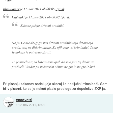
BlueRunner
je
11. nov 2011 ob 00:05
izjavil
:
kuglvinkl
je
11. nov 2011 ob 00:02
izjavil
:
Zakone pišejo državni uradniki.
No ja. Če nič drugega, nas državni uradniki tega državnega
urada, vsaj ne diskriminrajo. Za njih smo vsi kriminalci. Samo
še dokaze je potrebno zbrati.
To je miselnost, za katero sem upal, da smo jo v tej državi že
preživeli. Vendar pa nekaterim očitno ne gre in ne gre iz krvi.
Pri pisanju zakonov sodelujejo skoraj že naključni mimoidoči. Sem
bil v pisarni, ko se je nekoč pisalo predloge za dopolnitve ZKP-ja.
enadvatri
::
12. nov 2011, 12:23