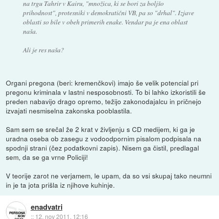
na trgu Tahrir v Kairu, "množica, ki se bori za boljšo
prihodnost", protesniki v demokratični VB, pa so "drhal". Izjave
oblasti so bile v obeh primerih enake. Vendar pa je ena oblast
naša.
Ali je res naša?
Organi pregona (beri: kremenčkovi) imajo še velik potencial pri
pregonu kriminala v lastni nesposobnosti. To bi lahko izkoristili še
preden nabavijo drago opremo, težijo zakonodajalcu in pričnejo
izvajati nesmiselna zakonska pooblastila.
Sam sem se srečal že 2 krat v življenju s CD medijem, ki ga je
uradna oseba ob zasegu z vodoodpornim pisalom podpisala na
spodnji strani (čez podatkovni zapis). Nisem ga čistil, predlagal
sem, da se ga vrne Policiji!
V teorije zarot ne verjamem, le upam, da so vsi skupaj tako neumni
in je ta jota prišla iz njihove kuhinje.
enadvatri
::
12. nov 2011, 12:16