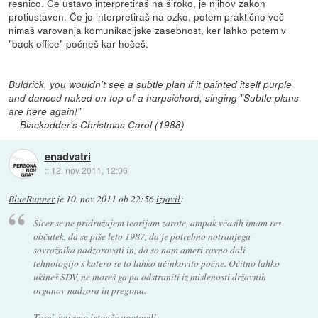
resnico. Če ustavo interpretiraš na široko, je njihov zakon
protiustaven. Če jo interpretiraš na ozko, potem praktično več
nimaš varovanja komunikacijske zasebnost, ker lahko potem v
"back office" počneš kar hočeš.
Buldrick, you wouldn't see a subtle plan if it painted itself purple
and danced naked on top of a harpsichord, singing "Subtle plans
are here again!"
Blackadder's Christmas Carol (1988)
enadvatri
::
12. nov 2011, 12:06
BlueRunner
je
10. nov 2011 ob 22:56
izjavil
:
Sicer se ne pridružujem teorijam zarote, ampak včasih imam res
občutek, da se piše leto 1987, da je potrebno notranjega
sovražnika nadzorovati in, da so nam ameri ravno dali
tehnologijo s katero se to lahko učinkovito počne. Očitno lahko
ukineš SDV, ne moreš ga pa odstraniti iz mislenosti državnih
organov nadzora in pregona.
Torej, kaj smo letos že ugotovili: