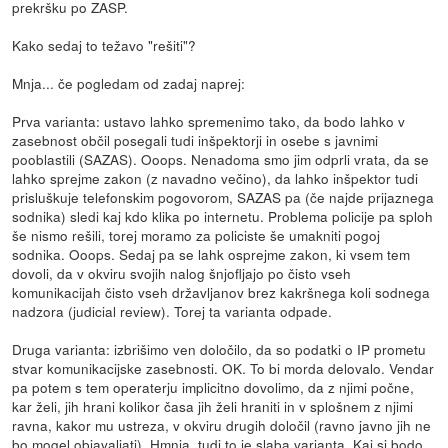
prekršku po ZASP.
Kako sedaj to težavo "rešiti"?
Mnja... če pogledam od zadaj naprej:
Prva varianta: ustavo lahko spremenimo tako, da bodo lahko v
zasebnost občil posegali tudi inšpektorji in osebe s javnimi
pooblastili (SAZAS). Ooops. Nenadoma smo jim odprli vrata, da se
lahko sprejme zakon (z navadno večino), da lahko inšpektor tudi
prisluškuje telefonskim pogovorom, SAZAS pa (če najde prijaznega
sodnika) sledi kaj kdo klika po internetu. Problema policije pa sploh
še nismo rešili, torej moramo za policiste še umakniti pogoj
sodnika. Ooops. Sedaj pa se lahk osprejme zakon, ki vsem tem
dovoli, da v okviru svojih nalog šnjofljajo po čisto vseh
komunikacijah čisto vseh državljanov brez kakršnega koli sodnega
nadzora (judicial review). Torej ta varianta odpade.
Druga varianta: izbrišimo ven določilo, da so podatki o IP prometu
stvar komunikacijske zasebnosti. OK. To bi morda delovalo. Vendar
pa potem s tem operaterju implicitno dovolimo, da z njimi počne,
kar želi, jih hrani kolikor časa jih želi hraniti in v splošnem z njimi
ravna, kakor mu ustreza, v okviru drugih določil (ravno javno jih ne
bo mogel objavaljati). Hmnja. tudi to je slaba varianta. Kaj si bodo