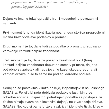
priporočam. Je IP številka potrebna za billing? Če pa ni,
potem....kaj pravi ZEKOM?
Dejansko imamo tukaj opraviti s tremi medsebojno povezanimi
momenti.
Prvi moment je to, da identifikacija neznanega storilca preprosto ni
možna brez obdelave podatkov o prometu.
Drugi moment je to, da je tudi za podatke o prometu predpisano
varovanje komunikacijske zasebnosti.
Tretji moment je to, da je za poseg v zasebnost občil (torej
komunikacijsko zasebnost) dopusten samo v primeru, da je to
potrebno za začetek ali nadaljevanje kazenskega pregona ali
varnost države in še to samo na podlagi odredbe sodišča.
Sedaj pa se postavimo v kožo policije, inšpektorjev in še kakšnega
SAZAS-a. Policija bi rada dobivala podatke o lastnikih brez
odredbe sodišča. Inšpektorji potrebujejo podatke za postopke, ki
tipično nimajo zveze ne s kaznivimi dejanji, ne z varnostjo države.
SAZAS? No, kdo si pa ne bi želel razkrivati identitete tistih, ki so v