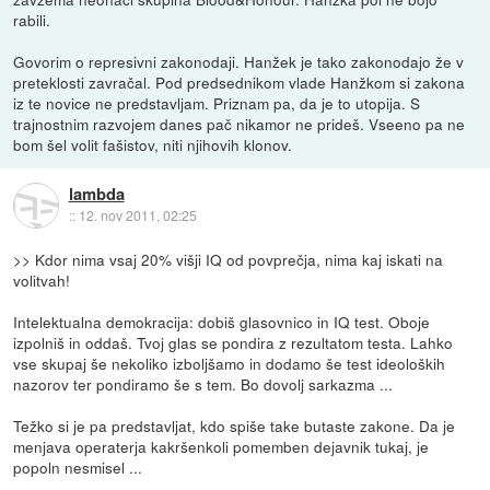
rabili.
Govorim o represivni zakonodaji. Hanžek je tako zakonodajo že v
preteklosti zavračal. Pod predsednikom vlade Hanžkom si zakona
iz te novice ne predstavljam. Priznam pa, da je to utopija. S
trajnostnim razvojem danes pač nikamor ne prideš. Vseeno pa ne
bom šel volit fašistov, niti njihovih klonov.
lambda
::
12. nov 2011, 02:25
>> Kdor nima vsaj 20% višji IQ od povprečja, nima kaj iskati na
volitvah!
Intelektualna demokracija: dobiš glasovnico in IQ test. Oboje
izpolniš in oddaš. Tvoj glas se pondira z rezultatom testa. Lahko
vse skupaj še nekoliko izboljšamo in dodamo še test ideoloških
nazorov ter pondiramo še s tem. Bo dovolj sarkazma ...
Težko si je pa predstavljat, kdo spiše take butaste zakone. Da je
menjava operaterja kakršenkoli pomemben dejavnik tukaj, je
popoln nesmisel ...