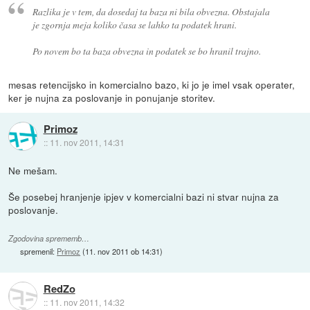
Razlika je v tem, da dosedaj ta baza ni bila obvezna. Obstajala
je zgornja meja koliko časa se lahko ta podatek hrani.
Po novem bo ta baza obvezna in podatek se bo hranil trajno.
mesas retencijsko in komercialno bazo, ki jo je imel vsak operater,
ker je nujna za poslovanje in ponujanje storitev.
Primoz
::
11. nov 2011, 14:31
Ne mešam.
Še posebej hranjenje ipjev v komercialni bazi ni stvar nujna za
poslovanje.
Zgodovina sprememb…
spremenil:
Primoz
(
11. nov 2011 ob 14:31
)
RedZo
::
11. nov 2011, 14:32