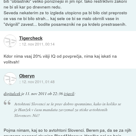
biti "oblastniki" veliko poniznejsi in jim npr. tako restriktivni zakoni
ne bi sli kar po dnevnem redu.
Seveda nekaterim ze to izgleda utopicno pa bi bilo cist preprosto
ce vas ne bi bilo strah... kaj sele ce bi se malo obrnili vase in
"dvignili" zavest... bodite posamezniki ne pa krdelo prestrasenih.
Tigercheck
::
12. nov 2011, 00:14
Kdor nima vsaj 20% višji IQ od povprečja, nima kaj iskati na
volitvah!
Oberyn
::
12. nov 2011, 01:48
digitalcek
je
11. nov 2011 ob 22:36
izjavil
:
Avtohtoni Slovenci se še prav dobro spomnimo, kako in koliko se
je Hanžek v času mandata zavzemal za stiske avtohtonih
Slovencev. Nič!
Pojma nimam, kaj so to avtohtoni Slovenci. Berem pa, da se za njih
zavzema neonaci skupina Blood&Honour. Hanžka pol ne bojo