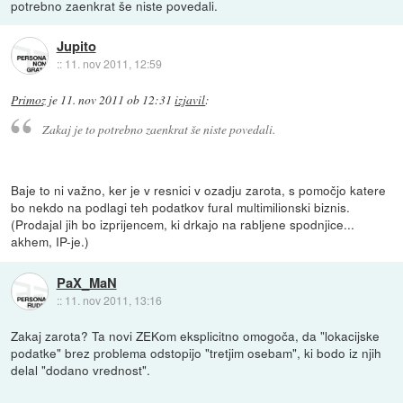
potrebno zaenkrat še niste povedali.
Jupito
::
11. nov 2011, 12:59
Primoz
je
11. nov 2011 ob 12:31
izjavil
:
Zakaj je to potrebno zaenkrat še niste povedali.
Baje to ni važno, ker je v resnici v ozadju zarota, s pomočjo katere
bo nekdo na podlagi teh podatkov fural multimilionski biznis.
(Prodajal jih bo izprijencem, ki drkajo na rabljene spodnjice...
akhem, IP-je.)
PaX_MaN
::
11. nov 2011, 13:16
Zakaj zarota? Ta novi ZEKom eksplicitno omogoča, da "lokacijske
podatke" brez problema odstopijo "tretjim osebam", ki bodo iz njih
delal "dodano vrednost".