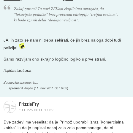
Zakaj zarota? Ta novi ZEKom eksplicitno omogoča, da
"lokacijske podatke" brez problema odstopijo "tretjim osebam",
ki bodo iz njih delal "dodano vrednost".
JA, in zato se nam ni treba sekirati, če jih brez naloga dobi tudi
policija!
Samo razvijam ono skrajno logično logiko s prve strani.
/špičastaušesa
Zgodovina sprememb…
spremenil:
Jupito
(
11. nov 2011 ob 16:05
)
FrizzleFry
::
11. nov 2011, 17:32
Dve zadevi me veselita: da je Primož uporabil izraz "komercialna
zbirka" in da je napisal nekaj zelo zelo pomembnega, da ni
podlage, da bi v tej zbirki ali bazi (ne gre za data retention)