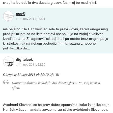
skupina bo dobila dva ducata glasov. No, moj bo med njimi.
marS
::
11. nov 2011, 20:31
ma bejž no, tile Hanžkovi so šele ta pravi klovni, zarad enega mag
pred priimkom so na listo postavl osebo ki je na zadnjih volitvah
kandidirala na Zmagecovi listi, odjebali pa osebo brez mag ki pa je
kr strokovnjak na nekem področju in ni umazana z nobeno
politiko...tko da...
digitalcek
::
11. nov 2011, 22:36
Oberyn
je
11. nov 2011 ob 18:10
izjavil
:
Hanžkova skupina bo dobila dva ducata glasov. No, moj bo med
njimi.
Avtohtoni Slovenci se še prav dobro spomnimo, kako in koliko se je
Hanžek v času mandata zavzemal za stiske avtohtonih Slovencev.