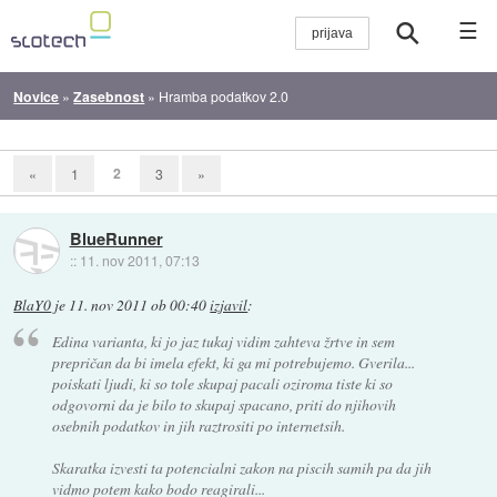
☰
Novice
»
Zasebnost
»
Hramba podatkov 2.0
2
«
1
3
»
BlueRunner
::
11. nov 2011, 07:13
BlaY0
je
11. nov 2011 ob 00:40
izjavil
:
Edina varianta, ki jo jaz tukaj vidim zahteva žrtve in sem
prepričan da bi imela efekt, ki ga mi potrebujemo. Gverila...
poiskati ljudi, ki so tole skupaj pacali oziroma tiste ki so
odgovorni da je bilo to skupaj spacano, priti do njihovih
osebnih podatkov in jih raztrositi po internetsih.
Skaratka izvesti ta potencialni zakon na piscih samih pa da jih
vidmo potem kako bodo reagirali...