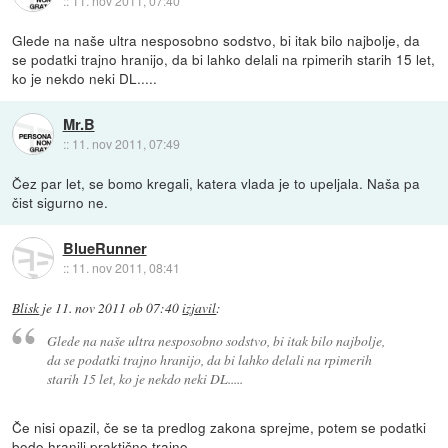
::
11. nov 2011, 07:40
Glede na naše ultra nesposobno sodstvo, bi itak bilo najbolje, da
se podatki trajno hranijo, da bi lahko delali na rpimerih starih 15 let,
ko je nekdo neki DL.....
Mr.B
::
11. nov 2011, 07:49
Čez par let, se bomo kregali, katera vlada je to upeljala. Naša pa
čist sigurno ne.
BlueRunner
::
11. nov 2011, 08:41
Blisk
je
11. nov 2011 ob 07:40
izjavil
:
Glede na naše ultra nesposobno sodstvo, bi itak bilo najbolje,
da se podatki trajno hranijo, da bi lahko delali na rpimerih
starih 15 let, ko je nekdo neki DL.....
Če nisi opazil, če se ta predlog zakona sprejme, potem se podatki
bodo hranili praktično trajno.