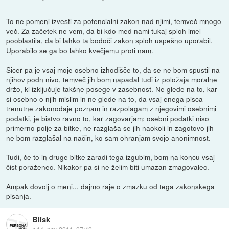
To ne pomeni izvesti za potencialni zakon nad njimi, temveč mnogo
več. Za začetek ne vem, da bi kdo med nami tukaj sploh imel
pooblastila, da bi lahko ta bodoči zakon sploh uspešno uporabil.
Uporabilo se ga bo lahko kvečjemu proti nam.
Sicer pa je vsaj moje osebno izhodišče to, da se ne bom spustil na
njihov podn nivo, temveč jih bom napadal tudi iz položaja moralne
držo, ki izključuje takšne posege v zasebnost. Ne glede na to, kar
si osebno o njih mislim in ne glede na to, da vsaj enega pisca
trenutne zakonodaje poznam in razpolagam z njegovimi osebnimi
podatki, je bistvo ravno to, kar zagovarjam: osebni podatki niso
primerno polje za bitke, ne razglaša se jih naokoli in zagotovo jih
ne bom razglašal na način, ko sam ohranjam svojo anonimnost.
Tudi, če to in druge bitke zaradi tega izgubim, bom na koncu vsaj
čist poraženec. Nikakor pa si ne želim biti umazan zmagovalec.
Ampak dovolj o meni... dajmo raje o zmazku od tega zakonskega
pisanja.
Blisk