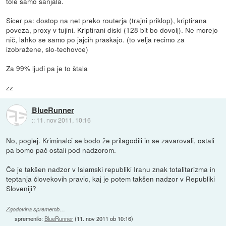
tole samo sanjala.
Sicer pa: dostop na net preko routerja (trajni priklop), kriptirana
poveza, proxy v tujini. Kriptirani diski (128 bit bo dovolj). Ne morejo
nič, lahko se samo po jajcih praskajo. (to velja recimo za
izobražene, slo-techovce)
Za 99% ljudi pa je to štala
zz
BlueRunner
::
11. nov 2011, 10:16
No, poglej. Kriminalci se bodo že prilagodili in se zavarovali, ostali
pa bomo pač ostali pod nadzorom.
Če je takšen nadzor v Islamski republiki Iranu znak totalitarizma in
teptanja človekovih pravic, kaj je potem takšen nadzor v Republiki
Sloveniji?
Zgodovina sprememb…
spremenilo:
BlueRunner
(
11. nov 2011 ob 10:16
)