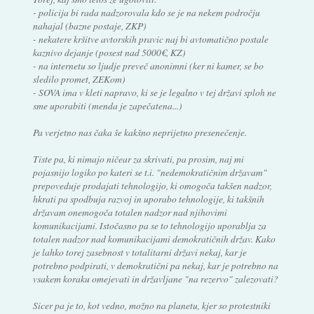
- policija bi rada nadzorovala kdo se je na nekem področju
nahajal (bazne postaje, ZKP)
- nekatere kršitve avtorskih pravic naj bi avtomatično postale
kaznivo dejanje (posest nad 5000€, KZ)
- na internetu so ljudje preveč anonimni (ker ni kamer, se bo
sledilo promet, ZEKom)
- SOVA ima v kleti napravo, ki se je legalno v tej državi sploh ne
sme uporabiti (menda je zapečatena...)
Pa verjetno nas čaka še kakšno neprijetno presenečenje.
Tiste pa, ki nimajo ničear za skrivati, pa prosim, naj mi
pojasnijo logiko po kateri se t.i. "nedemokratičnim državam"
prepoveduje prodajati tehnologijo, ki omogoča takšen nadzor,
hkrati pa spodbuja razvoj in uporabo tehnologije, ki takšnih
državam onemogoča totalen nadzor nad njihovimi
komunikacijami. Istočasno pa se to tehnologijo uporablja za
totalen nadzor nad komunikacijami demokratičnih držav. Kako
je lahko torej zasebnost v totalitarni državi nekaj, kar je
potrebno podpirati, v demokratični pa nekaj, kar je potrebno na
vsakem koraku omejevati in državljane "na rezervo" zalezovati?
Sicer pa je to, kot vedno, možno na planetu, kjer so protestniki