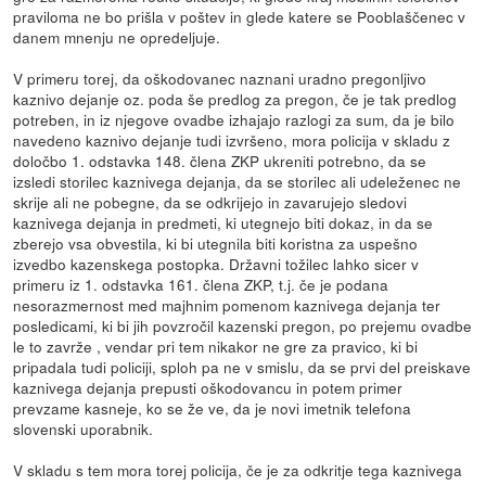
praviloma ne bo prišla v poštev in glede katere se Pooblaščenec v
danem mnenju ne opredeljuje.
V primeru torej, da oškodovanec naznani uradno pregonljivo
kaznivo dejanje oz. poda še predlog za pregon, če je tak predlog
potreben, in iz njegove ovadbe izhajajo razlogi za sum, da je bilo
navedeno kaznivo dejanje tudi izvršeno, mora policija v skladu z
določbo 1. odstavka 148. člena ZKP ukreniti potrebno, da se
izsledi storilec kaznivega dejanja, da se storilec ali udeleženec ne
skrije ali ne pobegne, da se odkrijejo in zavarujejo sledovi
kaznivega dejanja in predmeti, ki utegnejo biti dokaz, in da se
zberejo vsa obvestila, ki bi utegnila biti koristna za uspešno
izvedbo kazenskega postopka. Državni tožilec lahko sicer v
primeru iz 1. odstavka 161. člena ZKP, t.j. če je podana
nesorazmernost med majhnim pomenom kaznivega dejanja ter
posledicami, ki bi jih povzročil kazenski pregon, po prejemu ovadbe
le to zavrže , vendar pri tem nikakor ne gre za pravico, ki bi
pripadala tudi policiji, sploh pa ne v smislu, da se prvi del preiskave
kaznivega dejanja prepusti oškodovancu in potem primer
prevzame kasneje, ko se že ve, da je novi imetnik telefona
slovenski uporabnik.
V skladu s tem mora torej policija, če je za odkritje tega kaznivega