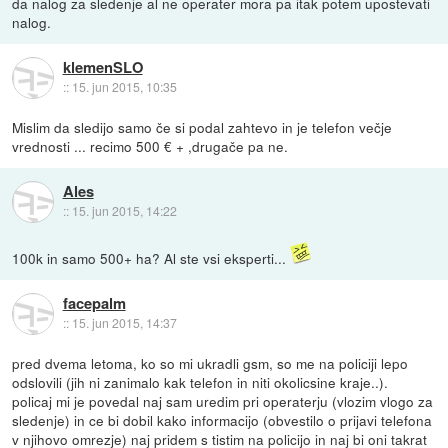
da nalog za sledenje al ne operater mora pa itak potem upostevati
nalog.
klemenSLO
::
15. jun 2015, 10:35
Mislim da sledijo samo če si podal zahtevo in je telefon večje
vrednosti ... recimo 500 € + ,drugače pa ne.
Ales
::
15. jun 2015, 14:22
100k in samo 500+ ha? Al ste vsi eksperti...
facepalm
::
15. jun 2015, 14:37
pred dvema letoma, ko so mi ukradli gsm, so me na policiji lepo
odslovili (jih ni zanimalo kak telefon in niti okolicsine kraje..).
policaj mi je povedal naj sam uredim pri operaterju (vlozim vlogo za
sledenje) in ce bi dobil kako informacijo (obvestilo o prijavi telefona
v njihovo omrezje) naj pridem s tistim na policijo in naj bi oni takrat