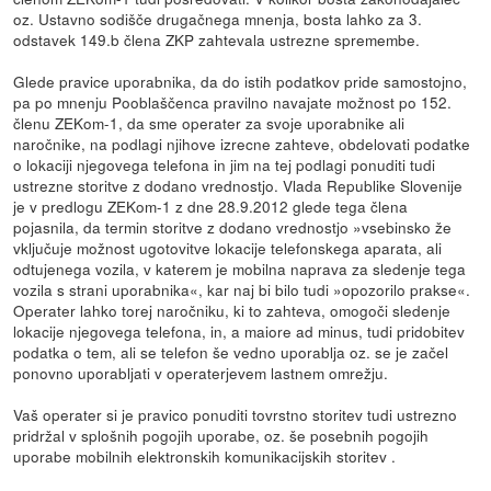
oz. Ustavno sodišče drugačnega mnenja, bosta lahko za 3.
odstavek 149.b člena ZKP zahtevala ustrezne spremembe.
Glede pravice uporabnika, da do istih podatkov pride samostojno,
pa po mnenju Pooblaščenca pravilno navajate možnost po 152.
členu ZEKom-1, da sme operater za svoje uporabnike ali
naročnike, na podlagi njihove izrecne zahteve, obdelovati podatke
o lokaciji njegovega telefona in jim na tej podlagi ponuditi tudi
ustrezne storitve z dodano vrednostjo. Vlada Republike Slovenije
je v predlogu ZEKom-1 z dne 28.9.2012 glede tega člena
pojasnila, da termin storitve z dodano vrednostjo »vsebinsko že
vključuje možnost ugotovitve lokacije telefonskega aparata, ali
odtujenega vozila, v katerem je mobilna naprava za sledenje tega
vozila s strani uporabnika«, kar naj bi bilo tudi »opozorilo prakse«.
Operater lahko torej naročniku, ki to zahteva, omogoči sledenje
lokacije njegovega telefona, in, a maiore ad minus, tudi pridobitev
podatka o tem, ali se telefon še vedno uporablja oz. se je začel
ponovno uporabljati v operaterjevem lastnem omrežju.
Vaš operater si je pravico ponuditi tovrstno storitev tudi ustrezno
pridržal v splošnih pogojih uporabe, oz. še posebnih pogojih
uporabe mobilnih elektronskih komunikacijskih storitev .