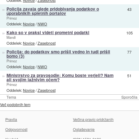
Oddelek:
Novice
/
Zasebnost
»
Policija zavaja glede pridobivanja podatkov o
43
uporabnikih spletnih portalov
Primoz
Oddelek:
Novice
/
NWO
»
Kako so v praksi videti prometni podatki
105
Mandi
Oddelek:
Novice
/
Zasebnost
»
Policija: do podatkov smo prišli vedno in tudi prišli
77
bomo (3)
Primoz
Oddelek:
Novice
/
NWO
»
Ministrstvo za pravosodje: Komu boste verjeli? Nam
51
ali svojim lažnivim očem?
Primoz
Oddelek:
Novice
/
Zasebnost
Tema
Sporočila
Več podobnih tem
Pravila
Večina pravic pridržanih
Odgovornost
Oglaševanje