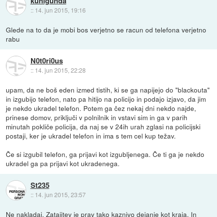
kunigunda
::
14. jun 2015, 19:16
Glede na to da je mobi bos verjetno se racun od telefona verjetno
rabu
N0t0ri0us
::
14. jun 2015, 22:28
upam, da ne boš eden izmed tistih, ki se ga napijejo do "blackouta"
in izgubijo telefon, nato pa hitijo na policijo in podajo izjavo, da jim
je nekdo ukradel telefon. Potem ga čez nekaj dni nekdo najde,
prinese domov, priključi v polnilnik in vstavi sim in ga v parih
minutah pokliče policija, da naj se v 24ih urah zglasi na policijski
postaji, ker je ukradel telefon in ima s tem cel kup težav.
Če si izgubil telefon, ga prijavi kot izgubljenega. Če ti ga je nekdo
ukradel ga pa prijavi kot ukradenega.
St235
::
14. jun 2015, 23:57
Ne nakladaj. Zatajitev je prav tako kaznivo dejanje kot kraja. In