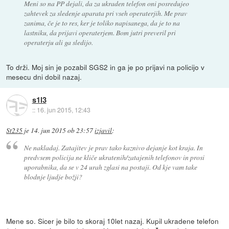
Meni so na PP dejali, da za ukraden telefon oni posredujeo
zahtevek za sledenje aparata pri vseh operaterjih. Me prav
zanima, če je to res, ker je toliko napisanega, da je to na
lastniku, da prijavi operaterjem. Bom jutri preveril pri
operaterju ali ga sledijo.
To drži. Moj sin je pozabil SGS2 in ga je po prijavi na policijo v
mesecu dni dobil nazaj.
s1l3
::
16. jun 2015, 12:43
St235
je
14. jun 2015 ob 23:57
izjavil
:
Ne nakladaj. Zatajitev je prav tako kaznivo dejanje kot kraja. In
predvsem policija ne kliče ukratenih/zatajenih telefonov in prosi
uporabnika, da se v 24 urah zglasi na postaji. Od kje vam take
blodnje ljudje božji?
Mene so. Sicer je bilo to skoraj 10let nazaj. Kupil ukradene telefon