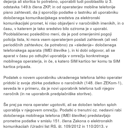
dejanja ali storilca to potrebno, uporabiti tudi pooblastilo iz 3.
odstavka 149.b člena ZKP, in od operaterjev mobilne telefonije
pisno zahtevati, da ji sporočijo podatke o lastniku ali uporabniku
določenega komunikacijskega sredstva za elektronski
komunikacijski promet, ki niso objavljeni v naročniških imenikih, in o
času, v katerem je tako sredstvo bilo oziroma je v uporabi.
Pooblaščenec posledično meni, da je pod omenjenimi pogoji
policija tista, ki mora vsem operaterjem poslati zahtevek (ali več
periodičnih zahtevkov, če potrebno) za »sledenje« določenega
telefonskega aparata (IMEI številke ), in ki dobi odgovor, ali se
aparat v času po odtujitvi uporablja v omrežju konkretnega
mobilnega operaterja, in če, s katero SIM kartico ter komu ta SIM
kartica pripada.
Podatek o novem uporabniku ukradenega telefona lahko operater
pridobi iz svoje zbirke podatkov o naročnikih (148. člen ZEKom-1),
seveda le v primeru, da je novi uporabnik telefona tudi njegov
naročnik (in ne uporabnik predplačniške storitve).
Še prej pa mora operater ugotoviti, ali se določen telefon sploh
uporablja v njegovem omrežju. Podatki o trenutni oz. nedavni rabi
določenega mobilnega telefona (IMEI številke) predstavljajo
prometne podatke v smislu 151. člena Zakona o elektronskih
komunikacijah (Uradni list RS, št. 109/2012 in 110/2013, v