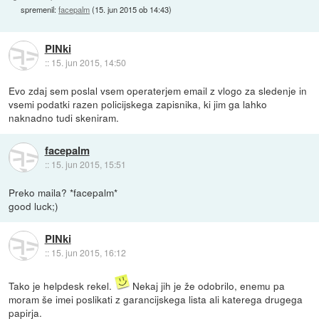
spremenil:
facepalm
(
15. jun 2015 ob 14:43
)
PINki
::
15. jun 2015, 14:50
Evo zdaj sem poslal vsem operaterjem email z vlogo za sledenje in
vsemi podatki razen policijskega zapisnika, ki jim ga lahko
naknadno tudi skeniram.
facepalm
::
15. jun 2015, 15:51
Preko maila? *facepalm*
good luck;)
PINki
::
15. jun 2015, 16:12
Tako je helpdesk rekel.
Nekaj jih je že odobrilo, enemu pa
moram še imei poslikati z garancijskega lista ali katerega drugega
papirja.