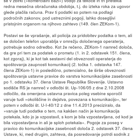
se v zbirki (»komercialni bazi«) vodijo za tekoče in tri pretekla
redna mesečna obračunska obdobja, t.j. do izteka roka za ugovor
glede plačila računa. Prav ti podatki so potem na podlagi
področnih zakonov, pod ustreznimi pogoji, lahko dosegljivi
pristojnim organom na njihovo zahtevo (149. člen ZEKom-1).
Postavi se še vprašanje, ali policija za pridobitev podatka o tem, ali
se določen telefon uporablja v omrežju določenega operaterja,
potrebuje sodno odredbo. Kot že rečeno, ZEKom-1 namreč določa,
da gre pri tem za podatek o prometu (1. in 2. odstavek 151. člena,
kot zgoraj), ki je kot tak sestavni del obveznosti operaterja do
spoštovanja zaupnosti komunikacij (2. točka 1. odstavka 147.
člena ZEKom-1) in posledično, potencialno, še širše obveznosti
spoštovanja ustavne pravice do varstva komunikacijske zasebnosti
po 1. odstavku 37. člena Ustave Republike Slovenije. Ustavno
sodišče RS je namreč v odločbi št. Up-106/05 z dne 2.10.2008
odločilo, da omenjena ustavna pravica poleg vsebine sporočil
varuje tudi »okoliščine in dejstva, povezana s komunikacijo«, ter
potem v odločbi št. U-I-40/12 z dne 11.4.2013 preciziralo, da
»varuje tudi podatke o tem, na kakšen način je komunikacija
potekala, kdo jo je vzpostavil, s kom je bila vzpostavljena, od kod je
bila vzpostavljena in ali je sploh potekala«. Pogoje za poseg v
pravico do komunikacijske zasebnosti določa 2. odstavek 37. člena
Ustave, ki, med drugim, zahteva, da posredovanje potrdi sodnik z