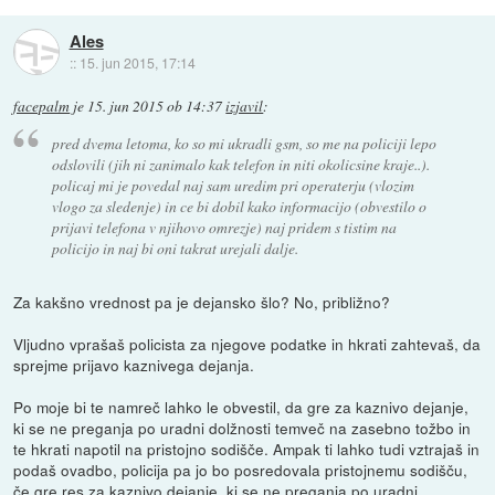
Ales
::
15. jun 2015, 17:14
facepalm
je
15. jun 2015 ob 14:37
izjavil
:
pred dvema letoma, ko so mi ukradli gsm, so me na policiji lepo
odslovili (jih ni zanimalo kak telefon in niti okolicsine kraje..).
policaj mi je povedal naj sam uredim pri operaterju (vlozim
vlogo za sledenje) in ce bi dobil kako informacijo (obvestilo o
prijavi telefona v njihovo omrezje) naj pridem s tistim na
policijo in naj bi oni takrat urejali dalje.
Za kakšno vrednost pa je dejansko šlo? No, približno?
Vljudno vprašaš policista za njegove podatke in hkrati zahtevaš, da
sprejme prijavo kaznivega dejanja.
Po moje bi te namreč lahko le obvestil, da gre za kaznivo dejanje,
ki se ne preganja po uradni dolžnosti temveč na zasebno tožbo in
te hkrati napotil na pristojno sodišče. Ampak ti lahko tudi vztrajaš in
podaš ovadbo, policija pa jo bo posredovala pristojnemu sodišču,
če gre res za kaznivo dejanje. ki se ne preganja po uradni