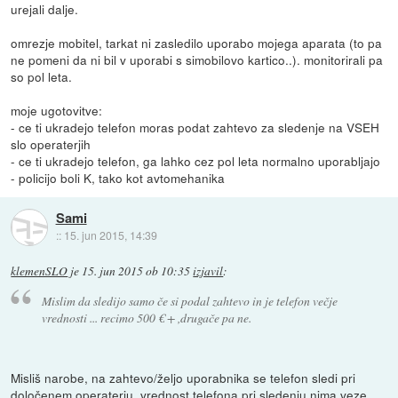
urejali dalje.
omrezje mobitel, tarkat ni zasledilo uporabo mojega aparata (to pa
ne pomeni da ni bil v uporabi s simobilovo kartico..). monitorirali pa
so pol leta.
moje ugotovitve:
- ce ti ukradejo telefon moras podat zahtevo za sledenje na VSEH
slo operaterjih
- ce ti ukradejo telefon, ga lahko cez pol leta normalno uporabljajo
- policijo boli K, tako kot avtomehanika
Sami
::
15. jun 2015, 14:39
klemenSLO
je
15. jun 2015 ob 10:35
izjavil
:
Mislim da sledijo samo če si podal zahtevo in je telefon večje
vrednosti ... recimo 500 € + ,drugače pa ne.
Misliš narobe, na zahtevo/željo uporabnika se telefon sledi pri
določenem operaterju, vrednost telefona pri sledenju nima veze.