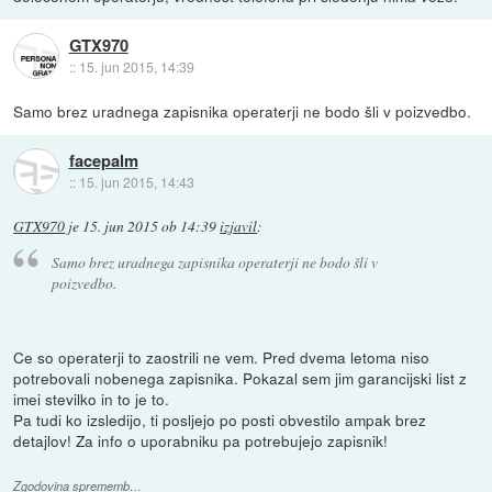
GTX970
::
15. jun 2015, 14:39
Samo brez uradnega zapisnika operaterji ne bodo šli v poizvedbo.
facepalm
::
15. jun 2015, 14:43
GTX970
je
15. jun 2015 ob 14:39
izjavil
:
Samo brez uradnega zapisnika operaterji ne bodo šli v
poizvedbo.
Ce so operaterji to zaostrili ne vem. Pred dvema letoma niso
potrebovali nobenega zapisnika. Pokazal sem jim garancijski list z
imei stevilko in to je to.
Pa tudi ko izsledijo, ti posljejo po posti obvestilo ampak brez
detajlov! Za info o uporabniku pa potrebujejo zapisnik!
Zgodovina sprememb…