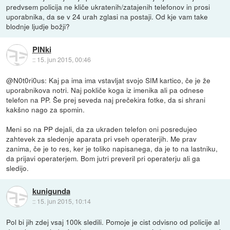
predvsem policija ne kliče ukratenih/zatajenih telefonov in prosi
uporabnika, da se v 24 urah zglasi na postaji. Od kje vam take
blodnje ljudje božji?
PINki
::
15. jun 2015, 00:46
@N0t0ri0us: Kaj pa ima ima vstavljat svojo SIM kartico, če je že
uporabnikova notri. Naj pokliče koga iz imenika ali pa odnese
telefon na PP. Še prej seveda naj prečekira fotke, da si shrani
kakšno nago za spomin.
Meni so na PP dejali, da za ukraden telefon oni posredujeo
zahtevek za sledenje aparata pri vseh operaterjih. Me prav
zanima, če je to res, ker je toliko napisanega, da je to na lastniku,
da prijavi operaterjem. Bom jutri preveril pri operaterju ali ga
sledijo.
kunigunda
::
15. jun 2015, 10:14
Pol bi jih zdej vsaj 100k sledili. Pomoje je cist odvisno od policije al