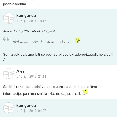
pooblaščenka
kunigunda
::
15. jun 2015, 18:17
Ales
je
15. jun 2015 ob 14:22
izjavil
:
100k in samo 500+ ha? Al ste vsi eksperti...
Sem zaokrozil. zna biti se vec, se bi vse ukradene/izgubljene sledili
:)
Ales
::
15. jun 2015, 21:14
Saj bi ti rekel, da podaj vir za te ultra natančne statistične
informacije, pa nima smisla. No, ne daj se motit.
kunigunda
::
16. jun 2015, 04:07