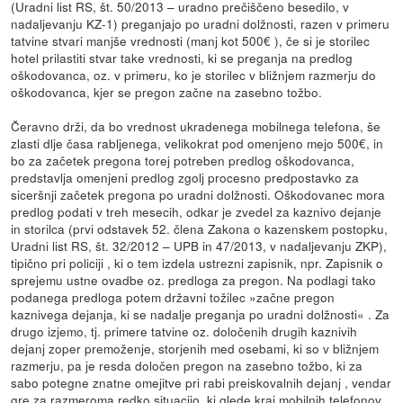
(Uradni list RS, št. 50/2013 – uradno prečiščeno besedilo, v
nadaljevanju KZ-1) preganjajo po uradni dolžnosti, razen v primeru
tatvine stvari manjše vrednosti (manj kot 500€ ), če si je storilec
hotel prilastiti stvar take vrednosti, ki se preganja na predlog
oškodovanca, oz. v primeru, ko je storilec v bližnjem razmerju do
oškodovanca, kjer se pregon začne na zasebno tožbo.
Čeravno drži, da bo vrednost ukradenega mobilnega telefona, še
zlasti dlje časa rabljenega, velikokrat pod omenjeno mejo 500€, in
bo za začetek pregona torej potreben predlog oškodovanca,
predstavlja omenjeni predlog zgolj procesno predpostavko za
siceršnji začetek pregona po uradni dolžnosti. Oškodovanec mora
predlog podati v treh mesecih, odkar je zvedel za kaznivo dejanje
in storilca (prvi odstavek 52. člena Zakona o kazenskem postopku,
Uradni list RS, št. 32/2012 – UPB in 47/2013, v nadaljevanju ZKP),
tipično pri policiji , ki o tem izdela ustrezni zapisnik, npr. Zapisnik o
sprejemu ustne ovadbe oz. predloga za pregon. Na podlagi tako
podanega predloga potem državni tožilec »začne pregon
kaznivega dejanja, ki se nadalje preganja po uradni dolžnosti« . Za
drugo izjemo, tj. primere tatvine oz. določenih drugih kaznivih
dejanj zoper premoženje, storjenih med osebami, ki so v bližnjem
razmerju, pa je resda določen pregon na zasebno tožbo, ki za
sabo potegne znatne omejitve pri rabi preiskovalnih dejanj , vendar
gre za razmeroma redko situacijo, ki glede kraj mobilnih telefonov