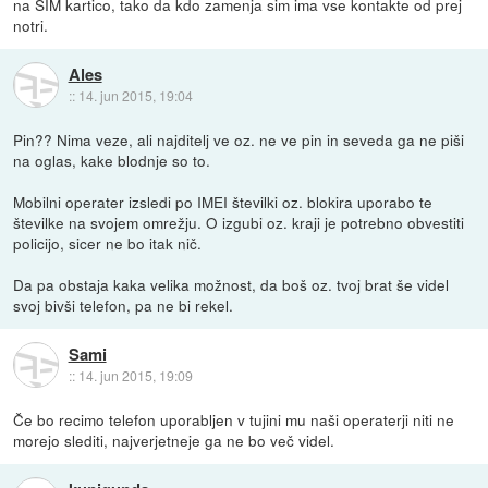
na SIM kartico, tako da kdo zamenja sim ima vse kontakte od prej
notri.
Ales
::
14. jun 2015, 19:04
Pin?? Nima veze, ali najditelj ve oz. ne ve pin in seveda ga ne piši
na oglas, kake blodnje so to.
Mobilni operater izsledi po IMEI številki oz. blokira uporabo te
številke na svojem omrežju. O izgubi oz. kraji je potrebno obvestiti
policijo, sicer ne bo itak nič.
Da pa obstaja kaka velika možnost, da boš oz. tvoj brat še videl
svoj bivši telefon, pa ne bi rekel.
Sami
::
14. jun 2015, 19:09
Če bo recimo telefon uporabljen v tujini mu naši operaterji niti ne
morejo slediti, najverjetneje ga ne bo več videl.