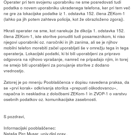
Operater pri tem svojemu uporabniku ne sme posredovati tudi
podatka o novem uporabniku ukradenega telefona, ker pri tem več
ne gre za lokacijske podatke iz 1. odstavka 152. člena ZEKom-1
(lahko pa jih potem zahteva policija, kot že obrazloženo zgoraj).
Hkrati operater ne sme, kot narekuje že dikcija 1. odstavka 152.
člena ZEKom-1, iste storitve ponuditi tudi posameznikom, ki niso
njegovi uporabniki oz. naročniki in jih zanima, ali se je njihov
mobilni telefon morebiti začel uporabljati še v omrežju tega in tega
operaterja. Lokacijski podatki, ki bi bili uporabljeni za pripravo
odgovora na njihovo vprašanje, namreč ne pripadajo njim, in torej
ne smejo biti uporabljeni za ponujanje storitve z dodano
vrednostjo.
Zatorej je po mnenju Pooblaščenca v dopisu navedena praksa, da
se »prvi korak« odkrivanja storilca »prepusti oškodovancu«,
napačna in neskladna z določbami ZEKom-1 in ZVOP-1 o varstvu
osebnih podatkov oz. komunikacijske zasebnosti.
S pozdravi,
Informacijski pooblaščenec:
Nataša Pirc Musar, univ.dipl.prav.,