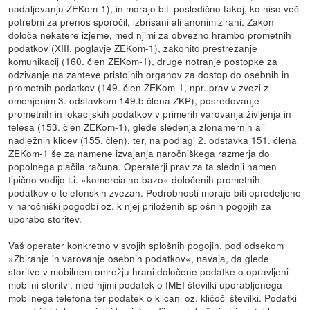
nadaljevanju ZEKom-1), in morajo biti posledično takoj, ko niso več
potrebni za prenos sporočil, izbrisani ali anonimizirani. Zakon
določa nekatere izjeme, med njimi za obvezno hrambo prometnih
podatkov (XIII. poglavje ZEKom-1), zakonito prestrezanje
komunikacij (160. člen ZEKom-1), druge notranje postopke za
odzivanje na zahteve pristojnih organov za dostop do osebnih in
prometnih podatkov (149. člen ZEKom-1, npr. prav v zvezi z
omenjenim 3. odstavkom 149.b člena ZKP), posredovanje
prometnih in lokacijskih podatkov v primerih varovanja življenja in
telesa (153. člen ZEKom-1), glede sledenja zlonamernih ali
nadležnih klicev (155. člen), ter, na podlagi 2. odstavka 151. člena
ZEKom-1 še za namene izvajanja naročniškega razmerja do
popolnega plačila računa. Operaterji prav za ta slednji namen
tipično vodijo t.i. »komercialno bazo« določenih prometnih
podatkov o telefonskih zvezah. Podrobnosti morajo biti opredeljene
v naročniški pogodbi oz. k njej priloženih splošnih pogojih za
uporabo storitev.
Vaš operater konkretno v svojih splošnih pogojih, pod odsekom
»Zbiranje in varovanje osebnih podatkov«, navaja, da glede
storitve v mobilnem omrežju hrani določene podatke o opravljeni
mobilni storitvi, med njimi podatek o IMEI številki uporabljenega
mobilnega telefona ter podatek o klicani oz. kličoči številki. Podatki