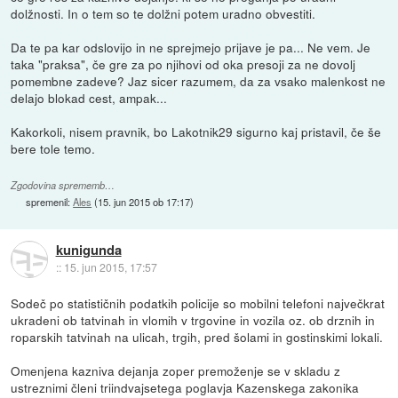
dolžnosti. In o tem so te dolžni potem uradno obvestiti.
Da te pa kar odslovijo in ne sprejmejo prijave je pa... Ne vem. Je
taka "praksa", če gre za po njihovi od oka presoji za ne dovolj
pomembne zadeve? Jaz sicer razumem, da za vsako malenkost ne
delajo blokad cest, ampak...
Kakorkoli, nisem pravnik, bo Lakotnik29 sigurno kaj pristavil, če še
bere tole temo.
Zgodovina sprememb…
spremenil:
Ales
(
15. jun 2015 ob 17:17
)
kunigunda
::
15. jun 2015, 17:57
Sodeč po statističnih podatkih policije so mobilni telefoni največkrat
ukradeni ob tatvinah in vlomih v trgovine in vozila oz. ob drznih in
roparskih tatvinah na ulicah, trgih, pred šolami in gostinskimi lokali.
Omenjena kazniva dejanja zoper premoženje se v skladu z
ustreznimi členi triindvajsetega poglavja Kazenskega zakonika