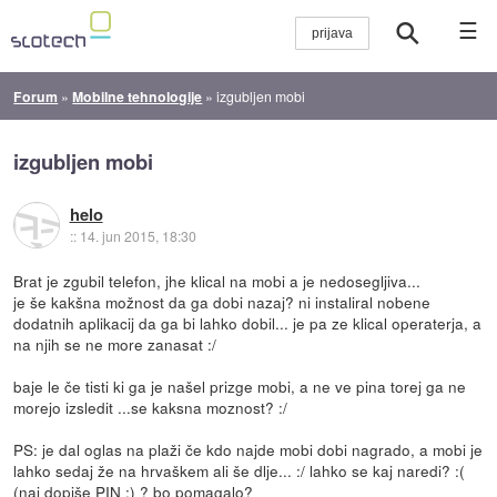
☰
Forum
»
Mobilne tehnologije
»
izgubljen mobi
izgubljen mobi
helo
::
14. jun 2015, 18:30
Brat je zgubil telefon, jhe klical na mobi a je nedosegljiva...
je še kakšna možnost da ga dobi nazaj? ni instaliral nobene
dodatnih aplikacij da ga bi lahko dobil... je pa ze klical operaterja, a
na njih se ne more zanasat :/
baje le če tisti ki ga je našel prizge mobi, a ne ve pina torej ga ne
morejo izsledit ...se kaksna moznost? :/
PS: je dal oglas na plaži če kdo najde mobi dobi nagrado, a mobi je
lahko sedaj že na hrvaškem ali še dlje... :/ lahko se kaj naredi? :(
(naj dopiše PIN :) ? bo pomagalo?