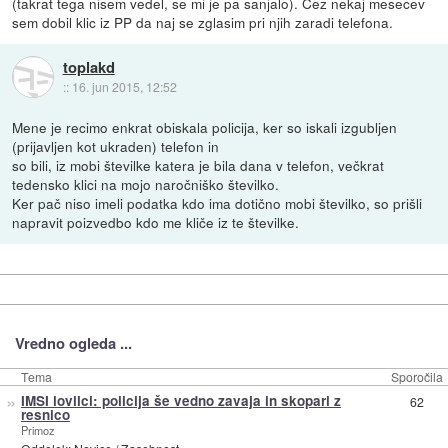
(takrat tega nisem vedel, se mi je pa sanjalo). Čez nekaj mesecev
sem dobil klic iz PP da naj se zglasim pri njih zaradi telefona.
toplakd
::
16. jun 2015, 12:52
Mene je recimo enkrat obiskala policija, ker so iskali izgubljen
(prijavljen kot ukraden) telefon in
so bili, iz mobi številke katera je bila dana v telefon, večkrat
tedensko klici na mojo naročniško številko.
Ker pač niso imeli podatka kdo ima dotično mobi številko, so prišli
napravit poizvedbo kdo me kliče iz te številke.
Vredno ogleda ...
Tema
Sporočila
»
IMSI lovilci: policija še vedno zavaja in skopari z
62
resnico
Primoz