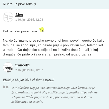
Ni vira. Iz prve roke ;)
Ales
::
16. jun 2015, 12:03
Pol pa tako povej, ane.
No, če že imamo prvo roko ravno v tej temi, povej mogoče še kaj o
tem. Kaj se zgodi npr., ko nekdo prijavi ponudniku svoj telefon kot
ukraden. Ga dejansko sledijo ali ne in koliko časa? In ali je kaj
drugače, če pride prijava s strani preiskovalnega organa?
francek1
::
16. jun 2015, 12:27
PINki
je
15. jun 2015 ob 00:46
izjavil
:
@N0t0ri0us: Kaj pa ima ima vstavljat svojo SIM kartico, če je
že uporabnikova notri. Naj pokliče koga iz imenika ali pa odnese
telefon na PP. Še prej seveda naj prečekira fotke, da si shrani
kakšno nago za spomin.