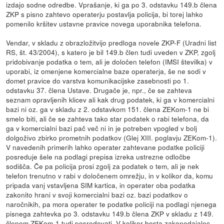
izdajo sodne odredbe. Vprašanje, ki ga po 3. odstavku 149.b člena
ZKP s pisno zahtevo operaterju postavlja policija, bi torej lahko
pomenilo kršitev ustavne pravice novega uporabnika telefona.
Vendar, v skladu z obrazložitvijo predloga novele ZKP-F (Uradni list
RS, št. 43/2004), s katero je bil 149.b člen tudi uveden v ZKP, zgolj
pridobivanje podatka o tem, ali je določen telefon (IMSI številka) v
uporabi, iz omenjene komercialne baze operaterja, še ne sodi v
domet pravice do varstva komunikacijske zasebnosti po 1.
odstavku 37. člena Ustave. Drugače je, npr., če se zahteva
seznam opravljenih klicev ali kak drug podatek, ki ga v komercialni
bazi ni oz. ga v skladu z 2. odstavkom 151. člena ZEKom-1 ne bi
smelo biti, ali če se zahteva tako star podatek o rabi telefona, da
ga v komercialni bazi pač več ni in je potreben vpogled v bolj
dolgoživo zbirko prometnih podatkov (Glej XIII. poglavju ZEKom-1).
V navedenih primerih lahko operater zahtevane podatke policiji
posreduje šele na podlagi prepisa izreka ustrezne odločbe
sodišča. Če pa policija prosi zgolj za podatek o tem, ali je nek
telefon trenutno v rabi v določenem omrežju, in v kolikor da, komu
pripada vanj vstavljena SIM kartica, in operater oba podatka
zakonito hrani v svoji komercialni bazi oz. bazi podatkov o
naročnikih, pa mora operater te podatke policiji na podlagi njenega
pisnega zahtevka po 3. odstavku 149.b člena ZKP v skladu z 149.
členom ZEKom-1 tudi posredovati. V kolikor bosta zakonodajalec