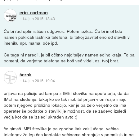
eric_cartman
::
14. jun 2015, 18:43
Če bi rad optimističen odgovor.. Potem težka.. Če bi imel kdo
namen poklicati lastnika telefona, bi takoj zavrtel eno od številk v
imeniku npr. mama, oče ipd.
Če tega ni naredil, je bil očitno najditeljev namen edino kraja. To pa
pomeni, da verjetno telefona ne boš več videl, oz. tvoj brat.
šernk
::
14. jun 2015, 19:04
prijava na policijo od tam pa z IMEI številko na operaterja, da da
IMEI na sledenje. takoj ko se tak mobitel prijavi v omrežje imajo
potem njegovo približno lokacijo, ker je pa zelo verjetno da ima
operater še podatke o številki je možnost, da se zadevo izsledi
večja kot da se izsledi ukraden avto :)
če nimaš IMEI številke je pa zgodba itak zaključena. večina
telefonov že lep čas kontakte večinoma shranjuje v pomnilnik in ne