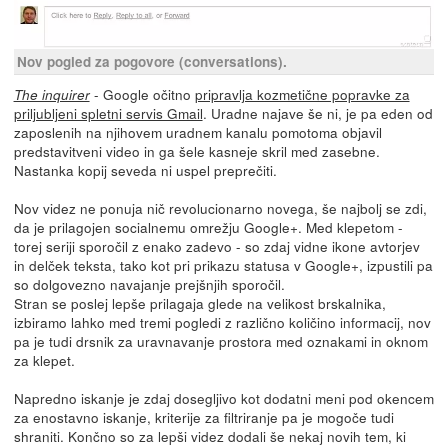
Nov pogled za pogovore (conversations).
- Google očitno
pripravlja kozmetične popravke za
The inquirer
priljubljeni spletni servis Gmail
. Uradne najave še ni, je pa eden od
zaposlenih na njihovem uradnem kanalu pomotoma objavil
predstavitveni video in ga šele kasneje skril med zasebne.
Nastanka kopij seveda ni uspel preprečiti.
Nov videz ne ponuja nič revolucionarno novega, še najbolj se zdi,
da je prilagojen socialnemu omrežju Google+. Med klepetom -
torej seriji sporočil z enako zadevo - so zdaj vidne ikone avtorjev
in delček teksta, tako kot pri prikazu statusa v Google+, izpustili pa
so dolgovezno navajanje prejšnjih sporočil.
Stran se poslej lepše prilagaja glede na velikost brskalnika,
izbiramo lahko med tremi pogledi z različno količino informacij, nov
pa je tudi drsnik za uravnavanje prostora med oznakami in oknom
za klepet.
Napredno iskanje je zdaj dosegljivo kot dodatni meni pod okencem
za enostavno iskanje, kriterije za filtriranje pa je mogoče tudi
shraniti. Končno so za lepši videz dodali še nekaj novih tem, ki