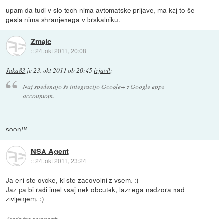
upam da tudi v slo tech nima avtomatske prijave, ma kaj to še
gesla nima shranjenega v brskalniku.
Zmajc
::
24. okt 2011, 20:08
Jaka83
je
23. okt 2011 ob 20:45
izjavil
:
Naj spedenajo še integracijo Google+ z Google apps
accountom.
soon™
NSA Agent
::
24. okt 2011, 23:24
Ja eni ste ovcke, ki ste zadovolni z vsem. :)
Jaz pa bi radi imel vsaj nek obcutek, laznega nadzora nad
zivljenjem. :)
Zgodovina sprememb…