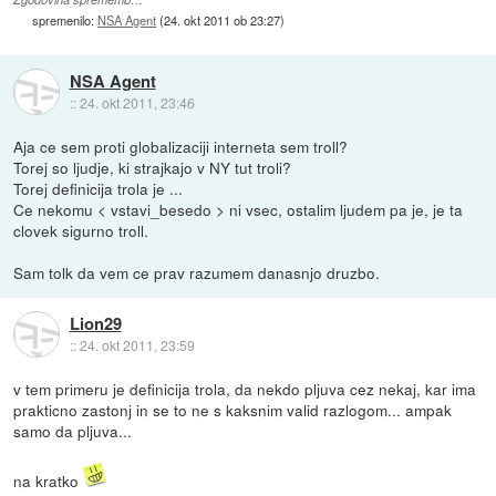
spremenilo:
NSA Agent
(
24. okt 2011 ob 23:27
)
NSA Agent
::
24. okt 2011, 23:46
Aja ce sem proti globalizaciji interneta sem troll?
Torej so ljudje, ki strajkajo v NY tut troli?
Torej definicija trola je ...
Ce nekomu < vstavi_besedo > ni vsec, ostalim ljudem pa je, je ta
clovek sigurno troll.
Sam tolk da vem ce prav razumem danasnjo druzbo.
Lion29
::
24. okt 2011, 23:59
v tem primeru je definicija trola, da nekdo pljuva cez nekaj, kar ima
prakticno zastonj in se to ne s kaksnim valid razlogom... ampak
samo da pljuva...
na kratko