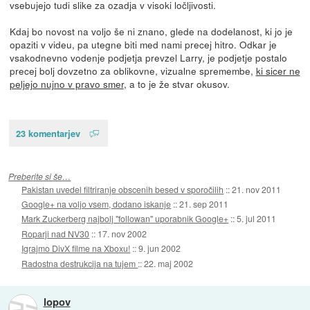
vsebujejo tudi slike za ozadja v visoki ločljivosti.
Kdaj bo novost na voljo še ni znano, glede na dodelanost, ki jo je
opaziti v videu, pa utegne biti med nami precej hitro. Odkar je
vsakodnevno vodenje podjetja prevzel Larry, je podjetje postalo
precej bolj dovzetno za oblikovne, vizualne spremembe,
ki sicer ne
peljejo nujno v pravo smer
, a to je že stvar okusov.
23 komentarjev
Preberite si še…
Pakistan uvedel filtriranje obscenih besed v sporočilih
::
21. nov 2011
Google+ na voljo vsem, dodano iskanje
::
21. sep 2011
Mark Zuckerberg najbolj "followan" uporabnik Google+
::
5. jul 2011
Roparji nad NV30
::
17. nov 2002
Igrajmo DivX filme na Xboxu!
::
9. jun 2002
Radostna destrukcija na tujem
::
22. maj 2002
lopov