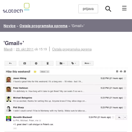
☰
Novice
»
Ostala programska oprema
»
'Gmail+'
'Gmail+'
Mandi
::
23. okt 2011
ob 15:19
Ostala programska oprema