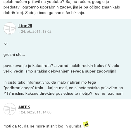
sploh hočem prijavit na youtube? Saj ne rečem, google je
predstavil ogromno uporabnih zadev, jim je pa očitno zmanjkalo
dobrih idej. Zadnje čase ga samo še biksajo.
Lion29
::
24. okt 2011, 13:02
lol
grozni ste...
povezovanje je katastrofa? a zaradi nekih redkih trolov? V zelo
veliki vecini smo s takim delovanjem seveda super zadovoljni!
in cisto tako informativno, da malo nahranimo tega
"podhranjenega' trola....kaj te moti, ce si avtomatsko prijavljen na
YT? mislim, kaksne direktne posledice te motijo? res ne razumem
šernk
::
24. okt 2011, 14:06
moti ga to, da ne more stisnit log in gumba