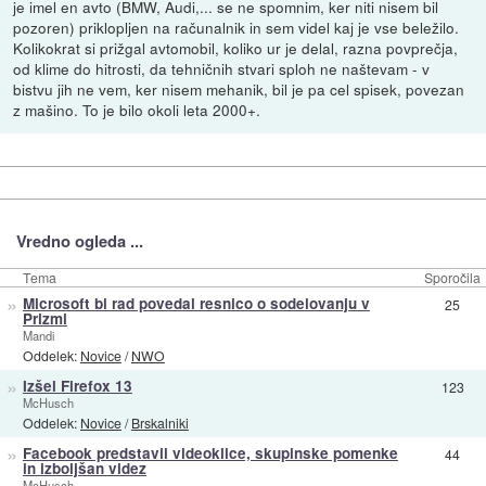
je imel en avto (BMW, Audi,... se ne spomnim, ker niti nisem bil
pozoren) priklopljen na računalnik in sem videl kaj je vse beležilo.
Kolikokrat si prižgal avtomobil, koliko ur je delal, razna povprečja,
od klime do hitrosti, da tehničnih stvari sploh ne naštevam - v
bistvu jih ne vem, ker nisem mehanik, bil je pa cel spisek, povezan
z mašino. To je bilo okoli leta 2000+.
Vredno ogleda ...
Tema
Sporočila
»
Microsoft bi rad povedal resnico o sodelovanju v
25
Prizmi
Mandi
Oddelek:
Novice
/
NWO
»
Izšel Firefox 13
123
McHusch
Oddelek:
Novice
/
Brskalniki
»
Facebook predstavil videoklice, skupinske pomenke
44
in izboljšan videz
McHusch