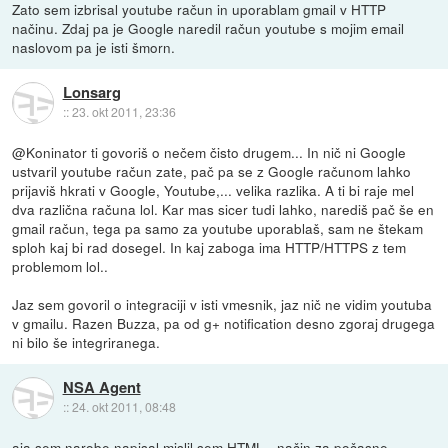
Zato sem izbrisal youtube račun in uporablam gmail v HTTP
načinu. Zdaj pa je Google naredil račun youtube s mojim email
naslovom pa je isti šmorn.
Lonsarg
::
23. okt 2011, 23:36
@Koninator ti govoriš o nečem čisto drugem... In nič ni Google
ustvaril youtube račun zate, pač pa se z Google računom lahko
prijaviš hkrati v Google, Youtube,... velika razlika. A ti bi raje mel
dva različna računa lol. Kar mas sicer tudi lahko, narediš pač še en
gmail račun, tega pa samo za youtube uporablaš, sam ne štekam
sploh kaj bi rad dosegel. In kaj zaboga ima HTTP/HTTPS z tem
problemom lol..
Jaz sem govoril o integraciji v isti vmesnik, jaz nič ne vidim youtuba
v gmailu. Razen Buzza, pa od g+ notification desno zgoraj drugega
ni bilo še integriranega.
NSA Agent
::
24. okt 2011, 08:48
aja sem narobe napisal mislil sem HTML - način za počasne