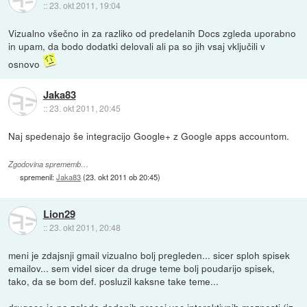
::
23. okt 2011, 19:04
Vizualno všečno in za razliko od predelanih Docs zgleda uporabno
in upam, da bodo dodatki delovali ali pa so jih vsaj vključili v
osnovo
Jaka83
::
23. okt 2011, 20:45
Naj spedenajo še integracijo Google+ z Google apps accountom.
Zgodovina sprememb…
spremenil:
Jaka83
(
23. okt 2011 ob 20:45
)
Lion29
::
23. okt 2011, 20:48
meni je zdajsnji gmail vizualno bolj pregleden... sicer sploh spisek
emailov... sem videl sicer da druge teme bolj poudarijo spisek,
tako, da se bom def. posluzil kaksne take teme...
drugace je pa zgleda dodanih precej vec interaktivnih moznosti (iz