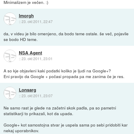
Minimalizem je večen. :)
lmorgh
::
23. okt 2011, 22:47
da, v videu je bilo omenjeno, da bodo teme ostale. še več, pojavile
se bodo HD teme.
NSA Agent
::
23. okt 2011, 23:01
A so kje objavleni kaki podatki koliko je ljudi na Google+?
Eni pravijo da Google + počasi propada pa me zanima če je res.
Lonsarg
::
23. okt 2011, 23:07
Ne samo rast je glede na začetni skok padla, pa so pametni
statistikarji to prikazali, kot da upada.
Google+ kot samostojna stvar je uspela sama po sebi pridobiti kar
nekaj uporabnikov.