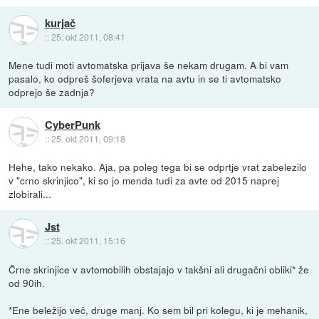
kurjač
::
25. okt 2011, 08:41
Mene tudi moti avtomatska prijava še nekam drugam. A bi vam
pasalo, ko odpreš šoferjeva vrata na avtu in se ti avtomatsko
odprejo še zadnja?
CyberPunk
::
25. okt 2011, 09:18
Hehe, tako nekako. Aja, pa poleg tega bi se odprtje vrat zabelezilo
v "crno skrinjico", ki so jo menda tudi za avte od 2015 naprej
zlobirali...
Jst
::
25. okt 2011, 15:16
Črne skrinjice v avtomobilih obstajajo v takšni ali drugačni obliki* že
od 90ih.
*Ene beležijo več, druge manj. Ko sem bil pri kolegu, ki je mehanik,