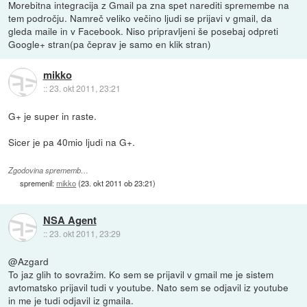
Morebitna integracija z Gmail pa zna spet narediti spremembe na
tem področju. Namreč veliko večino ljudi se prijavi v gmail, da
gleda maile in v Facebook. Niso pripravljeni še posebaj odpreti
Google+ stran(pa čeprav je samo en klik stran)
mikko
::
23. okt 2011, 23:21
G+ je super in raste.
Sicer je pa 40mio ljudi na G+.
Zgodovina sprememb…
spremenil:
mikko
(
23. okt 2011 ob 23:21
)
NSA Agent
::
23. okt 2011, 23:29
@Azgard
To jaz glih to sovražim. Ko sem se prijavil v gmail me je sistem
avtomatsko prijavil tudi v youtube. Nato sem se odjavil iz youtube
in me je tudi odjavil iz gmaila.