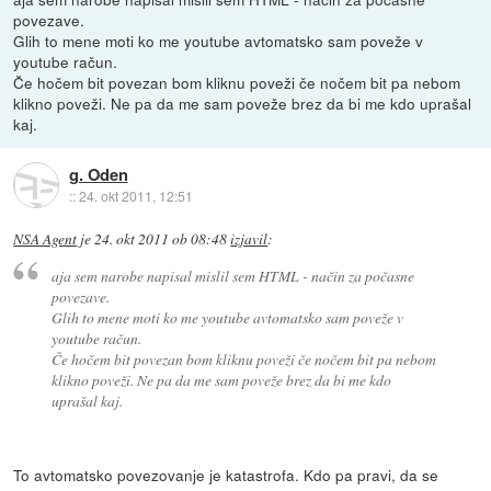
povezave.
Glih to mene moti ko me youtube avtomatsko sam poveže v
youtube račun.
Če hočem bit povezan bom kliknu poveži če nočem bit pa nebom
klikno poveži. Ne pa da me sam poveže brez da bi me kdo uprašal
kaj.
g. Oden
::
24. okt 2011, 12:51
NSA Agent
je
24. okt 2011 ob 08:48
izjavil
:
aja sem narobe napisal mislil sem HTML - način za počasne
povezave.
Glih to mene moti ko me youtube avtomatsko sam poveže v
youtube račun.
Če hočem bit povezan bom kliknu poveži če nočem bit pa nebom
klikno poveži. Ne pa da me sam poveže brez da bi me kdo
uprašal kaj.
To avtomatsko povezovanje je katastrofa. Kdo pa pravi, da se