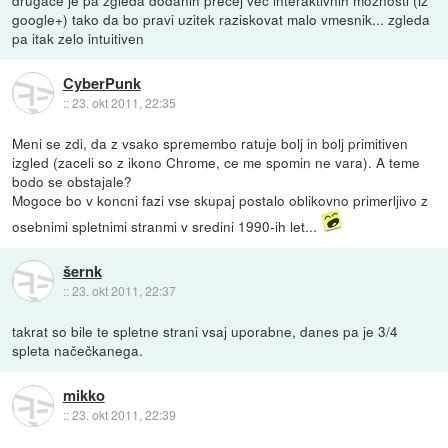
google+) tako da bo pravi uzitek raziskovat malo vmesnik... zgleda
pa itak zelo intuitiven
CyberPunk
::
23. okt 2011, 22:35
Meni se zdi, da z vsako spremembo ratuje bolj in bolj primitiven
izgled (zaceli so z ikono Chrome, ce me spomin ne vara). A teme
bodo se obstajale?
Mogoce bo v koncni fazi vse skupaj postalo oblikovno primerljivo z
osebnimi spletnimi stranmi v sredini 1990-ih let...
šernk
::
23. okt 2011, 22:37
takrat so bile te spletne strani vsaj uporabne, danes pa je 3/4
spleta načečkanega.
mikko
::
23. okt 2011, 22:39