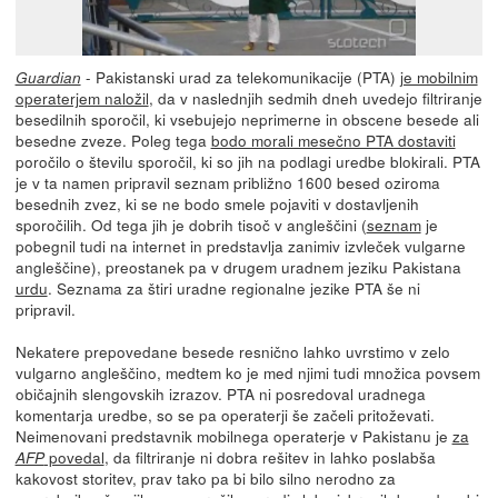
- Pakistanski urad za telekomunikacije (PTA)
je mobilnim
Guardian
operaterjem naložil
, da v naslednjih sedmih dneh uvedejo filtriranje
besedilnih sporočil, ki vsebujejo neprimerne in obscene besede ali
besedne zveze. Poleg tega
bodo morali mesečno PTA dostaviti
poročilo o številu sporočil, ki so jih na podlagi uredbe blokirali. PTA
je v ta namen pripravil seznam približno 1600 besed oziroma
besednih zvez, ki se ne bodo smele pojaviti v dostavljenih
sporočilih. Od tega jih je dobrih tisoč v angleščini (
seznam
je
pobegnil tudi na internet in predstavlja zanimiv izvleček vulgarne
angleščine), preostanek pa v drugem uradnem jeziku Pakistana
urdu
. Seznama za štiri uradne regionalne jezike PTA še ni
pripravil.
Nekatere prepovedane besede resnično lahko uvrstimo v zelo
vulgarno angleščino, medtem ko je med njimi tudi množica povsem
običajnih slengovskih izrazov. PTA ni posredoval uradnega
komentarja uredbe, so se pa operaterji še začeli pritoževati.
Neimenovani predstavnik mobilnega operaterje v Pakistanu je
za
povedal
, da filtriranje ni dobra rešitev in lahko poslabša
AFP
kakovost storitev, prav tako pa bi bilo silno nerodno za