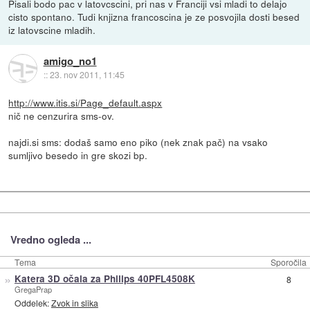
Pisali bodo pac v latovcscini, pri nas v Franciji vsi mladi to delajo
cisto spontano. Tudi knjizna francoscina je ze posvojila dosti besed
iz latovscine mladih.
amigo_no1
::
23. nov 2011, 11:45
http://www.itis.si/Page_default.aspx
nič ne cenzurira sms-ov.
najdi.si sms: dodaš samo eno piko (nek znak pač) na vsako
sumljivo besedo in gre skozi bp.
Vredno ogleda ...
Tema
Sporočila
»
Katera 3D očala za Philips 40PFL4508K
8
GregaPrap
Oddelek:
Zvok in slika