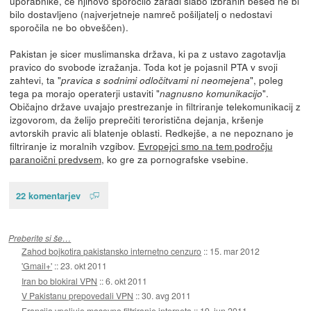
uporabnike, če njihovo sporočilo zaradi slabo izbranih besed ne bi
bilo dostavljeno (najverjetneje namreč pošiljatelj o nedostavi
sporočila ne bo obveščen).
Pakistan je sicer muslimanska država, ki pa z ustavo zagotavlja
pravico do svobode izražanja. Toda kot je pojasnil PTA v svoji
zahtevi, ta "
", poleg
pravica s sodnimi odločitvami ni neomejena
tega pa morajo operaterji ustaviti "
".
nagnusno komunikacijo
Običajno države uvajajo prestrezanje in filtriranje telekomunikacij z
izgovorom, da želijo preprečiti teroristična dejanja, kršenje
avtorskih pravic ali blatenje oblasti. Redkejše, a ne nepoznano je
filtriranje iz moralnih vzgibov.
Evropejci smo na tem področju
paranoični predvsem
, ko gre za pornografske vsebine.
22 komentarjev
Preberite si še…
Zahod bojkotira pakistansko internetno cenzuro
::
15. mar 2012
'Gmail+'
::
23. okt 2011
Iran bo blokiral VPN
::
6. okt 2011
V Pakistanu prepovedali VPN
::
30. avg 2011
Francija vpeljuje masovno filtriranje interneta
::
19. jun 2011