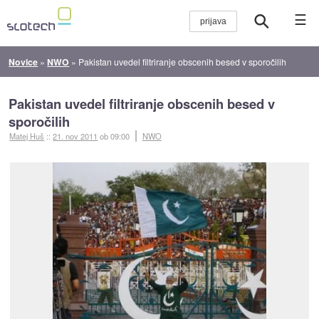
☰
Novice
»
NWO
»
Pakistan uvedel filtriranje obscenih besed v sporočilih
Pakistan uvedel filtriranje obscenih besed v
sporočilih
Matej Huš
::
21. nov 2011
ob 09:00
NWO