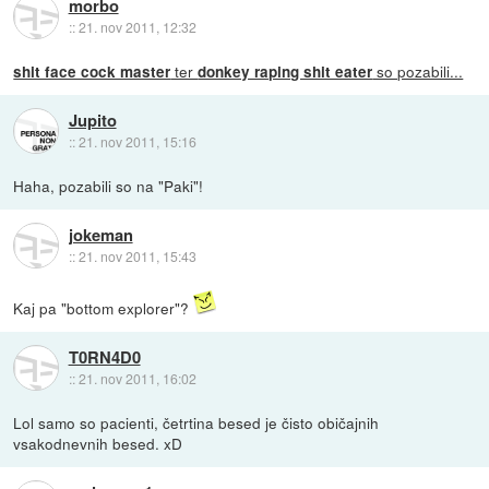
morbo
::
21. nov 2011, 12:32
ter
so pozabili...
shit face cock master
donkey raping shit eater
Jupito
::
21. nov 2011, 15:16
Haha, pozabili so na "Paki"!
jokeman
::
21. nov 2011, 15:43
Kaj pa "bottom explorer"?
T0RN4D0
::
21. nov 2011, 16:02
Lol samo so pacienti, četrtina besed je čisto običajnih
vsakodnevnih besed. xD