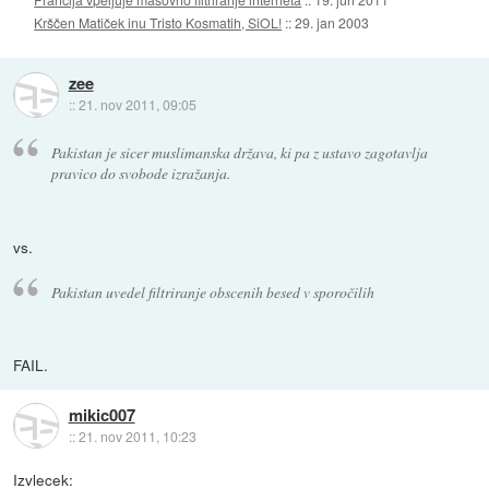
Krščen Matiček inu Tristo Kosmatih, SiOL!
::
29. jan 2003
zee
::
21. nov 2011, 09:05
Pakistan je sicer muslimanska država, ki pa z ustavo zagotavlja
pravico do svobode izražanja.
vs.
Pakistan uvedel filtriranje obscenih besed v sporočilih
FAIL.
mikic007
::
21. nov 2011, 10:23
Izvlecek: