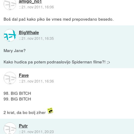
amigo_no1
::
21. nov 2011, 16:06
Boš dal pač kako piko še vmes med prepovedano besedo.
BigWhale
::
21. nov 2011, 16:35
Mary Jane?
Kako hudica pa potem podnaslovijo Spiderman filme?! ;>
Fave
::
21. nov 2011, 16:36
98. BIG BITCH
99. BIG BITCH
2 krat, da bo bolj ziher
Putr
::
21. nov 2011, 20:23