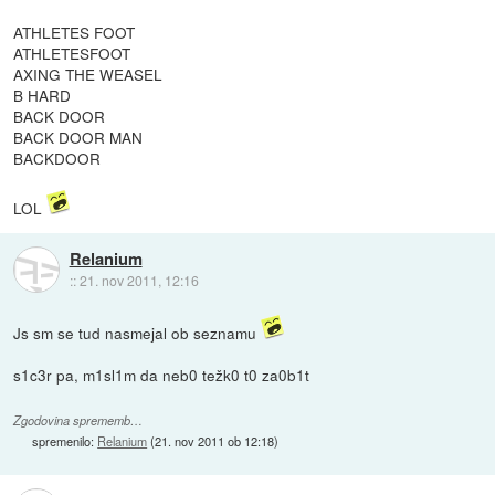
ATHLETES FOOT
ATHLETESFOOT
AXING THE WEASEL
B HARD
BACK DOOR
BACK DOOR MAN
BACKDOOR
LOL
Relanium
::
21. nov 2011, 12:16
Js sm se tud nasmejal ob seznamu
s1c3r pa, m1sl1m da neb0 težk0 t0 za0b1t
Zgodovina sprememb…
spremenilo:
Relanium
(
21. nov 2011 ob 12:18
)