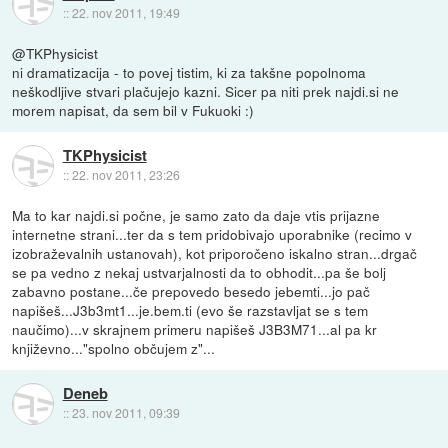
::
22. nov 2011, 19:49
@TKPhysicist
ni dramatizacija - to povej tistim, ki za takšne popolnoma
neškodljive stvari plačujejo kazni. Sicer pa niti prek najdi.si ne
morem napisat, da sem bil v Fukuoki :)
TKPhysicist
::
22. nov 2011, 23:26
Ma to kar najdi.si počne, je samo zato da daje vtis prijazne
internetne strani...ter da s tem pridobivajo uporabnike (recimo v
izobraževalnih ustanovah), kot priporočeno iskalno stran...drgač
se pa vedno z nekaj ustvarjalnosti da to obhodit...pa še bolj
zabavno postane...če prepovedo besedo jebemti...jo pač
napišeš...J3b3mt1...je.bem.ti (evo še razstavljat se s tem
naučimo)...v skrajnem primeru napišeš J3B3M71...al pa kr
književno..."spolno občujem z"...
Deneb
::
23. nov 2011, 09:39