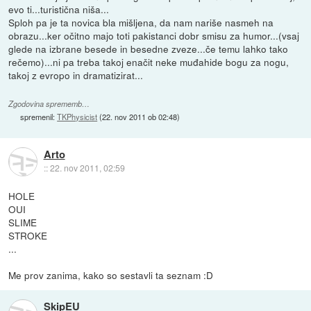
evo ti...turistična niša...
Sploh pa je ta novica bla mišljena, da nam nariše nasmeh na
obrazu...ker očitno majo toti pakistanci dobr smisu za humor...(vsaj
glede na izbrane besede in besedne zveze...če temu lahko tako
rečemo)...ni pa treba takoj enačit neke muđahide bogu za nogu,
takoj z evropo in dramatizirat...
Zgodovina sprememb…
spremenil:
TKPhysicist
(
22. nov 2011 ob 02:48
)
Arto
::
22. nov 2011, 02:59
HOLE
OUI
SLIME
STROKE
...
Me prov zanima, kako so sestavli ta seznam :D
SkipEU