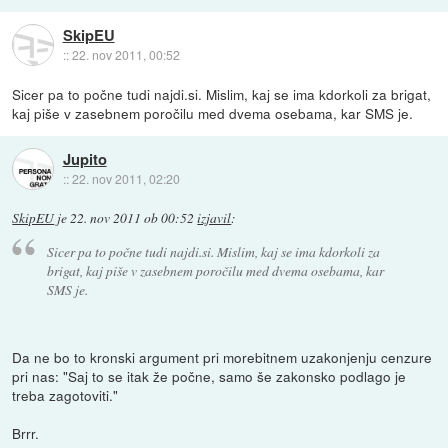
SkipEU
::
22. nov 2011, 00:52
Sicer pa to počne tudi najdi.si. Mislim, kaj se ima kdorkoli za brigat,
kaj piše v zasebnem poročilu med dvema osebama, kar SMS je.
Jupito
::
22. nov 2011, 02:20
SkipEU
je
22. nov 2011 ob 00:52
izjavil
:
Sicer pa to počne tudi najdi.si. Mislim, kaj se ima kdorkoli za
brigat, kaj piše v zasebnem poročilu med dvema osebama, kar
SMS je.
Da ne bo to kronski argument pri morebitnem uzakonjenju cenzure
pri nas: "Saj to se itak že počne, samo še zakonsko podlago je
treba zagotoviti."
Brrr.