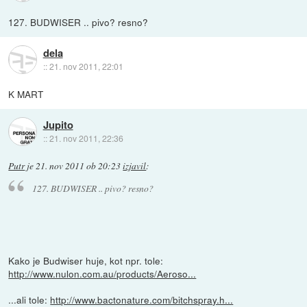
127. BUDWISER .. pivo? resno?
dela
::
21. nov 2011, 22:01
K MART
Jupito
::
21. nov 2011, 22:36
Putr
je
21. nov 2011 ob 20:23
izjavil
:
127. BUDWISER .. pivo? resno?
Kako je Budwiser huje, kot npr. tole:
http://www.nulon.com.au/products/Aeroso...
...ali tole:
http://www.bactonature.com/bitchspray.h...