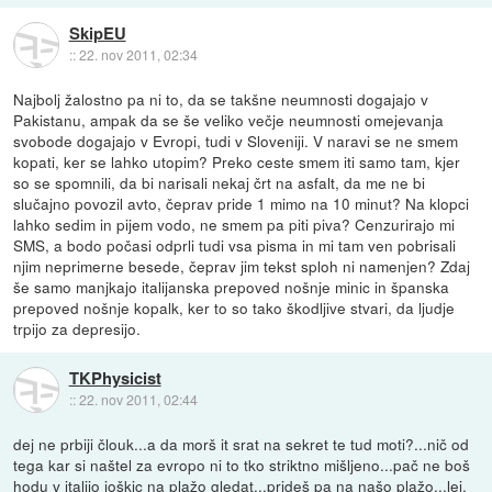
SkipEU
::
22. nov 2011, 02:34
Najbolj žalostno pa ni to, da se takšne neumnosti dogajajo v
Pakistanu, ampak da se še veliko večje neumnosti omejevanja
svobode dogajajo v Evropi, tudi v Sloveniji. V naravi se ne smem
kopati, ker se lahko utopim? Preko ceste smem iti samo tam, kjer
so se spomnili, da bi narisali nekaj črt na asfalt, da me ne bi
slučajno povozil avto, čeprav pride 1 mimo na 10 minut? Na klopci
lahko sedim in pijem vodo, ne smem pa piti piva? Cenzurirajo mi
SMS, a bodo počasi odprli tudi vsa pisma in mi tam ven pobrisali
njim neprimerne besede, čeprav jim tekst sploh ni namenjen? Zdaj
še samo manjkajo italijanska prepoved nošnje minic in španska
prepoved nošnje kopalk, ker to so tako škodljive stvari, da ljudje
trpijo za depresijo.
TKPhysicist
::
22. nov 2011, 02:44
dej ne prbiji člouk...a da morš it srat na sekret te tud moti?...nič od
tega kar si naštel za evropo ni to tko striktno mišljeno...pač ne boš
hodu v italijo joškic na plažo gledat...prideš pa na našo plažo...lej,