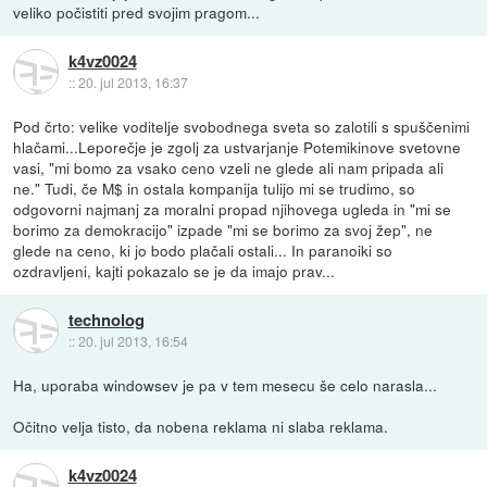
veliko počistiti pred svojim pragom...
k4vz0024
::
20. jul 2013, 16:37
Pod črto: velike voditelje svobodnega sveta so zalotili s spuščenimi
hlačami...Leporečje je zgolj za ustvarjanje Potemikinove svetovne
vasi, "mi bomo za vsako ceno vzeli ne glede ali nam pripada ali
ne." Tudi, če M$ in ostala kompanija tulijo mi se trudimo, so
odgovorni najmanj za moralni propad njihovega ugleda in "mi se
borimo za demokracijo" izpade "mi se borimo za svoj žep", ne
glede na ceno, ki jo bodo plačali ostali... In paranoiki so
ozdravljeni, kajti pokazalo se je da imajo prav...
technolog
::
20. jul 2013, 16:54
Ha, uporaba windowsev je pa v tem mesecu še celo narasla...
Očitno velja tisto, da nobena reklama ni slaba reklama.
k4vz0024