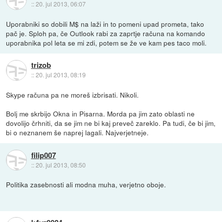
::
20. jul 2013, 06:07
Uporabniki so dobili M$ na laži in to pomeni upad prometa, tako
pač je. Sploh pa, če Outlook rabi za zaprtje računa na komando
uporabnika pol leta se mi zdi, potem se že ve kam pes taco moli.
trizob
::
20. jul 2013, 08:19
Skype računa pa ne moreš izbrisati. Nikoli.
Bolj me skrbijo Okna in Pisarna. Morda pa jim zato oblasti ne
dovolijo črhniti, da se jim ne bi kaj preveč zareklo. Pa tudi, če bi jim,
bi o neznanem še naprej lagali. Najverjetneje.
filip007
::
20. jul 2013, 08:50
Politika zasebnosti ali modna muha, verjetno oboje.