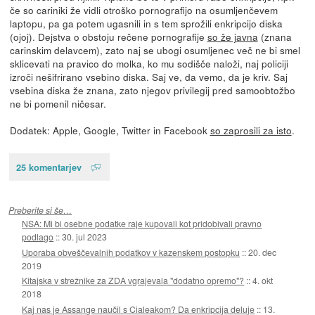
če so cariniki že vidli otroško pornografijo na osumljenčevem
laptopu, pa ga potem ugasnili in s tem sprožili enkripcijo diska
(ojoj). Dejstva o obstoju rečene pornografije
so že javna
(znana
carinskim delavcem), zato naj se ubogi osumljenec več ne bi smel
sklicevati na pravico do molka, ko mu sodišče naloži, naj policiji
izroči nešifrirano vsebino diska. Saj ve, da vemo, da je kriv. Saj
vsebina diska že znana, zato njegov privilegij pred samoobtožbo
ne bi pomenil ničesar.
Dodatek: Apple, Google, Twitter in Facebook
so zaprosili za isto
.
25 komentarjev
Preberite si še…
NSA: Mi bi osebne podatke raje kupovali kot pridobivali pravno
podlago
::
30. jul 2023
Uporaba obveščevalnih podatkov v kazenskem postopku
::
20. dec
2019
Kitajska v strežnike za ZDA vgrajevala "dodatno opremo"?
::
4. okt
2018
Kaj nas je Assange naučil s Cialeakom? Da enkripcija deluje
::
13.