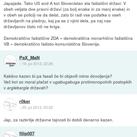
Japajade. Tako US and A kot Slovenistan sta fašistični državi. V
obeh veljata dve pravni državi (za bolj enake in za manj enake) in
v obeh se policiji ne da delat, zato bi radi vse podatke o vseh
državljanih na pladnju, kaj pa se z njimi dela, pa naj nas
državljanov čisto nič ne briga.
Demokratično fašistične ZDA = demokratična monarhično fašistična
VB = demokratično fašisto-komunistična Slovenija.
PaX_MaN
::
19. jul 2013, 22:26
Kakšno kazen bi pa fasali če bi objavili mimo dovoljenja?
Več kot so moral plačat v
protimonopolnih postopkih
ugabugabuga
v
državah?
arglebargle
r0ker
::
20. jul 2013, 03:32
Jap, za razkritje državne tajnosti bi dobili denarno kazen.
filip007