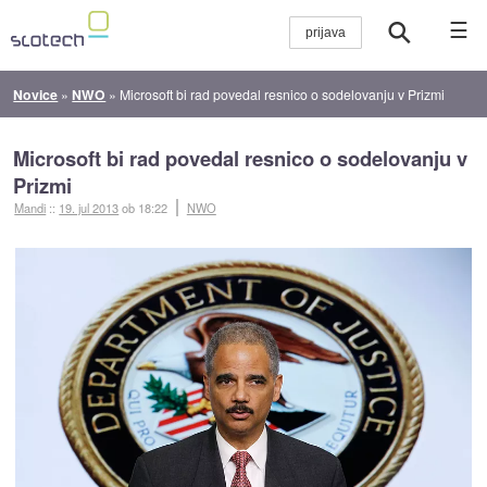
☰
Novice
»
NWO
»
Microsoft bi rad povedal resnico o sodelovanju v Prizmi
Microsoft bi rad povedal resnico o sodelovanju v
Prizmi
Mandi
::
19. jul 2013
ob 18:22
NWO