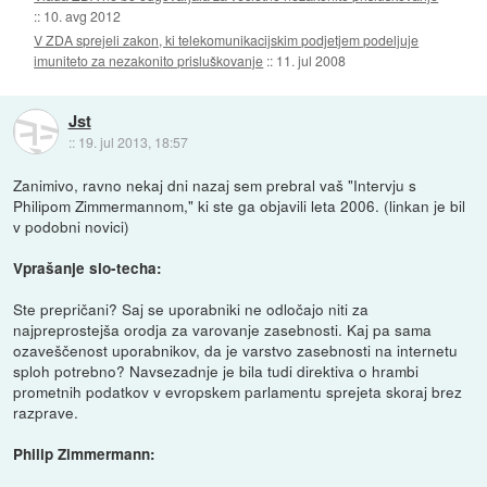
::
10. avg 2012
V ZDA sprejeli zakon, ki telekomunikacijskim podjetjem podeljuje
imuniteto za nezakonito prisluškovanje
::
11. jul 2008
Jst
::
19. jul 2013, 18:57
Zanimivo, ravno nekaj dni nazaj sem prebral vaš "Intervju s
Philipom Zimmermannom," ki ste ga objavili leta 2006. (linkan je bil
v podobni novici)
Vprašanje slo-techa:
Ste prepričani? Saj se uporabniki ne odločajo niti za
najpreprostejša orodja za varovanje zasebnosti. Kaj pa sama
ozaveščenost uporabnikov, da je varstvo zasebnosti na internetu
sploh potrebno? Navsezadnje je bila tudi direktiva o hrambi
prometnih podatkov v evropskem parlamentu sprejeta skoraj brez
razprave.
Philip Zimmermann: