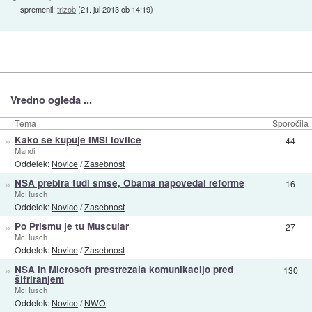
spremenil:
trizob
(
21. jul 2013 ob 14:19
)
Vredno ogleda ...
Tema
Sporočila
»
Kako se kupuje IMSI lovilce
44
Mandi
Oddelek:
Novice
/
Zasebnost
»
NSA prebira tudi smse, Obama napovedal reforme
16
McHusch
Oddelek:
Novice
/
Zasebnost
»
Po Prismu je tu Muscular
27
McHusch
Oddelek:
Novice
/
Zasebnost
»
NSA in Microsoft prestrezala komunikacijo pred
130
šifriranjem
McHusch
Oddelek:
Novice
/
NWO