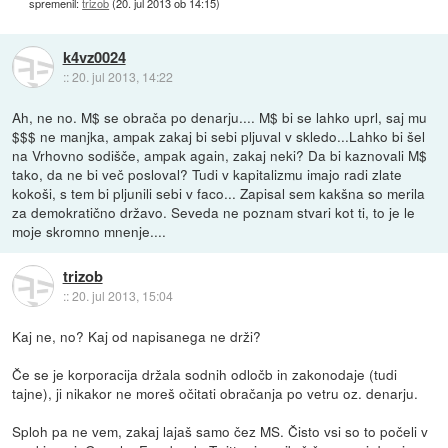
spremenil:
trizob
(
20. jul 2013 ob 14:15
)
k4vz0024
::
20. jul 2013, 14:22
Ah, ne no. M$ se obrača po denarju.... M$ bi se lahko uprl, saj mu
$$$ ne manjka, ampak zakaj bi sebi pljuval v skledo...Lahko bi šel
na Vrhovno sodišče, ampak again, zakaj neki? Da bi kaznovali M$
tako, da ne bi več posloval? Tudi v kapitalizmu imajo radi zlate
kokoši, s tem bi pljunili sebi v faco... Zapisal sem kakšna so merila
za demokratično državo. Seveda ne poznam stvari kot ti, to je le
moje skromno mnenje....
trizob
::
20. jul 2013, 15:04
Kaj ne, no? Kaj od napisanega ne drži?
Če se je korporacija držala sodnih odločb in zakonodaje (tudi
tajne), ji nikakor ne moreš očitati obračanja po vetru oz. denarju.
Sploh pa ne vem, zakaj lajaš samo čez MS. Čisto vsi so to počeli v