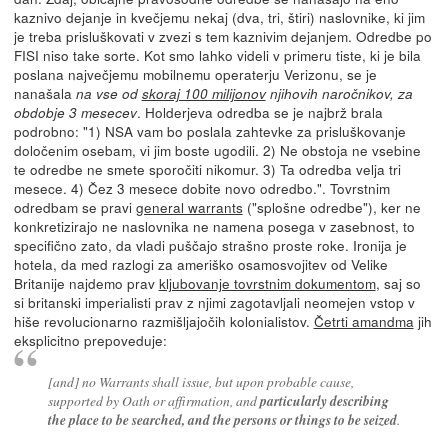
kaznivo dejanje in kvečjemu nekaj (dva, tri, štiri) naslovnike, ki jim
je treba prisluškovati v zvezi s tem kaznivim dejanjem. Odredbe po
FISI niso take sorte. Kot smo lahko videli v primeru tiste, ki je bila
poslana največjemu mobilnemu operaterju Verizonu, se je
nanašala
na vse od
skoraj 100 milijonov
njihovih naročnikov, za
. Holderjeva odredba se je najbrž brala
obdobje 3 mesecev
podrobno: "1) NSA vam bo poslala zahtevke za prisluškovanje
določenim osebam, vi jim boste ugodili. 2) Ne obstoja ne vsebine
te odredbe ne smete sporočiti nikomur. 3) Ta odredba velja tri
mesece. 4) Čez 3 mesece dobite novo odredbo.". Tovrstnim
odredbam se pravi
general warrants
("splošne odredbe"), ker ne
konkretizirajo ne naslovnika ne namena posega v zasebnost, to
specifično zato, da vladi puščajo strašno proste roke. Ironija je
hotela, da med razlogi za ameriško osamosvojitev od Velike
Britanije najdemo prav
kljubovanje tovrstnim dokumentom
, saj so
si britanski imperialisti prav z njimi zagotavljali neomejen vstop v
hiše revolucionarno razmišljajočih kolonialistov.
Četrti amandma
jih
eksplicitno prepoveduje:
[and] no Warrants shall issue, but upon probable cause,
supported by Oath or affirmation, and
particularly describing
the place to be searched, and the persons or things to be seized
.