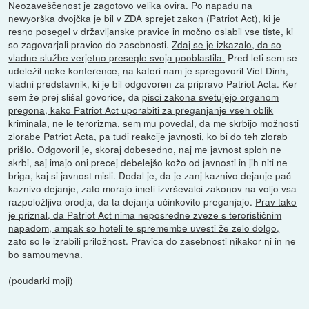
Neozaveščenost je zagotovo velika ovira. Po napadu na
newyorška dvojčka je bil v ZDA sprejet zakon (Patriot Act), ki je
resno posegel v državljanske pravice in močno oslabil vse tiste, ki
so zagovarjali pravico do zasebnosti.
Zdaj se je izkazalo, da so
vladne službe verjetno presegle svoja pooblastila.
Pred leti sem se
udeležil neke konference, na kateri nam je spregovoril Viet Dinh,
vladni predstavnik, ki je bil odgovoren za pripravo Patriot Acta. Ker
sem že prej slišal govorice, da
pisci zakona svetujejo organom
pregona, kako Patriot Act uporabiti za preganjanje vseh oblik
kriminala, ne le terorizma,
sem mu povedal, da me skrbijo možnosti
zlorabe Patriot Acta, pa tudi reakcije javnosti, ko bi do teh zlorab
prišlo. Odgovoril je, skoraj dobesedno, naj me javnost sploh ne
skrbi, saj imajo oni precej debelejšo kožo od javnosti in jih niti ne
briga, kaj si javnost misli. Dodal je, da je zanj kaznivo dejanje pač
kaznivo dejanje, zato morajo imeti izvrševalci zakonov na voljo vsa
razpoložljiva orodja, da ta dejanja učinkovito preganjajo.
Prav tako
je priznal, da Patriot Act nima neposredne zveze s terorističnim
napadom, ampak so hoteli te spremembe uvesti že zelo dolgo,
zato so le izrabili priložnost.
Pravica do zasebnosti nikakor ni in ne
bo samoumevna.
(poudarki moji)