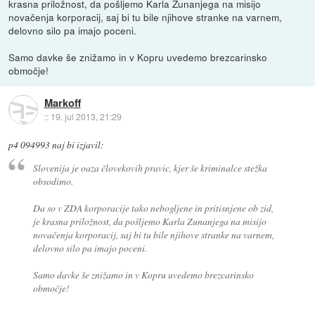
krasna priložnost, da pošljemo Karla Zunanjega na misijo
novačenja korporacij, saj bi tu bile njihove stranke na varnem,
delovno silo pa imajo poceni.
Samo davke še znižamo in v Kopru uvedemo brezcarinsko
območje!
Markoff
::
19. jul 2013, 21:29
p4 094993 naj bi izjavil:
Slovenija je oaza človekovih pravic, kjer še kriminalce stežka
obsodimo.
Da so v ZDA korporacije tako nebogljene in pritisnjene ob zid,
je krasna priložnost, da pošljemo Karla Zunanjega na misijo
novačenja korporacij, saj bi tu bile njihove stranke na varnem,
delovno silo pa imajo poceni.
Samo davke še znižamo in v Kopru uvedemo brezcarinsko
območje!