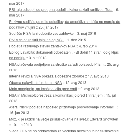
mar 2017
FBI raje odstopil od pregona pedofila kakor razkril ranljivost Tora
::
6.
mar 2017
Prizivno sodišče potrdilo odločitev, da ameriška sodišča ne morejo do
podatkov v tujini
::
25. jan 2017
Sodišče FISA lani odobrilo vse zahtevke
::
3. maj 2016
Prvi v celoti razkrit tajni nalog NSL
::
1. dec 2015
Podjetja razkrivajo število zahtevkov NSA
::
4. feb 2014
Epilog Lavabita: dokumenti odpečateni, FBI dobil 11 strani dolg ključ
na papirju
::
3. okt 2013
NSA plačevala podjetjem za stroške zaradi poizvedb Prism
::
25. avg
2013
Interna revizija NSA pokazala obsežne zlorabe
::
17. avg 2013
Obama najavil mini reformo NSA
::
12. avg 2013
Malo googlanja, pa imaš policijo pred vrati
::
2. avg 2013
NSA in Microsoft prestrezala komunikacijo pred šifriranjem
::
15. jul
2013
Afera Prism: podjetja naposled priznavajo posredovanje informacij
::
16. jun 2013
Mož, ki je razkril največje prisluškovanje na svetu: Edward Snowden
::
10. jun 2013
Vlada ZDA ne bo odgovarjala za večletno nezakonito prisluškovanje