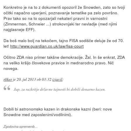
Konkretno je na to z dokumenti opozoril že Snowden, zato so tvoji
očitki napačno uperjeni, poznavanje tematike pa zelo površno.
Prav tako so na to opozarjali nekateri pravni in varnostni
(Zimmerman, Schneier ...) strokovnjaki ter nevladje (med njimi
najglasneje EFF).
Da boš malo bolj na tekočem, tajno FISA sodišče deluje že od 70.
let!
http://www.guardian.co.uk/law/fisa-court
Očitno ZDA niso primer takšne demokracije. Žal. In še enkrat, ZDA
na veliko kršijo človekove pravice in mednarodno pravo. Nič
novega.
r0ker
je
20. jul 2013 ob 03:32
izjavil
:
Jap, za razkritje državne tajnosti bi dobili denarno kazen.
Dobili bi astronomsko kazen in drakonske kazni (beri: nove
Snowdne med zaposlenimi/vodilnimi).
Zgodovina sprememb…