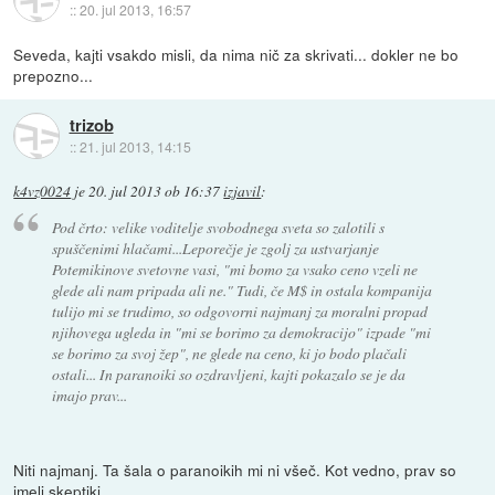
::
20. jul 2013, 16:57
Seveda, kajti vsakdo misli, da nima nič za skrivati... dokler ne bo
prepozno...
trizob
::
21. jul 2013, 14:15
k4vz0024
je
20. jul 2013 ob 16:37
izjavil
:
Pod črto: velike voditelje svobodnega sveta so zalotili s
spuščenimi hlačami...Leporečje je zgolj za ustvarjanje
Potemikinove svetovne vasi, "mi bomo za vsako ceno vzeli ne
glede ali nam pripada ali ne." Tudi, če M$ in ostala kompanija
tulijo mi se trudimo, so odgovorni najmanj za moralni propad
njihovega ugleda in "mi se borimo za demokracijo" izpade "mi
se borimo za svoj žep", ne glede na ceno, ki jo bodo plačali
ostali... In paranoiki so ozdravljeni, kajti pokazalo se je da
imajo prav...
Niti najmanj. Ta šala o paranoikih mi ni všeč. Kot vedno, prav so
imeli skeptiki.