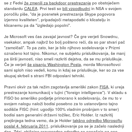
se z Fedsi
že zmenili za backdoor prestrezanje
po obstoječem
standardu
CALEA
. Prvi testi so
bili vzpodbudni
in NSA v svojem
poročilu piše, "da je posnetek prestrezanja Skype pogovora
izjemno kvaliteten", pripadajoči metapodatki o klicatelju in
klicanemu pa da "izgledajo popolni".
Je Microsoft ves čas zavajal javnost? Če gre verjeti Snowdnu,
vsekakor, ampak najbrž bo bolj pošteno reči, da so par stvari pač
"zamolčali". To pa zato, ker je bilo njihovo sodelovanje v Prizmi
označeno kot tajno. Nikomur, ne subjektu prisluškovanja, še manj
pa širši javnosti, niso smeli razkriti dejstva, da se mu prisluškuje.
Če je verjeti
še pisanju Washington Posta
, morda Microsoftovci
sami sploh niso vedeli, komu in kdaj se prisluškuje, ker so za vse
skupaj skrbeli s strani FBI odposlani tehniki.
Pravni okvir za tak režim zagotavlja ameriški zakon
FISA
, ki ureja
prestrezanje komunikacij v tujini ("foreign intelligence"). V skladu s
FISO bo ameriško podjetje primorano k sodelovanju, če mu to v
svojem nalogu naloži bodisi posebno za to ustanovljeno tajno
sodišče FISC (hint: ugodijo 100% vladnim prošnjam v to smer)
bodisi sam generalni državni tožilec, Eric Holder. Iz razkritij
prejšnjega tedna vemo, da je Holder
takšno odredbo Microsoftu
poslal 4. februarja 2011
, prisluškovanje pa se je začelo naslednji
dan. Zdaj, običajne pravosodne odredbe se nanašajo na eno