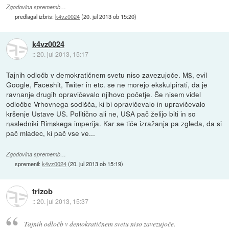
Zgodovina sprememb…
predlagal izbris:
k4vz0024
(
20. jul 2013 ob 15:20
)
k4vz0024
::
20. jul 2013, 15:17
Tajnih odločb v demokratičnem svetu niso zavezujoče. M$, evil
Google, Faceshit, Twiter in etc. se ne morejo ekskulpirati, da je
ravnanje drugih opravičevalo njihovo početje. Še nisem videl
odločbe Vrhovnega sodišča, ki bi opravičevalo in upravičevalo
kršenje Ustave US. Politično ali ne, USA pač želijo biti in so
nasledniki Rimskega imperija. Kar se tiče izražanja pa zgleda, da si
pač mladec, ki pač vse ve...
Zgodovina sprememb…
spremenil:
k4vz0024
(
20. jul 2013 ob 15:19
)
trizob
::
20. jul 2013, 15:37
Tajnih odločb v demokratičnem svetu niso zavezujoče.