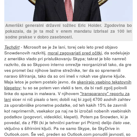
Ameriški generalni državni tožilec Eric Holder. Zgodovina bo
pokazala, da je ta mož v enem mandatu izbrisal za 100 let
sodne prakse v dobro zasebnosti.
- Microsoft se je že lani, torej celo leto pred objavo
Techdirt
Snowdenovih razkritij,
moral zagovarjati pred očitki
, da sodelujejo
z ameriško vlado pri prisluškovanju Skypa; takrat je bilo namreč
razkrito, da so Skypovo interno omrežje reorganizirali tako, da gre
ves promet čez njihove lastne strežnike, ter da so spremenili
naravo šifriranja, tako da so oni imeli v rokah vse glavne ključe.
Maja letos je potem postalo javno, da
skenirajo vsebino tekstovnih
klepetov
; tu so se potem ven vlekli s tem, da bi radi zgolj polovili
linke do spama in malwara. V njihovem
"transparancy" reportu za
lani
sicer ni nič pisalo o tem; dobili naj bi zgolj 4700
zahtev
sodnih
za uporabniške prometne podatke, od teh kakih 15% še zavrnili
kot neprimernih, vsekakor pa naj ne bi izročali nobenih vsebinskih
podatkov (pogovori, videoklici, klepeti). Potem pa Snowden, ki je
povedal, da z FBI (ki je tehnični partner pri Prizmi) delijo
,
čisto vse
vključno s šifrirnimi ključi. Pa ne samo Skype, še SkyDrive in
Outlook.com. Še več, preden so Outlook.com ponudili javnosti, so