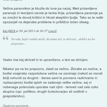
Večina paranoikov je bluzila do lune pa nazaj. Med prizemljeno
paranojo in teorijami zarote je tanka linija, prizemljene paranoje pa
so zmožni le dovolj kritični in hkrati skeptični ljudje. Tako so le redki
opozarjali na dejanske probleme in približno točen obseg.
k4vz0024
je
20. jul 2013 ob 16:57
izjavil
:
Seveda, kajti vsakdo misli, da nima nič za skrivati... dokler ne bo
prepozno...
Vsako ima kaj skrivati in to upravičeno, s tem se strinjam.
Nikakor pa ne bo prepozno, zlasti za večino. Zlorabe so možne, a
bodisi voajersko razpoložene večine ne zanimajo (nekoč so morali
šiclji vohuniti za drugimi - danes sami to ponosno razkrivamo in
razkazujemo) bodisi sploh ne zadevajo velike večine, saj ni
nobenega potenciala uporabe nad njimi - temveč nad zelo ozko
skupino (npr. politikov, drugih funkcionarjev ali vodilnih v
gospodarstvu).
Zgodovina sprememb…