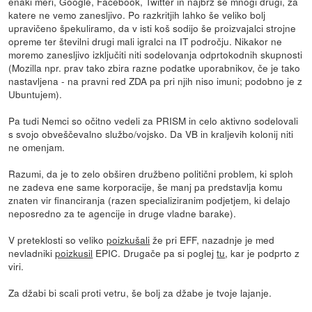
enaki meri, Google, Facebook, Twitter in najbrž še mnogi drugi, za
katere ne vemo zanesljivo. Po razkritjih lahko še veliko bolj
upravičeno špekuliramo, da v isti koš sodijo še proizvajalci strojne
opreme ter številni drugi mali igralci na IT področju. Nikakor ne
moremo zanesljivo izključiti niti sodelovanja odprtokodnih skupnosti
(Mozilla npr. prav tako zbira razne podatke uporabnikov, če je tako
nastavljena - na pravni red ZDA pa pri njih niso imuni; podobno je z
Ubuntujem).
Pa tudi Nemci so očitno vedeli za PRISM in celo aktivno sodelovali
s svojo obveščevalno službo/vojsko. Da VB in kraljevih kolonij niti
ne omenjam.
Razumi, da je to zelo obširen družbeno politični problem, ki sploh
ne zadeva ene same korporacije, še manj pa predstavlja komu
znaten vir financiranja (razen specializiranim podjetjem, ki delajo
neposredno za te agencije in druge vladne barake).
V preteklosti so veliko
poizkušali
že pri EFF, nazadnje je med
nevladniki
poizkusil
EPIC. Drugače pa si poglej
tu
, kar je podprto z
viri.
Za džabi bi scali proti vetru, še bolj za džabe je tvoje lajanje.