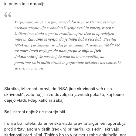
in potem tale dragulj:
Verjamemo, da [ste seznanjeni] določili naše Ustave, ki vsem
osebam zagotavlja svobodno širjenje vesti in mnenj, razen v
kolikor ima vlada zoper to resnično upravičen in opredeljen
interes. Zato
smo mnenja, da je treba bobu reči bob
. Številni
[NSA-jini] dokumenti so zdaj javno znani. Posledično
vlada več
ne more imeti razloga, da nam prepove objavo [teh
dokumentov]
, še posebej, če nam bo to omogočilo, da
pomirimo skrbi naših strank in pojasnimo nekatere neresnice, ki
se širijo v javnosti.
Skratka, Microsoft pravi, da "NSA-jine skrvinosti več niso
skrivnosti", zato naj jim že dovoli, da javnosti pokaže, kaj točno
dajejo vladi, kdaj, kako in zakaj.
Bolj iskreni najbrž ne morejo biti.
Ironija bo hotela, da ameriška vlada prav ta argument uporablja
proti državljanom v tistih (redkih) primerih, ko slednji skrivajo
skrivnosti pred njimi. Tipično bo to v primeru rabe enkripcije, npr.