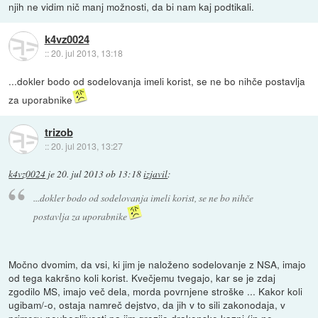
njih ne vidim nič manj možnosti, da bi nam kaj podtikali.
k4vz0024
::
20. jul 2013, 13:18
...dokler bodo od sodelovanja imeli korist, se ne bo nihče postavlja
za uporabnike
trizob
::
20. jul 2013, 13:27
k4vz0024
je
20. jul 2013 ob 13:18
izjavil
:
...dokler bodo od sodelovanja imeli korist, se ne bo nihče
postavlja za uporabnike
Močno dvomim, da vsi, ki jim je naloženo sodelovanje z NSA, imajo
od tega kakršno koli korist. Kvečjemu tvegajo, kar se je zdaj
zgodilo MS, imajo več dela, morda povrnjene stroške ... Kakor koli
ugibam/-o, ostaja namreč dejstvo, da jih v to sili zakonodaja, v
primeru neubogljivosti pa jim grozijo drakonske kazni (in ne