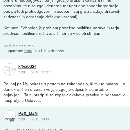
pozabimo, te niso zgolj denarne ter uperjene zoper korporacije,
pač pa tudi proti odgovornim osebam, saj gre za izdajo državnih
skrivnosti in ogrožanje državne varnosti).
Kot meni Schneier, je problem pretežno politične narave in terja
predvsem politične rešitve, s čimer se v celoti strinjam.
Zgodovina sprememb…
spremenil:
trizob
(
20. jul 2013 ob 13:29
)
k4vz0024
::
20. jul 2013, 13:37
Pol naj pa M$ pokaže s prstom na zakonodajo, ki mu to nalaga....V
demokratičnih državah veljajo zgolj predpisi, ki so uradno
objavljeni...Tajni predpisi so zoper človekove pravice in ponavadi v
nasprotju z Ustavo...
PaX_MaN
::
20. jul 2013, 14:06