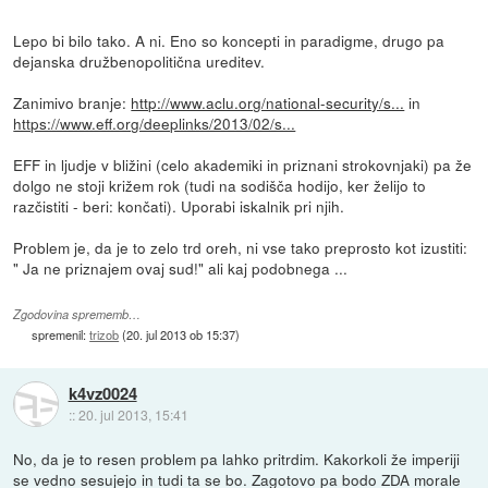
Lepo bi bilo tako. A ni. Eno so koncepti in paradigme, drugo pa
dejanska družbenopolitična ureditev.
Zanimivo branje:
http://www.aclu.org/national-security/s...
in
https://www.eff.org/deeplinks/2013/02/s...
EFF in ljudje v bližini (celo akademiki in priznani strokovnjaki) pa že
dolgo ne stoji križem rok (tudi na sodišča hodijo, ker želijo to
razčistiti - beri: končati). Uporabi iskalnik pri njih.
Problem je, da je to zelo trd oreh, ni vse tako preprosto kot izustiti:
" Ja ne priznajem ovaj sud!" ali kaj podobnega ...
Zgodovina sprememb…
spremenil:
trizob
(
20. jul 2013 ob 15:37
)
k4vz0024
::
20. jul 2013, 15:41
No, da je to resen problem pa lahko pritrdim. Kakorkoli že imperiji
se vedno sesujejo in tudi ta se bo. Zagotovo pa bodo ZDA morale