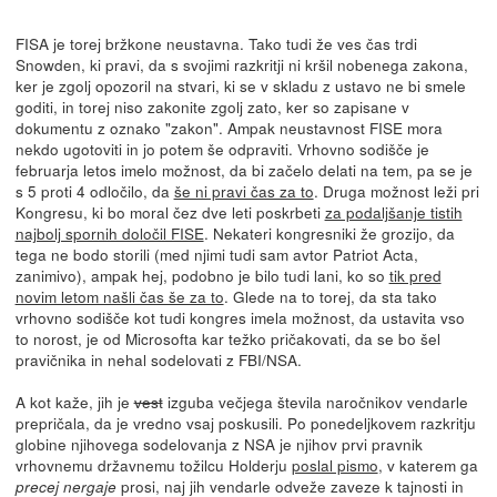
FISA je torej bržkone neustavna. Tako tudi že ves čas trdi
Snowden, ki pravi, da s svojimi razkritji ni kršil nobenega zakona,
ker je zgolj opozoril na stvari, ki se v skladu z ustavo ne bi smele
goditi, in torej niso zakonite zgolj zato, ker so zapisane v
dokumentu z oznako "zakon". Ampak neustavnost FISE mora
nekdo ugotoviti in jo potem še odpraviti. Vrhovno sodišče je
februarja letos imelo možnost, da bi začelo delati na tem, pa se je
s 5 proti 4 odločilo, da
še ni pravi čas za to
. Druga možnost leži pri
Kongresu, ki bo moral čez dve leti poskrbeti
za podaljšanje tistih
najbolj spornih določil FISE
. Nekateri kongresniki že grozijo, da
tega ne bodo storili (med njimi tudi sam avtor Patriot Acta,
zanimivo), ampak hej, podobno je bilo tudi lani, ko so
tik pred
novim letom našli čas še za to
. Glede na to torej, da sta tako
vrhovno sodišče kot tudi kongres imela možnost, da ustavita vso
to norost, je od Microsofta kar težko pričakovati, da se bo šel
pravičnika in nehal sodelovati z FBI/NSA.
A kot kaže, jih je
vest
izguba večjega števila naročnikov vendarle
prepričala, da je vredno vsaj poskusili. Po ponedeljkovem razkritju
globine njihovega sodelovanja z NSA je njihov prvi pravnik
vrhovnemu državnemu tožilcu Holderju
poslal pismo
, v katerem ga
prosi, naj jih vendarle odveže zaveze k tajnosti in
precej nergaje