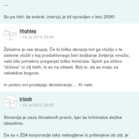
---
So pa hitri: še enkrat, intervju je bil opravljen v letu 2006!
Highlag
::
19. jul 2013, 20:49
Žalostno je vse skupaj. Če bi toliko denarja kot ga vložijo v te
sisteme vložili v kaj produktivnega beri boljšanje življenja množic,
nebi bilo potrebno preganjat toliko kriminala. Sploh pa očitno
"država" ni cilj tistih, ki so na oblasti. Bolj to, da se imajo za
nekakšne bogove.
In potem oni prodajajo demokracijo.... Kr neki.
trizob
::
19. jul 2013, 20:50
Slovenija je oaza človekovih pravic, kjer še kriminalce stežka
obsodimo.
Da so v ZDA korporacije tako nebogljene in pritisnjene ob zid, je