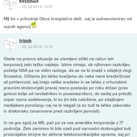
k4vz0024
::
20. jul 2013, 13:01
M$ bo v prihodnje Okna brezplačno delil...saj je subvencioniran od
raznih agencij
trizob
::
20. jul 2013, 13:15
Glede na pravno situacijo se utemljeni očitki na račun teh
korporacij zelo težko najdejo. Izbire nimajo, ob njihovem razkritjeu
početja NSA pa ne vidim razloga, da se ne bi znašli v zdajšnji vlogi
Snowdna. Očitamo jim lahko kvečjemu do neke mere brezbrižnost
ali pohlevnost, saj imajo veliko sredstev in se lahko z vrhunskimi
pravnimi strokovnjaki precej resno postavijo po robu državi (prav
gotovo bolje od nevladnikov in posameznikov), do sedaj pa pritožb
zoper razna sodelovanja, ki so jim bila naložena, po zdajšnjem
medijskem poročanju naj ne bi vlagali (a so tudi te lahko zakonsko
in drakonsko zavarovane pred razkritjem javnosti).
In ne gre zgolj za MS, pač pa za vse ameriške korporacije z IT
področja. Zelo zanimivo bi bilo vzeti pod varnostni drobnogled tudi
proizvajalce strojne ter aktivne telekomunikacijske opreme, saj pri