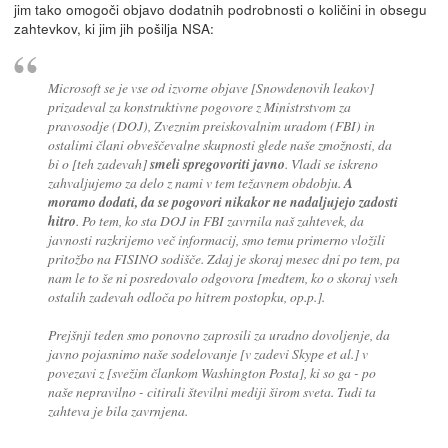
jim tako omogoči objavo dodatnih podrobnosti o količini in obsegu
zahtevkov, ki jim jih pošilja NSA:
Microsoft se je vse od izvorne objave [Snowdenovih leakov]
prizadeval za konstruktivne pogovore z Ministrstvom za
pravosodje (DOJ), Zveznim preiskovalnim uradom (FBI) in
ostalimi člani obveščevalne skupnosti glede naše zmožnosti, da
bi o [teh zadevah]
smeli spregovoriti javno
. Vladi se iskreno
zahvaljujemo za delo z nami v tem težavnem obdobju.
A
moramo dodati, da se pogovori nikakor ne nadaljujejo zadosti
hitro
. Po tem, ko sta DOJ in FBI zavrnila naš zahtevek, da
javnosti razkrijemo več informacij, smo temu primerno vložili
pritožbo na FISINO sodišče. Zdaj je skoraj mesec dni po tem, pa
nam le to še ni posredovalo odgovora [medtem, ko o skoraj vseh
ostalih zadevah odloča po hitrem postopku, op.p.].
Prejšnji teden smo ponovno zaprosili za uradno dovoljenje, da
javno pojasnimo naše sodelovanje [v zadevi Skype et al.] v
povezavi z [svežim člankom Washington Posta], ki so ga - po
naše nepravilno - citirali številni mediji širom sveta. Tudi ta
zahteva je bila zavrnjena.