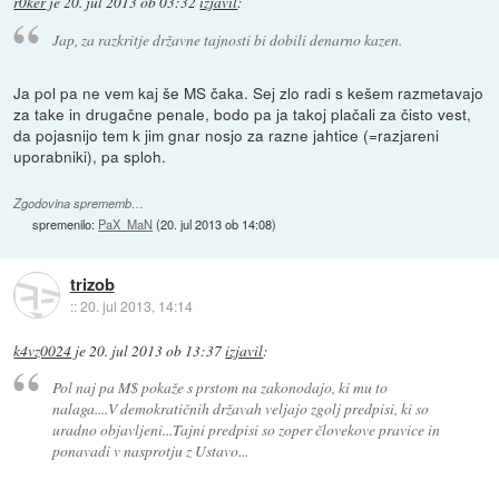
r0ker
je
20. jul 2013 ob 03:32
izjavil
:
Jap, za razkritje državne tajnosti bi dobili denarno kazen.
Ja pol pa ne vem kaj še MS čaka. Sej zlo radi s kešem razmetavajo
za take in drugačne penale, bodo pa ja takoj plačali za čisto vest,
da pojasnijo tem k jim gnar nosjo za razne jahtice (=razjareni
uporabniki), pa sploh.
Zgodovina sprememb…
spremenilo:
PaX_MaN
(
20. jul 2013 ob 14:08
)
trizob
::
20. jul 2013, 14:14
k4vz0024
je
20. jul 2013 ob 13:37
izjavil
:
Pol naj pa M$ pokaže s prstom na zakonodajo, ki mu to
nalaga....V demokratičnih državah veljajo zgolj predpisi, ki so
uradno objavljeni...Tajni predpisi so zoper človekove pravice in
ponavadi v nasprotju z Ustavo...