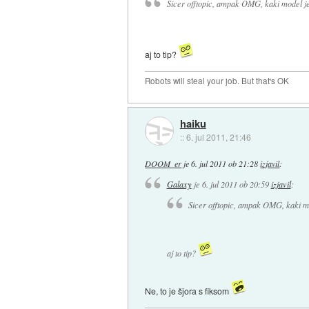
Sicer offtopic, ampak OMG, kaki model je 
aj to tip?
Robots will steal your job. But that's OK
haiku
::
6. jul 2011, 21:46
DOOM_er
je
6. jul 2011 ob 21:28
izjavil
:
Galaxy
je
6. jul 2011 ob 20:59
izjavil
:
Sicer offtopic, ampak OMG, kaki mod
aj to tip?
Ne, to je šjora s fiksom