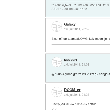
i7 2600k@4.8GHz - nV 760 - 850 EVO 250
ASUS 1920x1080@144Hz
Galaxy
::
6. jul 2011, 20:59
Sicer offtopic, ampak OMG, kaki model je na 
usoban
::
6. jul 2011, 21:03
@nuub sigurno gre za isti k* kot g+ hangou
DOOM_er
::
6. jul 2011, 21:28
Galaxy
je
6. jul 2011 ob 20:59
izjavil
: