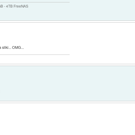
GB - 4TB FreeNAS
sliki... OMG...
t