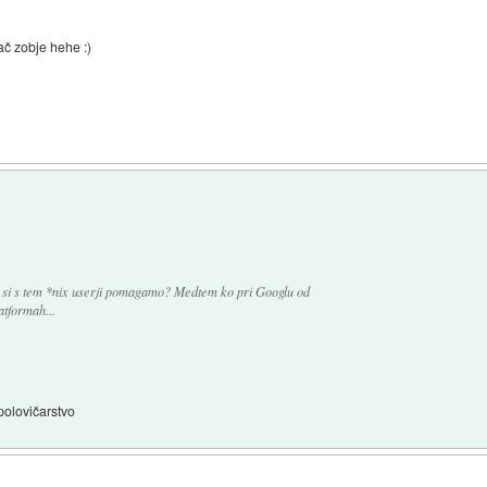
ač zobje hehe :)
aj si s tem *nix userji pomagamo? Medtem ko pri Googlu od
atformah...
 polovičarstvo