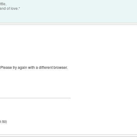
ttle,
nd of love."
 Please try again with a different browser.
21:50
)