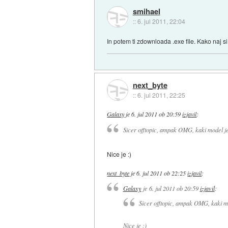
smihael
::
6. jul 2011, 22:04
In potem ti zdownloada .exe file. Kako naj
next_byte
::
6. jul 2011, 22:25
Galaxy
je
6. jul 2011 ob 20:59
izjavil
:
Sicer offtopic, ampak OMG, kaki model je 
Nice je :)
next_byte
je
6. jul 2011 ob 22:25
izjavil
:
Galaxy
je
6. jul 2011 ob 20:59
izjavil
:
Sicer offtopic, ampak OMG, kaki mod
Nice je :)