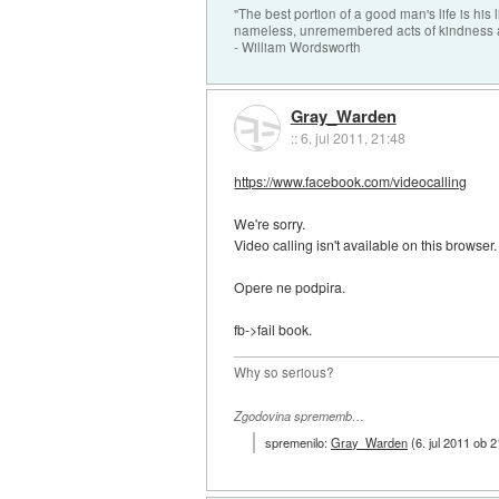
"The best portion of a good man's life is his li
nameless, unremembered acts of kindness a
- William Wordsworth
Gray_Warden
::
6. jul 2011, 21:48
https://www.facebook.com/videocalling
We're sorry.
Video calling isn't available on this browser.
Opere ne podpira.
fb->fail book.
Why so serious?
Zgodovina sprememb…
spremenilo:
Gray_Warden
(
6. jul 2011 ob 