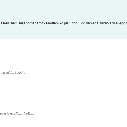
 si s tem *nix userji pomagamo? Medtem ko pri Googlu od samega začetka vse lepo d
na sliki... OMG...
el je na sliki... OMG...