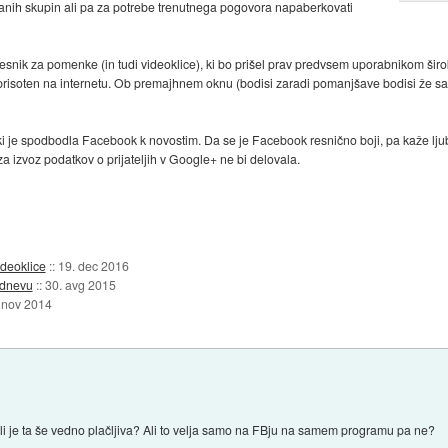
anih skupin ali pa za potrebe trenutnega pogovora napaberkovati
snik za pomenke (in tudi videoklice), ki bo prišel prav predvsem uporabnikom široki
e prisoten na internetu. Ob premajhnem oknu (bodisi zaradi pomanjšave bodisi že sam
 ki je spodbodla Facebook k novostim. Da se je Facebook resnično boji, pa kaže l
 za izvoz podatkov o prijateljih v Google+ ne bi delovala.
deoklice
::
19. dec 2016
 dnevu
::
30. avg 2015
 nov 2014
li je ta še vedno plačljiva? Ali to velja samo na FBju na samem programu pa ne?