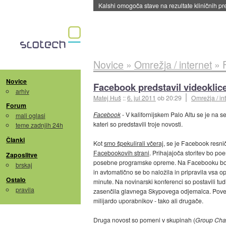
Sandisk že prodal več kot polovico SSD-jev za 
Novice
»
Omrežja / internet
»
Novice
Facebook predstavil videoklic
arhiv
Matej Huš
::
6. jul 2011
ob 20:29
Omrežja / in
Forum
Facebook
- V kalifornijskem Palo Altu se je na
mali oglasi
kateri so predstavili troje novosti.
teme zadnjih 24h
Članki
Kot
smo špekulirali včeraj
, se je Facebook resn
Facebookovih strani
. Prihajajoča storitev bo po
Zaposlitve
posebne programske opreme. Na Facebooku bodo o
brskaj
in avtomatično se bo naložila in pripravila vsa o
Ostalo
minute. Na novinarski konferenci so postavili tudi
pravila
zasenčila glavnega Skypovega odjemalca. Povedal 
milijardo uporabnikov - tako ali drugače.
Druga novost so pomeni v skupinah (
Group Cha