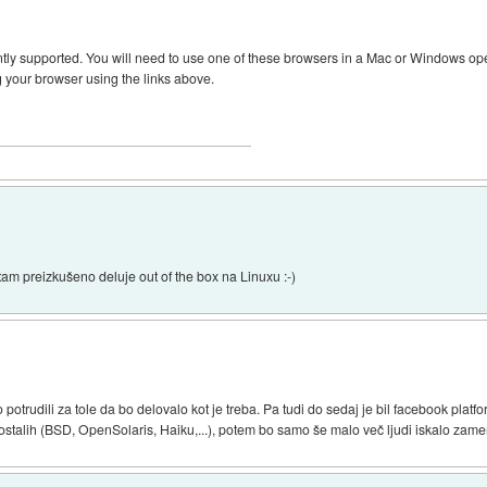
rently supported. You will need to use one of these browsers in a Mac or Windows ope
ng your browser using the links above.
tam preizkušeno deluje out of the box na Linuxu :-)
 potrudili za tole da bo delovalo kot je treba. Pa tudi do sedaj je bil facebook plat
ostalih (BSD, OpenSolaris, Haiku,...), potem bo samo še malo več ljudi iskalo zame