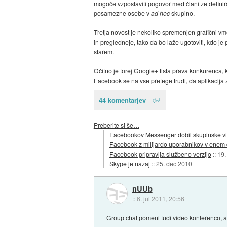
mogoče vzpostaviti pogovor med člani že definir
posamezne osebe v
ad hoc
skupino.
Tretja novost je nekoliko spremenjen grafični vme
in pregledneje, tako da bo laže ugotoviti, kdo j
starem.
Očitno je torej Google+ tista prava konkurenca,
Facebook
se na vse pretege trudi
, da aplikacija
44 komentarjev
Preberite si še…
Facebookov Messenger dobil skupinske vi
Facebook z milijardo uporabnikov v enem
Facebook pripravlja službeno verzijo
::
19.
Skype je nazaj
::
25. dec 2010
nUUb
::
6. jul 2011, 20:56
Group chat pomeni tudi video konferenco, a