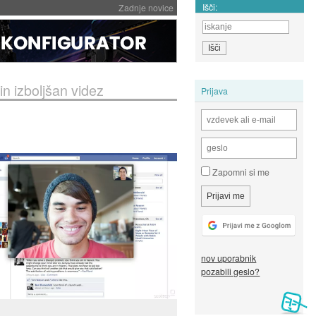
Išči:
Zadnje novice
n izboljšan videz
Prijava
Zapomni si me
nov uporabnik
pozabili geslo?