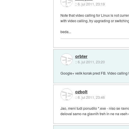
::
6. jul 2011, 23:19
Note that video calling for Linux is not cur
with video calling, try upgrading or switchi
beda...
orbter
::
6. jul 2011, 23:20
Google+ velik korak pred FB. Video calling 
ozbolt
::
6. jul 2011, 23:46
Jao, meni tudi ponudilo *.exe - niso se ravno
deloval samo na glavnih treh in ne na vseh 