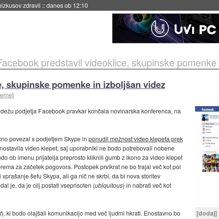
naslednji dve leti
::
danes ob 11:37
Facebook predstavil videoklice, skupinske pomenke i
e, skupinske pomenke in izboljšan videz
ternet
 sedežu podjetja Facebook pravkar končala novinarska konferenca, na
ično povezal s podjetjem Skype in
ponudil možnost video klepeta prek
enostavila video klepet, saj uporabniki ne bodo potrebovali nobene
b imenu prijatelja preprosto kliknili gumb z ikono za video klepet
prema za začetek pogovora. Postopek prvikrat ne bo trajal več kot pol
 vprašanje šefu Skypa, ali ga nič ne skrbi, da bi nova storitev
je, da je cilj postati vseprisoten (
ubiquitous
) in nabrati več kot
t
), ki bodo olajšali komunikacijo med več ljudmi hkrati. Enostavno bo
[dodaj]