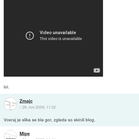
lol.
Zmajc
::
26. nov 2009, 11:32
Vceraj je slika se bla gor, zgleda so skinili blog,
Mipe