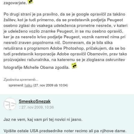
zagovarjate.
Po drugi strani je pa pravilno, da se je google opravičil za takšno
žalitev, kot je tudi primerno, da se predstavnik podjetja Peugeot
osebno zglasi do vsakega udeleženca prometne nesreče, v kateri
je udeleženo vozilo znamke Peugeot, in se mu osebno opraviči,
ker je za nesrečo krivo podjetje Peugeot, voznik namreč nima pri
nesreči zraven popolnoma nič. Domnevam, da je bila slika
retuširana s programom Adobe Photoshop, pričakujem, da se bo
tudi predstavnik korporacije Adobe opravičil Obamovim, prav tako
proizvajalec računalnika, na kateremu se je zloglasna oskrunitev
fotografije Michelle Obama zgodila.
Zgodovina sprememb…
spremenil:
haiku
(
27. nov 2009 ob 10:04
)
SmeskoSnezak
::
27. nov 2009, 10:36
Jaz ne vem, kaj vam pri tej novici ni jasno.
Vpišite ostale USA predsednike noter recimo ali pa njihove dame.