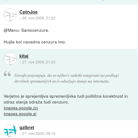
CptnJoe
::
26. nov 2009, 21:22
@Manu: Samocenzura.
Hujše kot navadna cenzura imo.
kitaj
::
27. nov 2009, 01:30
Google pojasnjuje, da so njihovi zadetki rangirani na podlagi
številnih spremenljivk in le odražajo stanje na internetu.
Verjetno je sprejemljiva spremenljivka tudi politična korektnost in
odraz stanja odraža tudi cenzuro.
images.google.cn
images.google.si
gzibret
::
27. nov 2009, 09:10