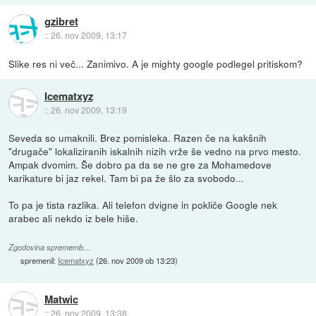
gzibret
::
26. nov 2009, 13:17
Slike res ni več... Zanimivo. A je mighty google podlegel pritiskom?
Icematxyz
::
26. nov 2009, 13:19
Seveda so umaknili. Brez pomisleka. Razen če na kakšnih
"drugače" lokaliziranih iskalnih nizih vrže še vedno na prvo mesto.
Ampak dvomim. Še dobro pa da se ne gre za Mohamedove
karikature bi jaz rekel. Tam bi pa že šlo za svobodo...
To pa je tista razlika. Ali telefon dvigne in pokliče Google nek
arabec ali nekdo iz bele hiše.
Zgodovina sprememb…
spremenil:
Icematxyz
(
26. nov 2009 ob 13:23
)
Matwic
::
26. nov 2009, 13:38