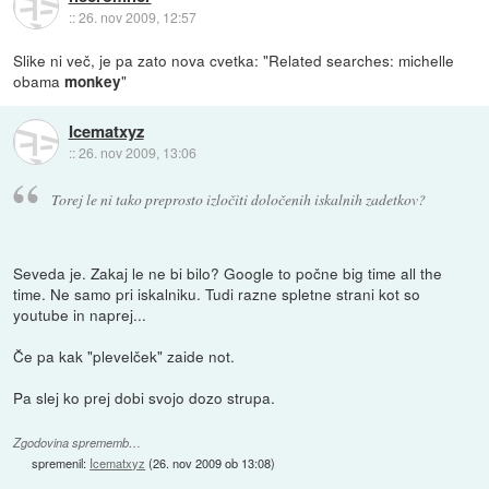
::
26. nov 2009, 12:57
Slike ni več, je pa zato nova cvetka: "Related searches: michelle
obama
"
monkey
Icematxyz
::
26. nov 2009, 13:06
Torej le ni tako preprosto izločiti določenih iskalnih zadetkov?
Seveda je. Zakaj le ne bi bilo? Google to počne big time all the
time. Ne samo pri iskalniku. Tudi razne spletne strani kot so
youtube in naprej...
Če pa kak "plevelček" zaide not.
Pa slej ko prej dobi svojo dozo strupa.
Zgodovina sprememb…
spremenil:
Icematxyz
(
26. nov 2009 ob 13:08
)