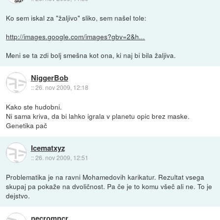
Ko sem iskal za "žaljivo" sliko, sem našel tole:
http://images.google.com/images?gbv=2&h...
Meni se ta zdi bolj smešna kot ona, ki naj bi bila žaljiva.
NiggerBob
::
26. nov 2009, 12:18
Kako ste hudobni.
Ni sama kriva, da bi lahko igrala v planetu opic brez maske.
Genetika pač
Icematxyz
::
26. nov 2009, 12:51
Problematika je na ravni Mohamedovih karikatur. Rezultat vsega
skupaj pa pokaže na dvoličnost. Pa če je to komu všeč ali ne. To je
dejstvo.
necromncr