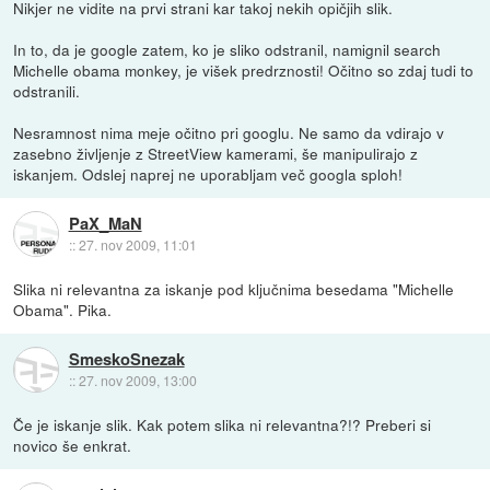
Nikjer ne vidite na prvi strani kar takoj nekih opičjih slik.
In to, da je google zatem, ko je sliko odstranil, namignil search
Michelle obama monkey, je višek predrznosti! Očitno so zdaj tudi to
odstranili.
Nesramnost nima meje očitno pri googlu. Ne samo da vdirajo v
zasebno življenje z StreetView kamerami, še manipulirajo z
iskanjem. Odslej naprej ne uporabljam več googla sploh!
PaX_MaN
::
27. nov 2009, 11:01
Slika ni relevantna za iskanje pod ključnima besedama "Michelle
Obama". Pika.
SmeskoSnezak
::
27. nov 2009, 13:00
Če je iskanje slik. Kak potem slika ni relevantna?!? Preberi si
novico še enkrat.