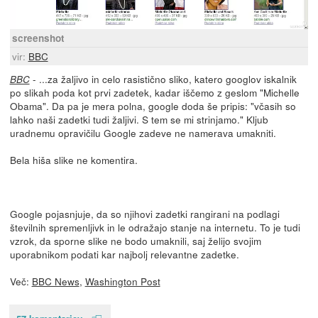
screenshot
vir:
BBC
- ...za žaljivo in celo rasistično sliko, katero googlov iskalnik
BBC
po slikah poda kot prvi zadetek, kadar iščemo z geslom "Michelle
Obama". Da pa je mera polna, google doda še pripis: "včasih so
lahko naši zadetki tudi žaljivi. S tem se mi strinjamo." Kljub
uradnemu opravičilu Google zadeve ne namerava umakniti.
Bela hiša slike ne komentira.
Google pojasnjuje, da so njihovi zadetki rangirani na podlagi
številnih spremenljivk in le odražajo stanje na internetu. To je tudi
vzrok, da sporne slike ne bodo umaknili, saj želijo svojim
uporabnikom podati kar najbolj relevantne zadetke.
Več:
BBC News
,
Washington Post