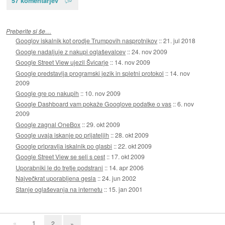
57 komentarjev
Preberite si še…
Googlov iskalnik kot orodje Trumpovih nasprotnikov
::
21. jul 2018
Google nadaljuje z nakupi oglaševalcev
::
24. nov 2009
Google Street View ujezil Švicarje
::
14. nov 2009
Google predstavlja programski jezik in spletni protokol
::
14. nov
2009
Google gre po nakupih
::
10. nov 2009
Google Dashboard vam pokaže Googlove podatke o vas
::
6. nov
2009
Google zagnal OneBox
::
29. okt 2009
Google uvaja iskanje po prijateljih
::
28. okt 2009
Google pripravlja iskalnik po glasbi
::
22. okt 2009
Google Street View se seli s cest
::
17. okt 2009
Uporabniki le do tretje podstrani
::
14. apr 2006
Največkrat uporabljena gesla
::
24. jun 2002
Stanje oglaševanja na internetu
::
15. jan 2001
«
1
2
»