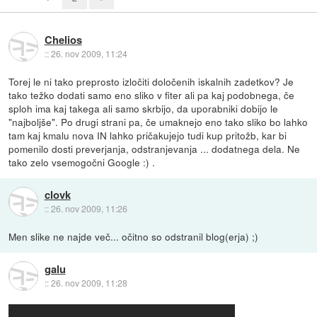
Chelios
::
26. nov 2009, 11:24
Torej le ni tako preprosto izločiti določenih iskalnih zadetkov? Je
tako težko dodati samo eno sliko v fiter ali pa kaj podobnega, če
sploh ima kaj takega ali samo skrbijo, da uporabniki dobijo le
"najboljše". Po drugi strani pa, če umaknejo eno tako sliko bo lahko
tam kaj kmalu nova IN lahko pričakujejo tudi kup pritožb, kar bi
pomenilo dosti preverjanja, odstranjevanja ... dodatnega dela. Ne
tako zelo vsemogočni Google :) .
clovk
::
26. nov 2009, 11:26
Men slike ne najde več... očitno so odstranil blog(erja) ;)
galu
::
26. nov 2009, 11:28