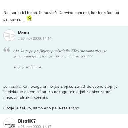
Ne, ker je bil belec. In ne vleči Darwina sem not, ker bom še tebi
kaj narisal...
Manu
::
26. nov 2009, 14:14
Aja, ko so pa prejšnjega predsednika ZDA (ne samo njegove
žene) primerjali z isto živaljo, pa ni bil rasizem???
To je že troličnost...
Je razlika, ko nekoga primerjaš z opico zaradi določene stopnje
intelekta te osebe ali pa, ko nekoga primerjaš z opico zaradi
njegovih afriških korenin.
Oboje je žaljivo, samo eno pa je rasistično.
Bistri007
::
26. nov 2009, 14:17