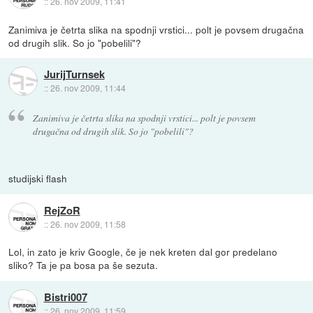
::
26. nov 2009, 11:41
Zanimiva je četrta slika na spodnji vrstici... polt je povsem drugačna
od drugih slik. So jo "pobelili"?
JurijTurnsek
::
26. nov 2009, 11:44
Zanimiva je četrta slika na spodnji vrstici... polt je povsem
drugačna od drugih slik. So jo "pobelili"?
studijski flash
RejZoR
::
26. nov 2009, 11:58
Lol, in zato je kriv Google, če je nek kreten dal gor predelano
sliko? Ta je pa bosa pa še sezuta.
Bistri007
::
26. nov 2009, 11:59