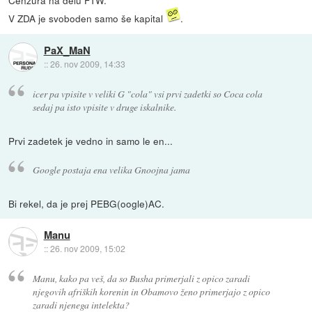
Cenzura na delu FTW.
V ZDA je svoboden samo še kapital
.
PaX_MaN
::
26. nov 2009, 14:33
icer pa vpisite v veliki G "cola" vsi prvi zadetki so Coca cola
sedaj pa isto vpisite v druge iskalnike.
Prvi zadetek je vedno in samo le en...
Google postaja ena velika Gnoojna jama
Bi rekel, da je prej PEBG(oogle)AC.
Manu
::
26. nov 2009, 15:02
Manu, kako pa veš, da so Busha primerjali z opico zaradi
njegovih afriških korenin in Obamovo ženo primerjajo z opico
zaradi njenega intelekta?