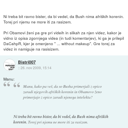
Ni treba bit ravno bister, da bi vedel, da Bush nima afriških korenin.
Torej pri njemu ne more iti za rasizem.
Pri Obamovi ženi pa gre pri videih in slikah za njen videz, kakor je
vidno iz opisa zgornjega videa (in tudi komentarjev), ki ga je prilepil
DaCahpR, kjer je omenjeno " ... without makeup". Gre torej za
videz in namiguje na rasisizem.
Bistri007
::
26. nov 2009, 15:14
Manu:
Manu, kako pa veš, da so Busha primerjali z opico
zaradi njegovih afriških korenin in Obamovo ženo
primerjajo z opico zaradi njenega intelekta?
Ni treba bit ravno bister, da bi vedel, da Bush nima afriških
korenin.
Torej pri njemu ne more iti za rasizem.