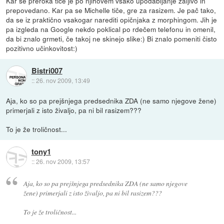
Kar se preroka tiče je po njihovem vsako upodabljanje žaljivo in
prepovedano. Kar pa se Michelle tiče, gre za rasizem. Je pač tako,
da se iz praktično vsakogar narediti opičnjaka z morphingom. Jih je
pa izgleda na Google nekdo poklical po rdečem telefonu in omenil,
da bi znalo grmeti, če takoj ne skinejo slike:) Bi znalo pomeniti čisto
pozitivno učinkovitost:)
Bistri007
::
26. nov 2009, 13:49
Aja, ko so pa prejšnjega predsednika ZDA (ne samo njegove žene)
primerjali z isto živaljo, pa ni bil rasizem???
To je že troličnost...
tony1
::
26. nov 2009, 13:57
Aja, ko so pa prejšnjega predsednika ZDA (ne samo njegove
žene) primerjali z isto živaljo, pa ni bil rasizem???
To je že troličnost...