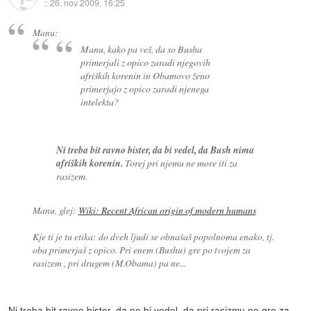
::
26. nov 2009, 16:25
Manu:
Manu, kako pa veš, da so Busha
primerjali z opico zaradi njegovih
afriških korenin in Obamovo ženo
primerjajo z opico zaradi njenega
intelekta?
Ni treba bit ravno bister, da bi vedel, da Bush nima
afriških korenin.
Torej pri njemu ne more iti za
rasizem.
Manu, glej:
Wiki: Recent African origin of modern humans
Kje ti je tu etika: do dveh ljudi se obnašaš popolnoma enako, tj.
oba primerjaš z opico. Pri enem (Bushu) gre po tvojem za
rasizem , pri drugem (M.Obama) pa ne...
Ni treba bit ravno bister, da ne bi vedel, da pri rasizmu ne gre za