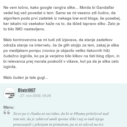
Ne vem točno, kako google rangira slike... Morda bi Gandalfar
vedel kaj več povedat o tem. Samo se mi vseeno zdi čudno, da
algoritem poda prvi zadetek iz nekega low-end bloga, še posebej,
ker iskalni niz vsekakor kaže na to, da iščeš tapravo sliko. Zato je
to bilo IMO nastavljeno.
Malo kontroverzna se mi tudi zdi izjavava, da stanje zadetkov
odraža stanje na internetu. če že glih stojijo za tem, zakaj je slika
po medijskem pompu (novico je objavilo veliko tiskovnih hiš)
čudežno izginila, ko pa je verjetno bilo klikov na tisti blog ziljon, in
bi relevanca prej morala poskočit v višave, kot pa da je slika celo
izginila.
Malo čuden je tale gugl...
Bistri007
::
27. nov 2009, 09:28
Manu:
Sicer pa iz članka ni razvidno, da bi se Obama pritoževal nad
tem niti, da je zahteval umik sporne slike (saj so tudi njega
ponazarjali z jokerjem in primatom, pa se ni odzval na to).