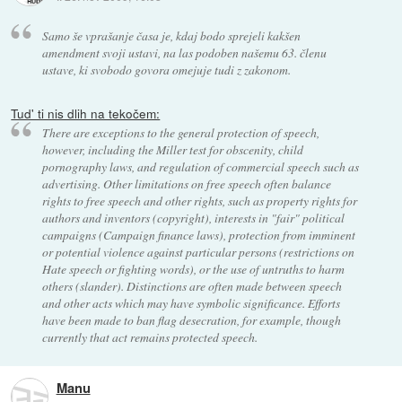
Samo še vprašanje časa je, kdaj bodo sprejeli kakšen
amendment svoji ustavi, na las podoben našemu 63. členu
ustave, ki svobodo govora omejuje tudi z zakonom.
Tud' ti nis dlih na tekočem:
There are exceptions to the general protection of speech,
however, including the Miller test for obscenity, child
pornography laws, and regulation of commercial speech such as
advertising. Other limitations on free speech often balance
rights to free speech and other rights, such as property rights for
authors and inventors (copyright), interests in "fair" political
campaigns (Campaign finance laws), protection from imminent
or potential violence against particular persons (restrictions on
Hate speech or fighting words), or the use of untruths to harm
others (slander). Distinctions are often made between speech
and other acts which may have symbolic significance. Efforts
have been made to ban flag desecration, for example, though
currently that act remains protected speech.
Manu