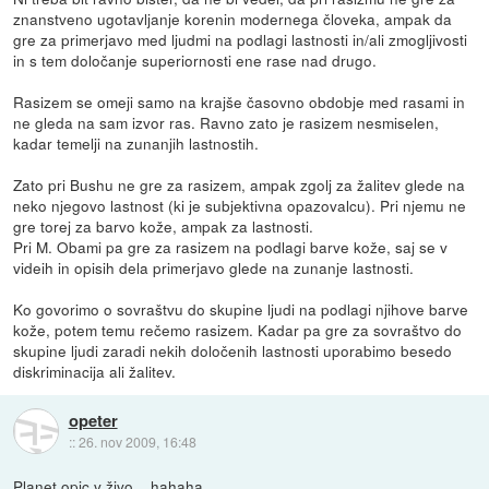
znanstveno ugotavljanje korenin modernega človeka, ampak da
gre za primerjavo med ljudmi na podlagi lastnosti in/ali zmogljivosti
in s tem določanje superiornosti ene rase nad drugo.
Rasizem se omeji samo na krajše časovno obdobje med rasami in
ne gleda na sam izvor ras. Ravno zato je rasizem nesmiselen,
kadar temelji na zunanjih lastnostih.
Zato pri Bushu ne gre za rasizem, ampak zgolj za žalitev glede na
neko njegovo lastnost (ki je subjektivna opazovalcu). Pri njemu ne
gre torej za barvo kože, ampak za lastnosti.
Pri M. Obami pa gre za rasizem na podlagi barve kože, saj se v
videih in opisih dela primerjavo glede na zunanje lastnosti.
Ko govorimo o sovraštvu do skupine ljudi na podlagi njihove barve
kože, potem temu rečemo rasizem. Kadar pa gre za sovraštvo do
skupine ljudi zaradi nekih določenih lastnosti uporabimo besedo
diskriminacija ali žalitev.
opeter
::
26. nov 2009, 16:48
Planet opic v živo... hahaha.