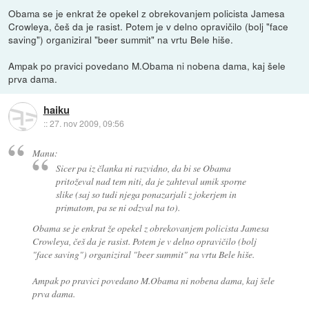
Obama se je enkrat že opekel z obrekovanjem policista Jamesa
Crowleya, češ da je rasist. Potem je v delno opravičilo (bolj "face
saving") organiziral "beer summit" na vrtu Bele hiše.
Ampak po pravici povedano M.Obama ni nobena dama, kaj šele
prva dama.
haiku
::
27. nov 2009, 09:56
Manu:
Sicer pa iz članka ni razvidno, da bi se Obama
pritoževal nad tem niti, da je zahteval umik sporne
slike (saj so tudi njega ponazarjali z jokerjem in
primatom, pa se ni odzval na to).
Obama se je enkrat že opekel z obrekovanjem policista Jamesa
Crowleya, češ da je rasist. Potem je v delno opravičilo (bolj
"face saving") organiziral "beer summit" na vrtu Bele hiše.
Ampak po pravici povedano M.Obama ni nobena dama, kaj šele
prva dama.