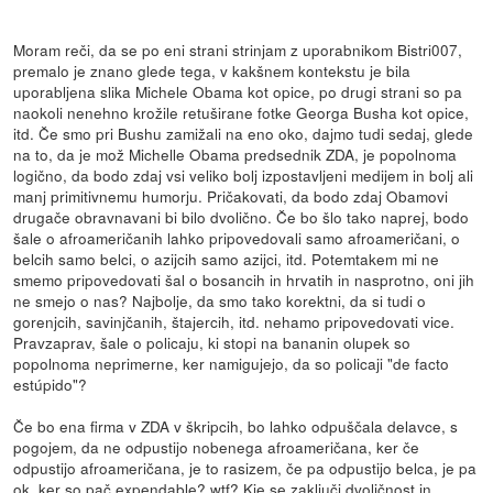
Moram reči, da se po eni strani strinjam z uporabnikom Bistri007,
premalo je znano glede tega, v kakšnem kontekstu je bila
uporabljena slika Michele Obama kot opice, po drugi strani so pa
naokoli nenehno krožile retuširane fotke Georga Busha kot opice,
itd. Če smo pri Bushu zamižali na eno oko, dajmo tudi sedaj, glede
na to, da je mož Michelle Obama predsednik ZDA, je popolnoma
logično, da bodo zdaj vsi veliko bolj izpostavljeni medijem in bolj ali
manj primitivnemu humorju. Pričakovati, da bodo zdaj Obamovi
drugače obravnavani bi bilo dvolično. Če bo šlo tako naprej, bodo
šale o afroameričanih lahko pripovedovali samo afroameričani, o
belcih samo belci, o azijcih samo azijci, itd. Potemtakem mi ne
smemo pripovedovati šal o bosancih in hrvatih in nasprotno, oni jih
ne smejo o nas? Najbolje, da smo tako korektni, da si tudi o
gorenjcih, savinjčanih, štajercih, itd. nehamo pripovedovati vice.
Pravzaprav, šale o policaju, ki stopi na bananin olupek so
popolnoma neprimerne, ker namigujejo, da so policaji "de facto
estúpido"?
Če bo ena firma v ZDA v škripcih, bo lahko odpuščala delavce, s
pogojem, da ne odpustijo nobenega afroameričana, ker če
odpustijo afroameričana, je to rasizem, če pa odpustijo belca, je pa
ok, ker so pač expendable? wtf? Kje se zaključi dvoličnost in