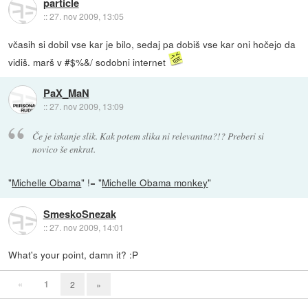
particle
::
27. nov 2009, 13:05
včasih si dobil vse kar je bilo, sedaj pa dobiš vse kar oni hočejo da
vidiš. marš v #$%&/ sodobni internet
PaX_MaN
::
27. nov 2009, 13:09
Če je iskanje slik. Kak potem slika ni relevantna?!? Preberi si
novico še enkrat.
"
Michelle Obama
" != "
Michelle Obama monkey
"
SmeskoSnezak
::
27. nov 2009, 14:01
What's your point, damn it? :P
«
1
2
»