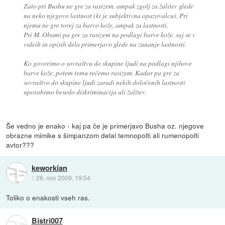
Zato pri Bushu ne gre za rasizem, ampak zgolj za žalitev glede
na neko njegovo lastnost (ki je subjektivna opazovalcu). Pri
njemu ne gre torej za barvo kože, ampak za lastnosti.
Pri M. Obami pa gre za rasizem na podlagi barve kože, saj se v
videih in opisih dela primerjavo glede na zunanje lastnosti.
Ko govorimo o sovraštvu do skupine ljudi na podlagi njihove
barve kože, potem temu rečemo rasizem. Kadar pa gre za
sovraštvo do skupine ljudi zaradi nekih določenih lastnosti
uporabimo besedo diskriminacija ali žalitev.
Še vedno je enako - kaj pa če je primerjavo Busha oz. njegove
obrazne mimike s šimpanzom delal temnopolti ali rumenopolti
avtor???
keworkian
::
26. nov 2009, 19:54
Toliko o enakosti vseh ras.
Bistri007