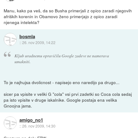
Manu, kako pa veš, da so Busha primerjali z opico zaradi njegovih
afriških korenin in Obamovo ženo primerjajo z opico zaradi
njenega intelekta?
bosmla
::
26. nov 2009, 14:22
Kljub uradnemu opravičilu Google zadeve ne namerava
umakniti.
To je najhujsa dvolicnost - napisejo eno naredijo pa drugo...
sicer pa vpisite v veliki G "cola" vsi prvi zadetki so Coca cola sedaj
pa isto vpisite v druge iskalnike. Google postaja ena velika
Gnoojna jama.
amigo_no1
::
26. nov 2009, 14:30