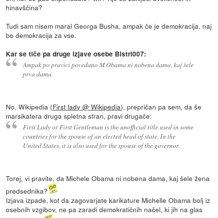
hinavščina?
Tudi sam nisem maral Georga Busha, ampak če je demokracija, naj
bo demokracija za vse.
Kar se tiče pa druge izjave osebe Bistri007:
Ampak po pravici povedano M.Obama ni nobena dama, kaj šele
prva dama.
No, Wikipedia (
First lady @ Wikipedia
), prepričan pa sem, da še
marsikatera druga spletna stran, pravi drugače:
First Lady or First Gentleman is the unofficial title used in some
countries for the spouse of an elected head of state. In the
United States, it is also used for the spouse of the governor.
Torej, vi pravite, da Michele Obama ni nobena dama, kaj šele žena
predsednika?
Izjava izpade, kot da zagovarjate karikature Michelle Obama bolj iz
osebnih vzgibov, ne pa zaradi demokratičnih načel, ki jih na glas