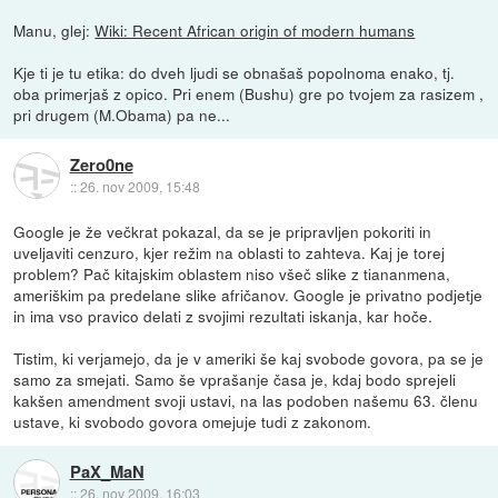
Manu, glej:
Wiki: Recent African origin of modern humans
Kje ti je tu etika: do dveh ljudi se obnašaš popolnoma enako, tj.
oba primerjaš z opico. Pri enem (Bushu) gre po tvojem za rasizem ,
pri drugem (M.Obama) pa ne...
Zero0ne
::
26. nov 2009, 15:48
Google je že večkrat pokazal, da se je pripravljen pokoriti in
uveljaviti cenzuro, kjer režim na oblasti to zahteva. Kaj je torej
problem? Pač kitajskim oblastem niso všeč slike z tiananmena,
ameriškim pa predelane slike afričanov. Google je privatno podjetje
in ima vso pravico delati z svojimi rezultati iskanja, kar hoče.
Tistim, ki verjamejo, da je v ameriki še kaj svobode govora, pa se je
samo za smejati. Samo še vprašanje časa je, kdaj bodo sprejeli
kakšen amendment svoji ustavi, na las podoben našemu 63. členu
ustave, ki svobodo govora omejuje tudi z zakonom.
PaX_MaN
::
26. nov 2009, 16:03