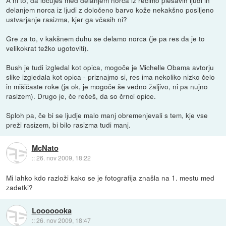
A ni to, da ločuješ med delanjem norca iz recimo plešavih ljudi in
delanjem norca iz ljudi z določeno barvo kože nekakšno posiljeno
ustvarjanje rasizma, kjer ga včasih ni?
Gre za to, v kakšnem duhu se delamo norca (je pa res da je to
velikokrat težko ugotoviti).
Bush je tudi izgledal kot opica, mogoče je Michelle Obama avtorju
slike izgledala kot opica - priznajmo si, res ima nekoliko nizko čelo
in mišičaste roke (ja ok, je mogoče še vedno žaljivo, ni pa nujno
rasizem). Drugo je, če rečeš, da so črnci opice.
Sploh pa, če bi se ljudje malo manj obremenjevali s tem, kje vse
preži rasizem, bi bilo rasizma tudi manj.
McNato
::
26. nov 2009, 18:22
Mi lahko kdo razloži kako se je fotografija znašla na 1. mestu med
zadetki?
Looooooka
::
26. nov 2009, 18:47