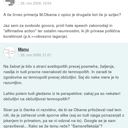
::
26. nov 2009, 19:54
A če črnec primerja M.Obama z opico je drugače kot če jo azijec?
Jaz sem za svobodo govora, proti hate speech zakonodaji in
"affirmative action" ter ostalim neumnostim, ki jih prinese politična
korektnost (p.k.==obvezno laganje).
Manu
::
26. nov 2009, 21:01
Na žalost je bilo s strani svetlopoltih precej posmeha, žaljenja,
nasilja in tudi pravne neenakosti do temnopoltih. In zaradi te
zgodovine so temnopolti precej občutljivi. Saj do neke mere je to
razumljivo.
Lahko potem tudi gledamo iz te perspektive: zakaj pa so nekateri
občutljivi na občutljivost temnopoltih?
Sicer pa iz članka ni razvidno, da bi se Obama pritoževal nad tem
niti, da je zahteval umik sporne slike (saj so tudi njega ponazarjali z
jokerjem in primatom, pa se ni odzval na to). Google se je sam
opravičeval... Kako se že temu reče? "Samorefleksija"?