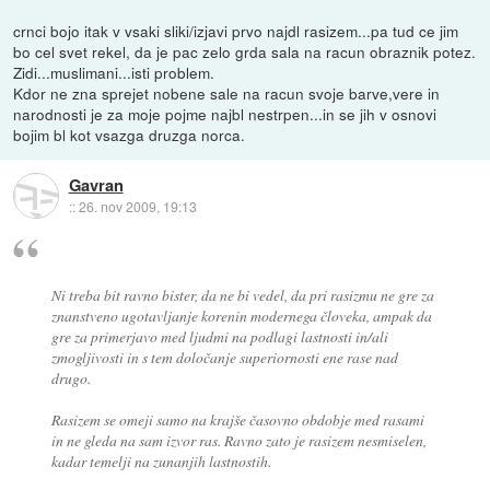
crnci bojo itak v vsaki sliki/izjavi prvo najdl rasizem...pa tud ce jim
bo cel svet rekel, da je pac zelo grda sala na racun obraznik potez.
Zidi...muslimani...isti problem.
Kdor ne zna sprejet nobene sale na racun svoje barve,vere in
narodnosti je za moje pojme najbl nestrpen...in se jih v osnovi
bojim bl kot vsazga druzga norca.
Gavran
::
26. nov 2009, 19:13
Ni treba bit ravno bister, da ne bi vedel, da pri rasizmu ne gre za
znanstveno ugotavljanje korenin modernega človeka, ampak da
gre za primerjavo med ljudmi na podlagi lastnosti in/ali
zmogljivosti in s tem določanje superiornosti ene rase nad
drugo.
Rasizem se omeji samo na krajše časovno obdobje med rasami
in ne gleda na sam izvor ras. Ravno zato je rasizem nesmiselen,
kadar temelji na zunanjih lastnostih.