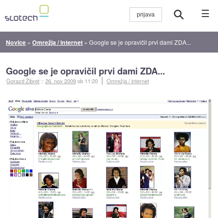
☰
Novice
»
Omrežja / internet
»
Google se je opravičil prvi dami ZDA...
Google se je opravičil prvi dami ZDA...
Gorazd Žibret
::
26. nov 2009
ob 11:20
Omrežja / internet