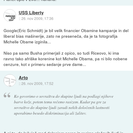
USS Liberty
::
26. nov 2009, 17:36
Google(Eric Schmidt) je bil velik financier Obamine kampanje in del
liberal bias mašinerije, zato ne preseneča, da je ta fotografija
Michelle Obame izginila...
Niso pa samo Busha primerjali z opico, so tudi Riceovo, ki ima
ravno tako afriške korenine kot Michelle Obama, pa ni bilo nobene
cenzure, kot v primeru sedanje prve dame...
Arto
::
26. nov 2009, 17:52
Ko govorimo o sovraštvu do skupine ljudi na podlagi njihove
barve kože, potem temu rečemo rasizem. Kadar pa gre za
sovraštvo do skupine ljudi zaradi nekih določenih lastnosti
uporabimo besedo diskriminacija ali žalitev.