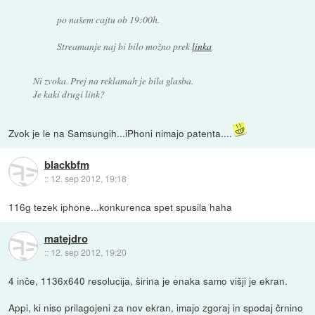
po našem cajtu ob 19:00h.
Streamanje naj bi bilo možno prek
linka
Ni zvoka. Prej na reklamah je bila glasba.
Je kaki drugi link?
Zvok je le na Samsungih...iPhoni nimajo patenta....
blackbfm
::
12. sep 2012, 19:18
116g tezek iphone...konkurenca spet spusila haha
matejdro
::
12. sep 2012, 19:20
4 inče, 1136x640 resolucija, širina je enaka samo višji je ekran.
Appi, ki niso prilagojeni za nov ekran, imajo zgoraj in spodaj črnino