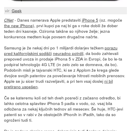
vir:
Geek
- Danes namerava Apple predstaviti
iPhone 5
(oz. mogoče
CNet
the new iPhone
), prvi kupci pa naj bi ga v roke dobili že dober
teden dni kasneje. Oziroma takšne so njihove želje; jezna
konkurenca medtem kuje povsem drugačne načrte.
Samsung je že nekaj dni po 1 milijardi dolarjev težkem
porazu
pred kalifornijskimi sodišči
neuradno potrdil
, da bodo zahtevali
prepoved uvoza in prodaje iPhona 5 v ZDA in Evropi, če bo le-ta
podpiral tehnologijo 4G LTE (in zelo zelo se domneva, da bo).
Podobnih misli je tajvanski HTC, ki se z Applom že krega glede
dvojice svojih patentov za povečevanje hitrosti mobilnih prenosov.
Apple se ju sicer trudi razveljaviti, a pri tem vsaj doslej
ni bil
pretirano uspešen
.
Če se kateremu koli od teh dveh posreči z začasno odredbo, bi
lahko celotna splavitev iPhona 5 padla v vodo, oz. vsaj bila
odložena za nekaj ključnih tednov ali mesecev. Še huje, HTC-jevi
patenti so v rabi v že obstoječih iPhonih in iPadih, tako da so
ogroženi tudi ti.
Da je zadeva skrajno resna
, dokazujejo tudi Applova dejanja: