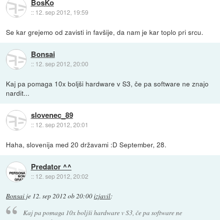
BosKo
::
12. sep 2012, 19:59
Se kar grejemo od zavisti in favšije, da nam je kar toplo pri srcu.
Bonsai
::
12. sep 2012, 20:00
Kaj pa pomaga 10x boljši hardware v S3, če pa software ne znajo
nardit...
slovenec_89
::
12. sep 2012, 20:01
Haha, slovenija med 20 državami :D September, 28.
Predator ^^
::
12. sep 2012, 20:02
Bonsai
je
12. sep 2012 ob 20:00
izjavil
:
Kaj pa pomaga 10x boljši hardware v S3, če pa software ne