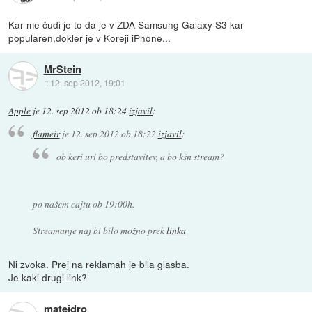
Kar me čudi je to da je v ZDA Samsung Galaxy S3 kar
popularen,dokler je v Koreji iPhone...
MrStein
::
12. sep 2012, 19:01
Apple
je
12. sep 2012 ob 18:24
izjavil
:
flameir
je
12. sep 2012 ob 18:22
izjavil
:
ob keri uri bo predstavitev, a bo kšn stream?
po našem cajtu ob 19:00h.
Streamanje naj bi bilo možno prek
linka
Ni zvoka. Prej na reklamah je bila glasba.
Je kaki drugi link?
matejdro