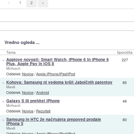
«
1
2
»
Vredno ogleda ...
Tema
Sporočila
»
Applove novosti: Smart Watch, iPhone 6 in iPhone 6
227
Plus, Apple Pay in iOS 8
McHusch
Oddelek:
Novice
/
Apple iPhone/iPad/iPod
»
Kohova: Samsung ni vedoma kršil Jabolčnih patentov
85
Mandi
Oddelek:
Novice
/
Android
»
Galaxy S III prehitel iPhone
46
McHusch
Oddelek:
Novice
/
Rezultati
»
Samsung in HTC že načrtujeta prepoved prodaje
80
iPhona 5
Mandi
Oddelek:
Novice
/
Apple iPhone/iPad/iPod