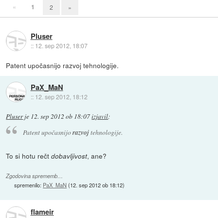
«
1
2
»
Pluser
::
12. sep 2012, 18:07
Patent upočasnijo razvoj tehnologije.
PaX_MaN
::
12. sep 2012, 18:12
Pluser
je
12. sep 2012 ob 18:07
izjavil
:
Patent upočasnijo
razvoj
tehnologije.
To si hotu rečt
, ane?
dobavljivost
Zgodovina sprememb…
spremenilo:
PaX_MaN
(
12. sep 2012 ob 18:12
)
flameir