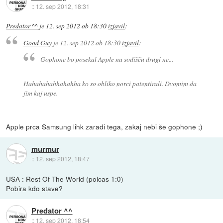
::
12. sep 2012, 18:31
Predator ^^
je
12. sep 2012 ob 18:30
izjavil
:
Good Guy
je
12. sep 2012 ob 18:30
izjavil
:
Gophone bo posekal Apple na sodišču drugi ne...
Hahahahahhahahha ko so obliko norci patentirali. Dvomim da
jim kaj uspe.
Apple prca Samsung lihk zaradi tega, zakaj nebi še gophone ;)
murmur
::
12. sep 2012, 18:47
USA : Rest Of The World (polcas 1:0)
Pobira kdo stave?
Predator ^^
::
12. sep 2012, 18:54