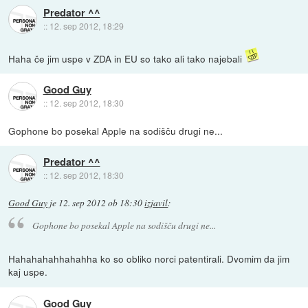
Predator ^^
::
12. sep 2012, 18:29
Haha če jim uspe v ZDA in EU so tako ali tako najebali
Good Guy
::
12. sep 2012, 18:30
Gophone bo posekal Apple na sodišču drugi ne...
Predator ^^
::
12. sep 2012, 18:30
Good Guy
je
12. sep 2012 ob 18:30
izjavil
:
Gophone bo posekal Apple na sodišču drugi ne...
Hahahahahhahahha ko so obliko norci patentirali. Dvomim da jim
kaj uspe.
Good Guy