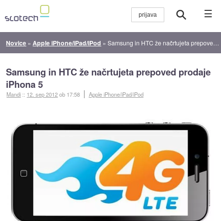
☰
Novice
»
Apple iPhone/iPad/iPod
»
Samsung in HTC že načrtujeta prepoved prodaje iPhona 5
Samsung in HTC že načrtujeta prepoved prodaje
iPhona 5
Mandi
::
12. sep 2012
ob 17:58
Apple iPhone/iPad/iPod