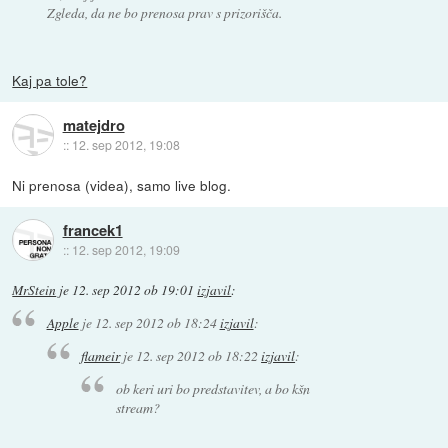
Zgleda, da ne bo prenosa prav s prizorišča.
Kaj pa tole?
matejdro
::
12. sep 2012, 19:08
Ni prenosa (videa), samo live blog.
francek1
::
12. sep 2012, 19:09
MrStein
je
12. sep 2012 ob 19:01
izjavil
:
Apple
je
12. sep 2012 ob 18:24
izjavil
:
flameir
je
12. sep 2012 ob 18:22
izjavil
:
ob keri uri bo predstavitev, a bo kšn
stream?