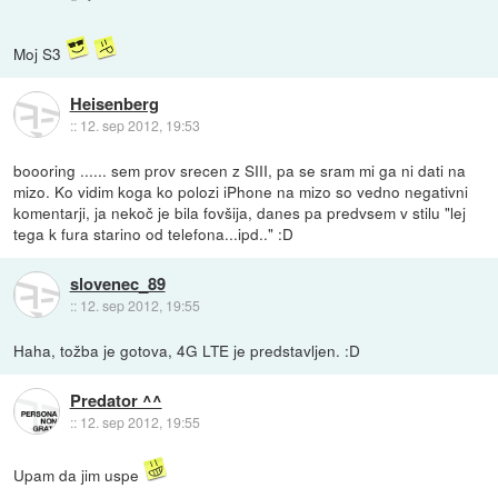
Moj S3
Heisenberg
::
12. sep 2012, 19:53
boooring ...... sem prov srecen z SIII, pa se sram mi ga ni dati na
mizo. Ko vidim koga ko polozi iPhone na mizo so vedno negativni
komentarji, ja nekoč je bila fovšija, danes pa predvsem v stilu "lej
tega k fura starino od telefona...ipd.." :D
slovenec_89
::
12. sep 2012, 19:55
Haha, tožba je gotova, 4G LTE je predstavljen. :D
Predator ^^
::
12. sep 2012, 19:55
Upam da jim uspe