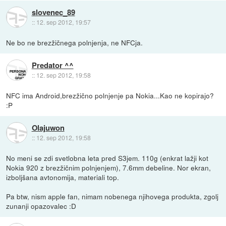
slovenec_89
::
12. sep 2012, 19:57
Ne bo ne brezžičnega polnjenja, ne NFCja.
Predator ^^
::
12. sep 2012, 19:58
NFC ima Android,brezžično polnjenje pa Nokia...Kao ne kopirajo?
:P
Olajuwon
::
12. sep 2012, 19:58
No meni se zdi svetlobna leta pred S3jem. 110g (enkrat lažji kot
Nokia 920 z brezžičnim polnjenjem), 7.6mm debeline. Nor ekran,
izboljšana avtonomija, materiali top.
Pa btw, nism apple fan, nimam nobenega njihovega produkta, zgolj
zunanji opazovalec :D