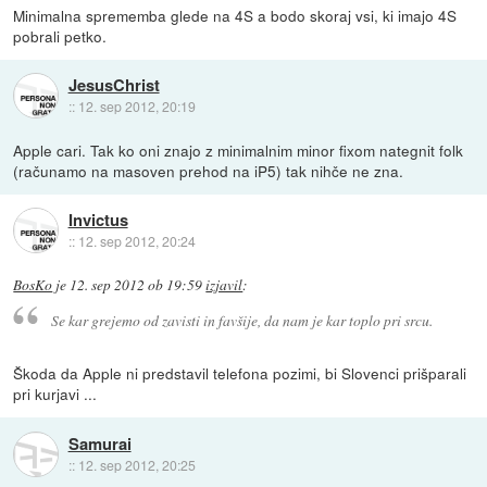
Minimalna sprememba glede na 4S a bodo skoraj vsi, ki imajo 4S
pobrali petko.
JesusChrist
::
12. sep 2012, 20:19
Apple cari. Tak ko oni znajo z minimalnim minor fixom nategnit folk
(računamo na masoven prehod na iP5) tak nihče ne zna.
Invictus
::
12. sep 2012, 20:24
BosKo
je
12. sep 2012 ob 19:59
izjavil
:
Se kar grejemo od zavisti in favšije, da nam je kar toplo pri srcu.
Škoda da Apple ni predstavil telefona pozimi, bi Slovenci prišparali
pri kurjavi ...
Samurai
::
12. sep 2012, 20:25