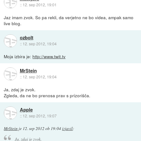
::
12. sep 2012, 19:01
Jaz imam zvok. So pa rekli, da verjetno ne bo videa, ampak samo
live blog.
ozbolt
::
12. sep 2012, 19:04
Moja izbira je:
http://www.twit.tv
MrStein
::
12. sep 2012, 19:04
Ja, zdaj je zvok.
Zgleda, da ne bo prenosa prav s prizorišča.
Apple
::
12. sep 2012, 19:07
MrStein
je
12. sep 2012 ob 19:04
izjavil
:
Ja, zdaj je zvok.