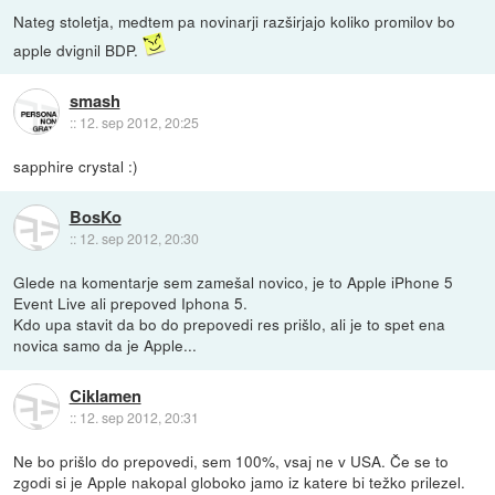
Nateg stoletja, medtem pa novinarji razširjajo koliko promilov bo
apple dvignil BDP.
smash
::
12. sep 2012, 20:25
sapphire crystal :)
BosKo
::
12. sep 2012, 20:30
Glede na komentarje sem zamešal novico, je to Apple iPhone 5
Event Live ali prepoved Iphona 5.
Kdo upa stavit da bo do prepovedi res prišlo, ali je to spet ena
novica samo da je Apple...
Ciklamen
::
12. sep 2012, 20:31
Ne bo prišlo do prepovedi, sem 100%, vsaj ne v USA. Če se to
zgodi si je Apple nakopal globoko jamo iz katere bi težko prilezel.