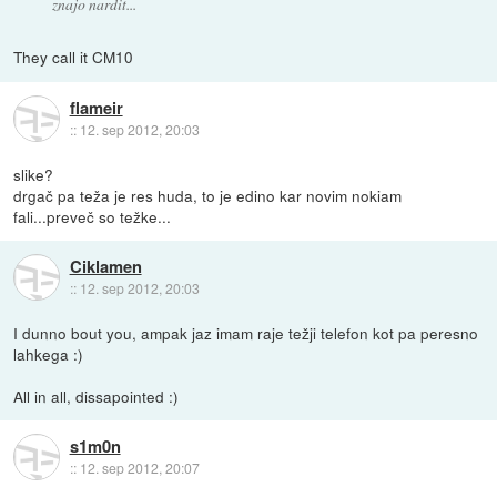
znajo nardit...
They call it CM10
flameir
::
12. sep 2012, 20:03
slike?
drgač pa teža je res huda, to je edino kar novim nokiam
fali...preveč so težke...
Ciklamen
::
12. sep 2012, 20:03
I dunno bout you, ampak jaz imam raje težji telefon kot pa peresno
lahkega :)
All in all, dissapointed :)
s1m0n
::
12. sep 2012, 20:07