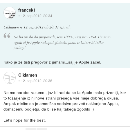
francek1
::
12. sep 2012, 20:34
Ciklamen
je
12. sep 2012 ob 20:31
izjavil
:
Ne bo prišlo do prepovedi, sem 100%, vsaj ne v USA. Če se to
zgodi si je Apple nakopal globoko jamo iz katere bi težko
prilezel.
Kako je že tisti pregovor z jamami...saj je Apple začel.
Ciklamen
::
12. sep 2012, 20:38
Ne me narobe razumet, jaz bi rad da se ta Apple malo prizemlji, ker
to tožarjenje iz njihove strani presega vse meje dobrega okusa.
Ampak mislim da je ameriško sodstvo preveč naklonjeno Applu,
domačemu podjetju, da bi se kaj takega zgodilo :)
Let's hope for the best.