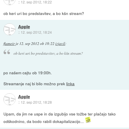
::
12. sep 2012, 18:22
ob keri uri bo predstavitev, a bo kšn stream?
Apple
::
12. sep 2012, 18:24
flameir
je
12. sep 2012 ob 18:22
izjavil
:
ob keri uri bo predstavitev, a bo kšn stream?
po našem cajtu ob 19:00h.
Streamanje naj bi bilo možno prek
linka
Apple
::
12. sep 2012, 18:28
Upam, da jim ne uspe in da izgubijo vse tožbe ter plačajo tako
odškodnino, da bodo rabili dokapitalizacijo...