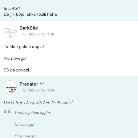
Ima 4G?
Da jih bojo lahko tožili haha
DarkSite
::
12. sep 2012, 19:46
Totalen polom appla!
Nič novega!
S3 ga povozi.
Predator ^^
::
12. sep 2012, 19:48
DarkSite
je
12. sep 2012 ob 19:46
izjavil
:
Totalen polom appla!
Nič novega!
S3 ga povozi.