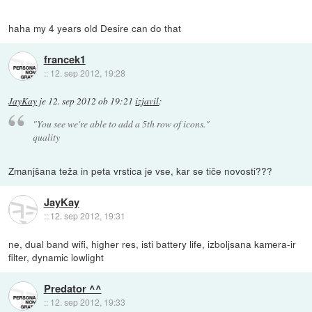
haha my 4 years old Desire can do that
francek1
::
12. sep 2012, 19:28
JayKay
je
12. sep 2012 ob 19:21
izjavil
:
"You see we're able to add a 5th row of icons."
quality
Zmanjšana teža in peta vrstica je vse, kar se tiče novosti???
JayKay
::
12. sep 2012, 19:31
ne, dual band wifi, higher res, isti battery life, izboljsana kamera-ir
filter, dynamic lowlight
Predator ^^
::
12. sep 2012, 19:33