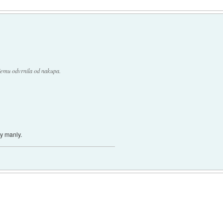
jemu odvrnila od nakupa.
ry manly.