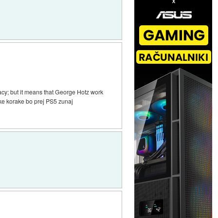
acy; but it means that George Hotz work
ke korake bo prej PS5 zunaj