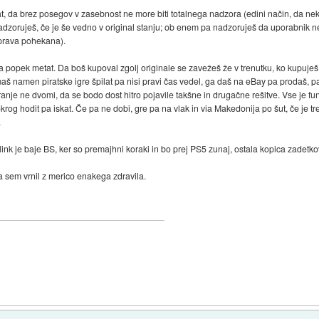
at, da brez posegov v zasebnost ne more biti totalnega nadzora (edini način, da nek
nadzoruješ, če je še vedno v original stanju; ob enem pa nadzoruješ da uporabnik 
aprava pohekana).
a na popek metat. Da boš kupoval zgolj originale se zavežeš že v trenutku, ko kupuj
aš namen piratske igre špilat pa nisi pravi čas vedel, ga daš na eBay pa prodaš, pa
iranje ne dvomi, da se bodo dost hitro pojavile takšne in drugačne rešitve. Vse je f
okrog hodit pa iskat. Če pa ne dobi, gre pa na vlak in via Makedonija po šut, če je tr
.
g link je baje BS, ker so premajhni koraki in bo prej PS5 zunaj, ostala kopica zadetko
pa sem vrnil z merico enakega zdravila.