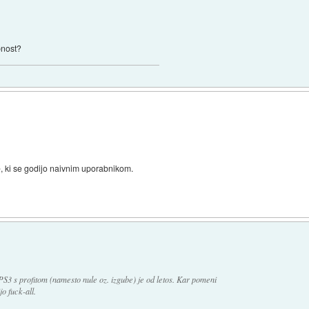
bnost?
e, ki se godijo naivnim uporabnikom.
S3 s profitom (namesto nule oz. izgube) je od letos. Kar pomeni
o fuck-all.