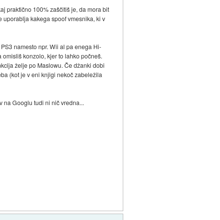
aj praktično 100% zaščitiš je, da mora bit
ne uporablja kakega spoof vmesnika, ki v
eš PS3 namesto npr. Wii al pa enega Hi-
 omisliš konzolo, kjer to lahko počneš.
unkcija želje po Maslowu. Če džanki dobi
eba (kot je v eni knjigi nekoč zabeležila
v na Googlu tudi ni nič vredna...