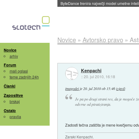
Spletne strani začele streči oglase za agente
Novice
»
Avtorsko pravo
»
Ast
Novice
arhiv
Forum
Kenpachi
mali oglasi
::
20. jul 2010, 16:18
teme zadnjih 24h
Članki
imagodei
je
20. jul 2010 ob 15:46
izjavil
:
Zaposlitve
Je pa po drugi strani res, da je mogoče že
brskaj
odvrne od piratiziranja.
Ostalo
pravila
Zadosti tečna zaščita je mene kvečjemu odv
Zaraki Kenpachi.