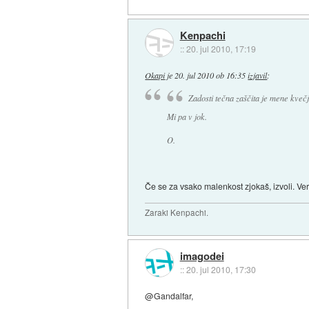
Kenpachi
::
20. jul 2010, 17:19
Okapi
je
20. jul 2010 ob 16:35
izjavil
:
Zadosti tečna zaščita je mene kveč
Mi pa v jok.
O.
Če se za vsako malenkost zjokaš, izvoli. Ve
Zaraki Kenpachi.
imagodei
::
20. jul 2010, 17:30
@Gandalfar,