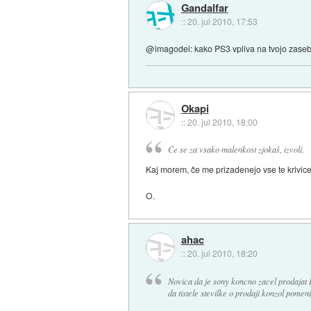
Gandalfar
::
20. jul 2010, 17:53
@imagodei: kako PS3 vpliva na tvojo zase
Okapi
::
20. jul 2010, 18:00
Če se za vsako malenkost zjokaš, izvoli.
Kaj morem, če me prizadenejo vse te krivic
O.
ahac
::
20. jul 2010, 18:20
Novica da je sony koncno zacel prodajat P
da tistele stevilke o prodaji konzol pomenij