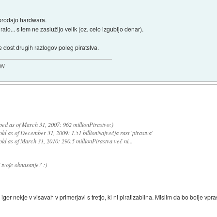
 prodajo hardwara.
alo... s tem ne zaslužijo velik (oz. celo izgubijo denar).
 dost drugih razlogov poleg piratstva.
MW
ped as of March 31, 2007: 962 millionPirastvo:)
old as of December 31, 2009: 1.51 billionNajvečja rast 'pirastva'
ld as of March 31, 2010: 290.5 millionPirastva več ni...
 tvoje obnasanje? :)
 iger nekje v visavah v primerjavi s tretjo, ki ni piratizabilna. Mislim da bo bolje vp