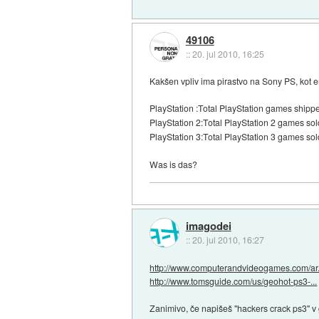
49106
::
20. jul 2010, 16:25
Kakšen vpliv ima pirastvo na Sony PS, kot 
PlayStation :Total PlayStation games shipp
PlayStation 2:Total PlayStation 2 games so
PlayStation 3:Total PlayStation 3 games so
Was is das?
imagodei
::
20. jul 2010, 16:27
http://www.computerandvideogames.com/ar.
http://www.tomsguide.com/us/geohot-ps3-...
Zanimivo, če napišeš "hackers crack ps3" v 