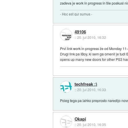
zadeva je work in progress in tile poskusi nis
- Hoc est qui sumus -
49106
::
20. jul 2010, 16:32
Prvi link work in progress že od Monday 1
Drugi link pa iBoy, ki sem ga omenil je tu
opens up many new doors for other PS3 hack
techfreak :)
::
20. jul 2010, 16:33
Poleg tega pa lahko preprosto naredijo novo
Okapi
::
20. jul 2010, 16:35