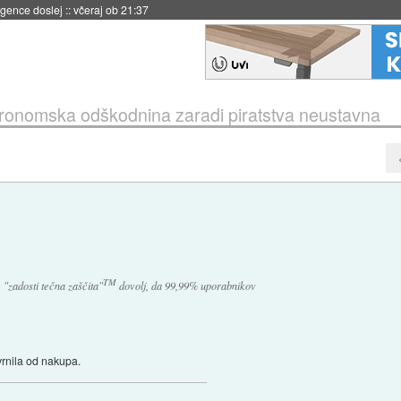
 umetne inteligence
::
včeraj ob 21:23
ronomska odškodnina zaradi piratstva neustavna
TM
 "zadosti tečna zaščita"
dovolj, da 99,99% uporabnikov
rnila od nakupa.