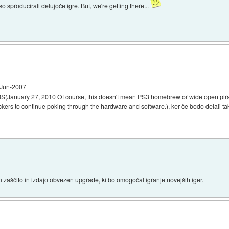
o sproducirali delujoče igre. But, we're getting there...
1-Jun-2007
di BS(January 27, 2010 Of course, this doesn't mean PS3 homebrew or wide open pir
ers to continue poking through the hardware and software.), ker če bodo delali ta
 zaščito in izdajo obvezen upgrade, ki bo omogočal igranje novejših iger.