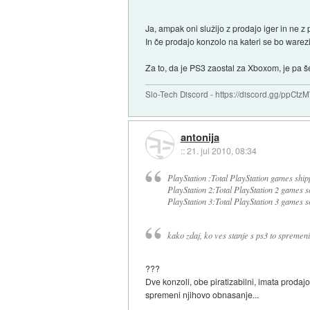
Ja, ampak oni služijo z prodajo iger in ne z
In če prodajo konzolo na kateri se bo warezir
Za to, da je PS3 zaostal za Xboxom, je pa še
Slo-Tech Discord - https://discord.gg/ppCtz
antonija
::
21. jul 2010, 08:34
PlayStation :Total PlayStation games ship
PlayStation 2:Total PlayStation 2 games s
PlayStation 3:Total PlayStation 3 games so
kako zdaj, ko ves stanje s ps3 to spremeni
???
Dve konzoli, obe piratizabilni, imata prodajo
spremeni njihovo obnasanje...