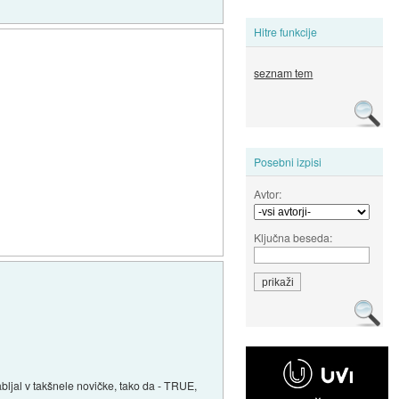
Hitre funkcije
seznam tem
Posebni izpisi
Avtor:
Ključna beseda:
bljal v takšnele novičke, tako da - TRUE,