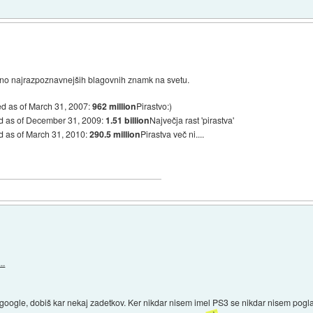
eno najrazpoznavnejših blagovnih znamk na svetu.
ed as of March 31, 2007:
962 million
Pirastvo:)
ld as of December 31, 2009:
1.51 billion
Največja rast 'pirastva'
ld as of March 31, 2010:
290.5 million
Pirastva več ni....
..
google, dobiš kar nekaj zadetkov. Ker nikdar nisem imel PS3 se nikdar nisem pogla