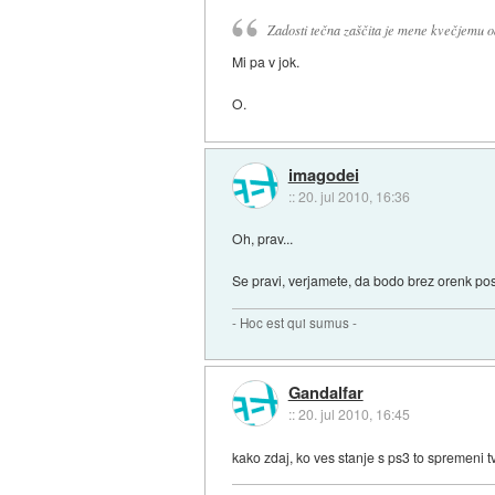
Zadosti tečna zaščita je mene kvečjemu o
Mi pa v jok.
O.
imagodei
::
20. jul 2010, 16:36
Oh, prav...
Se pravi, verjamete, da bodo brez orenk po
- Hoc est qui sumus -
Gandalfar
::
20. jul 2010, 16:45
kako zdaj, ko ves stanje s ps3 to spremeni 