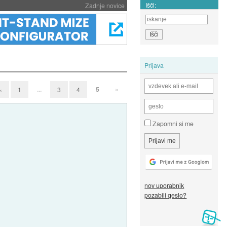
Išči:
Zadnje novice
Prijava
...
5
»
«
1
3
4
Zapomni si me
nov uporabnik
pozabili geslo?