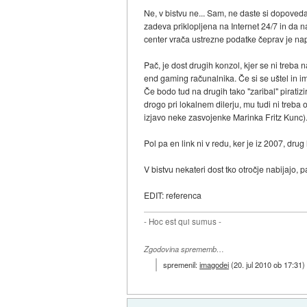
Ne, v bistvu ne... Sam, ne daste si dopoved
zadeva priklopljena na Internet 24/7 in da 
center vrača ustrezne podatke čeprav je n
Pač, je dost drugih konzol, kjer se ni treb
end gaming računalnika. Če si se uštel in im
Če bodo tud na drugih tako "zaribal" piratiz
drogo pri lokalnem dilerju, mu tudi ni treba 
izjavo neke zasvojenke Marinka Fritz Kunc)
Pol pa en link ni v redu, ker je iz 2007, dru
V bistvu nekateri dost tko otročje nabijajo, 
EDIT: referenca
- Hoc est qui sumus -
Zgodovina sprememb…
spremenil:
imagodei
(
20. jul 2010 ob 17:31
)