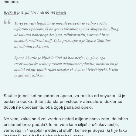
metode.
RejZoR
je
8. jul 2011 ob 09:08
izjavil
:
Torej po vaši logiki bi se morali po cesti še vedno vozit z
oglatimi opekami, ki ne grejo nikamor, imajo obupen handling,
absolutno nobenega designa, učinkovotsiti, varnosti in so
nasploh medieval stuff. Taka primerjava je Space Shuttlov z
navadnimi raketami.
Space Shuttle je kljub ločitvi od boosterjev in glavnega
rezervoarja še vedno povsem avtonomno plovilo, medtem ko je
modul od navadnih raket nekako ekvivalent leteči opeki. V tem
je glavna razlika...
Shuttle je bolj kot ne jadralna opeka, za razliko od soyuz-a, ki je
padalna opeka. S tem da sta pri vstopu v atmosfero, dokler se
dovolj ne upočasnita, oba zgolj padajoči opeki.
Ne vem, zakaj se ti zdi vredno metati miljone samo zato, da lahko
pristaneš brez padala? In ne vem kam ciljaš z učinkovitostjo,
varnostjo in "nasploh medieval stuff", ker se je Soyuz, ki ti je tako
"zaostal", tako bolj učinkovit kot bolj varen.