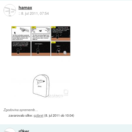
hamax
::
8. jul 2011, 07:54
Zgodovina sprememb…
zavarovalo slike:
gzibret
(
8. jul 2011 ob 10:04
)
r0ker