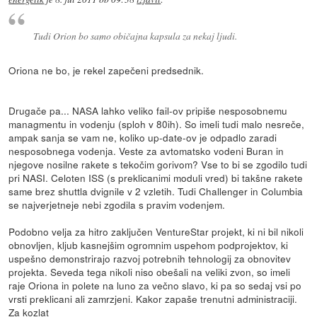
Tudi Orion bo samo običajna kapsula za nekaj ljudi.
Oriona ne bo, je rekel zapečeni predsednik.
Drugače pa... NASA lahko veliko fail-ov pripiše nesposobnemu
managmentu in vodenju (sploh v 80ih). So imeli tudi malo nesreče,
ampak sanja se vam ne, koliko up-date-ov je odpadlo zaradi
nesposobnega vodenja. Veste za avtomatsko vodeni Buran in
njegove nosilne rakete s tekočim gorivom? Vse to bi se zgodilo tudi
pri NASI. Celoten ISS (s preklicanimi moduli vred) bi takšne rakete
same brez shuttla dvignile v 2 vzletih. Tudi Challenger in Columbia
se najverjetneje nebi zgodila s pravim vodenjem.
Podobno velja za hitro zaključen VentureStar projekt, ki ni bil nikoli
obnovljen, kljub kasnejšim ogromnim uspehom podprojektov, ki
uspešno demonstrirajo razvoj potrebnih tehnologij za obnovitev
projekta. Seveda tega nikoli niso obešali na veliki zvon, so imeli
raje Oriona in polete na luno za večno slavo, ki pa so sedaj vsi po
vrsti preklicani ali zamrzjeni. Kakor zapaše trenutni administraciji.
Za kozlat