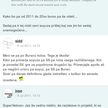
line with the most recent tourist seat costs.
Kako bo pa od 2011 do 20xx bomo pa še videli...
Sedaj pa k tej nizki ceni soyuza prištej kaj vse jim bo sedaj
onemogočeno...
sidd
::
8. jul 2011, 14:10
Meni se pa po Buranu kolca. Tega je škoda!
Kdor pa primerja soyuza pa SS pa nima vsega razčiščenega. Kot
je povedal SV, gre za popolnoma drugačni tip. Primerjajte apollo ali
pa magični orion) pa soyuz, pa SS pa Buran.
Sicer pa danes definitivno gleda izstrelitev, v kolikor bo seveda
izvedena.
jype
::
8. jul 2011, 14:10
SuperVeloce> Jaz še vedno mislim, da raziskave in projekti, ki so