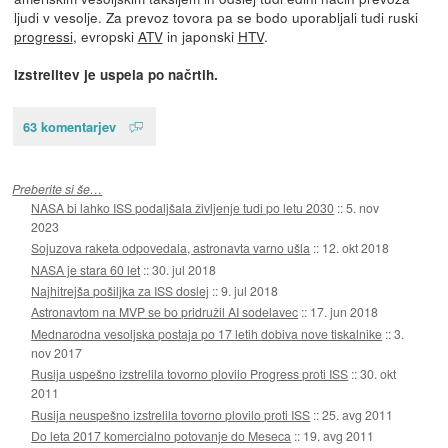
ljudi v vesolje. Za prevoz tovora pa se bodo uporabljali tudi ruski
progressi
, evropski
ATV
in japonski
HTV
.
Izstrelitev je uspela po načrtih.
63 komentarjev
Preberite si še…
NASA bi lahko ISS podaljšala življenje tudi po letu 2030
::
5. nov
2023
Sojuzova raketa odpovedala, astronavta varno ušla
::
12. okt 2018
NASA je stara 60 let
::
30. jul 2018
Najhitrejša pošiljka za ISS doslej
::
9. jul 2018
Astronavtom na MVP se bo pridružil AI sodelavec
::
17. jun 2018
Mednarodna vesoljska postaja po 17 letih dobiva nove tiskalnike
::
3.
nov 2017
Rusija uspešno izstrelila tovorno plovilo Progress proti ISS
::
30. okt
2011
Rusija neuspešno izstrelila tovorno plovilo proti ISS
::
25. avg 2011
Do leta 2017 komercialno potovanje do Meseca
::
19. avg 2011