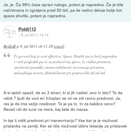
Ja, je. Če 99% časa opravi nalogo, potem je napredna. Če je bila
načrtovana in zgrajena pred 50 leti, pa še vedno deluje bolje kot
space shuttle, potem je napredna.
Poldi112
::
8. jul 2011, 12:14
RejZoR
je
8. jul 2011 ob 11:20
izjavil
:
Ti govoriš kaj je cost effective, Space Shuttle pa je bolj napreden
v vseh pogledih pa če se postaviš na glavo. Iz vidika prostora,
zmožnosti posadke, menevrabilnosti, tovornega prostora,
unloadinga tovora, fleksibilnosti pri popravilih itd itd itd.
A si sploh opazil, da so 3 stvari, ki si jih naštel, eno in isto? To da
rabiš 7 ljudi da vozi en frčoplan se mi ne zdi ravno prednost. Ja,
res je da ima večjo nosilnost. To je pa to. In za kakšno ceno?
Revež niti do lune ne more, kaj šele do marsa.
In kje ti vidiš prednost pri manevriranju? Vse kar je je možnost
pristanka na zemlji. Ker se tiče možnosti izbire lokacije za pristanek