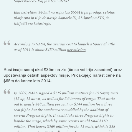
SuperVeloce> Kaj je v tem všteto?
Ena izstrelitev. $40mil na sojuz (za $65M ti pa prodajo celotno
platformo in ti jo dostavijo kamorkoli), $1.3mrd na STS, če
izključiš vse katastrofe.
According to NASA, the average cost to launch a Space Shuttle
as of 2011 is about $450 million
per mission
Rusi imajo sedaj okol $35m na zic (če so vsi trije zasedeni) brez
upoštevanja ostalih aspektov misije. Pričakujejo narast cene na
$65m do konec leta 2014.
In 2007, NASA signed a $719 million contract for 15 Soyuz seats
(15 up, 15 down) as well as for 5.6 tonnes of cargo. That works
out to nearly $48 million per seat, or $144 million for a three
seat flight, but the numbers are muddled by the addition of
several Progress flights. It would take three Progress flights to
handle the cargo, which by some reports would total $150
million. That leaves $569 million for the 15 seats, which is $38
million per seat or $114 million for a Soyuz mission - roughly in