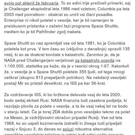
svojo pot sklenil že februarja
. To so edini trije preživeli primerki, saj
je Challenger eksplodiral leta 1986 med vzletom, Columbia pa leta
2003 med povratkom - obakrat so umrli vsi člani posadke.
Enterprise ni nikoli poletel v vesolje, ker je bil namenjen le
preizkusom pristanka v začetni fazi programa Space Shuttle,
medtem ko je bil Pathfinder zgolj maketa.
Space Shuttli so nas spremljali vse od leta 1981, ko je Columbia
poletela kot prva. V tem času so (vključno z današnjo) opravili 135
misij, ki so se dvakrat končale s katastrofo. Zanimivo je, da je
NASA pred Challengerjem verjetnost
za katastrofo ocenila
na
1:100.000, statistika pa kaže, da je v resnici okrog 1:67. Kakorkoli
že, v vesolje je s Space Shuttli poletelo 355 ljudi, od tega mnogi
večkrat (skupno 813 prepeljanih potnikov). Na nekdanji vesoljski
postaji Mir so pristali devetkrat, na ISS pa kar 36-krat.
Za vzdrževanje ISS, ki bo bržkone delovala vsaj do leta 2020,
bodo sedaj skrbeli Rusi. NASA financira tudi zasebna podjetja, ki
razvijajo plovila za polete v vesolje, a ta še vsaj nekaj let ne bodo
v stanju leteti. Če je torej ZDA dobila prvo vesoljsko tekmo za polet
na Mesec, je vzdržljivostni obračun pripadel Rusiji. Vse od leta
1968, ko so uspeli kozmonavta izstreliti in živega tudi pripeljati
nazaj v Sojuzu 3, do danes so
sojuzi
robustna alternativa
ameriškim vesoljskim taksijem in odslej tudi edini način prevoza