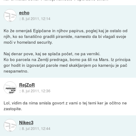
echo
::
8. jul 2011, 12:14
Ko že omenjaš Egipčane in njihov papirus, poglej kaj je ostalo od
njih, ko so fanatično gradili piramide, namesto da bi vlagali svoje
moči v homeland security.
Naj denar pove, kaj se splača počet, ne pa verniki.
Ko bo parcela na Zemlji predraga, bomo pa šli na Mars. Iz principa
gor hodit in izgovarjat parole med skakljanjem po kamenju je pač
nespametno.
RejZoR
::
8. jul 2011, 12:36
Lol, vidim da nima smisla govort z vami o tej temi ker je očitno ne
zastopite.
Nikec3
::
8. jul 2011, 12:44