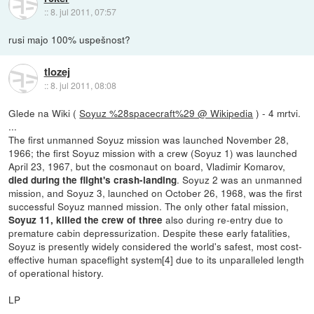
::
8. jul 2011, 07:57
rusi majo 100% uspešnost?
tlozej
::
8. jul 2011, 08:08
Glede na Wiki (
Soyuz %28spacecraft%29 @ Wikipedia
) - 4 mrtvi.
...
The first unmanned Soyuz mission was launched November 28,
1966; the first Soyuz mission with a crew (Soyuz 1) was launched
April 23, 1967, but the cosmonaut on board, Vladimir Komarov,
. Soyuz 2 was an unmanned
died during the flight's crash-landing
mission, and Soyuz 3, launched on October 26, 1968, was the first
successful Soyuz manned mission. The only other fatal mission,
also during re-entry due to
Soyuz 11, killed the crew of three
premature cabin depressurization. Despite these early fatalities,
Soyuz is presently widely considered the world's safest, most cost-
effective human spaceflight system[4] due to its unparalleled length
of operational history.
LP