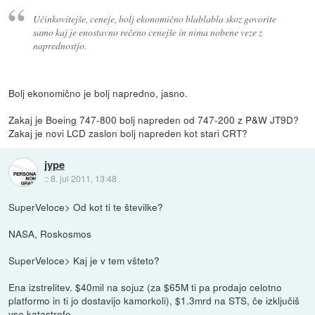
Učinkovitejše, ceneje, bolj ekonomično blablabla skoz govorite
samo kaj je enostavno rečeno cenejše in nima nobene veze z
naprednostjo.
Bolj ekonomično je bolj napredno, jasno.
Zakaj je Boeing 747-800 bolj napreden od 747-200 z P&W JT9D?
Zakaj je novi LCD zaslon bolj napreden kot stari CRT?
jype
::
8. jul 2011, 13:48
SuperVeloce> Od kot ti te številke?
NASA, Roskosmos
SuperVeloce> Kaj je v tem všteto?
Ena izstrelitev. $40mil na sojuz (za $65M ti pa prodajo celotno
platformo in ti jo dostavijo kamorkoli), $1.3mrd na STS, če izključiš
vse katastrofe.