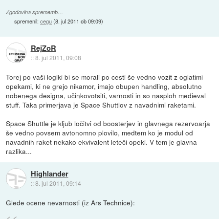
Zgodovina sprememb…
spremenil:
cegu
(
8. jul 2011 ob 09:09
)
RejZoR
::
8. jul 2011, 09:08
Torej po vaši logiki bi se morali po cesti še vedno vozit z oglatimi
opekami, ki ne grejo nikamor, imajo obupen handling, absolutno
nobenega designa, učinkovotsiti, varnosti in so nasploh medieval
stuff. Taka primerjava je Space Shuttlov z navadnimi raketami.
Space Shuttle je kljub ločitvi od boosterjev in glavnega rezervoarja
še vedno povsem avtonomno plovilo, medtem ko je modul od
navadnih raket nekako ekvivalent leteči opeki. V tem je glavna
razlika...
Highlander
::
8. jul 2011, 09:14
Glede ocene nevarnosti (iz Ars Technice):