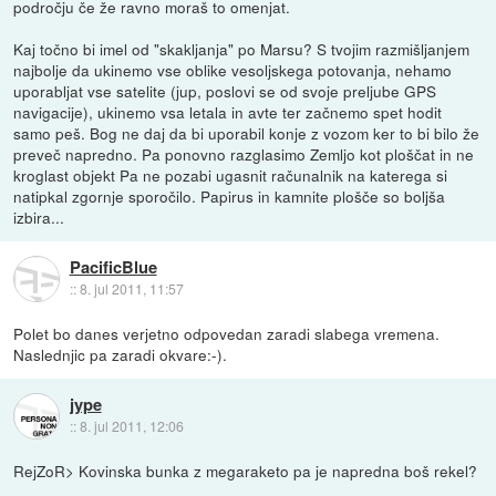
področju če že ravno moraš to omenjat.
Kaj točno bi imel od "skakljanja" po Marsu? S tvojim razmišljanjem
najbolje da ukinemo vse oblike vesoljskega potovanja, nehamo
uporabljat vse satelite (jup, poslovi se od svoje preljube GPS
navigacije), ukinemo vsa letala in avte ter začnemo spet hodit
samo peš. Bog ne daj da bi uporabil konje z vozom ker to bi bilo že
preveč napredno. Pa ponovno razglasimo Zemljo kot ploščat in ne
kroglast objekt Pa ne pozabi ugasnit računalnik na katerega si
natipkal zgornje sporočilo. Papirus in kamnite plošče so boljša
izbira...
PacificBlue
::
8. jul 2011, 11:57
Polet bo danes verjetno odpovedan zaradi slabega vremena.
Naslednjic pa zaradi okvare:-).
jype
::
8. jul 2011, 12:06
RejZoR> Kovinska bunka z megaraketo pa je napredna boš rekel?