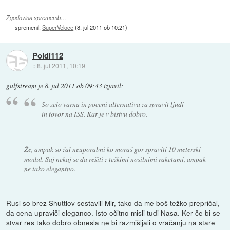
Zgodovina sprememb…
spremenil:
SuperVeloce
(
8. jul 2011 ob 10:21
)
Poldi112
::
8. jul 2011, 10:19
gulfstream
je
8. jul 2011 ob 09:43
izjavil
:
So zelo varna in poceni alternativa za spravit ljudi
in tovor na ISS. Kar je v bistvu dobro.
Že, ampak so žal neuporabni ko moraš gor spraviti 10 meterski
modul. Saj nekaj se da rešiti z težkimi nosilnimi raketami, ampak
ne tako elegantno.
Rusi so brez Shuttlov sestavili Mir, tako da me boš težko prepričal,
da cena upraviči eleganco. Isto očitno misli tudi Nasa. Ker če bi se
stvar res tako dobro obnesla ne bi razmišljali o vračanju na stare