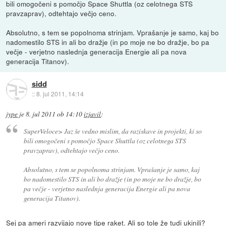
bili omogočeni s pomočjo Space Shuttla (oz celotnega STS
pravzaprav), odtehtajo večjo ceno.
Absolutno, s tem se popolnoma strinjam. Vprašanje je samo, kaj bo
nadomestilo STS in ali bo dražje (in po moje ne bo dražje, bo pa
večje - verjetno naslednja generacija Energie ali pa nova
generacija Titanov).
sidd
::
8. jul 2011, 14:14
jype
je
8. jul 2011 ob 14:10
izjavil
:
SuperVeloce> Jaz še vedno mislim, da raziskave in projekti, ki so
bili omogočeni s pomočjo Space Shuttla (oz celotnega STS
pravzaprav), odtehtajo večjo ceno.
Absolutno, s tem se popolnoma strinjam. Vprašanje je samo, kaj
bo nadomestilo STS in ali bo dražje (in po moje ne bo dražje, bo
pa večje - verjetno naslednja generacija Energie ali pa nova
generacija Titanov).
Sej pa ameri razvijajo nove tipe raket. Ali so tole že tudi ukinili?