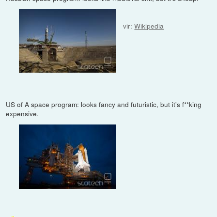
vir:
Wikipedia
US of A space program: looks fancy and futuristic, but it's f**king
expensive.