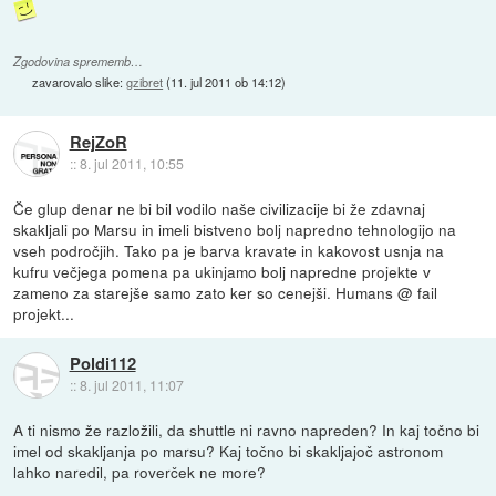
Zgodovina sprememb…
zavarovalo slike:
gzibret
(
11. jul 2011 ob 14:12
)
RejZoR
::
8. jul 2011, 10:55
Če glup denar ne bi bil vodilo naše civilizacije bi že zdavnaj
skakljali po Marsu in imeli bistveno bolj napredno tehnologijo na
vseh področjih. Tako pa je barva kravate in kakovost usnja na
kufru večjega pomena pa ukinjamo bolj napredne projekte v
zameno za starejše samo zato ker so cenejši. Humans @ fail
projekt...
Poldi112
::
8. jul 2011, 11:07
A ti nismo že razložili, da shuttle ni ravno napreden? In kaj točno bi
imel od skakljanja po marsu? Kaj točno bi skakljajoč astronom
lahko naredil, pa roverček ne more?