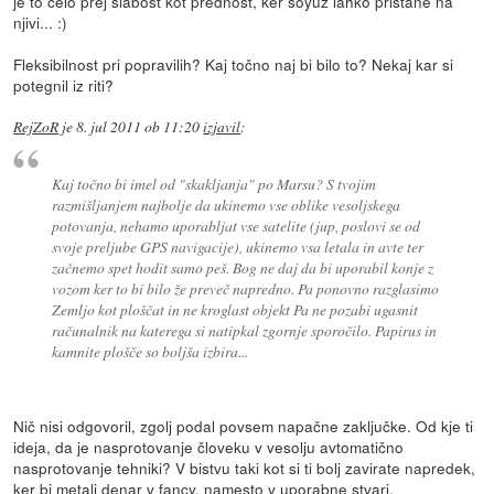
je to celo prej slabost kot prednost, ker soyuz lahko pristane na
njivi... :)
Fleksibilnost pri popravilih? Kaj točno naj bi bilo to? Nekaj kar si
potegnil iz riti?
RejZoR
je
8. jul 2011 ob 11:20
izjavil
:
Kaj točno bi imel od "skakljanja" po Marsu? S tvojim
razmišljanjem najbolje da ukinemo vse oblike vesoljskega
potovanja, nehamo uporabljat vse satelite (jup, poslovi se od
svoje preljube GPS navigacije), ukinemo vsa letala in avte ter
začnemo spet hodit samo peš. Bog ne daj da bi uporabil konje z
vozom ker to bi bilo že preveč napredno. Pa ponovno razglasimo
Zemljo kot ploščat in ne kroglast objekt Pa ne pozabi ugasnit
računalnik na katerega si natipkal zgornje sporočilo. Papirus in
kamnite plošče so boljša izbira...
Nič nisi odgovoril, zgolj podal povsem napačne zaključke. Od kje ti
ideja, da je nasprotovanje človeku v vesolju avtomatično
nasprotovanje tehniki? V bistvu taki kot si ti bolj zavirate napredek,
ker bi metali denar v fancy, namesto v uporabne stvari.