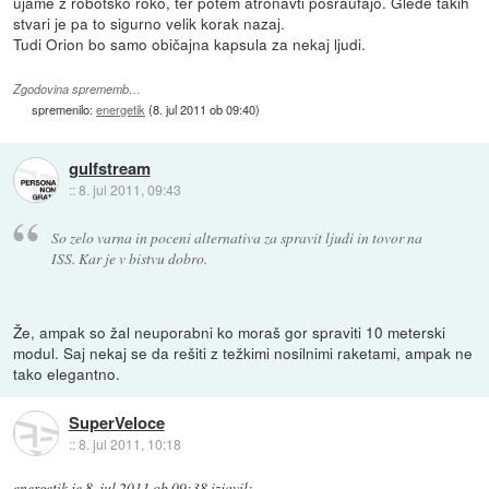
ujame z robotsko roko, ter potem atronavti pošraufajo. Glede takih
stvari je pa to sigurno velik korak nazaj.
Tudi Orion bo samo običajna kapsula za nekaj ljudi.
Zgodovina sprememb…
spremenilo:
energetik
(
8. jul 2011 ob 09:40
)
gulfstream
::
8. jul 2011, 09:43
So zelo varna in poceni alternativa za spravit ljudi in tovor na
ISS. Kar je v bistvu dobro.
Že, ampak so žal neuporabni ko moraš gor spraviti 10 meterski
modul. Saj nekaj se da rešiti z težkimi nosilnimi raketami, ampak ne
tako elegantno.
SuperVeloce
::
8. jul 2011, 10:18
energetik
je
8. jul 2011 ob 09:38
izjavil
: