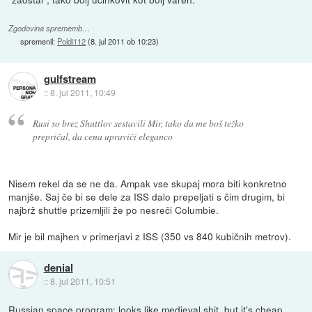
Zgodovina sprememb…
spremenil:
Poldi112
(
8. jul 2011 ob 10:23
)
gulfstream
::
8. jul 2011, 10:49
Rusi so brez Shuttlov sestavili Mir, tako da me boš težko
prepričal, da cena upraviči eleganco
Nisem rekel da se ne da. Ampak vse skupaj mora biti konkretno
manjše. Saj če bi se dele za ISS dalo prepeljati s čim drugim, bi
najbrž shuttle prizemljili že po nesreči Columbie.
Mir je bil majhen v primerjavi z ISS (350 vs 840 kubičnih metrov).
denial
::
8. jul 2011, 10:51
Russian space program: looks like medieval shit, but it's cheap.