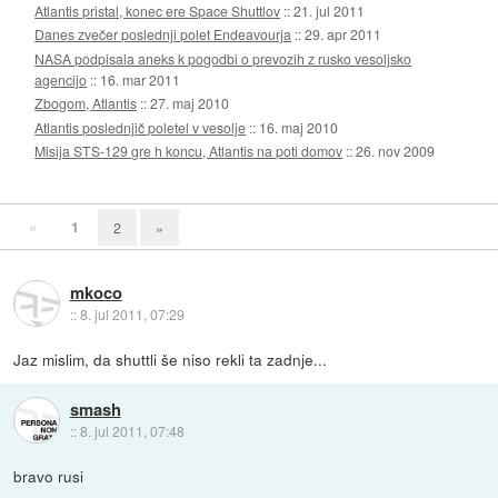
Atlantis pristal, konec ere Space Shuttlov
::
21. jul 2011
Danes zvečer poslednji polet Endeavourja
::
29. apr 2011
NASA podpisala aneks k pogodbi o prevozih z rusko vesoljsko
agencijo
::
16. mar 2011
Zbogom, Atlantis
::
27. maj 2010
Atlantis poslednjič poletel v vesolje
::
16. maj 2010
Misija STS-129 gre h koncu, Atlantis na poti domov
::
26. nov 2009
«
1
2
»
mkoco
::
8. jul 2011, 07:29
Jaz mislim, da shuttli še niso rekli ta zadnje...
smash
::
8. jul 2011, 07:48
bravo rusi