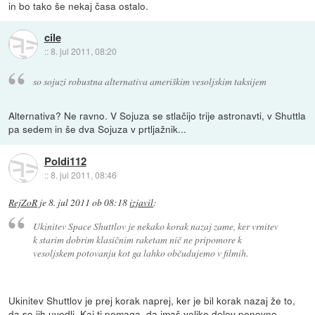
in bo tako še nekaj časa ostalo.
cile
::
8. jul 2011, 08:20
so sojuzi robustna alternativa ameriškim vesoljskim taksijem
Alternativa? Ne ravno. V Sojuza se stlačijo trije astronavti, v Shuttla
pa sedem in še dva Sojuza v prtljažnik...
Poldi112
::
8. jul 2011, 08:46
RejZoR
je
8. jul 2011 ob 08:18
izjavil
:
Ukinitev Space Shuttlov je nekako korak nazaj zame, ker vrnitev
k starim dobrim klasičnim raketam nič ne pripomore k
vesoljskem potovanju kot ga lahko občudujemo v filmih.
Ukinitev Shuttlov je prej korak naprej, ker je bil korak nazaj že to,
da so jih uvedli. Kaj ti pomaga, da imaš veliko delov ponovno