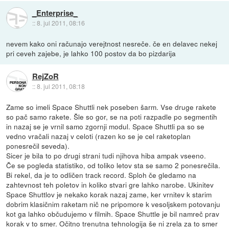
_Enterprise_
::
8. jul 2011, 08:16
nevem kako oni računajo verejtnost nesreče. če en delavec nekej
pri ceveh zajebe, je lahko 100 postov da bo pizdarija
RejZoR
::
8. jul 2011, 08:18
Zame so imeli Space Shuttli nek poseben šarm. Vse druge rakete
so pač samo rakete. Šle so gor, se na poti razpadle po segmentih
in nazaj se je vrnil samo zgornji modul. Space Shuttli pa so se
vedno vračali nazaj v celoti (razen ko se je cel raketoplan
ponesrečil seveda).
Sicer je bila to po drugi strani tudi njihova hiba ampak vseeno.
Če se pogleda statistiko, od toliko letov sta se samo 2 ponesrečila.
Bi rekel, da je to odličen track record. Sploh če gledamo na
zahtevnost teh poletov in koliko stvari gre lahko narobe. Ukinitev
Space Shuttlov je nekako korak nazaj zame, ker vrnitev k starim
dobrim klasičnim raketam nič ne pripomore k vesoljskem potovanju
kot ga lahko občudujemo v filmih. Space Shuttle je bil namreč prav
korak v to smer. Očitno trenutna tehnologija še ni zrela za to smer