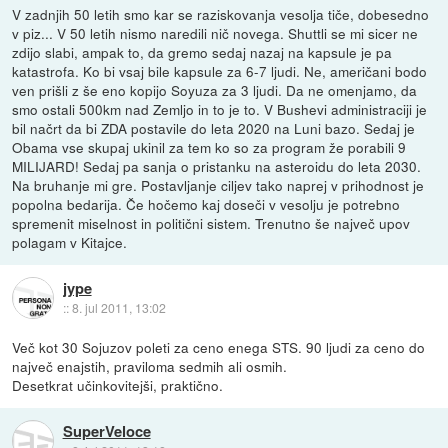
V zadnjih 50 letih smo kar se raziskovanja vesolja tiče, dobesedno
v piz... V 50 letih nismo naredili nič novega. Shuttli se mi sicer ne
zdijo slabi, ampak to, da gremo sedaj nazaj na kapsule je pa
katastrofa. Ko bi vsaj bile kapsule za 6-7 ljudi. Ne, američani bodo
ven prišli z še eno kopijo Soyuza za 3 ljudi. Da ne omenjamo, da
smo ostali 500km nad Zemljo in to je to. V Bushevi administraciji je
bil načrt da bi ZDA postavile do leta 2020 na Luni bazo. Sedaj je
Obama vse skupaj ukinil za tem ko so za program že porabili 9
MILIJARD! Sedaj pa sanja o pristanku na asteroidu do leta 2030.
Na bruhanje mi gre. Postavljanje ciljev tako naprej v prihodnost je
popolna bedarija. Če hočemo kaj doseči v vesolju je potrebno
spremenit miselnost in politični sistem. Trenutno še največ upov
polagam v Kitajce.
jype
::
8. jul 2011, 13:02
Več kot 30 Sojuzov poleti za ceno enega STS. 90 ljudi za ceno do
največ enajstih, praviloma sedmih ali osmih.
Desetkrat učinkovitejši, praktično.
SuperVeloce