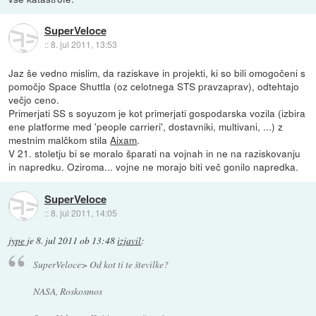
SuperVeloce
::
8. jul 2011, 13:53
Jaz še vedno mislim, da raziskave in projekti, ki so bili omogočeni s
pomočjo Space Shuttla (oz celotnega STS pravzaprav), odtehtajo
večjo ceno.
Primerjati SS s soyuzom je kot primerjati gospodarska vozila (izbira
ene platforme med 'people carrieri', dostavniki, multivani, ...) z
mestnim malčkom stila
Aixam
.
V 21. stoletju bi se moralo šparati na vojnah in ne na raziskovanju
in napredku. Oziroma... vojne ne morajo biti več gonilo napredka.
SuperVeloce
::
8. jul 2011, 14:05
jype
je
8. jul 2011 ob 13:48
izjavil
:
SuperVeloce> Od kot ti te številke?
NASA, Roskosmos