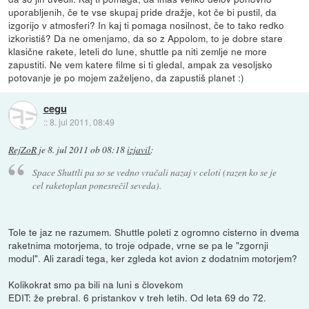
uporabljenih, če te vse skupaj pride dražje, kot če bi pustil, da
izgorijo v atmosferi? In kaj ti pomaga nosilnost, če to tako redko
izkoristiš? Da ne omenjamo, da so z Appolom, to je dobre stare
klasične rakete, leteli do lune, shuttle pa niti zemlje ne more
zapustiti. Ne vem katere filme si ti gledal, ampak za vesoljsko
potovanje je po mojem zaželjeno, da zapustiš planet :)
cegu
::
8. jul 2011, 08:49
RejZoR
je
8. jul 2011 ob 08:18
izjavil
:
Space Shuttli pa so se vedno vračali nazaj v celoti (razen ko se je
cel raketoplan ponesrečil seveda).
Tole te jaz ne razumem. Shuttle poleti z ogromno cisterno in dvema
raketnima motorjema, to troje odpade, vrne se pa le "zgornji
modul". Ali zaradi tega, ker zgleda kot avion z dodatnim motorjem?
Kolikokrat smo pa bili na luni s človekom
EDIT: že prebral. 6 pristankov v treh letih. Od leta 69 do 72.