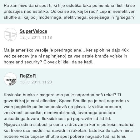
Pa zanimivo da si spet ti, ki ti je estetika tako pomembna, tisti, ki se
pritožuješ nad estetiko. Odloči se že, kaj bi rad? Lep in neefektiven
shuttle ali kaj bolj modernega, efektivnega, cenejšega in "gršega"?
SuperVeloce
::
8. jul 2011, 11:18
Ma ja ameriško vesolje je predrago ane... ker sploh ne dajo 40x
več zelencev (ne ni napihnjeno) za vse ostale branže vojske in
homeland security? Človek bi klel, da se kadi.
RejZoR
::
8. jul 2011, 11:20
Kovinska bunka z megaraketo pa je napredna boš rekel? Ti
govoriš kaj je cost effective, Space Shuttle pa je bolj napreden v
vseh pogledih pa če se postaviš na glavo. Iz vidika prostora,
zmožnosti posadke, menevrabilnosti, tovornega prostora,
unloadinga tovora, fleksibilnosti pri popravilih itd itd itd.
Njegova edina slabost je cena vzdrževanja ker ni potrošni material
kot ti one use moduli na navadnih raketah. Estetika tle sploh nima
nobene veze čeprav Shuttle spet pobere nagrado tud na temu