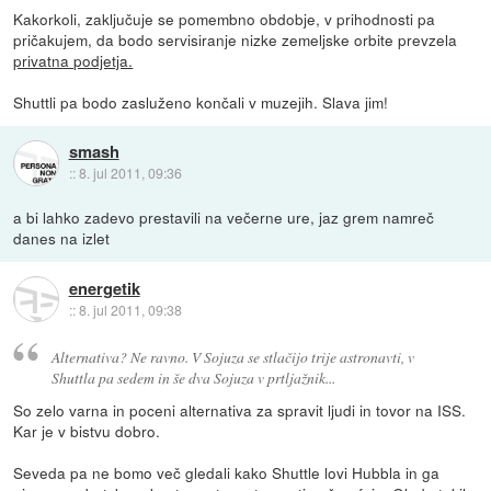
Kakorkoli, zaključuje se pomembno obdobje, v prihodnosti pa
pričakujem, da bodo servisiranje nizke zemeljske orbite prevzela
privatna podjetja.
Shuttli pa bodo zasluženo končali v muzejih. Slava jim!
smash
::
8. jul 2011, 09:36
a bi lahko zadevo prestavili na večerne ure, jaz grem namreč
danes na izlet
energetik
::
8. jul 2011, 09:38
Alternativa? Ne ravno. V Sojuza se stlačijo trije astronavti, v
Shuttla pa sedem in še dva Sojuza v prtljažnik...
So zelo varna in poceni alternativa za spravit ljudi in tovor na ISS.
Kar je v bistvu dobro.
Seveda pa ne bomo več gledali kako Shuttle lovi Hubbla in ga