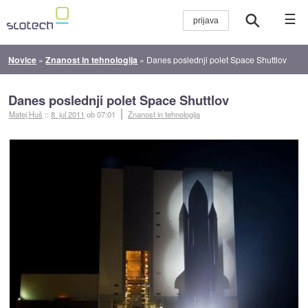
☰
Novice
»
Znanost in tehnologija
»
Danes poslednji polet Space Shuttlov
Danes poslednji polet Space Shuttlov
Matej Huš
::
8. jul 2011
ob 07:01
Znanost in tehnologija