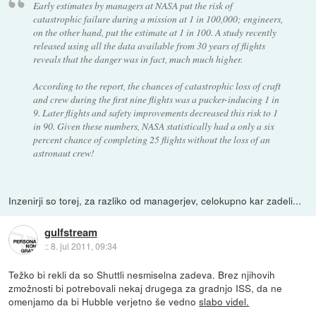
Early estimates by managers at NASA put the risk of
catastrophic failure during a mission at 1 in 100,000; engineers,
on the other hand, put the estimate at 1 in 100. A study recently
released using all the data available from 30 years of flights
reveals that the danger was in fact, much much higher.
According to the report, the chances of catastrophic loss of craft
and crew during the first nine flights was a pucker-inducing 1 in
9. Later flights and safety improvements decreased this risk to 1
in 90. Given these numbers, NASA statistically had a only a six
percent chance of completing 25 flights without the loss of an
astronaut crew!
Inzenirji so torej, za razliko od managerjev, celokupno kar zadeli...
gulfstream
::
8. jul 2011, 09:34
Težko bi rekli da so Shuttli nesmiselna zadeva. Brez njihovih
zmožnosti bi potrebovali nekaj drugega za gradnjo ISS, da ne
omenjamo da bi Hubble verjetno še vedno
slabo videl.