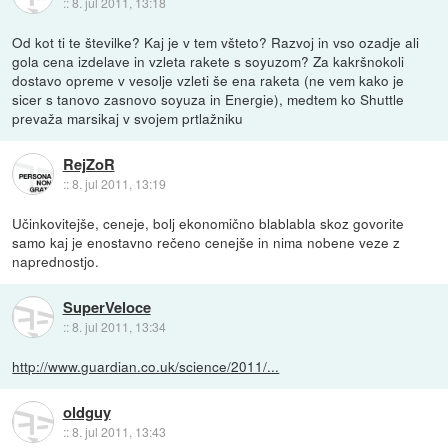
::
8. jul 2011, 13:18
Od kot ti te številke? Kaj je v tem všteto? Razvoj in vso ozadje ali
gola cena izdelave in vzleta rakete s soyuzom? Za kakršnokoli
dostavo opreme v vesolje vzleti še ena raketa (ne vem kako je
sicer s tanovo zasnovo soyuza in Energie), medtem ko Shuttle
prevaža marsikaj v svojem prtlažniku
RejZoR
::
8. jul 2011, 13:19
Učinkovitejše, ceneje, bolj ekonomično blablabla skoz govorite
samo kaj je enostavno rečeno cenejše in nima nobene veze z
naprednostjo.
SuperVeloce
::
8. jul 2011, 13:34
http://www.guardian.co.uk/science/2011/...
oldguy
::
8. jul 2011, 13:43