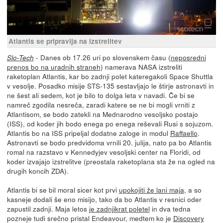
Atlantis se pripravlja na izstrelitev
- Danes ob 17.26 uri po slovenskem času (
neposredni
Slo-Tech
prenos bo na uradnih straneh
) namerava NASA izstreliti
raketoplan Atlantis, kar bo zadnji polet kateregakoli Space Shuttla
v vesolje. Posadko misije STS-135 sestavljajo le štirje astronavti in
ne šest ali sedem, kot je bilo to dolga leta v navadi. Če bi se
namreč zgodila nesreča, zaradi katere se ne bi mogli vrniti z
Atlantisom, se bodo zatekli na Mednarodno vesoljsko postajo
(ISS), od koder jih bodo enega po enega reševali Rusi s sojuzom.
Atlantis bo na ISS pripeljal dodatne zaloge in modul
Raffaello
.
Astronavti se bodo predvidoma vrnili 20. julija, nato pa bo Atlantis
romal na razstavo v Kennedyjev vesoljski center na Floridi, od
koder izvajajo izstrelitve (preostala raketoplana sta že na ogled na
drugih koncih ZDA).
Atlantis bi se bil moral sicer kot prvi
upokojiti že lani maja
, a so
kasneje dodali še eno misijo, tako da bo Atlantis v resnici oder
zapustil zadnji. Maja letos
je zadnjikrat poletel
in dva tedna
pozneje tudi srečno pristal Endeavour, medtem ko je
Discovery