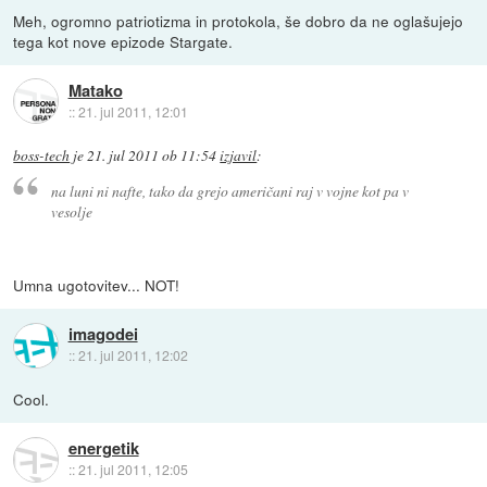
Meh, ogromno patriotizma in protokola, še dobro da ne oglašujejo
tega kot nove epizode Stargate.
Matako
::
21. jul 2011, 12:01
boss-tech
je
21. jul 2011 ob 11:54
izjavil
:
na luni ni nafte, tako da grejo američani raj v vojne kot pa v
vesolje
Umna ugotovitev... NOT!
imagodei
::
21. jul 2011, 12:02
Cool.
energetik
::
21. jul 2011, 12:05