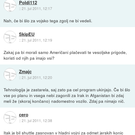
Poldi112
::
21. jul 2011, 12:17
Nah, če bi šlo za vojsko tega zgolj ne bi vedeli.
SkipEU
::
21. jul 2011, 12:19
Zakaj pa bi morali samo Američani plačevati te vesoljske prigode,
koristi od njih pa imajo vsi?
Zmajc
::
21. jul 2011, 12:20
Tehnologija je zastarela, saj zato pa cel program ukinjajo. Če bi šlo
vse po planu in vsega nebi zagonili za Irak in Afganistan bi zdaj
meli že (skoraj končano) nadomestno vozilo. Zdaj pa nimajo nič.
cero
::
21. jul 2011, 12:38
Itak je bil shuttle zasnovan v hladni vojni za odmet jerskih konic