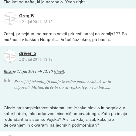
Tko kot od nafte, ki jo naropajo. Yeah right.....
GregiB
::
21. jul 2011, 13:12
Zakaj, prmejdun, pa morajo smeti prinesti nazaj na zemljo??? Po
možnosti v kakšen Neapelj.... Vržeš čez okno, pa basta...
driver_x
::
21. jul 2011, 13:18
Blisk
je
21. jul 2011 ob 12:10
izjavil
:
Pr vsej tej tehnologiji imajo še vedno polno nekih okvar in
odpovedi. Mislim, da če bi šlo za vojsko, tega ne bi bilo.....
Glede na kompleksnost sistema, kot je tako plovilo in pogojev, v
katerih dela, take odpovedi niso nič nenavadnega. Zato pa imajo
redundantne sisteme. Vojska? A si že kdaj slišal, kako je z
delovanjem in okvarami na jedrskih podmornicah?