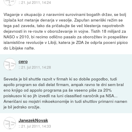
::
21. jul 2011, 14:24
Vlaganje v okupacijo z naravnimi surovinami bogatih držav, se bolj
izplača kot metanje denarja v vesolje. Zapufan ameriški režim se
tega pač zaveda, tako da pričakujte še več klestenja nepotrebnih
dejavnosti in re-route v oboroževanje in vojne. Tistih 18 milijard za
NASO v 2010, bi recimo odlično pasalo za oborožitev in pospešitev
islamistične revolucije v Libiji, katera je ZDA že odprla poceni pipico
do Libijske nafte.
cero
::
21. jul 2011, 14:28
Seveda je bil shuttle razvit v firmah ki so dobile pogodbo, tudi
apollo program so dali delat firmam, ampak ravno te dni sem bral
eno knjigo od appolo programa pa še vseeno piše za 20%
poiskusov ki so jih izvedli na luni classified naročnik pa NSA...
Američani so mojstri mikoekonomije in tudi shuttlov primarni namen
je bil jedrsko orožje.
JanezekNovak
::
21. jul 2011, 14:33