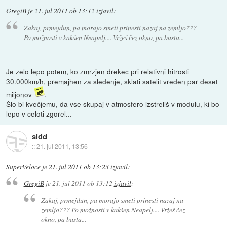
GregiB
je
21. jul 2011 ob 13:12
izjavil
:
Zakaj, prmejdun, pa morajo smeti prinesti nazaj na zemljo???
Po možnosti v kakšen Neapelj.... Vržeš čez okno, pa basta...
Je zelo lepo potem, ko zmrzjen drekec pri relativni hitrosti
30.000km/h, premajhen za sledenje, sklati satelit vreden par deset
miljonov
.
Šlo bi kvečjemu, da vse skupaj v atmosfero izstreliš v modulu, ki bo
lepo v celoti zgorel...
sidd
::
21. jul 2011, 13:56
SuperVeloce
je
21. jul 2011 ob 13:23
izjavil
:
GregiB
je
21. jul 2011 ob 13:12
izjavil
:
Zakaj, prmejdun, pa morajo smeti prinesti nazaj na
zemljo??? Po možnosti v kakšen Neapelj.... Vržeš čez
okno, pa basta...