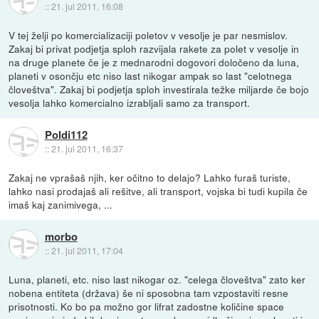
::
21. jul 2011, 16:08
V tej želji po komercializaciji poletov v vesolje je par nesmislov.
Zakaj bi privat podjetja sploh razvijala rakete za polet v vesolje in
na druge planete če je z mednarodni dogovori določeno da luna,
planeti v osončju etc niso last nikogar ampak so last "celotnega
človeštva". Zakaj bi podjetja sploh investirala težke miljarde če bojo
vesolja lahko komercialno izrabljali samo za transport.
Poldi112
::
21. jul 2011, 16:37
Zakaj ne vprašaš njih, ker očitno to delajo? Lahko furaš turiste,
lahko nasi prodajaš ali rešitve, ali transport, vojska bi tudi kupila če
imaš kaj zanimivega, ...
morbo
::
21. jul 2011, 17:04
Luna, planeti, etc. niso last nikogar oz. "celega človeštva" zato ker
nobena entiteta (država) še ni sposobna tam vzpostaviti resne
prisotnosti. Ko bo pa možno gor lifrat zadostne količine space