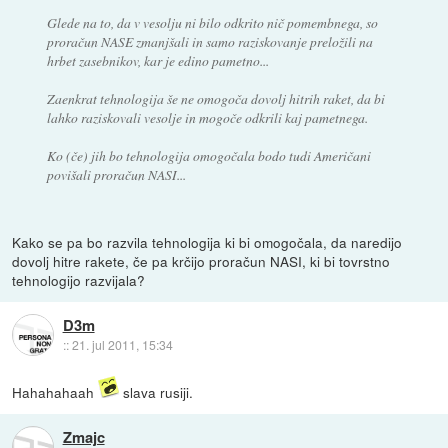
Glede na to, da v vesolju ni bilo odkrito nič pomembnega, so
proračun NASE zmanjšali in samo raziskovanje preložili na
hrbet zasebnikov, kar je edino pametno...
Zaenkrat tehnologija še ne omogoča dovolj hitrih raket, da bi
lahko raziskovali vesolje in mogoče odkrili kaj pametnega.
Ko (če) jih bo tehnologija omogočala bodo tudi Američani
povišali proračun NASI...
Kako se pa bo razvila tehnologija ki bi omogočala, da naredijo
dovolj hitre rakete, če pa krčijo proračun NASI, ki bi tovrstno
tehnologijo razvijala?
D3m
::
21. jul 2011, 15:34
Hahahahaah
slava rusiji.
Zmajc