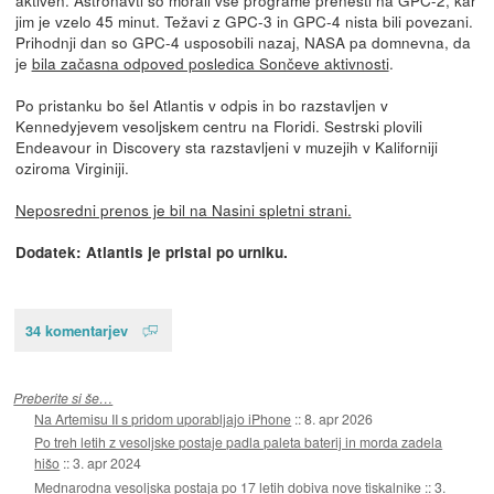
jim je vzelo 45 minut. Težavi z GPC-3 in GPC-4 nista bili povezani.
Prihodnji dan so GPC-4 usposobili nazaj, NASA pa domnevna, da
je
bila začasna odpoved posledica Sončeve aktivnosti
.
Po pristanku bo šel Atlantis v odpis in bo razstavljen v
Kennedyjevem vesoljskem centru na Floridi. Sestrski plovili
Endeavour in Discovery sta razstavljeni v muzejih v Kaliforniji
oziroma Virginiji.
Neposredni prenos je bil na Nasini spletni strani.
Dodatek: Atlantis je pristal po urniku.
34 komentarjev
Preberite si še…
Na Artemisu II s pridom uporabljajo iPhone
::
8. apr 2026
Po treh letih z vesoljske postaje padla paleta baterij in morda zadela
hišo
::
3. apr 2024
Mednarodna vesoljska postaja po 17 letih dobiva nove tiskalnike
::
3.