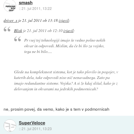
smash
::
21. jul 2011, 13:22
driver_x
je
21. jul 2011 ob 13:18
izjavil
:
Blisk
je
21. jul 2011 ob 12:10
izjavil
:
Pr vsej tej tehnologiji imajo še vedno polno nekih
okvar in odpovedi. Mislim, da če bi šlo za vojsko,
tega ne bi bilo.....
Glede na kompleksnost sistema, kot je tako plovilo in pogojev, v
katerih dela, take odpovedi niso nič nenavadnega. Zato pa
imajo redundantne sisteme. Vojska? A si že kdaj slišal, kako je z
delovanjem in okvarami na jedrskih podmornicah?
ne, prosim povej, da vemo, kako je s tem v podmornicah
SuperVeloce
::
21. jul 2011, 13:23