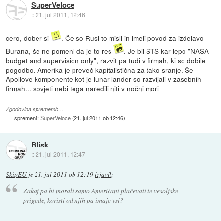
SuperVeloce
::
21. jul 2011, 12:46
cero, dober si
. Če so Rusi to misli in imeli povod za izdelavo
Burana, še ne pomeni da je to res
. Je bil STS kar lepo "NASA
budget and supervision only", razvit pa tudi v firmah, ki so dobile
pogodbo. Amerika je preveč kapitalistična za tako sranje. Še
Apollove komponente kot je lunar lander so razvijali v zasebnih
firmah... sovjeti nebi tega naredili niti v nočni mori
Zgodovina sprememb…
spremenil:
SuperVeloce
(
21. jul 2011 ob 12:46
)
Blisk
::
21. jul 2011, 12:47
SkipEU
je
21. jul 2011 ob 12:19
izjavil
:
Zakaj pa bi morali samo Američani plačevati te vesoljske
prigode, koristi od njih pa imajo vsi?