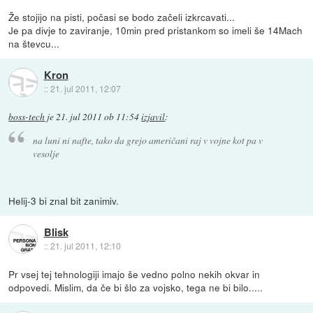
Že stojijo na pisti, počasi se bodo začeli izkrcavati...
Je pa divje to zaviranje, 10min pred pristankom so imeli še 14Mach
na števcu...
Kron
::
21. jul 2011, 12:07
boss-tech
je
21. jul 2011 ob 11:54
izjavil
:
na luni ni nafte, tako da grejo američani raj v vojne kot pa v
vesolje
Helij-3 bi znal bit zanimiv.
Blisk
::
21. jul 2011, 12:10
Pr vsej tej tehnologiji imajo še vedno polno nekih okvar in
odpovedi. Mislim, da če bi šlo za vojsko, tega ne bi bilo.....