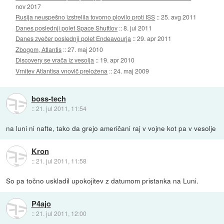
nov 2017
Rusija neuspešno izstrelila tovorno plovilo proti ISS
::
25. avg 2011
Danes poslednji polet Space Shuttlov
::
8. jul 2011
Danes zvečer poslednji polet Endeavourja
::
29. apr 2011
Zbogom, Atlantis
::
27. maj 2010
Discovery se vrača iz vesolja
::
19. apr 2010
Vrnitev Atlantisa vnovič preložena
::
24. maj 2009
boss-tech
::
21. jul 2011, 11:54
na luni ni nafte, tako da grejo američani raj v vojne kot pa v vesolje
Kron
::
21. jul 2011, 11:58
So pa točno uskladil upokojitev z datumom pristanka na Luni.
P4ajo
::
21. jul 2011, 12:00