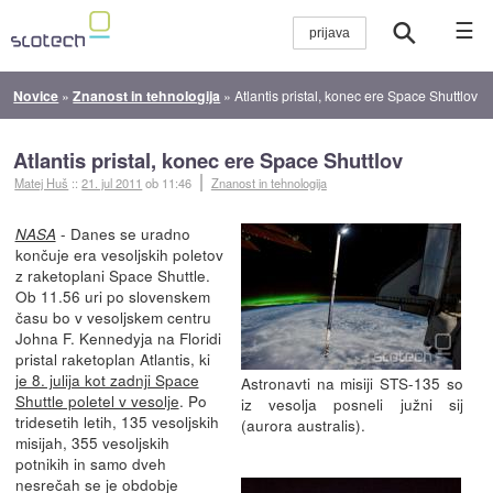
☰
Novice
»
Znanost in tehnologija
»
Atlantis pristal, konec ere Space Shuttlov
Atlantis pristal, konec ere Space Shuttlov
Matej Huš
::
21. jul 2011
ob 11:46
Znanost in tehnologija
- Danes se uradno
NASA
končuje era vesoljskih poletov
z raketoplani Space Shuttle.
Ob 11.56 uri po slovenskem
času bo v vesoljskem centru
Johna F. Kennedyja na Floridi
pristal raketoplan Atlantis, ki
je 8. julija kot zadnji Space
Astronavti na misiji STS-135 so
Shuttle poletel v vesolje
. Po
iz vesolja posneli južni sij
tridesetih letih, 135 vesoljskih
(aurora australis).
misijah, 355 vesoljskih
potnikih in samo dveh
nesrečah se je obdobje