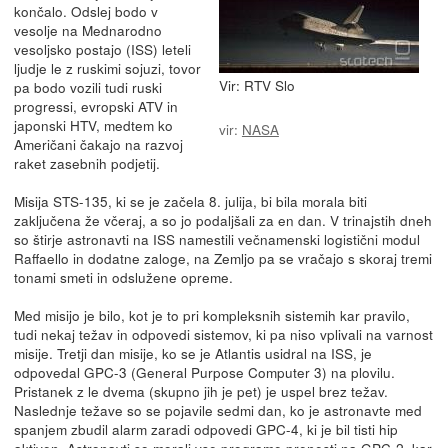
končalo. Odslej bodo v
vesolje na Mednarodno
vesoljsko postajo (ISS) leteli
ljudje le z ruskimi sojuzi, tovor
Vir: RTV Slo
pa bodo vozili tudi ruski
progressi, evropski ATV in
japonski HTV, medtem ko
vir:
NASA
Američani čakajo na razvoj
raket zasebnih podjetij.
Misija STS-135, ki se je začela 8. julija, bi bila morala biti
zaključena že včeraj, a so jo podaljšali za en dan. V trinajstih dneh
so štirje astronavti na ISS namestili večnamenski logistični modul
Raffaello in dodatne zaloge, na Zemljo pa se vračajo s skoraj tremi
tonami smeti in odslužene opreme.
Med misijo je bilo, kot je to pri kompleksnih sistemih kar pravilo,
tudi nekaj težav in odpovedi sistemov, ki pa niso vplivali na varnost
misije. Tretji dan misije, ko se je Atlantis usidral na ISS, je
odpovedal GPC-3 (General Purpose Computer 3) na plovilu.
Pristanek z le dvema (skupno jih je pet) je uspel brez težav.
Naslednje težave so se pojavile sedmi dan, ko je astronavte med
spanjem zbudil alarm zaradi odpovedi GPC-4, ki je bil tisti hip
aktiven. Astronavti so morali vse programe prenesti na GPC-2, kar