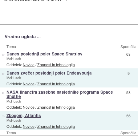
Vredno ogleda ...
Tema
Sporočila
»
Danes poslednji polet Space Shuttlov
63
McHusch
Oddelek:
Novice
/
Znanost in tehnologija
»
Danes zvečer poslednji polet Endeavourja
9
McHusch
Oddelek:
Novice
/
Znanost in tehnologija
»
NASA financira zasebne naslednike programa Space
58
Shuttle
McHusch
Oddelek:
Novice
/
Znanost in tehnologija
»
Zbogom, Atlantis
56
McHusch
Oddelek:
Novice
/
Znanost in tehnologija
Tema
Sporočila