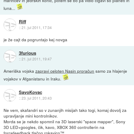
marincev in jedrskih konic, potem se bo pa vidlo čigavi so planeti in
luna...
Riff
::
21. jul 2011, 17:34
je že cajt da pogruntajo kej novga
3furious
::
21. jul 2011, 19:47
Ameriška vojska
zapravi celoten Nasin proračun
samo za hlajenje
vojakov v Afganistanu in Iraku.
SavoKovac
::
23. jul 2011, 20:43
Ne vem, skafandri so v zunanjih misijah tako togi, komaj dovolj za
upravljanje mini kontrolnikov.
Morda se je nekdo spomnil na 3D laserski "space mapper", Sony
3D LED+googles, čik, kavo, XBOX 360 controllerin na
forcefeedback tlačno rokavico™.