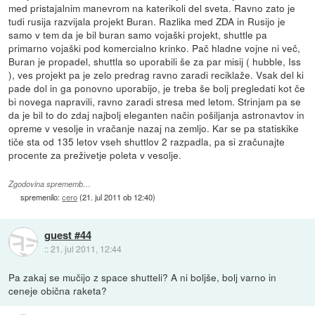
med pristajalnim manevrom na katerikoli del sveta. Ravno zato je
tudi rusija razvijala projekt Buran. Razlika med ZDA in Rusijo je
samo v tem da je bil buran samo vojaški projekt, shuttle pa
primarno vojaški pod komercialno krinko. Pač hladne vojne ni več,
Buran je propadel, shuttla so uporabili še za par misij ( hubble, Iss
), ves projekt pa je zelo predrag ravno zaradi reciklaže. Vsak del ki
pade dol in ga ponovno uporabijo, je treba še bolj pregledati kot če
bi novega napravili, ravno zaradi stresa med letom. Strinjam pa se
da je bil to do zdaj najbolj eleganten način pošiljanja astronavtov in
opreme v vesolje in vračanje nazaj na zemljo. Kar se pa statiskike
tiče sta od 135 letov vseh shuttlov 2 razpadla, pa si zračunajte
procente za preživetje poleta v vesolje.
Zgodovina sprememb…
spremenilo:
cero
(
21. jul 2011 ob 12:40
)
guest #44
::
21. jul 2011, 12:44
Pa zakaj se mučijo z space shutteli? A ni boljše, bolj varno in
ceneje obična raketa?