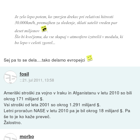
Je zelo lepo potem, ko zmrzjen drekec pri relativni hitrosti
30.000km/h, premajhen za sledenje, sklati satelit vreden par
deset miljonov
.
Šlo bi kvečjemu, da vse skupaj v atmosfero izstreliš v modulu, ki
bo lepo v celoti zgorel...
Sej pa to se dela....tako delamo evropejci
fosil
::
21. jul 2011, 13:58
Ameriški stroški za vojno v Iraku in Afganistanu v letu 2010 so bili
okrog 171 milijard $.
Vsi stroški od leta 2001 so okrog 1.291 milijard $.
Letni proračun NASE v letu 2010 pa je bil okrog 18 milijard $. Pa
še to je ko kaže preveč.
Žalostno.
morbo