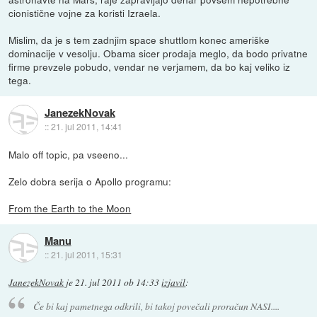
cionistične vojne za koristi Izraela.
Mislim, da je s tem zadnjim space shuttlom konec ameriške
dominacije v vesolju. Obama sicer prodaja meglo, da bodo privatne
firme prevzele pobudo, vendar ne verjamem, da bo kaj veliko iz
tega.
JanezekNovak
::
21. jul 2011, 14:41
Malo off topic, pa vseeno...
Zelo dobra serija o Apollo programu:
From the Earth to the Moon
Manu
::
21. jul 2011, 15:31
JanezekNovak
je
21. jul 2011 ob 14:33
izjavil
:
Če bi kaj pametnega odkrili, bi takoj povečali proračun NASI....