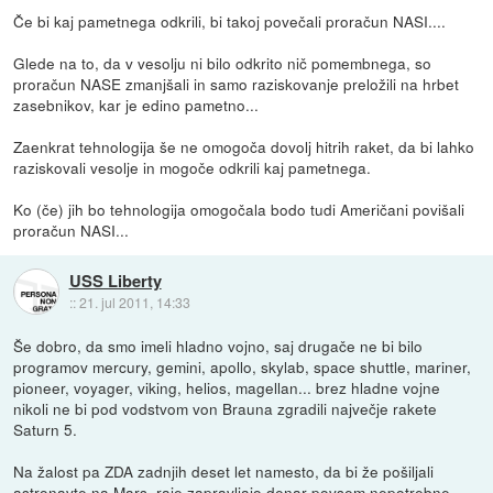
Če bi kaj pametnega odkrili, bi takoj povečali proračun NASI....
Glede na to, da v vesolju ni bilo odkrito nič pomembnega, so
proračun NASE zmanjšali in samo raziskovanje preložili na hrbet
zasebnikov, kar je edino pametno...
Zaenkrat tehnologija še ne omogoča dovolj hitrih raket, da bi lahko
raziskovali vesolje in mogoče odkrili kaj pametnega.
Ko (če) jih bo tehnologija omogočala bodo tudi Američani povišali
proračun NASI...
USS Liberty
::
21. jul 2011, 14:33
Še dobro, da smo imeli hladno vojno, saj drugače ne bi bilo
programov mercury, gemini, apollo, skylab, space shuttle, mariner,
pioneer, voyager, viking, helios, magellan... brez hladne vojne
nikoli ne bi pod vodstvom von Brauna zgradili največje rakete
Saturn 5.
Na žalost pa ZDA zadnjih deset let namesto, da bi že pošiljali
astronavte na Mars, raje zapravljajo denar povsem nepotrebne