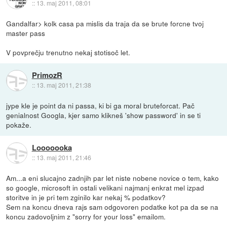
::
13. maj 2011, 08:01
Gandalfar> kolk casa pa mislis da traja da se brute forcne tvoj
master pass
V povprečju trenutno nekaj stotisoč let.
PrimozR
::
13. maj 2011, 21:38
jype kle je point da ni passa, ki bi ga moral bruteforcat. Pač
genialnost Googla, kjer samo klikneš 'show password' in se ti
pokaže.
Looooooka
::
13. maj 2011, 21:46
Am...a eni slucajno zadnjih par let niste nobene novice o tem, kako
so google, microsoft in ostali velikani najmanj enkrat mel izpad
storitve in je pri tem zginilo kar nekaj % podatkov?
Sem na koncu dneva rajs sam odgovoren podatke kot pa da se na
koncu zadovoljnim z "sorry for your loss" emailom.