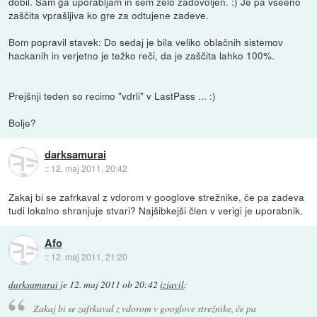
dobil. Sam ga uporabljam in sem zelo zadovoljen. :) Je pa vseeno
zaščita vprašljiva ko gre za odtujene zadeve.
Bom popravil stavek: Do sedaj je bila veliko oblačnih sistemov
hackanih in verjetno je težko reči, da je zaščita lahko 100%.
Prejšnji teden so recimo "vdrli" v LastPass ... :)
Bolje?
darksamurai
::
12. maj 2011, 20:42
Zakaj bi se zafrkaval z vdorom v googlove strežnike, če pa zadeva
tudi lokalno shranjuje stvari? Najšibkejši člen v verigi je uporabnik.
Afo
::
12. maj 2011, 21:20
darksamurai
je
12. maj 2011 ob 20:42
izjavil
:
Zakaj bi se zafrkaval z vdorom v googlove strežnike, če pa