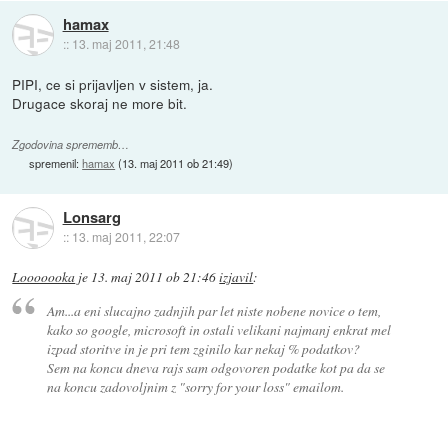
hamax
::
13. maj 2011, 21:48
PIPI, ce si prijavljen v sistem, ja.
Drugace skoraj ne more bit.
Zgodovina sprememb…
spremenil:
hamax
(
13. maj 2011 ob 21:49
)
Lonsarg
::
13. maj 2011, 22:07
Looooooka
je
13. maj 2011 ob 21:46
izjavil
:
Am...a eni slucajno zadnjih par let niste nobene novice o tem,
kako so google, microsoft in ostali velikani najmanj enkrat mel
izpad storitve in je pri tem zginilo kar nekaj % podatkov?
Sem na koncu dneva rajs sam odgovoren podatke kot pa da se
na koncu zadovoljnim z "sorry for your loss" emailom.