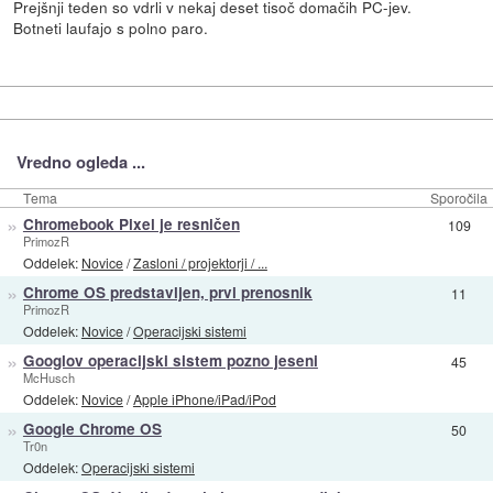
Prejšnji teden so vdrli v nekaj deset tisoč domačih PC-jev.
Botneti laufajo s polno paro.
Vredno ogleda ...
Tema
Sporočila
»
Chromebook Pixel je resničen
109
PrimozR
Oddelek:
Novice
/
Zasloni / projektorji / ...
»
Chrome OS predstavljen, prvi prenosnik
11
PrimozR
Oddelek:
Novice
/
Operacijski sistemi
»
Googlov operacijski sistem pozno jeseni
45
McHusch
Oddelek:
Novice
/
Apple iPhone/iPad/iPod
»
Google Chrome OS
50
Tr0n
Oddelek:
Operacijski sistemi