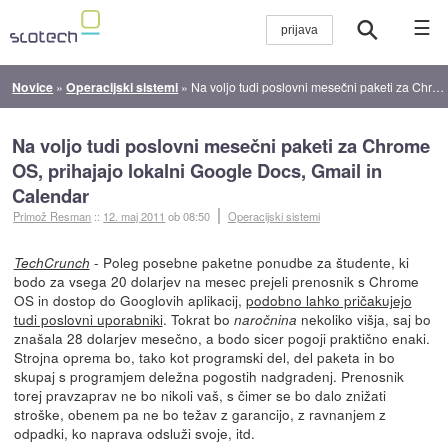
☰
Novice
»
Operacijski sistemi
»
Na voljo tudi poslovni mesečni paketi za Chrome OS, prihajajo lokalni Google Docs, Gmail in Calendar
Na voljo tudi poslovni mesečni paketi za Chrome
OS, prihajajo lokalni Google Docs, Gmail in
Calendar
Primož Resman
::
12. maj 2011
ob 08:50
Operacijski sistemi
- Poleg posebne paketne ponudbe za študente, ki
TechCrunch
bodo za vsega 20 dolarjev na mesec prejeli prenosnik s Chrome
OS in dostop do Googlovih aplikacij,
podobno lahko pričakujejo
tudi poslovni uporabniki
. Tokrat bo
nekoliko višja, saj bo
naročnina
znašala 28 dolarjev mesečno, a bodo sicer pogoji praktično enaki.
Strojna oprema bo, tako kot programski del, del paketa in bo
skupaj s programjem deležna pogostih nadgradenj. Prenosnik
torej pravzaprav ne bo nikoli vaš, s čimer se bo dalo znižati
stroške, obenem pa ne bo težav z garancijo, z ravnanjem z
odpadki, ko naprava odsluži svoje, itd.