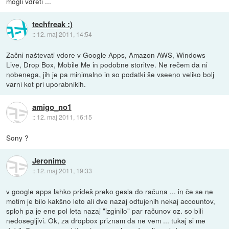
mogli vdreti ...
techfreak :)
::
12. maj 2011, 14:54
Začni naštevati vdore v Google Apps, Amazon AWS, Windows
Live, Drop Box, Mobile Me in podobne storitve. Ne rečem da ni
nobenega, jih je pa minimalno in so podatki še vseeno veliko bolj
varni kot pri uporabnikih.
amigo_no1
::
12. maj 2011, 16:15
Sony ?
Jeronimo
::
12. maj 2011, 19:33
v google apps lahko prideš preko gesla do računa ... in če se ne
motim je bilo kakšno leto ali dve nazaj odtujenih nekaj accountov,
sploh pa je ene pol leta nazaj "izginilo" par računov oz. so bili
nedosegljivi. Ok, za dropbox priznam da ne vem ... tukaj si me