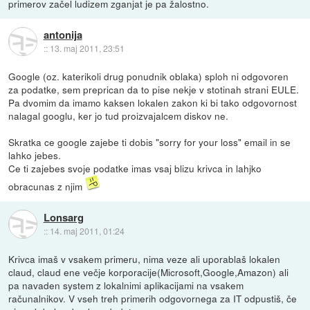
primerov začel ludizem zganjat je pa žalostno.
antonija
::
13. maj 2011, 23:51
Google (oz. katerikoli drug ponudnik oblaka) sploh ni odgovoren
za podatke, sem preprican da to pise nekje v stotinah strani EULE.
Pa dvomim da imamo kaksen lokalen zakon ki bi tako odgovornost
nalagal googlu, ker jo tud proizvajalcem diskov ne.
Skratka ce google zajebe ti dobis "sorry for your loss" email in se
lahko jebes.
Ce ti zajebes svoje podatke imas vsaj blizu krivca in lahjko
obracunas z njim
Lonsarg
::
14. maj 2011, 01:24
Krivca imaš v vsakem primeru, nima veze ali uporablaš lokalen
claud, claud ene večje korporacije(Microsoft,Google,Amazon) ali
pa navaden system z lokalnimi aplikacijami na vsakem
računalnikov. V vseh treh primerih odgovornega za IT odpustiš, če