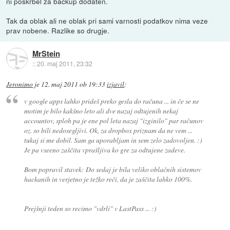
ni poskrbel za backup dodaten.
Tak da oblak ali ne oblak pri sami varnosti podatkov nima veze
prav nobene. Razlike so drugje.
MrStein
::
20. maj 2011, 23:32
Jeronimo
je
12. maj 2011 ob 19:33
izjavil
:
v google apps lahko prideš preko gesla do računa ... in če se ne
motim je bilo kakšno leto ali dve nazaj odtujenih nekaj
accountov, sploh pa je ene pol leta nazaj "izginilo" par računov
oz. so bili nedosegljivi. Ok, za dropbox priznam da ne vem ...
tukaj si me dobil. Sam ga uporabljam in sem zelo zadovoljen. :)
Je pa vseeno zaščita vprašljiva ko gre za odtujene zadeve.
Bom popravil stavek: Do sedaj je bila veliko oblačnih sistemov
hackanih in verjetno je težko reči, da je zaščita lahko 100%.
Prejšnji teden so recimo "vdrli" v LastPass ... :)