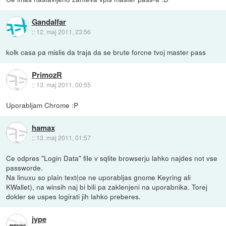
Gandalfar
::
12. maj 2011, 23:56
kolk casa pa mislis da traja da se brute forcne tvoj master pass
PrimozR
::
13. maj 2011, 00:55
Uporabljam Chrome :P
hamax
::
13. maj 2011, 01:57
Ce odpres "Login Data" file v sqlite browserju lahko najdes not vse
passworde.
Na linuxu so plain text(ce ne uporabljas gnome Keyring ali
KWallet), na winsih naj bi bili pa zaklenjeni na uporabnika. Torej
dokler se uspes logirati jih lahko preberes.
jype