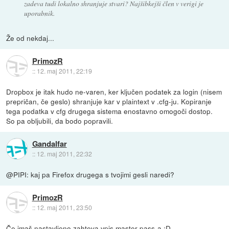
zadeva tudi lokalno shranjuje stvari? Najšibkejši člen v verigi je
uporabnik.
Že od nekdaj...
PrimozR
::
12. maj 2011, 22:19
Dropbox je itak hudo ne-varen, ker ključen podatek za login (nisem
prepričan, če geslo) shranjuje kar v plaintext v .cfg-ju. Kopiranje
tega podatka v cfg drugega sistema enostavno omogoči dostop.
So pa obljubili, da bodo popravili.
Gandalfar
::
12. maj 2011, 22:32
@PIPI: kaj pa Firefox drugega s tvojimi gesli naredi?
PrimozR
::
12. maj 2011, 23:50
Če imaš nastavljeno zahteva vpis master pass-a :D