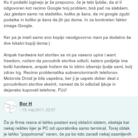
Ko ti podatki izginejo je že prepozno, če je tebi ljubše, da si ti
odgovoren kot recimo Google tvoj problem, boš pač na slabšem.
Jaz gledam samo na statistiko, koliko je šans, da mi google zgubi
podatke in koliko je šans da jih jaz doma. In za konkreten faktor
zmaga Google.
Ker pa je imeti samo eno kopijo neodgovorno mam pa dodatno še
dve lokalni kopiji doma:)
Ampak hardware kot storitev se mi pa vseeno upira i want
freedom, nočem da ponudnik storitve odloči, katero podjetje ima
bolši hardware, ampak hočem da to izbiro izberejo ljudje sami, bolj
zdrav trg. Recimo problematika subvencioniranih telefonov.
Motorola Droid je bila uspešna, ker ji je uspelo dober deal z
ponudnikom storitve skelnit, namest da bi odločali ljduje in
dejansko kupovali telefone, FUJ!
Bor H
::
13. maj 2011, 22:57
Če je firma resna si lahko postavi svoj oblačni sistem, obstaja kar
nekaj rešitev kjer je PC od uporabnika samo terminal. Torej oblak
je lahko "popolnoma" varen, če pa bo kdo zaradi nekaj osamljenih