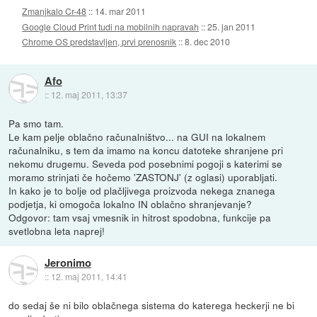
Zmanjkalo Cr-48
::
14. mar 2011
Google Cloud Print tudi na mobilnih napravah
::
25. jan 2011
Chrome OS predstavljen, prvi prenosnik
::
8. dec 2010
Afo
::
12. maj 2011, 13:37
Pa smo tam.
Le kam pelje oblačno računalništvo... na GUI na lokalnem
računalniku, s tem da imamo na koncu datoteke shranjene pri
nekomu drugemu. Seveda pod posebnimi pogoji s katerimi se
moramo strinjati če hočemo 'ZASTONJ' (z oglasi) uporabljati.
In kako je to bolje od plačljivega proizvoda nekega znanega
podjetja, ki omogoča lokalno IN oblačno shranjevanje?
Odgovor: tam vsaj vmesnik in hitrost spodobna, funkcije pa
svetlobna leta naprej!
Jeronimo
::
12. maj 2011, 14:41
do sedaj še ni bilo oblačnega sistema do katerega heckerji ne bi