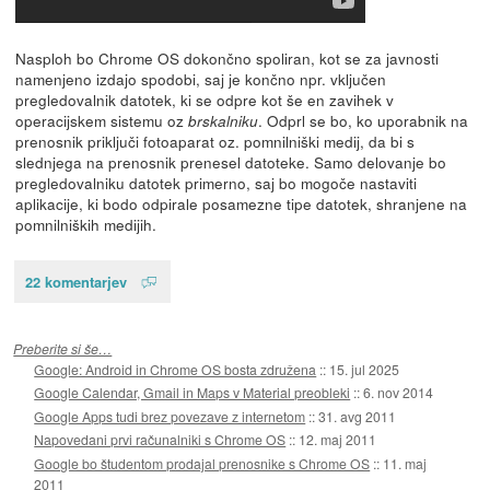
Nasploh bo Chrome OS dokončno spoliran, kot se za javnosti
namenjeno izdajo spodobi, saj je končno npr. vključen
pregledovalnik datotek, ki se odpre kot še en zavihek v
operacijskem sistemu oz
. Odprl se bo, ko uporabnik na
brskalniku
prenosnik priključi fotoaparat oz. pomnilniški medij, da bi s
slednjega na prenosnik prenesel datoteke. Samo delovanje bo
pregledovalniku datotek primerno, saj bo mogoče nastaviti
aplikacije, ki bodo odpirale posamezne tipe datotek, shranjene na
pomnilniških medijih.
22 komentarjev
Preberite si še…
Google: Android in Chrome OS bosta združena
::
15. jul 2025
Google Calendar, Gmail in Maps v Material preobleki
::
6. nov 2014
Google Apps tudi brez povezave z internetom
::
31. avg 2011
Napovedani prvi računalniki s Chrome OS
::
12. maj 2011
Google bo študentom prodajal prenosnike s Chrome OS
::
11. maj
2011