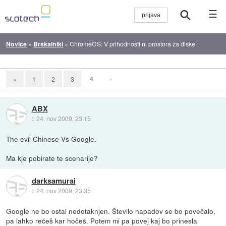
☰
Novice
»
Brskalniki
»
ChromeOS: V prihodnosti ni prostora za diske
4
»
«
1
2
3
ABX
::
24. nov 2009, 23:15
The evil Chinese Vs Google.
Ma kje pobirate te scenarije?
darksamurai
::
24. nov 2009, 23:35
Google ne bo ostal nedotaknjen. Število napadov se bo povečalo,
pa lahko rečeš kar hočeš. Potem mi pa povej kaj bo prinesla