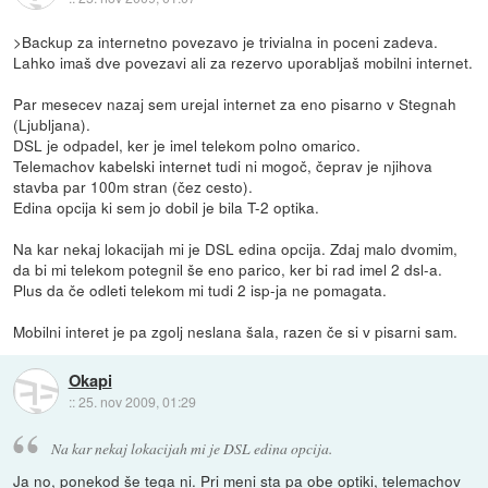
>Backup za internetno povezavo je trivialna in poceni zadeva.
Lahko imaš dve povezavi ali za rezervo uporabljaš mobilni internet.
Par mesecev nazaj sem urejal internet za eno pisarno v Stegnah
(Ljubljana).
DSL je odpadel, ker je imel telekom polno omarico.
Telemachov kabelski internet tudi ni mogoč, čeprav je njihova
stavba par 100m stran (čez cesto).
Edina opcija ki sem jo dobil je bila T-2 optika.
Na kar nekaj lokacijah mi je DSL edina opcija. Zdaj malo dvomim,
da bi mi telekom potegnil še eno parico, ker bi rad imel 2 dsl-a.
Plus da če odleti telekom mi tudi 2 isp-ja ne pomagata.
Mobilni interet je pa zgolj neslana šala, razen če si v pisarni sam.
Okapi
::
25. nov 2009, 01:29
Na kar nekaj lokacijah mi je DSL edina opcija.
Ja no, ponekod še tega ni. Pri meni sta pa obe optiki, telemachov