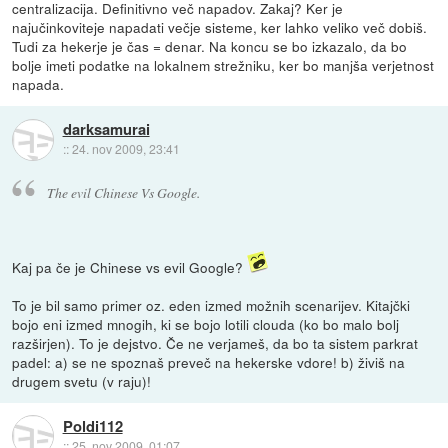
centralizacija. Definitivno več napadov. Zakaj? Ker je
najučinkoviteje napadati večje sisteme, ker lahko veliko več dobiš.
Tudi za hekerje je čas = denar. Na koncu se bo izkazalo, da bo
bolje imeti podatke na lokalnem strežniku, ker bo manjša verjetnost
napada.
darksamurai
::
24. nov 2009, 23:41
The evil Chinese Vs Google.
Kaj pa če je Chinese vs evil Google?
To je bil samo primer oz. eden izmed možnih scenarijev. Kitajčki
bojo eni izmed mnogih, ki se bojo lotili clouda (ko bo malo bolj
razširjen). To je dejstvo. Če ne verjameš, da bo ta sistem parkrat
padel: a) se ne spoznaš preveč na hekerske vdore! b) živiš na
drugem svetu (v raju)!
Poldi112
::
25. nov 2009, 01:07