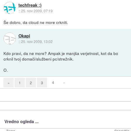
techfreak :)
::
25. nov 2009, 07:19
Še dobro, da cloud ne more crkniti.
Okapi
::
25. nov 2009, 13:02
Kdo pravi, da ne more? Ampak je manjša verjetnost, kot da bo
crknil tvoj domači/službeni pc/strežnik.
O.
4
»
«
1
2
3
Vredno ogleda ...
Tema
Sporočila