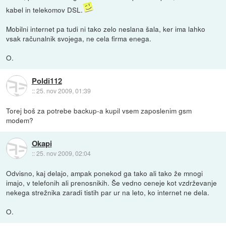
kabel in telekomov DSL.
Mobilni internet pa tudi ni tako zelo neslana šala, ker ima lahko
vsak računalnik svojega, ne cela firma enega.
O.
Poldi112
::
25. nov 2009, 01:39
Torej boš za potrebe backup-a kupil vsem zaposlenim gsm
modem?
Okapi
::
25. nov 2009, 02:04
Odvisno, kaj delajo, ampak ponekod ga tako ali tako že mnogi
imajo, v telefonih ali prenosnikih. Še vedno ceneje kot vzdrževanje
nekega strežnika zaradi tistih par ur na leto, ko internet ne dela.
O.