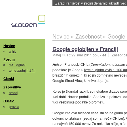
Zaradi ranljivost v strojni denarnici ukradli več
Novice
»
Zasebnost
»
Google o
Novice
Google oglobljen v Franciji
arhiv
Matej Huš
::
22. mar 2011
ob 07:44
Zasebnos
Forum
Heise
- Francoski CNIL (
Commission nationale de
mali oglasi
podatkov, je Googlu
izrekel globo v višini 100.0
teme zadnjih 24h
brezžičnih omrežjih
, ki so jih domnevno nevede 
Članki
Google Street View, kaznivo dejanje.
Zaposlitve
Ko se je škandal razkril, so nekatere države spro
brskaj
tudi dobil zbrane podatke. Analiza je pokazal, 
Ostalo
tudi vsebinske podatke o prometu.
pravila
Google ima dva meseca časa, da se na globo pri
dokončno izbrisani (sedaj so namreč v CNIL-u). 
na največ 150.000 evrov. Za nekoliko nižjo, a še 