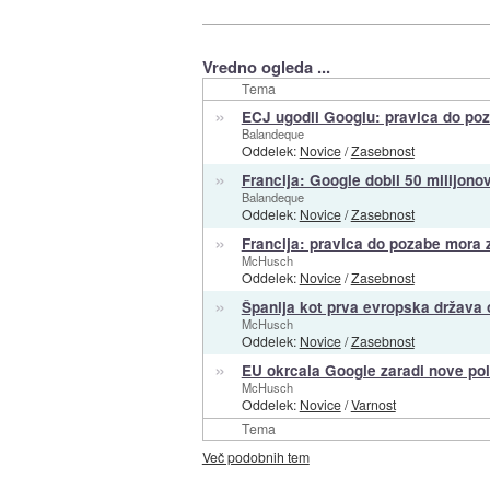
Vredno ogleda ...
Tema
»
ECJ ugodil Googlu: pravica do po
Balandeque
Oddelek:
Novice
/
Zasebnost
»
Francija: Google dobil 50 milijon
Balandeque
Oddelek:
Novice
/
Zasebnost
»
Francija: pravica do pozabe mora 
McHusch
Oddelek:
Novice
/
Zasebnost
»
Španija kot prva evropska država 
McHusch
Oddelek:
Novice
/
Zasebnost
»
EU okrcala Google zaradi nove pol
McHusch
Oddelek:
Novice
/
Varnost
Tema
Več podobnih tem