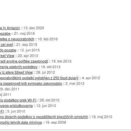
le in Amazon
::
13. dec 2020
 pozabe
::
21. maj 2016
datke o neuporabnikih
::
10. feb 2016
cel svet
::
21. sep 2015
 do pozabe
::
12. jun 2015
reet View
::
22. apr 2013
adi enotne politike zasebnosti
::
19. feb 2013
iranja osebnih podatkov
::
16. okt 2012
 iz afere Street View
::
28. jul 2012
rabniškimi podatki oglobljen z 250 tisoč dolarji
::
4. apr 2012
ika zasebnosti krši evropsko zakonodajo
::
2. mar 2012
29. dec 2011
aj 2011
ju podatkov prek Wi-Fi
::
28. okt 2010
lovega prisluškovanja
::
12. jun 2010
-Fi
::
5. jun 2010
lno zbranih podatkov o nezaščitenih brezžičnih omrežjih
::
19. maj 2010
omočjo tehnik data mininga
::
19. sep 2008