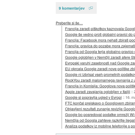
9 komentarjev
Preberite si še…
Francija zaradi piškotkov kaznovala Goog
Google še vedno proti globalni pravici do
Francija: Facebook mora nehati zbirati po
Francija: pravica do pozabe mora zajemati 
Francija od Googla terja globalno pravico
Google oglobljen v Nemčiji zaradi afere St
Evropski varuhi zasebnosti nad Google zar
EU okrcala Google zaradi nove politike zb
Google ni izbrisal vseh prometnih podatkov
RockYou zaradi malomarnega ravnanja z upo
Francija in Komisija: Googlova nova polit
Apple zaradi zavajanja oglobljen v Italiji
::
Google si popravlja ugled v Evropi
::
16. m
FTC končal preiskavo o Googlovem zbiran
Objavljeni rezultati zunanje revizije Goog
Google bo posredoval podatke omrežij Wi
Nemčija od Googla zahteve razkritje ilega
Analiza podatkov iz mobilne telefonije s p