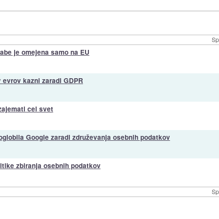
Sp
zabe je omejena samo na EU
ov evrov kazni zaradi GDPR
zajemati cel svet
oglobila Google zaradi združevanja osebnih podatkov
itike zbiranja osebnih podatkov
Sp