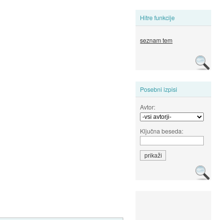
Hitre funkcije
seznam tem
Posebni izpisi
Avtor:
Ključna beseda: