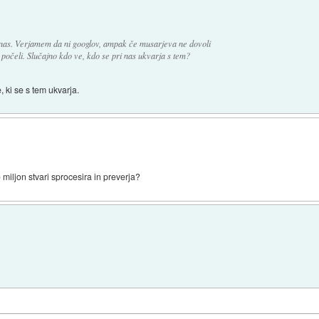
i nas. Verjamem da ni googlov, ampak če musarjeva ne dovoli
i počeli. Slučajno kdo ve, kdo se pri nas ukvarja s tem?
 ki se s tem ukvarja.
miljon stvari sprocesira in preverja?