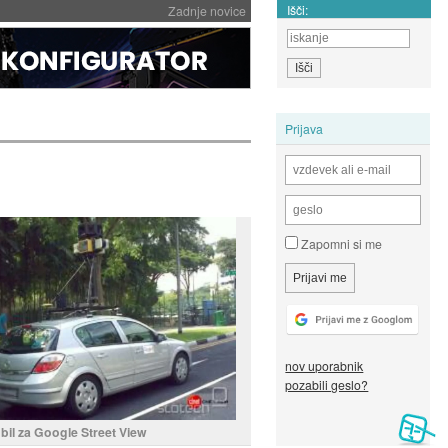
Išči:
Zadnje novice
Prijava
Zapomni si me
nov uporabnik
pozabili geslo?
il za Google Street View