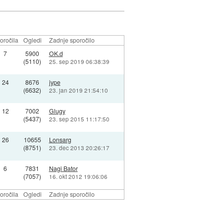
oročila
Ogledi
Zadnje sporočilo
7
5900
OK.d
(5110)
25. sep 2019 06:38:39
24
8676
jype
(6632)
23. jan 2019 21:54:10
12
7002
Glugy
(5437)
23. sep 2015 11:17:50
26
10655
Lonsarg
(8751)
23. dec 2013 20:26:17
6
7831
Nagi Bator
(7057)
16. okt 2012 19:06:06
oročila
Ogledi
Zadnje sporočilo