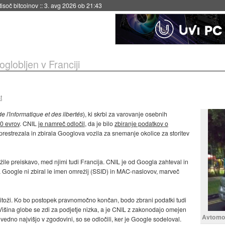
 tisoč bitcoinov
::
3. avg 2026 ob 21:43
globljen v Franciji
t
 l'informatique et des libertés
), ki skrbi za varovanje osebnih
00 evrov
. CNIL
je namreč odločil
, da je bilo
zbiranje podatkov o
prestrezala in zbirala Googlova vozila za snemanje okolice za storitev
žile preiskavo, med njimi tudi Francija. CNIL je od Googla zahteval in
da Google ni zbiral le imen omrežij (SSID) in MAC-naslovov, marveč
toži. Ko bo postopek pravnomočno končan, bodo zbrani podatki tudi
Višina globe se zdi za podjetje nizka, a je CNIL z zakonodajo omejen
Avtomob
vedno najvišjo v zgodovini, so se odločili, ker je Google sodeloval.