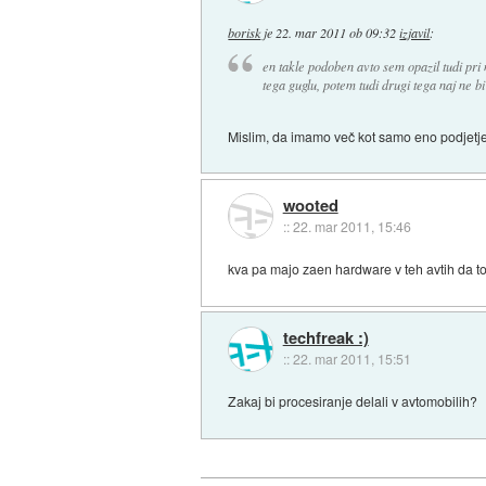
borisk
je
22. mar 2011 ob 09:32
izjavil
:
en takle podoben avto sem opazil tudi pr
tega guglu, potem tudi drugi tega naj ne b
Mislim, da imamo več kot samo eno podjetje,
wooted
::
22. mar 2011, 15:46
kva pa majo zaen hardware v teh avtih da to 
techfreak :)
::
22. mar 2011, 15:51
Zakaj bi procesiranje delali v avtomobilih?