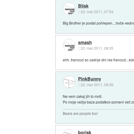
Blisk
::
22. mar 2011, 07:54
Big Brother je postal pohlepen....hoče vedn
smash
::
22. mar 2011, 08:35
ehh..francozi so zadnje dni res francozi...k
PinkBunny
::
22. mar 2011, 08:39
Ne vem zakaj jih to moti.
Po moje večja baza podatkov pomeni več z
Bears are people too!
borisk