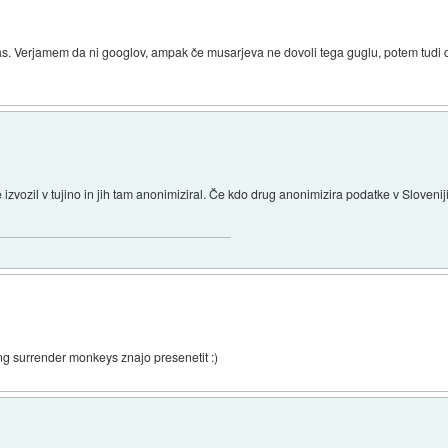
as. Verjamem da ni googlov, ampak če musarjeva ne dovoli tega guglu, potem tudi d
izvozil v tujino in jih tam anonimiziral. Če kdo drug anonimizira podatke v Slovenij
ng surrender monkeys znajo presenetit :)