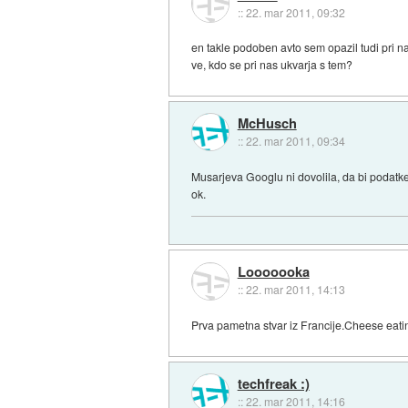
::
22. mar 2011, 09:32
en takle podoben avto sem opazil tudi pri n
ve, kdo se pri nas ukvarja s tem?
McHusch
::
22. mar 2011, 09:34
Musarjeva Googlu ni dovolila, da bi podatke 
ok.
Looooooka
::
22. mar 2011, 14:13
Prva pametna stvar iz Francije.Cheese eati
techfreak :)
::
22. mar 2011, 14:16