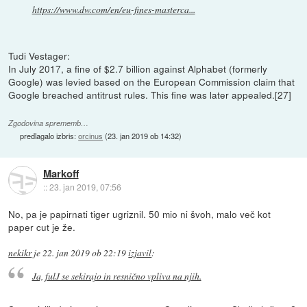
https://www.dw.com/en/eu-fines-masterca...
Tudi Vestager:
In July 2017, a fine of $2.7 billion against Alphabet (formerly
Google) was levied based on the European Commission claim that
Google breached antitrust rules. This fine was later appealed.[27]
Zgodovina sprememb…
predlagalo izbris:
orcinus
(
23. jan 2019 ob 14:32
)
Markoff
::
23. jan 2019, 07:56
No, pa je papirnati tiger ugriznil. 50 mio ni švoh, malo več kot
paper cut je že.
nekikr
je
22. jan 2019 ob 22:19
izjavil
:
Ja, fulJ se sekirajo in resnično vpliva na njih.