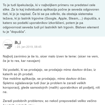
To je tudi špekulacija, ki v najboljšem primeru ne predstavi cele
slike. Za to kaj individualna aplikacija počne je seveda odgovoren
tisti, ki jo je napisal. Če bi se pa odkrilo, da obstaja sistemska
težava, ki jo lastnik trgovine (Google, Apple, Steam,...) dopušča, s
katero so podatki uporabnikov izkoriščeni, potem je pa
odgovornost seveda tudi pri lastnikih teh trgovin. Bistven element
tu je "dopušča".
jb_j
::
23. jan 2019, 08:45
Najbolj zanimivo je še to, sicer malo izven te teme: (sicer ne vem,
če je to res, kar navajam)
Vsi podatki, ki se prodajajo, se prodajajo mimo davkov držav, iz
katerih so jih prodali.
Vse mobilne aplikacije, se prodajajo, mimo davkov držav.
Spletno oglaševanje tudi (kar je problem le zaradi velikih
koroporacij, glede samostojnih (malih) uporabnikov ali podjetij, niti
ne.
Zaradi podobnih problemov, so nekoč prepovedali veliko večino
športnih spletnih stav.