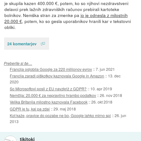
je skupila kazen 400.000 €, potem, ko so njihovi nezdravstveni
delavci prek lažnih zdravniških računov prebirali kartoteke
bolnikov. Nemška stran za zmenke pa
jo je odnesla z milostnih
20.000 €
, potem, ko so gesla uporabnikov hranili kar v tekstovni
obliki.
24 komentarjev
Preberite si še…
Francija oglobila Google za 220 milijonov evrov
::
7. jun 2021
Francija zaradi piškotkov kaznovala Google in Amazon
::
13. dec
2020
So Microsoftovi posli z EU navzkriž z GDPR?
::
10. apr 2019
Nemčija: 20.000 € za nepravilno hrambo podatkov
::
26. nov 2018
Velika Britanija milostno kaznovala Facebook
::
26. okt 2018
GDPR je tu, kaj pa zdaj
::
29. maj 2018
Kot kaže, pravice do pozabe ne bo, Google lahko mirno spi
::
26. jun
2013
tikitoki