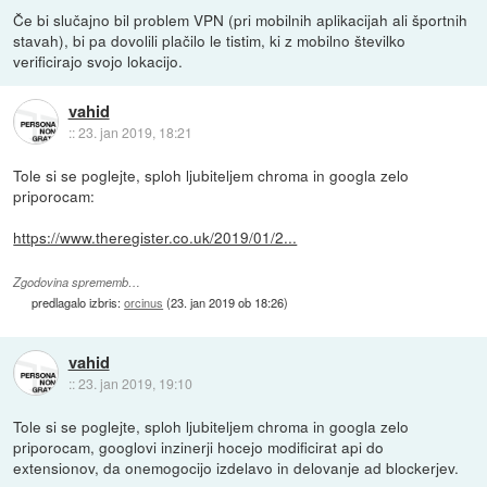
Če bi slučajno bil problem VPN (pri mobilnih aplikacijah ali športnih
stavah), bi pa dovolili plačilo le tistim, ki z mobilno številko
verificirajo svojo lokacijo.
vahid
::
23. jan 2019, 18:21
Tole si se poglejte, sploh ljubiteljem chroma in googla zelo
priporocam:
https://www.theregister.co.uk/2019/01/2...
Zgodovina sprememb…
predlagalo izbris:
orcinus
(
23. jan 2019 ob 18:26
)
vahid
::
23. jan 2019, 19:10
Tole si se poglejte, sploh ljubiteljem chroma in googla zelo
priporocam, googlovi inzinerji hocejo modificirat api do
extensionov, da onemogocijo izdelavo in delovanje ad blockerjev.