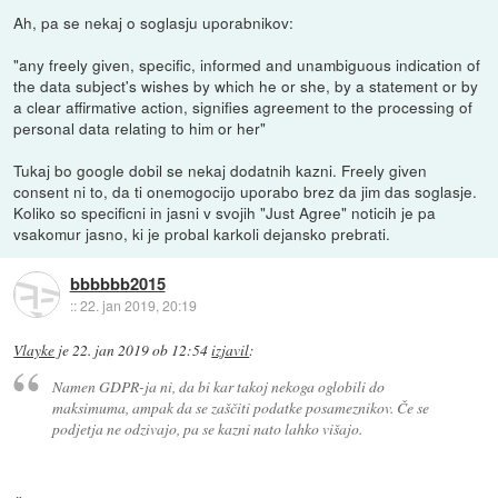
Ah, pa se nekaj o soglasju uporabnikov:
"any freely given, specific, informed and unambiguous indication of
the data subject's wishes by which he or she, by a statement or by
a clear affirmative action, signifies agreement to the processing of
personal data relating to him or her"
Tukaj bo google dobil se nekaj dodatnih kazni. Freely given
consent ni to, da ti onemogocijo uporabo brez da jim das soglasje.
Koliko so specificni in jasni v svojih "Just Agree" noticih je pa
vsakomur jasno, ki je probal karkoli dejansko prebrati.
bbbbbb2015
::
22. jan 2019, 20:19
Vlayke
je
22. jan 2019 ob 12:54
izjavil
:
Namen GDPR-ja ni, da bi kar takoj nekoga oglobili do
maksimuma, ampak da se zaščiti podatke posameznikov. Če se
podjetja ne odzivajo, pa se kazni nato lahko višajo.