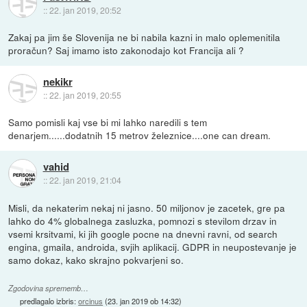
::
22. jan 2019, 20:52
Zakaj pa jim še Slovenija ne bi nabila kazni in malo oplemenitila
proračun? Saj imamo isto zakonodajo kot Francija ali ?
nekikr
::
22. jan 2019, 20:55
Samo pomisli kaj vse bi mi lahko naredili s tem
denarjem......dodatnih 15 metrov železnice....one can dream.
vahid
::
22. jan 2019, 21:04
Misli, da nekaterim nekaj ni jasno. 50 miljonov je zacetek, gre pa
lahko do 4% globalnega zasluzka, pomnozi s stevilom drzav in
vsemi krsitvami, ki jih google pocne na dnevni ravni, od search
engina, gmaila, androida, svjih aplikacij. GDPR in neupostevanje je
samo dokaz, kako skrajno pokvarjeni so.
Zgodovina sprememb…
predlagalo izbris:
orcinus
(
23. jan 2019 ob 14:32
)