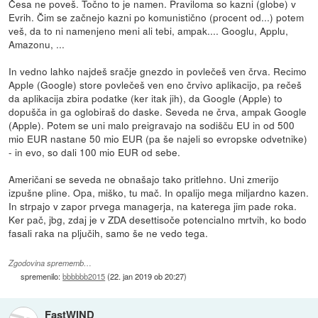
Česa ne poveš. Točno to je namen. Praviloma so kazni (globe) v
Evrih. Čim se začnejo kazni po komunistično (procent od...) potem
veš, da to ni namenjeno meni ali tebi, ampak.... Googlu, Applu,
Amazonu, ...
In vedno lahko najdeš sračje gnezdo in povlečeš ven črva. Recimo
Apple (Google) store povlečeš ven eno črvivo aplikacijo, pa rečeš
da aplikacija zbira podatke (ker itak jih), da Google (Apple) to
dopušča in ga oglobiraš do daske. Seveda ne črva, ampak Google
(Apple). Potem se uni malo preigravajo na sodišču EU in od 500
mio EUR nastane 50 mio EUR (pa še najeli so evropske odvetnike)
- in evo, so dali 100 mio EUR od sebe.
Američani se seveda ne obnašajo tako pritlehno. Uni zmerijo
izpušne pline. Opa, miško, tu mač. In opalijo mega miljardno kazen.
In strpajo v zapor prvega managerja, na katerega jim pade roka.
Ker pač, jbg, zdaj je v ZDA desettisoče potencialno mrtvih, ko bodo
fasali raka na pljučih, samo še ne vedo tega.
Zgodovina sprememb…
spremenilo:
bbbbbb2015
(
22. jan 2019 ob 20:27
)
FastWIND