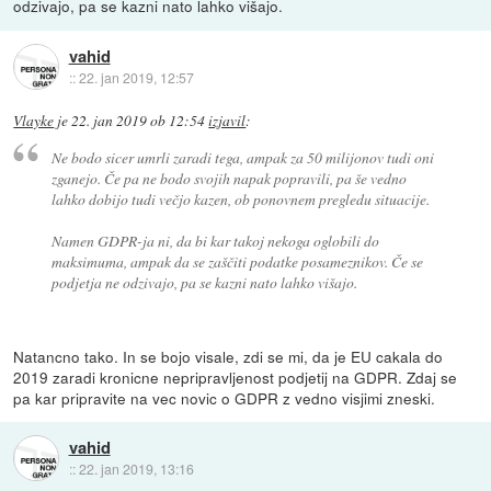
odzivajo, pa se kazni nato lahko višajo.
vahid
::
22. jan 2019, 12:57
Vlayke
je
22. jan 2019 ob 12:54
izjavil
:
Ne bodo sicer umrli zaradi tega, ampak za 50 milijonov tudi oni
zganejo. Če pa ne bodo svojih napak popravili, pa še vedno
lahko dobijo tudi večjo kazen, ob ponovnem pregledu situacije.
Namen GDPR-ja ni, da bi kar takoj nekoga oglobili do
maksimuma, ampak da se zaščiti podatke posameznikov. Če se
podjetja ne odzivajo, pa se kazni nato lahko višajo.
Natancno tako. In se bojo visale, zdi se mi, da je EU cakala do
2019 zaradi kronicne nepripravljenost podjetij na GDPR. Zdaj se
pa kar pripravite na vec novic o GDPR z vedno visjimi zneski.
vahid
::
22. jan 2019, 13:16