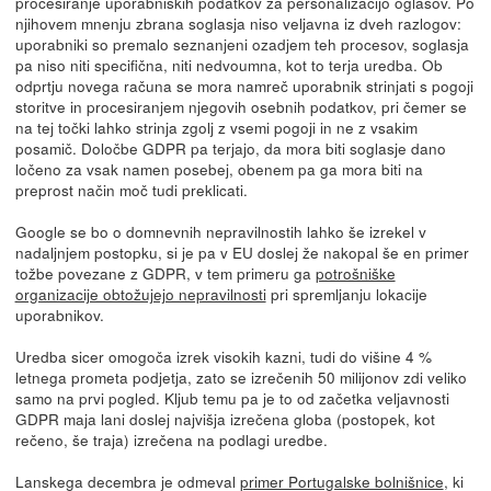
procesiranje uporabniških podatkov za personalizacijo oglasov. Po
njihovem mnenju zbrana soglasja niso veljavna iz dveh razlogov:
uporabniki so premalo seznanjeni ozadjem teh procesov, soglasja
pa niso niti specifična, niti nedvoumna, kot to terja uredba. Ob
odprtju novega računa se mora namreč uporabnik strinjati s pogoji
storitve in procesiranjem njegovih osebnih podatkov, pri čemer se
na tej točki lahko strinja zgolj z vsemi pogoji in ne z vsakim
posamič. Določbe GDPR pa terjajo, da mora biti soglasje dano
ločeno za vsak namen posebej, obenem pa ga mora biti na
preprost način moč tudi preklicati.
Google se bo o domnevnih nepravilnostih lahko še izrekel v
nadaljnjem postopku, si je pa v EU doslej že nakopal še en primer
tožbe povezane z GDPR, v tem primeru ga
potrošniške
organizacije obtožujejo nepravilnosti
pri spremljanju lokacije
uporabnikov.
Uredba sicer omogoča izrek visokih kazni, tudi do višine 4 %
letnega prometa podjetja, zato se izrečenih 50 milijonov zdi veliko
samo na prvi pogled. Kljub temu pa je to od začetka veljavnosti
GDPR maja lani doslej najvišja izrečena globa (postopek, kot
rečeno, še traja) izrečena na podlagi uredbe.
Lanskega decembra je odmeval
primer Portugalske bolnišnice
, ki