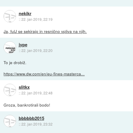
nekikr
::
22. jan 2019, 22:19
Ja, fulJ se sekirajo in resnično vpliva na njih.
jype
::
22. jan 2019, 22:20
To je drobiž.
https://www.dw.com/en/eu-fines-masterca...
slitkx
::
22. jan 2019, 22:48
Groza, bankrotirali bodo!
bbbbbb2015
::
22. jan 2019, 23:32