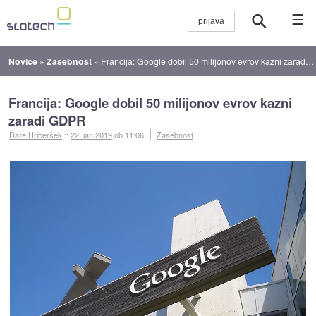
☰
Novice
»
Zasebnost
»
Francija: Google dobil 50 milijonov evrov kazni zaradi GDPR
Francija: Google dobil 50 milijonov evrov kazni
zaradi GDPR
Dare Hriberšek
::
22. jan 2019
ob 11:06
Zasebnost