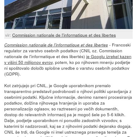
vir:
Commission nationale de l'informatique et des libertes
- Francoski
Commission nationale de l'informatique et des libertes
regulator za varstvo osebnih podatkov (CNIL oz. Commission
nationale de l'informatique et des libertés)
je Googlu izrekel kazen
v višini 50 milijonov evrov
, potem, ko po njihovem mnenju podjetje
ni spoštovalo določb splošne uredbe o varstvu osebnih podatkov
(GDPR).
Kot zatrjujejo pri CNIL, je Google uporabnikom premalo
transparentno predstavil podrobnosti o njihovi politiki upravljanja z
osebnimi podatki. Ključne informacije, denimo nameni procesiranja
podatkov, dolžina njihovega hranjenja in uporaba za
personalizacijo oglasov, so raztreseni po večih dokumentih,
dostop do relevantnih informacij pa je mogoč šele po 5-6 klikih.
Dalje, podjetje uporabnikom ni ponudilo zadostnih vzvodov, s
katerimi bi nadzorovali, kaj se z njihovimi podatki dejansko dogaja.
CNIL še trdi, da Google ni imel ustreznega pravnega temelja za