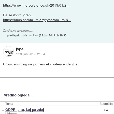
https://www.theregister.co.uk/2019/01/2...
Pa se izvirni greh...
https://bugs.chromium.org/p/chromium/is...
Zgodovina sprememb…
predlagalo izbris:
orcinus
(
23. jan 2019 ob 19:30
)
jype
::
23. jan 2019, 21:54
Crowdsourcing ne pomeni ekvivalence identitet.
Vredno ogleda ...
Tema
Sporočila
»
GDPR je tu, kaj pa zdaj
64
McHusch