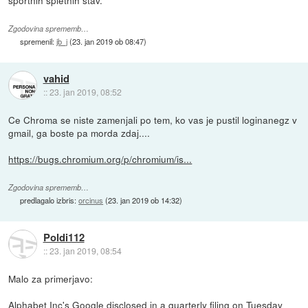
Zgodovina sprememb…
spremenil:
jb_j
(
23. jan 2019 ob 08:47
)
vahid
::
23. jan 2019, 08:52
Ce Chroma se niste zamenjali po tem, ko vas je pustil loginanegz v
gmail, ga boste pa morda zdaj....
https://bugs.chromium.org/p/chromium/is...
Zgodovina sprememb…
predlagalo izbris:
orcinus
(
23. jan 2019 ob 14:32
)
Poldi112
::
23. jan 2019, 08:54
Malo za primerjavo:
Alphabet Inc's Google disclosed in a quarterly filing on Tuesday