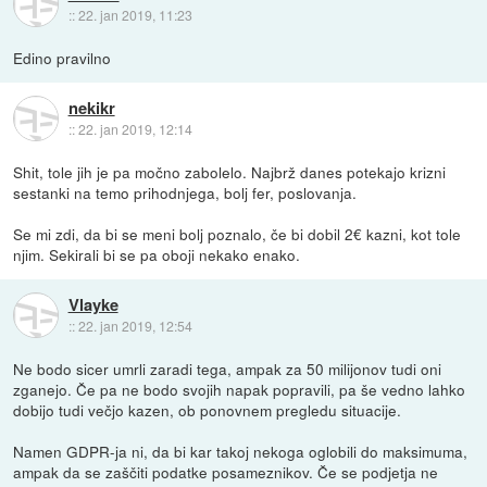
::
22. jan 2019, 11:23
Edino pravilno
nekikr
::
22. jan 2019, 12:14
Shit, tole jih je pa močno zabolelo. Najbrž danes potekajo krizni
sestanki na temo prihodnjega, bolj fer, poslovanja.
Se mi zdi, da bi se meni bolj poznalo, če bi dobil 2€ kazni, kot tole
njim. Sekirali bi se pa oboji nekako enako.
Vlayke
::
22. jan 2019, 12:54
Ne bodo sicer umrli zaradi tega, ampak za 50 milijonov tudi oni
zganejo. Če pa ne bodo svojih napak popravili, pa še vedno lahko
dobijo tudi večjo kazen, ob ponovnem pregledu situacije.
Namen GDPR-ja ni, da bi kar takoj nekoga oglobili do maksimuma,
ampak da se zaščiti podatke posameznikov. Če se podjetja ne