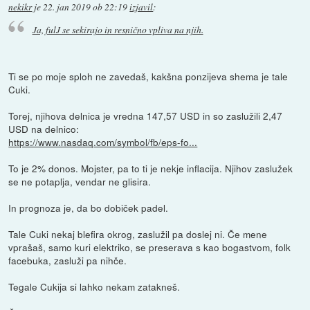
nekikr
je
22. jan 2019 ob 22:19
izjavil
:
Ja, fulJ se sekirajo in resnično vpliva na njih.
Ti se po moje sploh ne zavedaš, kakšna ponzijeva shema je tale
Cuki.
Torej, njihova delnica je vredna 147,57 USD in so zaslužili 2,47
USD na delnico:
https://www.nasdaq.com/symbol/fb/eps-fo...
To je 2% donos. Mojster, pa to ti je nekje inflacija. Njihov zaslužek
se ne potaplja, vendar ne glisira.
In prognoza je, da bo dobiček padel.
Tale Cuki nekaj blefira okrog, zaslužil pa doslej ni. Če mene
vprašaš, samo kuri elektriko, se preserava s kao bogastvom, folk
facebuka, zasluži pa nihče.
Tegale Cukija si lahko nekam zatakneš.