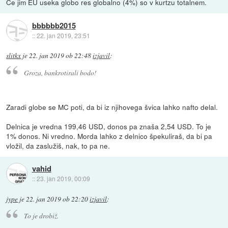
Če jim EU useka globo res globalno (4%) so v kurtzu totalnem.
bbbbbb2015
::
22. jan 2019, 23:51
slitkx
je
22. jan 2019 ob 22:48
izjavil
:
Groza, bankrotirali bodo!
Zaradi globe se MC poti, da bi iz njihovega švica lahko nafto delal.
Delnica je vredna 199,46 USD, donos pa znaša 2,54 USD. To je
1% donos. Ni vredno. Morda lahko z delnico špekuliraš, da bi pa
vložil, da zaslužiš, nak, to pa ne.
vahid
::
23. jan 2019, 00:09
jype
je
22. jan 2019 ob 22:20
izjavil
:
To je drobiž.