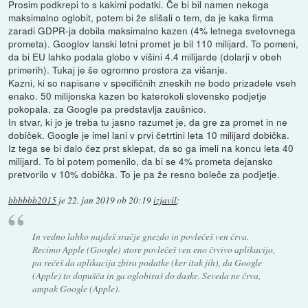
Prosim podkrepi to s kakimi podatki. Če bi bil namen nekoga
maksimalno oglobit, potem bi že slišali o tem, da je kaka firma
zaradi GDPR-ja dobila maksimalno kazen (4% letnega svetovnega
prometa). Googlov lanski letni promet je bil 110 milijard. To pomeni,
da bi EU lahko podala globo v višini 4.4 milijarde (dolarji v obeh
primerih). Tukaj je še ogromno prostora za višanje.
Kazni, ki so napisane v specifičnih zneskih ne bodo prizadele vseh
enako. 50 milijonska kazen bo katerokoli slovensko podjetje
pokopala, za Google pa predstavlja zaušnico.
In stvar, ki jo je treba tu jasno razumet je, da gre za promet in ne
dobiček. Google je imel lani v prvi četrtini leta 10 milijard dobička.
Iz tega se bi dalo čez prst sklepat, da so ga imeli na koncu leta 40
milijard. To bi potem pomenilo, da bi se 4% prometa dejansko
pretvorilo v 10% dobička. To je pa že resno boleče za podjetje.
bbbbbb2015
je
22. jan 2019 ob 20:19
izjavil
:
In vedno lahko najdeš sračje gnezdo in povlečeš ven črva.
Recimo Apple (Google) store povlečeš ven eno črvivo aplikacijo,
pa rečeš da aplikacija zbira podatke (ker itak jih), da Google
(Apple) to dopušča in ga oglobiraš do daske. Seveda ne črva,
ampak Google (Apple).