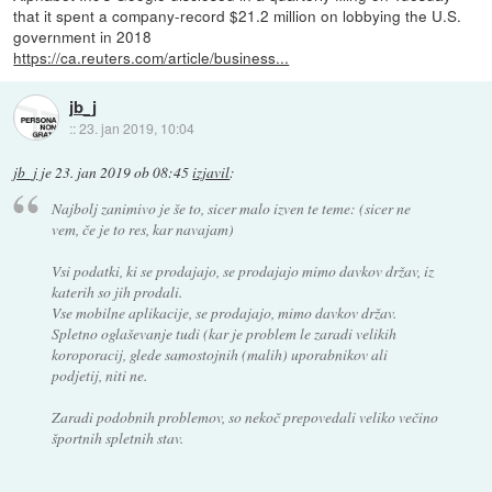
that it spent a company-record $21.2 million on lobbying the U.S.
government in 2018
https://ca.reuters.com/article/business...
jb_j
::
23. jan 2019, 10:04
jb_j
je
23. jan 2019 ob 08:45
izjavil
:
Najbolj zanimivo je še to, sicer malo izven te teme: (sicer ne
vem, če je to res, kar navajam)
Vsi podatki, ki se prodajajo, se prodajajo mimo davkov držav, iz
katerih so jih prodali.
Vse mobilne aplikacije, se prodajajo, mimo davkov držav.
Spletno oglaševanje tudi (kar je problem le zaradi velikih
koroporacij, glede samostojnih (malih) uporabnikov ali
podjetij, niti ne.
Zaradi podobnih problemov, so nekoč prepovedali veliko večino
športnih spletnih stav.