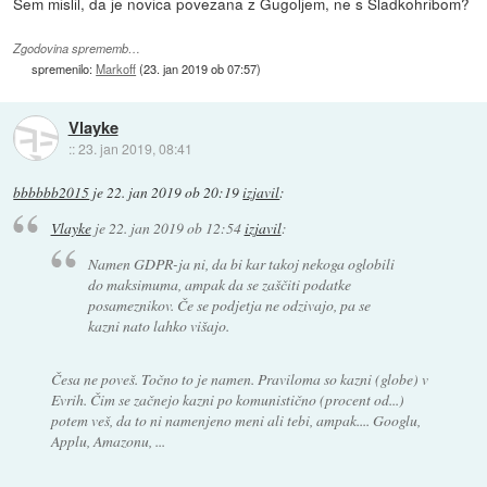
Sem mislil, da je novica povezana z Gugoljem, ne s Sladkohribom?
Zgodovina sprememb…
spremenilo:
Markoff
(
23. jan 2019 ob 07:57
)
Vlayke
::
23. jan 2019, 08:41
bbbbbb2015
je
22. jan 2019 ob 20:19
izjavil
:
Vlayke
je
22. jan 2019 ob 12:54
izjavil
:
Namen GDPR-ja ni, da bi kar takoj nekoga oglobili
do maksimuma, ampak da se zaščiti podatke
posameznikov. Če se podjetja ne odzivajo, pa se
kazni nato lahko višajo.
Česa ne poveš. Točno to je namen. Praviloma so kazni (globe) v
Evrih. Čim se začnejo kazni po komunistično (procent od...)
potem veš, da to ni namenjeno meni ali tebi, ampak.... Googlu,
Applu, Amazonu, ...