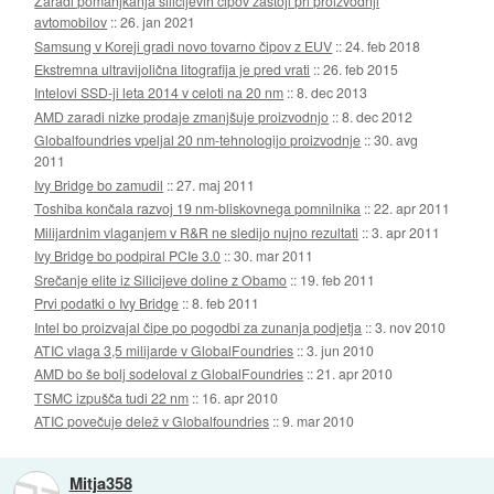
Zaradi pomanjkanja silicijevih čipov zastoji pri proizvodnji
avtomobilov
::
26. jan 2021
Samsung v Koreji gradi novo tovarno čipov z EUV
::
24. feb 2018
Ekstremna ultravijolična litografija je pred vrati
::
26. feb 2015
Intelovi SSD-ji leta 2014 v celoti na 20 nm
::
8. dec 2013
AMD zaradi nizke prodaje zmanjšuje proizvodnjo
::
8. dec 2012
Globalfoundries vpeljal 20 nm-tehnologijo proizvodnje
::
30. avg
2011
Ivy Bridge bo zamudil
::
27. maj 2011
Toshiba končala razvoj 19 nm-bliskovnega pomnilnika
::
22. apr 2011
Milijardnim vlaganjem v R&R ne sledijo nujno rezultati
::
3. apr 2011
Ivy Bridge bo podpiral PCIe 3.0
::
30. mar 2011
Srečanje elite iz Silicijeve doline z Obamo
::
19. feb 2011
Prvi podatki o Ivy Bridge
::
8. feb 2011
Intel bo proizvajal čipe po pogodbi za zunanja podjetja
::
3. nov 2010
ATIC vlaga 3,5 milijarde v GlobalFoundries
::
3. jun 2010
AMD bo še bolj sodeloval z GlobalFoundries
::
21. apr 2010
TSMC izpušča tudi 22 nm
::
16. apr 2010
ATIC povečuje delež v Globalfoundries
::
9. mar 2010
Mitja358