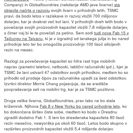
Company) in Globalfoundries (nekdanje AMD-jeve livarne)
sta
objavila načrte o razvoju
svojih livarn v prihodnjih letih. TSMC
pravi, da bodo letos v raziskave in razvoj vložili 700 milijonov
dolarjev, kar je dvakrat več kot lani. V prihodnjih dveh letih bodo v
povečanje svojih proizvodnih kapacitet vložili 7,8 milijarde dolarjev,
s čimer naj bi le-te povečali za petino. Sem sodi
tudi nova Fab 15 v
Tajčungu na Tajvanu
, ki je v izgradnji od lanskega julija in bo nared
prihodnje leto ter bo omogočila proizvodnjo 100 tisoč silicijevih
rezin na mesec.
Razlogi za povečevanje kapacitet so hitra rast trga mobilnih
naprav (pametni telefoni, netbooki, tablični računalniki ipd.), kjer je
TSMC že lani ustvaril 47 odstotkov svojih prihodkov, medtem ko so
prihodki od prodaje čipov za računalnike upadli za šest odstotkov.
Izvršni direktor Morris Chang pojasnjuje, da se središče
povpraševanja seli na mobilni trg, kar je za TSMC pozitivno.
Druga velika livarna, Globalfoundries, prav tako ne bo stala
križemrok. Njihova
Fab 8 v New Yorku bo nared prihodnje leto
, ko
bo dokončana širitev čiste sobe, medtem ko bodo v Dresdnu
zgradili dodatno Fab 1. S tem bo dresdenska kapaciteta 80 tisoč
rezin mesečno, newyorška pa okoli 60 tisoč. Letos bodo skupno v
razširitev proizvodnih kapacitet vložili 5,4 milijarde dolarjev.