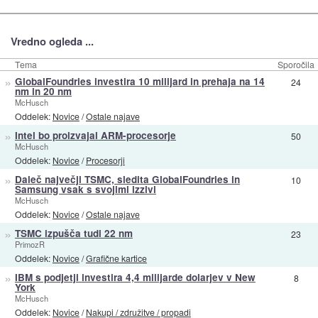
Vredno ogleda ...
Tema
Sporočila
»
GlobalFoundries investira 10 milijard in prehaja na 14
24
nm in 20 nm
McHusch
Oddelek:
Novice
/
Ostale najave
»
Intel bo proizvajal ARM-procesorje
50
McHusch
Oddelek:
Novice
/
Procesorji
»
Daleč največji TSMC, sledita GlobalFoundries in
10
Samsung vsak s svojimi izzivi
McHusch
Oddelek:
Novice
/
Ostale najave
»
TSMC izpušča tudi 22 nm
23
PrimozR
Oddelek:
Novice
/
Grafične kartice
»
IBM s podjetji investira 4,4 milijarde dolarjev v New
8
York
McHusch
Oddelek:
Novice
/
Nakupi / združitve / propadi