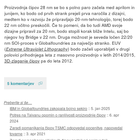
Proizvodnja čipov 28 nm se bo s polno paro začela med aprilom in
junijem, ko bodo od prvih strank prejeli prva naročila z dizajni,
medtem ko v razvoju že pripravljajo 20-nm-tehnologijo, torej bodo
22 nm očitno preskočili. Če to pomeni, da bo tudi AMD svoje
dizajne pripravil za 20 nm, bodo stopili korak bliže Intelu, saj bo
njegov Ivy Bridge v 22 nm. Druga možnost je seveda ločen 22/20
nm SOI-proces v Globalfoundries za največjo stranko. EUV
(
) bodo začeli uporabljati v drugi
Extreme Ultraviolet Lithography
polovici prihodnjega leta z masovno proizvodnjo v letih 2014/2015,
3D-zlaganje čipov
pa do leta 2012.
5 komentarjev
Preberite si še…
IBM in Globalfoundries zakopala bojno sekiro
::
5. jan 2025
Potres na Tajvanu opomin o ranljivosti proizvodnje čipov
::
6. apr
2024
Zaradi pomanjkanja čipov TSMC odpovedal pocenitve, napovedal
tovarne
::
3. apr 2021