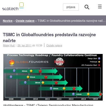
☰
Novice
»
Ostale najave
»
TSMC in Globalfoundries predstavila razvojne načrte
TSMC in Globalfoundries predstavila razvojne
načrte
Matej Huš
::
29. jan 2011
ob 10:39
Ostale najave
- TSMC (Taiwan Semiconductor Manufacturing
HotHardware