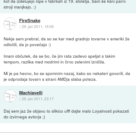
kot da izdelujejo čipe v fabrkah iz 19. stoletja. Sam še kšni parni
stroji manjkajo. :)
FireSnake
::
29. jan 2011, 16:06
Nekje sem prebral, da so se kar med gradnjo tovarne v ameriki že
odločili, da jo povečajo :)
Imam občutek, da se bo, če jim rata zadevo speljat s takim
tempom, razlika med modrimi in črno zelenimi izničila.
Mi je pa hecno, ko se spomnim nazaj, kako so nekateri govorili, da
je odprodaja tovarn s strani AMDja slaba poteza.
Machiavelli
::
29. jan 2011, 23:17
Daj sem jaz že objavu to slikico ufff dajte malo Loyalnosti pokazati
do izvirnega avtorja ;)