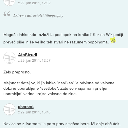
::
29. jan 2011, 12:32
Extreme ultraviolet lithography
Mogoče lahko kdo razloži ta postopek na kratko? Ker na Wikipediji
preveč piše in še veliko teh stvari ne razumem popolnoma.
AtaStrudl
::
29. jan 2011, 12:57
Zelo preprosto.
Majhnost detajlov, ki jih lahko "naslikas" je odvisna od valovne
dolzine uporabljene "svetlobe". Zato so v ciparnah prisiljeni
uporabljati vedno krajse valovne dolzine.
element
::
29. jan 2011, 15:40
Novica se z livarnami in paro prav smešno bere. Mi daje občutek,