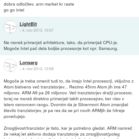
dobra odločitev. arm market kr raste
go go intel
LightBit
::
4. nov 2013, 10:57
Ne moreš primerjati arhitekture, tako, da primerjaš CPU-je.
Mogoče Intel pač dela boljše procesorje kot npr. Samsung.
Lonsarg
::
4. nov 2013, 10:58
Mogoče je treba omenit tudi to, da imajo Intel procesorji, vključno z
Atom bistveno več tranzistorjev... Recimo 45nm Atom jih ima 47
miljonov. ARM A9 pa 26 miljonov. Več tranzistorjev dražji proceosr,
torej ne moreš direktno primerjati takih proceosjrev, ker niso v
istem cenovnem rangu. Dvomim da je Silvermont Atom zmanjšal
število tranzistorjev, je pa res da se pri novih ARMjih še hitreje
povečujejo.
Zmogljivost/tranzistor je tisto, kar je potrebno gledat. ARM namreč
že nekaj let aktivno dodaja tranzistorje za zmogljivost(poleg