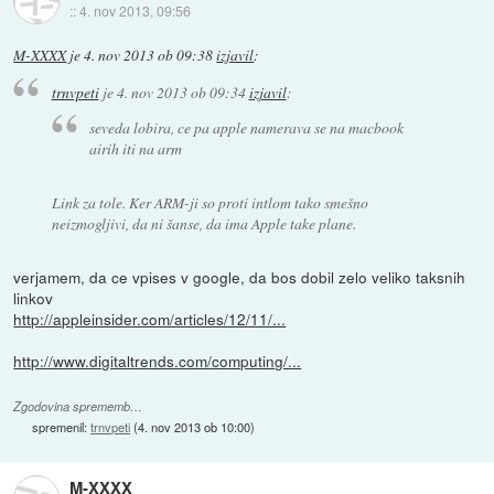
::
4. nov 2013, 09:56
M-XXXX
je
4. nov 2013 ob 09:38
izjavil
:
trnvpeti
je
4. nov 2013 ob 09:34
izjavil
:
seveda lobira, ce pa apple namerava se na macbook
airih iti na arm
Link za tole. Ker ARM-ji so proti intlom tako smešno
neizmogljivi, da ni šanse, da ima Apple take plane.
verjamem, da ce vpises v google, da bos dobil zelo veliko taksnih
linkov
http://appleinsider.com/articles/12/11/...
http://www.digitaltrends.com/computing/...
Zgodovina sprememb…
spremenil:
trnvpeti
(
4. nov 2013 ob 10:00
)
M-XXXX