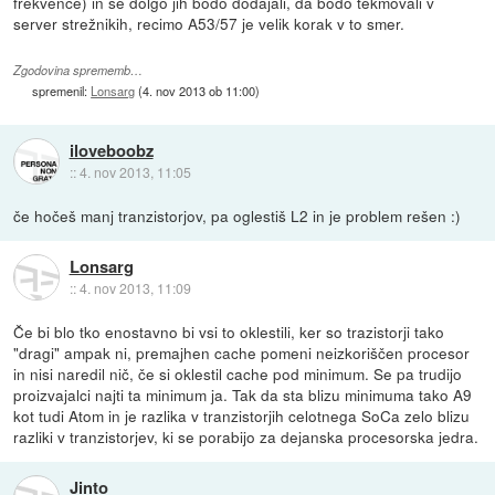
frekvence) in še dolgo jih bodo dodajali, da bodo tekmovali v
server strežnikih, recimo A53/57 je velik korak v to smer.
Zgodovina sprememb…
spremenil:
Lonsarg
(
4. nov 2013 ob 11:00
)
iloveboobz
::
4. nov 2013, 11:05
če hočeš manj tranzistorjov, pa oglestiš L2 in je problem rešen :)
Lonsarg
::
4. nov 2013, 11:09
Če bi blo tko enostavno bi vsi to oklestili, ker so trazistorji tako
"dragi" ampak ni, premajhen cache pomeni neizkoriščen procesor
in nisi naredil nič, če si oklestil cache pod minimum. Se pa trudijo
proizvajalci najti ta minimum ja. Tak da sta blizu minimuma tako A9
kot tudi Atom in je razlika v tranzistorjih celotnega SoCa zelo blizu
razliki v tranzistorjev, ki se porabijo za dejanska procesorska jedra.
Jinto