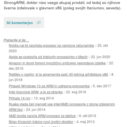
StrongARM, dokler niso vsega skupaj prodali; od tedaj so njihove
livarne izdelovale v glavnem x86 (poleg svojih Itaniumov, seveda).
50 komentarjev
Preberite si še…
Nvidia naj bi razvijala procesor za namizne računalnike
::
25. okt
2023
Apple se poslavlja od Intelovih procesorjev v Macih
::
22. jun 2020
Amazon in drugi trgovci množično uničujejo neprodane izdelke
::
22.
dec 2019
Rešitev v naglici, ki je spremenila svet: 40-letnica arhitekture x86
::
8.
jun 2018
Prispeli Windows 10 za ARM in ustrezna prenosnika
::
5. dec 2017
Intel licenciral ARM, a le za stranke
::
22. avg 2016
Prihaja 14 nm
::
13. avg 2014
Ruska vlada želi menjati vse Intel/AMD procesorje z doma izdelanimi
ARM čipi
::
23. jun 2014
AMD bojda razvija ARM procesor za tablice
::
6. okt 2013
Brian Krzanich Intelov novi izvršni direktor
::
4. maj 2013