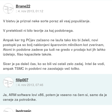
Brane22
::
4. nov 2013, 01:12
V bistvu je priznal neke sorte poraz ali vsaj popuščanje.
V preteklosti ni bilo teorije za kaj podobnega.
Ampak ker trg PCjev začasno ne laufa tako kto bi želeli, novi
postopki pa so bolj naklonjeni šparovnim mlinčkom kot zverinam,
Atomi in podobne zadeve pa tudi ne gredo v prodajo kot jih lahko
izdelajo, filao kapacitete takole.
Sicer je pa daleč čas, ko so bili vsi ostali zelo zadaj. Intel še vodi,
ampak TSMC in podobni ne zaostajajo več toliko.
filip007
::
4. nov 2013, 07:46
Ja, ARM software lovi x86, potem je vseeno na čem si, samo da je
ceneje za potrošnike.
Isotropic