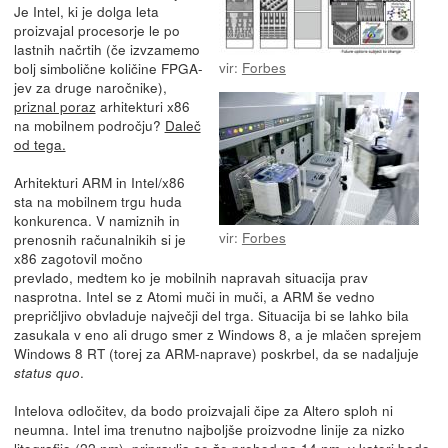
Je Intel, ki je dolga leta
proizvajal procesorje le po
lastnih načrtih (če izvzamemo
vir:
Forbes
bolj simbolične količine FPGA-
jev za druge naročnike),
priznal poraz
arhitekturi x86
na mobilnem področju?
Daleč
od tega.
Arhitekturi ARM in Intel/x86
sta na mobilnem trgu huda
konkurenca. V namiznih in
vir:
Forbes
prenosnih računalnikih si je
x86 zagotovil močno
prevlado, medtem ko je mobilnih napravah situacija prav
nasprotna. Intel se z Atomi muči in muči, a ARM še vedno
prepričljivo obvladuje največji del trga. Situacija bi se lahko bila
zasukala v eno ali drugo smer z Windows 8, a je mlačen sprejem
Windows 8 RT (torej za ARM-naprave) poskrbel, da se nadaljuje
.
status quo
Intelova odločitev, da bodo proizvajali čipe za Altero sploh ni
neumna. Intel ima trenutno najboljše proizvodne linije za nizko
litografijo (22 nm), pripravlja se že prehod na 14 nm, v kateri bodo