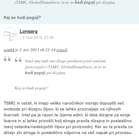
(TSMC, GlobalFoundries), in to so
hudi pogoji
pri dizajnu.
Kaj so hudi pogoji?
Lonsarg
::
3. nov 2013, 21:33
win64
je
3. nov 2013 ob 21:14
izjavil
:
Intel ima tudi eno drugo prednost pred ostalimi
proizvajalci (TSMC, GlobalFoundries), in to so
hudi pogoji
pri dizajnu.
Kaj so hudi pogoji?
TSMC in ostali, ki imajo veliko naročnikov morajo dopustiti več
svobode pri dizajnu čipov, ki se lahko proizvajajo na njihovih
livarnah. Intel pa je razen te izjeme edini, ki dela dizajne za svoje
livarne in si lahko privošči bolj stroga pravila dizajna in posledično
manj ostanka/nedelujočih čipov pri proizvodnj. Ker so ta pravila za
dizajn zlo stroga in posledično odporna na več napak pri procesu.