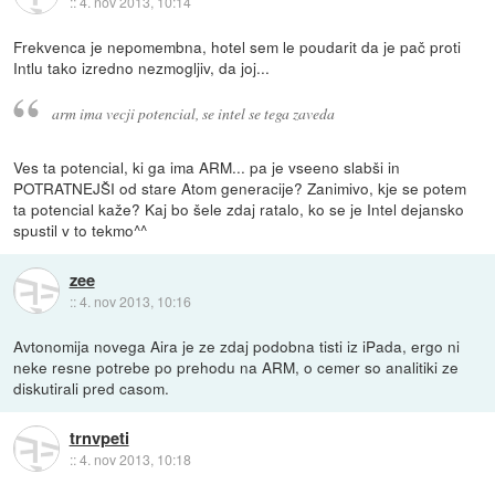
::
4. nov 2013, 10:14
Frekvenca je nepomembna, hotel sem le poudarit da je pač proti
Intlu tako izredno nezmogljiv, da joj...
arm ima vecji potencial, se intel se tega zaveda
Ves ta potencial, ki ga ima ARM... pa je vseeno slabši in
POTRATNEJŠI od stare Atom generacije? Zanimivo, kje se potem
ta potencial kaže? Kaj bo šele zdaj ratalo, ko se je Intel dejansko
spustil v to tekmo^^
zee
::
4. nov 2013, 10:16
Avtonomija novega Aira je ze zdaj podobna tisti iz iPada, ergo ni
neke resne potrebe po prehodu na ARM, o cemer so analitiki ze
diskutirali pred casom.
trnvpeti
::
4. nov 2013, 10:18