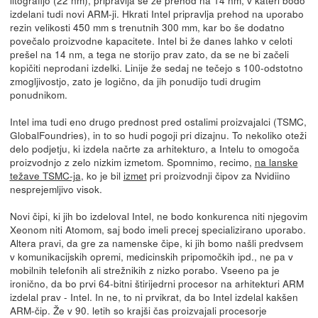
izdelani tudi novi ARM-ji. Hkrati Intel pripravlja prehod na uporabo
rezin velikosti 450 mm s trenutnih 300 mm, kar bo še dodatno
povečalo proizvodne kapacitete. Intel bi že danes lahko v celoti
prešel na 14 nm, a tega ne storijo prav zato, da se ne bi začeli
kopičiti neprodani izdelki. Linije že sedaj ne tečejo s 100-odstotno
zmogljivostjo, zato je logično, da jih ponudijo tudi drugim
ponudnikom.
Intel ima tudi eno drugo prednost pred ostalimi proizvajalci (TSMC,
GlobalFoundries), in to so hudi pogoji pri dizajnu. To nekoliko oteži
delo podjetju, ki izdela načrte za arhitekturo, a Intelu to omogoča
proizvodnjo z zelo nizkim izmetom. Spomnimo, recimo,
na lanske
težave TSMC-ja
, ko je bil
izmet
pri proizvodnji čipov za Nvidiino
nesprejemljivo visok.
Novi čipi, ki jih bo izdeloval Intel, ne bodo konkurenca niti njegovim
Xeonom niti Atomom, saj bodo imeli precej specializirano uporabo.
Altera pravi, da gre za namenske čipe, ki jih bomo našli predvsem
v komunikacijskih opremi, medicinskih pripomočkih ipd., ne pa v
mobilnih telefonih ali strežnikih z nizko porabo. Vseeno pa je
ironično, da bo prvi 64-bitni štirijedrni procesor na arhitekturi ARM
izdelal prav - Intel. In ne, to ni prvikrat, da bo Intel izdelal kakšen
ARM-čip. Že v 90. letih so krajši čas proizvajali procesorje