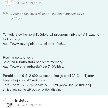
::
4. nov 2013, 11:26
Recimo 45nm Atom jih ima 47 miljonov. ARM A9 pa 26
miljonov.
Te tvoje številke ne vključujejo L2 predpomnilnika pri A9, zato je
toliko manjši.
http://www.cs.virginia.edu/~skadron/cs8...
Recimo če tole velja
"Around 6 transistors per bit of memory"
http://www.eng.utah.edu/~cs6710/slides/...
Porabi atom 6*512 000 za cache, kar je okoli 30-31 milijonov
tranzistorjev od 47 milijonov.
Torej Atom 16-17 milijonov, A9 26 milijonov. Kar je tudi bolj
smiselno, saj je a9 out-of-order dizajn.
Invictus
::
4. nov 2013, 11:30