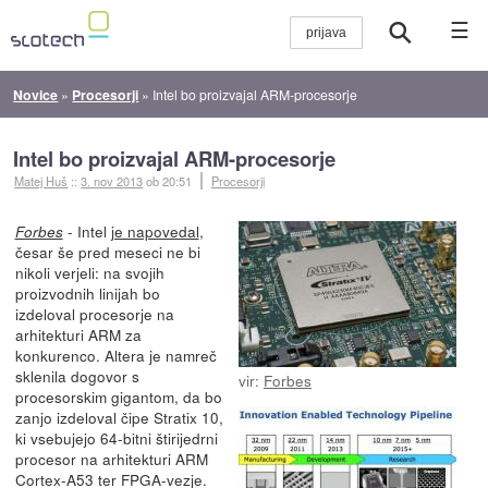
☰
Novice
»
Procesorji
»
Intel bo proizvajal ARM-procesorje
Intel bo proizvajal ARM-procesorje
Matej Huš
::
3. nov 2013
ob 20:51
Procesorji
- Intel
je napovedal
,
Forbes
česar še pred meseci ne bi
nikoli verjeli: na svojih
proizvodnih linijah bo
izdeloval procesorje na
arhitekturi ARM za
konkurenco. Altera je namreč
sklenila dogovor s
vir:
Forbes
procesorskim gigantom, da bo
zanjo izdeloval čipe Stratix 10,
ki vsebujejo 64-bitni štirijedrni
procesor na arhitekturi ARM
Cortex-A53 ter FPGA-vezje.