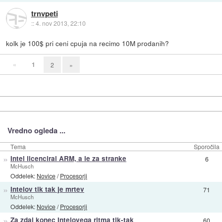
trnvpeti
::
4. nov 2013, 22:10
kolk je 100$ pri ceni cpuja na recimo 10M prodanih?
«
1
2
»
Vredno ogleda ...
Tema
Sporočila
»
Intel licenciral ARM, a le za stranke
6
McHusch
Oddelek:
Novice
/
Procesorji
»
Intelov tik tak je mrtev
71
McHusch
Oddelek:
Novice
/
Procesorji
»
Za zdaj konec Intelovega ritma tik-tak
60