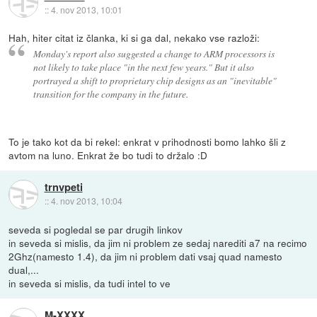
::
4. nov 2013, 10:01
Hah, hiter citat iz članka, ki si ga dal, nekako vse razloži:
Monday's report also suggested a change to ARM processors is
not likely to take place "in the next few years." But it also
portrayed a shift to proprietary chip designs as an "inevitable"
transition for the company in the future.
To je tako kot da bi rekel: enkrat v prihodnosti bomo lahko šli z
avtom na luno. Enkrat že bo tudi to držalo :D
trnvpeti
::
4. nov 2013, 10:04
seveda si pogledal se par drugih linkov
in seveda si mislis, da jim ni problem ze sedaj narediti a7 na recimo
2Ghz(namesto 1.4), da jim ni problem dati vsaj quad namesto
dual,...
in seveda si mislis, da tudi intel to ve
M-XXXX