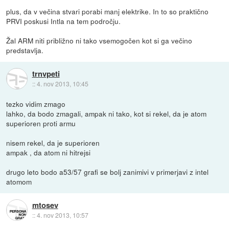
plus, da v večina stvari porabi manj elektrike. In to so praktično
PRVI poskusi Intla na tem področju.
Žal ARM niti približno ni tako vsemogočen kot si ga večino
predstavlja.
trnvpeti
::
4. nov 2013, 10:45
tezko vidim zmago
lahko, da bodo zmagali, ampak ni tako, kot si rekel, da je atom
superioren proti armu
nisem rekel, da je superioren
ampak , da atom ni hitrejsi
drugo leto bodo a53/57 grafi se bolj zanimivi v primerjavi z intel
atomom
mtosev
::
4. nov 2013, 10:57