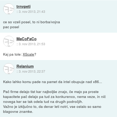
trnvpeti
::
3. nov 2013, 21:43
ce so vzeli posel, to ni borba/vojna
pac posel
MaCoFaCo
::
3. nov 2013, 21:53
Kaj pa tole:
XScale
?
Relanium
::
3. nov 2013, 22:37
Kako lahko komu pade na pamet da intel obupuje nad x86...
Pač firme delajo tist kar najboljše znajo, če majo pa proste
kapacitete pač delajo pa tud za konkurenco, nema veze, in nič
novega ker se tak odela tud na drugih področjih.
Važno je izključno to, da denar leti notri, vse ostalo so samo
blagovne znamke.