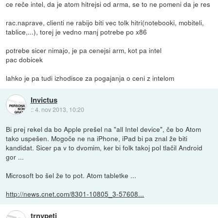
ce reče intel, da je atom hitrejsi od arma, se to ne pomeni da je res
rac.naprave, clienti ne rabijo biti vec tolk hitri(notebooki, mobiteli,
tablice,...), torej je vedno manj potrebe po x86
potrebe sicer nimajo, je pa cenejsi arm, kot pa intel
pac dobicek
lahko je pa tudi izhodisce za pogajanja o ceni z intelom
Invictus
::
4. nov 2013, 10:20
Bi prej rekel da bo Apple prešel na "all Intel device", če bo Atom
tako uspešen. Mogoče ne na iPhone, iPad bi pa znal že biti
kandidat. Sicer pa v to dvomim, ker bi folk takoj pol tlačil Android
gor ...
Microsoft bo šel že to pot. Atom tabletke ...
http://news.cnet.com/8301-10805_3-57608...
trnvpeti