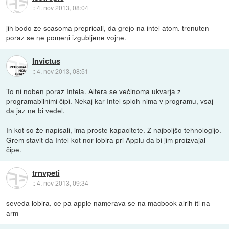
::
4. nov 2013, 08:04
jih bodo ze scasoma prepricali, da grejo na intel atom. trenuten
poraz se ne pomeni izgubljene vojne.
Invictus
::
4. nov 2013, 08:51
To ni noben poraz Intela. Altera se večinoma ukvarja z
programabilnimi čipi. Nekaj kar Intel sploh nima v programu, vsaj
da jaz ne bi vedel.
In kot so že napisali, ima proste kapacitete. Z najboljšo tehnologijo.
Grem stavit da Intel kot nor lobira pri Applu da bi jim proizvajal
čipe.
trnvpeti
::
4. nov 2013, 09:34
seveda lobira, ce pa apple namerava se na macbook airih iti na
arm