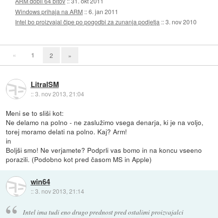
ARM dobil 64 bitov
::
31. okt 2011
Windows prihaja na ARM
::
6. jan 2011
Intel bo proizvajal čipe po pogodbi za zunanja podjetja
::
3. nov 2010
«
1
2
»
LitralSM
::
3. nov 2013, 21:04
Meni se to sliši kot:
Ne delamo na polno - ne zaslužimo vsega denarja, ki je na voljo,
torej moramo delati na polno. Kaj? Arm!
in
Boljši smo! Ne verjamete? Podprli vas bomo in na koncu vseeno
porazili. (Podobno kot pred časom MS in Apple)
win64
::
3. nov 2013, 21:14
Intel ima tudi eno drugo prednost pred ostalimi proizvajalci