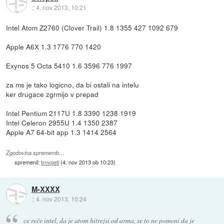
::
4. nov 2013, 10:21
Intel Atom Z2760 (Clover Trail) 1.8 1355 427 1092 679
Apple A6X 1.3 1776 770 1420
Exynos 5 Octa 5410 1.6 3596 776 1997
za ms je tako logicno, da bi ostali na intelu
ker drugace zgrmijo v prepad
Intel Pentium 2117U 1.8 3390 1238 1919
Intel Celeron 2955U 1.4 1350 2387
Apple A7 64-bit app 1.3 1414 2564
Zgodovina sprememb…
spremenil:
trnvpeti
(
4. nov 2013 ob 10:23
)
M-XXXX
::
4. nov 2013, 10:24
ce reče intel, da je atom hitrejsi od arma, se to ne pomeni da je