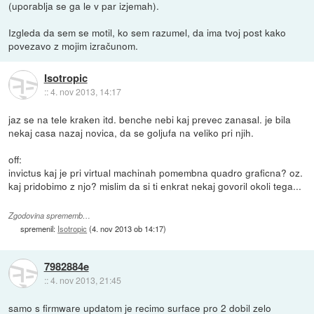
(uporablja se ga le v par izjemah).
Izgleda da sem se motil, ko sem razumel, da ima tvoj post kako
povezavo z mojim izračunom.
Isotropic
::
4. nov 2013, 14:17
jaz se na tele kraken itd. benche nebi kaj prevec zanasal. je bila
nekaj casa nazaj novica, da se goljufa na veliko pri njih.
off:
invictus kaj je pri virtual machinah pomembna quadro graficna? oz.
kaj pridobimo z njo? mislim da si ti enkrat nekaj govoril okoli tega...
Zgodovina sprememb…
spremenil:
Isotropic
(
4. nov 2013 ob 14:17
)
7982884e
::
4. nov 2013, 21:45
samo s firmware updatom je recimo surface pro 2 dobil zelo