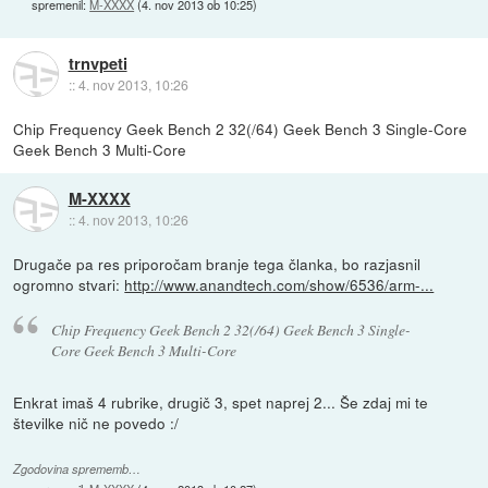
spremenil:
M-XXXX
(
4. nov 2013 ob 10:25
)
trnvpeti
::
4. nov 2013, 10:26
Chip Frequency Geek Bench 2 32(/64) Geek Bench 3 Single-Core
Geek Bench 3 Multi-Core
M-XXXX
::
4. nov 2013, 10:26
Drugače pa res priporočam branje tega članka, bo razjasnil
ogromno stvari:
http://www.anandtech.com/show/6536/arm-...
Chip Frequency Geek Bench 2 32(/64) Geek Bench 3 Single-
Core Geek Bench 3 Multi-Core
Enkrat imaš 4 rubrike, drugič 3, spet naprej 2... Še zdaj mi te
številke nič ne povedo :/
Zgodovina sprememb…