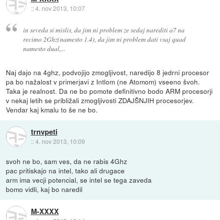
::
4. nov 2013, 10:07
in seveda si mislis, da jim ni problem ze sedaj narediti a7 na
recimo 2Ghz(namesto 1.4), da jim ni problem dati vsaj quad
namesto dual,...
Naj dajo na 4ghz, podvojijo zmogljivost, naredijo 8 jedrni procesor
pa bo nažalost v primerjavi z Intlom (ne Atomom) vseeno švoh.
Taka je realnost. Da ne bo pomote definitivno bodo ARM procesorji
v nekaj letih se približali zmogljivosti ZDAJŠNJIH procesorjev.
Vendar kaj kmalu to še ne bo.
trnvpeti
::
4. nov 2013, 10:09
svoh ne bo, sam ves, da ne rabis 4Ghz
pac pritiskajo na intel, tako ali drugace
arm ima vecji potencial, se intel se tega zaveda
bomo vidli, kaj bo naredil
M-XXXX