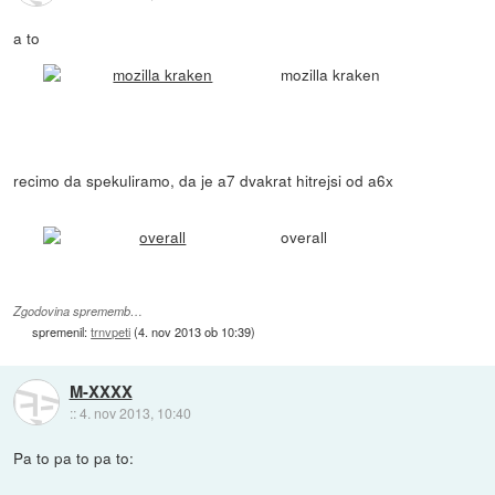
a to
mozilla kraken
recimo da spekuliramo, da je a7 dvakrat hitrejsi od a6x
overall
Zgodovina sprememb…
spremenil:
trnvpeti
(
4. nov 2013 ob 10:39
)
M-XXXX
::
4. nov 2013, 10:40
Pa to pa to pa to: