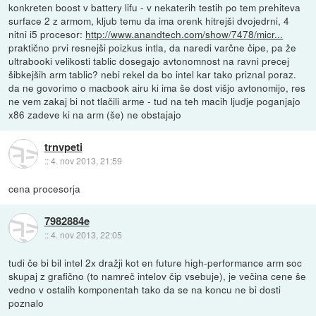
konkreten boost v battery lifu - v nekaterih testih po tem prehiteva
surface 2 z armom, kljub temu da ima orenk hitrejši dvojedrni, 4
nitni i5 procesor:
http://www.anandtech.com/show/7478/micr...
praktično prvi resnejši poizkus intla, da naredi varčne čipe, pa že
ultrabooki velikosti tablic dosegajo avtonomnost na ravni precej
šibkejših arm tablic? nebi rekel da bo intel kar tako priznal poraz.
da ne govorimo o macbook airu ki ima še dost višjo avtonomijo, res
ne vem zakaj bi not tlačili arme - tud na teh macih ljudje poganjajo
x86 zadeve ki na arm (še) ne obstajajo
trnvpeti
::
4. nov 2013, 21:59
cena procesorja
7982884e
::
4. nov 2013, 22:05
tudi če bi bil intel 2x dražji kot en future high-performance arm soc
skupaj z grafično (to namreč intelov čip vsebuje), je večina cene še
vedno v ostalih komponentah tako da se na koncu ne bi dosti
poznalo