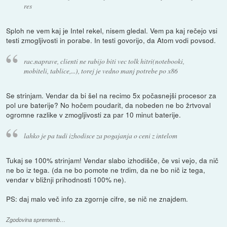
res
Sploh ne vem kaj je Intel rekel, nisem gledal. Vem pa kaj rečejo vsi
testi zmogljivosti in porabe. In testi govorijo, da Atom vodi povsod.
rac.naprave, clienti ne rabijo biti vec tolk hitri(notebooki,
mobiteli, tablice,...), torej je vedno manj potrebe po x86
Se strinjam. Vendar da bi šel na recimo 5x počasnejši procesor za
pol ure baterije? No hočem poudarit, da nobeden ne bo žrtvoval
ogromne razlike v zmogljivosti za par 10 minut baterije.
lahko je pa tudi izhodisce za pogajanja o ceni z intelom
Tukaj se 100% strinjam! Vendar slabo izhodišče, če vsi vejo, da nič
ne bo iz tega. (da ne bo pomote ne trdim, da ne bo nič iz tega,
vendar v bližnji prihodnosti 100% ne).
PS: daj malo več info za zgornje cifre, se nič ne znajdem.
Zgodovina sprememb…