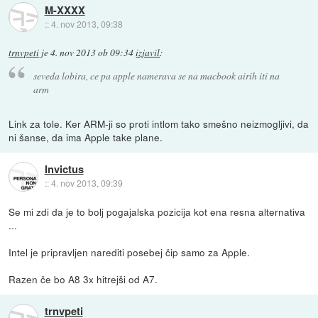
M-XXXX
::
4. nov 2013, 09:38
trnvpeti
je
4. nov 2013 ob 09:34
izjavil
:
seveda lobira, ce pa apple namerava se na macbook airih iti na
arm
Link za tole. Ker ARM-ji so proti intlom tako smešno neizmogljivi, da
ni šanse, da ima Apple take plane.
Invictus
::
4. nov 2013, 09:39
Se mi zdi da je to bolj pogajalska pozicija kot ena resna alternativa
...
Intel je pripravljen narediti posebej čip samo za Apple.
Razen če bo A8 3x hitrejši od A7.
trnvpeti